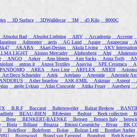
tes
3D Surface
3DWalldecor
3M
45 Kilo
8000C
Absolut Bad
Absolut Lighting
ABV
Accademia
Accente
A
angings
Admonter
aeris
AG Land
Agape
Agapecasa
Ag
k47
AKABA
Akari-Design
Akula Living
AKV Internation
MA LIGHT
Alonso Mercader
Alphenberg
Alpi
Altatensio
e
ANGO
Anker
Ann Idstein
Ann Sacks
Anna Torfs
ANN
iolupi
antrax it
Anzea Textiles
Apavisa
APE Ceramica
App
PANDOMO
AREA
Ares Line
ARFLEX
ARIDI
Arioste
rt Deco Schneider
Artek
Artelano
Artemide
Artemide Arch
NDERUS
Asher Israelow
ASK-EMIL
Askman
Aspeqt
A
edap
atelje Lyktan
Atlas Concorde
Attika Feuer
Auerberg
Au
UX
B.R.F
Baccarat
Baltensweiler
Balzar Beskow
BANTI
dlight
BEAU-BIEN
BEdesign
Bedont
Beek collection
B
Bene
BENKERT-BAENKE
Bensen
Bensen Italy
benwirth
e
Bigla
Billiani
Bisazza
Bitossi Ceramiche
Bivaq
BK CO
i
Bolefloor
Boleform
Bolon
Bolzan Letti
Bombay Atelier
BBU
Brainwood
Brand van Egmond
Brandoni
Brdr.Kruger