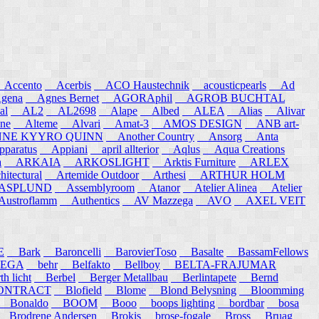
ccento
Acerbis
ACO Haustechnik
acousticpearls
Ad
ena
Agnes Bernet
AGORAphil
AGROB BUCHTAL
al
AL2
AL2698
Alape
Albed
ALEA
Alias
Alivar
ne
Alteme
Alvari
Amat-3
AMOS DESIGN
ANB art-
E KYYRO QUINN
Another Country
Ansorg
Anta
aratus
Appiani
april allterior
Aqlus
Aqua Creations
a
ARKAIA
ARKOSLIGHT
Arktis Furniture
ARLEX
itectural
Artemide Outdoor
Arthesi
ARTHUR HOLM
SPLUND
Assemblyroom
Atanor
Atelier Alinea
Atelier
stroflamm
Authentics
AV Mazzega
AVO
AXEL VEIT
E
Bark
Baroncelli
BarovierToso
Basalte
BassamFellows
EGA
behr
Belfakto
Bellboy
BELTA-FRAJUMAR
 licht
Berbel
Berger Metallbau
Berlintapete
Bernd
NTRACT
Blofield
Blome
Blond Belysning
Bloomming
Bonaldo
BOOM
Booo
boops lighting
bordbar
bosa
Brodrene Andersen
Brokis
brose-fogale
Bross
Bruag