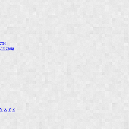
сти
ля сада
W
X
Y
Z