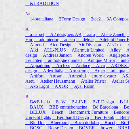
&TRADITION
№
14oraitaliana
2Form Design
2tec2
3A Composi
A
a-carpet
A2 designers AB
aaro
Abate Zanetti
Hoc
addinterior
adeco
adele-c
Adelphi Paper H
Ahrend
Aico Design
Air Division
Air-Lux
A
Alki
ALL-PLUS
Allermuir Limited
Alloy
AL
design
Andreas Janson
Andreu World
Anglepois
Leuchten
anthologie quartett
Antique Mirror
anton
Aquadomo
Archxx
Arcluce
Arco
ARDEX-
design
Arlex Italia
Armstrong
Arper
art aqua
A
Artifort
Artisan
Artmodul
arturo alvarez
ASA
Areti
Atelier Haussmann
Atelier Pfister
Atelier S
Axo Light
AXOR
Ayal Rosin
B
B&B Italia
B+W
B-LINE
B-T Design
B.L
BAUX
BBB emmebonacina
Bd Barcelona
Bea
BELUX
Bench
Benchmark Furniture
Bencore
Unrecht lights
Bernhardt Design
Bert Frank
Bett
Blu Dot
Blueroom
Boca do lobo
Bocci
Boff
BOSC
Bosse Design
BOVER
bower
BRA