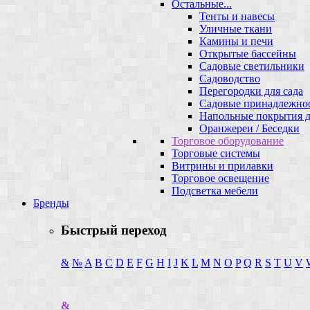
Остальные...
Тенты и навесы
Уличные ткани
Камины и печи
Открытые бассейны
Садовые светильники
Садоводство
Перегородки для сада
Садовые принадлежно
Напольные покрытия д
Оранжереи / Беседки
Торговое оборудование
Торговые системы
Витрины и прилавки
Торговое освещение
Подсветка мебели
Бренды
Быстрый переход
&
№
A
B
C
D
E
F
G
H
I
J
K
L
M
N
O
P
Q
R
S
T
U
V
&