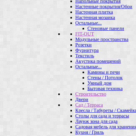
Напольные покрытия
Настенные покрытия/Обои
Настенная плитка
Настенная мозаика
Остальные...
Стеновые панели
FIT-OUT
Модульные пространства
Розетки
Фурнитура
Текстиль
Акустика помещений
Остальные...
Камины и печи
Стены / Потолок
Умный дом
Бытовая техника
Строительство
Двери
Сад / Терраса
Кресла / Табуреты / Скамейк
Столы для сада и террасы
Лаунж зона для сада
Садовая мебель для хранени
Кухня / Гриль