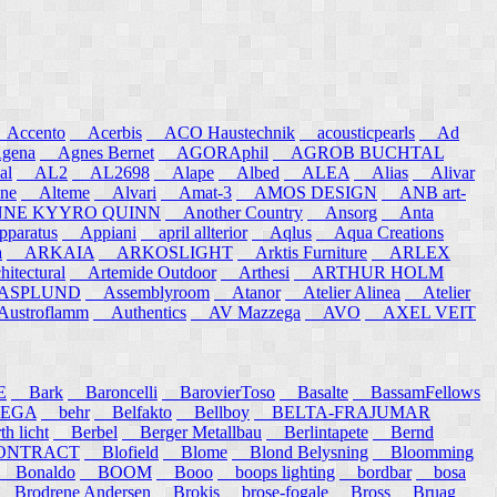
ccento
Acerbis
ACO Haustechnik
acousticpearls
Ad
ena
Agnes Bernet
AGORAphil
AGROB BUCHTAL
al
AL2
AL2698
Alape
Albed
ALEA
Alias
Alivar
ne
Alteme
Alvari
Amat-3
AMOS DESIGN
ANB art-
E KYYRO QUINN
Another Country
Ansorg
Anta
aratus
Appiani
april allterior
Aqlus
Aqua Creations
a
ARKAIA
ARKOSLIGHT
Arktis Furniture
ARLEX
itectural
Artemide Outdoor
Arthesi
ARTHUR HOLM
SPLUND
Assemblyroom
Atanor
Atelier Alinea
Atelier
stroflamm
Authentics
AV Mazzega
AVO
AXEL VEIT
E
Bark
Baroncelli
BarovierToso
Basalte
BassamFellows
EGA
behr
Belfakto
Bellboy
BELTA-FRAJUMAR
 licht
Berbel
Berger Metallbau
Berlintapete
Bernd
NTRACT
Blofield
Blome
Blond Belysning
Bloomming
Bonaldo
BOOM
Booo
boops lighting
bordbar
bosa
Brodrene Andersen
Brokis
brose-fogale
Bross
Bruag