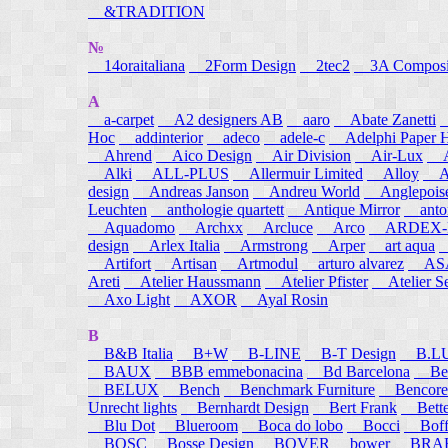
&TRADITION
№
14oraitaliana
2Form Design
2tec2
3A Composi
A
a-carpet
A2 designers AB
aaro
Abate Zanetti
Hoc
addinterior
adeco
adele-c
Adelphi Paper H
Ahrend
Aico Design
Air Division
Air-Lux
A
Alki
ALL-PLUS
Allermuir Limited
Alloy
AL
design
Andreas Janson
Andreu World
Anglepois
Leuchten
anthologie quartett
Antique Mirror
anton
Aquadomo
Archxx
Arcluce
Arco
ARDEX-
design
Arlex Italia
Armstrong
Arper
art aqua
A
Artifort
Artisan
Artmodul
arturo alvarez
ASA
Areti
Atelier Haussmann
Atelier Pfister
Atelier S
Axo Light
AXOR
Ayal Rosin
B
B&B Italia
B+W
B-LINE
B-T Design
B.L
BAUX
BBB emmebonacina
Bd Barcelona
Bea
BELUX
Bench
Benchmark Furniture
Bencore
Unrecht lights
Bernhardt Design
Bert Frank
Bett
Blu Dot
Blueroom
Boca do lobo
Bocci
Boff
BOSC
Bosse Design
BOVER
bower
BRA