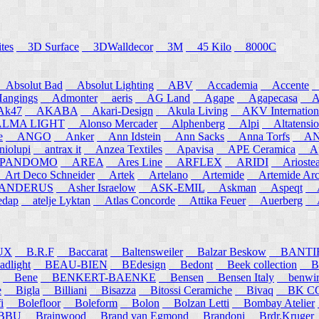
tes
3D Surface
3DWalldecor
3M
45 Kilo
8000C
Absolut Bad
Absolut Lighting
ABV
Accademia
Accente
A
angings
Admonter
aeris
AG Land
Agape
Agapecasa
Ag
k47
AKABA
Akari-Design
Akula Living
AKV Internation
MA LIGHT
Alonso Mercader
Alphenberg
Alpi
Altatensio
e
ANGO
Anker
Ann Idstein
Ann Sacks
Anna Torfs
ANN
iolupi
antrax it
Anzea Textiles
Apavisa
APE Ceramica
App
PANDOMO
AREA
Ares Line
ARFLEX
ARIDI
Arioste
rt Deco Schneider
Artek
Artelano
Artemide
Artemide Arch
NDERUS
Asher Israelow
ASK-EMIL
Askman
Aspeqt
A
edap
atelje Lyktan
Atlas Concorde
Attika Feuer
Auerberg
Au
UX
B.R.F
Baccarat
Baltensweiler
Balzar Beskow
BANTI
dlight
BEAU-BIEN
BEdesign
Bedont
Beek collection
B
Bene
BENKERT-BAENKE
Bensen
Bensen Italy
benwirth
e
Bigla
Billiani
Bisazza
Bitossi Ceramiche
Bivaq
BK CO
i
Bolefloor
Boleform
Bolon
Bolzan Letti
Bombay Atelier
BBU
Brainwood
Brand van Egmond
Brandoni
Brdr.Kruger