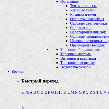
Остальные...
Тенты и навесы
Уличные ткани
Камины и печи
Открытые бассейны
Садовые светильники
Садоводство
Перегородки для сада
Садовые принадлежно
Напольные покрытия д
Оранжереи / Беседки
Торговое оборудование
Торговые системы
Витрины и прилавки
Торговое освещение
Подсветка мебели
Бренды
Быстрый переход
&
№
A
B
C
D
E
F
G
H
I
J
K
L
M
N
O
P
Q
R
S
T
U
V
&