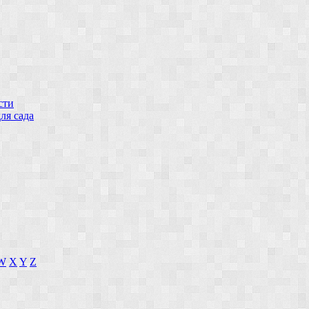
сти
ля сада
W
X
Y
Z