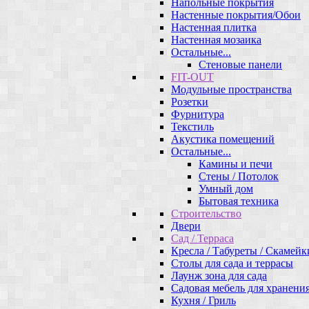
Напольные покрытия
Настенные покрытия/Обои
Настенная плитка
Настенная мозаика
Остальные...
Стеновые панели
FIT-OUT
Модульные пространства
Розетки
Фурнитура
Текстиль
Акустика помещений
Остальные...
Камины и печи
Стены / Потолок
Умный дом
Бытовая техника
Строительство
Двери
Сад / Терраса
Кресла / Табуреты / Скамейк
Столы для сада и террасы
Лаунж зона для сада
Садовая мебель для хранени
Кухня / Гриль