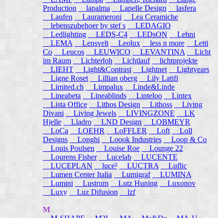
Production
lapalma
Lapelle Design
lasfera
Laufen
Laurameroni
Lea Ceramiche
lebenszubehoer by stef s
LEDAGIO
Ledlighting
LEDS-C4
LEDsON
Lehni
LEMA
Lensvelt
Leolux
less n more
Letti
Co
Leucos
LEUWICO
LEVANTINA
Licht
im Raum
Lichterloh
Lichtlauf
lichtprojekte
LIEHT
Light&Contrast
Lightnet
Lightyears
Ligne Roset
Lillian oberg
Lily Latifi
Limited.ch
Limpalux
Linde&Linde
Lineabeta
Lineablinds
Linteloo
Lintex
Lista Office
Lithos Design
Lithoss
Living
Divani
Living Jewels
LIVINGZONE
LK
Hjelle
Lladro
LND Design
LOBMEYR
LoCa
LOEHR
LoFFLER
Loft
Loll
Designs
Longhi
Loook Industries
Loop & Co
Louis Poulsen
Louise Roe
Lounge 22
Lourens Fisher
Lucelab
LUCENTE
LUCEPLAN
luce²
LUCTRA
Luflic
Lumen Center Italia
Lumigraf
LUMINA
Lumini
Lustrum
Lutz Huning
Luxonov
Luxy
Luz Difusion
lzf
M