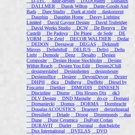
D-TEC
dade-design
DADObaths
Daisalux
DALLMER
Dansk Wilton
Dante-Goods And
Bads
Dare Studio
Dark at night
daskonzept
Dauphin
Dauphin Home
Davey Lighting
Limited
David Gaynor Design
David Trubridge
David Weeks Studio
DCW
De Breuyn
De
Castelli
De Padova
De Ploeg
de Sede
DE
VORM
De Zetel
DECOR WALTHER
Dedar
DEDON
Deesawat
DEGAS
Deknudt
Mirrors
Delightfull
DELIUS
Delivi
Delta
Light
Demode
Denz
Desalto
Design
Composite
Design House Stockholm
Design
Within Reach
Design You Edit
Design2Chill
designerslabel
Designheiten
designheure
Designoffice
Desiree
DevonDevon
Dexter
DHPH
dica
Didheya
Dieffebi
Diesel by
Foscarini
Dietiker
DIMODIS
DINESEN
Discipline
Diurne
Dix Heures Dix
dk3
DLV Design
DND Maniglie
do-ce
Domani
Domaniecki
Domus
DORMA
Dornbracht
Douglas ACOUSTICS
Draenert
dreizehngrad
Dresslight
Driade
Droog
Drummonds
dua
Dune
Dune Ceramica
DuPont Corian
DURAVIT
Durlet
Duropal
dutchglobe
Dux International
DVELAS
DVO