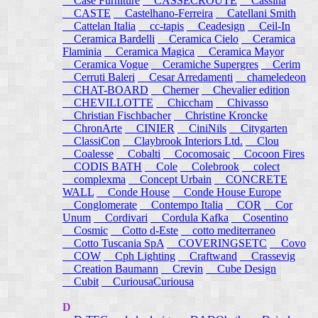
Case Furniture
CASSECROUTE
Cassina
CASTE
Castelhano-Ferreira
Catellani Smith
Cattelan Italia
cc-tapis
Ceadesign
Ceil-In
Ceramica Bardelli
Ceramica Cielo
Ceramica
Flaminia
Ceramica Magica
Ceramica Mayor
Ceramica Vogue
Ceramiche Supergres
Cerim
Cerruti Baleri
Cesar Arredamenti
chameledeon
CHAT-BOARD
Cherner
Chevalier edition
CHEVILLOTTE
Chiccham
Chivasso
Christian Fischbacher
Christine Kroncke
ChronArte
CINIER
CiniNils
Citygarten
ClassiCon
Claybrook Interiors Ltd.
Clou
Coalesse
Cobalti
Cocomosaic
Cocoon Fires
CODIS BATH
Cole
Colebrook
colect
complexma
Concept Urbain
CONCRETE
WALL
Conde House
Conde House Europe
Conglomerate
Contempo Italia
COR
Cor
Unum
Cordivari
Cordula Kafka
Cosentino
Cosmic
Cotto d-Este
cotto mediterraneo
Cotto Tuscania SpA
COVERINGSETC
Covo
COW
Cph Lighting
Craftwand
Crassevig
Creation Baumann
Crevin
Cube Design
Cubit
CuriousaCuriousa
D