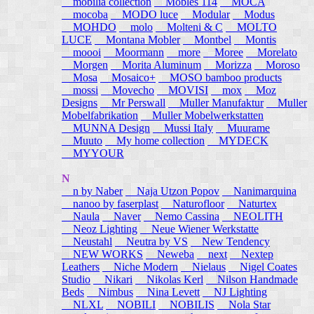
mobilia collection
Mobles 114
MOCA
mocoba
MODO luce
Modular
Modus
MOHDO
molo
Molteni & C
MOLTO
LUCE
Montana Mobler
Montbel
Montis
moooi
Moormann
more
Moree
Morelato
Morgen
Morita Aluminum
Morizza
Moroso
Mosa
Mosaico+
MOSO bamboo products
mossi
Movecho
MOVISI
mox
Moz
Designs
Mr Perswall
Muller Manufaktur
Muller
Mobelfabrikation
Muller Mobelwerkstatten
MUNNA Design
Mussi Italy
Muurame
Muuto
My home collection
MYDECK
MYYOUR
N
n by Naber
Naja Utzon Popov
Nanimarquina
nanoo by faserplast
Naturofloor
Naturtex
Naula
Naver
Nemo Cassina
NEOLITH
Neoz Lighting
Neue Wiener Werkstatte
Neustahl
Neutra by VS
New Tendency
NEW WORKS
Neweba
next
Nextep
Leathers
Niche Modern
Nielaus
Nigel Coates
Studio
Nikari
Nikolas Kerl
Nilson Handmade
Beds
Nimbus
Nina Levett
NJ Lighting
NLXL
NOBILI
NOBILIS
Nola Star