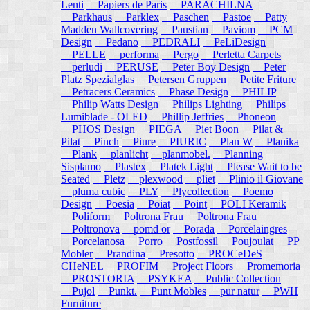
Lenti
Papiers de Paris
PARACHILNA
Parkhaus
Parklex
Paschen
Pastoe
Patty
Madden Wallcovering
Paustian
Paviom
PCM
Design
Pedano
PEDRALI
PeLiDesign
PELLE
performa
Pergo
Perletta Carpets
perludi
PERUSE
Peter Boy Design
Peter
Platz Spezialglas
Petersen Gruppen
Petite Friture
Petracers Ceramics
Phase Design
PHILIP
Philip Watts Design
Philips Lighting
Philips
Lumiblade - OLED
Phillip Jeffries
Phoneon
PHOS Design
PIEGA
Piet Boon
Pilat &
Pilat
Pinch
Piure
PIURIC
Plan W
Planika
Plank
planlicht
planmobel.
Planning
Sisplamo
Plastex
Platek Light
Please Wait to be
Seated
Pletz
plexwood
pliet
Plinio il Giovane
pluma cubic
PLY
Plycollection
Poemo
Design
Poesia
Poiat
Point
POLI Keramik
Poliform
Poltrona Frau
Poltrona Frau
Poltronova
pomd or
Porada
Porcelaingres
Porcelanosa
Porro
Postfossil
Poujoulat
PP
Mobler
Prandina
Presotto
PROCeDeS
CHeNEL
PROFIM
Project Floors
Promemoria
PROSTORIA
PSYKEA
Public Collection
Pujol
Punkt.
Punt Mobles
pur natur
PWH
Furniture