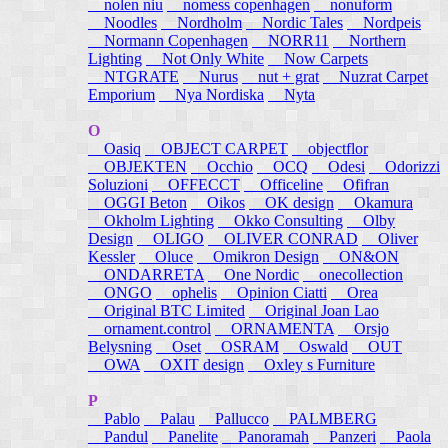
nolen niu
nomess copenhagen
nonuform
Noodles
Nordholm
Nordic Tales
Nordpeis
Normann Copenhagen
NORR11
Northern
Lighting
Not Only White
Now Carpets
NTGRATE
Nurus
nut + grat
Nuzrat Carpet
Emporium
Nya Nordiska
Nyta
O
Oasiq
OBJECT CARPET
objectflor
OBJEKTEN
Occhio
OCQ
Odesi
Odorizzi
Soluzioni
OFFECCT
Officeline
Ofifran
OGGI Beton
Oikos
OK design
Okamura
Okholm Lighting
Okko Consulting
Olby
Design
OLIGO
OLIVER CONRAD
Oliver
Kessler
Oluce
Omikron Design
ON&ON
ONDARRETA
One Nordic
onecollection
ONGO
ophelis
Opinion Ciatti
Orea
Original BTC Limited
Original Joan Lao
ornament.control
ORNAMENTA
Orsjo
Belysning
Oset
OSRAM
Oswald
OUT
OWA
OXIT design
Oxley s Furniture
P
Pablo
Palau
Pallucco
PALMBERG
Pandul
Panelite
Panoramah
Panzeri
Paola