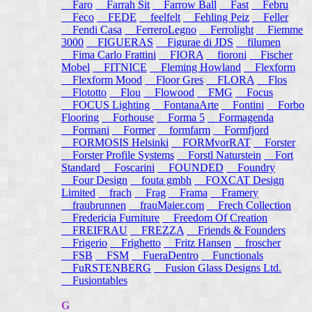
Faro
Farrah Sit
Farrow Ball
Fast
Febru
Feco
FEDE
feelfelt
Fehling Peiz
Feller
Fendi Casa
FerreroLegno
Ferrolight
Fiemme
3000
FIGUERAS
Figurae di JDS
filumen
Fima Carlo Frattini
FIORA
fioroni
Fischer
Mobel
FITNICE
Fleming Howland
Flexform
Flexform Mood
Floor Gres
FLORA
Flos
Flototto
Flou
Flowood
FMG
Focus
FOCUS Lighting
FontanaArte
Fontini
Forbo
Flooring
Forhouse
Forma 5
Formagenda
Formani
Former
formfarm
Formfjord
FORMOSIS Helsinki
FORMvorRAT
Forster
Forster Profile Systems
Forstl Naturstein
Fort
Standard
Foscarini
FOUNDED
Foundry
Four Design
fouta gmbh
FOXCAT Design
Limited
frach
Frag
Frama
Framery
fraubrunnen
frauMaier.com
Frech Collection
Fredericia Furniture
Freedom Of Creation
FREIFRAU
FREZZA
Friends & Founders
Frigerio
Frighetto
Fritz Hansen
froscher
FSB
FSM
FueraDentro
Functionals
FuRSTENBERG
Fusion Glass Designs Ltd.
Fusiontables
G