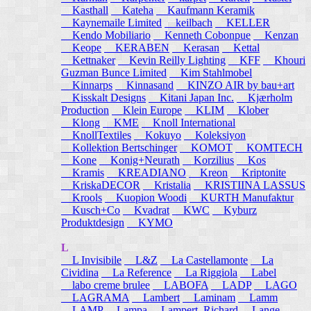
Kasthall
Kateha
Kaufmann Keramik
Kaynemaile Limited
keilbach
KELLER
Kendo Mobiliario
Kenneth Cobonpue
Kenzan
Keope
KERABEN
Kerasan
Kettal
Kettnaker
Kevin Reilly Lighting
KFF
Khouri
Guzman Bunce Limited
Kim Stahlmobel
Kinnarps
Kinnasand
KINZO AIR by bau+art
Kisskalt Designs
Kitani Japan Inc.
Kjærholm
Production
Klein Europe
KLIM
Klober
Klong
KME
Knoll International
KnollTextiles
Kokuyo
Koleksiyon
Kollektion Bertschinger
KOMOT
KOMTECH
Kone
Konig+Neurath
Korzilius
Kos
Kramis
KREADIANO
Kreon
Kriptonite
KriskaDECOR
Kristalia
KRISTIINA LASSUS
Krools
Kuopion Woodi
KURTH Manufaktur
Kusch+Co
Kvadrat
KWC
Kyburz
Produktdesign
KYMO
L
L Invisibile
L&Z
La Castellamonte
La
Cividina
La Reference
La Riggiola
Label
labo creme brulee
LABOFA
LADP
LAGO
LAGRAMA
Lambert
Laminam
Lamm
LAMP
Lampa
Lampert, Richard
Lange