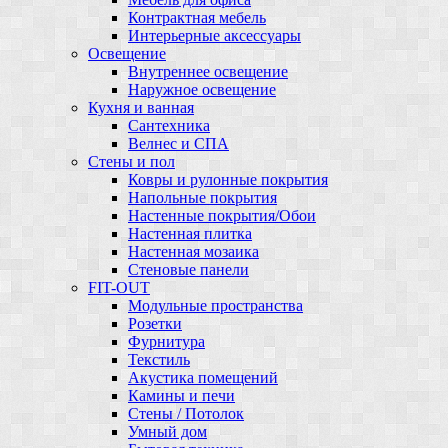
Контрактная мебель
Интерьерные аксессуары
Освещение
Внутреннее освещение
Наружное освещение
Кухня и ванная
Сантехника
Велнес и СПА
Стены и пол
Ковры и рулонные покрытия
Напольные покрытия
Настенные покрытия/Обои
Настенная плитка
Настенная мозаика
Стеновые панели
FIT-OUT
Модульные пространства
Розетки
Фурнитура
Текстиль
Акустика помещений
Камины и печи
Стены / Потолок
Умный дом