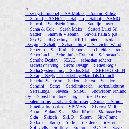
S
s+ systemmobel
SA Mobler
Sabine Rohse
Safretti
SAHCO
Saigata
Saloni
SAMO
Sancal
Sandstein Concept
Sanktjohanser
Santa & Cole
Sarah Maier
Sartori Luigi Srl
Sattler
Saum & Viebahn
Savoia Italia S.p.a
Say O
SB Seating
SBFI Limited
Scab
Design
Schatti
Schauenburg
Scheicher.Wand
Scherlin
Schiffini
Schneid
schneiderschram
Schonbuch
Schonhuber Franchi
Schonstaub
Schulte Design
SEAE
sebastian scherer
secrets of living
Secto Design
Sedes Regia
Sedia Systems Inc.
Sedus Stoll
SEEDDESIGN
Sefar
Segis
selected by Materials Council
Seledue-Seleform
Sellex
Selva
Senator
Serafini
Serax
Serielimitee.ch
serien.lighting
Serralunga
Sevasa
Shibui
Showroom Finland
Oy
Sibast Furniture
Sign
Silent Gliss
silentrooms
Silvio Rohrmoser
Simes
Simon
Sinetica Industries
SISMAN
Sistema Midi
Sitag
Sitland Spa
Skandiform
Skargaarden
Skia
Skitsch
SkLO
Skram
Sky-Frame
Slalom
Slamp
Slide
Snaidero
Soeder
Soft Cells
Softline
Solpuri
SONIA
Sovet