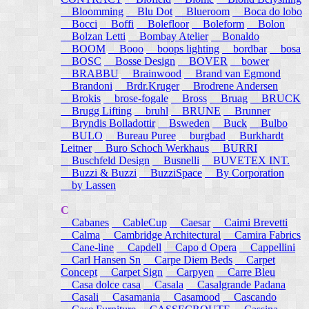
Bloomming
Blu Dot
Blueroom
Boca do lobo
Bocci
Boffi
Bolefloor
Boleform
Bolon
Bolzan Letti
Bombay Atelier
Bonaldo
BOOM
Booo
boops lighting
bordbar
bosa
BOSC
Bosse Design
BOVER
bower
BRABBU
Brainwood
Brand van Egmond
Brandoni
Brdr.Kruger
Brodrene Andersen
Brokis
brose-fogale
Bross
Bruag
BRUCK
Brugg Lifting
bruhl
BRUNE
Brunner
Bryndis Bolladottir
Bsweden
Buck
Bulbo
BULO
Bureau Puree
burgbad
Burkhardt
Leitner
Buro Schoch Werkhaus
BURRI
Buschfeld Design
Busnelli
BUVETEX INT.
Buzzi & Buzzi
BuzziSpace
By Corporation
by Lassen
C
Cabanes
CableCup
Caesar
Caimi Brevetti
Calma
Cambridge Architectural
Camira Fabrics
Cane-line
Capdell
Capo d Opera
Cappellini
Carl Hansen Sn
Carpe Diem Beds
Carpet
Concept
Carpet Sign
Carpyen
Carre Bleu
Casa dolce casa
Casala
Casalgrande Padana
Casali
Casamania
Casamood
Cascando