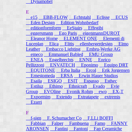
Dynamobel
E
e15
EBB-FLOW
Echtstahl
Eclisse
ECUS
Eden Design
Edition Wohnbedarf
editionformform
EeStairs
Effegibi
eggersmann
Ego Paris
eigenmannDUROT
Eleanor Home
ELEMENT ONE
Elementi di
Luceplan
Elica
Elitis
ellenbergerdesign
Elmo
Leather
Embacco Lighting
Embru-Werke AG
emeco
Emmanuel Babled
EMU Group
ENEA
Engelbrechts
ENNE
Enrico
Pellizzoni
ENVATECH
Eponimo
Equipo DRT
EQUITONE
Erba Italia
Ercol
Erik Jorgensen
Ernestomeda
ERSA
Erwin Hauer Studios
Esaila
ESIGO
ESIT
Espasso
Esthec
Estiluz
Ethimo
Ethnicraft
Evado
Evie
Group
EVOline
Evonik Rohm
ewo
EX-T
Expormim
Extendo
Extratapete
extremis
Ezarri
F
f-sign
F. Schumacher Co
F.LLi BOFFI
Fabbian
Falper
Fambuena
Famo
FANNY
ARONSEN
Fantini
Fantoni
Fap Ceramiche