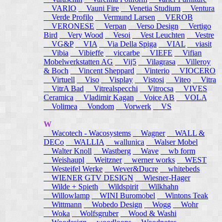
VARIO
Vauni Fire
Venetia Studium
Ventura
Verde Profilo
Vermund Larsen
VEROB
VERONESE
Verpan
Verso Design
Vertigo
Bird
Very Wood
Vesoi
Vest Leuchten
Vestre
VG&P
VIA
Via Della Spiga
VIAL
viasit
Vibia
Vibieffe
viccarbe
VIEFE
Vifian
Mobelwerkstatten AG
Vij5
Vilagrasa
Villeroy
& Boch
Vincent Sheppard
Vinterio
VIOCERO
Virtuell
Viso
Visplay
Vistosi
Viteo
Vitra
VitrA Bad
Vitrealspecchi
Vitrocsa
VIVES
Ceramica
Vladimir Kagan
Voice AB
VOLA
Volimea
Vondom
Vorwerk
VS
W
Wacotech - Wacosystems
Wagner
WALL &
DECo
WALLIA
wallunica
Walser Mobel
Walter Knoll
Wastberg
Wave
wb form
Weishaupl
Weitzner
werner works
WEST
Westeifel Werke
Wever&Ducre
whitebeds
WIENER GTV DESIGN
Wiesner-Hager
Wilde + Spieth
Wildspirit
Wilkhahn
Willowlamp
WINI Buromobel
Wintons Teak
Wittmann
Wobedo Design
Wogg
Wohr
Woka
Wolfsgruber
Wood & Washi