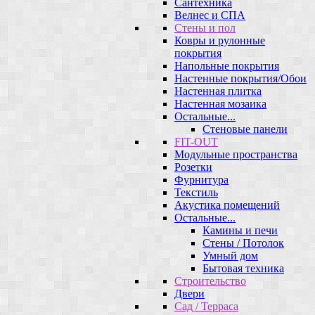
Сантехника
Велнес и СПА
Стены и пол
Ковры и рулонные
покрытия
Напольные покрытия
Настенные покрытия/Обои
Настенная плитка
Настенная мозаика
Остальные...
Стеновые панели
FIT-OUT
Модульные пространства
Розетки
Фурнитура
Текстиль
Акустика помещений
Остальные...
Камины и печи
Стены / Потолок
Умный дом
Бытовая техника
Строительство
Двери
Сад / Терраса