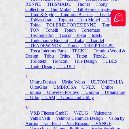
RENNE
THISMADE
Thonet
Thony
Collection
Thut Mobel
Till Behrens Systeme
Time & Style
Timorous Beasties
Tisettanta
Tobias Grau
Togama
Tojo Mobel
Token
Tokio
TOLERIE FOREZIENNE
Tom Rossau
TON
Tonelli
Tonon
Torremato
Toscoquattro
Toscot
tossa
tossB
Toulemonde Bochart
Traba
Traddel
TRADEWINDS
Tramo
TRE-P TRE-Piu
Treca Interiors Paris
TREKU
Trentino Wood &
Design
Tribu
Trilux
Triton
Trizo21
Troldtekt
Tronconi
True Design
TUBES
Tunto Design
TUUCI
U
Uhuru Design
Ulrike Weiss
ULTOM ITALIA
UltraGlas
UMBROSA
UNEX
Unifor
unima
Universo Positivo
Unopiu
Urbanature
Urbo
USM
Utopia and Utility
V
V&B Fliesen GmbH
V-ZUG
Valcucine
Valli&Valli
Valmori Ceramica Design
Valoa by
Aurora
van Esch
Van Rossum
VANGE
Varaschin
Varenna Poliform
Varier Furniture