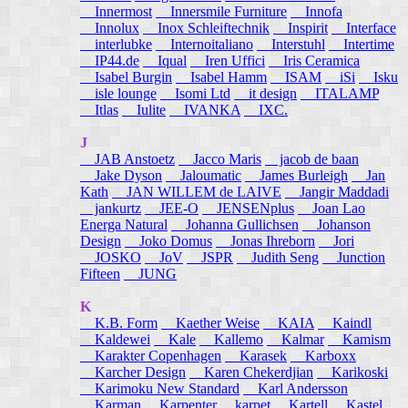
Innermost
Innersmile Furniture
Innofa
Innolux
Inox Schleiftechnik
Inspirit
Interface
interlubke
Internoitaliano
Interstuhl
Intertime
IP44.de
Iqual
Iren Uffici
Iris Ceramica
Isabel Burgin
Isabel Hamm
ISAM
iSi
Isku
isle lounge
Isomi Ltd
it design
ITALAMP
Itlas
Iulite
IVANKA
IXC.
J
JAB Anstoetz
Jacco Maris
jacob de baan
Jake Dyson
Jaloumatic
James Burleigh
Jan
Kath
JAN WILLEM de LAIVE
Jangir Maddadi
jankurtz
JEE-O
JENSENplus
Joan Lao
Energa Natural
Johanna Gullichsen
Johanson
Design
Joko Domus
Jonas Ihreborn
Jori
JOSKO
JoV
JSPR
Judith Seng
Junction
Fifteen
JUNG
K
K.B. Form
Kaether Weise
KAIA
Kaindl
Kaldewei
Kale
Kallemo
Kalmar
Kamism
Karakter Copenhagen
Karasek
Karboxx
Karcher Design
Karen Chekerdjian
Karikoski
Karimoku New Standard
Karl Andersson
Karman
Karpenter
karpet
Kartell
Kastel