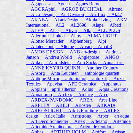
Agapecasa
Agena
Agnes Bernet
AGORAphil
AGROB BUCHTAL
Ahrend
Aico Design
Air Division
Air-Lux
Ak47
AKABA
Akari-Design
Akula Living
AKV
International
AL2
AL2698
Alape
Albed
ALEA
Alias
Alivar
Alki
ALL-PLUS
Allermuir Limited
Alloy
ALMA LIGHT
Alonso Mercader
Alphenberg
Alpi
Altatensione
Alteme
Alvari
Amat-3
AMOS DESIGN
ANB art-design
Andreas
Janson
Andreu World
Anglepoise
ANGO
Anker
Ann Idstein
Ann Sacks
Anna Torfs
ANNE KYYRO QUINN
Another Country
Ansorg
Anta Leuchten
anthologie quartett
Antique Mirror
antoniolupi
antrax it
Anzea
Textiles
Apavisa
APE Ceramica
Apparatus
Appiani
april allterior
Aqlus
Aqua Creations
Aquadomo
Archxx
Arcluce
Arco
ARDEX-PANDOMO
AREA
Ares Line
ARFLEX
ARIDI
Ariostea
ARKAIA
ARKOSLIGHT
Arktis Furniture
ARLEX
design
Arlex Italia
Armstrong
Arper
art aqua
Art Deco Schneider
Artek
Artelano
Artemide
Artemide Architectural
Artemide Outdoor
Arthesi
ARTHUR HOLM
Artifort
Artisan