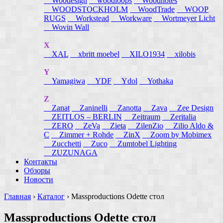
Woodesign
woodloops
Woodnotes
WOODSTOCKHOLM
WoodTrade
WOOP
RUGS
Workstead
Workware
Wortmeyer Licht
Wovin Wall
X
XAL
xbritt moebel
XILO1934
xilobis
Y
Yamagiwa
YDF
Ydol
Yothaka
Z
Zanat
Zaninelli
Zanotta
Zava
Zee Design
ZEITLOS – BERLIN
Zeitraum
Zeritalia
ZERO
ZeVa
Zieta
ZilenZio
Zilio Aldo &
C
Zimmer + Rohde
ZinX
Zoom by Mobimex
Zucchetti
Zuco
Zumtobel Lighting
ZUZUNAGA
Контакты
Обзоры
Новости
Главная
›
Каталог
›
Massproductions Odette стол
Massproductions Odette стол