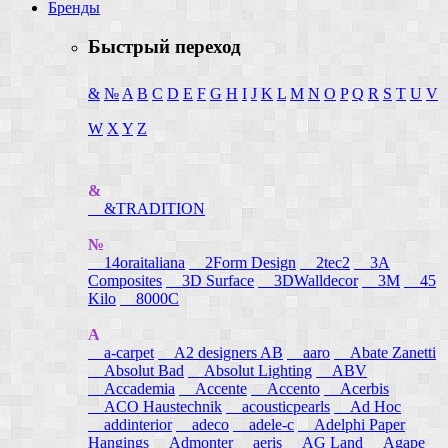
Бренды
Быстрый переход
&
№
A
B
C
D
E
F
G
H
I
J
K
L
M
N
O
P
Q
R
S
T
U
V
W
X
Y
Z
&
&TRADITION
№
14oraitaliana
2Form Design
2tec2
3A
Composites
3D Surface
3DWalldecor
3M
45
Kilo
8000C
A
a-carpet
A2 designers AB
aaro
Abate Zanetti
Absolut Bad
Absolut Lighting
ABV
Accademia
Accente
Accento
Acerbis
ACO Haustechnik
acousticpearls
Ad Hoc
addinterior
adeco
adele-c
Adelphi Paper
Hangings
Admonter
aeris
AG Land
Agape