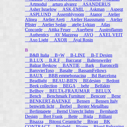
Artmodul
arturo alvarez
ASANDERUS
Asher Israelow
ASK-EMIL
Askman
Aspeqt
ASPLUND
Assemblyroom
Atanor
Atelier
Alinea
Atelier Areti
Atelier Haussmann
Atelier
Pfister
Atelier Sedap
atelje Lyktan
Atlas
Concorde
Attika Feuer
Auerberg
Austroflamm
Authentics
AV Mazzega
AVO
AXEL VEIT
Axo Light
AXOR
Ayal Rosin
B
B&B Italia
B+W
B-LINE
B-T Design
B.LUX
B.R.F
Baccarat
Baltensweiler
Balzar Beskow
BANTIE
Bark
Baroncelli
BarovierToso
Basalte
BassamFellows
BAUX
BBB emmebonacina
Bd Barcelona
Beadlight
BEAU-BIEN
BEdesign
Bedont
Beek collection
BEGA
behr
Belfakto
Bellboy
BELTA-FRAJUMAR
BELUX
Bench
Benchmark Furniture
Bencore
Bene
BENKERT-BAENKE
Bensen
Bensen Italy
benwirth licht
Berbel
Berger Metallbau
Berlintapete
Bernd Unrecht lights
Bernhardt
Design
Bert Frank
Bette
Bigla
Billiani
Bisazza
Bitossi Ceramiche
Bivaq
BK
CONTRACT
Blofield
Blome
Blond Belysning