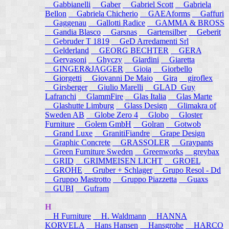
Gabbianelli
Gaber
Gabriel Scott
Gabriela
Bellon
Gabriela Chicherio
GAEAforms
Gaffuri
Gaggenau
Gallotti Radice
GAMMA & BROSS
Gandia Blasco
Garsnas
Gartensilber
Geberit
Gebruder T 1819
GeD Arredamenti Srl
Gelderland
GEORG BECHTER
GERA
Gervasoni
Ghyczy
Giardini
Giaretta
GINGER&JAGGER
Gioia
Giorbello
Giorgetti
Giovanni De Maio
Gira
giroflex
Girsberger
Giulio Marelli
GLAD_Guy
Lafranchi
GlammFire
Glas Italia
Glas Marte
Glashutte Limburg
Glass Design
Glimakra of
Sweden AB
Globe Zero 4
Globo
Gloster
Furniture
Golem GmbH
Golran
Gotwob
Grand Luxe
GranitiFiandre
Grape Design
Graphic Concrete
GRASSOLER
Graypants
Green Furniture Sweden
Greenworks
greybax
GRID
GRIMMEISEN LICHT
GROEL
GROHE
Gruber + Schlager
Grupo Resol - Dd
Gruppo Mastrotto
Gruppo Piazzetta
Guaxs
GUBI
Gufram
H
H Furniture
H. Waldmann
HANNA
KORVELA
Hans Hansen
Hansgrohe
HARCO