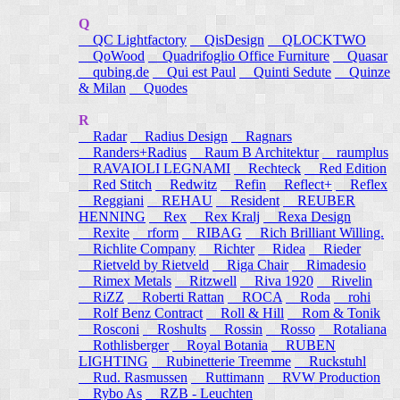
Q
QC Lightfactory
QisDesign
QLOCKTWO
QoWood
Quadrifoglio Office Furniture
Quasar
qubing.de
Qui est Paul
Quinti Sedute
Quinze
& Milan
Quodes
R
Radar
Radius Design
Ragnars
Randers+Radius
Raum B Architektur
raumplus
RAVAIOLI LEGNAMI
Rechteck
Red Edition
Red Stitch
Redwitz
Refin
Reflect+
Reflex
Reggiani
REHAU
Resident
REUBER
HENNING
Rex
Rex Kralj
Rexa Design
Rexite
rform
RIBAG
Rich Brilliant Willing.
Richlite Company
Richter
Ridea
Rieder
Rietveld by Rietveld
Riga Chair
Rimadesio
Rimex Metals
Ritzwell
Riva 1920
Rivelin
RiZZ
Roberti Rattan
ROCA
Roda
rohi
Rolf Benz Contract
Roll & Hill
Rom & Tonik
Rosconi
Roshults
Rossin
Rosso
Rotaliana
Rothlisberger
Royal Botania
RUBEN
LIGHTING
Rubinetterie Treemme
Ruckstuhl
Rud. Rasmussen
Ruttimann
RVW Production
Rybo As
RZB - Leuchten