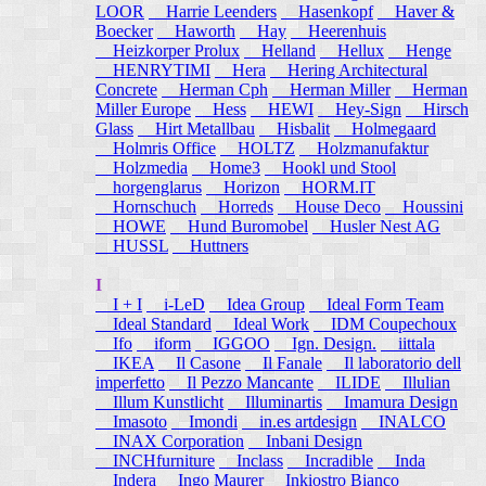
LOOR
Harrie Leenders
Hasenkopf
Haver &
Boecker
Haworth
Hay
Heerenhuis
Heizkorper Prolux
Helland
Hellux
Henge
HENRYTIMI
Hera
Hering Architectural
Concrete
Herman Cph
Herman Miller
Herman
Miller Europe
Hess
HEWI
Hey-Sign
Hirsch
Glass
Hirt Metallbau
Hisbalit
Holmegaard
Holmris Office
HOLTZ
Holzmanufaktur
Holzmedia
Home3
Hookl und Stool
horgenglarus
Horizon
HORM.IT
Hornschuch
Horreds
House Deco
Houssini
HOWE
Hund Buromobel
Husler Nest AG
HUSSL
Huttners
I
I + I
i-LeD
Idea Group
Ideal Form Team
Ideal Standard
Ideal Work
IDM Coupechoux
Ifo
iform
IGGOO
Ign. Design.
iittala
IKEA
Il Casone
Il Fanale
Il laboratorio dell
imperfetto
Il Pezzo Mancante
ILIDE
Illulian
Illum Kunstlicht
Illuminartis
Imamura Design
Imasoto
Imondi
in.es artdesign
INALCO
INAX Corporation
Inbani Design
INCHfurniture
Inclass
Incradible
Inda
Indera
Ingo Maurer
Inkiostro Bianco