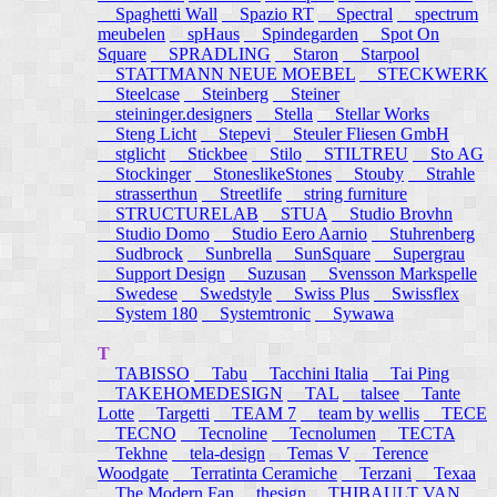
Spaghetti Wall
Spazio RT
Spectral
spectrum
meubelen
spHaus
Spindegarden
Spot On
Square
SPRADLING
Staron
Starpool
STATTMANN NEUE MOEBEL
STECKWERK
Steelcase
Steinberg
Steiner
steininger.designers
Stella
Stellar Works
Steng Licht
Stepevi
Steuler Fliesen GmbH
stglicht
Stickbee
Stilo
STILTREU
Sto AG
Stockinger
StoneslikeStones
Stouby
Strahle
strasserthun
Streetlife
string furniture
STRUCTURELAB
STUA
Studio Brovhn
Studio Domo
Studio Eero Aarnio
Stuhrenberg
Sudbrock
Sunbrella
SunSquare
Supergrau
Support Design
Suzusan
Svensson Markspelle
Swedese
Swedstyle
Swiss Plus
Swissflex
System 180
Systemtronic
Sywawa
T
TABISSO
Tabu
Tacchini Italia
Tai Ping
TAKEHOMEDESIGN
TAL
talsee
Tante
Lotte
Targetti
TEAM 7
team by wellis
TECE
TECNO
Tecnoline
Tecnolumen
TECTA
Tekhne
tela-design
Temas V
Terence
Woodgate
Terratinta Ceramiche
Terzani
Texaa
The Modern Fan
thesign
THIBAULT VAN