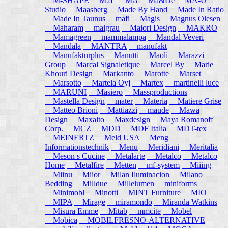
M-SHAPE
M2L
MA
Ma&De
MA-U
Studio
Maasberg
Made By Hand
Made In Ratio
Made In Taunus
mafi
Magis
Magnus Olesen
Maharam
maigrau
Maiori Design
MAKRO
Mamagreen
mammalampa
Mandal Veveri
Mandala
MANTRA
manufakt
Manufakturplus
Manutti
Maoli
Marazzi
Group
Marcal Signaletique
Marcel By
Marie
Khouri Design
Markanto
Marotte
Marset
Marsotto
Martela Oyj
Martex
martinelli luce
MARUNI
Masiero
Massproductions
Mastella Design
mater
Materia
Matiere Grise
Matteo Brioni
Mattiazzi
maude
Mawa
Design
Maxalto
Maxdesign
Maya Romanoff
Corp.
MCZ
MDD
MDF Italia
MDT-tex
MEINERTZ
Meld USA
Meng
Informationstechnik
Menu
Meridiani
Meritalia
Meson s Cucine
Metalarte
Metalco
Metalco
Home
Metalfire
Metten
mf-system
Miiing
Miinu
Miior
Milan Iluminacion
Milano
Bedding
Milldue
Millelumen
miniforms
Minimobl
Minotti
MINT Furniture
MIO
MIPA
Mirage
miramondo
Miranda Watkins
Misura Emme
Mitab
mmcite
Mobel
Mobica
MOBILFRESNO-ALTERNATIVE