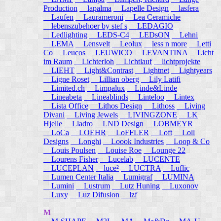
Production
lapalma
Lapelle Design
lasfera
Laufen
Laurameroni
Lea Ceramiche
lebenszubehoer by stef s
LEDAGIO
Ledlighting
LEDS-C4
LEDsON
Lehni
LEMA
Lensvelt
Leolux
less n more
Letti
Co
Leucos
LEUWICO
LEVANTINA
Licht
im Raum
Lichterloh
Lichtlauf
lichtprojekte
LIEHT
Light&Contrast
Lightnet
Lightyears
Ligne Roset
Lillian oberg
Lily Latifi
Limited.ch
Limpalux
Linde&Linde
Lineabeta
Lineablinds
Linteloo
Lintex
Lista Office
Lithos Design
Lithoss
Living
Divani
Living Jewels
LIVINGZONE
LK
Hjelle
Lladro
LND Design
LOBMEYR
LoCa
LOEHR
LoFFLER
Loft
Loll
Designs
Longhi
Loook Industries
Loop & Co
Louis Poulsen
Louise Roe
Lounge 22
Lourens Fisher
Lucelab
LUCENTE
LUCEPLAN
luce²
LUCTRA
Luflic
Lumen Center Italia
Lumigraf
LUMINA
Lumini
Lustrum
Lutz Huning
Luxonov
Luxy
Luz Difusion
lzf
M