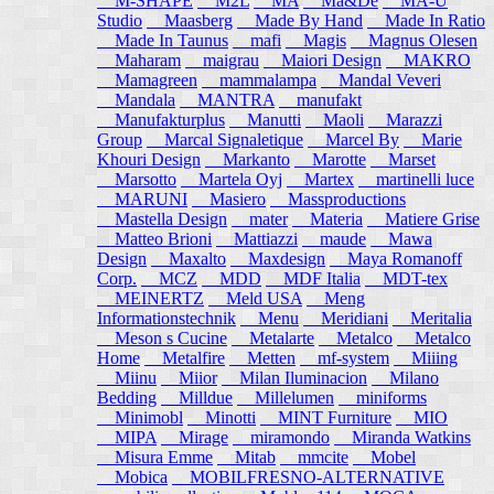
M-SHAPE
M2L
MA
Ma&De
MA-U
Studio
Maasberg
Made By Hand
Made In Ratio
Made In Taunus
mafi
Magis
Magnus Olesen
Maharam
maigrau
Maiori Design
MAKRO
Mamagreen
mammalampa
Mandal Veveri
Mandala
MANTRA
manufakt
Manufakturplus
Manutti
Maoli
Marazzi
Group
Marcal Signaletique
Marcel By
Marie
Khouri Design
Markanto
Marotte
Marset
Marsotto
Martela Oyj
Martex
martinelli luce
MARUNI
Masiero
Massproductions
Mastella Design
mater
Materia
Matiere Grise
Matteo Brioni
Mattiazzi
maude
Mawa
Design
Maxalto
Maxdesign
Maya Romanoff
Corp.
MCZ
MDD
MDF Italia
MDT-tex
MEINERTZ
Meld USA
Meng
Informationstechnik
Menu
Meridiani
Meritalia
Meson s Cucine
Metalarte
Metalco
Metalco
Home
Metalfire
Metten
mf-system
Miiing
Miinu
Miior
Milan Iluminacion
Milano
Bedding
Milldue
Millelumen
miniforms
Minimobl
Minotti
MINT Furniture
MIO
MIPA
Mirage
miramondo
Miranda Watkins
Misura Emme
Mitab
mmcite
Mobel
Mobica
MOBILFRESNO-ALTERNATIVE