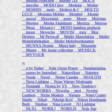
mobilia collection
Mobles 114
MOCA
mocoba
MODO luce
Modular
Modus
MOHDO
molo
Molteni & C
MOLTO
LUCE
Montana Mobler
Montbel
Montis
moooi
Moormann
more
Moree
Morelato
Morgen
Morita Aluminum
Morizza
Moroso
Mosa
Mosaico+
MOSO bamboo products
mossi
Movecho
MOVISI
mox
Moz
Designs
Mr Perswall
Muller Manufaktur
Muller
Mobelfabrikation
Muller Mobelwerkstatten
MUNNA Design
Mussi Italy
Muurame
Muuto
My home collection
MYDECK
MYYOUR
N
n by Naber
Naja Utzon Popov
Nanimarquina
nanoo by faserplast
Naturofloor
Naturtex
Naula
Naver
Nemo Cassina
NEOLITH
Neoz Lighting
Neue Wiener Werkstatte
Neustahl
Neutra by VS
New Tendency
NEW WORKS
Neweba
next
Nextep
Leathers
Niche Modern
Nielaus
Nigel Coates
Studio
Nikari
Nikolas Kerl
Nilson Handmade
Beds
Nimbus
Nina Levett
NJ Lighting
NLXL
NOBILI
NOBILIS
Nola Star