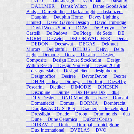
D-TEC
dade-design
DADObaths
Daisalux
DALLMER
Dansk Wilton
Dante-Goods And
Bads
Dare Studio
Dark at night
daskonzept
Dauphin
Dauphin Home
Davey Lighting
Limited
David Gaynor Design
David Trubridge
David Weeks Studio
DCW
De Breuyn
De
Castelli
De Padova
De Ploeg
de Sede
DE
VORM
De Zetel
DECOR WALTHER
Dedar
DEDON
Deesawat
DEGAS
Deknudt
Mirrors
Delightfull
DELIUS
Delivi
Delta
Light
Demode
Denz
Desalto
Design
Composite
Design House Stockholm
Design
Within Reach
Design You Edit
Design2Chill
designerslabel
Designheiten
designheure
Designoffice
Desiree
DevonDevon
Dexter
DHPH
dica
Didheya
Dieffebi
Diesel by
Foscarini
Dietiker
DIMODIS
DINESEN
Discipline
Diurne
Dix Heures Dix
dk3
DLV Design
DND Maniglie
do-ce
Domani
Domaniecki
Domus
DORMA
Dornbracht
Douglas ACOUSTICS
Draenert
dreizehngrad
Dresslight
Driade
Droog
Drummonds
dua
Dune
Dune Ceramica
DuPont Corian
DURAVIT
Durlet
Duropal
dutchglobe
Dux International
DVELAS
DVO