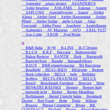
Artmodul
arturo alvarez
ASANDERUS
Asher Israelow
ASK-EMIL
Askman
Aspeqt
ASPLUND
Assemblyroom
Atanor
Atelier
Alinea
Atelier Areti
Atelier Haussmann
Atelier
Pfister
Atelier Sedap
atelje Lyktan
Atlas
Concorde
Attika Feuer
Auerberg
Austroflamm
Authentics
AV Mazzega
AVO
AXEL VEIT
Axo Light
AXOR
Ayal Rosin
B
B&B Italia
B+W
B-LINE
B-T Design
B.LUX
B.R.F
Baccarat
Baltensweiler
Balzar Beskow
BANTIE
Bark
Baroncelli
BarovierToso
Basalte
BassamFellows
BAUX
BBB emmebonacina
Bd Barcelona
Beadlight
BEAU-BIEN
BEdesign
Bedont
Beek collection
BEGA
behr
Belfakto
Bellboy
BELTA-FRAJUMAR
BELUX
Bench
Benchmark Furniture
Bencore
Bene
BENKERT-BAENKE
Bensen
Bensen Italy
benwirth licht
Berbel
Berger Metallbau
Berlintapete
Bernd Unrecht lights
Bernhardt
Design
Bert Frank
Bette
Bigla
Billiani
Bisazza
Bitossi Ceramiche
Bivaq
BK
CONTRACT
Blofield
Blome
Blond Belysning