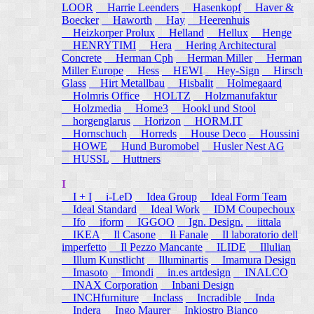
LOOR
Harrie Leenders
Hasenkopf
Haver &
Boecker
Haworth
Hay
Heerenhuis
Heizkorper Prolux
Helland
Hellux
Henge
HENRYTIMI
Hera
Hering Architectural
Concrete
Herman Cph
Herman Miller
Herman
Miller Europe
Hess
HEWI
Hey-Sign
Hirsch
Glass
Hirt Metallbau
Hisbalit
Holmegaard
Holmris Office
HOLTZ
Holzmanufaktur
Holzmedia
Home3
Hookl und Stool
horgenglarus
Horizon
HORM.IT
Hornschuch
Horreds
House Deco
Houssini
HOWE
Hund Buromobel
Husler Nest AG
HUSSL
Huttners
I
I + I
i-LeD
Idea Group
Ideal Form Team
Ideal Standard
Ideal Work
IDM Coupechoux
Ifo
iform
IGGOO
Ign. Design.
iittala
IKEA
Il Casone
Il Fanale
Il laboratorio dell
imperfetto
Il Pezzo Mancante
ILIDE
Illulian
Illum Kunstlicht
Illuminartis
Imamura Design
Imasoto
Imondi
in.es artdesign
INALCO
INAX Corporation
Inbani Design
INCHfurniture
Inclass
Incradible
Inda
Indera
Ingo Maurer
Inkiostro Bianco