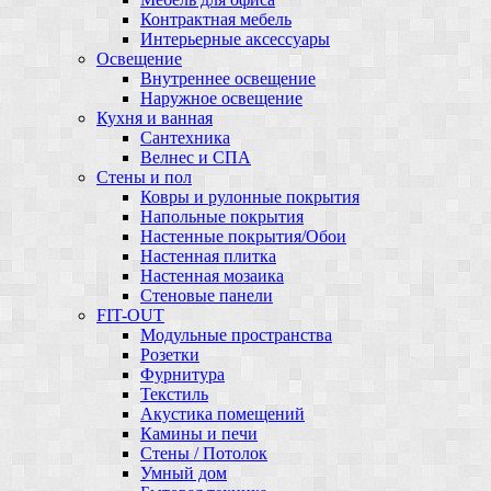
Контрактная мебель
Интерьерные аксессуары
Освещение
Внутреннее освещение
Наружное освещение
Кухня и ванная
Сантехника
Велнес и СПА
Стены и пол
Ковры и рулонные покрытия
Напольные покрытия
Настенные покрытия/Обои
Настенная плитка
Настенная мозаика
Стеновые панели
FIT-OUT
Модульные пространства
Розетки
Фурнитура
Текстиль
Акустика помещений
Камины и печи
Стены / Потолок
Умный дом