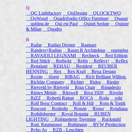
Q
QC Lightfactory
QisDesign
QLOCKTWO
QoWood
Quadrifoglio Office Furniture
Quasar
qubing.de
Qui est Paul
Quinti Sedute
Quinze
& Milan
Quodes
R
Radar
Radius Design
Ragnars
Randers+Radius
Raum B Architektur
raumplus
RAVAIOLI LEGNAMI
Rechteck
Red Edition
Red Stitch
Redwitz
Refin
Reflect+
Reflex
Reggiani
REHAU
Resident
REUBER
HENNING
Rex
Rex Kralj
Rexa Design
Rexite
rform
RIBAG
Rich Brilliant Willing.
Richlite Company
Richter
Ridea
Rieder
Rietveld by Rietveld
Riga Chair
Rimadesio
Rimex Metals
Ritzwell
Riva 1920
Rivelin
RiZZ
Roberti Rattan
ROCA
Roda
rohi
Rolf Benz Contract
Roll & Hill
Rom & Tonik
Rosconi
Roshults
Rossin
Rosso
Rotaliana
Rothlisberger
Royal Botania
RUBEN
LIGHTING
Rubinetterie Treemme
Ruckstuhl
Rud. Rasmussen
Ruttimann
RVW Production
Rybo As
RZB - Leuchten