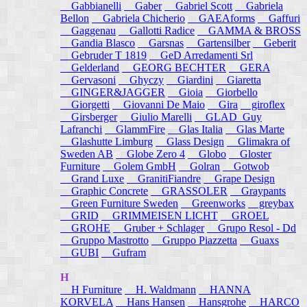
Gabbianelli
Gaber
Gabriel Scott
Gabriela
Bellon
Gabriela Chicherio
GAEAforms
Gaffuri
Gaggenau
Gallotti Radice
GAMMA & BROSS
Gandia Blasco
Garsnas
Gartensilber
Geberit
Gebruder T 1819
GeD Arredamenti Srl
Gelderland
GEORG BECHTER
GERA
Gervasoni
Ghyczy
Giardini
Giaretta
GINGER&JAGGER
Gioia
Giorbello
Giorgetti
Giovanni De Maio
Gira
giroflex
Girsberger
Giulio Marelli
GLAD_Guy
Lafranchi
GlammFire
Glas Italia
Glas Marte
Glashutte Limburg
Glass Design
Glimakra of
Sweden AB
Globe Zero 4
Globo
Gloster
Furniture
Golem GmbH
Golran
Gotwob
Grand Luxe
GranitiFiandre
Grape Design
Graphic Concrete
GRASSOLER
Graypants
Green Furniture Sweden
Greenworks
greybax
GRID
GRIMMEISEN LICHT
GROEL
GROHE
Gruber + Schlager
Grupo Resol - Dd
Gruppo Mastrotto
Gruppo Piazzetta
Guaxs
GUBI
Gufram
H
H Furniture
H. Waldmann
HANNA
KORVELA
Hans Hansen
Hansgrohe
HARCO