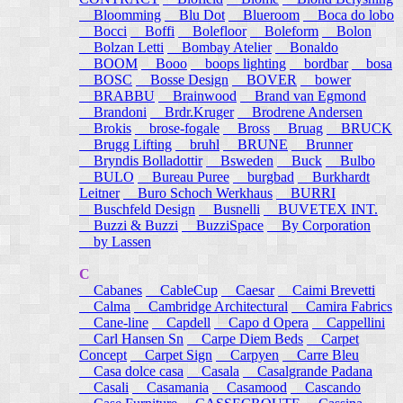
Bloomming
Blu Dot
Blueroom
Boca do lobo
Bocci
Boffi
Bolefloor
Boleform
Bolon
Bolzan Letti
Bombay Atelier
Bonaldo
BOOM
Booo
boops lighting
bordbar
bosa
BOSC
Bosse Design
BOVER
bower
BRABBU
Brainwood
Brand van Egmond
Brandoni
Brdr.Kruger
Brodrene Andersen
Brokis
brose-fogale
Bross
Bruag
BRUCK
Brugg Lifting
bruhl
BRUNE
Brunner
Bryndis Bolladottir
Bsweden
Buck
Bulbo
BULO
Bureau Puree
burgbad
Burkhardt
Leitner
Buro Schoch Werkhaus
BURRI
Buschfeld Design
Busnelli
BUVETEX INT.
Buzzi & Buzzi
BuzziSpace
By Corporation
by Lassen
C
Cabanes
CableCup
Caesar
Caimi Brevetti
Calma
Cambridge Architectural
Camira Fabrics
Cane-line
Capdell
Capo d Opera
Cappellini
Carl Hansen Sn
Carpe Diem Beds
Carpet
Concept
Carpet Sign
Carpyen
Carre Bleu
Casa dolce casa
Casala
Casalgrande Padana
Casali
Casamania
Casamood
Cascando