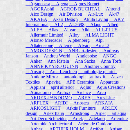
Agapecasa
Agena
Agnes Bernet
AGORAphil
AGROB BUCHTAL
Ahrend
Aico Design
Air Division
Air-Lux
Ak47
AKABA
Akari-Design
Akula Living
AKV
International
AL2
AL2698
Alape
Albed
ALEA
Alias
Alivar
Alki
ALL-PLUS
Allermuir Limited
Alloy
ALMA LIGHT
Alonso Mercader
Alphenberg
Alpi
Altatensione
Alteme
Alvari
Amat-3
AMOS DESIGN
ANB art-design
Andreas
Janson
Andreu World
Anglepoise
ANGO
Anker
Ann Idstein
Ann Sacks
Anna Torfs
ANNE KYYRO QUINN
Another Country
Ansorg
Anta Leuchten
anthologie quartett
Antique Mirror
antoniolupi
antrax it
Anzea
Textiles
Apavisa
APE Ceramica
Apparatus
Appiani
april allterior
Aqlus
Aqua Creations
Aquadomo
Archxx
Arcluce
Arco
ARDEX-PANDOMO
AREA
Ares Line
ARFLEX
ARIDI
Ariostea
ARKAIA
ARKOSLIGHT
Arktis Furniture
ARLEX
design
Arlex Italia
Armstrong
Arper
art aqua
Art Deco Schneider
Artek
Artelano
Artemide
Artemide Architectural
Artemide Outdoor
Arthesi
ARTHUR HOLM
Artifort
Artisan