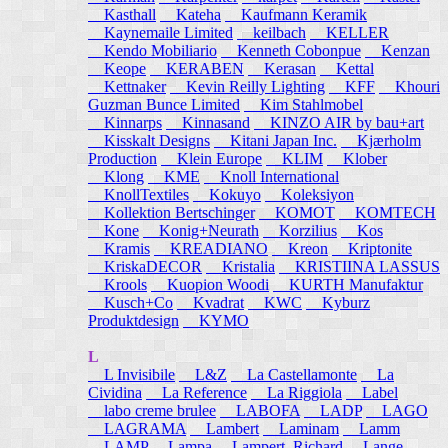
Kasthall
Kateha
Kaufmann Keramik
Kaynemaile Limited
keilbach
KELLER
Kendo Mobiliario
Kenneth Cobonpue
Kenzan
Keope
KERABEN
Kerasan
Kettal
Kettnaker
Kevin Reilly Lighting
KFF
Khouri
Guzman Bunce Limited
Kim Stahlmobel
Kinnarps
Kinnasand
KINZO AIR by bau+art
Kisskalt Designs
Kitani Japan Inc.
Kjærholm
Production
Klein Europe
KLIM
Klober
Klong
KME
Knoll International
KnollTextiles
Kokuyo
Koleksiyon
Kollektion Bertschinger
KOMOT
KOMTECH
Kone
Konig+Neurath
Korzilius
Kos
Kramis
KREADIANO
Kreon
Kriptonite
KriskaDECOR
Kristalia
KRISTIINA LASSUS
Krools
Kuopion Woodi
KURTH Manufaktur
Kusch+Co
Kvadrat
KWC
Kyburz
Produktdesign
KYMO
L
L Invisibile
L&Z
La Castellamonte
La
Cividina
La Reference
La Riggiola
Label
labo creme brulee
LABOFA
LADP
LAGO
LAGRAMA
Lambert
Laminam
Lamm
LAMP
Lampa
Lampert, Richard
Lange