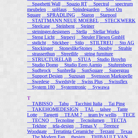
Spaghetti Wall
Spazio RT
Spectral
spectrum
meubelen
spHaus
Spindegarden
Spot On
Square
SPRADLING
Staron
Starpool
STATTMANN NEUE MOEBEL
STECKWERK
Steelcase
Steinberg
Steiner
steininger.designers
Stella
Stellar Works
Steng Licht
Stepevi
Steuler Fliesen GmbH
stglicht
Stickbee
Stilo
STILTREU
Sto AG
Stockinger
StoneslikeStones
Stouby
Strahle
strasserthun
Streetlife
string furniture
STRUCTURELAB
STUA
Studio Brovhn
Studio Domo
Studio Eero Aarnio
Stuhrenberg
Sudbrock
Sunbrella
SunSquare
Supergrau
Support Design
Suzusan
Svensson Markspelle
Swedese
Swedstyle
Swiss Plus
Swissflex
System 180
Systemtronic
Sywawa
T
TABISSO
Tabu
Tacchini Italia
Tai Ping
TAKEHOMEDESIGN
TAL
talsee
Tante
Lotte
Targetti
TEAM 7
team by wellis
TECE
TECNO
Tecnoline
Tecnolumen
TECTA
Tekhne
tela-design
Temas V
Terence
Woodgate
Terratinta Ceramiche
Terzani
Texaa
The Modern Fan
thesign
THIBAULT VAN