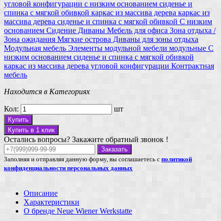
угловой конфигурации
с низким основанием
сиденье и
спинка с мягкой обивкой
каркас из массива дерева
каркас из
массива дерева
сиденье и спинка с мягкой обивкой
С низким
основанием
Сидение
Диваны
Мебель для офиса
Зона отдыха /
Зона ожидания
Мягкие острова
Диваны для зоны отдыха
Модульная мебель
Элементы модульной мебели
модульные
С
низким основанием
сиденье и спинка с мягкой обивкой
каркас из массива дерева
угловой конфигурации
Контрактная
мебель
Находится в Категориях
Кол:
шт
Купить
Купить в 1 клик
Остались вопросы? Закажите обратный звонок !
Заказать
Заполняя и отправляя данную форму, вы соглашаетесь с
политикой
конфиденциальности персональных данных
Описание
Характеристики
О бренде Neue Wiener Werkstatte