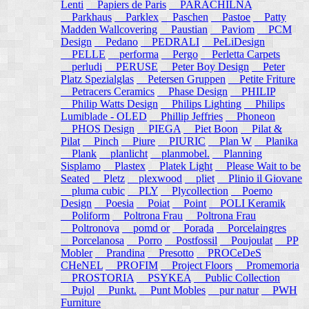
Lenti
Papiers de Paris
PARACHILNA
Parkhaus
Parklex
Paschen
Pastoe
Patty
Madden Wallcovering
Paustian
Paviom
PCM
Design
Pedano
PEDRALI
PeLiDesign
PELLE
performa
Pergo
Perletta Carpets
perludi
PERUSE
Peter Boy Design
Peter
Platz Spezialglas
Petersen Gruppen
Petite Friture
Petracers Ceramics
Phase Design
PHILIP
Philip Watts Design
Philips Lighting
Philips
Lumiblade - OLED
Phillip Jeffries
Phoneon
PHOS Design
PIEGA
Piet Boon
Pilat &
Pilat
Pinch
Piure
PIURIC
Plan W
Planika
Plank
planlicht
planmobel.
Planning
Sisplamo
Plastex
Platek Light
Please Wait to be
Seated
Pletz
plexwood
pliet
Plinio il Giovane
pluma cubic
PLY
Plycollection
Poemo
Design
Poesia
Poiat
Point
POLI Keramik
Poliform
Poltrona Frau
Poltrona Frau
Poltronova
pomd or
Porada
Porcelaingres
Porcelanosa
Porro
Postfossil
Poujoulat
PP
Mobler
Prandina
Presotto
PROCeDeS
CHeNEL
PROFIM
Project Floors
Promemoria
PROSTORIA
PSYKEA
Public Collection
Pujol
Punkt.
Punt Mobles
pur natur
PWH
Furniture