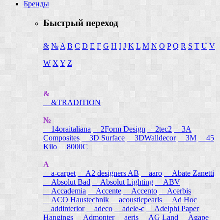
Бренды
Быстрый переход
&
№
A
B
C
D
E
F
G
H
I
J
K
L
M
N
O
P
Q
R
S
T
U
V
W
X
Y
Z
&
&TRADITION
№
14oraitaliana
2Form Design
2tec2
3A
Composites
3D Surface
3DWalldecor
3M
45
Kilo
8000C
A
a-carpet
A2 designers AB
aaro
Abate Zanetti
Absolut Bad
Absolut Lighting
ABV
Accademia
Accente
Accento
Acerbis
ACO Haustechnik
acousticpearls
Ad Hoc
addinterior
adeco
adele-c
Adelphi Paper
Hangings
Admonter
aeris
AG Land
Agape