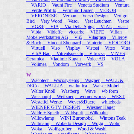
VARIO
Vauni Fire
Venetia Studium
Ventura
Verde Profilo
Vermund Larsen
VEROB
VERONESE
Verpan
Verso Design
Vertigo
Bird
Very Wood
Vesoi
Vest Leuchten
Vestre
VG&P
VIA
Via Della Spiga
VIAL
viasit
Vibia
Vibieffe
viccarbe
VIEFE
Vifian
Mobelwerkstatten AG
Vij5
Vilagrasa
Villeroy
& Boch
Vincent Sheppard
Vinterio
VIOCERO
Virtuell
Viso
Visplay
Vistosi
Viteo
Vitra
VitrA Bad
Vitrealspecchi
Vitrocsa
VIVES
Ceramica
Vladimir Kagan
Voice AB
VOLA
Volimea
Vondom
Vorwerk
VS
W
Wacotech - Wacosystems
Wagner
WALL &
DECo
WALLIA
wallunica
Walser Mobel
Walter Knoll
Wastberg
Wave
wb form
Weishaupl
Weitzner
werner works
WEST
Westeifel Werke
Wever&Ducre
whitebeds
WIENER GTV DESIGN
Wiesner-Hager
Wilde + Spieth
Wildspirit
Wilkhahn
Willowlamp
WINI Buromobel
Wintons Teak
Wittmann
Wobedo Design
Wogg
Wohr
Woka
Wolfsgruber
Wood & Washi