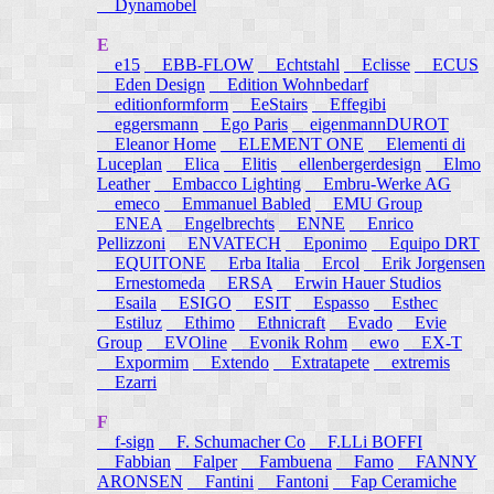
Dynamobel
E
e15
EBB-FLOW
Echtstahl
Eclisse
ECUS
Eden Design
Edition Wohnbedarf
editionformform
EeStairs
Effegibi
eggersmann
Ego Paris
eigenmannDUROT
Eleanor Home
ELEMENT ONE
Elementi di
Luceplan
Elica
Elitis
ellenbergerdesign
Elmo
Leather
Embacco Lighting
Embru-Werke AG
emeco
Emmanuel Babled
EMU Group
ENEA
Engelbrechts
ENNE
Enrico
Pellizzoni
ENVATECH
Eponimo
Equipo DRT
EQUITONE
Erba Italia
Ercol
Erik Jorgensen
Ernestomeda
ERSA
Erwin Hauer Studios
Esaila
ESIGO
ESIT
Espasso
Esthec
Estiluz
Ethimo
Ethnicraft
Evado
Evie
Group
EVOline
Evonik Rohm
ewo
EX-T
Expormim
Extendo
Extratapete
extremis
Ezarri
F
f-sign
F. Schumacher Co
F.LLi BOFFI
Fabbian
Falper
Fambuena
Famo
FANNY
ARONSEN
Fantini
Fantoni
Fap Ceramiche