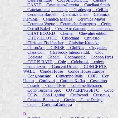
Case Furniture
CASSECROUTE
Cassina
CASTE
Castelhano-Ferreira
Catellani Smith
Cattelan Italia
cc-tapis
Ceadesign
Ceil-In
Ceramica Bardelli
Ceramica Cielo
Ceramica
Flaminia
Ceramica Magica
Ceramica Mayor
Ceramica Vogue
Ceramiche Supergres
Cerim
Cerruti Baleri
Cesar Arredamenti
chameledeon
CHAT-BOARD
Cherner
Chevalier edition
CHEVILLOTTE
Chiccham
Chivasso
Christian Fischbacher
Christine Kroncke
ChronArte
CINIER
CiniNils
Citygarten
ClassiCon
Claybrook Interiors Ltd.
Clou
Coalesse
Cobalti
Cocomosaic
Cocoon Fires
CODIS BATH
Cole
Colebrook
colect
complexma
Concept Urbain
CONCRETE
WALL
Conde House
Conde House Europe
Conglomerate
Contempo Italia
COR
Cor
Unum
Cordivari
Cordula Kafka
Cosentino
Cosmic
Cotto d-Este
cotto mediterraneo
Cotto Tuscania SpA
COVERINGSETC
Covo
COW
Cph Lighting
Craftwand
Crassevig
Creation Baumann
Crevin
Cube Design
Cubit
CuriousaCuriousa
D