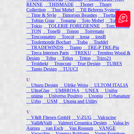
RENNE
THISMADE
Thonet
Thony
Collection
Thut Mobel
Till Behrens Systeme
Time & Style
Timorous Beasties
Tisettanta
Tobias Grau
Togama
Tojo Mobel
Token
Tokio
TOLERIE FOREZIENNE
Tom Rossau
TON
Tonelli
Tonon
Torremato
Toscoquattro
Toscot
tossa
tossB
Toulemonde Bochart
Traba
Traddel
TRADEWINDS
Tramo
TRE-P TRE-Piu
Treca Interiors Paris
TREKU
Trentino Wood &
Design
Tribu
Trilux
Triton
Trizo21
Troldtekt
Tronconi
True Design
TUBES
Tunto Design
TUUCI
U
Uhuru Design
Ulrike Weiss
ULTOM ITALIA
UltraGlas
UMBROSA
UNEX
Unifor
unima
Universo Positivo
Unopiu
Urbanature
Urbo
USM
Utopia and Utility
V
V&B Fliesen GmbH
V-ZUG
Valcucine
Valli&Valli
Valmori Ceramica Design
Valoa by
Aurora
van Esch
Van Rossum
VANGE
Varaschin
Varenna Poliform
Varier Furniture