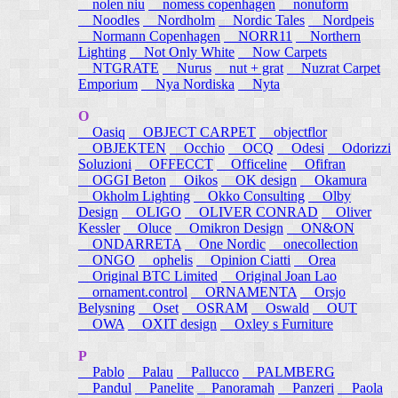
nolen niu
nomess copenhagen
nonuform
Noodles
Nordholm
Nordic Tales
Nordpeis
Normann Copenhagen
NORR11
Northern
Lighting
Not Only White
Now Carpets
NTGRATE
Nurus
nut + grat
Nuzrat Carpet
Emporium
Nya Nordiska
Nyta
O
Oasiq
OBJECT CARPET
objectflor
OBJEKTEN
Occhio
OCQ
Odesi
Odorizzi
Soluzioni
OFFECCT
Officeline
Ofifran
OGGI Beton
Oikos
OK design
Okamura
Okholm Lighting
Okko Consulting
Olby
Design
OLIGO
OLIVER CONRAD
Oliver
Kessler
Oluce
Omikron Design
ON&ON
ONDARRETA
One Nordic
onecollection
ONGO
ophelis
Opinion Ciatti
Orea
Original BTC Limited
Original Joan Lao
ornament.control
ORNAMENTA
Orsjo
Belysning
Oset
OSRAM
Oswald
OUT
OWA
OXIT design
Oxley s Furniture
P
Pablo
Palau
Pallucco
PALMBERG
Pandul
Panelite
Panoramah
Panzeri
Paola