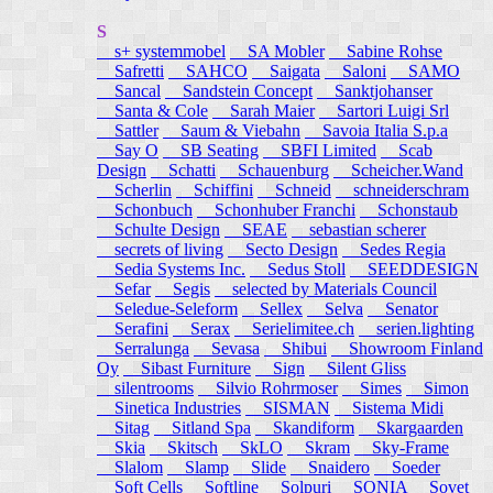
S
s+ systemmobel
SA Mobler
Sabine Rohse
Safretti
SAHCO
Saigata
Saloni
SAMO
Sancal
Sandstein Concept
Sanktjohanser
Santa & Cole
Sarah Maier
Sartori Luigi Srl
Sattler
Saum & Viebahn
Savoia Italia S.p.a
Say O
SB Seating
SBFI Limited
Scab
Design
Schatti
Schauenburg
Scheicher.Wand
Scherlin
Schiffini
Schneid
schneiderschram
Schonbuch
Schonhuber Franchi
Schonstaub
Schulte Design
SEAE
sebastian scherer
secrets of living
Secto Design
Sedes Regia
Sedia Systems Inc.
Sedus Stoll
SEEDDESIGN
Sefar
Segis
selected by Materials Council
Seledue-Seleform
Sellex
Selva
Senator
Serafini
Serax
Serielimitee.ch
serien.lighting
Serralunga
Sevasa
Shibui
Showroom Finland
Oy
Sibast Furniture
Sign
Silent Gliss
silentrooms
Silvio Rohrmoser
Simes
Simon
Sinetica Industries
SISMAN
Sistema Midi
Sitag
Sitland Spa
Skandiform
Skargaarden
Skia
Skitsch
SkLO
Skram
Sky-Frame
Slalom
Slamp
Slide
Snaidero
Soeder
Soft Cells
Softline
Solpuri
SONIA
Sovet