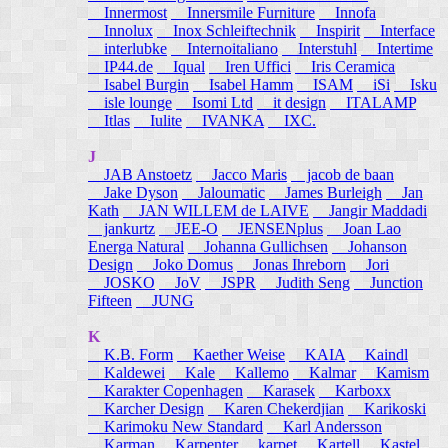
Innermost
Innersmile Furniture
Innofa
Innolux
Inox Schleiftechnik
Inspirit
Interface
interlubke
Internoitaliano
Interstuhl
Intertime
IP44.de
Iqual
Iren Uffici
Iris Ceramica
Isabel Burgin
Isabel Hamm
ISAM
iSi
Isku
isle lounge
Isomi Ltd
it design
ITALAMP
Itlas
Iulite
IVANKA
IXC.
J
JAB Anstoetz
Jacco Maris
jacob de baan
Jake Dyson
Jaloumatic
James Burleigh
Jan
Kath
JAN WILLEM de LAIVE
Jangir Maddadi
jankurtz
JEE-O
JENSENplus
Joan Lao
Energa Natural
Johanna Gullichsen
Johanson
Design
Joko Domus
Jonas Ihreborn
Jori
JOSKO
JoV
JSPR
Judith Seng
Junction
Fifteen
JUNG
K
K.B. Form
Kaether Weise
KAIA
Kaindl
Kaldewei
Kale
Kallemo
Kalmar
Kamism
Karakter Copenhagen
Karasek
Karboxx
Karcher Design
Karen Chekerdjian
Karikoski
Karimoku New Standard
Karl Andersson
Karman
Karpenter
karpet
Kartell
Kastel