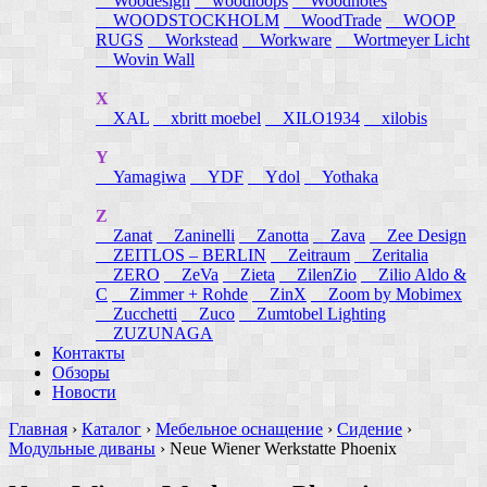
Woodesign
woodloops
Woodnotes
WOODSTOCKHOLM
WoodTrade
WOOP
RUGS
Workstead
Workware
Wortmeyer Licht
Wovin Wall
X
XAL
xbritt moebel
XILO1934
xilobis
Y
Yamagiwa
YDF
Ydol
Yothaka
Z
Zanat
Zaninelli
Zanotta
Zava
Zee Design
ZEITLOS – BERLIN
Zeitraum
Zeritalia
ZERO
ZeVa
Zieta
ZilenZio
Zilio Aldo &
C
Zimmer + Rohde
ZinX
Zoom by Mobimex
Zucchetti
Zuco
Zumtobel Lighting
ZUZUNAGA
Контакты
Обзоры
Новости
Главная
›
Каталог
›
Мебельное оснащение
›
Сидение
›
Модульные диваны
›
Neue Wiener Werkstatte Phoenix