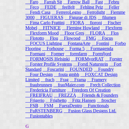
Faro
Farrah Sit
Farrow Ball
Fast
Febru
Feco
FEDE
feelfelt
Fehling Peiz
Feller
Fendi Casa
FerreroLegno
Ferrolight
Fiemme
3000
FIGUERAS
Figurae di JDS
filumen
Fima Carlo Frattini
FIORA
fioroni
Fischer
Mobel
FITNICE
Fleming Howland
Flexform
Flexform Mood
Floor Gres
FLORA
Flos
Flototto
Flou
Flowood
FMG
Focus
FOCUS Lighting
FontanaArte
Fontini
Forbo
Flooring
Forhouse
Forma 5
Formagenda
Formani
Former
formfarm
Formfjord
FORMOSIS Helsinki
FORMvorRAT
Forster
Forster Profile Systems
Forstl Naturstein
Fort
Standard
Foscarini
FOUNDED
Foundry
Four Design
fouta gmbh
FOXCAT Design
Limited
frach
Frag
Frama
Framery
fraubrunnen
frauMaier.com
Frech Collection
Fredericia Furniture
Freedom Of Creation
FREIFRAU
FREZZA
Friends & Founders
Frigerio
Frighetto
Fritz Hansen
froscher
FSB
FSM
FueraDentro
Functionals
FuRSTENBERG
Fusion Glass Designs Ltd.
Fusiontables
G