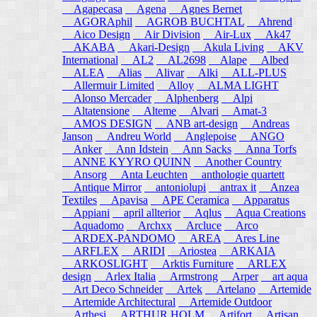
Agapecasa
Agena
Agnes Bernet
AGORAphil
AGROB BUCHTAL
Ahrend
Aico Design
Air Division
Air-Lux
Ak47
AKABA
Akari-Design
Akula Living
AKV
International
AL2
AL2698
Alape
Albed
ALEA
Alias
Alivar
Alki
ALL-PLUS
Allermuir Limited
Alloy
ALMA LIGHT
Alonso Mercader
Alphenberg
Alpi
Altatensione
Alteme
Alvari
Amat-3
AMOS DESIGN
ANB art-design
Andreas
Janson
Andreu World
Anglepoise
ANGO
Anker
Ann Idstein
Ann Sacks
Anna Torfs
ANNE KYYRO QUINN
Another Country
Ansorg
Anta Leuchten
anthologie quartett
Antique Mirror
antoniolupi
antrax it
Anzea
Textiles
Apavisa
APE Ceramica
Apparatus
Appiani
april allterior
Aqlus
Aqua Creations
Aquadomo
Archxx
Arcluce
Arco
ARDEX-PANDOMO
AREA
Ares Line
ARFLEX
ARIDI
Ariostea
ARKAIA
ARKOSLIGHT
Arktis Furniture
ARLEX
design
Arlex Italia
Armstrong
Arper
art aqua
Art Deco Schneider
Artek
Artelano
Artemide
Artemide Architectural
Artemide Outdoor
Arthesi
ARTHUR HOLM
Artifort
Artisan