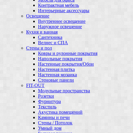
Контрактная мебель
Интерьерные аксессуары
Освещение
Внутреннее освещение
Наружное освещение
Кухня и ванная
Сантехника
Велнес и СПА
Стены и пол
Ковры и рулонные покрытия
Напольные покрытия
Настенные покрытия/Обои
Настенная плитка
Настенная мозаика
Стеновые панели
FIT-OUT
Модульные пространства
Розетки
Фурнитура
Текстиль
Акустика помещений
Камины и печи
Стены / Потолок
Умный дом