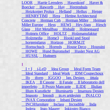
LOOR
Harrie Leenders
Hasenkopf
Haver &
Boecker
Haworth
Hay
Heerenhuis
Heizkorper Prolux
Helland
Hellux
Henge
HENRYTIMI
Hera
Hering Architectural
Concrete
Herman Cph
Herman Miller
Herman
Miller Europe
Hess
HEWI
Hey-Sign
Hirsch
Glass
Hirt Metallbau
Hisbalit
Holmegaard
Holmris Office
HOLTZ
Holzmanufaktur
Holzmedia
Home3
Hookl und Stool
horgenglarus
Horizon
HORM.IT
Hornschuch
Horreds
House Deco
Houssini
HOWE
Hund Buromobel
Husler Nest AG
HUSSL
Huttners
I
I + I
i-LeD
Idea Group
Ideal Form Team
Ideal Standard
Ideal Work
IDM Coupechoux
Ifo
iform
IGGOO
Ign. Design.
iittala
IKEA
Il Casone
Il Fanale
Il laboratorio dell
imperfetto
Il Pezzo Mancante
ILIDE
Illulian
Illum Kunstlicht
Illuminartis
Imamura Design
Imasoto
Imondi
in.es artdesign
INALCO
INAX Corporation
Inbani Design
INCHfurniture
Inclass
Incradible
Inda
Indera
Ingo Maurer
Inkiostro Bianco