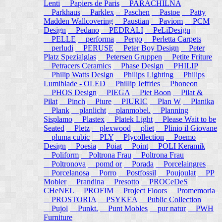
Lenti
Papiers de Paris
PARACHILNA
Parkhaus
Parklex
Paschen
Pastoe
Patty
Madden Wallcovering
Paustian
Paviom
PCM
Design
Pedano
PEDRALI
PeLiDesign
PELLE
performa
Pergo
Perletta Carpets
perludi
PERUSE
Peter Boy Design
Peter
Platz Spezialglas
Petersen Gruppen
Petite Friture
Petracers Ceramics
Phase Design
PHILIP
Philip Watts Design
Philips Lighting
Philips
Lumiblade - OLED
Phillip Jeffries
Phoneon
PHOS Design
PIEGA
Piet Boon
Pilat &
Pilat
Pinch
Piure
PIURIC
Plan W
Planika
Plank
planlicht
planmobel.
Planning
Sisplamo
Plastex
Platek Light
Please Wait to be
Seated
Pletz
plexwood
pliet
Plinio il Giovane
pluma cubic
PLY
Plycollection
Poemo
Design
Poesia
Poiat
Point
POLI Keramik
Poliform
Poltrona Frau
Poltrona Frau
Poltronova
pomd or
Porada
Porcelaingres
Porcelanosa
Porro
Postfossil
Poujoulat
PP
Mobler
Prandina
Presotto
PROCeDeS
CHeNEL
PROFIM
Project Floors
Promemoria
PROSTORIA
PSYKEA
Public Collection
Pujol
Punkt.
Punt Mobles
pur natur
PWH
Furniture