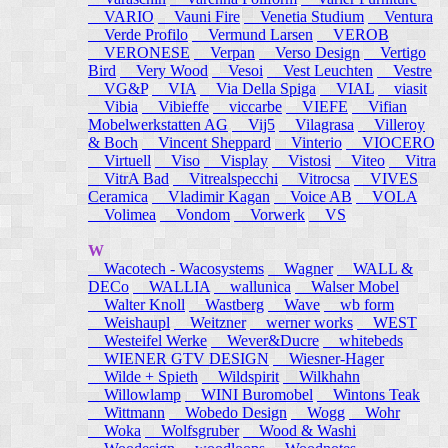
VARIO
Vauni Fire
Venetia Studium
Ventura
Verde Profilo
Vermund Larsen
VEROB
VERONESE
Verpan
Verso Design
Vertigo
Bird
Very Wood
Vesoi
Vest Leuchten
Vestre
VG&P
VIA
Via Della Spiga
VIAL
viasit
Vibia
Vibieffe
viccarbe
VIEFE
Vifian
Mobelwerkstatten AG
Vij5
Vilagrasa
Villeroy
& Boch
Vincent Sheppard
Vinterio
VIOCERO
Virtuell
Viso
Visplay
Vistosi
Viteo
Vitra
VitrA Bad
Vitrealspecchi
Vitrocsa
VIVES
Ceramica
Vladimir Kagan
Voice AB
VOLA
Volimea
Vondom
Vorwerk
VS
W
Wacotech - Wacosystems
Wagner
WALL &
DECo
WALLIA
wallunica
Walser Mobel
Walter Knoll
Wastberg
Wave
wb form
Weishaupl
Weitzner
werner works
WEST
Westeifel Werke
Wever&Ducre
whitebeds
WIENER GTV DESIGN
Wiesner-Hager
Wilde + Spieth
Wildspirit
Wilkhahn
Willowlamp
WINI Buromobel
Wintons Teak
Wittmann
Wobedo Design
Wogg
Wohr
Woka
Wolfsgruber
Wood & Washi