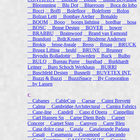
Bloomming
Blu Dot
Blueroom
Boca do lobo
Bocci
Boffi
Bolefloor
Boleform
Bolon
Bolzan Letti
Bombay Atelier
Bonaldo
BOOM
Booo
boops lighting
bordbar
bosa
BOSC
Bosse Design
BOVER
bower
BRABBU
Brainwood
Brand van Egmond
Brandoni
Brdr.Kruger
Brodrene Andersen
Brokis
brose-fogale
Bross
Bruag
BRUCK
Brugg Lifting
bruhl
BRUNE
Brunner
Bryndis Bolladottir
Bsweden
Buck
Bulbo
BULO
Bureau Puree
burgbad
Burkhardt
Leitner
Buro Schoch Werkhaus
BURRI
Buschfeld Design
Busnelli
BUVETEX INT.
Buzzi & Buzzi
BuzziSpace
By Corporation
by Lassen
C
Cabanes
CableCup
Caesar
Caimi Brevetti
Calma
Cambridge Architectural
Camira Fabrics
Cane-line
Capdell
Capo d Opera
Cappellini
Carl Hansen Sn
Carpe Diem Beds
Carpet
Concept
Carpet Sign
Carpyen
Carre Bleu
Casa dolce casa
Casala
Casalgrande Padana
Casali
Casamania
Casamood
Cascando