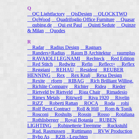
Q
QC Lightfactory
QisDesign
QLOCKTWO
QoWood
Quadrifoglio Office Furniture
Quasar
qubing.de
Qui est Paul
Quinti Sedute
Quinze
& Milan
Quodes
R
Radar
Radius Design
Ragnars
Randers+Radius
Raum B Architektur
raumplus
RAVAIOLI LEGNAMI
Rechteck
Red Edition
Red Stitch
Redwitz
Refin
Reflect+
Reflex
Reggiani
REHAU
Resident
REUBER
HENNING
Rex
Rex Kralj
Rexa Design
Rexite
rform
RIBAG
Rich Brilliant Willing.
Richlite Company
Richter
Ridea
Rieder
Rietveld by Rietveld
Riga Chair
Rimadesio
Rimex Metals
Ritzwell
Riva 1920
Rivelin
RiZZ
Roberti Rattan
ROCA
Roda
rohi
Rolf Benz Contract
Roll & Hill
Rom & Tonik
Rosconi
Roshults
Rossin
Rosso
Rotaliana
Rothlisberger
Royal Botania
RUBEN
LIGHTING
Rubinetterie Treemme
Ruckstuhl
Rud. Rasmussen
Ruttimann
RVW Production
Rybo As
RZB - Leuchten