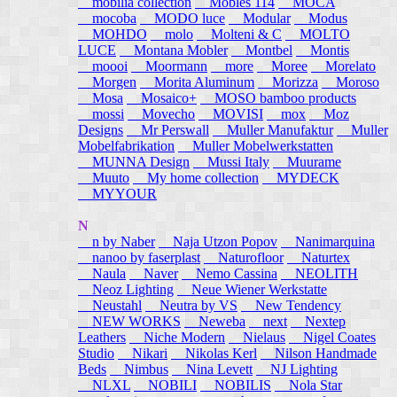
mobilia collection
Mobles 114
MOCA
mocoba
MODO luce
Modular
Modus
MOHDO
molo
Molteni & C
MOLTO
LUCE
Montana Mobler
Montbel
Montis
moooi
Moormann
more
Moree
Morelato
Morgen
Morita Aluminum
Morizza
Moroso
Mosa
Mosaico+
MOSO bamboo products
mossi
Movecho
MOVISI
mox
Moz
Designs
Mr Perswall
Muller Manufaktur
Muller
Mobelfabrikation
Muller Mobelwerkstatten
MUNNA Design
Mussi Italy
Muurame
Muuto
My home collection
MYDECK
MYYOUR
N
n by Naber
Naja Utzon Popov
Nanimarquina
nanoo by faserplast
Naturofloor
Naturtex
Naula
Naver
Nemo Cassina
NEOLITH
Neoz Lighting
Neue Wiener Werkstatte
Neustahl
Neutra by VS
New Tendency
NEW WORKS
Neweba
next
Nextep
Leathers
Niche Modern
Nielaus
Nigel Coates
Studio
Nikari
Nikolas Kerl
Nilson Handmade
Beds
Nimbus
Nina Levett
NJ Lighting
NLXL
NOBILI
NOBILIS
Nola Star