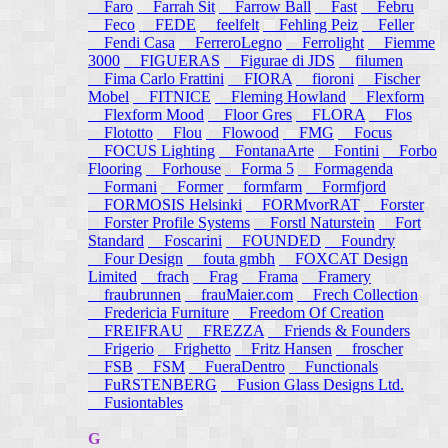
Faro
Farrah Sit
Farrow Ball
Fast
Febru
Feco
FEDE
feelfelt
Fehling Peiz
Feller
Fendi Casa
FerreroLegno
Ferrolight
Fiemme
3000
FIGUERAS
Figurae di JDS
filumen
Fima Carlo Frattini
FIORA
fioroni
Fischer
Mobel
FITNICE
Fleming Howland
Flexform
Flexform Mood
Floor Gres
FLORA
Flos
Flototto
Flou
Flowood
FMG
Focus
FOCUS Lighting
FontanaArte
Fontini
Forbo
Flooring
Forhouse
Forma 5
Formagenda
Formani
Former
formfarm
Formfjord
FORMOSIS Helsinki
FORMvorRAT
Forster
Forster Profile Systems
Forstl Naturstein
Fort
Standard
Foscarini
FOUNDED
Foundry
Four Design
fouta gmbh
FOXCAT Design
Limited
frach
Frag
Frama
Framery
fraubrunnen
frauMaier.com
Frech Collection
Fredericia Furniture
Freedom Of Creation
FREIFRAU
FREZZA
Friends & Founders
Frigerio
Frighetto
Fritz Hansen
froscher
FSB
FSM
FueraDentro
Functionals
FuRSTENBERG
Fusion Glass Designs Ltd.
Fusiontables
G