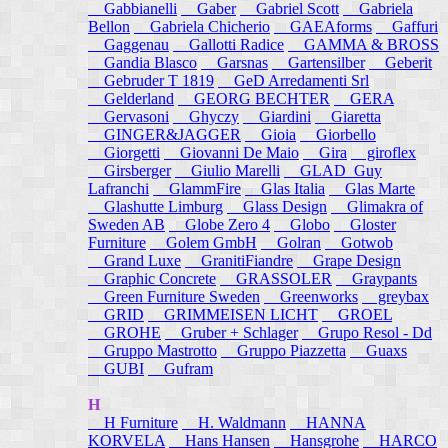
Gabbianelli
Gaber
Gabriel Scott
Gabriela
Bellon
Gabriela Chicherio
GAEAforms
Gaffuri
Gaggenau
Gallotti Radice
GAMMA & BROSS
Gandia Blasco
Garsnas
Gartensilber
Geberit
Gebruder T 1819
GeD Arredamenti Srl
Gelderland
GEORG BECHTER
GERA
Gervasoni
Ghyczy
Giardini
Giaretta
GINGER&JAGGER
Gioia
Giorbello
Giorgetti
Giovanni De Maio
Gira
giroflex
Girsberger
Giulio Marelli
GLAD_Guy
Lafranchi
GlammFire
Glas Italia
Glas Marte
Glashutte Limburg
Glass Design
Glimakra of
Sweden AB
Globe Zero 4
Globo
Gloster
Furniture
Golem GmbH
Golran
Gotwob
Grand Luxe
GranitiFiandre
Grape Design
Graphic Concrete
GRASSOLER
Graypants
Green Furniture Sweden
Greenworks
greybax
GRID
GRIMMEISEN LICHT
GROEL
GROHE
Gruber + Schlager
Grupo Resol - Dd
Gruppo Mastrotto
Gruppo Piazzetta
Guaxs
GUBI
Gufram
H
H Furniture
H. Waldmann
HANNA
KORVELA
Hans Hansen
Hansgrohe
HARCO