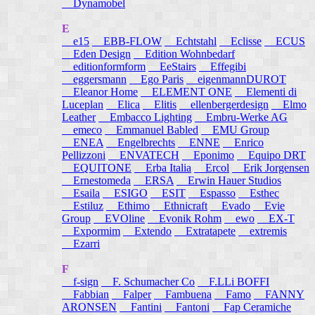
Dynamobel
E
e15
EBB-FLOW
Echtstahl
Eclisse
ECUS
Eden Design
Edition Wohnbedarf
editionformform
EeStairs
Effegibi
eggersmann
Ego Paris
eigenmannDUROT
Eleanor Home
ELEMENT ONE
Elementi di
Luceplan
Elica
Elitis
ellenbergerdesign
Elmo
Leather
Embacco Lighting
Embru-Werke AG
emeco
Emmanuel Babled
EMU Group
ENEA
Engelbrechts
ENNE
Enrico
Pellizzoni
ENVATECH
Eponimo
Equipo DRT
EQUITONE
Erba Italia
Ercol
Erik Jorgensen
Ernestomeda
ERSA
Erwin Hauer Studios
Esaila
ESIGO
ESIT
Espasso
Esthec
Estiluz
Ethimo
Ethnicraft
Evado
Evie
Group
EVOline
Evonik Rohm
ewo
EX-T
Expormim
Extendo
Extratapete
extremis
Ezarri
F
f-sign
F. Schumacher Co
F.LLi BOFFI
Fabbian
Falper
Fambuena
Famo
FANNY
ARONSEN
Fantini
Fantoni
Fap Ceramiche