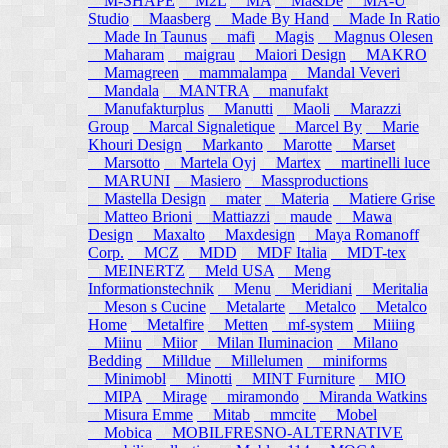
M-SHAPE
M2L
MA
Ma&De
MA-U
Studio
Maasberg
Made By Hand
Made In Ratio
Made In Taunus
mafi
Magis
Magnus Olesen
Maharam
maigrau
Maiori Design
MAKRO
Mamagreen
mammalampa
Mandal Veveri
Mandala
MANTRA
manufakt
Manufakturplus
Manutti
Maoli
Marazzi
Group
Marcal Signaletique
Marcel By
Marie
Khouri Design
Markanto
Marotte
Marset
Marsotto
Martela Oyj
Martex
martinelli luce
MARUNI
Masiero
Massproductions
Mastella Design
mater
Materia
Matiere Grise
Matteo Brioni
Mattiazzi
maude
Mawa
Design
Maxalto
Maxdesign
Maya Romanoff
Corp.
MCZ
MDD
MDF Italia
MDT-tex
MEINERTZ
Meld USA
Meng
Informationstechnik
Menu
Meridiani
Meritalia
Meson s Cucine
Metalarte
Metalco
Metalco
Home
Metalfire
Metten
mf-system
Miiing
Miinu
Miior
Milan Iluminacion
Milano
Bedding
Milldue
Millelumen
miniforms
Minimobl
Minotti
MINT Furniture
MIO
MIPA
Mirage
miramondo
Miranda Watkins
Misura Emme
Mitab
mmcite
Mobel
Mobica
MOBILFRESNO-ALTERNATIVE