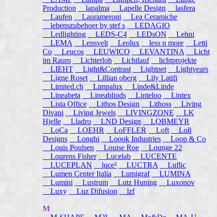
Production
lapalma
Lapelle Design
lasfera
Laufen
Laurameroni
Lea Ceramiche
lebenszubehoer by stef s
LEDAGIO
Ledlighting
LEDS-C4
LEDsON
Lehni
LEMA
Lensvelt
Leolux
less n more
Letti
Co
Leucos
LEUWICO
LEVANTINA
Licht
im Raum
Lichterloh
Lichtlauf
lichtprojekte
LIEHT
Light&Contrast
Lightnet
Lightyears
Ligne Roset
Lillian oberg
Lily Latifi
Limited.ch
Limpalux
Linde&Linde
Lineabeta
Lineablinds
Linteloo
Lintex
Lista Office
Lithos Design
Lithoss
Living
Divani
Living Jewels
LIVINGZONE
LK
Hjelle
Lladro
LND Design
LOBMEYR
LoCa
LOEHR
LoFFLER
Loft
Loll
Designs
Longhi
Loook Industries
Loop & Co
Louis Poulsen
Louise Roe
Lounge 22
Lourens Fisher
Lucelab
LUCENTE
LUCEPLAN
luce²
LUCTRA
Luflic
Lumen Center Italia
Lumigraf
LUMINA
Lumini
Lustrum
Lutz Huning
Luxonov
Luxy
Luz Difusion
lzf
M