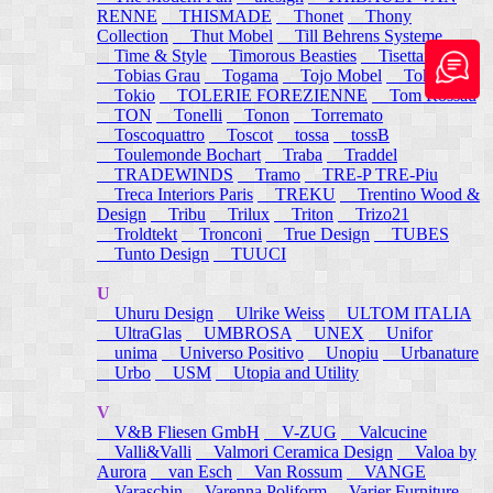
RENNE
THISMADE
Thonet
Thony
Collection
Thut Mobel
Till Behrens Systeme
Time & Style
Timorous Beasties
Tisettanta
Tobias Grau
Togama
Tojo Mobel
Token
Tokio
TOLERIE FOREZIENNE
Tom Rossau
TON
Tonelli
Tonon
Torremato
Toscoquattro
Toscot
tossa
tossB
Toulemonde Bochart
Traba
Traddel
TRADEWINDS
Tramo
TRE-P TRE-Piu
Treca Interiors Paris
TREKU
Trentino Wood &
Design
Tribu
Trilux
Triton
Trizo21
Troldtekt
Tronconi
True Design
TUBES
Tunto Design
TUUCI
U
Uhuru Design
Ulrike Weiss
ULTOM ITALIA
UltraGlas
UMBROSA
UNEX
Unifor
unima
Universo Positivo
Unopiu
Urbanature
Urbo
USM
Utopia and Utility
V
V&B Fliesen GmbH
V-ZUG
Valcucine
Valli&Valli
Valmori Ceramica Design
Valoa by
Aurora
van Esch
Van Rossum
VANGE
Varaschin
Varenna Poliform
Varier Furniture