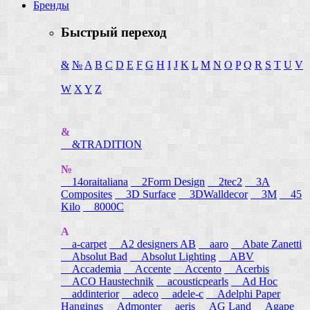
Бренды
Быстрый переход
&
№
A
B
C
D
E
F
G
H
I
J
K
L
M
N
O
P
Q
R
S
T
U
V
W
X
Y
Z
&
&TRADITION
№
14oraitaliana
2Form Design
2tec2
3A
Composites
3D Surface
3DWalldecor
3M
45
Kilo
8000C
A
a-carpet
A2 designers AB
aaro
Abate Zanetti
Absolut Bad
Absolut Lighting
ABV
Accademia
Accente
Accento
Acerbis
ACO Haustechnik
acousticpearls
Ad Hoc
addinterior
adeco
adele-c
Adelphi Paper
Hangings
Admonter
aeris
AG Land
Agape