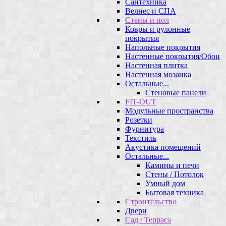
Сантехника
Велнес и СПА
Стены и пол
Ковры и рулонные
покрытия
Напольные покрытия
Настенные покрытия/Обои
Настенная плитка
Настенная мозаика
Остальные...
Стеновые панели
FIT-OUT
Модульные пространства
Розетки
Фурнитура
Текстиль
Акустика помещений
Остальные...
Камины и печи
Стены / Потолок
Умный дом
Бытовая техника
Строительство
Двери
Сад / Терраса