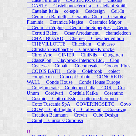
Case Furniture
CASSECROUTE
Cassina
CASTE
Castelhano-Ferreira
Catellani Smith
Cattelan Italia
cc-tapis
Ceadesign
Ceil-In
Ceramica Bardelli
Ceramica Cielo
Ceramica
Flaminia
Ceramica Magica
Ceramica Mayor
Ceramica Vogue
Ceramiche Supergres
Cerim
Cerruti Baleri
Cesar Arredamenti
chameledeon
CHAT-BOARD
Cherner
Chevalier edition
CHEVILLOTTE
Chiccham
Chivasso
Christian Fischbacher
Christine Kroncke
ChronArte
CINIER
CiniNils
Citygarten
ClassiCon
Claybrook Interiors Ltd.
Clou
Coalesse
Cobalti
Cocomosaic
Cocoon Fires
CODIS BATH
Cole
Colebrook
colect
complexma
Concept Urbain
CONCRETE
WALL
Conde House
Conde House Europe
Conglomerate
Contempo Italia
COR
Cor
Unum
Cordivari
Cordula Kafka
Cosentino
Cosmic
Cotto d-Este
cotto mediterraneo
Cotto Tuscania SpA
COVERINGSETC
Covo
COW
Cph Lighting
Craftwand
Crassevig
Creation Baumann
Crevin
Cube Design
Cubit
CuriousaCuriousa
D