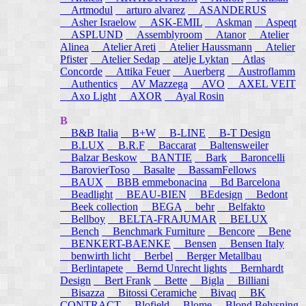
Artmodul
arturo alvarez
ASANDERUS
Asher Israelow
ASK-EMIL
Askman
Aspeqt
ASPLUND
Assemblyroom
Atanor
Atelier
Alinea
Atelier Areti
Atelier Haussmann
Atelier
Pfister
Atelier Sedap
atelje Lyktan
Atlas
Concorde
Attika Feuer
Auerberg
Austroflamm
Authentics
AV Mazzega
AVO
AXEL VEIT
Axo Light
AXOR
Ayal Rosin
B
B&B Italia
B+W
B-LINE
B-T Design
B.LUX
B.R.F
Baccarat
Baltensweiler
Balzar Beskow
BANTIE
Bark
Baroncelli
BarovierToso
Basalte
BassamFellows
BAUX
BBB emmebonacina
Bd Barcelona
Beadlight
BEAU-BIEN
BEdesign
Bedont
Beek collection
BEGA
behr
Belfakto
Bellboy
BELTA-FRAJUMAR
BELUX
Bench
Benchmark Furniture
Bencore
Bene
BENKERT-BAENKE
Bensen
Bensen Italy
benwirth licht
Berbel
Berger Metallbau
Berlintapete
Bernd Unrecht lights
Bernhardt
Design
Bert Frank
Bette
Bigla
Billiani
Bisazza
Bitossi Ceramiche
Bivaq
BK
CONTRACT
Blofield
Blome
Blond Belysning