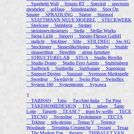
Spaghetti Wall
Spazio RT
Spectral
spectrum
meubelen
spHaus
Spindegarden
Spot On
Square
SPRADLING
Staron
Starpool
STATTMANN NEUE MOEBEL
STECKWERK
Steelcase
Steinberg
Steiner
steininger.designers
Stella
Stellar Works
Steng Licht
Stepevi
Steuler Fliesen GmbH
stglicht
Stickbee
Stilo
STILTREU
Sto AG
Stockinger
StoneslikeStones
Stouby
Strahle
strasserthun
Streetlife
string furniture
STRUCTURELAB
STUA
Studio Brovhn
Studio Domo
Studio Eero Aarnio
Stuhrenberg
Sudbrock
Sunbrella
SunSquare
Supergrau
Support Design
Suzusan
Svensson Markspelle
Swedese
Swedstyle
Swiss Plus
Swissflex
System 180
Systemtronic
Sywawa
T
TABISSO
Tabu
Tacchini Italia
Tai Ping
TAKEHOMEDESIGN
TAL
talsee
Tante
Lotte
Targetti
TEAM 7
team by wellis
TECE
TECNO
Tecnoline
Tecnolumen
TECTA
Tekhne
tela-design
Temas V
Terence
Woodgate
Terratinta Ceramiche
Terzani
Texaa
The Modern Fan
thesign
THIBAULT VAN