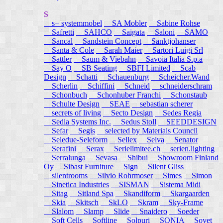
S
s+ systemmobel
SA Mobler
Sabine Rohse
Safretti
SAHCO
Saigata
Saloni
SAMO
Sancal
Sandstein Concept
Sanktjohanser
Santa & Cole
Sarah Maier
Sartori Luigi Srl
Sattler
Saum & Viebahn
Savoia Italia S.p.a
Say O
SB Seating
SBFI Limited
Scab
Design
Schatti
Schauenburg
Scheicher.Wand
Scherlin
Schiffini
Schneid
schneiderschram
Schonbuch
Schonhuber Franchi
Schonstaub
Schulte Design
SEAE
sebastian scherer
secrets of living
Secto Design
Sedes Regia
Sedia Systems Inc.
Sedus Stoll
SEEDDESIGN
Sefar
Segis
selected by Materials Council
Seledue-Seleform
Sellex
Selva
Senator
Serafini
Serax
Serielimitee.ch
serien.lighting
Serralunga
Sevasa
Shibui
Showroom Finland
Oy
Sibast Furniture
Sign
Silent Gliss
silentrooms
Silvio Rohrmoser
Simes
Simon
Sinetica Industries
SISMAN
Sistema Midi
Sitag
Sitland Spa
Skandiform
Skargaarden
Skia
Skitsch
SkLO
Skram
Sky-Frame
Slalom
Slamp
Slide
Snaidero
Soeder
Soft Cells
Softline
Solpuri
SONIA
Sovet