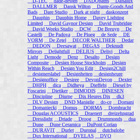
D-TEC
dade-design
DADObaths
Daisalux
DALLMER
Dansk Wilton
Dante-Goods And
Bads
Dare Studio
Dark at night
daskonzept
Dauphin
Dauphin Home
Davey Lighting
Limited
David Gaynor Design
David Trubridge
David Weeks Studio
DCW
De Breuyn
De
Castelli
De Padova
De Ploeg
de Sede
DE
VORM
De Zetel
DECOR WALTHER
Dedar
DEDON
Deesawat
DEGAS
Deknudt
Mirrors
Delightfull
DELIUS
Delivi
Delta
Light
Demode
Denz
Desalto
Design
Composite
Design House Stockholm
Design
Within Reach
Design You Edit
Design2Chill
designerslabel
Designheiten
designheure
Designoffice
Desiree
DevonDevon
Dexter
DHPH
dica
Didheya
Dieffebi
Diesel by
Foscarini
Dietiker
DIMODIS
DINESEN
Discipline
Diurne
Dix Heures Dix
dk3
DLV Design
DND Maniglie
do-ce
Domani
Domaniecki
Domus
DORMA
Dornbracht
Douglas ACOUSTICS
Draenert
dreizehngrad
Dresslight
Driade
Droog
Drummonds
dua
Dune
Dune Ceramica
DuPont Corian
DURAVIT
Durlet
Duropal
dutchglobe
Dux International
DVELAS
DVO