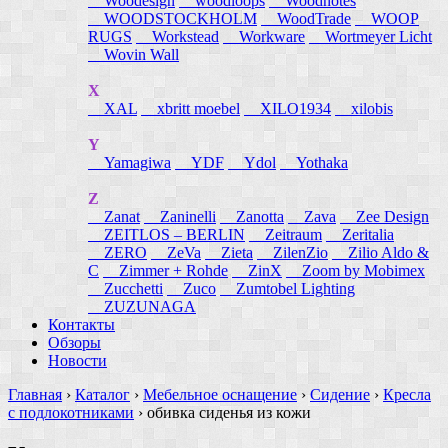
Woodesign
woodloops
Woodnotes
WOODSTOCKHOLM
WoodTrade
WOOP
RUGS
Workstead
Workware
Wortmeyer Licht
Wovin Wall
X
XAL
xbritt moebel
XILO1934
xilobis
Y
Yamagiwa
YDF
Ydol
Yothaka
Z
Zanat
Zaninelli
Zanotta
Zava
Zee Design
ZEITLOS – BERLIN
Zeitraum
Zeritalia
ZERO
ZeVa
Zieta
ZilenZio
Zilio Aldo &
C
Zimmer + Rohde
ZinX
Zoom by Mobimex
Zucchetti
Zuco
Zumtobel Lighting
ZUZUNAGA
Контакты
Обзоры
Новости
Главная
›
Каталог
›
Мебельное оснащение
›
Сидение
›
Кресла
с подлокотниками
›
обивка сиденья из кожи