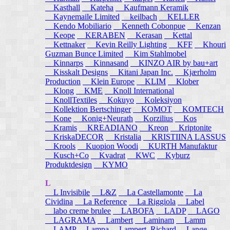
Kasthall
Kateha
Kaufmann Keramik
Kaynemaile Limited
keilbach
KELLER
Kendo Mobiliario
Kenneth Cobonpue
Kenzan
Keope
KERABEN
Kerasan
Kettal
Kettnaker
Kevin Reilly Lighting
KFF
Khouri
Guzman Bunce Limited
Kim Stahlmobel
Kinnarps
Kinnasand
KINZO AIR by bau+art
Kisskalt Designs
Kitani Japan Inc.
Kjærholm
Production
Klein Europe
KLIM
Klober
Klong
KME
Knoll International
KnollTextiles
Kokuyo
Koleksiyon
Kollektion Bertschinger
KOMOT
KOMTECH
Kone
Konig+Neurath
Korzilius
Kos
Kramis
KREADIANO
Kreon
Kriptonite
KriskaDECOR
Kristalia
KRISTIINA LASSUS
Krools
Kuopion Woodi
KURTH Manufaktur
Kusch+Co
Kvadrat
KWC
Kyburz
Produktdesign
KYMO
L
L Invisibile
L&Z
La Castellamonte
La
Cividina
La Reference
La Riggiola
Label
labo creme brulee
LABOFA
LADP
LAGO
LAGRAMA
Lambert
Laminam
Lamm
LAMP
Lampa
Lampert, Richard
Lange