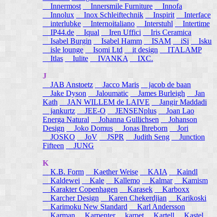
Innermost
Innersmile Furniture
Innofa
Innolux
Inox Schleiftechnik
Inspirit
Interface
interlubke
Internoitaliano
Interstuhl
Intertime
IP44.de
Iqual
Iren Uffici
Iris Ceramica
Isabel Burgin
Isabel Hamm
ISAM
iSi
Isku
isle lounge
Isomi Ltd
it design
ITALAMP
Itlas
Iulite
IVANKA
IXC.
J
JAB Anstoetz
Jacco Maris
jacob de baan
Jake Dyson
Jaloumatic
James Burleigh
Jan
Kath
JAN WILLEM de LAIVE
Jangir Maddadi
jankurtz
JEE-O
JENSENplus
Joan Lao
Energa Natural
Johanna Gullichsen
Johanson
Design
Joko Domus
Jonas Ihreborn
Jori
JOSKO
JoV
JSPR
Judith Seng
Junction
Fifteen
JUNG
K
K.B. Form
Kaether Weise
KAIA
Kaindl
Kaldewei
Kale
Kallemo
Kalmar
Kamism
Karakter Copenhagen
Karasek
Karboxx
Karcher Design
Karen Chekerdjian
Karikoski
Karimoku New Standard
Karl Andersson
Karman
Karpenter
karpet
Kartell
Kastel