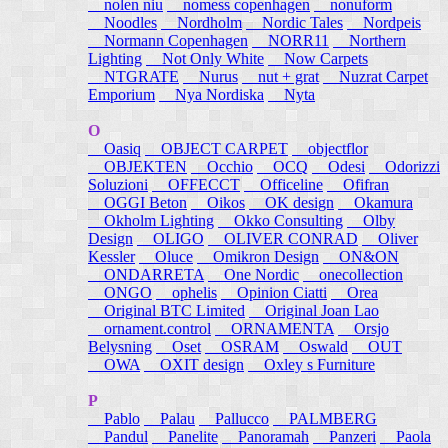
nolen niu
nomess copenhagen
nonuform
Noodles
Nordholm
Nordic Tales
Nordpeis
Normann Copenhagen
NORR11
Northern
Lighting
Not Only White
Now Carpets
NTGRATE
Nurus
nut + grat
Nuzrat Carpet
Emporium
Nya Nordiska
Nyta
O
Oasiq
OBJECT CARPET
objectflor
OBJEKTEN
Occhio
OCQ
Odesi
Odorizzi
Soluzioni
OFFECCT
Officeline
Ofifran
OGGI Beton
Oikos
OK design
Okamura
Okholm Lighting
Okko Consulting
Olby
Design
OLIGO
OLIVER CONRAD
Oliver
Kessler
Oluce
Omikron Design
ON&ON
ONDARRETA
One Nordic
onecollection
ONGO
ophelis
Opinion Ciatti
Orea
Original BTC Limited
Original Joan Lao
ornament.control
ORNAMENTA
Orsjo
Belysning
Oset
OSRAM
Oswald
OUT
OWA
OXIT design
Oxley s Furniture
P
Pablo
Palau
Pallucco
PALMBERG
Pandul
Panelite
Panoramah
Panzeri
Paola