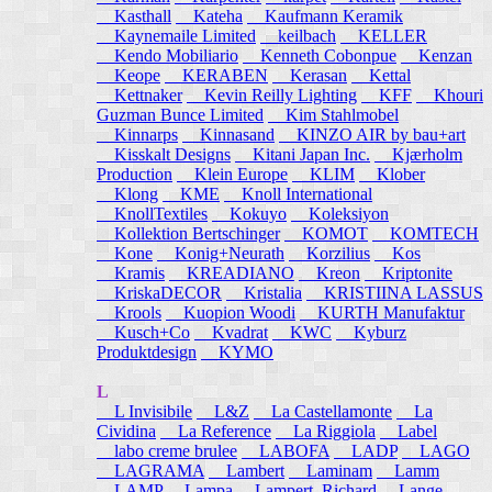
Kasthall
Kateha
Kaufmann Keramik
Kaynemaile Limited
keilbach
KELLER
Kendo Mobiliario
Kenneth Cobonpue
Kenzan
Keope
KERABEN
Kerasan
Kettal
Kettnaker
Kevin Reilly Lighting
KFF
Khouri
Guzman Bunce Limited
Kim Stahlmobel
Kinnarps
Kinnasand
KINZO AIR by bau+art
Kisskalt Designs
Kitani Japan Inc.
Kjærholm
Production
Klein Europe
KLIM
Klober
Klong
KME
Knoll International
KnollTextiles
Kokuyo
Koleksiyon
Kollektion Bertschinger
KOMOT
KOMTECH
Kone
Konig+Neurath
Korzilius
Kos
Kramis
KREADIANO
Kreon
Kriptonite
KriskaDECOR
Kristalia
KRISTIINA LASSUS
Krools
Kuopion Woodi
KURTH Manufaktur
Kusch+Co
Kvadrat
KWC
Kyburz
Produktdesign
KYMO
L
L Invisibile
L&Z
La Castellamonte
La
Cividina
La Reference
La Riggiola
Label
labo creme brulee
LABOFA
LADP
LAGO
LAGRAMA
Lambert
Laminam
Lamm
LAMP
Lampa
Lampert, Richard
Lange