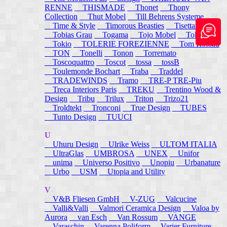
RENNE
THISMADE
Thonet
Thony
Collection
Thut Mobel
Till Behrens Systeme
Time & Style
Timorous Beasties
Tisettanta
Tobias Grau
Togama
Tojo Mobel
Token
Tokio
TOLERIE FOREZIENNE
Tom Rossau
TON
Tonelli
Tonon
Torremato
Toscoquattro
Toscot
tossa
tossB
Toulemonde Bochart
Traba
Traddel
TRADEWINDS
Tramo
TRE-P TRE-Piu
Treca Interiors Paris
TREKU
Trentino Wood &
Design
Tribu
Trilux
Triton
Trizo21
Troldtekt
Tronconi
True Design
TUBES
Tunto Design
TUUCI
U
Uhuru Design
Ulrike Weiss
ULTOM ITALIA
UltraGlas
UMBROSA
UNEX
Unifor
unima
Universo Positivo
Unopiu
Urbanature
Urbo
USM
Utopia and Utility
V
V&B Fliesen GmbH
V-ZUG
Valcucine
Valli&Valli
Valmori Ceramica Design
Valoa by
Aurora
van Esch
Van Rossum
VANGE
Varaschin
Varenna Poliform
Varier Furniture