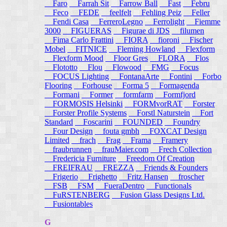
Faro
Farrah Sit
Farrow Ball
Fast
Febru
Feco
FEDE
feelfelt
Fehling Peiz
Feller
Fendi Casa
FerreroLegno
Ferrolight
Fiemme
3000
FIGUERAS
Figurae di JDS
filumen
Fima Carlo Frattini
FIORA
fioroni
Fischer
Mobel
FITNICE
Fleming Howland
Flexform
Flexform Mood
Floor Gres
FLORA
Flos
Flototto
Flou
Flowood
FMG
Focus
FOCUS Lighting
FontanaArte
Fontini
Forbo
Flooring
Forhouse
Forma 5
Formagenda
Formani
Former
formfarm
Formfjord
FORMOSIS Helsinki
FORMvorRAT
Forster
Forster Profile Systems
Forstl Naturstein
Fort
Standard
Foscarini
FOUNDED
Foundry
Four Design
fouta gmbh
FOXCAT Design
Limited
frach
Frag
Frama
Framery
fraubrunnen
frauMaier.com
Frech Collection
Fredericia Furniture
Freedom Of Creation
FREIFRAU
FREZZA
Friends & Founders
Frigerio
Frighetto
Fritz Hansen
froscher
FSB
FSM
FueraDentro
Functionals
FuRSTENBERG
Fusion Glass Designs Ltd.
Fusiontables
G