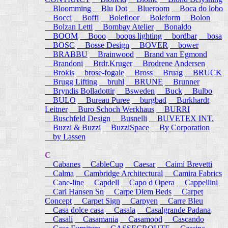
Bloomming
Blu Dot
Blueroom
Boca do lobo
Bocci
Boffi
Bolefloor
Boleform
Bolon
Bolzan Letti
Bombay Atelier
Bonaldo
BOOM
Booo
boops lighting
bordbar
bosa
BOSC
Bosse Design
BOVER
bower
BRABBU
Brainwood
Brand van Egmond
Brandoni
Brdr.Kruger
Brodrene Andersen
Brokis
brose-fogale
Bross
Bruag
BRUCK
Brugg Lifting
bruhl
BRUNE
Brunner
Bryndis Bolladottir
Bsweden
Buck
Bulbo
BULO
Bureau Puree
burgbad
Burkhardt
Leitner
Buro Schoch Werkhaus
BURRI
Buschfeld Design
Busnelli
BUVETEX INT.
Buzzi & Buzzi
BuzziSpace
By Corporation
by Lassen
C
Cabanes
CableCup
Caesar
Caimi Brevetti
Calma
Cambridge Architectural
Camira Fabrics
Cane-line
Capdell
Capo d Opera
Cappellini
Carl Hansen Sn
Carpe Diem Beds
Carpet
Concept
Carpet Sign
Carpyen
Carre Bleu
Casa dolce casa
Casala
Casalgrande Padana
Casali
Casamania
Casamood
Cascando