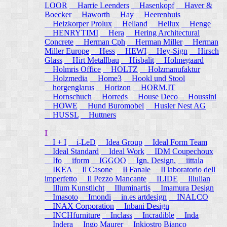
LOOR
Harrie Leenders
Hasenkopf
Haver &
Boecker
Haworth
Hay
Heerenhuis
Heizkorper Prolux
Helland
Hellux
Henge
HENRYTIMI
Hera
Hering Architectural
Concrete
Herman Cph
Herman Miller
Herman
Miller Europe
Hess
HEWI
Hey-Sign
Hirsch
Glass
Hirt Metallbau
Hisbalit
Holmegaard
Holmris Office
HOLTZ
Holzmanufaktur
Holzmedia
Home3
Hookl und Stool
horgenglarus
Horizon
HORM.IT
Hornschuch
Horreds
House Deco
Houssini
HOWE
Hund Buromobel
Husler Nest AG
HUSSL
Huttners
I
I + I
i-LeD
Idea Group
Ideal Form Team
Ideal Standard
Ideal Work
IDM Coupechoux
Ifo
iform
IGGOO
Ign. Design.
iittala
IKEA
Il Casone
Il Fanale
Il laboratorio dell
imperfetto
Il Pezzo Mancante
ILIDE
Illulian
Illum Kunstlicht
Illuminartis
Imamura Design
Imasoto
Imondi
in.es artdesign
INALCO
INAX Corporation
Inbani Design
INCHfurniture
Inclass
Incradible
Inda
Indera
Ingo Maurer
Inkiostro Bianco