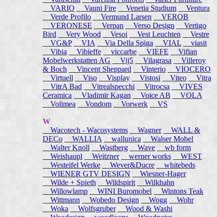
VARIO
Vauni Fire
Venetia Studium
Ventura
Verde Profilo
Vermund Larsen
VEROB
VERONESE
Verpan
Verso Design
Vertigo
Bird
Very Wood
Vesoi
Vest Leuchten
Vestre
VG&P
VIA
Via Della Spiga
VIAL
viasit
Vibia
Vibieffe
viccarbe
VIEFE
Vifian
Mobelwerkstatten AG
Vij5
Vilagrasa
Villeroy
& Boch
Vincent Sheppard
Vinterio
VIOCERO
Virtuell
Viso
Visplay
Vistosi
Viteo
Vitra
VitrA Bad
Vitrealspecchi
Vitrocsa
VIVES
Ceramica
Vladimir Kagan
Voice AB
VOLA
Volimea
Vondom
Vorwerk
VS
W
Wacotech - Wacosystems
Wagner
WALL &
DECo
WALLIA
wallunica
Walser Mobel
Walter Knoll
Wastberg
Wave
wb form
Weishaupl
Weitzner
werner works
WEST
Westeifel Werke
Wever&Ducre
whitebeds
WIENER GTV DESIGN
Wiesner-Hager
Wilde + Spieth
Wildspirit
Wilkhahn
Willowlamp
WINI Buromobel
Wintons Teak
Wittmann
Wobedo Design
Wogg
Wohr
Woka
Wolfsgruber
Wood & Washi