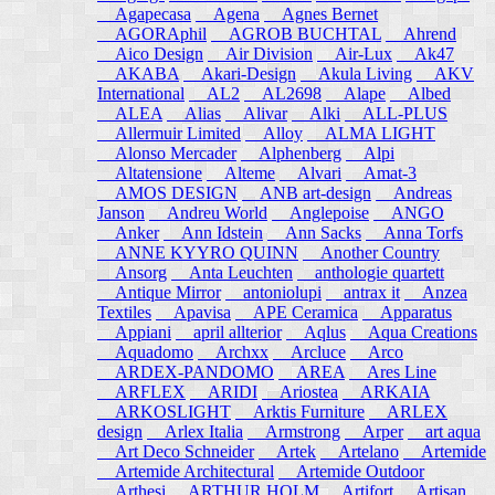
Agapecasa
Agena
Agnes Bernet
AGORAphil
AGROB BUCHTAL
Ahrend
Aico Design
Air Division
Air-Lux
Ak47
AKABA
Akari-Design
Akula Living
AKV
International
AL2
AL2698
Alape
Albed
ALEA
Alias
Alivar
Alki
ALL-PLUS
Allermuir Limited
Alloy
ALMA LIGHT
Alonso Mercader
Alphenberg
Alpi
Altatensione
Alteme
Alvari
Amat-3
AMOS DESIGN
ANB art-design
Andreas
Janson
Andreu World
Anglepoise
ANGO
Anker
Ann Idstein
Ann Sacks
Anna Torfs
ANNE KYYRO QUINN
Another Country
Ansorg
Anta Leuchten
anthologie quartett
Antique Mirror
antoniolupi
antrax it
Anzea
Textiles
Apavisa
APE Ceramica
Apparatus
Appiani
april allterior
Aqlus
Aqua Creations
Aquadomo
Archxx
Arcluce
Arco
ARDEX-PANDOMO
AREA
Ares Line
ARFLEX
ARIDI
Ariostea
ARKAIA
ARKOSLIGHT
Arktis Furniture
ARLEX
design
Arlex Italia
Armstrong
Arper
art aqua
Art Deco Schneider
Artek
Artelano
Artemide
Artemide Architectural
Artemide Outdoor
Arthesi
ARTHUR HOLM
Artifort
Artisan