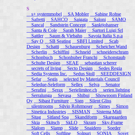
S
s+ systemmobel
SA Mobler
Sabine Rohse
Safretti
SAHCO
Saigata
Saloni
SAMO
Sancal
Sandstein Concept
Sanktjohanser
Santa & Cole
Sarah Maier
Sartori Luigi Srl
Sattler
Saum & Viebahn
Savoia Italia S.p.a
Say O
SB Seating
SBFI Limited
Scab
Design
Schatti
Schauenburg
Scheicher.Wand
Scherlin
Schiffini
Schneid
schneiderschram
Schonbuch
Schonhuber Franchi
Schonstaub
Schulte Design
SEAE
sebastian scherer
secrets of living
Secto Design
Sedes Regia
Sedia Systems Inc.
Sedus Stoll
SEEDDESIGN
Sefar
Segis
selected by Materials Council
Seledue-Seleform
Sellex
Selva
Senator
Serafini
Serax
Serielimitee.ch
serien.lighting
Serralunga
Sevasa
Shibui
Showroom Finland
Oy
Sibast Furniture
Sign
Silent Gliss
silentrooms
Silvio Rohrmoser
Simes
Simon
Sinetica Industries
SISMAN
Sistema Midi
Sitag
Sitland Spa
Skandiform
Skargaarden
Skia
Skitsch
SkLO
Skram
Sky-Frame
Slalom
Slamp
Slide
Snaidero
Soeder
Soft Cells
Softline
Solpuri
SONIA
Sovet