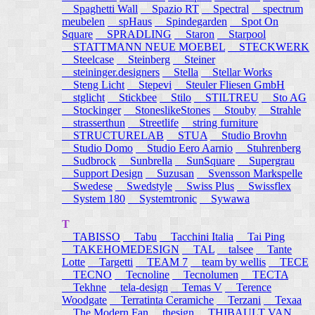
Spaghetti Wall
Spazio RT
Spectral
spectrum
meubelen
spHaus
Spindegarden
Spot On
Square
SPRADLING
Staron
Starpool
STATTMANN NEUE MOEBEL
STECKWERK
Steelcase
Steinberg
Steiner
steininger.designers
Stella
Stellar Works
Steng Licht
Stepevi
Steuler Fliesen GmbH
stglicht
Stickbee
Stilo
STILTREU
Sto AG
Stockinger
StoneslikeStones
Stouby
Strahle
strasserthun
Streetlife
string furniture
STRUCTURELAB
STUA
Studio Brovhn
Studio Domo
Studio Eero Aarnio
Stuhrenberg
Sudbrock
Sunbrella
SunSquare
Supergrau
Support Design
Suzusan
Svensson Markspelle
Swedese
Swedstyle
Swiss Plus
Swissflex
System 180
Systemtronic
Sywawa
T
TABISSO
Tabu
Tacchini Italia
Tai Ping
TAKEHOMEDESIGN
TAL
talsee
Tante
Lotte
Targetti
TEAM 7
team by wellis
TECE
TECNO
Tecnoline
Tecnolumen
TECTA
Tekhne
tela-design
Temas V
Terence
Woodgate
Terratinta Ceramiche
Terzani
Texaa
The Modern Fan
thesign
THIBAULT VAN