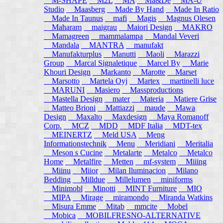
M-SHAPE
M2L
MA
Ma&De
MA-U
Studio
Maasberg
Made By Hand
Made In Ratio
Made In Taunus
mafi
Magis
Magnus Olesen
Maharam
maigrau
Maiori Design
MAKRO
Mamagreen
mammalampa
Mandal Veveri
Mandala
MANTRA
manufakt
Manufakturplus
Manutti
Maoli
Marazzi
Group
Marcal Signaletique
Marcel By
Marie
Khouri Design
Markanto
Marotte
Marset
Marsotto
Martela Oyj
Martex
martinelli luce
MARUNI
Masiero
Massproductions
Mastella Design
mater
Materia
Matiere Grise
Matteo Brioni
Mattiazzi
maude
Mawa
Design
Maxalto
Maxdesign
Maya Romanoff
Corp.
MCZ
MDD
MDF Italia
MDT-tex
MEINERTZ
Meld USA
Meng
Informationstechnik
Menu
Meridiani
Meritalia
Meson s Cucine
Metalarte
Metalco
Metalco
Home
Metalfire
Metten
mf-system
Miiing
Miinu
Miior
Milan Iluminacion
Milano
Bedding
Milldue
Millelumen
miniforms
Minimobl
Minotti
MINT Furniture
MIO
MIPA
Mirage
miramondo
Miranda Watkins
Misura Emme
Mitab
mmcite
Mobel
Mobica
MOBILFRESNO-ALTERNATIVE