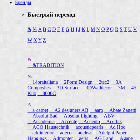
Бренды
Быстрый переход
&
№
A
B
C
D
E
F
G
H
I
J
K
L
M
N
O
P
Q
R
S
T
U
V
W
X
Y
Z
&
&TRADITION
№
14oraitaliana
2Form Design
2tec2
3A
Composites
3D Surface
3DWalldecor
3M
45
Kilo
8000C
A
a-carpet
A2 designers AB
aaro
Abate Zanetti
Absolut Bad
Absolut Lighting
ABV
Accademia
Accente
Accento
Acerbis
ACO Haustechnik
acousticpearls
Ad Hoc
addinterior
adeco
adele-c
Adelphi Paper
Hangings
Admonter
aeris
AG Land
Agape