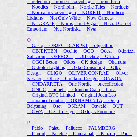
nolen niu
nomess copenhagen
nonuform
Noodles
Nordholm
Nordic Tales
Nordpeis
Normann Copenhagen
NORR11
Northern
Lighting
Not Only White
Now Carpets
NTGRATE
Nurus
nut + grat
Nuzrat Carpet
Emporium
Nya Nordiska
Nyta
O
Oasiq
OBJECT CARPET
objectflor
OBJEKTEN
Occhio
OCQ
Odesi
Odorizzi
Soluzioni
OFFECCT
Officeline
Ofifran
OGGI Beton
Oikos
OK design
Okamura
Okholm Lighting
Okko Consulting
Olby
Design
OLIGO
OLIVER CONRAD
Oliver
Kessler
Oluce
Omikron Design
ON&ON
ONDARRETA
One Nordic
onecollection
ONGO
ophelis
Opinion Ciatti
Orea
Original BTC Limited
Original Joan Lao
ornament.control
ORNAMENTA
Orsjo
Belysning
Oset
OSRAM
Oswald
OUT
OWA
OXIT design
Oxley s Furniture
P
Pablo
Palau
Pallucco
PALMBERG
Pandul
Panelite
Panoramah
Panzeri
Paola