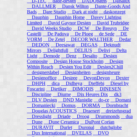
D-TEC
dade-design
DADObaths
Daisalux
DALLMER
Dansk Wilton
Dante-Goods And
Bads
Dare Studio
Dark at night
daskonzept
Dauphin
Dauphin Home
Davey Lighting
Limited
David Gaynor Design
David Trubridge
David Weeks Studio
DCW
De Breuyn
De
Castelli
De Padova
De Ploeg
de Sede
DE
VORM
De Zetel
DECOR WALTHER
Dedar
DEDON
Deesawat
DEGAS
Deknudt
Mirrors
Delightfull
DELIUS
Delivi
Delta
Light
Demode
Denz
Desalto
Design
Composite
Design House Stockholm
Design
Within Reach
Design You Edit
Design2Chill
designerslabel
Designheiten
designheure
Designoffice
Desiree
DevonDevon
Dexter
DHPH
dica
Didheya
Dieffebi
Diesel by
Foscarini
Dietiker
DIMODIS
DINESEN
Discipline
Diurne
Dix Heures Dix
dk3
DLV Design
DND Maniglie
do-ce
Domani
Domaniecki
Domus
DORMA
Dornbracht
Douglas ACOUSTICS
Draenert
dreizehngrad
Dresslight
Driade
Droog
Drummonds
dua
Dune
Dune Ceramica
DuPont Corian
DURAVIT
Durlet
Duropal
dutchglobe
Dux International
DVELAS
DVO