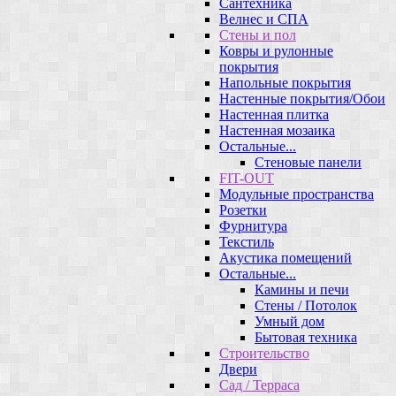
Сантехника
Велнес и СПА
Стены и пол
Ковры и рулонные
покрытия
Напольные покрытия
Настенные покрытия/Обои
Настенная плитка
Настенная мозаика
Остальные...
Стеновые панели
FIT-OUT
Модульные пространства
Розетки
Фурнитура
Текстиль
Акустика помещений
Остальные...
Камины и печи
Стены / Потолок
Умный дом
Бытовая техника
Строительство
Двери
Сад / Терраса