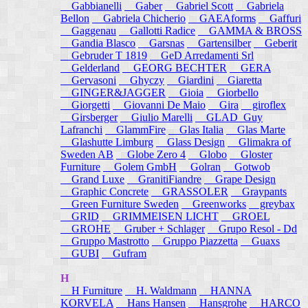
Gabbianelli
Gaber
Gabriel Scott
Gabriela
Bellon
Gabriela Chicherio
GAEAforms
Gaffuri
Gaggenau
Gallotti Radice
GAMMA & BROSS
Gandia Blasco
Garsnas
Gartensilber
Geberit
Gebruder T 1819
GeD Arredamenti Srl
Gelderland
GEORG BECHTER
GERA
Gervasoni
Ghyczy
Giardini
Giaretta
GINGER&JAGGER
Gioia
Giorbello
Giorgetti
Giovanni De Maio
Gira
giroflex
Girsberger
Giulio Marelli
GLAD_Guy
Lafranchi
GlammFire
Glas Italia
Glas Marte
Glashutte Limburg
Glass Design
Glimakra of
Sweden AB
Globe Zero 4
Globo
Gloster
Furniture
Golem GmbH
Golran
Gotwob
Grand Luxe
GranitiFiandre
Grape Design
Graphic Concrete
GRASSOLER
Graypants
Green Furniture Sweden
Greenworks
greybax
GRID
GRIMMEISEN LICHT
GROEL
GROHE
Gruber + Schlager
Grupo Resol - Dd
Gruppo Mastrotto
Gruppo Piazzetta
Guaxs
GUBI
Gufram
H
H Furniture
H. Waldmann
HANNA
KORVELA
Hans Hansen
Hansgrohe
HARCO