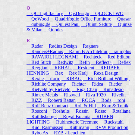
Q
QC Lightfactory
QisDesign
QLOCKTWO
QoWood
Quadrifoglio Office Furniture
Quasar
qubing.de
Qui est Paul
Quinti Sedute
Quinze
& Milan
Quodes
R
Radar
Radius Design
Ragnars
Randers+Radius
Raum B Architektur
raumplus
RAVAIOLI LEGNAMI
Rechteck
Red Edition
Red Stitch
Redwitz
Refin
Reflect+
Reflex
Reggiani
REHAU
Resident
REUBER
HENNING
Rex
Rex Kralj
Rexa Design
Rexite
rform
RIBAG
Rich Brilliant Willing.
Richlite Company
Richter
Ridea
Rieder
Rietveld by Rietveld
Riga Chair
Rimadesio
Rimex Metals
Ritzwell
Riva 1920
Rivelin
RiZZ
Roberti Rattan
ROCA
Roda
rohi
Rolf Benz Contract
Roll & Hill
Rom & Tonik
Rosconi
Roshults
Rossin
Rosso
Rotaliana
Rothlisberger
Royal Botania
RUBEN
LIGHTING
Rubinetterie Treemme
Ruckstuhl
Rud. Rasmussen
Ruttimann
RVW Production
Rybo As
RZB - Leuchten