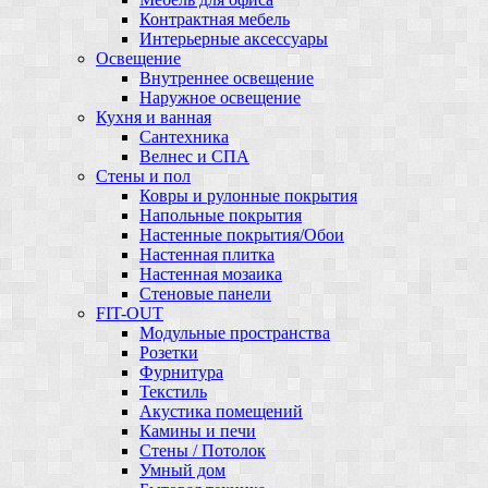
Контрактная мебель
Интерьерные аксессуары
Освещение
Внутреннее освещение
Наружное освещение
Кухня и ванная
Сантехника
Велнес и СПА
Стены и пол
Ковры и рулонные покрытия
Напольные покрытия
Настенные покрытия/Обои
Настенная плитка
Настенная мозаика
Стеновые панели
FIT-OUT
Модульные пространства
Розетки
Фурнитура
Текстиль
Акустика помещений
Камины и печи
Стены / Потолок
Умный дом