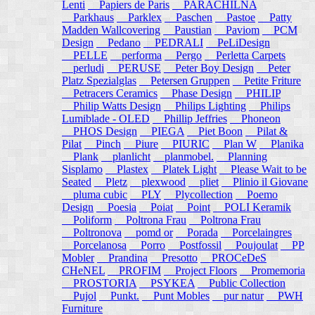
Lenti
Papiers de Paris
PARACHILNA
Parkhaus
Parklex
Paschen
Pastoe
Patty
Madden Wallcovering
Paustian
Paviom
PCM
Design
Pedano
PEDRALI
PeLiDesign
PELLE
performa
Pergo
Perletta Carpets
perludi
PERUSE
Peter Boy Design
Peter
Platz Spezialglas
Petersen Gruppen
Petite Friture
Petracers Ceramics
Phase Design
PHILIP
Philip Watts Design
Philips Lighting
Philips
Lumiblade - OLED
Phillip Jeffries
Phoneon
PHOS Design
PIEGA
Piet Boon
Pilat &
Pilat
Pinch
Piure
PIURIC
Plan W
Planika
Plank
planlicht
planmobel.
Planning
Sisplamo
Plastex
Platek Light
Please Wait to be
Seated
Pletz
plexwood
pliet
Plinio il Giovane
pluma cubic
PLY
Plycollection
Poemo
Design
Poesia
Poiat
Point
POLI Keramik
Poliform
Poltrona Frau
Poltrona Frau
Poltronova
pomd or
Porada
Porcelaingres
Porcelanosa
Porro
Postfossil
Poujoulat
PP
Mobler
Prandina
Presotto
PROCeDeS
CHeNEL
PROFIM
Project Floors
Promemoria
PROSTORIA
PSYKEA
Public Collection
Pujol
Punkt.
Punt Mobles
pur natur
PWH
Furniture