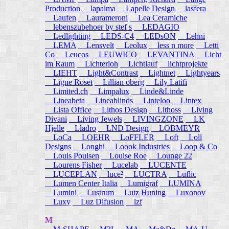
Production
lapalma
Lapelle Design
lasfera
Laufen
Laurameroni
Lea Ceramiche
lebenszubehoer by stef s
LEDAGIO
Ledlighting
LEDS-C4
LEDsON
Lehni
LEMA
Lensvelt
Leolux
less n more
Letti
Co
Leucos
LEUWICO
LEVANTINA
Licht
im Raum
Lichterloh
Lichtlauf
lichtprojekte
LIEHT
Light&Contrast
Lightnet
Lightyears
Ligne Roset
Lillian oberg
Lily Latifi
Limited.ch
Limpalux
Linde&Linde
Lineabeta
Lineablinds
Linteloo
Lintex
Lista Office
Lithos Design
Lithoss
Living
Divani
Living Jewels
LIVINGZONE
LK
Hjelle
Lladro
LND Design
LOBMEYR
LoCa
LOEHR
LoFFLER
Loft
Loll
Designs
Longhi
Loook Industries
Loop & Co
Louis Poulsen
Louise Roe
Lounge 22
Lourens Fisher
Lucelab
LUCENTE
LUCEPLAN
luce²
LUCTRA
Luflic
Lumen Center Italia
Lumigraf
LUMINA
Lumini
Lustrum
Lutz Huning
Luxonov
Luxy
Luz Difusion
lzf
M