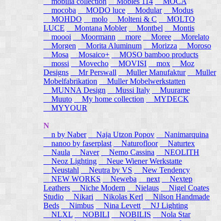
mobilia collection
Mobles 114
MOCA
mocoba
MODO luce
Modular
Modus
MOHDO
molo
Molteni & C
MOLTO
LUCE
Montana Mobler
Montbel
Montis
moooi
Moormann
more
Moree
Morelato
Morgen
Morita Aluminum
Morizza
Moroso
Mosa
Mosaico+
MOSO bamboo products
mossi
Movecho
MOVISI
mox
Moz
Designs
Mr Perswall
Muller Manufaktur
Muller
Mobelfabrikation
Muller Mobelwerkstatten
MUNNA Design
Mussi Italy
Muurame
Muuto
My home collection
MYDECK
MYYOUR
N
n by Naber
Naja Utzon Popov
Nanimarquina
nanoo by faserplast
Naturofloor
Naturtex
Naula
Naver
Nemo Cassina
NEOLITH
Neoz Lighting
Neue Wiener Werkstatte
Neustahl
Neutra by VS
New Tendency
NEW WORKS
Neweba
next
Nextep
Leathers
Niche Modern
Nielaus
Nigel Coates
Studio
Nikari
Nikolas Kerl
Nilson Handmade
Beds
Nimbus
Nina Levett
NJ Lighting
NLXL
NOBILI
NOBILIS
Nola Star