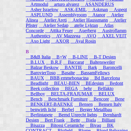
Artmodul
arturo alvarez
ASANDERUS
Asher Israelow
ASK-EMIL
Askman
Aspeqt
ASPLUND
Assemblyroom
Atanor
Atelier
Alinea
Atelier Areti
Atelier Haussmann
Atelier
Pfister
Atelier Sedap
atelje Lyktan
Atlas
Concorde
Attika Feuer
Auerberg
Austroflamm
Authentics
AV Mazzega
AVO
AXEL VEIT
Axo Light
AXOR
Ayal Rosin
B
B&B Italia
B+W
B-LINE
B-T Design
B.LUX
B.R.F
Baccarat
Baltensweiler
Balzar Beskow
BANTIE
Bark
Baroncelli
BarovierToso
Basalte
BassamFellows
BAUX
BBB emmebonacina
Bd Barcelona
Beadlight
BEAU-BIEN
BEdesign
Bedont
Beek collection
BEGA
behr
Belfakto
Bellboy
BELTA-FRAJUMAR
BELUX
Bench
Benchmark Furniture
Bencore
Bene
BENKERT-BAENKE
Bensen
Bensen Italy
benwirth licht
Berbel
Berger Metallbau
Berlintapete
Bernd Unrecht lights
Bernhardt
Design
Bert Frank
Bette
Bigla
Billiani
Bisazza
Bitossi Ceramiche
Bivaq
BK
CONTRACT
Blofield
Blome
Blond Belysning