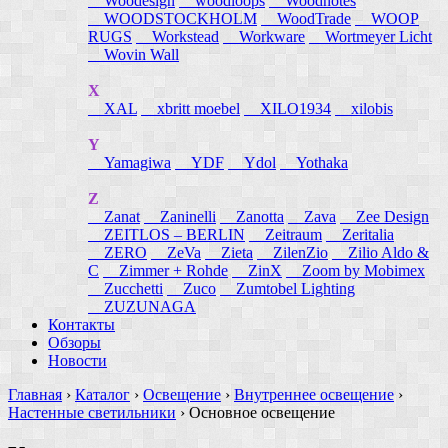
Woodesign
woodloops
Woodnotes
WOODSTOCKHOLM
WoodTrade
WOOP
RUGS
Workstead
Workware
Wortmeyer Licht
Wovin Wall
X
XAL
xbritt moebel
XILO1934
xilobis
Y
Yamagiwa
YDF
Ydol
Yothaka
Z
Zanat
Zaninelli
Zanotta
Zava
Zee Design
ZEITLOS – BERLIN
Zeitraum
Zeritalia
ZERO
ZeVa
Zieta
ZilenZio
Zilio Aldo &
C
Zimmer + Rohde
ZinX
Zoom by Mobimex
Zucchetti
Zuco
Zumtobel Lighting
ZUZUNAGA
Контакты
Обзоры
Новости
Главная
›
Каталог
›
Освещение
›
Внутреннее освещение
›
Настенные светильники
›
Основное освещение