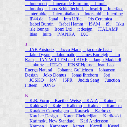
Innermost
Innersmile Furniture
Innofa
Innolux
Inox Schleiftechnik
Inspirit
Interface
interlubke
Internoitaliano
Interstuhl
Intertime
IP44.de
Iqual
Iren Uffici
Iris Ceramica
Isabel Burgin
Isabel Hamm
ISAM
iSi
Isku
isle lounge
Isomi Ltd
it design
ITALAMP
Itlas
Iulite
IVANKA
IXC.
J
JAB Anstoetz
Jacco Maris
jacob de baan
Jake Dyson
Jaloumatic
James Burleigh
Jan
Kath
JAN WILLEM de LAIVE
Jangir Maddadi
jankurtz
JEE-O
JENSENplus
Joan Lao
Energa Natural
Johanna Gullichsen
Johanson
Design
Joko Domus
Jonas Ihreborn
Jori
JOSKO
JoV
JSPR
Judith Seng
Junction
Fifteen
JUNG
K
K.B. Form
Kaether Weise
KAIA
Kaindl
Kaldewei
Kale
Kallemo
Kalmar
Kamism
Karakter Copenhagen
Karasek
Karboxx
Karcher Design
Karen Chekerdjian
Karikoski
Karimoku New Standard
Karl Andersson
Karman
Karpenter
karpet
Kartell
Kastel