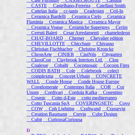
Case Furniture
CASSECROUTE
Cassina
CASTE
Castelhano-Ferreira
Catellani Smith
Cattelan Italia
cc-tapis
Ceadesign
Ceil-In
Ceramica Bardelli
Ceramica Cielo
Ceramica
Flaminia
Ceramica Magica
Ceramica Mayor
Ceramica Vogue
Ceramiche Supergres
Cerim
Cerruti Baleri
Cesar Arredamenti
chameledeon
CHAT-BOARD
Cherner
Chevalier edition
CHEVILLOTTE
Chiccham
Chivasso
Christian Fischbacher
Christine Kroncke
ChronArte
CINIER
CiniNils
Citygarten
ClassiCon
Claybrook Interiors Ltd.
Clou
Coalesse
Cobalti
Cocomosaic
Cocoon Fires
CODIS BATH
Cole
Colebrook
colect
complexma
Concept Urbain
CONCRETE
WALL
Conde House
Conde House Europe
Conglomerate
Contempo Italia
COR
Cor
Unum
Cordivari
Cordula Kafka
Cosentino
Cosmic
Cotto d-Este
cotto mediterraneo
Cotto Tuscania SpA
COVERINGSETC
Covo
COW
Cph Lighting
Craftwand
Crassevig
Creation Baumann
Crevin
Cube Design
Cubit
CuriousaCuriousa
D