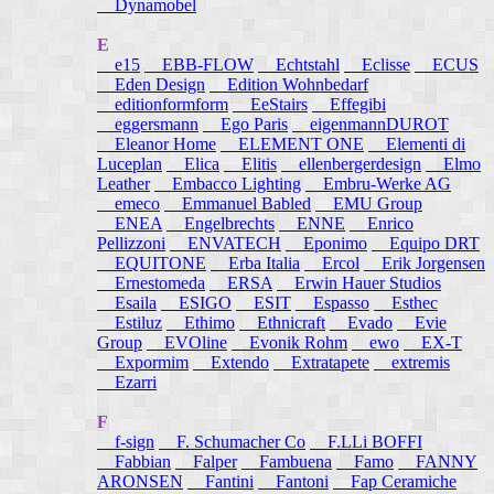
Dynamobel
E
e15
EBB-FLOW
Echtstahl
Eclisse
ECUS
Eden Design
Edition Wohnbedarf
editionformform
EeStairs
Effegibi
eggersmann
Ego Paris
eigenmannDUROT
Eleanor Home
ELEMENT ONE
Elementi di
Luceplan
Elica
Elitis
ellenbergerdesign
Elmo
Leather
Embacco Lighting
Embru-Werke AG
emeco
Emmanuel Babled
EMU Group
ENEA
Engelbrechts
ENNE
Enrico
Pellizzoni
ENVATECH
Eponimo
Equipo DRT
EQUITONE
Erba Italia
Ercol
Erik Jorgensen
Ernestomeda
ERSA
Erwin Hauer Studios
Esaila
ESIGO
ESIT
Espasso
Esthec
Estiluz
Ethimo
Ethnicraft
Evado
Evie
Group
EVOline
Evonik Rohm
ewo
EX-T
Expormim
Extendo
Extratapete
extremis
Ezarri
F
f-sign
F. Schumacher Co
F.LLi BOFFI
Fabbian
Falper
Fambuena
Famo
FANNY
ARONSEN
Fantini
Fantoni
Fap Ceramiche