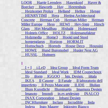
LOOR
Harrie Leenders
Hasenkopf
Haver &
Boecker
Haworth
Hay
Heerenhuis
Heizkorper Prolux
Helland
Hellux
Henge
HENRYTIMI
Hera
Hering Architectural
Concrete
Herman Cph
Herman Miller
Herman
Miller Europe
Hess
HEWI
Hey-Sign
Hirsch
Glass
Hirt Metallbau
Hisbalit
Holmegaard
Holmris Office
HOLTZ
Holzmanufaktur
Holzmedia
Home3
Hookl und Stool
horgenglarus
Horizon
HORM.IT
Hornschuch
Horreds
House Deco
Houssini
HOWE
Hund Buromobel
Husler Nest AG
HUSSL
Huttners
I
I + I
i-LeD
Idea Group
Ideal Form Team
Ideal Standard
Ideal Work
IDM Coupechoux
Ifo
iform
IGGOO
Ign. Design.
iittala
IKEA
Il Casone
Il Fanale
Il laboratorio dell
imperfetto
Il Pezzo Mancante
ILIDE
Illulian
Illum Kunstlicht
Illuminartis
Imamura Design
Imasoto
Imondi
in.es artdesign
INALCO
INAX Corporation
Inbani Design
INCHfurniture
Inclass
Incradible
Inda
Indera
Ingo Maurer
Inkiostro Bianco