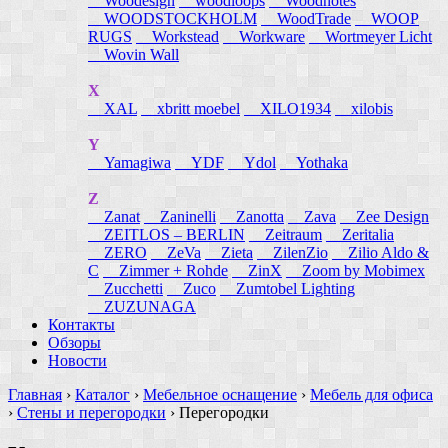
Woodesign
woodloops
Woodnotes
WOODSTOCKHOLM
WoodTrade
WOOP
RUGS
Workstead
Workware
Wortmeyer Licht
Wovin Wall
X
XAL
xbritt moebel
XILO1934
xilobis
Y
Yamagiwa
YDF
Ydol
Yothaka
Z
Zanat
Zaninelli
Zanotta
Zava
Zee Design
ZEITLOS – BERLIN
Zeitraum
Zeritalia
ZERO
ZeVa
Zieta
ZilenZio
Zilio Aldo &
C
Zimmer + Rohde
ZinX
Zoom by Mobimex
Zucchetti
Zuco
Zumtobel Lighting
ZUZUNAGA
Контакты
Обзоры
Новости
Главная
›
Каталог
›
Мебельное оснащение
›
Мебель для офиса
›
Стены и перегородки
›
Перегородки