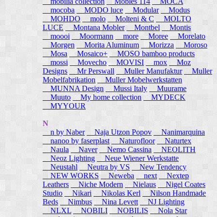
mobilia collection
Mobles 114
MOCA
mocoba
MODO luce
Modular
Modus
MOHDO
molo
Molteni & C
MOLTO
LUCE
Montana Mobler
Montbel
Montis
moooi
Moormann
more
Moree
Morelato
Morgen
Morita Aluminum
Morizza
Moroso
Mosa
Mosaico+
MOSO bamboo products
mossi
Movecho
MOVISI
mox
Moz
Designs
Mr Perswall
Muller Manufaktur
Muller
Mobelfabrikation
Muller Mobelwerkstatten
MUNNA Design
Mussi Italy
Muurame
Muuto
My home collection
MYDECK
MYYOUR
N
n by Naber
Naja Utzon Popov
Nanimarquina
nanoo by faserplast
Naturofloor
Naturtex
Naula
Naver
Nemo Cassina
NEOLITH
Neoz Lighting
Neue Wiener Werkstatte
Neustahl
Neutra by VS
New Tendency
NEW WORKS
Neweba
next
Nextep
Leathers
Niche Modern
Nielaus
Nigel Coates
Studio
Nikari
Nikolas Kerl
Nilson Handmade
Beds
Nimbus
Nina Levett
NJ Lighting
NLXL
NOBILI
NOBILIS
Nola Star