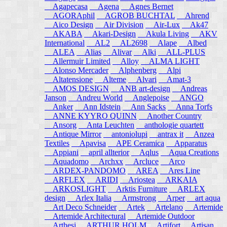
Agapecasa
Agena
Agnes Bernet
AGORAphil
AGROB BUCHTAL
Ahrend
Aico Design
Air Division
Air-Lux
Ak47
AKABA
Akari-Design
Akula Living
AKV
International
AL2
AL2698
Alape
Albed
ALEA
Alias
Alivar
Alki
ALL-PLUS
Allermuir Limited
Alloy
ALMA LIGHT
Alonso Mercader
Alphenberg
Alpi
Altatensione
Alteme
Alvari
Amat-3
AMOS DESIGN
ANB art-design
Andreas
Janson
Andreu World
Anglepoise
ANGO
Anker
Ann Idstein
Ann Sacks
Anna Torfs
ANNE KYYRO QUINN
Another Country
Ansorg
Anta Leuchten
anthologie quartett
Antique Mirror
antoniolupi
antrax it
Anzea
Textiles
Apavisa
APE Ceramica
Apparatus
Appiani
april allterior
Aqlus
Aqua Creations
Aquadomo
Archxx
Arcluce
Arco
ARDEX-PANDOMO
AREA
Ares Line
ARFLEX
ARIDI
Ariostea
ARKAIA
ARKOSLIGHT
Arktis Furniture
ARLEX
design
Arlex Italia
Armstrong
Arper
art aqua
Art Deco Schneider
Artek
Artelano
Artemide
Artemide Architectural
Artemide Outdoor
Arthesi
ARTHUR HOLM
Artifort
Artisan