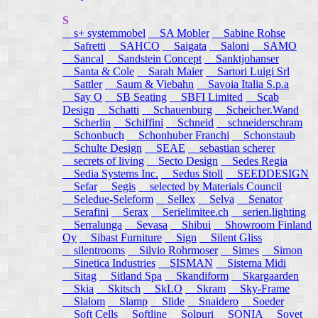
S
s+ systemmobel
SA Mobler
Sabine Rohse
Safretti
SAHCO
Saigata
Saloni
SAMO
Sancal
Sandstein Concept
Sanktjohanser
Santa & Cole
Sarah Maier
Sartori Luigi Srl
Sattler
Saum & Viebahn
Savoia Italia S.p.a
Say O
SB Seating
SBFI Limited
Scab
Design
Schatti
Schauenburg
Scheicher.Wand
Scherlin
Schiffini
Schneid
schneiderschram
Schonbuch
Schonhuber Franchi
Schonstaub
Schulte Design
SEAE
sebastian scherer
secrets of living
Secto Design
Sedes Regia
Sedia Systems Inc.
Sedus Stoll
SEEDDESIGN
Sefar
Segis
selected by Materials Council
Seledue-Seleform
Sellex
Selva
Senator
Serafini
Serax
Serielimitee.ch
serien.lighting
Serralunga
Sevasa
Shibui
Showroom Finland
Oy
Sibast Furniture
Sign
Silent Gliss
silentrooms
Silvio Rohrmoser
Simes
Simon
Sinetica Industries
SISMAN
Sistema Midi
Sitag
Sitland Spa
Skandiform
Skargaarden
Skia
Skitsch
SkLO
Skram
Sky-Frame
Slalom
Slamp
Slide
Snaidero
Soeder
Soft Cells
Softline
Solpuri
SONIA
Sovet