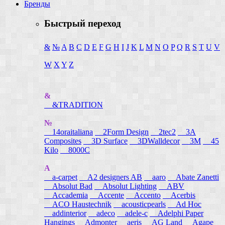
Бренды
Быстрый переход
&
№
A
B
C
D
E
F
G
H
I
J
K
L
M
N
O
P
Q
R
S
T
U
V
W
X
Y
Z
&
&TRADITION
№
14oraitaliana
2Form Design
2tec2
3A
Composites
3D Surface
3DWalldecor
3M
45
Kilo
8000C
A
a-carpet
A2 designers AB
aaro
Abate Zanetti
Absolut Bad
Absolut Lighting
ABV
Accademia
Accente
Accento
Acerbis
ACO Haustechnik
acousticpearls
Ad Hoc
addinterior
adeco
adele-c
Adelphi Paper
Hangings
Admonter
aeris
AG Land
Agape