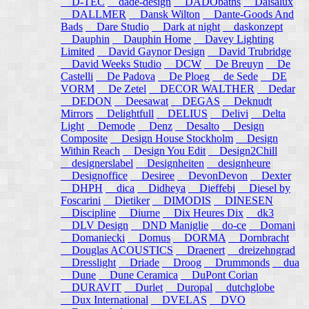
D-TEC
dade-design
DADObaths
Daisalux
DALLMER
Dansk Wilton
Dante-Goods And
Bads
Dare Studio
Dark at night
daskonzept
Dauphin
Dauphin Home
Davey Lighting
Limited
David Gaynor Design
David Trubridge
David Weeks Studio
DCW
De Breuyn
De
Castelli
De Padova
De Ploeg
de Sede
DE
VORM
De Zetel
DECOR WALTHER
Dedar
DEDON
Deesawat
DEGAS
Deknudt
Mirrors
Delightfull
DELIUS
Delivi
Delta
Light
Demode
Denz
Desalto
Design
Composite
Design House Stockholm
Design
Within Reach
Design You Edit
Design2Chill
designerslabel
Designheiten
designheure
Designoffice
Desiree
DevonDevon
Dexter
DHPH
dica
Didheya
Dieffebi
Diesel by
Foscarini
Dietiker
DIMODIS
DINESEN
Discipline
Diurne
Dix Heures Dix
dk3
DLV Design
DND Maniglie
do-ce
Domani
Domaniecki
Domus
DORMA
Dornbracht
Douglas ACOUSTICS
Draenert
dreizehngrad
Dresslight
Driade
Droog
Drummonds
dua
Dune
Dune Ceramica
DuPont Corian
DURAVIT
Durlet
Duropal
dutchglobe
Dux International
DVELAS
DVO