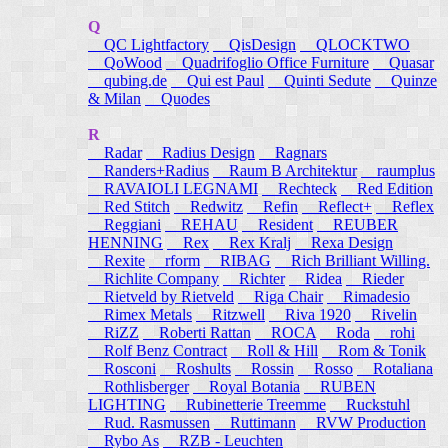
Q
QC Lightfactory
QisDesign
QLOCKTWO
QoWood
Quadrifoglio Office Furniture
Quasar
qubing.de
Qui est Paul
Quinti Sedute
Quinze
& Milan
Quodes
R
Radar
Radius Design
Ragnars
Randers+Radius
Raum B Architektur
raumplus
RAVAIOLI LEGNAMI
Rechteck
Red Edition
Red Stitch
Redwitz
Refin
Reflect+
Reflex
Reggiani
REHAU
Resident
REUBER
HENNING
Rex
Rex Kralj
Rexa Design
Rexite
rform
RIBAG
Rich Brilliant Willing.
Richlite Company
Richter
Ridea
Rieder
Rietveld by Rietveld
Riga Chair
Rimadesio
Rimex Metals
Ritzwell
Riva 1920
Rivelin
RiZZ
Roberti Rattan
ROCA
Roda
rohi
Rolf Benz Contract
Roll & Hill
Rom & Tonik
Rosconi
Roshults
Rossin
Rosso
Rotaliana
Rothlisberger
Royal Botania
RUBEN
LIGHTING
Rubinetterie Treemme
Ruckstuhl
Rud. Rasmussen
Ruttimann
RVW Production
Rybo As
RZB - Leuchten