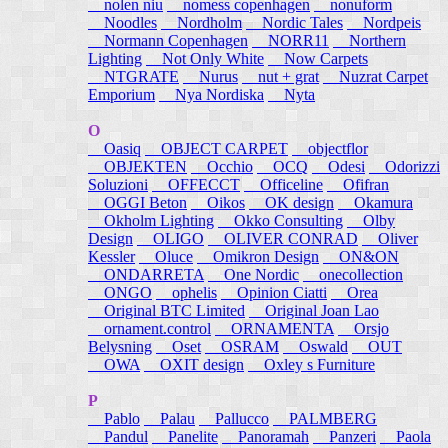
nolen niu
nomess copenhagen
nonuform
Noodles
Nordholm
Nordic Tales
Nordpeis
Normann Copenhagen
NORR11
Northern
Lighting
Not Only White
Now Carpets
NTGRATE
Nurus
nut + grat
Nuzrat Carpet
Emporium
Nya Nordiska
Nyta
O
Oasiq
OBJECT CARPET
objectflor
OBJEKTEN
Occhio
OCQ
Odesi
Odorizzi
Soluzioni
OFFECCT
Officeline
Ofifran
OGGI Beton
Oikos
OK design
Okamura
Okholm Lighting
Okko Consulting
Olby
Design
OLIGO
OLIVER CONRAD
Oliver
Kessler
Oluce
Omikron Design
ON&ON
ONDARRETA
One Nordic
onecollection
ONGO
ophelis
Opinion Ciatti
Orea
Original BTC Limited
Original Joan Lao
ornament.control
ORNAMENTA
Orsjo
Belysning
Oset
OSRAM
Oswald
OUT
OWA
OXIT design
Oxley s Furniture
P
Pablo
Palau
Pallucco
PALMBERG
Pandul
Panelite
Panoramah
Panzeri
Paola