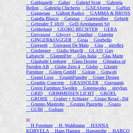
Gabbianelli
Gaber
Gabriel Scott
Gabriela
Bellon
Gabriela Chicherio
GAEAforms
Gaffuri
Gaggenau
Gallotti Radice
GAMMA & BROSS
Gandia Blasco
Garsnas
Gartensilber
Geberit
Gebruder T 1819
GeD Arredamenti Srl
Gelderland
GEORG BECHTER
GERA
Gervasoni
Ghyczy
Giardini
Giaretta
GINGER&JAGGER
Gioia
Giorbello
Giorgetti
Giovanni De Maio
Gira
giroflex
Girsberger
Giulio Marelli
GLAD_Guy
Lafranchi
GlammFire
Glas Italia
Glas Marte
Glashutte Limburg
Glass Design
Glimakra of
Sweden AB
Globe Zero 4
Globo
Gloster
Furniture
Golem GmbH
Golran
Gotwob
Grand Luxe
GranitiFiandre
Grape Design
Graphic Concrete
GRASSOLER
Graypants
Green Furniture Sweden
Greenworks
greybax
GRID
GRIMMEISEN LICHT
GROEL
GROHE
Gruber + Schlager
Grupo Resol - Dd
Gruppo Mastrotto
Gruppo Piazzetta
Guaxs
GUBI
Gufram
H
H Furniture
H. Waldmann
HANNA
KORVELA
Hans Hansen
Hansgrohe
HARCO