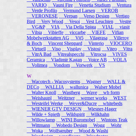
VARIO
Vauni Fire
Venetia Studium
Ventura
Verde Profilo
Vermund Larsen
VEROB
VERONESE
Verpan
Verso Design
Vertigo
Bird
Very Wood
Vesoi
Vest Leuchten
Vestre
VG&P
VIA
Via Della Spiga
VIAL
viasit
Vibia
Vibieffe
viccarbe
VIEFE
Vifian
Mobelwerkstatten AG
Vij5
Vilagrasa
Villeroy
& Boch
Vincent Sheppard
Vinterio
VIOCERO
Virtuell
Viso
Visplay
Vistosi
Viteo
Vitra
VitrA Bad
Vitrealspecchi
Vitrocsa
VIVES
Ceramica
Vladimir Kagan
Voice AB
VOLA
Volimea
Vondom
Vorwerk
VS
W
Wacotech - Wacosystems
Wagner
WALL &
DECo
WALLIA
wallunica
Walser Mobel
Walter Knoll
Wastberg
Wave
wb form
Weishaupl
Weitzner
werner works
WEST
Westeifel Werke
Wever&Ducre
whitebeds
WIENER GTV DESIGN
Wiesner-Hager
Wilde + Spieth
Wildspirit
Wilkhahn
Willowlamp
WINI Buromobel
Wintons Teak
Wittmann
Wobedo Design
Wogg
Wohr
Woka
Wolfsgruber
Wood & Washi