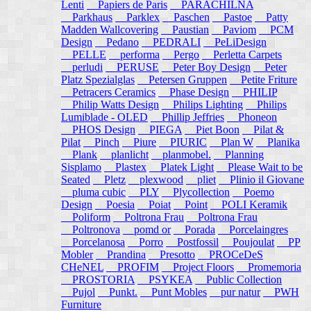
Lenti
Papiers de Paris
PARACHILNA
Parkhaus
Parklex
Paschen
Pastoe
Patty
Madden Wallcovering
Paustian
Paviom
PCM
Design
Pedano
PEDRALI
PeLiDesign
PELLE
performa
Pergo
Perletta Carpets
perludi
PERUSE
Peter Boy Design
Peter
Platz Spezialglas
Petersen Gruppen
Petite Friture
Petracers Ceramics
Phase Design
PHILIP
Philip Watts Design
Philips Lighting
Philips
Lumiblade - OLED
Phillip Jeffries
Phoneon
PHOS Design
PIEGA
Piet Boon
Pilat &
Pilat
Pinch
Piure
PIURIC
Plan W
Planika
Plank
planlicht
planmobel.
Planning
Sisplamo
Plastex
Platek Light
Please Wait to be
Seated
Pletz
plexwood
pliet
Plinio il Giovane
pluma cubic
PLY
Plycollection
Poemo
Design
Poesia
Poiat
Point
POLI Keramik
Poliform
Poltrona Frau
Poltrona Frau
Poltronova
pomd or
Porada
Porcelaingres
Porcelanosa
Porro
Postfossil
Poujoulat
PP
Mobler
Prandina
Presotto
PROCeDeS
CHeNEL
PROFIM
Project Floors
Promemoria
PROSTORIA
PSYKEA
Public Collection
Pujol
Punkt.
Punt Mobles
pur natur
PWH
Furniture