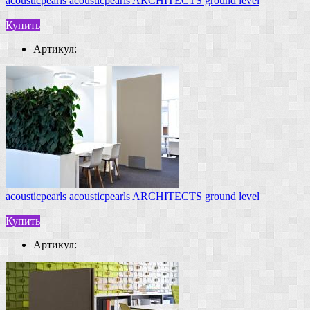
acousticpearls acousticpearls ARCHITECTS ground level
Купить
Артикул:
acousticpearls acousticpearls ARCHITECTS ground level
Купить
Артикул: