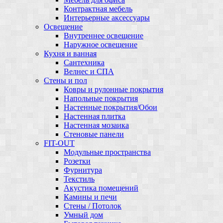
Контрактная мебель
Интерьерные аксессуары
Освещение
Внутреннее освещение
Наружное освещение
Кухня и ванная
Сантехника
Велнес и СПА
Стены и пол
Ковры и рулонные покрытия
Напольные покрытия
Настенные покрытия/Обои
Настенная плитка
Настенная мозаика
Стеновые панели
FIT-OUT
Модульные пространства
Розетки
Фурнитура
Текстиль
Акустика помещений
Камины и печи
Стены / Потолок
Умный дом