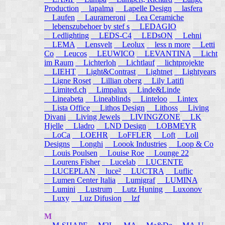
Production
lapalma
Lapelle Design
lasfera
Laufen
Laurameroni
Lea Ceramiche
lebenszubehoer by stef s
LEDAGIO
Ledlighting
LEDS-C4
LEDsON
Lehni
LEMA
Lensvelt
Leolux
less n more
Letti
Co
Leucos
LEUWICO
LEVANTINA
Licht
im Raum
Lichterloh
Lichtlauf
lichtprojekte
LIEHT
Light&Contrast
Lightnet
Lightyears
Ligne Roset
Lillian oberg
Lily Latifi
Limited.ch
Limpalux
Linde&Linde
Lineabeta
Lineablinds
Linteloo
Lintex
Lista Office
Lithos Design
Lithoss
Living
Divani
Living Jewels
LIVINGZONE
LK
Hjelle
Lladro
LND Design
LOBMEYR
LoCa
LOEHR
LoFFLER
Loft
Loll
Designs
Longhi
Loook Industries
Loop & Co
Louis Poulsen
Louise Roe
Lounge 22
Lourens Fisher
Lucelab
LUCENTE
LUCEPLAN
luce²
LUCTRA
Luflic
Lumen Center Italia
Lumigraf
LUMINA
Lumini
Lustrum
Lutz Huning
Luxonov
Luxy
Luz Difusion
lzf
M