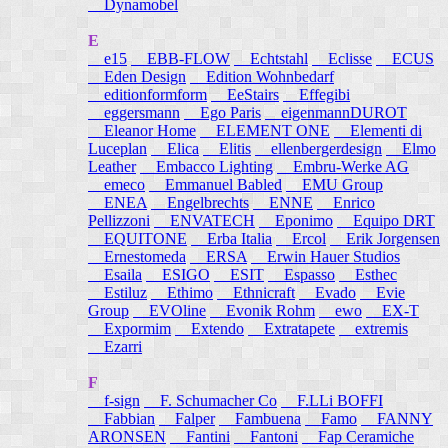
Dynamobel
E
e15
EBB-FLOW
Echtstahl
Eclisse
ECUS
Eden Design
Edition Wohnbedarf
editionformform
EeStairs
Effegibi
eggersmann
Ego Paris
eigenmannDUROT
Eleanor Home
ELEMENT ONE
Elementi di
Luceplan
Elica
Elitis
ellenbergerdesign
Elmo
Leather
Embacco Lighting
Embru-Werke AG
emeco
Emmanuel Babled
EMU Group
ENEA
Engelbrechts
ENNE
Enrico
Pellizzoni
ENVATECH
Eponimo
Equipo DRT
EQUITONE
Erba Italia
Ercol
Erik Jorgensen
Ernestomeda
ERSA
Erwin Hauer Studios
Esaila
ESIGO
ESIT
Espasso
Esthec
Estiluz
Ethimo
Ethnicraft
Evado
Evie
Group
EVOline
Evonik Rohm
ewo
EX-T
Expormim
Extendo
Extratapete
extremis
Ezarri
F
f-sign
F. Schumacher Co
F.LLi BOFFI
Fabbian
Falper
Fambuena
Famo
FANNY
ARONSEN
Fantini
Fantoni
Fap Ceramiche