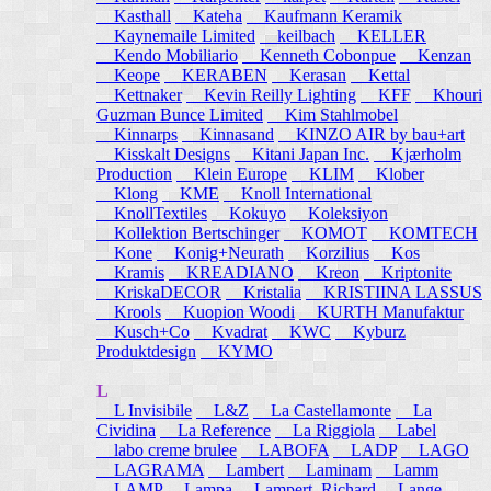
Kasthall
Kateha
Kaufmann Keramik
Kaynemaile Limited
keilbach
KELLER
Kendo Mobiliario
Kenneth Cobonpue
Kenzan
Keope
KERABEN
Kerasan
Kettal
Kettnaker
Kevin Reilly Lighting
KFF
Khouri
Guzman Bunce Limited
Kim Stahlmobel
Kinnarps
Kinnasand
KINZO AIR by bau+art
Kisskalt Designs
Kitani Japan Inc.
Kjærholm
Production
Klein Europe
KLIM
Klober
Klong
KME
Knoll International
KnollTextiles
Kokuyo
Koleksiyon
Kollektion Bertschinger
KOMOT
KOMTECH
Kone
Konig+Neurath
Korzilius
Kos
Kramis
KREADIANO
Kreon
Kriptonite
KriskaDECOR
Kristalia
KRISTIINA LASSUS
Krools
Kuopion Woodi
KURTH Manufaktur
Kusch+Co
Kvadrat
KWC
Kyburz
Produktdesign
KYMO
L
L Invisibile
L&Z
La Castellamonte
La
Cividina
La Reference
La Riggiola
Label
labo creme brulee
LABOFA
LADP
LAGO
LAGRAMA
Lambert
Laminam
Lamm
LAMP
Lampa
Lampert, Richard
Lange