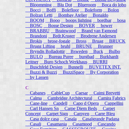
Bloomming
Blu Dot
Blueroom
Boca do lobo
Bocci
Boffi
Bolefloor
Boleform
Bolon
Bolzan Letti
Bombay Atelier
Bonaldo
BOOM
Booo
boops lighting
bordbar
bosa
BOSC
Bosse Design
BOVER
bower
BRABBU
Brainwood
Brand van Egmond
Brandoni
Brdr.Kruger
Brodrene Andersen
Brokis
brose-fogale
Bross
Bruag
BRUCK
Brugg Lifting
bruhl
BRUNE
Brunner
Bryndis Bolladottir
Bsweden
Buck
Bulbo
BULO
Bureau Puree
burgbad
Burkhardt
Leitner
Buro Schoch Werkhaus
BURRI
Buschfeld Design
Busnelli
BUVETEX INT.
Buzzi & Buzzi
BuzziSpace
By Corporation
by Lassen
C
Cabanes
CableCup
Caesar
Caimi Brevetti
Calma
Cambridge Architectural
Camira Fabrics
Cane-line
Capdell
Capo d Opera
Cappellini
Carl Hansen Sn
Carpe Diem Beds
Carpet
Concept
Carpet Sign
Carpyen
Carre Bleu
Casa dolce casa
Casala
Casalgrande Padana
Casali
Casamania
Casamood
Cascando