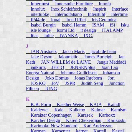
Innermost
Innersmile Furniture
Innofa
Innolux
Inox Schleiftechnik
Inspirit
Interface
interlubke
Internoitaliano
Interstuhl
Intertime
IP44.de
Iqual
Iren Uffici
Iris Ceramica
Isabel Burgin
Isabel Hamm
ISAM
iSi
Isku
isle lounge
Isomi Ltd
it design
ITALAMP
Itlas
Iulite
IVANKA
IXC.
J
JAB Anstoetz
Jacco Maris
jacob de baan
Jake Dyson
Jaloumatic
James Burleigh
Jan
Kath
JAN WILLEM de LAIVE
Jangir Maddadi
jankurtz
JEE-O
JENSENplus
Joan Lao
Energa Natural
Johanna Gullichsen
Johanson
Design
Joko Domus
Jonas Ihreborn
Jori
JOSKO
JoV
JSPR
Judith Seng
Junction
Fifteen
JUNG
K
K.B. Form
Kaether Weise
KAIA
Kaindl
Kaldewei
Kale
Kallemo
Kalmar
Kamism
Karakter Copenhagen
Karasek
Karboxx
Karcher Design
Karen Chekerdjian
Karikoski
Karimoku New Standard
Karl Andersson
Karman
Karpenter
karpet
Kartell
Kastel