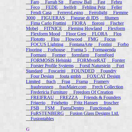
Faro
Farrah Sit
Farrow Ball
Fast
Febru
Feco
FEDE
feelfelt
Fehling Peiz
Feller
Fendi Casa
FerreroLegno
Ferrolight
Fiemme
3000
FIGUERAS
Figurae di JDS
filumen
Fima Carlo Frattini
FIORA
fioroni
Fischer
Mobel
FITNICE
Fleming Howland
Flexform
Flexform Mood
Floor Gres
FLORA
Flos
Flototto
Flou
Flowood
FMG
Focus
FOCUS Lighting
FontanaArte
Fontini
Forbo
Flooring
Forhouse
Forma 5
Formagenda
Formani
Former
formfarm
Formfjord
FORMOSIS Helsinki
FORMvorRAT
Forster
Forster Profile Systems
Forstl Naturstein
Fort
Standard
Foscarini
FOUNDED
Foundry
Four Design
fouta gmbh
FOXCAT Design
Limited
frach
Frag
Frama
Framery
fraubrunnen
frauMaier.com
Frech Collection
Fredericia Furniture
Freedom Of Creation
FREIFRAU
FREZZA
Friends & Founders
Frigerio
Frighetto
Fritz Hansen
froscher
FSB
FSM
FueraDentro
Functionals
FuRSTENBERG
Fusion Glass Designs Ltd.
Fusiontables
G