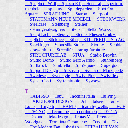
Spaghetti Wall
Spazio RT
Spectral
spectrum
meubelen
spHaus
Spindegarden
Spot On
Square
SPRADLING
Staron
Starpool
STATTMANN NEUE MOEBEL
STECKWERK
Steelcase
Steinberg
Steiner
steininger.designers
Stella
Stellar Works
Steng Licht
Stepevi
Steuler Fliesen GmbH
stglicht
Stickbee
Stilo
STILTREU
Sto AG
Stockinger
StoneslikeStones
Stouby
Strahle
strasserthun
Streetlife
string furniture
STRUCTURELAB
STUA
Studio Brovhn
Studio Domo
Studio Eero Aarnio
Stuhrenberg
Sudbrock
Sunbrella
SunSquare
Supergrau
Support Design
Suzusan
Svensson Markspelle
Swedese
Swedstyle
Swiss Plus
Swissflex
System 180
Systemtronic
Sywawa
T
TABISSO
Tabu
Tacchini Italia
Tai Ping
TAKEHOMEDESIGN
TAL
talsee
Tante
Lotte
Targetti
TEAM 7
team by wellis
TECE
TECNO
Tecnoline
Tecnolumen
TECTA
Tekhne
tela-design
Temas V
Terence
Woodgate
Terratinta Ceramiche
Terzani
Texaa
The Modern Fan
thesign
THIBAULT VAN