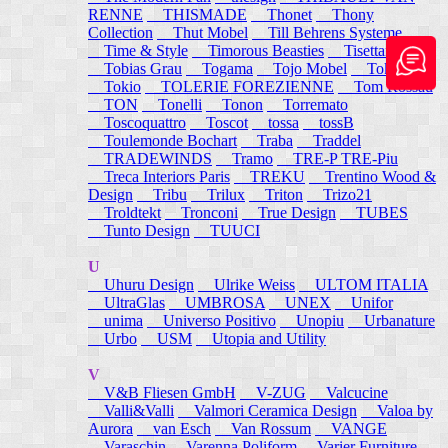
RENNE
THISMADE
Thonet
Thony
Collection
Thut Mobel
Till Behrens Systeme
Time & Style
Timorous Beasties
Tisettanta
Tobias Grau
Togama
Tojo Mobel
Token
Tokio
TOLERIE FOREZIENNE
Tom Rossau
TON
Tonelli
Tonon
Torremato
Toscoquattro
Toscot
tossa
tossB
Toulemonde Bochart
Traba
Traddel
TRADEWINDS
Tramo
TRE-P TRE-Piu
Treca Interiors Paris
TREKU
Trentino Wood &
Design
Tribu
Trilux
Triton
Trizo21
Troldtekt
Tronconi
True Design
TUBES
Tunto Design
TUUCI
U
Uhuru Design
Ulrike Weiss
ULTOM ITALIA
UltraGlas
UMBROSA
UNEX
Unifor
unima
Universo Positivo
Unopiu
Urbanature
Urbo
USM
Utopia and Utility
V
V&B Fliesen GmbH
V-ZUG
Valcucine
Valli&Valli
Valmori Ceramica Design
Valoa by
Aurora
van Esch
Van Rossum
VANGE
Varaschin
Varenna Poliform
Varier Furniture