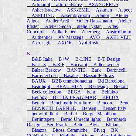
Artmodul
arturo alvarez
ASANDERUS
Asher Israelow
ASK-EMIL
Askman
Aspeqt
ASPLUND
Assemblyroom
Atanor
Atelier
Alinea
Atelier Areti
Atelier Haussmann
Atelier
Pfister
Atelier Sedap
atelje Lyktan
Atlas
Concorde
Attika Feuer
Auerberg
Austroflamm
Authentics
AV Mazzega
AVO
AXEL VEIT
Axo Light
AXOR
Ayal Rosin
B
B&B Italia
B+W
B-LINE
B-T Design
B.LUX
B.R.F
Baccarat
Baltensweiler
Balzar Beskow
BANTIE
Bark
Baroncelli
BarovierToso
Basalte
BassamFellows
BAUX
BBB emmebonacina
Bd Barcelona
Beadlight
BEAU-BIEN
BEdesign
Bedont
Beek collection
BEGA
behr
Belfakto
Bellboy
BELTA-FRAJUMAR
BELUX
Bench
Benchmark Furniture
Bencore
Bene
BENKERT-BAENKE
Bensen
Bensen Italy
benwirth licht
Berbel
Berger Metallbau
Berlintapete
Bernd Unrecht lights
Bernhardt
Design
Bert Frank
Bette
Bigla
Billiani
Bisazza
Bitossi Ceramiche
Bivaq
BK
CONTRACT
Blofield
Blome
Blond Belysning