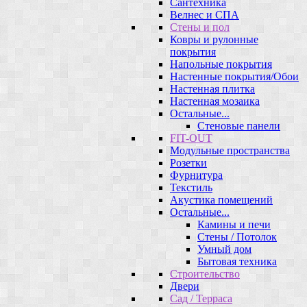
Сантехника
Велнес и СПА
Стены и пол
Ковры и рулонные
покрытия
Напольные покрытия
Настенные покрытия/Обои
Настенная плитка
Настенная мозаика
Остальные...
Стеновые панели
FIT-OUT
Модульные пространства
Розетки
Фурнитура
Текстиль
Акустика помещений
Остальные...
Камины и печи
Стены / Потолок
Умный дом
Бытовая техника
Строительство
Двери
Сад / Терраса