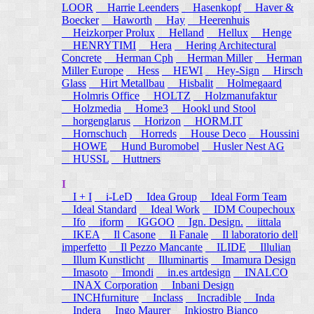
LOOR
Harrie Leenders
Hasenkopf
Haver &
Boecker
Haworth
Hay
Heerenhuis
Heizkorper Prolux
Helland
Hellux
Henge
HENRYTIMI
Hera
Hering Architectural
Concrete
Herman Cph
Herman Miller
Herman
Miller Europe
Hess
HEWI
Hey-Sign
Hirsch
Glass
Hirt Metallbau
Hisbalit
Holmegaard
Holmris Office
HOLTZ
Holzmanufaktur
Holzmedia
Home3
Hookl und Stool
horgenglarus
Horizon
HORM.IT
Hornschuch
Horreds
House Deco
Houssini
HOWE
Hund Buromobel
Husler Nest AG
HUSSL
Huttners
I
I + I
i-LeD
Idea Group
Ideal Form Team
Ideal Standard
Ideal Work
IDM Coupechoux
Ifo
iform
IGGOO
Ign. Design.
iittala
IKEA
Il Casone
Il Fanale
Il laboratorio dell
imperfetto
Il Pezzo Mancante
ILIDE
Illulian
Illum Kunstlicht
Illuminartis
Imamura Design
Imasoto
Imondi
in.es artdesign
INALCO
INAX Corporation
Inbani Design
INCHfurniture
Inclass
Incradible
Inda
Indera
Ingo Maurer
Inkiostro Bianco