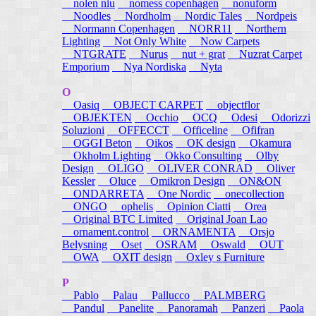
nolen niu
nomess copenhagen
nonuform
Noodles
Nordholm
Nordic Tales
Nordpeis
Normann Copenhagen
NORR11
Northern
Lighting
Not Only White
Now Carpets
NTGRATE
Nurus
nut + grat
Nuzrat Carpet
Emporium
Nya Nordiska
Nyta
O
Oasiq
OBJECT CARPET
objectflor
OBJEKTEN
Occhio
OCQ
Odesi
Odorizzi
Soluzioni
OFFECCT
Officeline
Ofifran
OGGI Beton
Oikos
OK design
Okamura
Okholm Lighting
Okko Consulting
Olby
Design
OLIGO
OLIVER CONRAD
Oliver
Kessler
Oluce
Omikron Design
ON&ON
ONDARRETA
One Nordic
onecollection
ONGO
ophelis
Opinion Ciatti
Orea
Original BTC Limited
Original Joan Lao
ornament.control
ORNAMENTA
Orsjo
Belysning
Oset
OSRAM
Oswald
OUT
OWA
OXIT design
Oxley s Furniture
P
Pablo
Palau
Pallucco
PALMBERG
Pandul
Panelite
Panoramah
Panzeri
Paola