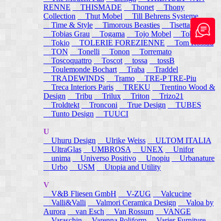
RENNE
THISMADE
Thonet
Thony
Collection
Thut Mobel
Till Behrens Systeme
Time & Style
Timorous Beasties
Tisettanta
Tobias Grau
Togama
Tojo Mobel
Token
Tokio
TOLERIE FOREZIENNE
Tom Rossau
TON
Tonelli
Tonon
Torremato
Toscoquattro
Toscot
tossa
tossB
Toulemonde Bochart
Traba
Traddel
TRADEWINDS
Tramo
TRE-P TRE-Piu
Treca Interiors Paris
TREKU
Trentino Wood &
Design
Tribu
Trilux
Triton
Trizo21
Troldtekt
Tronconi
True Design
TUBES
Tunto Design
TUUCI
U
Uhuru Design
Ulrike Weiss
ULTOM ITALIA
UltraGlas
UMBROSA
UNEX
Unifor
unima
Universo Positivo
Unopiu
Urbanature
Urbo
USM
Utopia and Utility
V
V&B Fliesen GmbH
V-ZUG
Valcucine
Valli&Valli
Valmori Ceramica Design
Valoa by
Aurora
van Esch
Van Rossum
VANGE
Varaschin
Varenna Poliform
Varier Furniture