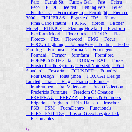
Faro
Farrah Sit
Farrow Ball
Fast
Febru
Feco
FEDE
feelfelt
Fehling Peiz
Feller
Fendi Casa
FerreroLegno
Ferrolight
Fiemme
3000
FIGUERAS
Figurae di JDS
filumen
Fima Carlo Frattini
FIORA
fioroni
Fischer
Mobel
FITNICE
Fleming Howland
Flexform
Flexform Mood
Floor Gres
FLORA
Flos
Flototto
Flou
Flowood
FMG
Focus
FOCUS Lighting
FontanaArte
Fontini
Forbo
Flooring
Forhouse
Forma 5
Formagenda
Formani
Former
formfarm
Formfjord
FORMOSIS Helsinki
FORMvorRAT
Forster
Forster Profile Systems
Forstl Naturstein
Fort
Standard
Foscarini
FOUNDED
Foundry
Four Design
fouta gmbh
FOXCAT Design
Limited
frach
Frag
Frama
Framery
fraubrunnen
frauMaier.com
Frech Collection
Fredericia Furniture
Freedom Of Creation
FREIFRAU
FREZZA
Friends & Founders
Frigerio
Frighetto
Fritz Hansen
froscher
FSB
FSM
FueraDentro
Functionals
FuRSTENBERG
Fusion Glass Designs Ltd.
Fusiontables
G