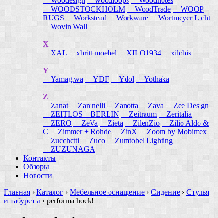
Woodesign
woodloops
Woodnotes
WOODSTOCKHOLM
WoodTrade
WOOP
RUGS
Workstead
Workware
Wortmeyer Licht
Wovin Wall
X
XAL
xbritt moebel
XILO1934
xilobis
Y
Yamagiwa
YDF
Ydol
Yothaka
Z
Zanat
Zaninelli
Zanotta
Zava
Zee Design
ZEITLOS – BERLIN
Zeitraum
Zeritalia
ZERO
ZeVa
Zieta
ZilenZio
Zilio Aldo &
C
Zimmer + Rohde
ZinX
Zoom by Mobimex
Zucchetti
Zuco
Zumtobel Lighting
ZUZUNAGA
Контакты
Обзоры
Новости
Главная
›
Каталог
›
Мебельное оснащение
›
Сидение
›
Стулья
и табуреты
›
performa hock!