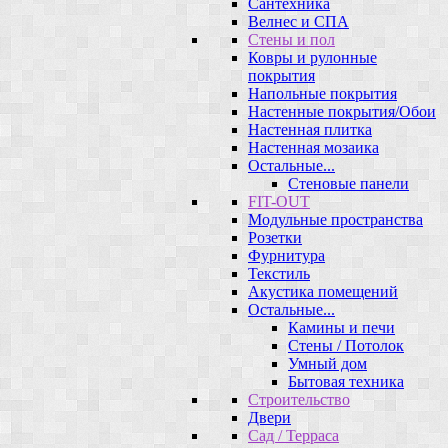
Сантехника
Велнес и СПА
Стены и пол
Ковры и рулонные
покрытия
Напольные покрытия
Настенные покрытия/Обои
Настенная плитка
Настенная мозаика
Остальные...
Стеновые панели
FIT-OUT
Модульные пространства
Розетки
Фурнитура
Текстиль
Акустика помещений
Остальные...
Камины и печи
Стены / Потолок
Умный дом
Бытовая техника
Строительство
Двери
Сад / Терраса