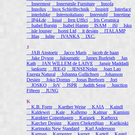
Innermost
Innersmile Furniture
Innofa
Innolux
Inox Schleiftechnik
Inspirit
Interface
interlubke
Internoitaliano
Interstuhl
Intertime
IP44.de
Iqual
Iren Uffici
Iris Ceramica
Isabel Burgin
Isabel Hamm
ISAM
iSi
Isku
isle lounge
Isomi Ltd
it design
ITALAMP
Itlas
Iulite
IVANKA
IXC.
J
JAB Anstoetz
Jacco Maris
jacob de baan
Jake Dyson
Jaloumatic
James Burleigh
Jan
Kath
JAN WILLEM de LAIVE
Jangir Maddadi
jankurtz
JEE-O
JENSENplus
Joan Lao
Energa Natural
Johanna Gullichsen
Johanson
Design
Joko Domus
Jonas Ihreborn
Jori
JOSKO
JoV
JSPR
Judith Seng
Junction
Fifteen
JUNG
K
K.B. Form
Kaether Weise
KAIA
Kaindl
Kaldewei
Kale
Kallemo
Kalmar
Kamism
Karakter Copenhagen
Karasek
Karboxx
Karcher Design
Karen Chekerdjian
Karikoski
Karimoku New Standard
Karl Andersson
Karman
Karpenter
karpet
Kartell
Kastel