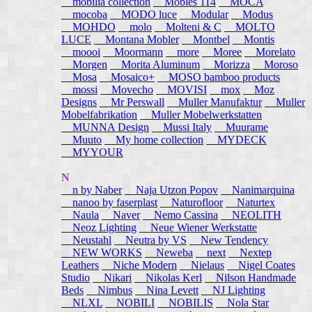
mobilia collection
Mobles 114
MOCA
mocoba
MODO luce
Modular
Modus
MOHDO
molo
Molteni & C
MOLTO
LUCE
Montana Mobler
Montbel
Montis
moooi
Moormann
more
Moree
Morelato
Morgen
Morita Aluminum
Morizza
Moroso
Mosa
Mosaico+
MOSO bamboo products
mossi
Movecho
MOVISI
mox
Moz
Designs
Mr Perswall
Muller Manufaktur
Muller
Mobelfabrikation
Muller Mobelwerkstatten
MUNNA Design
Mussi Italy
Muurame
Muuto
My home collection
MYDECK
MYYOUR
N
n by Naber
Naja Utzon Popov
Nanimarquina
nanoo by faserplast
Naturofloor
Naturtex
Naula
Naver
Nemo Cassina
NEOLITH
Neoz Lighting
Neue Wiener Werkstatte
Neustahl
Neutra by VS
New Tendency
NEW WORKS
Neweba
next
Nextep
Leathers
Niche Modern
Nielaus
Nigel Coates
Studio
Nikari
Nikolas Kerl
Nilson Handmade
Beds
Nimbus
Nina Levett
NJ Lighting
NLXL
NOBILI
NOBILIS
Nola Star