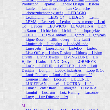
Production
lapalma
Lapelle Design
lasfera
Laufen
Laurameroni
Lea Ceramiche
lebenszubehoer by stef s
LEDAGIO
Ledlighting
LEDS-C4
LEDsON
Lehni
LEMA
Lensvelt
Leolux
less n more
Letti
Co
Leucos
LEUWICO
LEVANTINA
Licht
im Raum
Lichterloh
Lichtlauf
lichtprojekte
LIEHT
Light&Contrast
Lightnet
Lightyears
Ligne Roset
Lillian oberg
Lily Latifi
Limited.ch
Limpalux
Linde&Linde
Lineabeta
Lineablinds
Linteloo
Lintex
Lista Office
Lithos Design
Lithoss
Living
Divani
Living Jewels
LIVINGZONE
LK
Hjelle
Lladro
LND Design
LOBMEYR
LoCa
LOEHR
LoFFLER
Loft
Loll
Designs
Longhi
Loook Industries
Loop & Co
Louis Poulsen
Louise Roe
Lounge 22
Lourens Fisher
Lucelab
LUCENTE
LUCEPLAN
luce²
LUCTRA
Luflic
Lumen Center Italia
Lumigraf
LUMINA
Lumini
Lustrum
Lutz Huning
Luxonov
Luxy
Luz Difusion
lzf
M