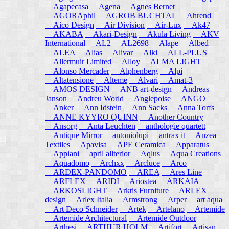
Agapecasa
Agena
Agnes Bernet
AGORAphil
AGROB BUCHTAL
Ahrend
Aico Design
Air Division
Air-Lux
Ak47
AKABA
Akari-Design
Akula Living
AKV
International
AL2
AL2698
Alape
Albed
ALEA
Alias
Alivar
Alki
ALL-PLUS
Allermuir Limited
Alloy
ALMA LIGHT
Alonso Mercader
Alphenberg
Alpi
Altatensione
Alteme
Alvari
Amat-3
AMOS DESIGN
ANB art-design
Andreas
Janson
Andreu World
Anglepoise
ANGO
Anker
Ann Idstein
Ann Sacks
Anna Torfs
ANNE KYYRO QUINN
Another Country
Ansorg
Anta Leuchten
anthologie quartett
Antique Mirror
antoniolupi
antrax it
Anzea
Textiles
Apavisa
APE Ceramica
Apparatus
Appiani
april allterior
Aqlus
Aqua Creations
Aquadomo
Archxx
Arcluce
Arco
ARDEX-PANDOMO
AREA
Ares Line
ARFLEX
ARIDI
Ariostea
ARKAIA
ARKOSLIGHT
Arktis Furniture
ARLEX
design
Arlex Italia
Armstrong
Arper
art aqua
Art Deco Schneider
Artek
Artelano
Artemide
Artemide Architectural
Artemide Outdoor
Arthesi
ARTHUR HOLM
Artifort
Artisan