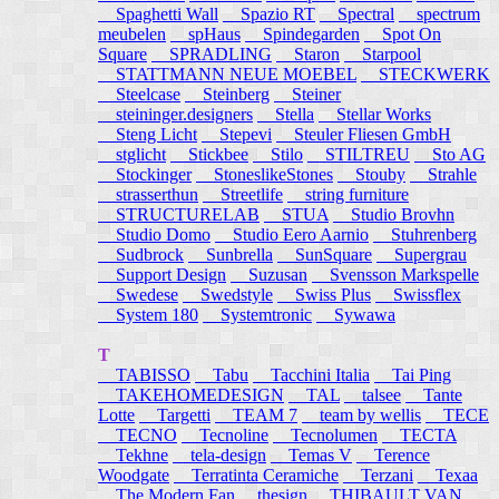
Spaghetti Wall
Spazio RT
Spectral
spectrum
meubelen
spHaus
Spindegarden
Spot On
Square
SPRADLING
Staron
Starpool
STATTMANN NEUE MOEBEL
STECKWERK
Steelcase
Steinberg
Steiner
steininger.designers
Stella
Stellar Works
Steng Licht
Stepevi
Steuler Fliesen GmbH
stglicht
Stickbee
Stilo
STILTREU
Sto AG
Stockinger
StoneslikeStones
Stouby
Strahle
strasserthun
Streetlife
string furniture
STRUCTURELAB
STUA
Studio Brovhn
Studio Domo
Studio Eero Aarnio
Stuhrenberg
Sudbrock
Sunbrella
SunSquare
Supergrau
Support Design
Suzusan
Svensson Markspelle
Swedese
Swedstyle
Swiss Plus
Swissflex
System 180
Systemtronic
Sywawa
T
TABISSO
Tabu
Tacchini Italia
Tai Ping
TAKEHOMEDESIGN
TAL
talsee
Tante
Lotte
Targetti
TEAM 7
team by wellis
TECE
TECNO
Tecnoline
Tecnolumen
TECTA
Tekhne
tela-design
Temas V
Terence
Woodgate
Terratinta Ceramiche
Terzani
Texaa
The Modern Fan
thesign
THIBAULT VAN