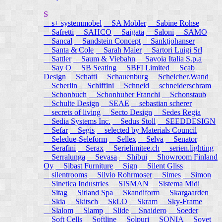
S
s+ systemmobel
SA Mobler
Sabine Rohse
Safretti
SAHCO
Saigata
Saloni
SAMO
Sancal
Sandstein Concept
Sanktjohanser
Santa & Cole
Sarah Maier
Sartori Luigi Srl
Sattler
Saum & Viebahn
Savoia Italia S.p.a
Say O
SB Seating
SBFI Limited
Scab
Design
Schatti
Schauenburg
Scheicher.Wand
Scherlin
Schiffini
Schneid
schneiderschram
Schonbuch
Schonhuber Franchi
Schonstaub
Schulte Design
SEAE
sebastian scherer
secrets of living
Secto Design
Sedes Regia
Sedia Systems Inc.
Sedus Stoll
SEEDDESIGN
Sefar
Segis
selected by Materials Council
Seledue-Seleform
Sellex
Selva
Senator
Serafini
Serax
Serielimitee.ch
serien.lighting
Serralunga
Sevasa
Shibui
Showroom Finland
Oy
Sibast Furniture
Sign
Silent Gliss
silentrooms
Silvio Rohrmoser
Simes
Simon
Sinetica Industries
SISMAN
Sistema Midi
Sitag
Sitland Spa
Skandiform
Skargaarden
Skia
Skitsch
SkLO
Skram
Sky-Frame
Slalom
Slamp
Slide
Snaidero
Soeder
Soft Cells
Softline
Solpuri
SONIA
Sovet