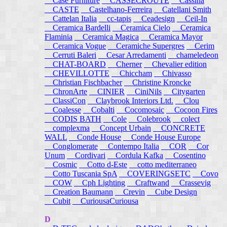
Case Furniture
CASSECROUTE
Cassina
CASTE
Castelhano-Ferreira
Catellani Smith
Cattelan Italia
cc-tapis
Ceadesign
Ceil-In
Ceramica Bardelli
Ceramica Cielo
Ceramica
Flaminia
Ceramica Magica
Ceramica Mayor
Ceramica Vogue
Ceramiche Supergres
Cerim
Cerruti Baleri
Cesar Arredamenti
chameledeon
CHAT-BOARD
Cherner
Chevalier edition
CHEVILLOTTE
Chiccham
Chivasso
Christian Fischbacher
Christine Kroncke
ChronArte
CINIER
CiniNils
Citygarten
ClassiCon
Claybrook Interiors Ltd.
Clou
Coalesse
Cobalti
Cocomosaic
Cocoon Fires
CODIS BATH
Cole
Colebrook
colect
complexma
Concept Urbain
CONCRETE
WALL
Conde House
Conde House Europe
Conglomerate
Contempo Italia
COR
Cor
Unum
Cordivari
Cordula Kafka
Cosentino
Cosmic
Cotto d-Este
cotto mediterraneo
Cotto Tuscania SpA
COVERINGSETC
Covo
COW
Cph Lighting
Craftwand
Crassevig
Creation Baumann
Crevin
Cube Design
Cubit
CuriousaCuriousa
D