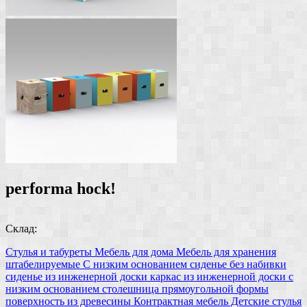
performa hock!
Склад:
Стулья и табуреты
Мебель для дома
Мебель для хранения
штабелируемые
С низким основанием
сиденье без набивки
сиденье из инженерной доски
каркас из инженерной доски
с
низким основанием
столешница прямоугольной формы
поверхность из древесины
Контрактная мебель
Детские стулья