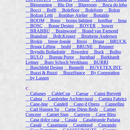
Bloomming
Blu Dot
Blueroom
Boca do lobo
Bocci
Boffi
Bolefloor
Boleform
Bolon
Bolzan Letti
Bombay Atelier
Bonaldo
BOOM
Booo
boops lighting
bordbar
bosa
BOSC
Bosse Design
BOVER
bower
BRABBU
Brainwood
Brand van Egmond
Brandoni
Brdr.Kruger
Brodrene Andersen
Brokis
brose-fogale
Bross
Bruag
BRUCK
Brugg Lifting
bruhl
BRUNE
Brunner
Bryndis Bolladottir
Bsweden
Buck
Bulbo
BULO
Bureau Puree
burgbad
Burkhardt
Leitner
Buro Schoch Werkhaus
BURRI
Buschfeld Design
Busnelli
BUVETEX INT.
Buzzi & Buzzi
BuzziSpace
By Corporation
by Lassen
C
Cabanes
CableCup
Caesar
Caimi Brevetti
Calma
Cambridge Architectural
Camira Fabrics
Cane-line
Capdell
Capo d Opera
Cappellini
Carl Hansen Sn
Carpe Diem Beds
Carpet
Concept
Carpet Sign
Carpyen
Carre Bleu
Casa dolce casa
Casala
Casalgrande Padana
Casali
Casamania
Casamood
Cascando