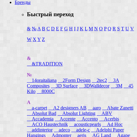
Бренды
Быстрый переход
&
№
A
B
C
D
E
F
G
H
I
J
K
L
M
N
O
P
Q
R
S
T
U
V
W
X
Y
Z
&
&TRADITION
№
14oraitaliana
2Form Design
2tec2
3A
Composites
3D Surface
3DWalldecor
3M
45
Kilo
8000C
A
a-carpet
A2 designers AB
aaro
Abate Zanetti
Absolut Bad
Absolut Lighting
ABV
Accademia
Accente
Accento
Acerbis
ACO Haustechnik
acousticpearls
Ad Hoc
addinterior
adeco
adele-c
Adelphi Paper
Hangings
Admonter
aeris
AG Land
Agape