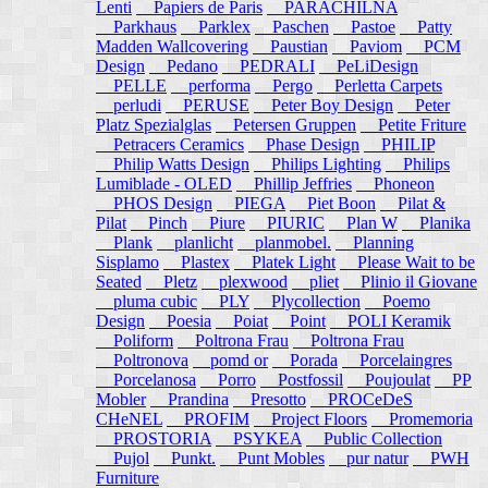
Lenti
Papiers de Paris
PARACHILNA
Parkhaus
Parklex
Paschen
Pastoe
Patty
Madden Wallcovering
Paustian
Paviom
PCM
Design
Pedano
PEDRALI
PeLiDesign
PELLE
performa
Pergo
Perletta Carpets
perludi
PERUSE
Peter Boy Design
Peter
Platz Spezialglas
Petersen Gruppen
Petite Friture
Petracers Ceramics
Phase Design
PHILIP
Philip Watts Design
Philips Lighting
Philips
Lumiblade - OLED
Phillip Jeffries
Phoneon
PHOS Design
PIEGA
Piet Boon
Pilat &
Pilat
Pinch
Piure
PIURIC
Plan W
Planika
Plank
planlicht
planmobel.
Planning
Sisplamo
Plastex
Platek Light
Please Wait to be
Seated
Pletz
plexwood
pliet
Plinio il Giovane
pluma cubic
PLY
Plycollection
Poemo
Design
Poesia
Poiat
Point
POLI Keramik
Poliform
Poltrona Frau
Poltrona Frau
Poltronova
pomd or
Porada
Porcelaingres
Porcelanosa
Porro
Postfossil
Poujoulat
PP
Mobler
Prandina
Presotto
PROCeDeS
CHeNEL
PROFIM
Project Floors
Promemoria
PROSTORIA
PSYKEA
Public Collection
Pujol
Punkt.
Punt Mobles
pur natur
PWH
Furniture