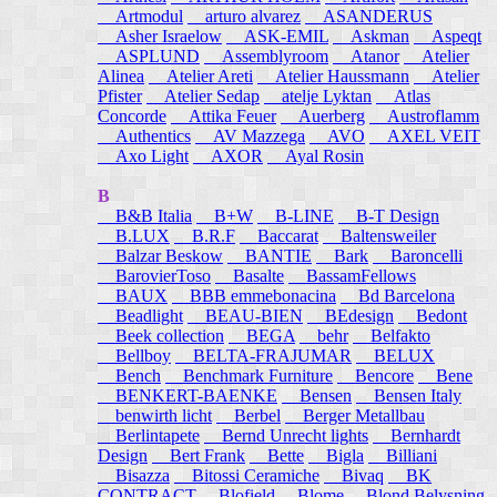
Artmodul
arturo alvarez
ASANDERUS
Asher Israelow
ASK-EMIL
Askman
Aspeqt
ASPLUND
Assemblyroom
Atanor
Atelier
Alinea
Atelier Areti
Atelier Haussmann
Atelier
Pfister
Atelier Sedap
atelje Lyktan
Atlas
Concorde
Attika Feuer
Auerberg
Austroflamm
Authentics
AV Mazzega
AVO
AXEL VEIT
Axo Light
AXOR
Ayal Rosin
B
B&B Italia
B+W
B-LINE
B-T Design
B.LUX
B.R.F
Baccarat
Baltensweiler
Balzar Beskow
BANTIE
Bark
Baroncelli
BarovierToso
Basalte
BassamFellows
BAUX
BBB emmebonacina
Bd Barcelona
Beadlight
BEAU-BIEN
BEdesign
Bedont
Beek collection
BEGA
behr
Belfakto
Bellboy
BELTA-FRAJUMAR
BELUX
Bench
Benchmark Furniture
Bencore
Bene
BENKERT-BAENKE
Bensen
Bensen Italy
benwirth licht
Berbel
Berger Metallbau
Berlintapete
Bernd Unrecht lights
Bernhardt
Design
Bert Frank
Bette
Bigla
Billiani
Bisazza
Bitossi Ceramiche
Bivaq
BK
CONTRACT
Blofield
Blome
Blond Belysning