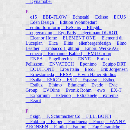
Dynamobel
E
e15
EBB-FLOW
Echtstahl
Eclisse
ECUS
Eden Design
Edition Wohnbedarf
editionformform
EeStairs
Effegibi
eggersmann
Ego Paris
eigenmannDUROT
Eleanor Home
ELEMENT ONE
Elementi di
Luceplan
Elica
Elitis
ellenbergerdesign
Elmo
Leather
Embacco Lighting
Embru-Werke AG
emeco
Emmanuel Babled
EMU Group
ENEA
Engelbrechts
ENNE
Enrico
Pellizzoni
ENVATECH
Eponimo
Equipo DRT
EQUITONE
Erba Italia
Ercol
Erik Jorgensen
Ernestomeda
ERSA
Erwin Hauer Studios
Esaila
ESIGO
ESIT
Espasso
Esthec
Estiluz
Ethimo
Ethnicraft
Evado
Evie
Group
EVOline
Evonik Rohm
ewo
EX-T
Expormim
Extendo
Extratapete
extremis
Ezarri
F
f-sign
F. Schumacher Co
F.LLi BOFFI
Fabbian
Falper
Fambuena
Famo
FANNY
ARONSEN
Fantini
Fantoni
Fap Ceramiche