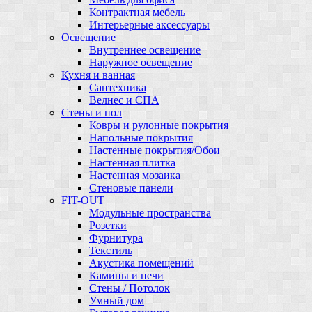
Контрактная мебель
Интерьерные аксессуары
Освещение
Внутреннее освещение
Наружное освещение
Кухня и ванная
Сантехника
Велнес и СПА
Стены и пол
Ковры и рулонные покрытия
Напольные покрытия
Настенные покрытия/Обои
Настенная плитка
Настенная мозаика
Стеновые панели
FIT-OUT
Модульные пространства
Розетки
Фурнитура
Текстиль
Акустика помещений
Камины и печи
Стены / Потолок
Умный дом