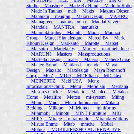
M-SHAPE
M2L
MA
Ma&De
MA-U
Studio
Maasberg
Made By Hand
Made In Ratio
Made In Taunus
mafi
Magis
Magnus Olesen
Maharam
maigrau
Maiori Design
MAKRO
Mamagreen
mammalampa
Mandal Veveri
Mandala
MANTRA
manufakt
Manufakturplus
Manutti
Maoli
Marazzi
Group
Marcal Signaletique
Marcel By
Marie
Khouri Design
Markanto
Marotte
Marset
Marsotto
Martela Oyj
Martex
martinelli luce
MARUNI
Masiero
Massproductions
Mastella Design
mater
Materia
Matiere Grise
Matteo Brioni
Mattiazzi
maude
Mawa
Design
Maxalto
Maxdesign
Maya Romanoff
Corp.
MCZ
MDD
MDF Italia
MDT-tex
MEINERTZ
Meld USA
Meng
Informationstechnik
Menu
Meridiani
Meritalia
Meson s Cucine
Metalarte
Metalco
Metalco
Home
Metalfire
Metten
mf-system
Miiing
Miinu
Miior
Milan Iluminacion
Milano
Bedding
Milldue
Millelumen
miniforms
Minimobl
Minotti
MINT Furniture
MIO
MIPA
Mirage
miramondo
Miranda Watkins
Misura Emme
Mitab
mmcite
Mobel
Mobica
MOBILFRESNO-ALTERNATIVE