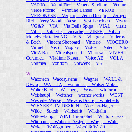
VARIO
Vauni Fire
Venetia Studium
Ventura
Verde Profilo
Vermund Larsen
VEROB
VERONESE
Verpan
Verso Design
Vertigo
Bird
Very Wood
Vesoi
Vest Leuchten
Vestre
VG&P
VIA
Via Della Spiga
VIAL
viasit
Vibia
Vibieffe
viccarbe
VIEFE
Vifian
Mobelwerkstatten AG
Vij5
Vilagrasa
Villeroy
& Boch
Vincent Sheppard
Vinterio
VIOCERO
Virtuell
Viso
Visplay
Vistosi
Viteo
Vitra
VitrA Bad
Vitrealspecchi
Vitrocsa
VIVES
Ceramica
Vladimir Kagan
Voice AB
VOLA
Volimea
Vondom
Vorwerk
VS
W
Wacotech - Wacosystems
Wagner
WALL &
DECo
WALLIA
wallunica
Walser Mobel
Walter Knoll
Wastberg
Wave
wb form
Weishaupl
Weitzner
werner works
WEST
Westeifel Werke
Wever&Ducre
whitebeds
WIENER GTV DESIGN
Wiesner-Hager
Wilde + Spieth
Wildspirit
Wilkhahn
Willowlamp
WINI Buromobel
Wintons Teak
Wittmann
Wobedo Design
Wogg
Wohr
Woka
Wolfsgruber
Wood & Washi