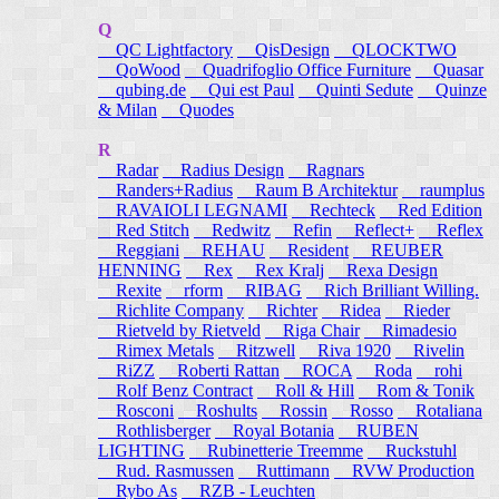
Q
QC Lightfactory
QisDesign
QLOCKTWO
QoWood
Quadrifoglio Office Furniture
Quasar
qubing.de
Qui est Paul
Quinti Sedute
Quinze
& Milan
Quodes
R
Radar
Radius Design
Ragnars
Randers+Radius
Raum B Architektur
raumplus
RAVAIOLI LEGNAMI
Rechteck
Red Edition
Red Stitch
Redwitz
Refin
Reflect+
Reflex
Reggiani
REHAU
Resident
REUBER
HENNING
Rex
Rex Kralj
Rexa Design
Rexite
rform
RIBAG
Rich Brilliant Willing.
Richlite Company
Richter
Ridea
Rieder
Rietveld by Rietveld
Riga Chair
Rimadesio
Rimex Metals
Ritzwell
Riva 1920
Rivelin
RiZZ
Roberti Rattan
ROCA
Roda
rohi
Rolf Benz Contract
Roll & Hill
Rom & Tonik
Rosconi
Roshults
Rossin
Rosso
Rotaliana
Rothlisberger
Royal Botania
RUBEN
LIGHTING
Rubinetterie Treemme
Ruckstuhl
Rud. Rasmussen
Ruttimann
RVW Production
Rybo As
RZB - Leuchten