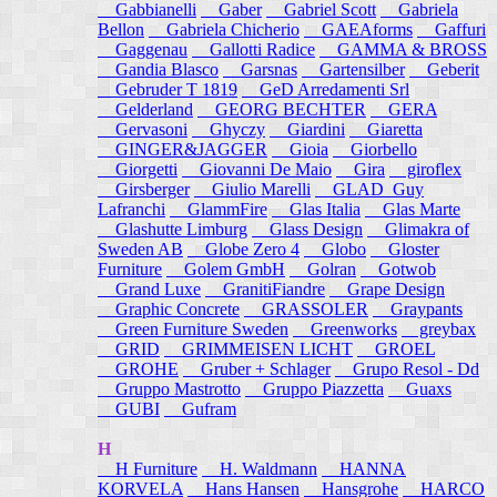
Gabbianelli
Gaber
Gabriel Scott
Gabriela
Bellon
Gabriela Chicherio
GAEAforms
Gaffuri
Gaggenau
Gallotti Radice
GAMMA & BROSS
Gandia Blasco
Garsnas
Gartensilber
Geberit
Gebruder T 1819
GeD Arredamenti Srl
Gelderland
GEORG BECHTER
GERA
Gervasoni
Ghyczy
Giardini
Giaretta
GINGER&JAGGER
Gioia
Giorbello
Giorgetti
Giovanni De Maio
Gira
giroflex
Girsberger
Giulio Marelli
GLAD_Guy
Lafranchi
GlammFire
Glas Italia
Glas Marte
Glashutte Limburg
Glass Design
Glimakra of
Sweden AB
Globe Zero 4
Globo
Gloster
Furniture
Golem GmbH
Golran
Gotwob
Grand Luxe
GranitiFiandre
Grape Design
Graphic Concrete
GRASSOLER
Graypants
Green Furniture Sweden
Greenworks
greybax
GRID
GRIMMEISEN LICHT
GROEL
GROHE
Gruber + Schlager
Grupo Resol - Dd
Gruppo Mastrotto
Gruppo Piazzetta
Guaxs
GUBI
Gufram
H
H Furniture
H. Waldmann
HANNA
KORVELA
Hans Hansen
Hansgrohe
HARCO