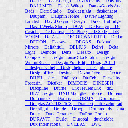
D-TEC
dade-design
DADObaths
Daisalux
DALLMER
Dansk Wilton
Dante-Goods And
Bads
Dare Studio
Dark at night
daskonzept
Dauphin
Dauphin Home
Davey Lighting
Limited
David Gaynor Design
David Trubridge
David Weeks Studio
DCW
De Breuyn
De
Castelli
De Padova
De Ploeg
de Sede
DE
VORM
De Zetel
DECOR WALTHER
Dedar
DEDON
Deesawat
DEGAS
Deknudt
Mirrors
Delightfull
DELIUS
Delivi
Delta
Light
Demode
Denz
Desalto
Design
Composite
Design House Stockholm
Design
Within Reach
Design You Edit
Design2Chill
designerslabel
Designheiten
designheure
Designoffice
Desiree
DevonDevon
Dexter
DHPH
dica
Didheya
Dieffebi
Diesel by
Foscarini
Dietiker
DIMODIS
DINESEN
Discipline
Diurne
Dix Heures Dix
dk3
DLV Design
DND Maniglie
do-ce
Domani
Domaniecki
Domus
DORMA
Dornbracht
Douglas ACOUSTICS
Draenert
dreizehngrad
Dresslight
Driade
Droog
Drummonds
dua
Dune
Dune Ceramica
DuPont Corian
DURAVIT
Durlet
Duropal
dutchglobe
Dux International
DVELAS
DVO