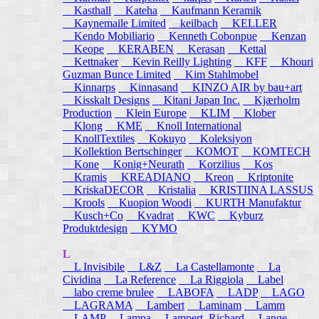
Kasthall
Kateha
Kaufmann Keramik
Kaynemaile Limited
keilbach
KELLER
Kendo Mobiliario
Kenneth Cobonpue
Kenzan
Keope
KERABEN
Kerasan
Kettal
Kettnaker
Kevin Reilly Lighting
KFF
Khouri
Guzman Bunce Limited
Kim Stahlmobel
Kinnarps
Kinnasand
KINZO AIR by bau+art
Kisskalt Designs
Kitani Japan Inc.
Kjærholm
Production
Klein Europe
KLIM
Klober
Klong
KME
Knoll International
KnollTextiles
Kokuyo
Koleksiyon
Kollektion Bertschinger
KOMOT
KOMTECH
Kone
Konig+Neurath
Korzilius
Kos
Kramis
KREADIANO
Kreon
Kriptonite
KriskaDECOR
Kristalia
KRISTIINA LASSUS
Krools
Kuopion Woodi
KURTH Manufaktur
Kusch+Co
Kvadrat
KWC
Kyburz
Produktdesign
KYMO
L
L Invisibile
L&Z
La Castellamonte
La
Cividina
La Reference
La Riggiola
Label
labo creme brulee
LABOFA
LADP
LAGO
LAGRAMA
Lambert
Laminam
Lamm
LAMP
Lampa
Lampert, Richard
Lange