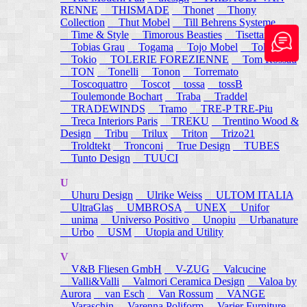
RENNE
THISMADE
Thonet
Thony
Collection
Thut Mobel
Till Behrens Systeme
Time & Style
Timorous Beasties
Tisettanta
Tobias Grau
Togama
Tojo Mobel
Token
Tokio
TOLERIE FOREZIENNE
Tom Rossau
TON
Tonelli
Tonon
Torremato
Toscoquattro
Toscot
tossa
tossB
Toulemonde Bochart
Traba
Traddel
TRADEWINDS
Tramo
TRE-P TRE-Piu
Treca Interiors Paris
TREKU
Trentino Wood &
Design
Tribu
Trilux
Triton
Trizo21
Troldtekt
Tronconi
True Design
TUBES
Tunto Design
TUUCI
U
Uhuru Design
Ulrike Weiss
ULTOM ITALIA
UltraGlas
UMBROSA
UNEX
Unifor
unima
Universo Positivo
Unopiu
Urbanature
Urbo
USM
Utopia and Utility
V
V&B Fliesen GmbH
V-ZUG
Valcucine
Valli&Valli
Valmori Ceramica Design
Valoa by
Aurora
van Esch
Van Rossum
VANGE
Varaschin
Varenna Poliform
Varier Furniture