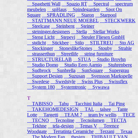
Spaghetti Wall
Spazio RT
Spectral
spectrum
meubelen
spHaus
Spindegarden
Spot On
Square
SPRADLING
Staron
Starpool
STATTMANN NEUE MOEBEL
STECKWERK
Steelcase
Steinberg
Steiner
steininger.designers
Stella
Stellar Works
Steng Licht
Stepevi
Steuler Fliesen GmbH
stglicht
Stickbee
Stilo
STILTREU
Sto AG
Stockinger
StoneslikeStones
Stouby
Strahle
strasserthun
Streetlife
string furniture
STRUCTURELAB
STUA
Studio Brovhn
Studio Domo
Studio Eero Aarnio
Stuhrenberg
Sudbrock
Sunbrella
SunSquare
Supergrau
Support Design
Suzusan
Svensson Markspelle
Swedese
Swedstyle
Swiss Plus
Swissflex
System 180
Systemtronic
Sywawa
T
TABISSO
Tabu
Tacchini Italia
Tai Ping
TAKEHOMEDESIGN
TAL
talsee
Tante
Lotte
Targetti
TEAM 7
team by wellis
TECE
TECNO
Tecnoline
Tecnolumen
TECTA
Tekhne
tela-design
Temas V
Terence
Woodgate
Terratinta Ceramiche
Terzani
Texaa
The Modern Fan
thesign
THIBAULT VAN