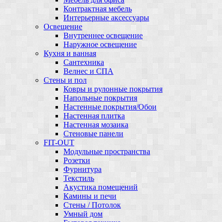
Контрактная мебель
Интерьерные аксессуары
Освещение
Внутреннее освещение
Наружное освещение
Кухня и ванная
Сантехника
Велнес и СПА
Стены и пол
Ковры и рулонные покрытия
Напольные покрытия
Настенные покрытия/Обои
Настенная плитка
Настенная мозаика
Стеновые панели
FIT-OUT
Модульные пространства
Розетки
Фурнитура
Текстиль
Акустика помещений
Камины и печи
Стены / Потолок
Умный дом