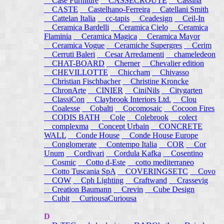
Case Furniture
CASSECROUTE
Cassina
CASTE
Castelhano-Ferreira
Catellani Smith
Cattelan Italia
cc-tapis
Ceadesign
Ceil-In
Ceramica Bardelli
Ceramica Cielo
Ceramica
Flaminia
Ceramica Magica
Ceramica Mayor
Ceramica Vogue
Ceramiche Supergres
Cerim
Cerruti Baleri
Cesar Arredamenti
chameledeon
CHAT-BOARD
Cherner
Chevalier edition
CHEVILLOTTE
Chiccham
Chivasso
Christian Fischbacher
Christine Kroncke
ChronArte
CINIER
CiniNils
Citygarten
ClassiCon
Claybrook Interiors Ltd.
Clou
Coalesse
Cobalti
Cocomosaic
Cocoon Fires
CODIS BATH
Cole
Colebrook
colect
complexma
Concept Urbain
CONCRETE
WALL
Conde House
Conde House Europe
Conglomerate
Contempo Italia
COR
Cor
Unum
Cordivari
Cordula Kafka
Cosentino
Cosmic
Cotto d-Este
cotto mediterraneo
Cotto Tuscania SpA
COVERINGSETC
Covo
COW
Cph Lighting
Craftwand
Crassevig
Creation Baumann
Crevin
Cube Design
Cubit
CuriousaCuriousa
D