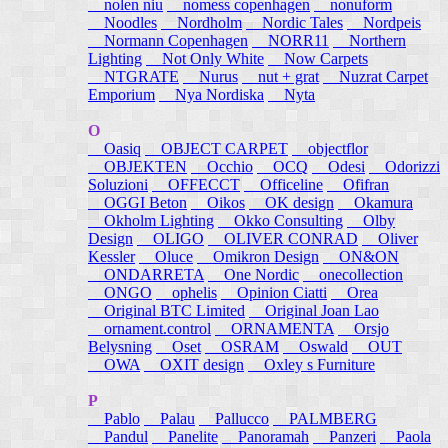
nolen niu
nomess copenhagen
nonuform
Noodles
Nordholm
Nordic Tales
Nordpeis
Normann Copenhagen
NORR11
Northern
Lighting
Not Only White
Now Carpets
NTGRATE
Nurus
nut + grat
Nuzrat Carpet
Emporium
Nya Nordiska
Nyta
O
Oasiq
OBJECT CARPET
objectflor
OBJEKTEN
Occhio
OCQ
Odesi
Odorizzi
Soluzioni
OFFECCT
Officeline
Ofifran
OGGI Beton
Oikos
OK design
Okamura
Okholm Lighting
Okko Consulting
Olby
Design
OLIGO
OLIVER CONRAD
Oliver
Kessler
Oluce
Omikron Design
ON&ON
ONDARRETA
One Nordic
onecollection
ONGO
ophelis
Opinion Ciatti
Orea
Original BTC Limited
Original Joan Lao
ornament.control
ORNAMENTA
Orsjo
Belysning
Oset
OSRAM
Oswald
OUT
OWA
OXIT design
Oxley s Furniture
P
Pablo
Palau
Pallucco
PALMBERG
Pandul
Panelite
Panoramah
Panzeri
Paola