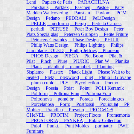
Lenti
Papiers de Paris
PARACHILNA
Parkhaus
Parklex
Paschen
Pastoe
Patty
Madden Wallcovering
Paustian
Paviom
PCM
Design
Pedano
PEDRALI
PeLiDesign
PELLE
performa
Pergo
Perletta Carpets
perludi
PERUSE
Peter Boy Design
Peter
Platz Spezialglas
Petersen Gruppen
Petite Friture
Petracers Ceramics
Phase Design
PHILIP
Philip Watts Design
Philips Lighting
Philips
Lumiblade - OLED
Phillip Jeffries
Phoneon
PHOS Design
PIEGA
Piet Boon
Pilat &
Pilat
Pinch
Piure
PIURIC
Plan W
Planika
Plank
planlicht
planmobel.
Planning
Sisplamo
Plastex
Platek Light
Please Wait to be
Seated
Pletz
plexwood
pliet
Plinio il Giovane
pluma cubic
PLY
Plycollection
Poemo
Design
Poesia
Poiat
Point
POLI Keramik
Poliform
Poltrona Frau
Poltrona Frau
Poltronova
pomd or
Porada
Porcelaingres
Porcelanosa
Porro
Postfossil
Poujoulat
PP
Mobler
Prandina
Presotto
PROCeDeS
CHeNEL
PROFIM
Project Floors
Promemoria
PROSTORIA
PSYKEA
Public Collection
Pujol
Punkt.
Punt Mobles
pur natur
PWH
Furniture