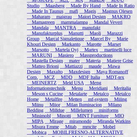
M-SHAPE
M2L
MA
Ma&De
MA-U
Studio
Maasberg
Made By Hand
Made In Ratio
Made In Taunus
mafi
Magis
Magnus Olesen
Maharam
maigrau
Maiori Design
MAKRO
Mamagreen
mammalampa
Mandal Veveri
Mandala
MANTRA
manufakt
Manufakturplus
Manutti
Maoli
Marazzi
Group
Marcal Signaletique
Marcel By
Marie
Khouri Design
Markanto
Marotte
Marset
Marsotto
Martela Oyj
Martex
martinelli luce
MARUNI
Masiero
Massproductions
Mastella Design
mater
Materia
Matiere Grise
Matteo Brioni
Mattiazzi
maude
Mawa
Design
Maxalto
Maxdesign
Maya Romanoff
Corp.
MCZ
MDD
MDF Italia
MDT-tex
MEINERTZ
Meld USA
Meng
Informationstechnik
Menu
Meridiani
Meritalia
Meson s Cucine
Metalarte
Metalco
Metalco
Home
Metalfire
Metten
mf-system
Miiing
Miinu
Miior
Milan Iluminacion
Milano
Bedding
Milldue
Millelumen
miniforms
Minimobl
Minotti
MINT Furniture
MIO
MIPA
Mirage
miramondo
Miranda Watkins
Misura Emme
Mitab
mmcite
Mobel
Mobica
MOBILFRESNO-ALTERNATIVE