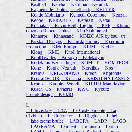
Kasthall
Kateha
Kaufmann Keramik
Kaynemaile Limited
keilbach
KELLER
Kendo Mobiliario
Kenneth Cobonpue
Kenzan
Keope
KERABEN
Kerasan
Kettal
Kettnaker
Kevin Reilly Lighting
KFF
Khouri
Guzman Bunce Limited
Kim Stahlmobel
Kinnarps
Kinnasand
KINZO AIR by bau+art
Kisskalt Designs
Kitani Japan Inc.
Kjærholm
Production
Klein Europe
KLIM
Klober
Klong
KME
Knoll International
KnollTextiles
Kokuyo
Koleksiyon
Kollektion Bertschinger
KOMOT
KOMTECH
Kone
Konig+Neurath
Korzilius
Kos
Kramis
KREADIANO
Kreon
Kriptonite
KriskaDECOR
Kristalia
KRISTIINA LASSUS
Krools
Kuopion Woodi
KURTH Manufaktur
Kusch+Co
Kvadrat
KWC
Kyburz
Produktdesign
KYMO
L
L Invisibile
L&Z
La Castellamonte
La
Cividina
La Reference
La Riggiola
Label
labo creme brulee
LABOFA
LADP
LAGO
LAGRAMA
Lambert
Laminam
Lamm
LAMP
Lampa
Lampert, Richard
Lange