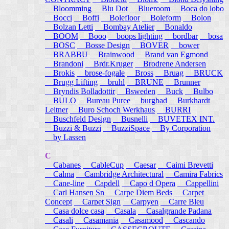
Bloomming
Blu Dot
Blueroom
Boca do lobo
Bocci
Boffi
Bolefloor
Boleform
Bolon
Bolzan Letti
Bombay Atelier
Bonaldo
BOOM
Booo
boops lighting
bordbar
bosa
BOSC
Bosse Design
BOVER
bower
BRABBU
Brainwood
Brand van Egmond
Brandoni
Brdr.Kruger
Brodrene Andersen
Brokis
brose-fogale
Bross
Bruag
BRUCK
Brugg Lifting
bruhl
BRUNE
Brunner
Bryndis Bolladottir
Bsweden
Buck
Bulbo
BULO
Bureau Puree
burgbad
Burkhardt
Leitner
Buro Schoch Werkhaus
BURRI
Buschfeld Design
Busnelli
BUVETEX INT.
Buzzi & Buzzi
BuzziSpace
By Corporation
by Lassen
C
Cabanes
CableCup
Caesar
Caimi Brevetti
Calma
Cambridge Architectural
Camira Fabrics
Cane-line
Capdell
Capo d Opera
Cappellini
Carl Hansen Sn
Carpe Diem Beds
Carpet
Concept
Carpet Sign
Carpyen
Carre Bleu
Casa dolce casa
Casala
Casalgrande Padana
Casali
Casamania
Casamood
Cascando