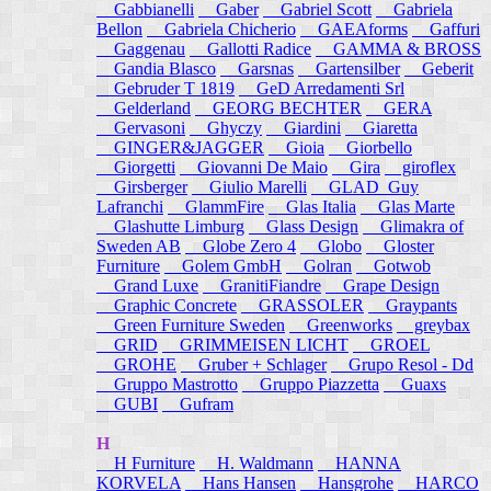
Gabbianelli
Gaber
Gabriel Scott
Gabriela
Bellon
Gabriela Chicherio
GAEAforms
Gaffuri
Gaggenau
Gallotti Radice
GAMMA & BROSS
Gandia Blasco
Garsnas
Gartensilber
Geberit
Gebruder T 1819
GeD Arredamenti Srl
Gelderland
GEORG BECHTER
GERA
Gervasoni
Ghyczy
Giardini
Giaretta
GINGER&JAGGER
Gioia
Giorbello
Giorgetti
Giovanni De Maio
Gira
giroflex
Girsberger
Giulio Marelli
GLAD_Guy
Lafranchi
GlammFire
Glas Italia
Glas Marte
Glashutte Limburg
Glass Design
Glimakra of
Sweden AB
Globe Zero 4
Globo
Gloster
Furniture
Golem GmbH
Golran
Gotwob
Grand Luxe
GranitiFiandre
Grape Design
Graphic Concrete
GRASSOLER
Graypants
Green Furniture Sweden
Greenworks
greybax
GRID
GRIMMEISEN LICHT
GROEL
GROHE
Gruber + Schlager
Grupo Resol - Dd
Gruppo Mastrotto
Gruppo Piazzetta
Guaxs
GUBI
Gufram
H
H Furniture
H. Waldmann
HANNA
KORVELA
Hans Hansen
Hansgrohe
HARCO