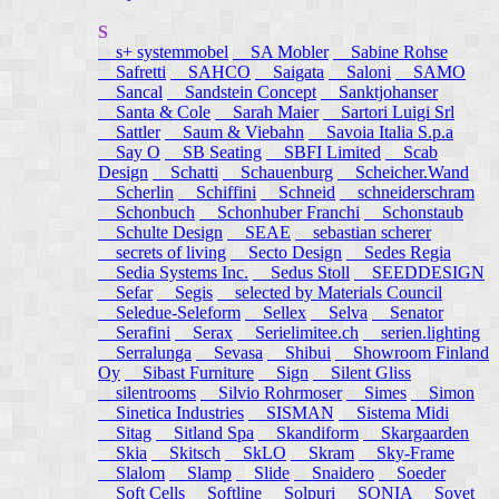
S
s+ systemmobel
SA Mobler
Sabine Rohse
Safretti
SAHCO
Saigata
Saloni
SAMO
Sancal
Sandstein Concept
Sanktjohanser
Santa & Cole
Sarah Maier
Sartori Luigi Srl
Sattler
Saum & Viebahn
Savoia Italia S.p.a
Say O
SB Seating
SBFI Limited
Scab
Design
Schatti
Schauenburg
Scheicher.Wand
Scherlin
Schiffini
Schneid
schneiderschram
Schonbuch
Schonhuber Franchi
Schonstaub
Schulte Design
SEAE
sebastian scherer
secrets of living
Secto Design
Sedes Regia
Sedia Systems Inc.
Sedus Stoll
SEEDDESIGN
Sefar
Segis
selected by Materials Council
Seledue-Seleform
Sellex
Selva
Senator
Serafini
Serax
Serielimitee.ch
serien.lighting
Serralunga
Sevasa
Shibui
Showroom Finland
Oy
Sibast Furniture
Sign
Silent Gliss
silentrooms
Silvio Rohrmoser
Simes
Simon
Sinetica Industries
SISMAN
Sistema Midi
Sitag
Sitland Spa
Skandiform
Skargaarden
Skia
Skitsch
SkLO
Skram
Sky-Frame
Slalom
Slamp
Slide
Snaidero
Soeder
Soft Cells
Softline
Solpuri
SONIA
Sovet