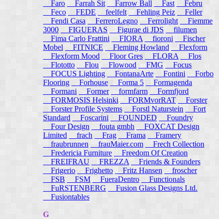
Faro
Farrah Sit
Farrow Ball
Fast
Febru
Feco
FEDE
feelfelt
Fehling Peiz
Feller
Fendi Casa
FerreroLegno
Ferrolight
Fiemme
3000
FIGUERAS
Figurae di JDS
filumen
Fima Carlo Frattini
FIORA
fioroni
Fischer
Mobel
FITNICE
Fleming Howland
Flexform
Flexform Mood
Floor Gres
FLORA
Flos
Flototto
Flou
Flowood
FMG
Focus
FOCUS Lighting
FontanaArte
Fontini
Forbo
Flooring
Forhouse
Forma 5
Formagenda
Formani
Former
formfarm
Formfjord
FORMOSIS Helsinki
FORMvorRAT
Forster
Forster Profile Systems
Forstl Naturstein
Fort
Standard
Foscarini
FOUNDED
Foundry
Four Design
fouta gmbh
FOXCAT Design
Limited
frach
Frag
Frama
Framery
fraubrunnen
frauMaier.com
Frech Collection
Fredericia Furniture
Freedom Of Creation
FREIFRAU
FREZZA
Friends & Founders
Frigerio
Frighetto
Fritz Hansen
froscher
FSB
FSM
FueraDentro
Functionals
FuRSTENBERG
Fusion Glass Designs Ltd.
Fusiontables
G