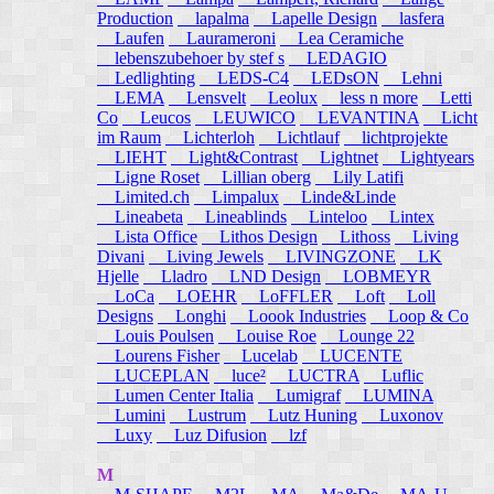
Production
lapalma
Lapelle Design
lasfera
Laufen
Laurameroni
Lea Ceramiche
lebenszubehoer by stef s
LEDAGIO
Ledlighting
LEDS-C4
LEDsON
Lehni
LEMA
Lensvelt
Leolux
less n more
Letti
Co
Leucos
LEUWICO
LEVANTINA
Licht
im Raum
Lichterloh
Lichtlauf
lichtprojekte
LIEHT
Light&Contrast
Lightnet
Lightyears
Ligne Roset
Lillian oberg
Lily Latifi
Limited.ch
Limpalux
Linde&Linde
Lineabeta
Lineablinds
Linteloo
Lintex
Lista Office
Lithos Design
Lithoss
Living
Divani
Living Jewels
LIVINGZONE
LK
Hjelle
Lladro
LND Design
LOBMEYR
LoCa
LOEHR
LoFFLER
Loft
Loll
Designs
Longhi
Loook Industries
Loop & Co
Louis Poulsen
Louise Roe
Lounge 22
Lourens Fisher
Lucelab
LUCENTE
LUCEPLAN
luce²
LUCTRA
Luflic
Lumen Center Italia
Lumigraf
LUMINA
Lumini
Lustrum
Lutz Huning
Luxonov
Luxy
Luz Difusion
lzf
M