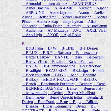
Artmodul
arturo alvarez
ASANDERUS
Asher Israelow
ASK-EMIL
Askman
Aspeqt
ASPLUND
Assemblyroom
Atanor
Atelier
Alinea
Atelier Areti
Atelier Haussmann
Atelier
Pfister
Atelier Sedap
atelje Lyktan
Atlas
Concorde
Attika Feuer
Auerberg
Austroflamm
Authentics
AV Mazzega
AVO
AXEL VEIT
Axo Light
AXOR
Ayal Rosin
B
B&B Italia
B+W
B-LINE
B-T Design
B.LUX
B.R.F
Baccarat
Baltensweiler
Balzar Beskow
BANTIE
Bark
Baroncelli
BarovierToso
Basalte
BassamFellows
BAUX
BBB emmebonacina
Bd Barcelona
Beadlight
BEAU-BIEN
BEdesign
Bedont
Beek collection
BEGA
behr
Belfakto
Bellboy
BELTA-FRAJUMAR
BELUX
Bench
Benchmark Furniture
Bencore
Bene
BENKERT-BAENKE
Bensen
Bensen Italy
benwirth licht
Berbel
Berger Metallbau
Berlintapete
Bernd Unrecht lights
Bernhardt
Design
Bert Frank
Bette
Bigla
Billiani
Bisazza
Bitossi Ceramiche
Bivaq
BK
CONTRACT
Blofield
Blome
Blond Belysning