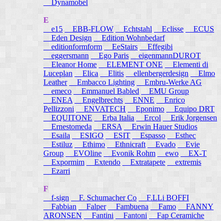
Dynamobel
E
e15
EBB-FLOW
Echtstahl
Eclisse
ECUS
Eden Design
Edition Wohnbedarf
editionformform
EeStairs
Effegibi
eggersmann
Ego Paris
eigenmannDUROT
Eleanor Home
ELEMENT ONE
Elementi di
Luceplan
Elica
Elitis
ellenbergerdesign
Elmo
Leather
Embacco Lighting
Embru-Werke AG
emeco
Emmanuel Babled
EMU Group
ENEA
Engelbrechts
ENNE
Enrico
Pellizzoni
ENVATECH
Eponimo
Equipo DRT
EQUITONE
Erba Italia
Ercol
Erik Jorgensen
Ernestomeda
ERSA
Erwin Hauer Studios
Esaila
ESIGO
ESIT
Espasso
Esthec
Estiluz
Ethimo
Ethnicraft
Evado
Evie
Group
EVOline
Evonik Rohm
ewo
EX-T
Expormim
Extendo
Extratapete
extremis
Ezarri
F
f-sign
F. Schumacher Co
F.LLi BOFFI
Fabbian
Falper
Fambuena
Famo
FANNY
ARONSEN
Fantini
Fantoni
Fap Ceramiche