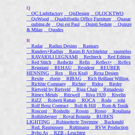
Q
QC Lightfactory
QisDesign
QLOCKTWO
QoWood
Quadrifoglio Office Furniture
Quasar
qubing.de
Qui est Paul
Quinti Sedute
Quinze
& Milan
Quodes
R
Radar
Radius Design
Ragnars
Randers+Radius
Raum B Architektur
raumplus
RAVAIOLI LEGNAMI
Rechteck
Red Edition
Red Stitch
Redwitz
Refin
Reflect+
Reflex
Reggiani
REHAU
Resident
REUBER
HENNING
Rex
Rex Kralj
Rexa Design
Rexite
rform
RIBAG
Rich Brilliant Willing.
Richlite Company
Richter
Ridea
Rieder
Rietveld by Rietveld
Riga Chair
Rimadesio
Rimex Metals
Ritzwell
Riva 1920
Rivelin
RiZZ
Roberti Rattan
ROCA
Roda
rohi
Rolf Benz Contract
Roll & Hill
Rom & Tonik
Rosconi
Roshults
Rossin
Rosso
Rotaliana
Rothlisberger
Royal Botania
RUBEN
LIGHTING
Rubinetterie Treemme
Ruckstuhl
Rud. Rasmussen
Ruttimann
RVW Production
Rybo As
RZB - Leuchten