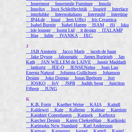
Innermost
Innersmile Furniture
Innofa
Innolux
Inox Schleiftechnik
Inspirit
Interface
interlubke
Internoitaliano
Interstuhl
Intertime
IP44.de
Iqual
Iren Uffici
Iris Ceramica
Isabel Burgin
Isabel Hamm
ISAM
iSi
Isku
isle lounge
Isomi Ltd
it design
ITALAMP
Itlas
Iulite
IVANKA
IXC.
J
JAB Anstoetz
Jacco Maris
jacob de baan
Jake Dyson
Jaloumatic
James Burleigh
Jan
Kath
JAN WILLEM de LAIVE
Jangir Maddadi
jankurtz
JEE-O
JENSENplus
Joan Lao
Energa Natural
Johanna Gullichsen
Johanson
Design
Joko Domus
Jonas Ihreborn
Jori
JOSKO
JoV
JSPR
Judith Seng
Junction
Fifteen
JUNG
K
K.B. Form
Kaether Weise
KAIA
Kaindl
Kaldewei
Kale
Kallemo
Kalmar
Kamism
Karakter Copenhagen
Karasek
Karboxx
Karcher Design
Karen Chekerdjian
Karikoski
Karimoku New Standard
Karl Andersson
Karman
Karpenter
karpet
Kartell
Kastel