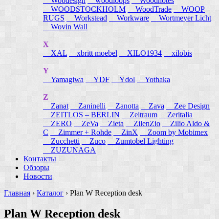
Woodesign
woodloops
Woodnotes
WOODSTOCKHOLM
WoodTrade
WOOP
RUGS
Workstead
Workware
Wortmeyer Licht
Wovin Wall
X
XAL
xbritt moebel
XILO1934
xilobis
Y
Yamagiwa
YDF
Ydol
Yothaka
Z
Zanat
Zaninelli
Zanotta
Zava
Zee Design
ZEITLOS – BERLIN
Zeitraum
Zeritalia
ZERO
ZeVa
Zieta
ZilenZio
Zilio Aldo &
C
Zimmer + Rohde
ZinX
Zoom by Mobimex
Zucchetti
Zuco
Zumtobel Lighting
ZUZUNAGA
Контакты
Обзоры
Новости
Главная
›
Каталог
›
Plan W Reception desk
Plan W Reception desk