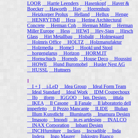
LOOR
Harrie Leenders
Hasenkopf
Haver &
Boecker
Haworth
Hay
Heerenhuis
Heizkorper Prolux
Helland
Hellux
Henge
HENRYTIMI
Hera
Hering Architectural
Concrete
Herman Cph
Herman Miller
Herman
Miller Europe
Hess
HEWI
Hey-Sign
Hirsch
Glass
Hirt Metallbau
Hisbalit
Holmegaard
Holmris Office
HOLTZ
Holzmanufaktur
Holzmedia
Home3
Hookl und Stool
horgenglarus
Horizon
HORM.IT
Hornschuch
Horreds
House Deco
Houssini
HOWE
Hund Buromobel
Husler Nest AG
HUSSL
Huttners
I
I + I
i-LeD
Idea Group
Ideal Form Team
Ideal Standard
Ideal Work
IDM Coupechoux
Ifo
iform
IGGOO
Ign. Design.
iittala
IKEA
Il Casone
Il Fanale
Il laboratorio dell
imperfetto
Il Pezzo Mancante
ILIDE
Illulian
Illum Kunstlicht
Illuminartis
Imamura Design
Imasoto
Imondi
in.es artdesign
INALCO
INAX Corporation
Inbani Design
INCHfurniture
Inclass
Incradible
Inda
Indera
Ingo Maurer
Inkiostro Bianco