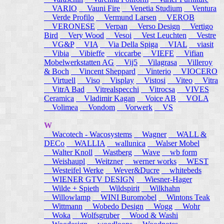
VARIO
Vauni Fire
Venetia Studium
Ventura
Verde Profilo
Vermund Larsen
VEROB
VERONESE
Verpan
Verso Design
Vertigo
Bird
Very Wood
Vesoi
Vest Leuchten
Vestre
VG&P
VIA
Via Della Spiga
VIAL
viasit
Vibia
Vibieffe
viccarbe
VIEFE
Vifian
Mobelwerkstatten AG
Vij5
Vilagrasa
Villeroy
& Boch
Vincent Sheppard
Vinterio
VIOCERO
Virtuell
Viso
Visplay
Vistosi
Viteo
Vitra
VitrA Bad
Vitrealspecchi
Vitrocsa
VIVES
Ceramica
Vladimir Kagan
Voice AB
VOLA
Volimea
Vondom
Vorwerk
VS
W
Wacotech - Wacosystems
Wagner
WALL &
DECo
WALLIA
wallunica
Walser Mobel
Walter Knoll
Wastberg
Wave
wb form
Weishaupl
Weitzner
werner works
WEST
Westeifel Werke
Wever&Ducre
whitebeds
WIENER GTV DESIGN
Wiesner-Hager
Wilde + Spieth
Wildspirit
Wilkhahn
Willowlamp
WINI Buromobel
Wintons Teak
Wittmann
Wobedo Design
Wogg
Wohr
Woka
Wolfsgruber
Wood & Washi