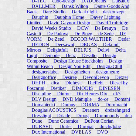
D-TEC
dade-design
DADObaths
Daisalux
DALLMER
Dansk Wilton
Dante-Goods And
Bads
Dare Studio
Dark at night
daskonzept
Dauphin
Dauphin Home
Davey Lighting
Limited
David Gaynor Design
David Trubridge
David Weeks Studio
DCW
De Breuyn
De
Castelli
De Padova
De Ploeg
de Sede
DE
VORM
De Zetel
DECOR WALTHER
Dedar
DEDON
Deesawat
DEGAS
Deknudt
Mirrors
Delightfull
DELIUS
Delivi
Delta
Light
Demode
Denz
Desalto
Design
Composite
Design House Stockholm
Design
Within Reach
Design You Edit
Design2Chill
designerslabel
Designheiten
designheure
Designoffice
Desiree
DevonDevon
Dexter
DHPH
dica
Didheya
Dieffebi
Diesel by
Foscarini
Dietiker
DIMODIS
DINESEN
Discipline
Diurne
Dix Heures Dix
dk3
DLV Design
DND Maniglie
do-ce
Domani
Domaniecki
Domus
DORMA
Dornbracht
Douglas ACOUSTICS
Draenert
dreizehngrad
Dresslight
Driade
Droog
Drummonds
dua
Dune
Dune Ceramica
DuPont Corian
DURAVIT
Durlet
Duropal
dutchglobe
Dux International
DVELAS
DVO