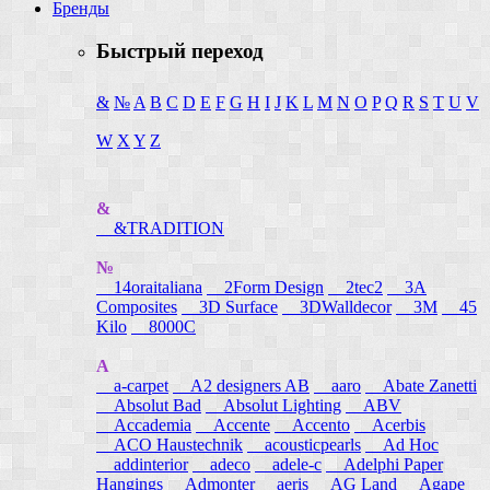
Бренды
Быстрый переход
&
№
A
B
C
D
E
F
G
H
I
J
K
L
M
N
O
P
Q
R
S
T
U
V
W
X
Y
Z
&
&TRADITION
№
14oraitaliana
2Form Design
2tec2
3A
Composites
3D Surface
3DWalldecor
3M
45
Kilo
8000C
A
a-carpet
A2 designers AB
aaro
Abate Zanetti
Absolut Bad
Absolut Lighting
ABV
Accademia
Accente
Accento
Acerbis
ACO Haustechnik
acousticpearls
Ad Hoc
addinterior
adeco
adele-c
Adelphi Paper
Hangings
Admonter
aeris
AG Land
Agape