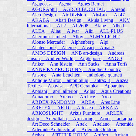
Agapecasa
Agena
Agnes Bernet
AGORAphil
AGROB BUCHTAL
Ahrend
Aico Design
Air Division
Air-Lux
Ak47
AKABA
Akari-Design
Akula Living
AKV
International
AL2
AL2698
Alape
Albed
ALEA
Alias
Alivar
Alki
ALL-PLUS
Allermuir Limited
Alloy
ALMA LIGHT
Alonso Mercader
Alphenberg
Alpi
Altatensione
Alteme
Alvari
Amat-3
AMOS DESIGN
ANB art-design
Andreas
Janson
Andreu World
Anglepoise
ANGO
Anker
Ann Idstein
Ann Sacks
Anna Torfs
ANNE KYYRO QUINN
Another Country
Ansorg
Anta Leuchten
anthologie quartett
Antique Mirror
antoniolupi
antrax it
Anzea
Textiles
Apavisa
APE Ceramica
Apparatus
Appiani
april allterior
Aqlus
Aqua Creations
Aquadomo
Archxx
Arcluce
Arco
ARDEX-PANDOMO
AREA
Ares Line
ARFLEX
ARIDI
Ariostea
ARKAIA
ARKOSLIGHT
Arktis Furniture
ARLEX
design
Arlex Italia
Armstrong
Arper
art aqua
Art Deco Schneider
Artek
Artelano
Artemide
Artemide Architectural
Artemide Outdoor
Arthesi
ARTHUR HOLM
Artifort
Artisan