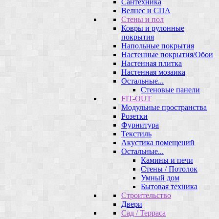
Сантехника
Велнес и СПА
Стены и пол
Ковры и рулонные
покрытия
Напольные покрытия
Настенные покрытия/Обои
Настенная плитка
Настенная мозаика
Остальные...
Стеновые панели
FIT-OUT
Модульные пространства
Розетки
Фурнитура
Текстиль
Акустика помещений
Остальные...
Камины и печи
Стены / Потолок
Умный дом
Бытовая техника
Строительство
Двери
Сад / Терраса