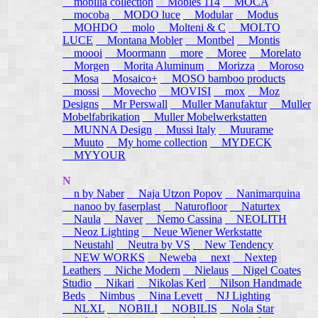
mobilia collection
Mobles 114
MOCA
mocoba
MODO luce
Modular
Modus
MOHDO
molo
Molteni & C
MOLTO
LUCE
Montana Mobler
Montbel
Montis
moooi
Moormann
more
Moree
Morelato
Morgen
Morita Aluminum
Morizza
Moroso
Mosa
Mosaico+
MOSO bamboo products
mossi
Movecho
MOVISI
mox
Moz
Designs
Mr Perswall
Muller Manufaktur
Muller
Mobelfabrikation
Muller Mobelwerkstatten
MUNNA Design
Mussi Italy
Muurame
Muuto
My home collection
MYDECK
MYYOUR
N
n by Naber
Naja Utzon Popov
Nanimarquina
nanoo by faserplast
Naturofloor
Naturtex
Naula
Naver
Nemo Cassina
NEOLITH
Neoz Lighting
Neue Wiener Werkstatte
Neustahl
Neutra by VS
New Tendency
NEW WORKS
Neweba
next
Nextep
Leathers
Niche Modern
Nielaus
Nigel Coates
Studio
Nikari
Nikolas Kerl
Nilson Handmade
Beds
Nimbus
Nina Levett
NJ Lighting
NLXL
NOBILI
NOBILIS
Nola Star