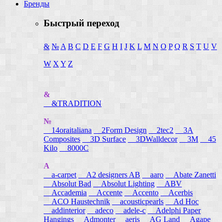
Бренды
Быстрый переход
&
№
A
B
C
D
E
F
G
H
I
J
K
L
M
N
O
P
Q
R
S
T
U
V
W
X
Y
Z
&
&TRADITION
№
14oraitaliana
2Form Design
2tec2
3A
Composites
3D Surface
3DWalldecor
3M
45
Kilo
8000C
A
a-carpet
A2 designers AB
aaro
Abate Zanetti
Absolut Bad
Absolut Lighting
ABV
Accademia
Accente
Accento
Acerbis
ACO Haustechnik
acousticpearls
Ad Hoc
addinterior
adeco
adele-c
Adelphi Paper
Hangings
Admonter
aeris
AG Land
Agape