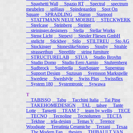
Spaghetti Wall
Spazio RT
Spectral
spectrum
meubelen
spHaus
Spindegarden
Spot On
Square
SPRADLING
Staron
Starpool
STATTMANN NEUE MOEBEL
STECKWERK
Steelcase
Steinberg
Steiner
steininger.designers
Stella
Stellar Works
Steng Licht
Stepevi
Steuler Fliesen GmbH
stglicht
Stickbee
Stilo
STILTREU
Sto AG
Stockinger
StoneslikeStones
Stouby
Strahle
strasserthun
Streetlife
string furniture
STRUCTURELAB
STUA
Studio Brovhn
Studio Domo
Studio Eero Aarnio
Stuhrenberg
Sudbrock
Sunbrella
SunSquare
Supergrau
Support Design
Suzusan
Svensson Markspelle
Swedese
Swedstyle
Swiss Plus
Swissflex
System 180
Systemtronic
Sywawa
T
TABISSO
Tabu
Tacchini Italia
Tai Ping
TAKEHOMEDESIGN
TAL
talsee
Tante
Lotte
Targetti
TEAM 7
team by wellis
TECE
TECNO
Tecnoline
Tecnolumen
TECTA
Tekhne
tela-design
Temas V
Terence
Woodgate
Terratinta Ceramiche
Terzani
Texaa
The Modern Fan
thesign
THIBAULT VAN