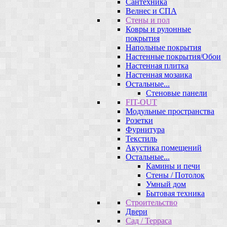
Сантехника
Велнес и СПА
Стены и пол
Ковры и рулонные
покрытия
Напольные покрытия
Настенные покрытия/Обои
Настенная плитка
Настенная мозаика
Остальные...
Стеновые панели
FIT-OUT
Модульные пространства
Розетки
Фурнитура
Текстиль
Акустика помещений
Остальные...
Камины и печи
Стены / Потолок
Умный дом
Бытовая техника
Строительство
Двери
Сад / Терраса