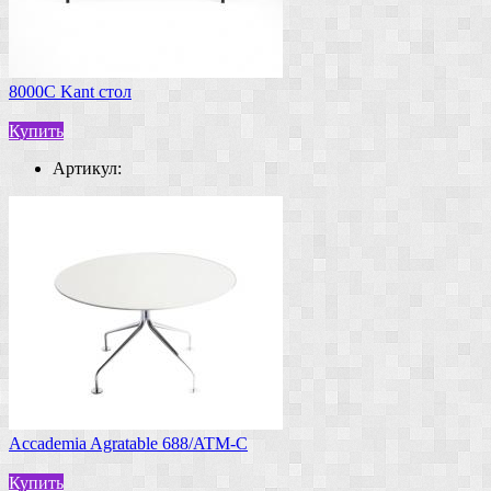
8000C Kant стол
Купить
Артикул:
Accademia Agratable 688/ATM-C
Купить