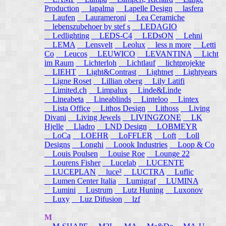
Production
lapalma
Lapelle Design
lasfera
Laufen
Laurameroni
Lea Ceramiche
lebenszubehoer by stef s
LEDAGIO
Ledlighting
LEDS-C4
LEDsON
Lehni
LEMA
Lensvelt
Leolux
less n more
Letti
Co
Leucos
LEUWICO
LEVANTINA
Licht
im Raum
Lichterloh
Lichtlauf
lichtprojekte
LIEHT
Light&Contrast
Lightnet
Lightyears
Ligne Roset
Lillian oberg
Lily Latifi
Limited.ch
Limpalux
Linde&Linde
Lineabeta
Lineablinds
Linteloo
Lintex
Lista Office
Lithos Design
Lithoss
Living
Divani
Living Jewels
LIVINGZONE
LK
Hjelle
Lladro
LND Design
LOBMEYR
LoCa
LOEHR
LoFFLER
Loft
Loll
Designs
Longhi
Loook Industries
Loop & Co
Louis Poulsen
Louise Roe
Lounge 22
Lourens Fisher
Lucelab
LUCENTE
LUCEPLAN
luce²
LUCTRA
Luflic
Lumen Center Italia
Lumigraf
LUMINA
Lumini
Lustrum
Lutz Huning
Luxonov
Luxy
Luz Difusion
lzf
M