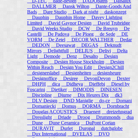
D-TEC
dade-design
DADObaths
Daisalux
DALLMER
Dansk Wilton
Dante-Goods And
Bads
Dare Studio
Dark at night
daskonzept
Dauphin
Dauphin Home
Davey Lighting
Limited
David Gaynor Design
David Trubridge
David Weeks Studio
DCW
De Breuyn
De
Castelli
De Padova
De Ploeg
de Sede
DE
VORM
De Zetel
DECOR WALTHER
Dedar
DEDON
Deesawat
DEGAS
Deknudt
Mirrors
Delightfull
DELIUS
Delivi
Delta
Light
Demode
Denz
Desalto
Design
Composite
Design House Stockholm
Design
Within Reach
Design You Edit
Design2Chill
designerslabel
Designheiten
designheure
Designoffice
Desiree
DevonDevon
Dexter
DHPH
dica
Didheya
Dieffebi
Diesel by
Foscarini
Dietiker
DIMODIS
DINESEN
Discipline
Diurne
Dix Heures Dix
dk3
DLV Design
DND Maniglie
do-ce
Domani
Domaniecki
Domus
DORMA
Dornbracht
Douglas ACOUSTICS
Draenert
dreizehngrad
Dresslight
Driade
Droog
Drummonds
dua
Dune
Dune Ceramica
DuPont Corian
DURAVIT
Durlet
Duropal
dutchglobe
Dux International
DVELAS
DVO