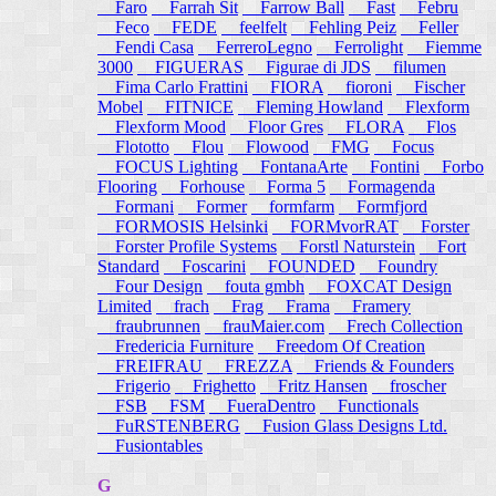
Faro
Farrah Sit
Farrow Ball
Fast
Febru
Feco
FEDE
feelfelt
Fehling Peiz
Feller
Fendi Casa
FerreroLegno
Ferrolight
Fiemme
3000
FIGUERAS
Figurae di JDS
filumen
Fima Carlo Frattini
FIORA
fioroni
Fischer
Mobel
FITNICE
Fleming Howland
Flexform
Flexform Mood
Floor Gres
FLORA
Flos
Flototto
Flou
Flowood
FMG
Focus
FOCUS Lighting
FontanaArte
Fontini
Forbo
Flooring
Forhouse
Forma 5
Formagenda
Formani
Former
formfarm
Formfjord
FORMOSIS Helsinki
FORMvorRAT
Forster
Forster Profile Systems
Forstl Naturstein
Fort
Standard
Foscarini
FOUNDED
Foundry
Four Design
fouta gmbh
FOXCAT Design
Limited
frach
Frag
Frama
Framery
fraubrunnen
frauMaier.com
Frech Collection
Fredericia Furniture
Freedom Of Creation
FREIFRAU
FREZZA
Friends & Founders
Frigerio
Frighetto
Fritz Hansen
froscher
FSB
FSM
FueraDentro
Functionals
FuRSTENBERG
Fusion Glass Designs Ltd.
Fusiontables
G