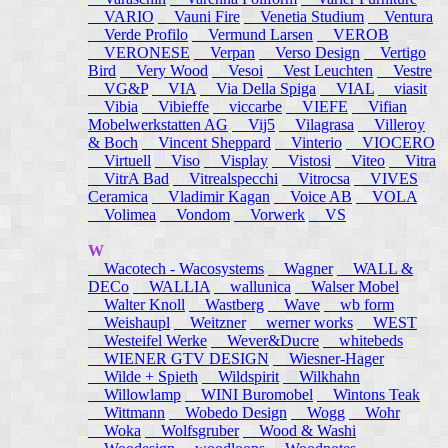
VARIO
Vauni Fire
Venetia Studium
Ventura
Verde Profilo
Vermund Larsen
VEROB
VERONESE
Verpan
Verso Design
Vertigo
Bird
Very Wood
Vesoi
Vest Leuchten
Vestre
VG&P
VIA
Via Della Spiga
VIAL
viasit
Vibia
Vibieffe
viccarbe
VIEFE
Vifian
Mobelwerkstatten AG
Vij5
Vilagrasa
Villeroy
& Boch
Vincent Sheppard
Vinterio
VIOCERO
Virtuell
Viso
Visplay
Vistosi
Viteo
Vitra
VitrA Bad
Vitrealspecchi
Vitrocsa
VIVES
Ceramica
Vladimir Kagan
Voice AB
VOLA
Volimea
Vondom
Vorwerk
VS
W
Wacotech - Wacosystems
Wagner
WALL &
DECo
WALLIA
wallunica
Walser Mobel
Walter Knoll
Wastberg
Wave
wb form
Weishaupl
Weitzner
werner works
WEST
Westeifel Werke
Wever&Ducre
whitebeds
WIENER GTV DESIGN
Wiesner-Hager
Wilde + Spieth
Wildspirit
Wilkhahn
Willowlamp
WINI Buromobel
Wintons Teak
Wittmann
Wobedo Design
Wogg
Wohr
Woka
Wolfsgruber
Wood & Washi