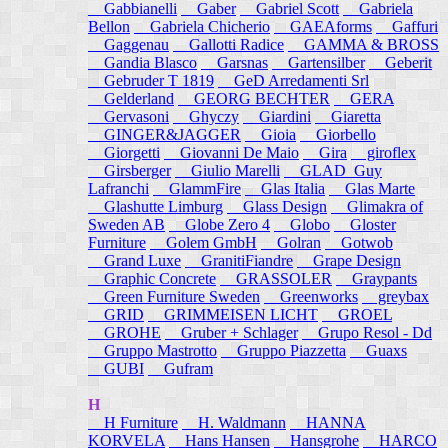
Gabbianelli
Gaber
Gabriel Scott
Gabriela
Bellon
Gabriela Chicherio
GAEAforms
Gaffuri
Gaggenau
Gallotti Radice
GAMMA & BROSS
Gandia Blasco
Garsnas
Gartensilber
Geberit
Gebruder T 1819
GeD Arredamenti Srl
Gelderland
GEORG BECHTER
GERA
Gervasoni
Ghyczy
Giardini
Giaretta
GINGER&JAGGER
Gioia
Giorbello
Giorgetti
Giovanni De Maio
Gira
giroflex
Girsberger
Giulio Marelli
GLAD_Guy
Lafranchi
GlammFire
Glas Italia
Glas Marte
Glashutte Limburg
Glass Design
Glimakra of
Sweden AB
Globe Zero 4
Globo
Gloster
Furniture
Golem GmbH
Golran
Gotwob
Grand Luxe
GranitiFiandre
Grape Design
Graphic Concrete
GRASSOLER
Graypants
Green Furniture Sweden
Greenworks
greybax
GRID
GRIMMEISEN LICHT
GROEL
GROHE
Gruber + Schlager
Grupo Resol - Dd
Gruppo Mastrotto
Gruppo Piazzetta
Guaxs
GUBI
Gufram
H
H Furniture
H. Waldmann
HANNA
KORVELA
Hans Hansen
Hansgrohe
HARCO