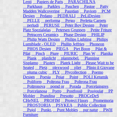
Lenti
Papiers de Paris
PARACHILNA
Parkhaus
Parklex
Paschen
Pastoe
Patty
Madden Wallcovering
Paustian
Paviom
PCM
Design
Pedano
PEDRALI
PeLiDesign
PELLE
performa
Pergo
Perletta Carpets
perludi
PERUSE
Peter Boy Design
Peter
Platz Spezialglas
Petersen Gruppen
Petite Friture
Petracers Ceramics
Phase Design
PHILIP
Philip Watts Design
Philips Lighting
Philips
Lumiblade - OLED
Phillip Jeffries
Phoneon
PHOS Design
PIEGA
Piet Boon
Pilat &
Pilat
Pinch
Piure
PIURIC
Plan W
Planika
Plank
planlicht
planmobel.
Planning
Sisplamo
Plastex
Platek Light
Please Wait to be
Seated
Pletz
plexwood
pliet
Plinio il Giovane
pluma cubic
PLY
Plycollection
Poemo
Design
Poesia
Poiat
Point
POLI Keramik
Poliform
Poltrona Frau
Poltrona Frau
Poltronova
pomd or
Porada
Porcelaingres
Porcelanosa
Porro
Postfossil
Poujoulat
PP
Mobler
Prandina
Presotto
PROCeDeS
CHeNEL
PROFIM
Project Floors
Promemoria
PROSTORIA
PSYKEA
Public Collection
Pujol
Punkt.
Punt Mobles
pur natur
PWH
Furniture