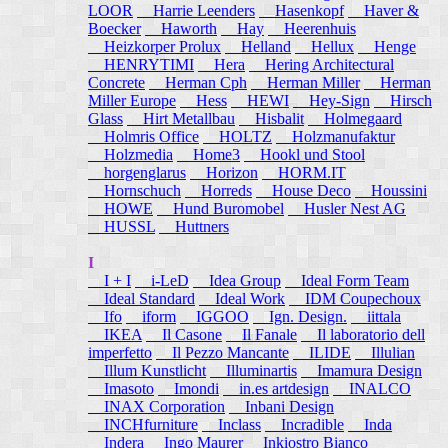
LOOR
Harrie Leenders
Hasenkopf
Haver &
Boecker
Haworth
Hay
Heerenhuis
Heizkorper Prolux
Helland
Hellux
Henge
HENRYTIMI
Hera
Hering Architectural
Concrete
Herman Cph
Herman Miller
Herman
Miller Europe
Hess
HEWI
Hey-Sign
Hirsch
Glass
Hirt Metallbau
Hisbalit
Holmegaard
Holmris Office
HOLTZ
Holzmanufaktur
Holzmedia
Home3
Hookl und Stool
horgenglarus
Horizon
HORM.IT
Hornschuch
Horreds
House Deco
Houssini
HOWE
Hund Buromobel
Husler Nest AG
HUSSL
Huttners
I
I + I
i-LeD
Idea Group
Ideal Form Team
Ideal Standard
Ideal Work
IDM Coupechoux
Ifo
iform
IGGOO
Ign. Design.
iittala
IKEA
Il Casone
Il Fanale
Il laboratorio dell
imperfetto
Il Pezzo Mancante
ILIDE
Illulian
Illum Kunstlicht
Illuminartis
Imamura Design
Imasoto
Imondi
in.es artdesign
INALCO
INAX Corporation
Inbani Design
INCHfurniture
Inclass
Incradible
Inda
Indera
Ingo Maurer
Inkiostro Bianco