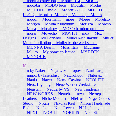
mobilia collection
Mobles 114
MOCA
mocoba
MODO luce
Modular
Modus
MOHDO
molo
Molteni & C
MOLTO
LUCE
Montana Mobler
Montbel
Montis
moooi
Moormann
more
Moree
Morelato
Morgen
Morita Aluminum
Morizza
Moroso
Mosa
Mosaico+
MOSO bamboo products
mossi
Movecho
MOVISI
mox
Moz
Designs
Mr Perswall
Muller Manufaktur
Muller
Mobelfabrikation
Muller Mobelwerkstatten
MUNNA Design
Mussi Italy
Muurame
Muuto
My home collection
MYDECK
MYYOUR
N
n by Naber
Naja Utzon Popov
Nanimarquina
nanoo by faserplast
Naturofloor
Naturtex
Naula
Naver
Nemo Cassina
NEOLITH
Neoz Lighting
Neue Wiener Werkstatte
Neustahl
Neutra by VS
New Tendency
NEW WORKS
Neweba
next
Nextep
Leathers
Niche Modern
Nielaus
Nigel Coates
Studio
Nikari
Nikolas Kerl
Nilson Handmade
Beds
Nimbus
Nina Levett
NJ Lighting
NLXL
NOBILI
NOBILIS
Nola Star