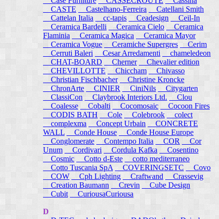
Case Furniture
CASSECROUTE
Cassina
CASTE
Castelhano-Ferreira
Catellani Smith
Cattelan Italia
cc-tapis
Ceadesign
Ceil-In
Ceramica Bardelli
Ceramica Cielo
Ceramica
Flaminia
Ceramica Magica
Ceramica Mayor
Ceramica Vogue
Ceramiche Supergres
Cerim
Cerruti Baleri
Cesar Arredamenti
chameledeon
CHAT-BOARD
Cherner
Chevalier edition
CHEVILLOTTE
Chiccham
Chivasso
Christian Fischbacher
Christine Kroncke
ChronArte
CINIER
CiniNils
Citygarten
ClassiCon
Claybrook Interiors Ltd.
Clou
Coalesse
Cobalti
Cocomosaic
Cocoon Fires
CODIS BATH
Cole
Colebrook
colect
complexma
Concept Urbain
CONCRETE
WALL
Conde House
Conde House Europe
Conglomerate
Contempo Italia
COR
Cor
Unum
Cordivari
Cordula Kafka
Cosentino
Cosmic
Cotto d-Este
cotto mediterraneo
Cotto Tuscania SpA
COVERINGSETC
Covo
COW
Cph Lighting
Craftwand
Crassevig
Creation Baumann
Crevin
Cube Design
Cubit
CuriousaCuriousa
D