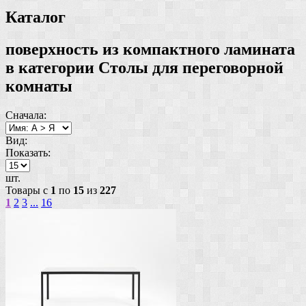
Каталог
поверхность из компактного ламината
в категории Столы для переговорной
комнаты
Сначала:
Вид:
Показать:
шт.
Товары с
1
по
15
из
227
1
2
3
...
16