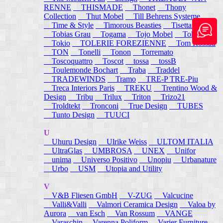
RENNE
THISMADE
Thonet
Thony
Collection
Thut Mobel
Till Behrens Systeme
Time & Style
Timorous Beasties
Tisettanta
Tobias Grau
Togama
Tojo Mobel
Token
Tokio
TOLERIE FOREZIENNE
Tom Rossau
TON
Tonelli
Tonon
Torremato
Toscoquattro
Toscot
tossa
tossB
Toulemonde Bochart
Traba
Traddel
TRADEWINDS
Tramo
TRE-P TRE-Piu
Treca Interiors Paris
TREKU
Trentino Wood &
Design
Tribu
Trilux
Triton
Trizo21
Troldtekt
Tronconi
True Design
TUBES
Tunto Design
TUUCI
U
Uhuru Design
Ulrike Weiss
ULTOM ITALIA
UltraGlas
UMBROSA
UNEX
Unifor
unima
Universo Positivo
Unopiu
Urbanature
Urbo
USM
Utopia and Utility
V
V&B Fliesen GmbH
V-ZUG
Valcucine
Valli&Valli
Valmori Ceramica Design
Valoa by
Aurora
van Esch
Van Rossum
VANGE
Varaschin
Varenna Poliform
Varier Furniture