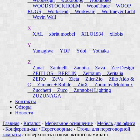
Woodesign
woodloops
Woodnotes
WOODSTOCKHOLM
WoodTrade
WOOP
RUGS
Workstead
Workware
Wortmeyer Licht
Wovin Wall
X
XAL
xbritt moebel
XILO1934
xilobis
Y
Yamagiwa
YDF
Ydol
Yothaka
Z
Zanat
Zaninelli
Zanotta
Zava
Zee Design
ZEITLOS – BERLIN
Zeitraum
Zeritalia
ZERO
ZeVa
Zieta
ZilenZio
Zilio Aldo &
C
Zimmer + Rohde
ZinX
Zoom by Mobimex
Zucchetti
Zuco
Zumtobel Lighting
ZUZUNAGA
Контакты
Обзоры
Новости
Главная
›
Каталог
›
Мебельное оснащение
›
Мебель для офиса
›
Конференц-зал / Переговорные
›
Столы для переговорной
комнаты
›
поверхность из компактного ламината