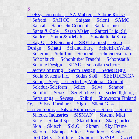
S
s+ systemmobel
SA Mobler
Sabine Rohse
Safretti
SAHCO
Saigata
Saloni
SAMO
Sancal
Sandstein Concept
Sanktjohanser
Santa & Cole
Sarah Maier
Sartori Luigi Srl
Sattler
Saum & Viebahn
Savoia Italia S.p.a
Say O
SB Seating
SBFI Limited
Scab
Design
Schatti
Schauenburg
Scheicher.Wand
Scherlin
Schiffini
Schneid
schneiderschram
Schonbuch
Schonhuber Franchi
Schonstaub
Schulte Design
SEAE
sebastian scherer
secrets of living
Secto Design
Sedes Regia
Sedia Systems Inc.
Sedus Stoll
SEEDDESIGN
Sefar
Segis
selected by Materials Council
Seledue-Seleform
Sellex
Selva
Senator
Serafini
Serax
Serielimitee.ch
serien.lighting
Serralunga
Sevasa
Shibui
Showroom Finland
Oy
Sibast Furniture
Sign
Silent Gliss
silentrooms
Silvio Rohrmoser
Simes
Simon
Sinetica Industries
SISMAN
Sistema Midi
Sitag
Sitland Spa
Skandiform
Skargaarden
Skia
Skitsch
SkLO
Skram
Sky-Frame
Slalom
Slamp
Slide
Snaidero
Soeder
Soft Cells
Softline
Solpuri
SONIA
Sovet