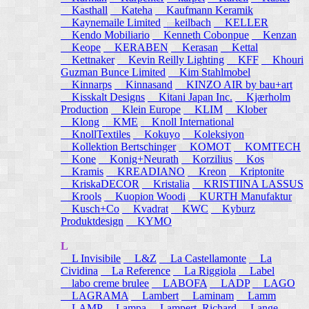
Kasthall
Kateha
Kaufmann Keramik
Kaynemaile Limited
keilbach
KELLER
Kendo Mobiliario
Kenneth Cobonpue
Kenzan
Keope
KERABEN
Kerasan
Kettal
Kettnaker
Kevin Reilly Lighting
KFF
Khouri
Guzman Bunce Limited
Kim Stahlmobel
Kinnarps
Kinnasand
KINZO AIR by bau+art
Kisskalt Designs
Kitani Japan Inc.
Kjærholm
Production
Klein Europe
KLIM
Klober
Klong
KME
Knoll International
KnollTextiles
Kokuyo
Koleksiyon
Kollektion Bertschinger
KOMOT
KOMTECH
Kone
Konig+Neurath
Korzilius
Kos
Kramis
KREADIANO
Kreon
Kriptonite
KriskaDECOR
Kristalia
KRISTIINA LASSUS
Krools
Kuopion Woodi
KURTH Manufaktur
Kusch+Co
Kvadrat
KWC
Kyburz
Produktdesign
KYMO
L
L Invisibile
L&Z
La Castellamonte
La
Cividina
La Reference
La Riggiola
Label
labo creme brulee
LABOFA
LADP
LAGO
LAGRAMA
Lambert
Laminam
Lamm
LAMP
Lampa
Lampert, Richard
Lange