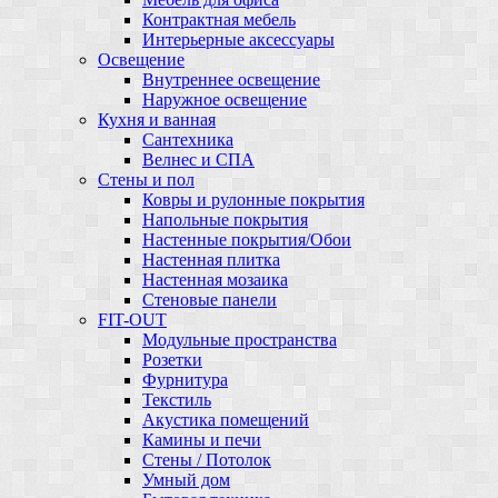
Контрактная мебель
Интерьерные аксессуары
Освещение
Внутреннее освещение
Наружное освещение
Кухня и ванная
Сантехника
Велнес и СПА
Стены и пол
Ковры и рулонные покрытия
Напольные покрытия
Настенные покрытия/Обои
Настенная плитка
Настенная мозаика
Стеновые панели
FIT-OUT
Модульные пространства
Розетки
Фурнитура
Текстиль
Акустика помещений
Камины и печи
Стены / Потолок
Умный дом