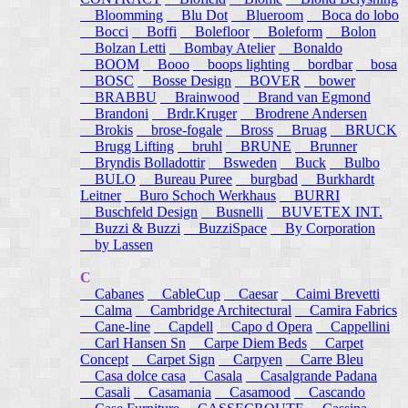
Bloomming
Blu Dot
Blueroom
Boca do lobo
Bocci
Boffi
Bolefloor
Boleform
Bolon
Bolzan Letti
Bombay Atelier
Bonaldo
BOOM
Booo
boops lighting
bordbar
bosa
BOSC
Bosse Design
BOVER
bower
BRABBU
Brainwood
Brand van Egmond
Brandoni
Brdr.Kruger
Brodrene Andersen
Brokis
brose-fogale
Bross
Bruag
BRUCK
Brugg Lifting
bruhl
BRUNE
Brunner
Bryndis Bolladottir
Bsweden
Buck
Bulbo
BULO
Bureau Puree
burgbad
Burkhardt
Leitner
Buro Schoch Werkhaus
BURRI
Buschfeld Design
Busnelli
BUVETEX INT.
Buzzi & Buzzi
BuzziSpace
By Corporation
by Lassen
C
Cabanes
CableCup
Caesar
Caimi Brevetti
Calma
Cambridge Architectural
Camira Fabrics
Cane-line
Capdell
Capo d Opera
Cappellini
Carl Hansen Sn
Carpe Diem Beds
Carpet
Concept
Carpet Sign
Carpyen
Carre Bleu
Casa dolce casa
Casala
Casalgrande Padana
Casali
Casamania
Casamood
Cascando