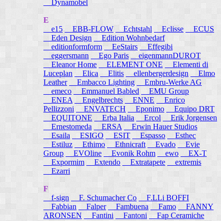
Dynamobel
E
e15
EBB-FLOW
Echtstahl
Eclisse
ECUS
Eden Design
Edition Wohnbedarf
editionformform
EeStairs
Effegibi
eggersmann
Ego Paris
eigenmannDUROT
Eleanor Home
ELEMENT ONE
Elementi di
Luceplan
Elica
Elitis
ellenbergerdesign
Elmo
Leather
Embacco Lighting
Embru-Werke AG
emeco
Emmanuel Babled
EMU Group
ENEA
Engelbrechts
ENNE
Enrico
Pellizzoni
ENVATECH
Eponimo
Equipo DRT
EQUITONE
Erba Italia
Ercol
Erik Jorgensen
Ernestomeda
ERSA
Erwin Hauer Studios
Esaila
ESIGO
ESIT
Espasso
Esthec
Estiluz
Ethimo
Ethnicraft
Evado
Evie
Group
EVOline
Evonik Rohm
ewo
EX-T
Expormim
Extendo
Extratapete
extremis
Ezarri
F
f-sign
F. Schumacher Co
F.LLi BOFFI
Fabbian
Falper
Fambuena
Famo
FANNY
ARONSEN
Fantini
Fantoni
Fap Ceramiche