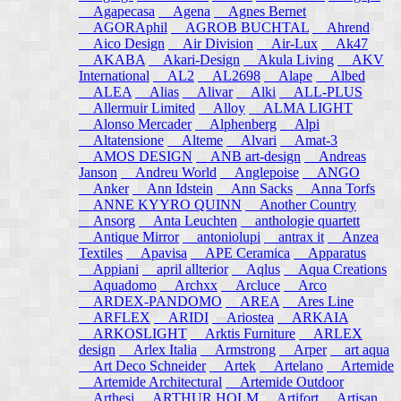
Agapecasa
Agena
Agnes Bernet
AGORAphil
AGROB BUCHTAL
Ahrend
Aico Design
Air Division
Air-Lux
Ak47
AKABA
Akari-Design
Akula Living
AKV
International
AL2
AL2698
Alape
Albed
ALEA
Alias
Alivar
Alki
ALL-PLUS
Allermuir Limited
Alloy
ALMA LIGHT
Alonso Mercader
Alphenberg
Alpi
Altatensione
Alteme
Alvari
Amat-3
AMOS DESIGN
ANB art-design
Andreas
Janson
Andreu World
Anglepoise
ANGO
Anker
Ann Idstein
Ann Sacks
Anna Torfs
ANNE KYYRO QUINN
Another Country
Ansorg
Anta Leuchten
anthologie quartett
Antique Mirror
antoniolupi
antrax it
Anzea
Textiles
Apavisa
APE Ceramica
Apparatus
Appiani
april allterior
Aqlus
Aqua Creations
Aquadomo
Archxx
Arcluce
Arco
ARDEX-PANDOMO
AREA
Ares Line
ARFLEX
ARIDI
Ariostea
ARKAIA
ARKOSLIGHT
Arktis Furniture
ARLEX
design
Arlex Italia
Armstrong
Arper
art aqua
Art Deco Schneider
Artek
Artelano
Artemide
Artemide Architectural
Artemide Outdoor
Arthesi
ARTHUR HOLM
Artifort
Artisan