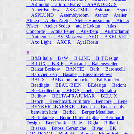
Artmodul
arturo alvarez
ASANDERUS
Asher Israelow
ASK-EMIL
Askman
Aspeqt
ASPLUND
Assemblyroom
Atanor
Atelier
Alinea
Atelier Areti
Atelier Haussmann
Atelier
Pfister
Atelier Sedap
atelje Lyktan
Atlas
Concorde
Attika Feuer
Auerberg
Austroflamm
Authentics
AV Mazzega
AVO
AXEL VEIT
Axo Light
AXOR
Ayal Rosin
B
B&B Italia
B+W
B-LINE
B-T Design
B.LUX
B.R.F
Baccarat
Baltensweiler
Balzar Beskow
BANTIE
Bark
Baroncelli
BarovierToso
Basalte
BassamFellows
BAUX
BBB emmebonacina
Bd Barcelona
Beadlight
BEAU-BIEN
BEdesign
Bedont
Beek collection
BEGA
behr
Belfakto
Bellboy
BELTA-FRAJUMAR
BELUX
Bench
Benchmark Furniture
Bencore
Bene
BENKERT-BAENKE
Bensen
Bensen Italy
benwirth licht
Berbel
Berger Metallbau
Berlintapete
Bernd Unrecht lights
Bernhardt
Design
Bert Frank
Bette
Bigla
Billiani
Bisazza
Bitossi Ceramiche
Bivaq
BK
CONTRACT
Blofield
Blome
Blond Belysning