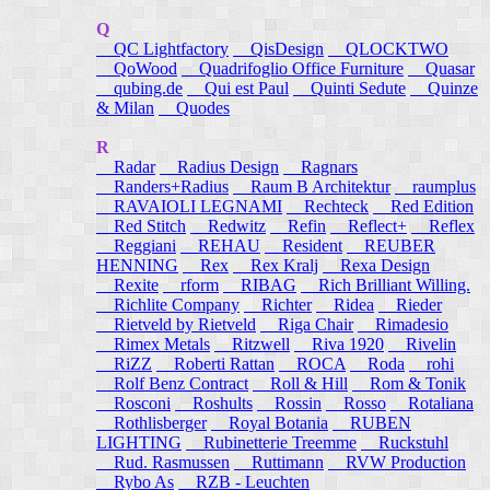
Q
QC Lightfactory
QisDesign
QLOCKTWO
QoWood
Quadrifoglio Office Furniture
Quasar
qubing.de
Qui est Paul
Quinti Sedute
Quinze
& Milan
Quodes
R
Radar
Radius Design
Ragnars
Randers+Radius
Raum B Architektur
raumplus
RAVAIOLI LEGNAMI
Rechteck
Red Edition
Red Stitch
Redwitz
Refin
Reflect+
Reflex
Reggiani
REHAU
Resident
REUBER
HENNING
Rex
Rex Kralj
Rexa Design
Rexite
rform
RIBAG
Rich Brilliant Willing.
Richlite Company
Richter
Ridea
Rieder
Rietveld by Rietveld
Riga Chair
Rimadesio
Rimex Metals
Ritzwell
Riva 1920
Rivelin
RiZZ
Roberti Rattan
ROCA
Roda
rohi
Rolf Benz Contract
Roll & Hill
Rom & Tonik
Rosconi
Roshults
Rossin
Rosso
Rotaliana
Rothlisberger
Royal Botania
RUBEN
LIGHTING
Rubinetterie Treemme
Ruckstuhl
Rud. Rasmussen
Ruttimann
RVW Production
Rybo As
RZB - Leuchten