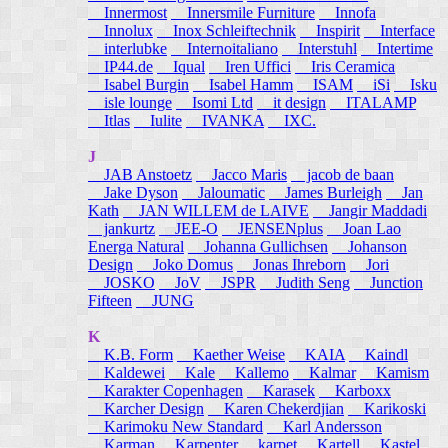
Innermost
Innersmile Furniture
Innofa
Innolux
Inox Schleiftechnik
Inspirit
Interface
interlubke
Internoitaliano
Interstuhl
Intertime
IP44.de
Iqual
Iren Uffici
Iris Ceramica
Isabel Burgin
Isabel Hamm
ISAM
iSi
Isku
isle lounge
Isomi Ltd
it design
ITALAMP
Itlas
Iulite
IVANKA
IXC.
J
JAB Anstoetz
Jacco Maris
jacob de baan
Jake Dyson
Jaloumatic
James Burleigh
Jan
Kath
JAN WILLEM de LAIVE
Jangir Maddadi
jankurtz
JEE-O
JENSENplus
Joan Lao
Energa Natural
Johanna Gullichsen
Johanson
Design
Joko Domus
Jonas Ihreborn
Jori
JOSKO
JoV
JSPR
Judith Seng
Junction
Fifteen
JUNG
K
K.B. Form
Kaether Weise
KAIA
Kaindl
Kaldewei
Kale
Kallemo
Kalmar
Kamism
Karakter Copenhagen
Karasek
Karboxx
Karcher Design
Karen Chekerdjian
Karikoski
Karimoku New Standard
Karl Andersson
Karman
Karpenter
karpet
Kartell
Kastel