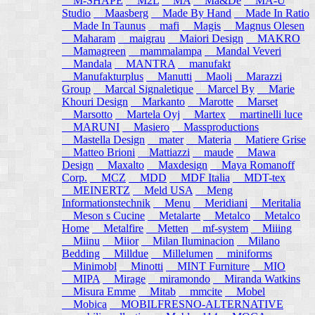
M-SHAPE
M2L
MA
Ma&De
MA-U
Studio
Maasberg
Made By Hand
Made In Ratio
Made In Taunus
mafi
Magis
Magnus Olesen
Maharam
maigrau
Maiori Design
MAKRO
Mamagreen
mammalampa
Mandal Veveri
Mandala
MANTRA
manufakt
Manufakturplus
Manutti
Maoli
Marazzi
Group
Marcal Signaletique
Marcel By
Marie
Khouri Design
Markanto
Marotte
Marset
Marsotto
Martela Oyj
Martex
martinelli luce
MARUNI
Masiero
Massproductions
Mastella Design
mater
Materia
Matiere Grise
Matteo Brioni
Mattiazzi
maude
Mawa
Design
Maxalto
Maxdesign
Maya Romanoff
Corp.
MCZ
MDD
MDF Italia
MDT-tex
MEINERTZ
Meld USA
Meng
Informationstechnik
Menu
Meridiani
Meritalia
Meson s Cucine
Metalarte
Metalco
Metalco
Home
Metalfire
Metten
mf-system
Miiing
Miinu
Miior
Milan Iluminacion
Milano
Bedding
Milldue
Millelumen
miniforms
Minimobl
Minotti
MINT Furniture
MIO
MIPA
Mirage
miramondo
Miranda Watkins
Misura Emme
Mitab
mmcite
Mobel
Mobica
MOBILFRESNO-ALTERNATIVE