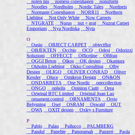
nolen niu
nomess copenhagen
nonuform
Noodles
Nordholm
Nordic Tales
Nordpeis
Normann Copenhagen
NORR11
Northern
Lighting
Not Only White
Now Carpets
NTGRATE
Nurus
nut + grat
Nuzrat Carpet
Emporium
Nya Nordiska
Nyta
O
Oasiq
OBJECT CARPET
objectflor
OBJEKTEN
Occhio
OCQ
Odesi
Odorizzi
Soluzioni
OFFECCT
Officeline
Ofifran
OGGI Beton
Oikos
OK design
Okamura
Okholm Lighting
Okko Consulting
Olby
Design
OLIGO
OLIVER CONRAD
Oliver
Kessler
Oluce
Omikron Design
ON&ON
ONDARRETA
One Nordic
onecollection
ONGO
ophelis
Opinion Ciatti
Orea
Original BTC Limited
Original Joan Lao
ornament.control
ORNAMENTA
Orsjo
Belysning
Oset
OSRAM
Oswald
OUT
OWA
OXIT design
Oxley s Furniture
P
Pablo
Palau
Pallucco
PALMBERG
Pandul
Panelite
Panoramah
Panzeri
Paola