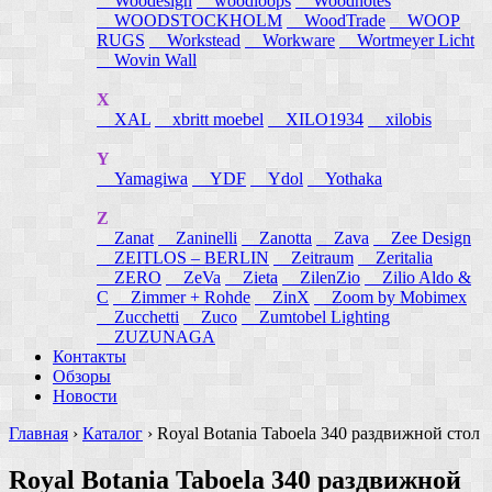
Woodesign
woodloops
Woodnotes
WOODSTOCKHOLM
WoodTrade
WOOP
RUGS
Workstead
Workware
Wortmeyer Licht
Wovin Wall
X
XAL
xbritt moebel
XILO1934
xilobis
Y
Yamagiwa
YDF
Ydol
Yothaka
Z
Zanat
Zaninelli
Zanotta
Zava
Zee Design
ZEITLOS – BERLIN
Zeitraum
Zeritalia
ZERO
ZeVa
Zieta
ZilenZio
Zilio Aldo &
C
Zimmer + Rohde
ZinX
Zoom by Mobimex
Zucchetti
Zuco
Zumtobel Lighting
ZUZUNAGA
Контакты
Обзоры
Новости
Главная
›
Каталог
›
Royal Botania Taboela 340 раздвижной стол
Royal Botania Taboela 340 раздвижной