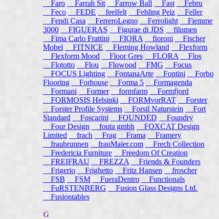
Faro
Farrah Sit
Farrow Ball
Fast
Febru
Feco
FEDE
feelfelt
Fehling Peiz
Feller
Fendi Casa
FerreroLegno
Ferrolight
Fiemme
3000
FIGUERAS
Figurae di JDS
filumen
Fima Carlo Frattini
FIORA
fioroni
Fischer
Mobel
FITNICE
Fleming Howland
Flexform
Flexform Mood
Floor Gres
FLORA
Flos
Flototto
Flou
Flowood
FMG
Focus
FOCUS Lighting
FontanaArte
Fontini
Forbo
Flooring
Forhouse
Forma 5
Formagenda
Formani
Former
formfarm
Formfjord
FORMOSIS Helsinki
FORMvorRAT
Forster
Forster Profile Systems
Forstl Naturstein
Fort
Standard
Foscarini
FOUNDED
Foundry
Four Design
fouta gmbh
FOXCAT Design
Limited
frach
Frag
Frama
Framery
fraubrunnen
frauMaier.com
Frech Collection
Fredericia Furniture
Freedom Of Creation
FREIFRAU
FREZZA
Friends & Founders
Frigerio
Frighetto
Fritz Hansen
froscher
FSB
FSM
FueraDentro
Functionals
FuRSTENBERG
Fusion Glass Designs Ltd.
Fusiontables
G