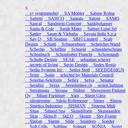
S
s+ systemmobel
SA Mobler
Sabine Rohse
Safretti
SAHCO
Saigata
Saloni
SAMO
Sancal
Sandstein Concept
Sanktjohanser
Santa & Cole
Sarah Maier
Sartori Luigi Srl
Sattler
Saum & Viebahn
Savoia Italia S.p.a
Say O
SB Seating
SBFI Limited
Scab
Design
Schatti
Schauenburg
Scheicher.Wand
Scherlin
Schiffini
Schneid
schneiderschram
Schonbuch
Schonhuber Franchi
Schonstaub
Schulte Design
SEAE
sebastian scherer
secrets of living
Secto Design
Sedes Regia
Sedia Systems Inc.
Sedus Stoll
SEEDDESIGN
Sefar
Segis
selected by Materials Council
Seledue-Seleform
Sellex
Selva
Senator
Serafini
Serax
Serielimitee.ch
serien.lighting
Serralunga
Sevasa
Shibui
Showroom Finland
Oy
Sibast Furniture
Sign
Silent Gliss
silentrooms
Silvio Rohrmoser
Simes
Simon
Sinetica Industries
SISMAN
Sistema Midi
Sitag
Sitland Spa
Skandiform
Skargaarden
Skia
Skitsch
SkLO
Skram
Sky-Frame
Slalom
Slamp
Slide
Snaidero
Soeder
Soft Cells
Softline
Solpuri
SONIA
Sovet