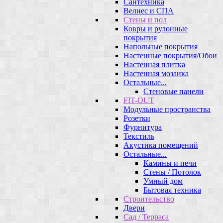
Сантехника
Велнес и СПА
Стены и пол
Ковры и рулонные
покрытия
Напольные покрытия
Настенные покрытия/Обои
Настенная плитка
Настенная мозаика
Остальные...
Стеновые панели
FIT-OUT
Модульные пространства
Розетки
Фурнитура
Текстиль
Акустика помещений
Остальные...
Камины и печи
Стены / Потолок
Умный дом
Бытовая техника
Строительство
Двери
Сад / Терраса