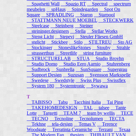
Spaghetti Wall
Spazio RT
Spectral
spectrum
meubelen
spHaus
Spindegarden
Spot On
Square
SPRADLING
Staron
Starpool
STATTMANN NEUE MOEBEL
STECKWERK
Steelcase
Steinberg
Steiner
steininger.designers
Stella
Stellar Works
Steng Licht
Stepevi
Steuler Fliesen GmbH
stglicht
Stickbee
Stilo
STILTREU
Sto AG
Stockinger
StoneslikeStones
Stouby
Strahle
strasserthun
Streetlife
string furniture
STRUCTURELAB
STUA
Studio Brovhn
Studio Domo
Studio Eero Aarnio
Stuhrenberg
Sudbrock
Sunbrella
SunSquare
Supergrau
Support Design
Suzusan
Svensson Markspelle
Swedese
Swedstyle
Swiss Plus
Swissflex
System 180
Systemtronic
Sywawa
T
TABISSO
Tabu
Tacchini Italia
Tai Ping
TAKEHOMEDESIGN
TAL
talsee
Tante
Lotte
Targetti
TEAM 7
team by wellis
TECE
TECNO
Tecnoline
Tecnolumen
TECTA
Tekhne
tela-design
Temas V
Terence
Woodgate
Terratinta Ceramiche
Terzani
Texaa
The Modern Fan
thesign
THIBAULT VAN