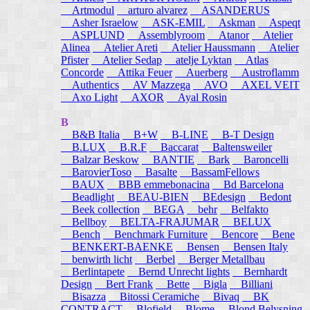
Artmodul
arturo alvarez
ASANDERUS
Asher Israelow
ASK-EMIL
Askman
Aspeqt
ASPLUND
Assemblyroom
Atanor
Atelier
Alinea
Atelier Areti
Atelier Haussmann
Atelier
Pfister
Atelier Sedap
atelje Lyktan
Atlas
Concorde
Attika Feuer
Auerberg
Austroflamm
Authentics
AV Mazzega
AVO
AXEL VEIT
Axo Light
AXOR
Ayal Rosin
B
B&B Italia
B+W
B-LINE
B-T Design
B.LUX
B.R.F
Baccarat
Baltensweiler
Balzar Beskow
BANTIE
Bark
Baroncelli
BarovierToso
Basalte
BassamFellows
BAUX
BBB emmebonacina
Bd Barcelona
Beadlight
BEAU-BIEN
BEdesign
Bedont
Beek collection
BEGA
behr
Belfakto
Bellboy
BELTA-FRAJUMAR
BELUX
Bench
Benchmark Furniture
Bencore
Bene
BENKERT-BAENKE
Bensen
Bensen Italy
benwirth licht
Berbel
Berger Metallbau
Berlintapete
Bernd Unrecht lights
Bernhardt
Design
Bert Frank
Bette
Bigla
Billiani
Bisazza
Bitossi Ceramiche
Bivaq
BK
CONTRACT
Blofield
Blome
Blond Belysning