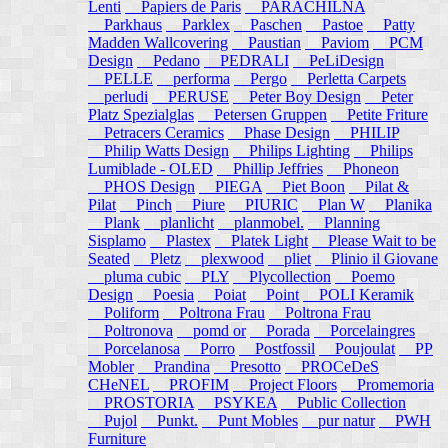
Lenti
Papiers de Paris
PARACHILNA
Parkhaus
Parklex
Paschen
Pastoe
Patty
Madden Wallcovering
Paustian
Paviom
PCM
Design
Pedano
PEDRALI
PeLiDesign
PELLE
performa
Pergo
Perletta Carpets
perludi
PERUSE
Peter Boy Design
Peter
Platz Spezialglas
Petersen Gruppen
Petite Friture
Petracers Ceramics
Phase Design
PHILIP
Philip Watts Design
Philips Lighting
Philips
Lumiblade - OLED
Phillip Jeffries
Phoneon
PHOS Design
PIEGA
Piet Boon
Pilat &
Pilat
Pinch
Piure
PIURIC
Plan W
Planika
Plank
planlicht
planmobel.
Planning
Sisplamo
Plastex
Platek Light
Please Wait to be
Seated
Pletz
plexwood
pliet
Plinio il Giovane
pluma cubic
PLY
Plycollection
Poemo
Design
Poesia
Poiat
Point
POLI Keramik
Poliform
Poltrona Frau
Poltrona Frau
Poltronova
pomd or
Porada
Porcelaingres
Porcelanosa
Porro
Postfossil
Poujoulat
PP
Mobler
Prandina
Presotto
PROCeDeS
CHeNEL
PROFIM
Project Floors
Promemoria
PROSTORIA
PSYKEA
Public Collection
Pujol
Punkt.
Punt Mobles
pur natur
PWH
Furniture