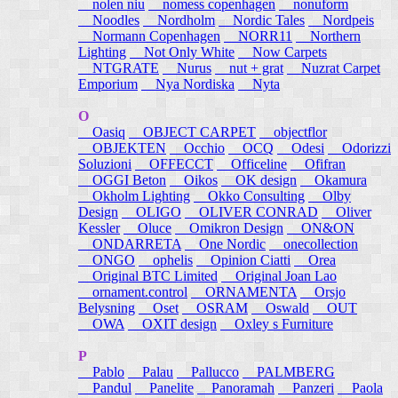
nolen niu
nomess copenhagen
nonuform
Noodles
Nordholm
Nordic Tales
Nordpeis
Normann Copenhagen
NORR11
Northern
Lighting
Not Only White
Now Carpets
NTGRATE
Nurus
nut + grat
Nuzrat Carpet
Emporium
Nya Nordiska
Nyta
O
Oasiq
OBJECT CARPET
objectflor
OBJEKTEN
Occhio
OCQ
Odesi
Odorizzi
Soluzioni
OFFECCT
Officeline
Ofifran
OGGI Beton
Oikos
OK design
Okamura
Okholm Lighting
Okko Consulting
Olby
Design
OLIGO
OLIVER CONRAD
Oliver
Kessler
Oluce
Omikron Design
ON&ON
ONDARRETA
One Nordic
onecollection
ONGO
ophelis
Opinion Ciatti
Orea
Original BTC Limited
Original Joan Lao
ornament.control
ORNAMENTA
Orsjo
Belysning
Oset
OSRAM
Oswald
OUT
OWA
OXIT design
Oxley s Furniture
P
Pablo
Palau
Pallucco
PALMBERG
Pandul
Panelite
Panoramah
Panzeri
Paola