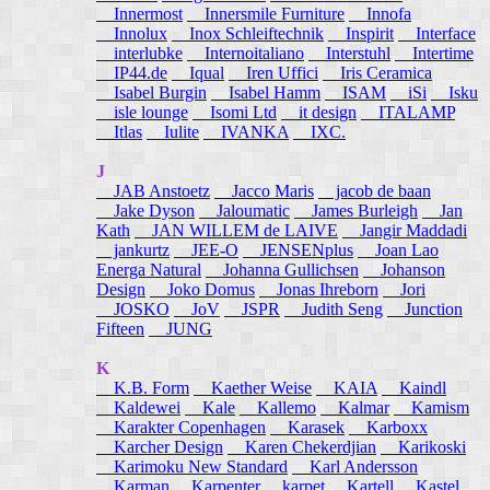
Innermost
Innersmile Furniture
Innofa
Innolux
Inox Schleiftechnik
Inspirit
Interface
interlubke
Internoitaliano
Interstuhl
Intertime
IP44.de
Iqual
Iren Uffici
Iris Ceramica
Isabel Burgin
Isabel Hamm
ISAM
iSi
Isku
isle lounge
Isomi Ltd
it design
ITALAMP
Itlas
Iulite
IVANKA
IXC.
J
JAB Anstoetz
Jacco Maris
jacob de baan
Jake Dyson
Jaloumatic
James Burleigh
Jan
Kath
JAN WILLEM de LAIVE
Jangir Maddadi
jankurtz
JEE-O
JENSENplus
Joan Lao
Energa Natural
Johanna Gullichsen
Johanson
Design
Joko Domus
Jonas Ihreborn
Jori
JOSKO
JoV
JSPR
Judith Seng
Junction
Fifteen
JUNG
K
K.B. Form
Kaether Weise
KAIA
Kaindl
Kaldewei
Kale
Kallemo
Kalmar
Kamism
Karakter Copenhagen
Karasek
Karboxx
Karcher Design
Karen Chekerdjian
Karikoski
Karimoku New Standard
Karl Andersson
Karman
Karpenter
karpet
Kartell
Kastel