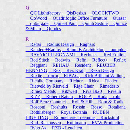
Q
QC Lightfactory
QisDesign
QLOCKTWO
QoWood
Quadrifoglio Office Furniture
Quasar
qubing.de
Qui est Paul
Quinti Sedute
Quinze
& Milan
Quodes
R
Radar
Radius Design
Ragnars
Randers+Radius
Raum B Architektur
raumplus
RAVAIOLI LEGNAMI
Rechteck
Red Edition
Red Stitch
Redwitz
Refin
Reflect+
Reflex
Reggiani
REHAU
Resident
REUBER
HENNING
Rex
Rex Kralj
Rexa Design
Rexite
rform
RIBAG
Rich Brilliant Willing.
Richlite Company
Richter
Ridea
Rieder
Rietveld by Rietveld
Riga Chair
Rimadesio
Rimex Metals
Ritzwell
Riva 1920
Rivelin
RiZZ
Roberti Rattan
ROCA
Roda
rohi
Rolf Benz Contract
Roll & Hill
Rom & Tonik
Rosconi
Roshults
Rossin
Rosso
Rotaliana
Rothlisberger
Royal Botania
RUBEN
LIGHTING
Rubinetterie Treemme
Ruckstuhl
Rud. Rasmussen
Ruttimann
RVW Production
Rybo As
RZB - Leuchten