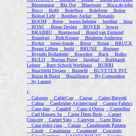
Bloomming
Blu Dot
Blueroom
Boca do lobo
Bocci
Boffi
Bolefloor
Boleform
Bolon
Bolzan Letti
Bombay Atelier
Bonaldo
BOOM
Booo
boops lighting
bordbar
bosa
BOSC
Bosse Design
BOVER
bower
BRABBU
Brainwood
Brand van Egmond
Brandoni
Brdr.Kruger
Brodrene Andersen
Brokis
brose-fogale
Bross
Bruag
BRUCK
Brugg Lifting
bruhl
BRUNE
Brunner
Bryndis Bolladottir
Bsweden
Buck
Bulbo
BULO
Bureau Puree
burgbad
Burkhardt
Leitner
Buro Schoch Werkhaus
BURRI
Buschfeld Design
Busnelli
BUVETEX INT.
Buzzi & Buzzi
BuzziSpace
By Corporation
by Lassen
C
Cabanes
CableCup
Caesar
Caimi Brevetti
Calma
Cambridge Architectural
Camira Fabrics
Cane-line
Capdell
Capo d Opera
Cappellini
Carl Hansen Sn
Carpe Diem Beds
Carpet
Concept
Carpet Sign
Carpyen
Carre Bleu
Casa dolce casa
Casala
Casalgrande Padana
Casali
Casamania
Casamood
Cascando