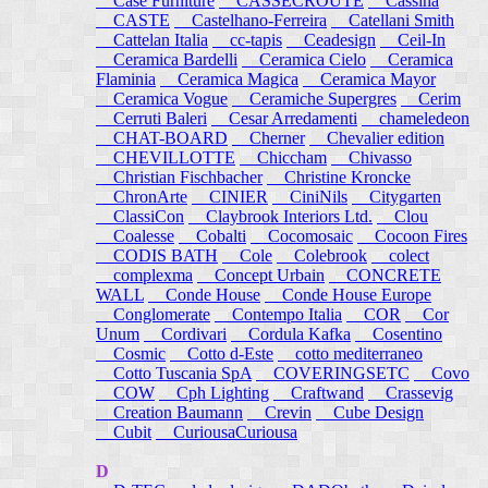
Case Furniture
CASSECROUTE
Cassina
CASTE
Castelhano-Ferreira
Catellani Smith
Cattelan Italia
cc-tapis
Ceadesign
Ceil-In
Ceramica Bardelli
Ceramica Cielo
Ceramica
Flaminia
Ceramica Magica
Ceramica Mayor
Ceramica Vogue
Ceramiche Supergres
Cerim
Cerruti Baleri
Cesar Arredamenti
chameledeon
CHAT-BOARD
Cherner
Chevalier edition
CHEVILLOTTE
Chiccham
Chivasso
Christian Fischbacher
Christine Kroncke
ChronArte
CINIER
CiniNils
Citygarten
ClassiCon
Claybrook Interiors Ltd.
Clou
Coalesse
Cobalti
Cocomosaic
Cocoon Fires
CODIS BATH
Cole
Colebrook
colect
complexma
Concept Urbain
CONCRETE
WALL
Conde House
Conde House Europe
Conglomerate
Contempo Italia
COR
Cor
Unum
Cordivari
Cordula Kafka
Cosentino
Cosmic
Cotto d-Este
cotto mediterraneo
Cotto Tuscania SpA
COVERINGSETC
Covo
COW
Cph Lighting
Craftwand
Crassevig
Creation Baumann
Crevin
Cube Design
Cubit
CuriousaCuriousa
D