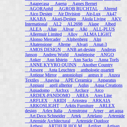
Agapecasa
Agena
Agnes Bernet
AGORAphil
AGROB BUCHTAL
Ahrend
Aico Design
Air Division
Air-Lux
Ak47
AKABA
Akari-Design
Akula Living
AKV
International
AL2
AL2698
Alape
Albed
ALEA
Alias
Alivar
Alki
ALL-PLUS
Allermuir Limited
Alloy
ALMA LIGHT
Alonso Mercader
Alphenberg
Alpi
Altatensione
Alteme
Alvari
Amat-3
AMOS DESIGN
ANB art-design
Andreas
Janson
Andreu World
Anglepoise
ANGO
Anker
Ann Idstein
Ann Sacks
Anna Torfs
ANNE KYYRO QUINN
Another Country
Ansorg
Anta Leuchten
anthologie quartett
Antique Mirror
antoniolupi
antrax it
Anzea
Textiles
Apavisa
APE Ceramica
Apparatus
Appiani
april allterior
Aqlus
Aqua Creations
Aquadomo
Archxx
Arcluce
Arco
ARDEX-PANDOMO
AREA
Ares Line
ARFLEX
ARIDI
Ariostea
ARKAIA
ARKOSLIGHT
Arktis Furniture
ARLEX
design
Arlex Italia
Armstrong
Arper
art aqua
Art Deco Schneider
Artek
Artelano
Artemide
Artemide Architectural
Artemide Outdoor
Arthesi
ARTHUR HOLM
Artifort
Artisan