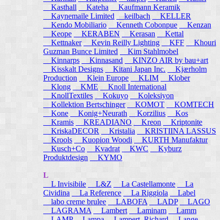
Kasthall
Kateha
Kaufmann Keramik
Kaynemaile Limited
keilbach
KELLER
Kendo Mobiliario
Kenneth Cobonpue
Kenzan
Keope
KERABEN
Kerasan
Kettal
Kettnaker
Kevin Reilly Lighting
KFF
Khouri
Guzman Bunce Limited
Kim Stahlmobel
Kinnarps
Kinnasand
KINZO AIR by bau+art
Kisskalt Designs
Kitani Japan Inc.
Kjærholm
Production
Klein Europe
KLIM
Klober
Klong
KME
Knoll International
KnollTextiles
Kokuyo
Koleksiyon
Kollektion Bertschinger
KOMOT
KOMTECH
Kone
Konig+Neurath
Korzilius
Kos
Kramis
KREADIANO
Kreon
Kriptonite
KriskaDECOR
Kristalia
KRISTIINA LASSUS
Krools
Kuopion Woodi
KURTH Manufaktur
Kusch+Co
Kvadrat
KWC
Kyburz
Produktdesign
KYMO
L
L Invisibile
L&Z
La Castellamonte
La
Cividina
La Reference
La Riggiola
Label
labo creme brulee
LABOFA
LADP
LAGO
LAGRAMA
Lambert
Laminam
Lamm
LAMP
Lampa
Lampert, Richard
Lange