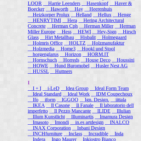
LOOR
Harrie Leenders
Hasenkopf
Haver &
Boecker
Haworth
Hay
Heerenhuis
Heizkorper Prolux
Helland
Hellux
Henge
HENRYTIMI
Hera
Hering Architectural
Concrete
Herman Cph
Herman Miller
Herman
Miller Europe
Hess
HEWI
Hey-Sign
Hirsch
Glass
Hirt Metallbau
Hisbalit
Holmegaard
Holmris Office
HOLTZ
Holzmanufaktur
Holzmedia
Home3
Hookl und Stool
horgenglarus
Horizon
HORM.IT
Hornschuch
Horreds
House Deco
Houssini
HOWE
Hund Buromobel
Husler Nest AG
HUSSL
Huttners
I
I + I
i-LeD
Idea Group
Ideal Form Team
Ideal Standard
Ideal Work
IDM Coupechoux
Ifo
iform
IGGOO
Ign. Design.
iittala
IKEA
Il Casone
Il Fanale
Il laboratorio dell
imperfetto
Il Pezzo Mancante
ILIDE
Illulian
Illum Kunstlicht
Illuminartis
Imamura Design
Imasoto
Imondi
in.es artdesign
INALCO
INAX Corporation
Inbani Design
INCHfurniture
Inclass
Incradible
Inda
Indera
Ingo Maurer
Inkiostro Bianco