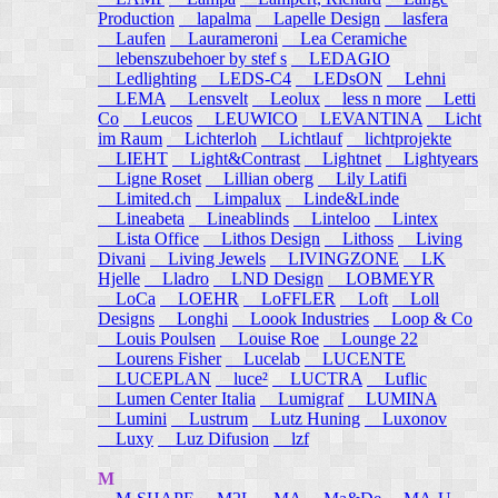
Production
lapalma
Lapelle Design
lasfera
Laufen
Laurameroni
Lea Ceramiche
lebenszubehoer by stef s
LEDAGIO
Ledlighting
LEDS-C4
LEDsON
Lehni
LEMA
Lensvelt
Leolux
less n more
Letti
Co
Leucos
LEUWICO
LEVANTINA
Licht
im Raum
Lichterloh
Lichtlauf
lichtprojekte
LIEHT
Light&Contrast
Lightnet
Lightyears
Ligne Roset
Lillian oberg
Lily Latifi
Limited.ch
Limpalux
Linde&Linde
Lineabeta
Lineablinds
Linteloo
Lintex
Lista Office
Lithos Design
Lithoss
Living
Divani
Living Jewels
LIVINGZONE
LK
Hjelle
Lladro
LND Design
LOBMEYR
LoCa
LOEHR
LoFFLER
Loft
Loll
Designs
Longhi
Loook Industries
Loop & Co
Louis Poulsen
Louise Roe
Lounge 22
Lourens Fisher
Lucelab
LUCENTE
LUCEPLAN
luce²
LUCTRA
Luflic
Lumen Center Italia
Lumigraf
LUMINA
Lumini
Lustrum
Lutz Huning
Luxonov
Luxy
Luz Difusion
lzf
M