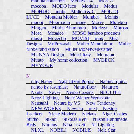
mobilia collection
Mobles 114
MOCA
mocoba
MODO luce
Modular
Modus
MOHDO
molo
Molteni & C
MOLTO
LUCE
Montana Mobler
Montbel
Montis
moooi
Moormann
more
Moree
Morelato
Morgen
Morita Aluminum
Morizza
Moroso
Mosa
Mosaico+
MOSO bamboo products
mossi
Movecho
MOVISI
mox
Moz
Designs
Mr Perswall
Muller Manufaktur
Muller
Mobelfabrikation
Muller Mobelwerkstatten
MUNNA Design
Mussi Italy
Muurame
Muuto
My home collection
MYDECK
MYYOUR
N
n by Naber
Naja Utzon Popov
Nanimarquina
nanoo by faserplast
Naturofloor
Naturtex
Naula
Naver
Nemo Cassina
NEOLITH
Neoz Lighting
Neue Wiener Werkstatte
Neustahl
Neutra by VS
New Tendency
NEW WORKS
Neweba
next
Nextep
Leathers
Niche Modern
Nielaus
Nigel Coates
Studio
Nikari
Nikolas Kerl
Nilson Handmade
Beds
Nimbus
Nina Levett
NJ Lighting
NLXL
NOBILI
NOBILIS
Nola Star