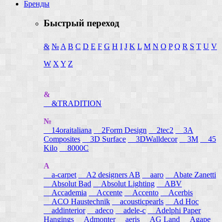
Бренды
Быстрый переход
&
№
A
B
C
D
E
F
G
H
I
J
K
L
M
N
O
P
Q
R
S
T
U
V
W
X
Y
Z
&
&TRADITION
№
14oraitaliana
2Form Design
2tec2
3A
Composites
3D Surface
3DWalldecor
3M
45
Kilo
8000C
A
a-carpet
A2 designers AB
aaro
Abate Zanetti
Absolut Bad
Absolut Lighting
ABV
Accademia
Accente
Accento
Acerbis
ACO Haustechnik
acousticpearls
Ad Hoc
addinterior
adeco
adele-c
Adelphi Paper
Hangings
Admonter
aeris
AG Land
Agape