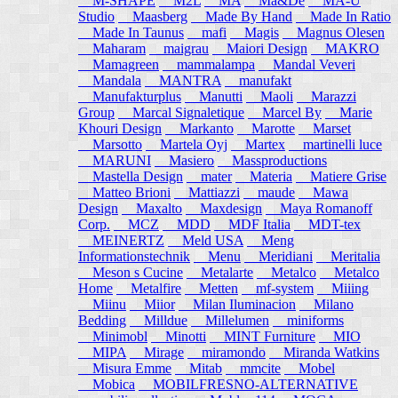
M-SHAPE
M2L
MA
Ma&De
MA-U
Studio
Maasberg
Made By Hand
Made In Ratio
Made In Taunus
mafi
Magis
Magnus Olesen
Maharam
maigrau
Maiori Design
MAKRO
Mamagreen
mammalampa
Mandal Veveri
Mandala
MANTRA
manufakt
Manufakturplus
Manutti
Maoli
Marazzi
Group
Marcal Signaletique
Marcel By
Marie
Khouri Design
Markanto
Marotte
Marset
Marsotto
Martela Oyj
Martex
martinelli luce
MARUNI
Masiero
Massproductions
Mastella Design
mater
Materia
Matiere Grise
Matteo Brioni
Mattiazzi
maude
Mawa
Design
Maxalto
Maxdesign
Maya Romanoff
Corp.
MCZ
MDD
MDF Italia
MDT-tex
MEINERTZ
Meld USA
Meng
Informationstechnik
Menu
Meridiani
Meritalia
Meson s Cucine
Metalarte
Metalco
Metalco
Home
Metalfire
Metten
mf-system
Miiing
Miinu
Miior
Milan Iluminacion
Milano
Bedding
Milldue
Millelumen
miniforms
Minimobl
Minotti
MINT Furniture
MIO
MIPA
Mirage
miramondo
Miranda Watkins
Misura Emme
Mitab
mmcite
Mobel
Mobica
MOBILFRESNO-ALTERNATIVE