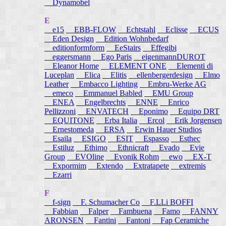
Dynamobel
E
e15
EBB-FLOW
Echtstahl
Eclisse
ECUS
Eden Design
Edition Wohnbedarf
editionformform
EeStairs
Effegibi
eggersmann
Ego Paris
eigenmannDUROT
Eleanor Home
ELEMENT ONE
Elementi di
Luceplan
Elica
Elitis
ellenbergerdesign
Elmo
Leather
Embacco Lighting
Embru-Werke AG
emeco
Emmanuel Babled
EMU Group
ENEA
Engelbrechts
ENNE
Enrico
Pellizzoni
ENVATECH
Eponimo
Equipo DRT
EQUITONE
Erba Italia
Ercol
Erik Jorgensen
Ernestomeda
ERSA
Erwin Hauer Studios
Esaila
ESIGO
ESIT
Espasso
Esthec
Estiluz
Ethimo
Ethnicraft
Evado
Evie
Group
EVOline
Evonik Rohm
ewo
EX-T
Expormim
Extendo
Extratapete
extremis
Ezarri
F
f-sign
F. Schumacher Co
F.LLi BOFFI
Fabbian
Falper
Fambuena
Famo
FANNY
ARONSEN
Fantini
Fantoni
Fap Ceramiche