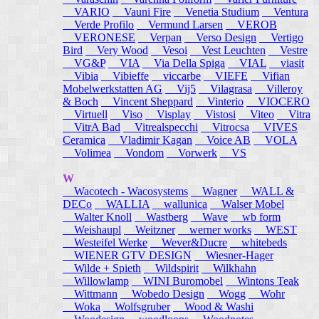
VARIO
Vauni Fire
Venetia Studium
Ventura
Verde Profilo
Vermund Larsen
VEROB
VERONESE
Verpan
Verso Design
Vertigo
Bird
Very Wood
Vesoi
Vest Leuchten
Vestre
VG&P
VIA
Via Della Spiga
VIAL
viasit
Vibia
Vibieffe
viccarbe
VIEFE
Vifian
Mobelwerkstatten AG
Vij5
Vilagrasa
Villeroy
& Boch
Vincent Sheppard
Vinterio
VIOCERO
Virtuell
Viso
Visplay
Vistosi
Viteo
Vitra
VitrA Bad
Vitrealspecchi
Vitrocsa
VIVES
Ceramica
Vladimir Kagan
Voice AB
VOLA
Volimea
Vondom
Vorwerk
VS
W
Wacotech - Wacosystems
Wagner
WALL &
DECo
WALLIA
wallunica
Walser Mobel
Walter Knoll
Wastberg
Wave
wb form
Weishaupl
Weitzner
werner works
WEST
Westeifel Werke
Wever&Ducre
whitebeds
WIENER GTV DESIGN
Wiesner-Hager
Wilde + Spieth
Wildspirit
Wilkhahn
Willowlamp
WINI Buromobel
Wintons Teak
Wittmann
Wobedo Design
Wogg
Wohr
Woka
Wolfsgruber
Wood & Washi