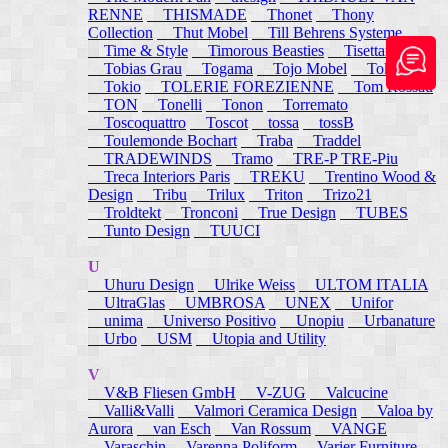
RENNE
THISMADE
Thonet
Thony
Collection
Thut Mobel
Till Behrens Systeme
Time & Style
Timorous Beasties
Tisettanta
Tobias Grau
Togama
Tojo Mobel
Token
Tokio
TOLERIE FOREZIENNE
Tom Rossau
TON
Tonelli
Tonon
Torremato
Toscoquattro
Toscot
tossa
tossB
Toulemonde Bochart
Traba
Traddel
TRADEWINDS
Tramo
TRE-P TRE-Piu
Treca Interiors Paris
TREKU
Trentino Wood &
Design
Tribu
Trilux
Triton
Trizo21
Troldtekt
Tronconi
True Design
TUBES
Tunto Design
TUUCI
U
Uhuru Design
Ulrike Weiss
ULTOM ITALIA
UltraGlas
UMBROSA
UNEX
Unifor
unima
Universo Positivo
Unopiu
Urbanature
Urbo
USM
Utopia and Utility
V
V&B Fliesen GmbH
V-ZUG
Valcucine
Valli&Valli
Valmori Ceramica Design
Valoa by
Aurora
van Esch
Van Rossum
VANGE
Varaschin
Varenna Poliform
Varier Furniture