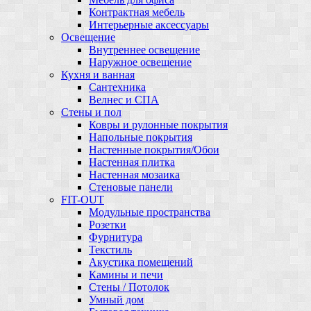
Контрактная мебель
Интерьерные аксессуары
Освещение
Внутреннее освещение
Наружное освещение
Кухня и ванная
Сантехника
Велнес и СПА
Стены и пол
Ковры и рулонные покрытия
Напольные покрытия
Настенные покрытия/Обои
Настенная плитка
Настенная мозаика
Стеновые панели
FIT-OUT
Модульные пространства
Розетки
Фурнитура
Текстиль
Акустика помещений
Камины и печи
Стены / Потолок
Умный дом