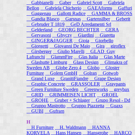
Gabbianelli
Gaber
Gabriel Scott
Gabriela
Bellon
Gabriela Chicherio
GAEAforms
Gaffuri
Gaggenau
Gallotti Radice
GAMMA & BROSS
Gandia Blasco
Garsnas
Gartensilber
Geberit
Gebruder T 1819
GeD Arredamenti Srl
Gelderland
GEORG BECHTER
GERA
Gervasoni
Ghyczy
Giardini
Giaretta
GINGER&JAGGER
Gioia
Giorbello
Giorgetti
Giovanni De Maio
Gira
giroflex
Girsberger
Giulio Marelli
GLAD_Guy
Lafranchi
GlammFire
Glas Italia
Glas Marte
Glashutte Limburg
Glass Design
Glimakra of
Sweden AB
Globe Zero 4
Globo
Gloster
Furniture
Golem GmbH
Golran
Gotwob
Grand Luxe
GranitiFiandre
Grape Design
Graphic Concrete
GRASSOLER
Graypants
Green Furniture Sweden
Greenworks
greybax
GRID
GRIMMEISEN LICHT
GROEL
GROHE
Gruber + Schlager
Grupo Resol - Dd
Gruppo Mastrotto
Gruppo Piazzetta
Guaxs
GUBI
Gufram
H
H Furniture
H. Waldmann
HANNA
KORVELA
Hans Hansen
Hansgrohe
HARCO