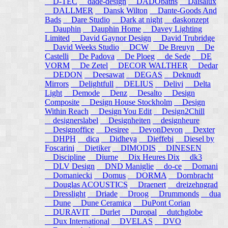
D-TEC
dade-design
DADObaths
Daisalux
DALLMER
Dansk Wilton
Dante-Goods And
Bads
Dare Studio
Dark at night
daskonzept
Dauphin
Dauphin Home
Davey Lighting
Limited
David Gaynor Design
David Trubridge
David Weeks Studio
DCW
De Breuyn
De
Castelli
De Padova
De Ploeg
de Sede
DE
VORM
De Zetel
DECOR WALTHER
Dedar
DEDON
Deesawat
DEGAS
Deknudt
Mirrors
Delightfull
DELIUS
Delivi
Delta
Light
Demode
Denz
Desalto
Design
Composite
Design House Stockholm
Design
Within Reach
Design You Edit
Design2Chill
designerslabel
Designheiten
designheure
Designoffice
Desiree
DevonDevon
Dexter
DHPH
dica
Didheya
Dieffebi
Diesel by
Foscarini
Dietiker
DIMODIS
DINESEN
Discipline
Diurne
Dix Heures Dix
dk3
DLV Design
DND Maniglie
do-ce
Domani
Domaniecki
Domus
DORMA
Dornbracht
Douglas ACOUSTICS
Draenert
dreizehngrad
Dresslight
Driade
Droog
Drummonds
dua
Dune
Dune Ceramica
DuPont Corian
DURAVIT
Durlet
Duropal
dutchglobe
Dux International
DVELAS
DVO