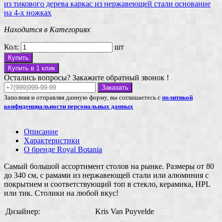
из тикового дерева
каркас из нержавеющей стали
основание
на 4-х ножках
Находится в Категориях
Кол:
шт
Купить
Купить в 1 клик
Остались вопросы? Закажите обратный звонок !
Заказать
Заполняя и отправляя данную форму, вы соглашаетесь с
политикой
конфиденциальности персональных данных
Описание
Характеристики
О бренде Royal Botania
Самый большой ассортимент столов на рынке. Размеры от 80
до 340 см, с рамами из нержавеющей стали или алюминия с
покрытием и соответствующий топ в стекло, керамика, HPL
или тик. Столики на любой вкус!
Дизайнер:
Kris Van Puyvelde