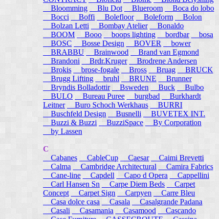
Bloomming
Blu Dot
Blueroom
Boca do lobo
Bocci
Boffi
Bolefloor
Boleform
Bolon
Bolzan Letti
Bombay Atelier
Bonaldo
BOOM
Booo
boops lighting
bordbar
bosa
BOSC
Bosse Design
BOVER
bower
BRABBU
Brainwood
Brand van Egmond
Brandoni
Brdr.Kruger
Brodrene Andersen
Brokis
brose-fogale
Bross
Bruag
BRUCK
Brugg Lifting
bruhl
BRUNE
Brunner
Bryndis Bolladottir
Bsweden
Buck
Bulbo
BULO
Bureau Puree
burgbad
Burkhardt
Leitner
Buro Schoch Werkhaus
BURRI
Buschfeld Design
Busnelli
BUVETEX INT.
Buzzi & Buzzi
BuzziSpace
By Corporation
by Lassen
C
Cabanes
CableCup
Caesar
Caimi Brevetti
Calma
Cambridge Architectural
Camira Fabrics
Cane-line
Capdell
Capo d Opera
Cappellini
Carl Hansen Sn
Carpe Diem Beds
Carpet
Concept
Carpet Sign
Carpyen
Carre Bleu
Casa dolce casa
Casala
Casalgrande Padana
Casali
Casamania
Casamood
Cascando