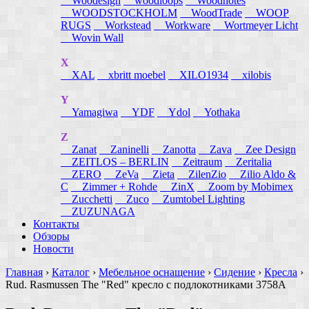
Woodesign
woodloops
Woodnotes
WOODSTOCKHOLM
WoodTrade
WOOP
RUGS
Workstead
Workware
Wortmeyer Licht
Wovin Wall
X
XAL
xbritt moebel
XILO1934
xilobis
Y
Yamagiwa
YDF
Ydol
Yothaka
Z
Zanat
Zaninelli
Zanotta
Zava
Zee Design
ZEITLOS – BERLIN
Zeitraum
Zeritalia
ZERO
ZeVa
Zieta
ZilenZio
Zilio Aldo &
C
Zimmer + Rohde
ZinX
Zoom by Mobimex
Zucchetti
Zuco
Zumtobel Lighting
ZUZUNAGA
Контакты
Обзоры
Новости
Главная
›
Каталог
›
Мебельное оснащение
›
Сидение
›
Кресла
›
Rud. Rasmussen The "Red" кресло с подлокотниками 3758A