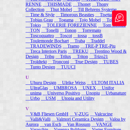
RENNE
THISMADE
Thonet
Thony
Collection
Thut Mobel
Till Behrens Systeme
Time & Style
Timorous Beasties
Tisettanta
Tobias Grau
Togama
Tojo Mobel
Token
Tokio
TOLERIE FOREZIENNE
Tom Rossau
TON
Tonelli
Tonon
Torremato
Toscoquattro
Toscot
tossa
tossB
Toulemonde Bochart
Traba
Traddel
TRADEWINDS
Tramo
TRE-P TRE-Piu
Treca Interiors Paris
TREKU
Trentino Wood &
Design
Tribu
Trilux
Triton
Trizo21
Troldtekt
Tronconi
True Design
TUBES
Tunto Design
TUUCI
U
Uhuru Design
Ulrike Weiss
ULTOM ITALIA
UltraGlas
UMBROSA
UNEX
Unifor
unima
Universo Positivo
Unopiu
Urbanature
Urbo
USM
Utopia and Utility
V
V&B Fliesen GmbH
V-ZUG
Valcucine
Valli&Valli
Valmori Ceramica Design
Valoa by
Aurora
van Esch
Van Rossum
VANGE
Varaschin
Varenna Poliform
Varier Furniture