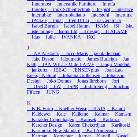
Innermost
Innersmile Furniture
Innofa
Innolux
Inox Schleiftechnik
Inspirit
Interface
interlubke
Internoitaliano
Interstuhl
Intertime
IP44.de
Iqual
Iren Uffici
Iris Ceramica
Isabel Burgin
Isabel Hamm
ISAM
iSi
Isku
isle lounge
Isomi Ltd
it design
ITALAMP
Itlas
Iulite
IVANKA
IXC.
J
JAB Anstoetz
Jacco Maris
jacob de baan
Jake Dyson
Jaloumatic
James Burleigh
Jan
Kath
JAN WILLEM de LAIVE
Jangir Maddadi
jankurtz
JEE-O
JENSENplus
Joan Lao
Energa Natural
Johanna Gullichsen
Johanson
Design
Joko Domus
Jonas Ihreborn
Jori
JOSKO
JoV
JSPR
Judith Seng
Junction
Fifteen
JUNG
K
K.B. Form
Kaether Weise
KAIA
Kaindl
Kaldewei
Kale
Kallemo
Kalmar
Kamism
Karakter Copenhagen
Karasek
Karboxx
Karcher Design
Karen Chekerdjian
Karikoski
Karimoku New Standard
Karl Andersson
Karman
Karpenter
karpet
Kartell
Kastel