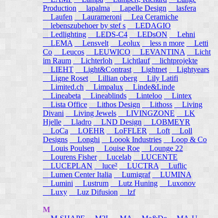
Production
lapalma
Lapelle Design
lasfera
Laufen
Laurameroni
Lea Ceramiche
lebenszubehoer by stef s
LEDAGIO
Ledlighting
LEDS-C4
LEDsON
Lehni
LEMA
Lensvelt
Leolux
less n more
Letti
Co
Leucos
LEUWICO
LEVANTINA
Licht
im Raum
Lichterloh
Lichtlauf
lichtprojekte
LIEHT
Light&Contrast
Lightnet
Lightyears
Ligne Roset
Lillian oberg
Lily Latifi
Limited.ch
Limpalux
Linde&Linde
Lineabeta
Lineablinds
Linteloo
Lintex
Lista Office
Lithos Design
Lithoss
Living
Divani
Living Jewels
LIVINGZONE
LK
Hjelle
Lladro
LND Design
LOBMEYR
LoCa
LOEHR
LoFFLER
Loft
Loll
Designs
Longhi
Loook Industries
Loop & Co
Louis Poulsen
Louise Roe
Lounge 22
Lourens Fisher
Lucelab
LUCENTE
LUCEPLAN
luce²
LUCTRA
Luflic
Lumen Center Italia
Lumigraf
LUMINA
Lumini
Lustrum
Lutz Huning
Luxonov
Luxy
Luz Difusion
lzf
M