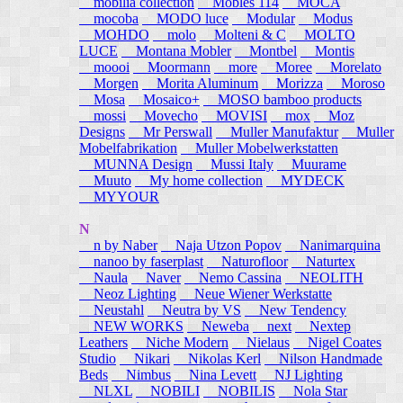
mobilia collection
Mobles 114
MOCA
mocoba
MODO luce
Modular
Modus
MOHDO
molo
Molteni & C
MOLTO
LUCE
Montana Mobler
Montbel
Montis
moooi
Moormann
more
Moree
Morelato
Morgen
Morita Aluminum
Morizza
Moroso
Mosa
Mosaico+
MOSO bamboo products
mossi
Movecho
MOVISI
mox
Moz
Designs
Mr Perswall
Muller Manufaktur
Muller
Mobelfabrikation
Muller Mobelwerkstatten
MUNNA Design
Mussi Italy
Muurame
Muuto
My home collection
MYDECK
MYYOUR
N
n by Naber
Naja Utzon Popov
Nanimarquina
nanoo by faserplast
Naturofloor
Naturtex
Naula
Naver
Nemo Cassina
NEOLITH
Neoz Lighting
Neue Wiener Werkstatte
Neustahl
Neutra by VS
New Tendency
NEW WORKS
Neweba
next
Nextep
Leathers
Niche Modern
Nielaus
Nigel Coates
Studio
Nikari
Nikolas Kerl
Nilson Handmade
Beds
Nimbus
Nina Levett
NJ Lighting
NLXL
NOBILI
NOBILIS
Nola Star