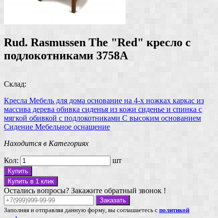
Rud. Rasmussen The "Red" кресло с
подлокотниками 3758A
Склад:
Кресла
Мебель для дома
основание на 4-х ножках
каркас из
массива дерева
обивка сиденья из кожи
сиденье и спинка с
мягкой обивкой
с подлокотниками
С высоким основанием
Сидение
Мебельное оснащение
Находится в Категориях
Кол:
шт
Купить
Купить в 1 клик
Остались вопросы? Закажите обратный звонок !
Заказать
Заполняя и отправляя данную форму, вы соглашаетесь с
политикой