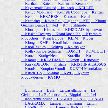
Kasthall
Kateha
Kaufmann Keramik
Kaynemaile Limited
keilbach
KELLER
Kendo Mobiliario
Kenneth Cobonpue
Kenzan
Keope
KERABEN
Kerasan
Kettal
Kettnaker
Kevin Reilly Lighting
KFF
Khouri
Guzman Bunce Limited
Kim Stahlmobel
Kinnarps
Kinnasand
KINZO AIR by bau+art
Kisskalt Designs
Kitani Japan Inc.
Kjærholm
Production
Klein Europe
KLIM
Klober
Klong
KME
Knoll International
KnollTextiles
Kokuyo
Koleksiyon
Kollektion Bertschinger
KOMOT
KOMTECH
Kone
Konig+Neurath
Korzilius
Kos
Kramis
KREADIANO
Kreon
Kriptonite
KriskaDECOR
Kristalia
KRISTIINA LASSUS
Krools
Kuopion Woodi
KURTH Manufaktur
Kusch+Co
Kvadrat
KWC
Kyburz
Produktdesign
KYMO
L
L Invisibile
L&Z
La Castellamonte
La
Cividina
La Reference
La Riggiola
Label
labo creme brulee
LABOFA
LADP
LAGO
LAGRAMA
Lambert
Laminam
Lamm
LAMP
Lampa
Lampert, Richard
Lange