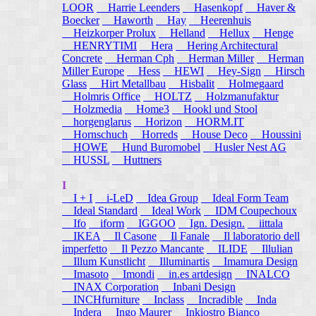
LOOR
Harrie Leenders
Hasenkopf
Haver &
Boecker
Haworth
Hay
Heerenhuis
Heizkorper Prolux
Helland
Hellux
Henge
HENRYTIMI
Hera
Hering Architectural
Concrete
Herman Cph
Herman Miller
Herman
Miller Europe
Hess
HEWI
Hey-Sign
Hirsch
Glass
Hirt Metallbau
Hisbalit
Holmegaard
Holmris Office
HOLTZ
Holzmanufaktur
Holzmedia
Home3
Hookl und Stool
horgenglarus
Horizon
HORM.IT
Hornschuch
Horreds
House Deco
Houssini
HOWE
Hund Buromobel
Husler Nest AG
HUSSL
Huttners
I
I + I
i-LeD
Idea Group
Ideal Form Team
Ideal Standard
Ideal Work
IDM Coupechoux
Ifo
iform
IGGOO
Ign. Design.
iittala
IKEA
Il Casone
Il Fanale
Il laboratorio dell
imperfetto
Il Pezzo Mancante
ILIDE
Illulian
Illum Kunstlicht
Illuminartis
Imamura Design
Imasoto
Imondi
in.es artdesign
INALCO
INAX Corporation
Inbani Design
INCHfurniture
Inclass
Incradible
Inda
Indera
Ingo Maurer
Inkiostro Bianco