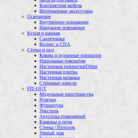
Контрактная мебель
Интерьерные аксессуары
Освещение
Внутреннее освещение
Наружное освещение
Кухня и ванная
Сантехника
Велнес и СПА
Стены и пол
Ковры и рулонные покрытия
Напольные покрытия
Настенные покрытия/Обои
Настенная плитка
Настенная мозаика
Стеновые панели
FIT-OUT
Модульные пространства
Розетки
Фурнитура
Текстиль
Акустика помещений
Камины и печи
Стены / Потолок
Умный дом