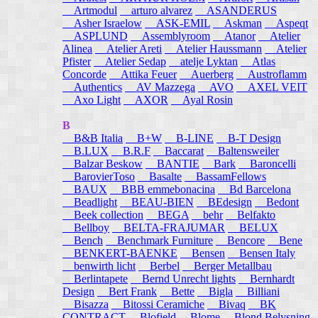
Artmodul
arturo alvarez
ASANDERUS
Asher Israelow
ASK-EMIL
Askman
Aspeqt
ASPLUND
Assemblyroom
Atanor
Atelier
Alinea
Atelier Areti
Atelier Haussmann
Atelier
Pfister
Atelier Sedap
atelje Lyktan
Atlas
Concorde
Attika Feuer
Auerberg
Austroflamm
Authentics
AV Mazzega
AVO
AXEL VEIT
Axo Light
AXOR
Ayal Rosin
B
B&B Italia
B+W
B-LINE
B-T Design
B.LUX
B.R.F
Baccarat
Baltensweiler
Balzar Beskow
BANTIE
Bark
Baroncelli
BarovierToso
Basalte
BassamFellows
BAUX
BBB emmebonacina
Bd Barcelona
Beadlight
BEAU-BIEN
BEdesign
Bedont
Beek collection
BEGA
behr
Belfakto
Bellboy
BELTA-FRAJUMAR
BELUX
Bench
Benchmark Furniture
Bencore
Bene
BENKERT-BAENKE
Bensen
Bensen Italy
benwirth licht
Berbel
Berger Metallbau
Berlintapete
Bernd Unrecht lights
Bernhardt
Design
Bert Frank
Bette
Bigla
Billiani
Bisazza
Bitossi Ceramiche
Bivaq
BK
CONTRACT
Blofield
Blome
Blond Belysning