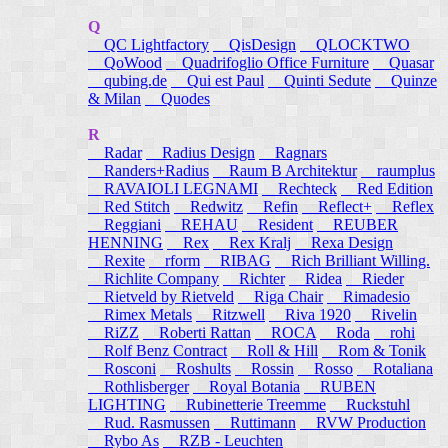
Q
QC Lightfactory
QisDesign
QLOCKTWO
QoWood
Quadrifoglio Office Furniture
Quasar
qubing.de
Qui est Paul
Quinti Sedute
Quinze
& Milan
Quodes
R
Radar
Radius Design
Ragnars
Randers+Radius
Raum B Architektur
raumplus
RAVAIOLI LEGNAMI
Rechteck
Red Edition
Red Stitch
Redwitz
Refin
Reflect+
Reflex
Reggiani
REHAU
Resident
REUBER
HENNING
Rex
Rex Kralj
Rexa Design
Rexite
rform
RIBAG
Rich Brilliant Willing.
Richlite Company
Richter
Ridea
Rieder
Rietveld by Rietveld
Riga Chair
Rimadesio
Rimex Metals
Ritzwell
Riva 1920
Rivelin
RiZZ
Roberti Rattan
ROCA
Roda
rohi
Rolf Benz Contract
Roll & Hill
Rom & Tonik
Rosconi
Roshults
Rossin
Rosso
Rotaliana
Rothlisberger
Royal Botania
RUBEN
LIGHTING
Rubinetterie Treemme
Ruckstuhl
Rud. Rasmussen
Ruttimann
RVW Production
Rybo As
RZB - Leuchten