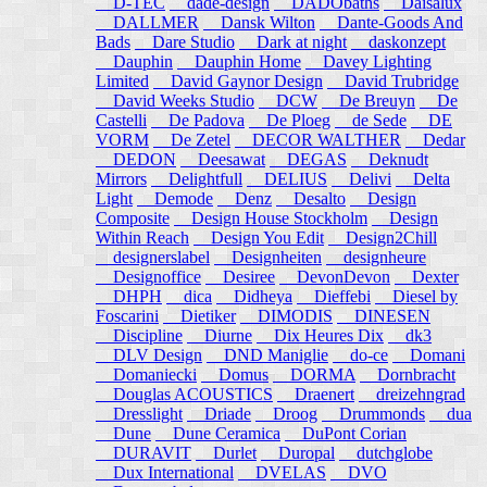
D-TEC
dade-design
DADObaths
Daisalux
DALLMER
Dansk Wilton
Dante-Goods And
Bads
Dare Studio
Dark at night
daskonzept
Dauphin
Dauphin Home
Davey Lighting
Limited
David Gaynor Design
David Trubridge
David Weeks Studio
DCW
De Breuyn
De
Castelli
De Padova
De Ploeg
de Sede
DE
VORM
De Zetel
DECOR WALTHER
Dedar
DEDON
Deesawat
DEGAS
Deknudt
Mirrors
Delightfull
DELIUS
Delivi
Delta
Light
Demode
Denz
Desalto
Design
Composite
Design House Stockholm
Design
Within Reach
Design You Edit
Design2Chill
designerslabel
Designheiten
designheure
Designoffice
Desiree
DevonDevon
Dexter
DHPH
dica
Didheya
Dieffebi
Diesel by
Foscarini
Dietiker
DIMODIS
DINESEN
Discipline
Diurne
Dix Heures Dix
dk3
DLV Design
DND Maniglie
do-ce
Domani
Domaniecki
Domus
DORMA
Dornbracht
Douglas ACOUSTICS
Draenert
dreizehngrad
Dresslight
Driade
Droog
Drummonds
dua
Dune
Dune Ceramica
DuPont Corian
DURAVIT
Durlet
Duropal
dutchglobe
Dux International
DVELAS
DVO