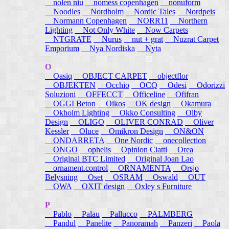
nolen niu
nomess copenhagen
nonuform
Noodles
Nordholm
Nordic Tales
Nordpeis
Normann Copenhagen
NORR11
Northern
Lighting
Not Only White
Now Carpets
NTGRATE
Nurus
nut + grat
Nuzrat Carpet
Emporium
Nya Nordiska
Nyta
O
Oasiq
OBJECT CARPET
objectflor
OBJEKTEN
Occhio
OCQ
Odesi
Odorizzi
Soluzioni
OFFECCT
Officeline
Ofifran
OGGI Beton
Oikos
OK design
Okamura
Okholm Lighting
Okko Consulting
Olby
Design
OLIGO
OLIVER CONRAD
Oliver
Kessler
Oluce
Omikron Design
ON&ON
ONDARRETA
One Nordic
onecollection
ONGO
ophelis
Opinion Ciatti
Orea
Original BTC Limited
Original Joan Lao
ornament.control
ORNAMENTA
Orsjo
Belysning
Oset
OSRAM
Oswald
OUT
OWA
OXIT design
Oxley s Furniture
P
Pablo
Palau
Pallucco
PALMBERG
Pandul
Panelite
Panoramah
Panzeri
Paola