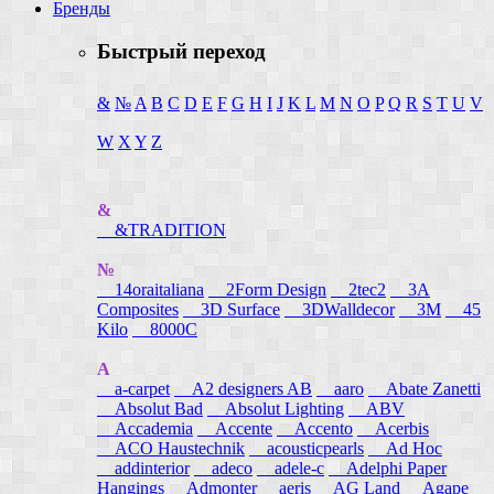
Бренды
Быстрый переход
&
№
A
B
C
D
E
F
G
H
I
J
K
L
M
N
O
P
Q
R
S
T
U
V
W
X
Y
Z
&
&TRADITION
№
14oraitaliana
2Form Design
2tec2
3A
Composites
3D Surface
3DWalldecor
3M
45
Kilo
8000C
A
a-carpet
A2 designers AB
aaro
Abate Zanetti
Absolut Bad
Absolut Lighting
ABV
Accademia
Accente
Accento
Acerbis
ACO Haustechnik
acousticpearls
Ad Hoc
addinterior
adeco
adele-c
Adelphi Paper
Hangings
Admonter
aeris
AG Land
Agape