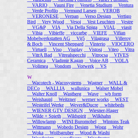
VARIO
Vauni Fire
Venetia Studium
Ventura
Verde Profilo
Vermund Larsen
VEROB
VERONESE
Verpan
Verso Design
Vertigo
Bird
Very Wood
Vesoi
Vest Leuchten
Vestre
VG&P
VIA
Via Della Spiga
VIAL
viasit
Vibia
Vibieffe
viccarbe
VIEFE
Vifian
Mobelwerkstatten AG
Vij5
Vilagrasa
Villeroy
& Boch
Vincent Sheppard
Vinterio
VIOCERO
Virtuell
Viso
Visplay
Vistosi
Viteo
Vitra
VitrA Bad
Vitrealspecchi
Vitrocsa
VIVES
Ceramica
Vladimir Kagan
Voice AB
VOLA
Volimea
Vondom
Vorwerk
VS
W
Wacotech - Wacosystems
Wagner
WALL &
DECo
WALLIA
wallunica
Walser Mobel
Walter Knoll
Wastberg
Wave
wb form
Weishaupl
Weitzner
werner works
WEST
Westeifel Werke
Wever&Ducre
whitebeds
WIENER GTV DESIGN
Wiesner-Hager
Wilde + Spieth
Wildspirit
Wilkhahn
Willowlamp
WINI Buromobel
Wintons Teak
Wittmann
Wobedo Design
Wogg
Wohr
Woka
Wolfsgruber
Wood & Washi