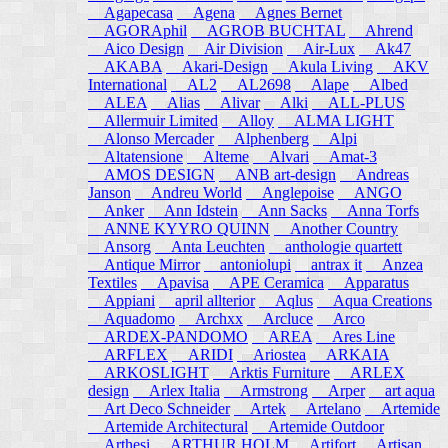
Agapecasa
Agena
Agnes Bernet
AGORAphil
AGROB BUCHTAL
Ahrend
Aico Design
Air Division
Air-Lux
Ak47
AKABA
Akari-Design
Akula Living
AKV
International
AL2
AL2698
Alape
Albed
ALEA
Alias
Alivar
Alki
ALL-PLUS
Allermuir Limited
Alloy
ALMA LIGHT
Alonso Mercader
Alphenberg
Alpi
Altatensione
Alteme
Alvari
Amat-3
AMOS DESIGN
ANB art-design
Andreas
Janson
Andreu World
Anglepoise
ANGO
Anker
Ann Idstein
Ann Sacks
Anna Torfs
ANNE KYYRO QUINN
Another Country
Ansorg
Anta Leuchten
anthologie quartett
Antique Mirror
antoniolupi
antrax it
Anzea
Textiles
Apavisa
APE Ceramica
Apparatus
Appiani
april allterior
Aqlus
Aqua Creations
Aquadomo
Archxx
Arcluce
Arco
ARDEX-PANDOMO
AREA
Ares Line
ARFLEX
ARIDI
Ariostea
ARKAIA
ARKOSLIGHT
Arktis Furniture
ARLEX
design
Arlex Italia
Armstrong
Arper
art aqua
Art Deco Schneider
Artek
Artelano
Artemide
Artemide Architectural
Artemide Outdoor
Arthesi
ARTHUR HOLM
Artifort
Artisan