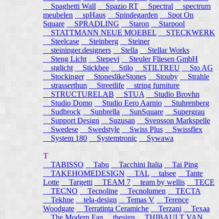
Spaghetti Wall
Spazio RT
Spectral
spectrum
meubelen
spHaus
Spindegarden
Spot On
Square
SPRADLING
Staron
Starpool
STATTMANN NEUE MOEBEL
STECKWERK
Steelcase
Steinberg
Steiner
steininger.designers
Stella
Stellar Works
Steng Licht
Stepevi
Steuler Fliesen GmbH
stglicht
Stickbee
Stilo
STILTREU
Sto AG
Stockinger
StoneslikeStones
Stouby
Strahle
strasserthun
Streetlife
string furniture
STRUCTURELAB
STUA
Studio Brovhn
Studio Domo
Studio Eero Aarnio
Stuhrenberg
Sudbrock
Sunbrella
SunSquare
Supergrau
Support Design
Suzusan
Svensson Markspelle
Swedese
Swedstyle
Swiss Plus
Swissflex
System 180
Systemtronic
Sywawa
T
TABISSO
Tabu
Tacchini Italia
Tai Ping
TAKEHOMEDESIGN
TAL
talsee
Tante
Lotte
Targetti
TEAM 7
team by wellis
TECE
TECNO
Tecnoline
Tecnolumen
TECTA
Tekhne
tela-design
Temas V
Terence
Woodgate
Terratinta Ceramiche
Terzani
Texaa
The Modern Fan
thesign
THIBAULT VAN