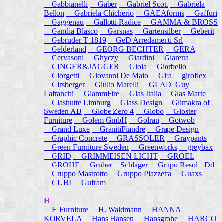
Gabbianelli
Gaber
Gabriel Scott
Gabriela
Bellon
Gabriela Chicherio
GAEAforms
Gaffuri
Gaggenau
Gallotti Radice
GAMMA & BROSS
Gandia Blasco
Garsnas
Gartensilber
Geberit
Gebruder T 1819
GeD Arredamenti Srl
Gelderland
GEORG BECHTER
GERA
Gervasoni
Ghyczy
Giardini
Giaretta
GINGER&JAGGER
Gioia
Giorbello
Giorgetti
Giovanni De Maio
Gira
giroflex
Girsberger
Giulio Marelli
GLAD_Guy
Lafranchi
GlammFire
Glas Italia
Glas Marte
Glashutte Limburg
Glass Design
Glimakra of
Sweden AB
Globe Zero 4
Globo
Gloster
Furniture
Golem GmbH
Golran
Gotwob
Grand Luxe
GranitiFiandre
Grape Design
Graphic Concrete
GRASSOLER
Graypants
Green Furniture Sweden
Greenworks
greybax
GRID
GRIMMEISEN LICHT
GROEL
GROHE
Gruber + Schlager
Grupo Resol - Dd
Gruppo Mastrotto
Gruppo Piazzetta
Guaxs
GUBI
Gufram
H
H Furniture
H. Waldmann
HANNA
KORVELA
Hans Hansen
Hansgrohe
HARCO