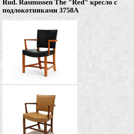
Rud. Rasmussen The "Red" кресло с
подлокотниками 3758A