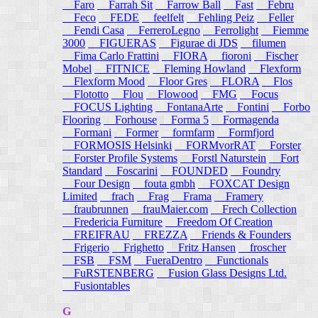
Faro
Farrah Sit
Farrow Ball
Fast
Febru
Feco
FEDE
feelfelt
Fehling Peiz
Feller
Fendi Casa
FerreroLegno
Ferrolight
Fiemme
3000
FIGUERAS
Figurae di JDS
filumen
Fima Carlo Frattini
FIORA
fioroni
Fischer
Mobel
FITNICE
Fleming Howland
Flexform
Flexform Mood
Floor Gres
FLORA
Flos
Flototto
Flou
Flowood
FMG
Focus
FOCUS Lighting
FontanaArte
Fontini
Forbo
Flooring
Forhouse
Forma 5
Formagenda
Formani
Former
formfarm
Formfjord
FORMOSIS Helsinki
FORMvorRAT
Forster
Forster Profile Systems
Forstl Naturstein
Fort
Standard
Foscarini
FOUNDED
Foundry
Four Design
fouta gmbh
FOXCAT Design
Limited
frach
Frag
Frama
Framery
fraubrunnen
frauMaier.com
Frech Collection
Fredericia Furniture
Freedom Of Creation
FREIFRAU
FREZZA
Friends & Founders
Frigerio
Frighetto
Fritz Hansen
froscher
FSB
FSM
FueraDentro
Functionals
FuRSTENBERG
Fusion Glass Designs Ltd.
Fusiontables
G