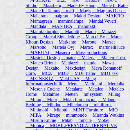
M-SHAPE
M2L
MA
Ma&De
MA-U
Studio
Maasberg
Made By Hand
Made In Ratio
Made In Taunus
mafi
Magis
Magnus Olesen
Maharam
maigrau
Maiori Design
MAKRO
Mamagreen
mammalampa
Mandal Veveri
Mandala
MANTRA
manufakt
Manufakturplus
Manutti
Maoli
Marazzi
Group
Marcal Signaletique
Marcel By
Marie
Khouri Design
Markanto
Marotte
Marset
Marsotto
Martela Oyj
Martex
martinelli luce
MARUNI
Masiero
Massproductions
Mastella Design
mater
Materia
Matiere Grise
Matteo Brioni
Mattiazzi
maude
Mawa
Design
Maxalto
Maxdesign
Maya Romanoff
Corp.
MCZ
MDD
MDF Italia
MDT-tex
MEINERTZ
Meld USA
Meng
Informationstechnik
Menu
Meridiani
Meritalia
Meson s Cucine
Metalarte
Metalco
Metalco
Home
Metalfire
Metten
mf-system
Miiing
Miinu
Miior
Milan Iluminacion
Milano
Bedding
Milldue
Millelumen
miniforms
Minimobl
Minotti
MINT Furniture
MIO
MIPA
Mirage
miramondo
Miranda Watkins
Misura Emme
Mitab
mmcite
Mobel
Mobica
MOBILFRESNO-ALTERNATIVE