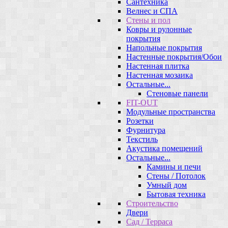
Сантехника
Велнес и СПА
Стены и пол
Ковры и рулонные
покрытия
Напольные покрытия
Настенные покрытия/Обои
Настенная плитка
Настенная мозаика
Остальные...
Стеновые панели
FIT-OUT
Модульные пространства
Розетки
Фурнитура
Текстиль
Акустика помещений
Остальные...
Камины и печи
Стены / Потолок
Умный дом
Бытовая техника
Строительство
Двери
Сад / Терраса