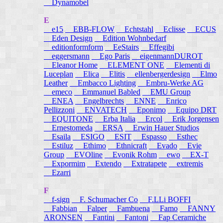
Dynamobel
E
e15
EBB-FLOW
Echtstahl
Eclisse
ECUS
Eden Design
Edition Wohnbedarf
editionformform
EeStairs
Effegibi
eggersmann
Ego Paris
eigenmannDUROT
Eleanor Home
ELEMENT ONE
Elementi di
Luceplan
Elica
Elitis
ellenbergerdesign
Elmo
Leather
Embacco Lighting
Embru-Werke AG
emeco
Emmanuel Babled
EMU Group
ENEA
Engelbrechts
ENNE
Enrico
Pellizzoni
ENVATECH
Eponimo
Equipo DRT
EQUITONE
Erba Italia
Ercol
Erik Jorgensen
Ernestomeda
ERSA
Erwin Hauer Studios
Esaila
ESIGO
ESIT
Espasso
Esthec
Estiluz
Ethimo
Ethnicraft
Evado
Evie
Group
EVOline
Evonik Rohm
ewo
EX-T
Expormim
Extendo
Extratapete
extremis
Ezarri
F
f-sign
F. Schumacher Co
F.LLi BOFFI
Fabbian
Falper
Fambuena
Famo
FANNY
ARONSEN
Fantini
Fantoni
Fap Ceramiche