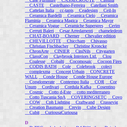
Case Furniture
CASSECROUTE
Cassina
CASTE
Castelhano-Ferreira
Catellani Smith
Cattelan Italia
cc-tapis
Ceadesign
Ceil-In
Ceramica Bardelli
Ceramica Cielo
Ceramica
Flaminia
Ceramica Magica
Ceramica Mayor
Ceramica Vogue
Ceramiche Supergres
Cerim
Cerruti Baleri
Cesar Arredamenti
chameledeon
CHAT-BOARD
Cherner
Chevalier edition
CHEVILLOTTE
Chiccham
Chivasso
Christian Fischbacher
Christine Kroncke
ChronArte
CINIER
CiniNils
Citygarten
ClassiCon
Claybrook Interiors Ltd.
Clou
Coalesse
Cobalti
Cocomosaic
Cocoon Fires
CODIS BATH
Cole
Colebrook
colect
complexma
Concept Urbain
CONCRETE
WALL
Conde House
Conde House Europe
Conglomerate
Contempo Italia
COR
Cor
Unum
Cordivari
Cordula Kafka
Cosentino
Cosmic
Cotto d-Este
cotto mediterraneo
Cotto Tuscania SpA
COVERINGSETC
Covo
COW
Cph Lighting
Craftwand
Crassevig
Creation Baumann
Crevin
Cube Design
Cubit
CuriousaCuriousa
D