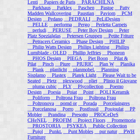
Lenti
Papiers de Paris
PARACHILNA
Parkhaus
Parklex
Paschen
Pastoe
Patty
Madden Wallcovering
Paustian
Paviom
PCM
Design
Pedano
PEDRALI
PeLiDesign
PELLE
performa
Pergo
Perletta Carpets
perludi
PERUSE
Peter Boy Design
Peter
Platz Spezialglas
Petersen Gruppen
Petite Friture
Petracers Ceramics
Phase Design
PHILIP
Philip Watts Design
Philips Lighting
Philips
Lumiblade - OLED
Phillip Jeffries
Phoneon
PHOS Design
PIEGA
Piet Boon
Pilat &
Pilat
Pinch
Piure
PIURIC
Plan W
Planika
Plank
planlicht
planmobel.
Planning
Sisplamo
Plastex
Platek Light
Please Wait to be
Seated
Pletz
plexwood
pliet
Plinio il Giovane
pluma cubic
PLY
Plycollection
Poemo
Design
Poesia
Poiat
Point
POLI Keramik
Poliform
Poltrona Frau
Poltrona Frau
Poltronova
pomd or
Porada
Porcelaingres
Porcelanosa
Porro
Postfossil
Poujoulat
PP
Mobler
Prandina
Presotto
PROCeDeS
CHeNEL
PROFIM
Project Floors
Promemoria
PROSTORIA
PSYKEA
Public Collection
Pujol
Punkt.
Punt Mobles
pur natur
PWH
Furniture