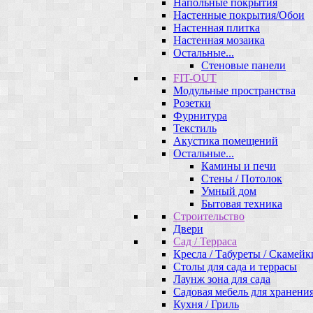
Напольные покрытия
Настенные покрытия/Обои
Настенная плитка
Настенная мозаика
Остальные...
Стеновые панели
FIT-OUT
Модульные пространства
Розетки
Фурнитура
Текстиль
Акустика помещений
Остальные...
Камины и печи
Стены / Потолок
Умный дом
Бытовая техника
Строительство
Двери
Сад / Терраса
Кресла / Табуреты / Скамейк
Столы для сада и террасы
Лаунж зона для сада
Садовая мебель для хранени
Кухня / Гриль