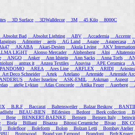
tes
3D Surface
3DWalldecor
3M
45 Kilo
8000C
Absolut Bad
Absolut Lighting
ABV
Accademia
Accente
A
angings
Admonter
aeris
AG Land
Agape
Agapecasa
Ag
k47
AKABA
Akari-Design
Akula Living
AKV Internation
MA LIGHT
Alonso Mercader
Alphenberg
Alpi
Altatensio
e
ANGO
Anker
Ann Idstein
Ann Sacks
Anna Torfs
ANN
iolupi
antrax it
Anzea Textiles
Apavisa
APE Ceramica
App
PANDOMO
AREA
Ares Line
ARFLEX
ARIDI
Arioste
rt Deco Schneider
Artek
Artelano
Artemide
Artemide Arch
NDERUS
Asher Israelow
ASK-EMIL
Askman
Aspeqt
A
edap
atelje Lyktan
Atlas Concorde
Attika Feuer
Auerberg
Au
UX
B.R.F
Baccarat
Baltensweiler
Balzar Beskow
BANTI
dlight
BEAU-BIEN
BEdesign
Bedont
Beek collection
B
Bene
BENKERT-BAENKE
Bensen
Bensen Italy
benwirth
e
Bigla
Billiani
Bisazza
Bitossi Ceramiche
Bivaq
BK CO
i
Bolefloor
Boleform
Bolon
Bolzan Letti
Bombay Atelier
BBU
Brainwood
Brand van Egmond
Brandoni
Brdr.Kruger