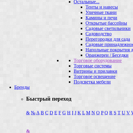
Остальные...
Тенты и навесы
Уличные ткани
Камины и печи
Открытые бассейны
Садовые светильники
Садоводство
Перегородки для сада
Садовые принадлежно
Напольные покрытия д
Оранжереи / Беседки
Торговое оборудование
Торговые системы
Витрины и прилавки
Торговое освещение
Подсветка мебели
Бренды
Быстрый переход
&
№
A
B
C
D
E
F
G
H
I
J
K
L
M
N
O
P
Q
R
S
T
U
V
&