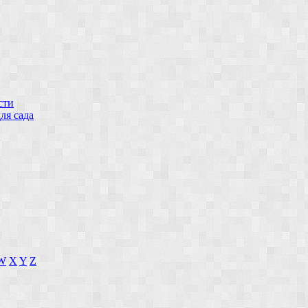
сти
ля сада
W
X
Y
Z