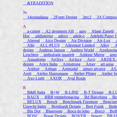
&TRADITION
№
14oraitaliana
2Form Design
2tec2
3A Composi
A
a-carpet
A2 designers AB
aaro
Abate Zanetti
Hoc
addinterior
adeco
adele-c
Adelphi Paper H
Ahrend
Aico Design
Air Division
Air-Lux
A
Alki
ALL-PLUS
Allermuir Limited
Alloy
AL
design
Andreas Janson
Andreu World
Anglepois
Leuchten
anthologie quartett
Antique Mirror
anton
Aquadomo
Archxx
Arcluce
Arco
ARDEX-
design
Arlex Italia
Armstrong
Arper
art aqua
A
Artifort
Artisan
Artmodul
arturo alvarez
ASA
Areti
Atelier Haussmann
Atelier Pfister
Atelier S
Axo Light
AXOR
Ayal Rosin
B
B&B Italia
B+W
B-LINE
B-T Design
B.L
BAUX
BBB emmebonacina
Bd Barcelona
Bea
BELUX
Bench
Benchmark Furniture
Bencore
Unrecht lights
Bernhardt Design
Bert Frank
Bett
Blu Dot
Blueroom
Boca do lobo
Bocci
Boff
BOSC
Bosse Design
BOVER
bower
BRA