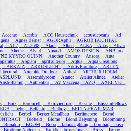
ccento
Acerbis
ACO Haustechnik
acousticpearls
Ad
ena
Agnes Bernet
AGORAphil
AGROB BUCHTAL
al
AL2
AL2698
Alape
Albed
ALEA
Alias
Alivar
ne
Alteme
Alvari
Amat-3
AMOS DESIGN
ANB art-
E KYYRO QUINN
Another Country
Ansorg
Anta
aratus
Appiani
april allterior
Aqlus
Aqua Creations
a
ARKAIA
ARKOSLIGHT
Arktis Furniture
ARLEX
itectural
Artemide Outdoor
Arthesi
ARTHUR HOLM
SPLUND
Assemblyroom
Atanor
Atelier Alinea
Atelier
stroflamm
Authentics
AV Mazzega
AVO
AXEL VEIT
E
Bark
Baroncelli
BarovierToso
Basalte
BassamFellows
EGA
behr
Belfakto
Bellboy
BELTA-FRAJUMAR
 licht
Berbel
Berger Metallbau
Berlintapete
Bernd
NTRACT
Blofield
Blome
Blond Belysning
Bloomming
Bonaldo
BOOM
Booo
boops lighting
bordbar
bosa
Brodrene Andersen
Brokis
brose-fogale
Bross
Bruag