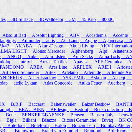
tes
3D Surface
3DWalldecor
3M
45 Kilo
8000C
Absolut Bad
Absolut Lighting
ABV
Accademia
Accente
A
angings
Admonter
aeris
AG Land
Agape
Agapecasa
Ag
k47
AKABA
Akari-Design
Akula Living
AKV Internation
MA LIGHT
Alonso Mercader
Alphenberg
Alpi
Altatensio
e
ANGO
Anker
Ann Idstein
Ann Sacks
Anna Torfs
ANN
iolupi
antrax it
Anzea Textiles
Apavisa
APE Ceramica
App
PANDOMO
AREA
Ares Line
ARFLEX
ARIDI
Arioste
rt Deco Schneider
Artek
Artelano
Artemide
Artemide Arch
NDERUS
Asher Israelow
ASK-EMIL
Askman
Aspeqt
A
edap
atelje Lyktan
Atlas Concorde
Attika Feuer
Auerberg
Au
UX
B.R.F
Baccarat
Baltensweiler
Balzar Beskow
BANTI
dlight
BEAU-BIEN
BEdesign
Bedont
Beek collection
B
Bene
BENKERT-BAENKE
Bensen
Bensen Italy
benwirth
e
Bigla
Billiani
Bisazza
Bitossi Ceramiche
Bivaq
BK CO
i
Bolefloor
Boleform
Bolon
Bolzan Letti
Bombay Atelier
BBU
Brainwood
Brand van Egmond
Brandoni
Brdr.Kruger