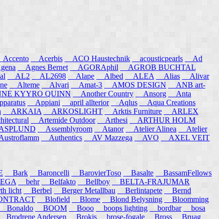
ccento
Acerbis
ACO Haustechnik
acousticpearls
Ad
ena
Agnes Bernet
AGORAphil
AGROB BUCHTAL
al
AL2
AL2698
Alape
Albed
ALEA
Alias
Alivar
ne
Alteme
Alvari
Amat-3
AMOS DESIGN
ANB art-
E KYYRO QUINN
Another Country
Ansorg
Anta
aratus
Appiani
april allterior
Aqlus
Aqua Creations
a
ARKAIA
ARKOSLIGHT
Arktis Furniture
ARLEX
itectural
Artemide Outdoor
Arthesi
ARTHUR HOLM
SPLUND
Assemblyroom
Atanor
Atelier Alinea
Atelier
stroflamm
Authentics
AV Mazzega
AVO
AXEL VEIT
E
Bark
Baroncelli
BarovierToso
Basalte
BassamFellows
EGA
behr
Belfakto
Bellboy
BELTA-FRAJUMAR
 licht
Berbel
Berger Metallbau
Berlintapete
Bernd
NTRACT
Blofield
Blome
Blond Belysning
Bloomming
Bonaldo
BOOM
Booo
boops lighting
bordbar
bosa
Brodrene Andersen
Brokis
brose-fogale
Bross
Bruag