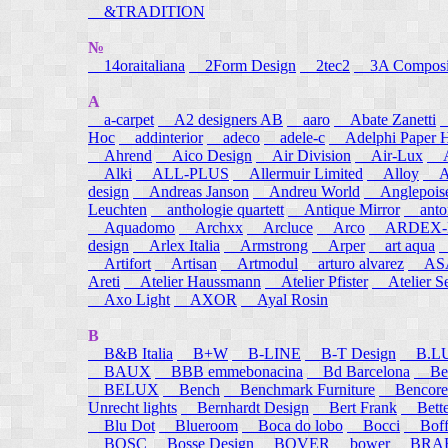
&TRADITION
№
14oraitaliana
2Form Design
2tec2
3A Composi
A
a-carpet
A2 designers AB
aaro
Abate Zanetti
Hoc
addinterior
adeco
adele-c
Adelphi Paper H
Ahrend
Aico Design
Air Division
Air-Lux
A
Alki
ALL-PLUS
Allermuir Limited
Alloy
AL
design
Andreas Janson
Andreu World
Anglepois
Leuchten
anthologie quartett
Antique Mirror
anton
Aquadomo
Archxx
Arcluce
Arco
ARDEX-
design
Arlex Italia
Armstrong
Arper
art aqua
A
Artifort
Artisan
Artmodul
arturo alvarez
ASA
Areti
Atelier Haussmann
Atelier Pfister
Atelier S
Axo Light
AXOR
Ayal Rosin
B
B&B Italia
B+W
B-LINE
B-T Design
B.L
BAUX
BBB emmebonacina
Bd Barcelona
Bea
BELUX
Bench
Benchmark Furniture
Bencore
Unrecht lights
Bernhardt Design
Bert Frank
Bett
Blu Dot
Blueroom
Boca do lobo
Bocci
Boff
BOSC
Bosse Design
BOVER
bower
BRA