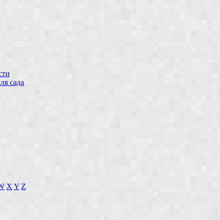
сти
ля сада
W
X
Y
Z