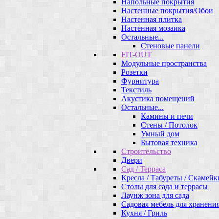
Напольные покрытия
Настенные покрытия/Обои
Настенная плитка
Настенная мозаика
Остальные...
Стеновые панели
FIT-OUT
Модульные пространства
Розетки
Фурнитура
Текстиль
Акустика помещений
Остальные...
Камины и печи
Стены / Потолок
Умный дом
Бытовая техника
Строительство
Двери
Сад / Терраса
Кресла / Табуреты / Скамейк
Столы для сада и террасы
Лаунж зона для сада
Садовая мебель для хранени
Кухня / Гриль