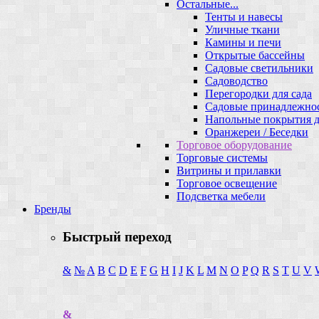
Остальные...
Тенты и навесы
Уличные ткани
Камины и печи
Открытые бассейны
Садовые светильники
Садоводство
Перегородки для сада
Садовые принадлежно
Напольные покрытия д
Оранжереи / Беседки
Торговое оборудование
Торговые системы
Витрины и прилавки
Торговое освещение
Подсветка мебели
Бренды
Быстрый переход
&
№
A
B
C
D
E
F
G
H
I
J
K
L
M
N
O
P
Q
R
S
T
U
V
&