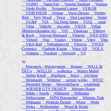
VARIO
Vauni Fire
Venetia Studium
Ventura
Verde Profilo
Vermund Larsen
VEROB
VERONESE
Verpan
Verso Design
Vertigo
Bird
Very Wood
Vesoi
Vest Leuchten
Vestre
VG&P
VIA
Via Della Spiga
VIAL
viasit
Vibia
Vibieffe
viccarbe
VIEFE
Vifian
Mobelwerkstatten AG
Vij5
Vilagrasa
Villeroy
& Boch
Vincent Sheppard
Vinterio
VIOCERO
Virtuell
Viso
Visplay
Vistosi
Viteo
Vitra
VitrA Bad
Vitrealspecchi
Vitrocsa
VIVES
Ceramica
Vladimir Kagan
Voice AB
VOLA
Volimea
Vondom
Vorwerk
VS
W
Wacotech - Wacosystems
Wagner
WALL &
DECo
WALLIA
wallunica
Walser Mobel
Walter Knoll
Wastberg
Wave
wb form
Weishaupl
Weitzner
werner works
WEST
Westeifel Werke
Wever&Ducre
whitebeds
WIENER GTV DESIGN
Wiesner-Hager
Wilde + Spieth
Wildspirit
Wilkhahn
Willowlamp
WINI Buromobel
Wintons Teak
Wittmann
Wobedo Design
Wogg
Wohr
Woka
Wolfsgruber
Wood & Washi