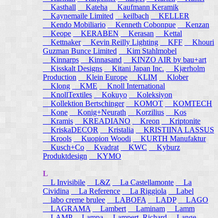
Kasthall
Kateha
Kaufmann Keramik
Kaynemaile Limited
keilbach
KELLER
Kendo Mobiliario
Kenneth Cobonpue
Kenzan
Keope
KERABEN
Kerasan
Kettal
Kettnaker
Kevin Reilly Lighting
KFF
Khouri
Guzman Bunce Limited
Kim Stahlmobel
Kinnarps
Kinnasand
KINZO AIR by bau+art
Kisskalt Designs
Kitani Japan Inc.
Kjærholm
Production
Klein Europe
KLIM
Klober
Klong
KME
Knoll International
KnollTextiles
Kokuyo
Koleksiyon
Kollektion Bertschinger
KOMOT
KOMTECH
Kone
Konig+Neurath
Korzilius
Kos
Kramis
KREADIANO
Kreon
Kriptonite
KriskaDECOR
Kristalia
KRISTIINA LASSUS
Krools
Kuopion Woodi
KURTH Manufaktur
Kusch+Co
Kvadrat
KWC
Kyburz
Produktdesign
KYMO
L
L Invisibile
L&Z
La Castellamonte
La
Cividina
La Reference
La Riggiola
Label
labo creme brulee
LABOFA
LADP
LAGO
LAGRAMA
Lambert
Laminam
Lamm
LAMP
Lampa
Lampert, Richard
Lange