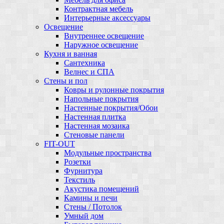
Контрактная мебель
Интерьерные аксессуары
Освещение
Внутреннее освещение
Наружное освещение
Кухня и ванная
Сантехника
Велнес и СПА
Стены и пол
Ковры и рулонные покрытия
Напольные покрытия
Настенные покрытия/Обои
Настенная плитка
Настенная мозаика
Стеновые панели
FIT-OUT
Модульные пространства
Розетки
Фурнитура
Текстиль
Акустика помещений
Камины и печи
Стены / Потолок
Умный дом