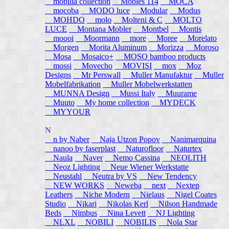
mobilia collection
Mobles 114
MOCA
mocoba
MODO luce
Modular
Modus
MOHDO
molo
Molteni & C
MOLTO
LUCE
Montana Mobler
Montbel
Montis
moooi
Moormann
more
Moree
Morelato
Morgen
Morita Aluminum
Morizza
Moroso
Mosa
Mosaico+
MOSO bamboo products
mossi
Movecho
MOVISI
mox
Moz
Designs
Mr Perswall
Muller Manufaktur
Muller
Mobelfabrikation
Muller Mobelwerkstatten
MUNNA Design
Mussi Italy
Muurame
Muuto
My home collection
MYDECK
MYYOUR
N
n by Naber
Naja Utzon Popov
Nanimarquina
nanoo by faserplast
Naturofloor
Naturtex
Naula
Naver
Nemo Cassina
NEOLITH
Neoz Lighting
Neue Wiener Werkstatte
Neustahl
Neutra by VS
New Tendency
NEW WORKS
Neweba
next
Nextep
Leathers
Niche Modern
Nielaus
Nigel Coates
Studio
Nikari
Nikolas Kerl
Nilson Handmade
Beds
Nimbus
Nina Levett
NJ Lighting
NLXL
NOBILI
NOBILIS
Nola Star