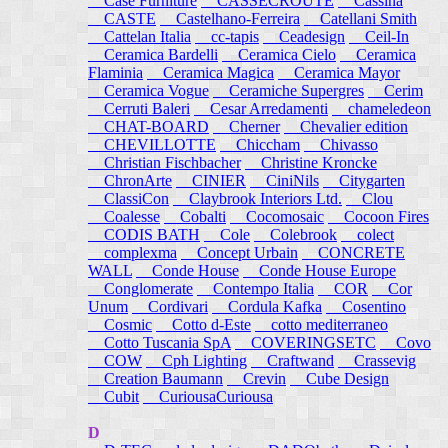
Case Furniture
CASSECROUTE
Cassina
CASTE
Castelhano-Ferreira
Catellani Smith
Cattelan Italia
cc-tapis
Ceadesign
Ceil-In
Ceramica Bardelli
Ceramica Cielo
Ceramica
Flaminia
Ceramica Magica
Ceramica Mayor
Ceramica Vogue
Ceramiche Supergres
Cerim
Cerruti Baleri
Cesar Arredamenti
chameledeon
CHAT-BOARD
Cherner
Chevalier edition
CHEVILLOTTE
Chiccham
Chivasso
Christian Fischbacher
Christine Kroncke
ChronArte
CINIER
CiniNils
Citygarten
ClassiCon
Claybrook Interiors Ltd.
Clou
Coalesse
Cobalti
Cocomosaic
Cocoon Fires
CODIS BATH
Cole
Colebrook
colect
complexma
Concept Urbain
CONCRETE
WALL
Conde House
Conde House Europe
Conglomerate
Contempo Italia
COR
Cor
Unum
Cordivari
Cordula Kafka
Cosentino
Cosmic
Cotto d-Este
cotto mediterraneo
Cotto Tuscania SpA
COVERINGSETC
Covo
COW
Cph Lighting
Craftwand
Crassevig
Creation Baumann
Crevin
Cube Design
Cubit
CuriousaCuriousa
D