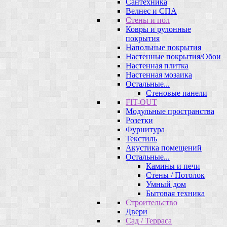
Сантехника
Велнес и СПА
Стены и пол
Ковры и рулонные
покрытия
Напольные покрытия
Настенные покрытия/Обои
Настенная плитка
Настенная мозаика
Остальные...
Стеновые панели
FIT-OUT
Модульные пространства
Розетки
Фурнитура
Текстиль
Акустика помещений
Остальные...
Камины и печи
Стены / Потолок
Умный дом
Бытовая техника
Строительство
Двери
Сад / Терраса