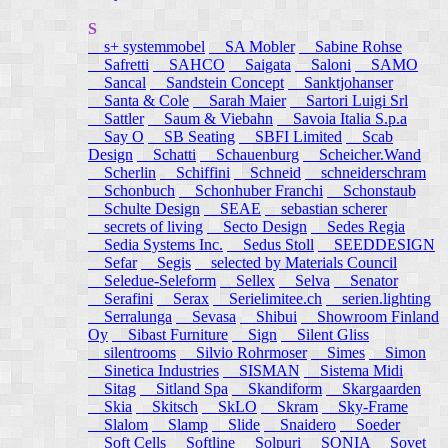
S
s+ systemmobel
SA Mobler
Sabine Rohse
Safretti
SAHCO
Saigata
Saloni
SAMO
Sancal
Sandstein Concept
Sanktjohanser
Santa & Cole
Sarah Maier
Sartori Luigi Srl
Sattler
Saum & Viebahn
Savoia Italia S.p.a
Say O
SB Seating
SBFI Limited
Scab
Design
Schatti
Schauenburg
Scheicher.Wand
Scherlin
Schiffini
Schneid
schneiderschram
Schonbuch
Schonhuber Franchi
Schonstaub
Schulte Design
SEAE
sebastian scherer
secrets of living
Secto Design
Sedes Regia
Sedia Systems Inc.
Sedus Stoll
SEEDDESIGN
Sefar
Segis
selected by Materials Council
Seledue-Seleform
Sellex
Selva
Senator
Serafini
Serax
Serielimitee.ch
serien.lighting
Serralunga
Sevasa
Shibui
Showroom Finland
Oy
Sibast Furniture
Sign
Silent Gliss
silentrooms
Silvio Rohrmoser
Simes
Simon
Sinetica Industries
SISMAN
Sistema Midi
Sitag
Sitland Spa
Skandiform
Skargaarden
Skia
Skitsch
SkLO
Skram
Sky-Frame
Slalom
Slamp
Slide
Snaidero
Soeder
Soft Cells
Softline
Solpuri
SONIA
Sovet