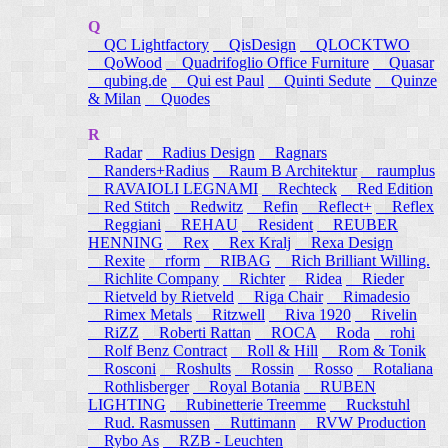
Q
QC Lightfactory
QisDesign
QLOCKTWO
QoWood
Quadrifoglio Office Furniture
Quasar
qubing.de
Qui est Paul
Quinti Sedute
Quinze
& Milan
Quodes
R
Radar
Radius Design
Ragnars
Randers+Radius
Raum B Architektur
raumplus
RAVAIOLI LEGNAMI
Rechteck
Red Edition
Red Stitch
Redwitz
Refin
Reflect+
Reflex
Reggiani
REHAU
Resident
REUBER
HENNING
Rex
Rex Kralj
Rexa Design
Rexite
rform
RIBAG
Rich Brilliant Willing.
Richlite Company
Richter
Ridea
Rieder
Rietveld by Rietveld
Riga Chair
Rimadesio
Rimex Metals
Ritzwell
Riva 1920
Rivelin
RiZZ
Roberti Rattan
ROCA
Roda
rohi
Rolf Benz Contract
Roll & Hill
Rom & Tonik
Rosconi
Roshults
Rossin
Rosso
Rotaliana
Rothlisberger
Royal Botania
RUBEN
LIGHTING
Rubinetterie Treemme
Ruckstuhl
Rud. Rasmussen
Ruttimann
RVW Production
Rybo As
RZB - Leuchten