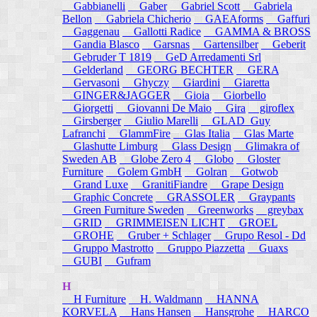
Gabbianelli
Gaber
Gabriel Scott
Gabriela
Bellon
Gabriela Chicherio
GAEAforms
Gaffuri
Gaggenau
Gallotti Radice
GAMMA & BROSS
Gandia Blasco
Garsnas
Gartensilber
Geberit
Gebruder T 1819
GeD Arredamenti Srl
Gelderland
GEORG BECHTER
GERA
Gervasoni
Ghyczy
Giardini
Giaretta
GINGER&JAGGER
Gioia
Giorbello
Giorgetti
Giovanni De Maio
Gira
giroflex
Girsberger
Giulio Marelli
GLAD_Guy
Lafranchi
GlammFire
Glas Italia
Glas Marte
Glashutte Limburg
Glass Design
Glimakra of
Sweden AB
Globe Zero 4
Globo
Gloster
Furniture
Golem GmbH
Golran
Gotwob
Grand Luxe
GranitiFiandre
Grape Design
Graphic Concrete
GRASSOLER
Graypants
Green Furniture Sweden
Greenworks
greybax
GRID
GRIMMEISEN LICHT
GROEL
GROHE
Gruber + Schlager
Grupo Resol - Dd
Gruppo Mastrotto
Gruppo Piazzetta
Guaxs
GUBI
Gufram
H
H Furniture
H. Waldmann
HANNA
KORVELA
Hans Hansen
Hansgrohe
HARCO