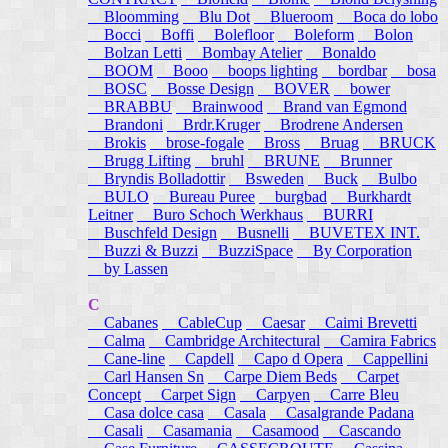
Bloomming
Blu Dot
Blueroom
Boca do lobo
Bocci
Boffi
Bolefloor
Boleform
Bolon
Bolzan Letti
Bombay Atelier
Bonaldo
BOOM
Booo
boops lighting
bordbar
bosa
BOSC
Bosse Design
BOVER
bower
BRABBU
Brainwood
Brand van Egmond
Brandoni
Brdr.Kruger
Brodrene Andersen
Brokis
brose-fogale
Bross
Bruag
BRUCK
Brugg Lifting
bruhl
BRUNE
Brunner
Bryndis Bolladottir
Bsweden
Buck
Bulbo
BULO
Bureau Puree
burgbad
Burkhardt
Leitner
Buro Schoch Werkhaus
BURRI
Buschfeld Design
Busnelli
BUVETEX INT.
Buzzi & Buzzi
BuzziSpace
By Corporation
by Lassen
C
Cabanes
CableCup
Caesar
Caimi Brevetti
Calma
Cambridge Architectural
Camira Fabrics
Cane-line
Capdell
Capo d Opera
Cappellini
Carl Hansen Sn
Carpe Diem Beds
Carpet
Concept
Carpet Sign
Carpyen
Carre Bleu
Casa dolce casa
Casala
Casalgrande Padana
Casali
Casamania
Casamood
Cascando