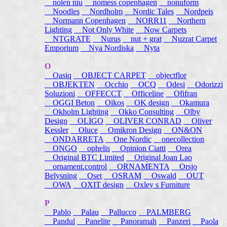
nolen niu
nomess copenhagen
nonuform
Noodles
Nordholm
Nordic Tales
Nordpeis
Normann Copenhagen
NORR11
Northern
Lighting
Not Only White
Now Carpets
NTGRATE
Nurus
nut + grat
Nuzrat Carpet
Emporium
Nya Nordiska
Nyta
O
Oasiq
OBJECT CARPET
objectflor
OBJEKTEN
Occhio
OCQ
Odesi
Odorizzi
Soluzioni
OFFECCT
Officeline
Ofifran
OGGI Beton
Oikos
OK design
Okamura
Okholm Lighting
Okko Consulting
Olby
Design
OLIGO
OLIVER CONRAD
Oliver
Kessler
Oluce
Omikron Design
ON&ON
ONDARRETA
One Nordic
onecollection
ONGO
ophelis
Opinion Ciatti
Orea
Original BTC Limited
Original Joan Lao
ornament.control
ORNAMENTA
Orsjo
Belysning
Oset
OSRAM
Oswald
OUT
OWA
OXIT design
Oxley s Furniture
P
Pablo
Palau
Pallucco
PALMBERG
Pandul
Panelite
Panoramah
Panzeri
Paola