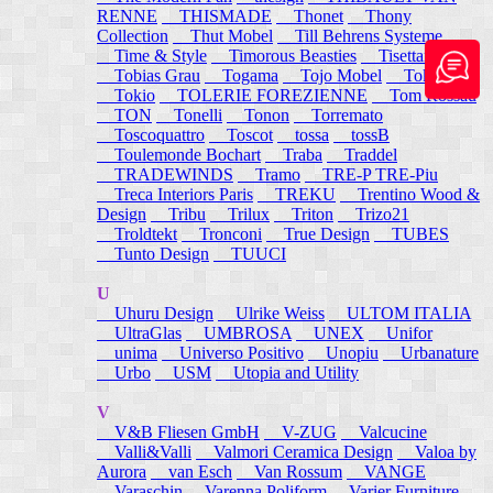
RENNE
THISMADE
Thonet
Thony
Collection
Thut Mobel
Till Behrens Systeme
Time & Style
Timorous Beasties
Tisettanta
Tobias Grau
Togama
Tojo Mobel
Token
Tokio
TOLERIE FOREZIENNE
Tom Rossau
TON
Tonelli
Tonon
Torremato
Toscoquattro
Toscot
tossa
tossB
Toulemonde Bochart
Traba
Traddel
TRADEWINDS
Tramo
TRE-P TRE-Piu
Treca Interiors Paris
TREKU
Trentino Wood &
Design
Tribu
Trilux
Triton
Trizo21
Troldtekt
Tronconi
True Design
TUBES
Tunto Design
TUUCI
U
Uhuru Design
Ulrike Weiss
ULTOM ITALIA
UltraGlas
UMBROSA
UNEX
Unifor
unima
Universo Positivo
Unopiu
Urbanature
Urbo
USM
Utopia and Utility
V
V&B Fliesen GmbH
V-ZUG
Valcucine
Valli&Valli
Valmori Ceramica Design
Valoa by
Aurora
van Esch
Van Rossum
VANGE
Varaschin
Varenna Poliform
Varier Furniture