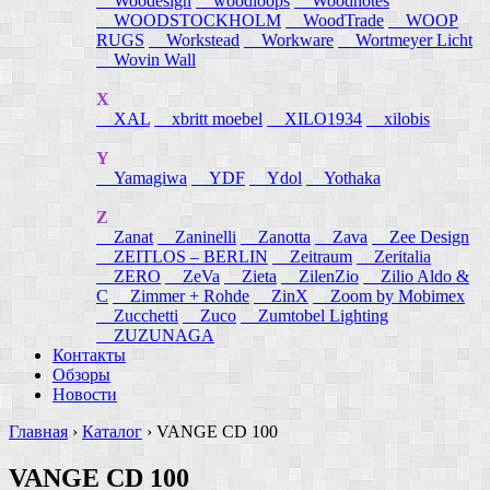
Woodesign
woodloops
Woodnotes
WOODSTOCKHOLM
WoodTrade
WOOP
RUGS
Workstead
Workware
Wortmeyer Licht
Wovin Wall
X
XAL
xbritt moebel
XILO1934
xilobis
Y
Yamagiwa
YDF
Ydol
Yothaka
Z
Zanat
Zaninelli
Zanotta
Zava
Zee Design
ZEITLOS – BERLIN
Zeitraum
Zeritalia
ZERO
ZeVa
Zieta
ZilenZio
Zilio Aldo &
C
Zimmer + Rohde
ZinX
Zoom by Mobimex
Zucchetti
Zuco
Zumtobel Lighting
ZUZUNAGA
Контакты
Обзоры
Новости
Главная
›
Каталог
›
VANGE CD 100
VANGE CD 100