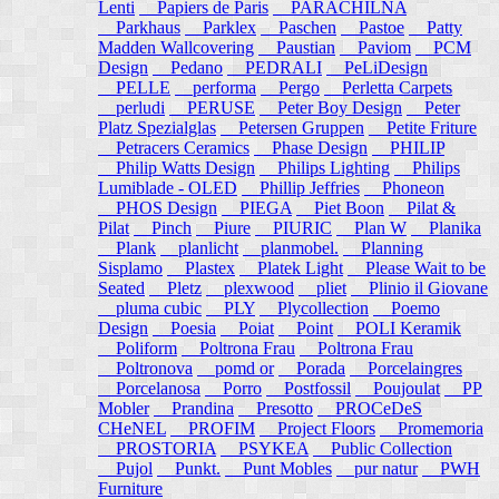
Lenti
Papiers de Paris
PARACHILNA
Parkhaus
Parklex
Paschen
Pastoe
Patty
Madden Wallcovering
Paustian
Paviom
PCM
Design
Pedano
PEDRALI
PeLiDesign
PELLE
performa
Pergo
Perletta Carpets
perludi
PERUSE
Peter Boy Design
Peter
Platz Spezialglas
Petersen Gruppen
Petite Friture
Petracers Ceramics
Phase Design
PHILIP
Philip Watts Design
Philips Lighting
Philips
Lumiblade - OLED
Phillip Jeffries
Phoneon
PHOS Design
PIEGA
Piet Boon
Pilat &
Pilat
Pinch
Piure
PIURIC
Plan W
Planika
Plank
planlicht
planmobel.
Planning
Sisplamo
Plastex
Platek Light
Please Wait to be
Seated
Pletz
plexwood
pliet
Plinio il Giovane
pluma cubic
PLY
Plycollection
Poemo
Design
Poesia
Poiat
Point
POLI Keramik
Poliform
Poltrona Frau
Poltrona Frau
Poltronova
pomd or
Porada
Porcelaingres
Porcelanosa
Porro
Postfossil
Poujoulat
PP
Mobler
Prandina
Presotto
PROCeDeS
CHeNEL
PROFIM
Project Floors
Promemoria
PROSTORIA
PSYKEA
Public Collection
Pujol
Punkt.
Punt Mobles
pur natur
PWH
Furniture