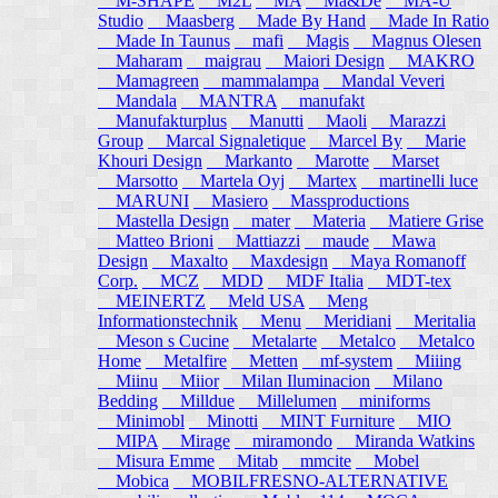
M-SHAPE
M2L
MA
Ma&De
MA-U
Studio
Maasberg
Made By Hand
Made In Ratio
Made In Taunus
mafi
Magis
Magnus Olesen
Maharam
maigrau
Maiori Design
MAKRO
Mamagreen
mammalampa
Mandal Veveri
Mandala
MANTRA
manufakt
Manufakturplus
Manutti
Maoli
Marazzi
Group
Marcal Signaletique
Marcel By
Marie
Khouri Design
Markanto
Marotte
Marset
Marsotto
Martela Oyj
Martex
martinelli luce
MARUNI
Masiero
Massproductions
Mastella Design
mater
Materia
Matiere Grise
Matteo Brioni
Mattiazzi
maude
Mawa
Design
Maxalto
Maxdesign
Maya Romanoff
Corp.
MCZ
MDD
MDF Italia
MDT-tex
MEINERTZ
Meld USA
Meng
Informationstechnik
Menu
Meridiani
Meritalia
Meson s Cucine
Metalarte
Metalco
Metalco
Home
Metalfire
Metten
mf-system
Miiing
Miinu
Miior
Milan Iluminacion
Milano
Bedding
Milldue
Millelumen
miniforms
Minimobl
Minotti
MINT Furniture
MIO
MIPA
Mirage
miramondo
Miranda Watkins
Misura Emme
Mitab
mmcite
Mobel
Mobica
MOBILFRESNO-ALTERNATIVE