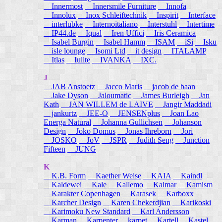
Innermost
Innersmile Furniture
Innofa
Innolux
Inox Schleiftechnik
Inspirit
Interface
interlubke
Internoitaliano
Interstuhl
Intertime
IP44.de
Iqual
Iren Uffici
Iris Ceramica
Isabel Burgin
Isabel Hamm
ISAM
iSi
Isku
isle lounge
Isomi Ltd
it design
ITALAMP
Itlas
Iulite
IVANKA
IXC.
J
JAB Anstoetz
Jacco Maris
jacob de baan
Jake Dyson
Jaloumatic
James Burleigh
Jan
Kath
JAN WILLEM de LAIVE
Jangir Maddadi
jankurtz
JEE-O
JENSENplus
Joan Lao
Energa Natural
Johanna Gullichsen
Johanson
Design
Joko Domus
Jonas Ihreborn
Jori
JOSKO
JoV
JSPR
Judith Seng
Junction
Fifteen
JUNG
K
K.B. Form
Kaether Weise
KAIA
Kaindl
Kaldewei
Kale
Kallemo
Kalmar
Kamism
Karakter Copenhagen
Karasek
Karboxx
Karcher Design
Karen Chekerdjian
Karikoski
Karimoku New Standard
Karl Andersson
Karman
Karpenter
karpet
Kartell
Kastel