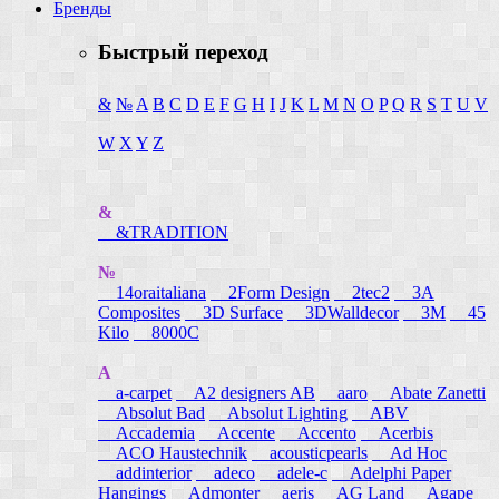
Бренды
Быстрый переход
&
№
A
B
C
D
E
F
G
H
I
J
K
L
M
N
O
P
Q
R
S
T
U
V
W
X
Y
Z
&
&TRADITION
№
14oraitaliana
2Form Design
2tec2
3A
Composites
3D Surface
3DWalldecor
3M
45
Kilo
8000C
A
a-carpet
A2 designers AB
aaro
Abate Zanetti
Absolut Bad
Absolut Lighting
ABV
Accademia
Accente
Accento
Acerbis
ACO Haustechnik
acousticpearls
Ad Hoc
addinterior
adeco
adele-c
Adelphi Paper
Hangings
Admonter
aeris
AG Land
Agape