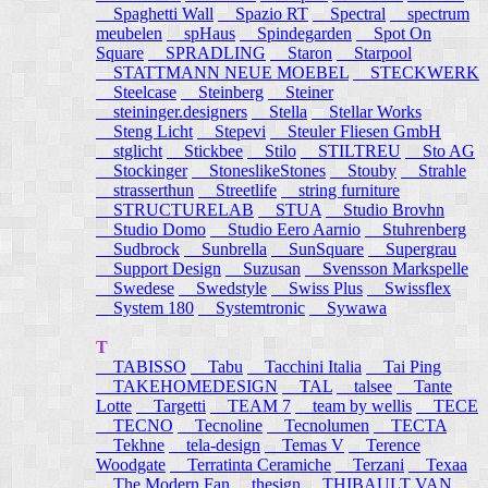
Spaghetti Wall
Spazio RT
Spectral
spectrum
meubelen
spHaus
Spindegarden
Spot On
Square
SPRADLING
Staron
Starpool
STATTMANN NEUE MOEBEL
STECKWERK
Steelcase
Steinberg
Steiner
steininger.designers
Stella
Stellar Works
Steng Licht
Stepevi
Steuler Fliesen GmbH
stglicht
Stickbee
Stilo
STILTREU
Sto AG
Stockinger
StoneslikeStones
Stouby
Strahle
strasserthun
Streetlife
string furniture
STRUCTURELAB
STUA
Studio Brovhn
Studio Domo
Studio Eero Aarnio
Stuhrenberg
Sudbrock
Sunbrella
SunSquare
Supergrau
Support Design
Suzusan
Svensson Markspelle
Swedese
Swedstyle
Swiss Plus
Swissflex
System 180
Systemtronic
Sywawa
T
TABISSO
Tabu
Tacchini Italia
Tai Ping
TAKEHOMEDESIGN
TAL
talsee
Tante
Lotte
Targetti
TEAM 7
team by wellis
TECE
TECNO
Tecnoline
Tecnolumen
TECTA
Tekhne
tela-design
Temas V
Terence
Woodgate
Terratinta Ceramiche
Terzani
Texaa
The Modern Fan
thesign
THIBAULT VAN