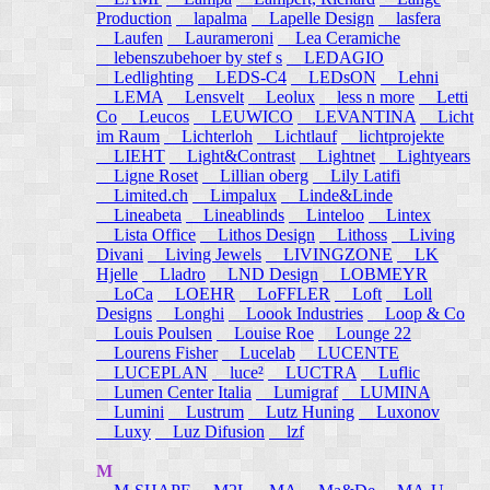
Production
lapalma
Lapelle Design
lasfera
Laufen
Laurameroni
Lea Ceramiche
lebenszubehoer by stef s
LEDAGIO
Ledlighting
LEDS-C4
LEDsON
Lehni
LEMA
Lensvelt
Leolux
less n more
Letti
Co
Leucos
LEUWICO
LEVANTINA
Licht
im Raum
Lichterloh
Lichtlauf
lichtprojekte
LIEHT
Light&Contrast
Lightnet
Lightyears
Ligne Roset
Lillian oberg
Lily Latifi
Limited.ch
Limpalux
Linde&Linde
Lineabeta
Lineablinds
Linteloo
Lintex
Lista Office
Lithos Design
Lithoss
Living
Divani
Living Jewels
LIVINGZONE
LK
Hjelle
Lladro
LND Design
LOBMEYR
LoCa
LOEHR
LoFFLER
Loft
Loll
Designs
Longhi
Loook Industries
Loop & Co
Louis Poulsen
Louise Roe
Lounge 22
Lourens Fisher
Lucelab
LUCENTE
LUCEPLAN
luce²
LUCTRA
Luflic
Lumen Center Italia
Lumigraf
LUMINA
Lumini
Lustrum
Lutz Huning
Luxonov
Luxy
Luz Difusion
lzf
M