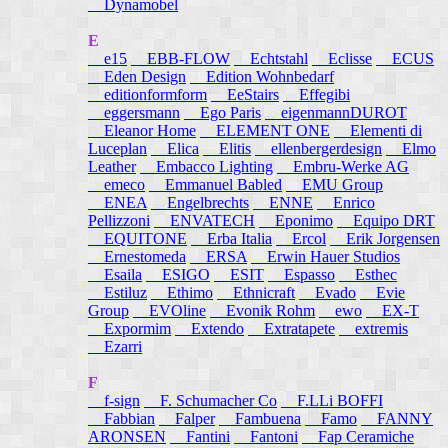
Dynamobel
E
e15
EBB-FLOW
Echtstahl
Eclisse
ECUS
Eden Design
Edition Wohnbedarf
editionformform
EeStairs
Effegibi
eggersmann
Ego Paris
eigenmannDUROT
Eleanor Home
ELEMENT ONE
Elementi di
Luceplan
Elica
Elitis
ellenbergerdesign
Elmo
Leather
Embacco Lighting
Embru-Werke AG
emeco
Emmanuel Babled
EMU Group
ENEA
Engelbrechts
ENNE
Enrico
Pellizzoni
ENVATECH
Eponimo
Equipo DRT
EQUITONE
Erba Italia
Ercol
Erik Jorgensen
Ernestomeda
ERSA
Erwin Hauer Studios
Esaila
ESIGO
ESIT
Espasso
Esthec
Estiluz
Ethimo
Ethnicraft
Evado
Evie
Group
EVOline
Evonik Rohm
ewo
EX-T
Expormim
Extendo
Extratapete
extremis
Ezarri
F
f-sign
F. Schumacher Co
F.LLi BOFFI
Fabbian
Falper
Fambuena
Famo
FANNY
ARONSEN
Fantini
Fantoni
Fap Ceramiche