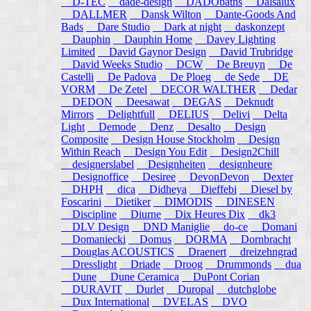
D-TEC
dade-design
DADObaths
Daisalux
DALLMER
Dansk Wilton
Dante-Goods And
Bads
Dare Studio
Dark at night
daskonzept
Dauphin
Dauphin Home
Davey Lighting
Limited
David Gaynor Design
David Trubridge
David Weeks Studio
DCW
De Breuyn
De
Castelli
De Padova
De Ploeg
de Sede
DE
VORM
De Zetel
DECOR WALTHER
Dedar
DEDON
Deesawat
DEGAS
Deknudt
Mirrors
Delightfull
DELIUS
Delivi
Delta
Light
Demode
Denz
Desalto
Design
Composite
Design House Stockholm
Design
Within Reach
Design You Edit
Design2Chill
designerslabel
Designheiten
designheure
Designoffice
Desiree
DevonDevon
Dexter
DHPH
dica
Didheya
Dieffebi
Diesel by
Foscarini
Dietiker
DIMODIS
DINESEN
Discipline
Diurne
Dix Heures Dix
dk3
DLV Design
DND Maniglie
do-ce
Domani
Domaniecki
Domus
DORMA
Dornbracht
Douglas ACOUSTICS
Draenert
dreizehngrad
Dresslight
Driade
Droog
Drummonds
dua
Dune
Dune Ceramica
DuPont Corian
DURAVIT
Durlet
Duropal
dutchglobe
Dux International
DVELAS
DVO