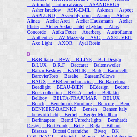
Artmodul
arturo alvarez
ASANDERUS
Asher Israelow
ASK-EMIL
Askman
Aspeqt
ASPLUND
Assemblyroom
Atanor
Atelier
Alinea
Atelier Areti
Atelier Haussmann
Atelier
Pfister
Atelier Sedap
atelje Lyktan
Atlas
Concorde
Attika Feuer
Auerberg
Austroflamm
Authentics
AV Mazzega
AVO
AXEL VEIT
Axo Light
AXOR
Ayal Rosin
B
B&B Italia
B+W
B-LINE
B-T Design
B.LUX
B.R.F
Baccarat
Baltensweiler
Balzar Beskow
BANTIE
Bark
Baroncelli
BarovierToso
Basalte
BassamFellows
BAUX
BBB emmebonacina
Bd Barcelona
Beadlight
BEAU-BIEN
BEdesign
Bedont
Beek collection
BEGA
behr
Belfakto
Bellboy
BELTA-FRAJUMAR
BELUX
Bench
Benchmark Furniture
Bencore
Bene
BENKERT-BAENKE
Bensen
Bensen Italy
benwirth licht
Berbel
Berger Metallbau
Berlintapete
Bernd Unrecht lights
Bernhardt
Design
Bert Frank
Bette
Bigla
Billiani
Bisazza
Bitossi Ceramiche
Bivaq
BK
CONTRACT
Blofield
Blome
Blond Belysning