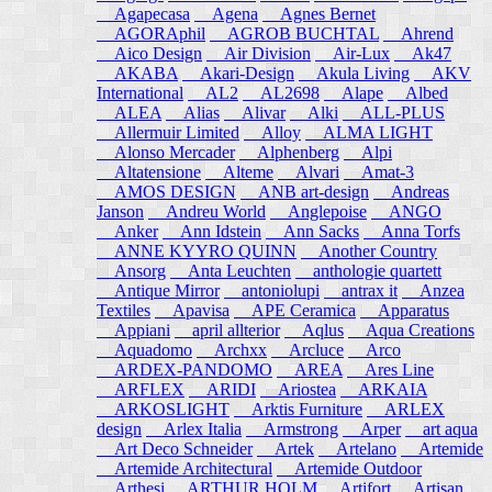
Agapecasa
Agena
Agnes Bernet
AGORAphil
AGROB BUCHTAL
Ahrend
Aico Design
Air Division
Air-Lux
Ak47
AKABA
Akari-Design
Akula Living
AKV
International
AL2
AL2698
Alape
Albed
ALEA
Alias
Alivar
Alki
ALL-PLUS
Allermuir Limited
Alloy
ALMA LIGHT
Alonso Mercader
Alphenberg
Alpi
Altatensione
Alteme
Alvari
Amat-3
AMOS DESIGN
ANB art-design
Andreas
Janson
Andreu World
Anglepoise
ANGO
Anker
Ann Idstein
Ann Sacks
Anna Torfs
ANNE KYYRO QUINN
Another Country
Ansorg
Anta Leuchten
anthologie quartett
Antique Mirror
antoniolupi
antrax it
Anzea
Textiles
Apavisa
APE Ceramica
Apparatus
Appiani
april allterior
Aqlus
Aqua Creations
Aquadomo
Archxx
Arcluce
Arco
ARDEX-PANDOMO
AREA
Ares Line
ARFLEX
ARIDI
Ariostea
ARKAIA
ARKOSLIGHT
Arktis Furniture
ARLEX
design
Arlex Italia
Armstrong
Arper
art aqua
Art Deco Schneider
Artek
Artelano
Artemide
Artemide Architectural
Artemide Outdoor
Arthesi
ARTHUR HOLM
Artifort
Artisan