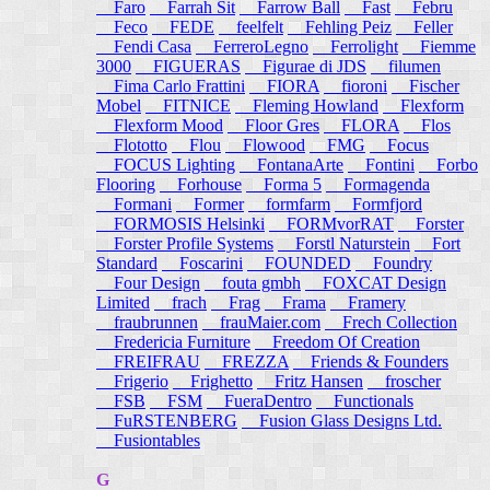
Faro
Farrah Sit
Farrow Ball
Fast
Febru
Feco
FEDE
feelfelt
Fehling Peiz
Feller
Fendi Casa
FerreroLegno
Ferrolight
Fiemme
3000
FIGUERAS
Figurae di JDS
filumen
Fima Carlo Frattini
FIORA
fioroni
Fischer
Mobel
FITNICE
Fleming Howland
Flexform
Flexform Mood
Floor Gres
FLORA
Flos
Flototto
Flou
Flowood
FMG
Focus
FOCUS Lighting
FontanaArte
Fontini
Forbo
Flooring
Forhouse
Forma 5
Formagenda
Formani
Former
formfarm
Formfjord
FORMOSIS Helsinki
FORMvorRAT
Forster
Forster Profile Systems
Forstl Naturstein
Fort
Standard
Foscarini
FOUNDED
Foundry
Four Design
fouta gmbh
FOXCAT Design
Limited
frach
Frag
Frama
Framery
fraubrunnen
frauMaier.com
Frech Collection
Fredericia Furniture
Freedom Of Creation
FREIFRAU
FREZZA
Friends & Founders
Frigerio
Frighetto
Fritz Hansen
froscher
FSB
FSM
FueraDentro
Functionals
FuRSTENBERG
Fusion Glass Designs Ltd.
Fusiontables
G