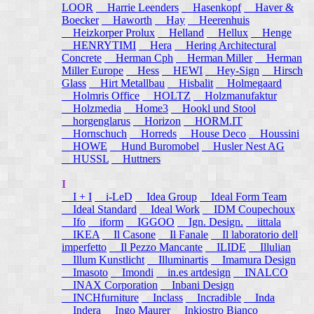
LOOR
Harrie Leenders
Hasenkopf
Haver &
Boecker
Haworth
Hay
Heerenhuis
Heizkorper Prolux
Helland
Hellux
Henge
HENRYTIMI
Hera
Hering Architectural
Concrete
Herman Cph
Herman Miller
Herman
Miller Europe
Hess
HEWI
Hey-Sign
Hirsch
Glass
Hirt Metallbau
Hisbalit
Holmegaard
Holmris Office
HOLTZ
Holzmanufaktur
Holzmedia
Home3
Hookl und Stool
horgenglarus
Horizon
HORM.IT
Hornschuch
Horreds
House Deco
Houssini
HOWE
Hund Buromobel
Husler Nest AG
HUSSL
Huttners
I
I + I
i-LeD
Idea Group
Ideal Form Team
Ideal Standard
Ideal Work
IDM Coupechoux
Ifo
iform
IGGOO
Ign. Design.
iittala
IKEA
Il Casone
Il Fanale
Il laboratorio dell
imperfetto
Il Pezzo Mancante
ILIDE
Illulian
Illum Kunstlicht
Illuminartis
Imamura Design
Imasoto
Imondi
in.es artdesign
INALCO
INAX Corporation
Inbani Design
INCHfurniture
Inclass
Incradible
Inda
Indera
Ingo Maurer
Inkiostro Bianco