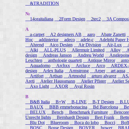
&TRADITION
№
14oraitaliana
2Form Design
2tec2
3A Composi
A
a-carpet
A2 designers AB
aaro
Abate Zanetti
Hoc
addinterior
adeco
adele-c
Adelphi Paper H
Ahrend
Aico Design
Air Division
Air-Lux
A
Alki
ALL-PLUS
Allermuir Limited
Alloy
AL
design
Andreas Janson
Andreu World
Anglepois
Leuchten
anthologie quartett
Antique Mirror
anton
Aquadomo
Archxx
Arcluce
Arco
ARDEX-
design
Arlex Italia
Armstrong
Arper
art aqua
A
Artifort
Artisan
Artmodul
arturo alvarez
ASA
Areti
Atelier Haussmann
Atelier Pfister
Atelier S
Axo Light
AXOR
Ayal Rosin
B
B&B Italia
B+W
B-LINE
B-T Design
B.L
BAUX
BBB emmebonacina
Bd Barcelona
Bea
BELUX
Bench
Benchmark Furniture
Bencore
Unrecht lights
Bernhardt Design
Bert Frank
Bett
Blu Dot
Blueroom
Boca do lobo
Bocci
Boff
BOSC
Bosse Design
BOVER
bower
BRA