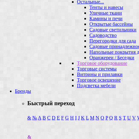
Остальные...
Тенты и навесы
Уличные ткани
Камины и печи
Открытые бассейны
Садовые светильники
Садоводство
Перегородки для сада
Садовые принадлежно
Напольные покрытия д
Оранжереи / Беседки
Торговое оборудование
Торговые системы
Витрины и прилавки
Торговое освещение
Подсветка мебели
Бренды
Быстрый переход
&
№
A
B
C
D
E
F
G
H
I
J
K
L
M
N
O
P
Q
R
S
T
U
V
&