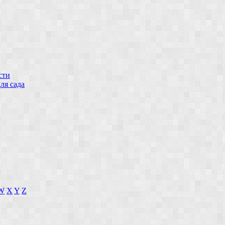
сти
ля сада
W
X
Y
Z