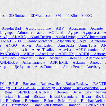
tes
3D Surface
3DWalldecor
3M
45 Kilo
8000C
Absolut Bad
Absolut Lighting
ABV
Accademia
Accente
A
angings
Admonter
aeris
AG Land
Agape
Agapecasa
Ag
k47
AKABA
Akari-Design
Akula Living
AKV Internation
MA LIGHT
Alonso Mercader
Alphenberg
Alpi
Altatensio
e
ANGO
Anker
Ann Idstein
Ann Sacks
Anna Torfs
ANN
iolupi
antrax it
Anzea Textiles
Apavisa
APE Ceramica
App
PANDOMO
AREA
Ares Line
ARFLEX
ARIDI
Arioste
rt Deco Schneider
Artek
Artelano
Artemide
Artemide Arch
NDERUS
Asher Israelow
ASK-EMIL
Askman
Aspeqt
A
edap
atelje Lyktan
Atlas Concorde
Attika Feuer
Auerberg
Au
UX
B.R.F
Baccarat
Baltensweiler
Balzar Beskow
BANTI
dlight
BEAU-BIEN
BEdesign
Bedont
Beek collection
B
Bene
BENKERT-BAENKE
Bensen
Bensen Italy
benwirth
e
Bigla
Billiani
Bisazza
Bitossi Ceramiche
Bivaq
BK CO
i
Bolefloor
Boleform
Bolon
Bolzan Letti
Bombay Atelier
BBU
Brainwood
Brand van Egmond
Brandoni
Brdr.Kruger