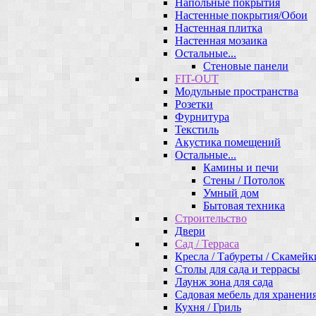
Напольные покрытия
Настенные покрытия/Обои
Настенная плитка
Настенная мозаика
Остальные...
Стеновые панели
FIT-OUT
Модульные пространства
Розетки
Фурнитура
Текстиль
Акустика помещений
Остальные...
Камины и печи
Стены / Потолок
Умный дом
Бытовая техника
Строительство
Двери
Сад / Терраса
Кресла / Табуреты / Скамейк
Столы для сада и террасы
Лаунж зона для сада
Садовая мебель для хранени
Кухня / Гриль