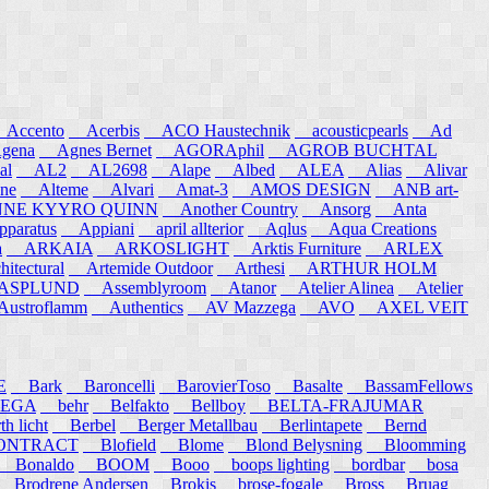
ccento
Acerbis
ACO Haustechnik
acousticpearls
Ad
ena
Agnes Bernet
AGORAphil
AGROB BUCHTAL
al
AL2
AL2698
Alape
Albed
ALEA
Alias
Alivar
ne
Alteme
Alvari
Amat-3
AMOS DESIGN
ANB art-
E KYYRO QUINN
Another Country
Ansorg
Anta
aratus
Appiani
april allterior
Aqlus
Aqua Creations
a
ARKAIA
ARKOSLIGHT
Arktis Furniture
ARLEX
itectural
Artemide Outdoor
Arthesi
ARTHUR HOLM
SPLUND
Assemblyroom
Atanor
Atelier Alinea
Atelier
stroflamm
Authentics
AV Mazzega
AVO
AXEL VEIT
E
Bark
Baroncelli
BarovierToso
Basalte
BassamFellows
EGA
behr
Belfakto
Bellboy
BELTA-FRAJUMAR
 licht
Berbel
Berger Metallbau
Berlintapete
Bernd
NTRACT
Blofield
Blome
Blond Belysning
Bloomming
Bonaldo
BOOM
Booo
boops lighting
bordbar
bosa
Brodrene Andersen
Brokis
brose-fogale
Bross
Bruag