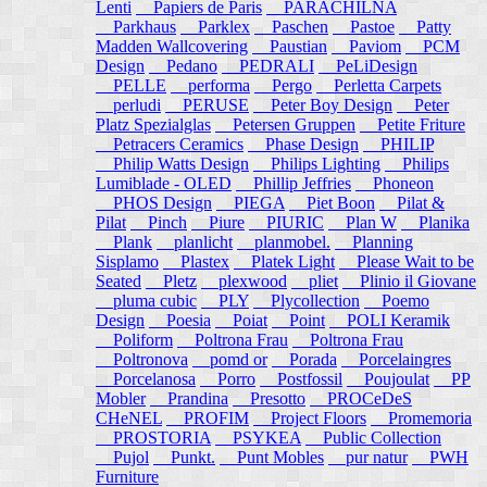
Lenti
Papiers de Paris
PARACHILNA
Parkhaus
Parklex
Paschen
Pastoe
Patty
Madden Wallcovering
Paustian
Paviom
PCM
Design
Pedano
PEDRALI
PeLiDesign
PELLE
performa
Pergo
Perletta Carpets
perludi
PERUSE
Peter Boy Design
Peter
Platz Spezialglas
Petersen Gruppen
Petite Friture
Petracers Ceramics
Phase Design
PHILIP
Philip Watts Design
Philips Lighting
Philips
Lumiblade - OLED
Phillip Jeffries
Phoneon
PHOS Design
PIEGA
Piet Boon
Pilat &
Pilat
Pinch
Piure
PIURIC
Plan W
Planika
Plank
planlicht
planmobel.
Planning
Sisplamo
Plastex
Platek Light
Please Wait to be
Seated
Pletz
plexwood
pliet
Plinio il Giovane
pluma cubic
PLY
Plycollection
Poemo
Design
Poesia
Poiat
Point
POLI Keramik
Poliform
Poltrona Frau
Poltrona Frau
Poltronova
pomd or
Porada
Porcelaingres
Porcelanosa
Porro
Postfossil
Poujoulat
PP
Mobler
Prandina
Presotto
PROCeDeS
CHeNEL
PROFIM
Project Floors
Promemoria
PROSTORIA
PSYKEA
Public Collection
Pujol
Punkt.
Punt Mobles
pur natur
PWH
Furniture