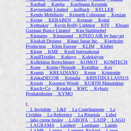
Kasthall
Kateha
Kaufmann Keramik
Kaynemaile Limited
keilbach
KELLER
Kendo Mobiliario
Kenneth Cobonpue
Kenzan
Keope
KERABEN
Kerasan
Kettal
Kettnaker
Kevin Reilly Lighting
KFF
Khouri
Guzman Bunce Limited
Kim Stahlmobel
Kinnarps
Kinnasand
KINZO AIR by bau+art
Kisskalt Designs
Kitani Japan Inc.
Kjærholm
Production
Klein Europe
KLIM
Klober
Klong
KME
Knoll International
KnollTextiles
Kokuyo
Koleksiyon
Kollektion Bertschinger
KOMOT
KOMTECH
Kone
Konig+Neurath
Korzilius
Kos
Kramis
KREADIANO
Kreon
Kriptonite
KriskaDECOR
Kristalia
KRISTIINA LASSUS
Krools
Kuopion Woodi
KURTH Manufaktur
Kusch+Co
Kvadrat
KWC
Kyburz
Produktdesign
KYMO
L
L Invisibile
L&Z
La Castellamonte
La
Cividina
La Reference
La Riggiola
Label
labo creme brulee
LABOFA
LADP
LAGO
LAGRAMA
Lambert
Laminam
Lamm
LAMP
Lampa
Lampert, Richard
Lange