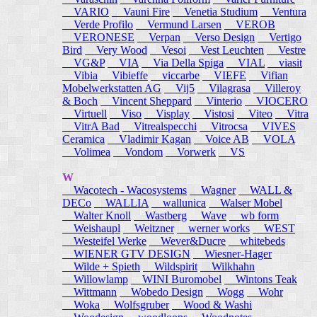
VARIO
Vauni Fire
Venetia Studium
Ventura
Verde Profilo
Vermund Larsen
VEROB
VERONESE
Verpan
Verso Design
Vertigo
Bird
Very Wood
Vesoi
Vest Leuchten
Vestre
VG&P
VIA
Via Della Spiga
VIAL
viasit
Vibia
Vibieffe
viccarbe
VIEFE
Vifian
Mobelwerkstatten AG
Vij5
Vilagrasa
Villeroy
& Boch
Vincent Sheppard
Vinterio
VIOCERO
Virtuell
Viso
Visplay
Vistosi
Viteo
Vitra
VitrA Bad
Vitrealspecchi
Vitrocsa
VIVES
Ceramica
Vladimir Kagan
Voice AB
VOLA
Volimea
Vondom
Vorwerk
VS
W
Wacotech - Wacosystems
Wagner
WALL &
DECo
WALLIA
wallunica
Walser Mobel
Walter Knoll
Wastberg
Wave
wb form
Weishaupl
Weitzner
werner works
WEST
Westeifel Werke
Wever&Ducre
whitebeds
WIENER GTV DESIGN
Wiesner-Hager
Wilde + Spieth
Wildspirit
Wilkhahn
Willowlamp
WINI Buromobel
Wintons Teak
Wittmann
Wobedo Design
Wogg
Wohr
Woka
Wolfsgruber
Wood & Washi