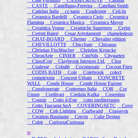
Case Furniture
CASSECROUTE
Cassina
CASTE
Castelhano-Ferreira
Catellani Smith
Cattelan Italia
cc-tapis
Ceadesign
Ceil-In
Ceramica Bardelli
Ceramica Cielo
Ceramica
Flaminia
Ceramica Magica
Ceramica Mayor
Ceramica Vogue
Ceramiche Supergres
Cerim
Cerruti Baleri
Cesar Arredamenti
chameledeon
CHAT-BOARD
Cherner
Chevalier edition
CHEVILLOTTE
Chiccham
Chivasso
Christian Fischbacher
Christine Kroncke
ChronArte
CINIER
CiniNils
Citygarten
ClassiCon
Claybrook Interiors Ltd.
Clou
Coalesse
Cobalti
Cocomosaic
Cocoon Fires
CODIS BATH
Cole
Colebrook
colect
complexma
Concept Urbain
CONCRETE
WALL
Conde House
Conde House Europe
Conglomerate
Contempo Italia
COR
Cor
Unum
Cordivari
Cordula Kafka
Cosentino
Cosmic
Cotto d-Este
cotto mediterraneo
Cotto Tuscania SpA
COVERINGSETC
Covo
COW
Cph Lighting
Craftwand
Crassevig
Creation Baumann
Crevin
Cube Design
Cubit
CuriousaCuriousa
D