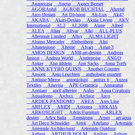
Agapecasa
Agena
Agnes Bernet
AGORAphil
AGROB BUCHTAL
Ahrend
Aico Design
Air Division
Air-Lux
Ak47
AKABA
Akari-Design
Akula Living
AKV
International
AL2
AL2698
Alape
Albed
ALEA
Alias
Alivar
Alki
ALL-PLUS
Allermuir Limited
Alloy
ALMA LIGHT
Alonso Mercader
Alphenberg
Alpi
Altatensione
Alteme
Alvari
Amat-3
AMOS DESIGN
ANB art-design
Andreas
Janson
Andreu World
Anglepoise
ANGO
Anker
Ann Idstein
Ann Sacks
Anna Torfs
ANNE KYYRO QUINN
Another Country
Ansorg
Anta Leuchten
anthologie quartett
Antique Mirror
antoniolupi
antrax it
Anzea
Textiles
Apavisa
APE Ceramica
Apparatus
Appiani
april allterior
Aqlus
Aqua Creations
Aquadomo
Archxx
Arcluce
Arco
ARDEX-PANDOMO
AREA
Ares Line
ARFLEX
ARIDI
Ariostea
ARKAIA
ARKOSLIGHT
Arktis Furniture
ARLEX
design
Arlex Italia
Armstrong
Arper
art aqua
Art Deco Schneider
Artek
Artelano
Artemide
Artemide Architectural
Artemide Outdoor
Arthesi
ARTHUR HOLM
Artifort
Artisan