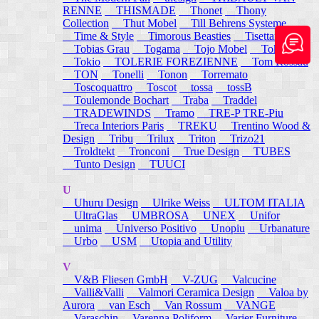
RENNE
THISMADE
Thonet
Thony
Collection
Thut Mobel
Till Behrens Systeme
Time & Style
Timorous Beasties
Tisettanta
Tobias Grau
Togama
Tojo Mobel
Token
Tokio
TOLERIE FOREZIENNE
Tom Rossau
TON
Tonelli
Tonon
Torremato
Toscoquattro
Toscot
tossa
tossB
Toulemonde Bochart
Traba
Traddel
TRADEWINDS
Tramo
TRE-P TRE-Piu
Treca Interiors Paris
TREKU
Trentino Wood &
Design
Tribu
Trilux
Triton
Trizo21
Troldtekt
Tronconi
True Design
TUBES
Tunto Design
TUUCI
U
Uhuru Design
Ulrike Weiss
ULTOM ITALIA
UltraGlas
UMBROSA
UNEX
Unifor
unima
Universo Positivo
Unopiu
Urbanature
Urbo
USM
Utopia and Utility
V
V&B Fliesen GmbH
V-ZUG
Valcucine
Valli&Valli
Valmori Ceramica Design
Valoa by
Aurora
van Esch
Van Rossum
VANGE
Varaschin
Varenna Poliform
Varier Furniture