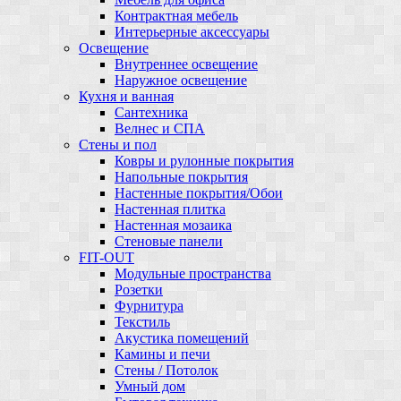
Контрактная мебель
Интерьерные аксессуары
Освещение
Внутреннее освещение
Наружное освещение
Кухня и ванная
Сантехника
Велнес и СПА
Стены и пол
Ковры и рулонные покрытия
Напольные покрытия
Настенные покрытия/Обои
Настенная плитка
Настенная мозаика
Стеновые панели
FIT-OUT
Модульные пространства
Розетки
Фурнитура
Текстиль
Акустика помещений
Камины и печи
Стены / Потолок
Умный дом