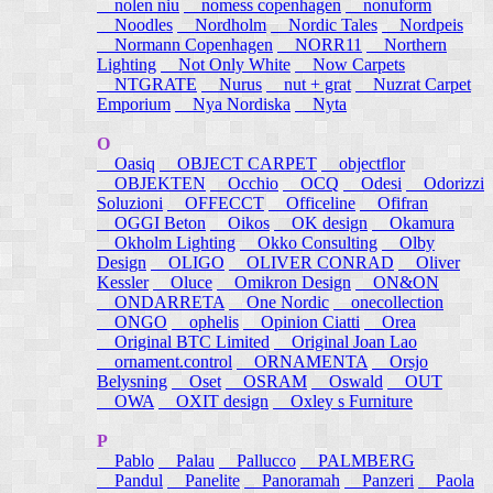
nolen niu
nomess copenhagen
nonuform
Noodles
Nordholm
Nordic Tales
Nordpeis
Normann Copenhagen
NORR11
Northern
Lighting
Not Only White
Now Carpets
NTGRATE
Nurus
nut + grat
Nuzrat Carpet
Emporium
Nya Nordiska
Nyta
O
Oasiq
OBJECT CARPET
objectflor
OBJEKTEN
Occhio
OCQ
Odesi
Odorizzi
Soluzioni
OFFECCT
Officeline
Ofifran
OGGI Beton
Oikos
OK design
Okamura
Okholm Lighting
Okko Consulting
Olby
Design
OLIGO
OLIVER CONRAD
Oliver
Kessler
Oluce
Omikron Design
ON&ON
ONDARRETA
One Nordic
onecollection
ONGO
ophelis
Opinion Ciatti
Orea
Original BTC Limited
Original Joan Lao
ornament.control
ORNAMENTA
Orsjo
Belysning
Oset
OSRAM
Oswald
OUT
OWA
OXIT design
Oxley s Furniture
P
Pablo
Palau
Pallucco
PALMBERG
Pandul
Panelite
Panoramah
Panzeri
Paola