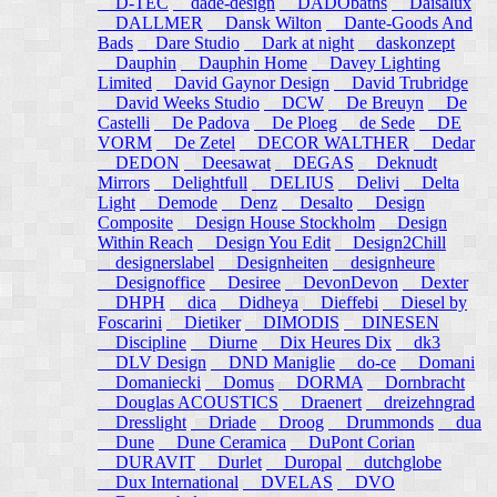
D-TEC
dade-design
DADObaths
Daisalux
DALLMER
Dansk Wilton
Dante-Goods And
Bads
Dare Studio
Dark at night
daskonzept
Dauphin
Dauphin Home
Davey Lighting
Limited
David Gaynor Design
David Trubridge
David Weeks Studio
DCW
De Breuyn
De
Castelli
De Padova
De Ploeg
de Sede
DE
VORM
De Zetel
DECOR WALTHER
Dedar
DEDON
Deesawat
DEGAS
Deknudt
Mirrors
Delightfull
DELIUS
Delivi
Delta
Light
Demode
Denz
Desalto
Design
Composite
Design House Stockholm
Design
Within Reach
Design You Edit
Design2Chill
designerslabel
Designheiten
designheure
Designoffice
Desiree
DevonDevon
Dexter
DHPH
dica
Didheya
Dieffebi
Diesel by
Foscarini
Dietiker
DIMODIS
DINESEN
Discipline
Diurne
Dix Heures Dix
dk3
DLV Design
DND Maniglie
do-ce
Domani
Domaniecki
Domus
DORMA
Dornbracht
Douglas ACOUSTICS
Draenert
dreizehngrad
Dresslight
Driade
Droog
Drummonds
dua
Dune
Dune Ceramica
DuPont Corian
DURAVIT
Durlet
Duropal
dutchglobe
Dux International
DVELAS
DVO