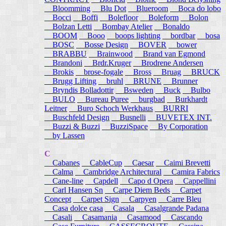
Bloomming
Blu Dot
Blueroom
Boca do lobo
Bocci
Boffi
Bolefloor
Boleform
Bolon
Bolzan Letti
Bombay Atelier
Bonaldo
BOOM
Booo
boops lighting
bordbar
bosa
BOSC
Bosse Design
BOVER
bower
BRABBU
Brainwood
Brand van Egmond
Brandoni
Brdr.Kruger
Brodrene Andersen
Brokis
brose-fogale
Bross
Bruag
BRUCK
Brugg Lifting
bruhl
BRUNE
Brunner
Bryndis Bolladottir
Bsweden
Buck
Bulbo
BULO
Bureau Puree
burgbad
Burkhardt
Leitner
Buro Schoch Werkhaus
BURRI
Buschfeld Design
Busnelli
BUVETEX INT.
Buzzi & Buzzi
BuzziSpace
By Corporation
by Lassen
C
Cabanes
CableCup
Caesar
Caimi Brevetti
Calma
Cambridge Architectural
Camira Fabrics
Cane-line
Capdell
Capo d Opera
Cappellini
Carl Hansen Sn
Carpe Diem Beds
Carpet
Concept
Carpet Sign
Carpyen
Carre Bleu
Casa dolce casa
Casala
Casalgrande Padana
Casali
Casamania
Casamood
Cascando