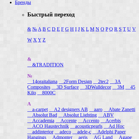
Бренды
Быстрый переход
&
№
A
B
C
D
E
F
G
H
I
J
K
L
M
N
O
P
Q
R
S
T
U
V
W
X
Y
Z
&
&TRADITION
№
14oraitaliana
2Form Design
2tec2
3A
Composites
3D Surface
3DWalldecor
3M
45
Kilo
8000C
A
a-carpet
A2 designers AB
aaro
Abate Zanetti
Absolut Bad
Absolut Lighting
ABV
Accademia
Accente
Accento
Acerbis
ACO Haustechnik
acousticpearls
Ad Hoc
addinterior
adeco
adele-c
Adelphi Paper
Hangings
Admonter
aeris
AG Land
Agape