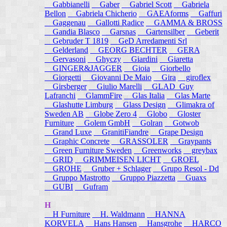
Gabbianelli
Gaber
Gabriel Scott
Gabriela
Bellon
Gabriela Chicherio
GAEAforms
Gaffuri
Gaggenau
Gallotti Radice
GAMMA & BROSS
Gandia Blasco
Garsnas
Gartensilber
Geberit
Gebruder T 1819
GeD Arredamenti Srl
Gelderland
GEORG BECHTER
GERA
Gervasoni
Ghyczy
Giardini
Giaretta
GINGER&JAGGER
Gioia
Giorbello
Giorgetti
Giovanni De Maio
Gira
giroflex
Girsberger
Giulio Marelli
GLAD_Guy
Lafranchi
GlammFire
Glas Italia
Glas Marte
Glashutte Limburg
Glass Design
Glimakra of
Sweden AB
Globe Zero 4
Globo
Gloster
Furniture
Golem GmbH
Golran
Gotwob
Grand Luxe
GranitiFiandre
Grape Design
Graphic Concrete
GRASSOLER
Graypants
Green Furniture Sweden
Greenworks
greybax
GRID
GRIMMEISEN LICHT
GROEL
GROHE
Gruber + Schlager
Grupo Resol - Dd
Gruppo Mastrotto
Gruppo Piazzetta
Guaxs
GUBI
Gufram
H
H Furniture
H. Waldmann
HANNA
KORVELA
Hans Hansen
Hansgrohe
HARCO