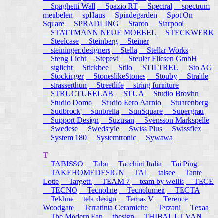
Spaghetti Wall
Spazio RT
Spectral
spectrum
meubelen
spHaus
Spindegarden
Spot On
Square
SPRADLING
Staron
Starpool
STATTMANN NEUE MOEBEL
STECKWERK
Steelcase
Steinberg
Steiner
steininger.designers
Stella
Stellar Works
Steng Licht
Stepevi
Steuler Fliesen GmbH
stglicht
Stickbee
Stilo
STILTREU
Sto AG
Stockinger
StoneslikeStones
Stouby
Strahle
strasserthun
Streetlife
string furniture
STRUCTURELAB
STUA
Studio Brovhn
Studio Domo
Studio Eero Aarnio
Stuhrenberg
Sudbrock
Sunbrella
SunSquare
Supergrau
Support Design
Suzusan
Svensson Markspelle
Swedese
Swedstyle
Swiss Plus
Swissflex
System 180
Systemtronic
Sywawa
T
TABISSO
Tabu
Tacchini Italia
Tai Ping
TAKEHOMEDESIGN
TAL
talsee
Tante
Lotte
Targetti
TEAM 7
team by wellis
TECE
TECNO
Tecnoline
Tecnolumen
TECTA
Tekhne
tela-design
Temas V
Terence
Woodgate
Terratinta Ceramiche
Terzani
Texaa
The Modern Fan
thesign
THIBAULT VAN