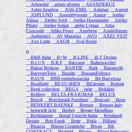
Artmodul
arturo alvarez
ASANDERUS
Asher Israelow
ASK-EMIL
Askman
Aspeqt
ASPLUND
Assemblyroom
Atanor
Atelier
Alinea
Atelier Areti
Atelier Haussmann
Atelier
Pfister
Atelier Sedap
atelje Lyktan
Atlas
Concorde
Attika Feuer
Auerberg
Austroflamm
Authentics
AV Mazzega
AVO
AXEL VEIT
Axo Light
AXOR
Ayal Rosin
B
B&B Italia
B+W
B-LINE
B-T Design
B.LUX
B.R.F
Baccarat
Baltensweiler
Balzar Beskow
BANTIE
Bark
Baroncelli
BarovierToso
Basalte
BassamFellows
BAUX
BBB emmebonacina
Bd Barcelona
Beadlight
BEAU-BIEN
BEdesign
Bedont
Beek collection
BEGA
behr
Belfakto
Bellboy
BELTA-FRAJUMAR
BELUX
Bench
Benchmark Furniture
Bencore
Bene
BENKERT-BAENKE
Bensen
Bensen Italy
benwirth licht
Berbel
Berger Metallbau
Berlintapete
Bernd Unrecht lights
Bernhardt
Design
Bert Frank
Bette
Bigla
Billiani
Bisazza
Bitossi Ceramiche
Bivaq
BK
CONTRACT
Blofield
Blome
Blond Belysning