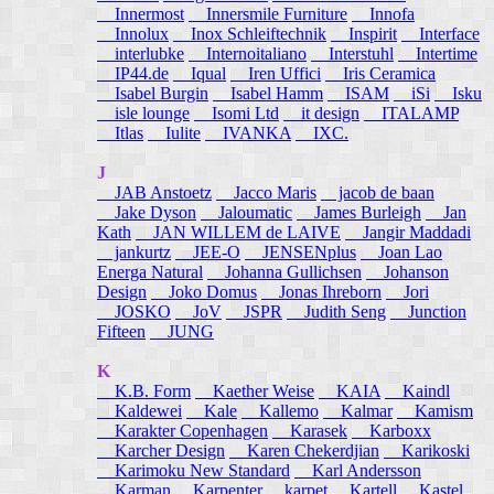
Innermost
Innersmile Furniture
Innofa
Innolux
Inox Schleiftechnik
Inspirit
Interface
interlubke
Internoitaliano
Interstuhl
Intertime
IP44.de
Iqual
Iren Uffici
Iris Ceramica
Isabel Burgin
Isabel Hamm
ISAM
iSi
Isku
isle lounge
Isomi Ltd
it design
ITALAMP
Itlas
Iulite
IVANKA
IXC.
J
JAB Anstoetz
Jacco Maris
jacob de baan
Jake Dyson
Jaloumatic
James Burleigh
Jan
Kath
JAN WILLEM de LAIVE
Jangir Maddadi
jankurtz
JEE-O
JENSENplus
Joan Lao
Energa Natural
Johanna Gullichsen
Johanson
Design
Joko Domus
Jonas Ihreborn
Jori
JOSKO
JoV
JSPR
Judith Seng
Junction
Fifteen
JUNG
K
K.B. Form
Kaether Weise
KAIA
Kaindl
Kaldewei
Kale
Kallemo
Kalmar
Kamism
Karakter Copenhagen
Karasek
Karboxx
Karcher Design
Karen Chekerdjian
Karikoski
Karimoku New Standard
Karl Andersson
Karman
Karpenter
karpet
Kartell
Kastel