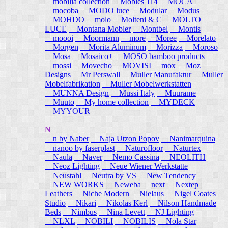
mobilia collection
Mobles 114
MOCA
mocoba
MODO luce
Modular
Modus
MOHDO
molo
Molteni & C
MOLTO
LUCE
Montana Mobler
Montbel
Montis
moooi
Moormann
more
Moree
Morelato
Morgen
Morita Aluminum
Morizza
Moroso
Mosa
Mosaico+
MOSO bamboo products
mossi
Movecho
MOVISI
mox
Moz
Designs
Mr Perswall
Muller Manufaktur
Muller
Mobelfabrikation
Muller Mobelwerkstatten
MUNNA Design
Mussi Italy
Muurame
Muuto
My home collection
MYDECK
MYYOUR
N
n by Naber
Naja Utzon Popov
Nanimarquina
nanoo by faserplast
Naturofloor
Naturtex
Naula
Naver
Nemo Cassina
NEOLITH
Neoz Lighting
Neue Wiener Werkstatte
Neustahl
Neutra by VS
New Tendency
NEW WORKS
Neweba
next
Nextep
Leathers
Niche Modern
Nielaus
Nigel Coates
Studio
Nikari
Nikolas Kerl
Nilson Handmade
Beds
Nimbus
Nina Levett
NJ Lighting
NLXL
NOBILI
NOBILIS
Nola Star