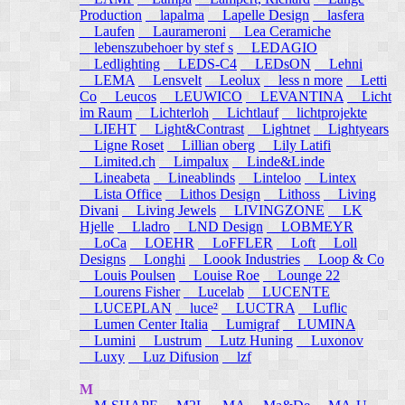
Production
lapalma
Lapelle Design
lasfera
Laufen
Laurameroni
Lea Ceramiche
lebenszubehoer by stef s
LEDAGIO
Ledlighting
LEDS-C4
LEDsON
Lehni
LEMA
Lensvelt
Leolux
less n more
Letti
Co
Leucos
LEUWICO
LEVANTINA
Licht
im Raum
Lichterloh
Lichtlauf
lichtprojekte
LIEHT
Light&Contrast
Lightnet
Lightyears
Ligne Roset
Lillian oberg
Lily Latifi
Limited.ch
Limpalux
Linde&Linde
Lineabeta
Lineablinds
Linteloo
Lintex
Lista Office
Lithos Design
Lithoss
Living
Divani
Living Jewels
LIVINGZONE
LK
Hjelle
Lladro
LND Design
LOBMEYR
LoCa
LOEHR
LoFFLER
Loft
Loll
Designs
Longhi
Loook Industries
Loop & Co
Louis Poulsen
Louise Roe
Lounge 22
Lourens Fisher
Lucelab
LUCENTE
LUCEPLAN
luce²
LUCTRA
Luflic
Lumen Center Italia
Lumigraf
LUMINA
Lumini
Lustrum
Lutz Huning
Luxonov
Luxy
Luz Difusion
lzf
M