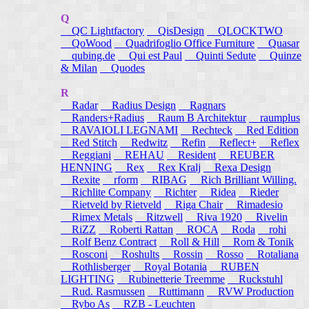
Q
QC Lightfactory
QisDesign
QLOCKTWO
QoWood
Quadrifoglio Office Furniture
Quasar
qubing.de
Qui est Paul
Quinti Sedute
Quinze
& Milan
Quodes
R
Radar
Radius Design
Ragnars
Randers+Radius
Raum B Architektur
raumplus
RAVAIOLI LEGNAMI
Rechteck
Red Edition
Red Stitch
Redwitz
Refin
Reflect+
Reflex
Reggiani
REHAU
Resident
REUBER
HENNING
Rex
Rex Kralj
Rexa Design
Rexite
rform
RIBAG
Rich Brilliant Willing.
Richlite Company
Richter
Ridea
Rieder
Rietveld by Rietveld
Riga Chair
Rimadesio
Rimex Metals
Ritzwell
Riva 1920
Rivelin
RiZZ
Roberti Rattan
ROCA
Roda
rohi
Rolf Benz Contract
Roll & Hill
Rom & Tonik
Rosconi
Roshults
Rossin
Rosso
Rotaliana
Rothlisberger
Royal Botania
RUBEN
LIGHTING
Rubinetterie Treemme
Ruckstuhl
Rud. Rasmussen
Ruttimann
RVW Production
Rybo As
RZB - Leuchten