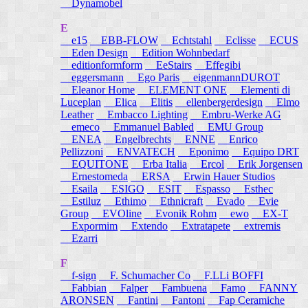
Dynamobel
E
e15
EBB-FLOW
Echtstahl
Eclisse
ECUS
Eden Design
Edition Wohnbedarf
editionformform
EeStairs
Effegibi
eggersmann
Ego Paris
eigenmannDUROT
Eleanor Home
ELEMENT ONE
Elementi di
Luceplan
Elica
Elitis
ellenbergerdesign
Elmo
Leather
Embacco Lighting
Embru-Werke AG
emeco
Emmanuel Babled
EMU Group
ENEA
Engelbrechts
ENNE
Enrico
Pellizzoni
ENVATECH
Eponimo
Equipo DRT
EQUITONE
Erba Italia
Ercol
Erik Jorgensen
Ernestomeda
ERSA
Erwin Hauer Studios
Esaila
ESIGO
ESIT
Espasso
Esthec
Estiluz
Ethimo
Ethnicraft
Evado
Evie
Group
EVOline
Evonik Rohm
ewo
EX-T
Expormim
Extendo
Extratapete
extremis
Ezarri
F
f-sign
F. Schumacher Co
F.LLi BOFFI
Fabbian
Falper
Fambuena
Famo
FANNY
ARONSEN
Fantini
Fantoni
Fap Ceramiche