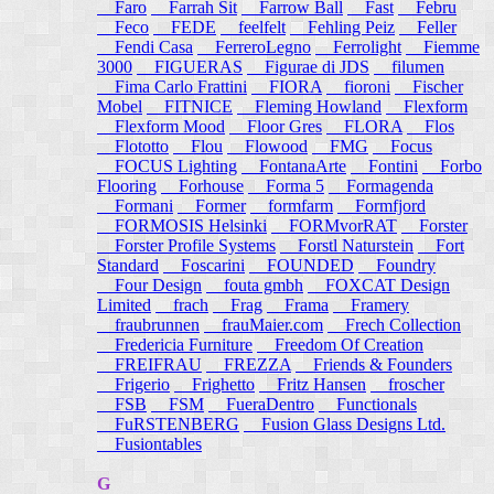
Faro
Farrah Sit
Farrow Ball
Fast
Febru
Feco
FEDE
feelfelt
Fehling Peiz
Feller
Fendi Casa
FerreroLegno
Ferrolight
Fiemme
3000
FIGUERAS
Figurae di JDS
filumen
Fima Carlo Frattini
FIORA
fioroni
Fischer
Mobel
FITNICE
Fleming Howland
Flexform
Flexform Mood
Floor Gres
FLORA
Flos
Flototto
Flou
Flowood
FMG
Focus
FOCUS Lighting
FontanaArte
Fontini
Forbo
Flooring
Forhouse
Forma 5
Formagenda
Formani
Former
formfarm
Formfjord
FORMOSIS Helsinki
FORMvorRAT
Forster
Forster Profile Systems
Forstl Naturstein
Fort
Standard
Foscarini
FOUNDED
Foundry
Four Design
fouta gmbh
FOXCAT Design
Limited
frach
Frag
Frama
Framery
fraubrunnen
frauMaier.com
Frech Collection
Fredericia Furniture
Freedom Of Creation
FREIFRAU
FREZZA
Friends & Founders
Frigerio
Frighetto
Fritz Hansen
froscher
FSB
FSM
FueraDentro
Functionals
FuRSTENBERG
Fusion Glass Designs Ltd.
Fusiontables
G