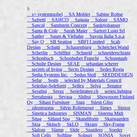
S
s+ systemmobel
SA Mobler
Sabine Rohse
Safretti
SAHCO
Saigata
Saloni
SAMO
Sancal
Sandstein Concept
Sanktjohanser
Santa & Cole
Sarah Maier
Sartori Luigi Srl
Sattler
Saum & Viebahn
Savoia Italia S.p.a
Say O
SB Seating
SBFI Limited
Scab
Design
Schatti
Schauenburg
Scheicher.Wand
Scherlin
Schiffini
Schneid
schneiderschram
Schonbuch
Schonhuber Franchi
Schonstaub
Schulte Design
SEAE
sebastian scherer
secrets of living
Secto Design
Sedes Regia
Sedia Systems Inc.
Sedus Stoll
SEEDDESIGN
Sefar
Segis
selected by Materials Council
Seledue-Seleform
Sellex
Selva
Senator
Serafini
Serax
Serielimitee.ch
serien.lighting
Serralunga
Sevasa
Shibui
Showroom Finland
Oy
Sibast Furniture
Sign
Silent Gliss
silentrooms
Silvio Rohrmoser
Simes
Simon
Sinetica Industries
SISMAN
Sistema Midi
Sitag
Sitland Spa
Skandiform
Skargaarden
Skia
Skitsch
SkLO
Skram
Sky-Frame
Slalom
Slamp
Slide
Snaidero
Soeder
Soft Cells
Softline
Solpuri
SONIA
Sovet