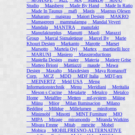
M-SHAPE
M2L
MA
Ma&De
MA-U
Studio
Maasberg
Made By Hand
Made In Ratio
Made In Taunus
mafi
Magis
Magnus Olesen
Maharam
maigrau
Maiori Design
MAKRO
Mamagreen
mammalampa
Mandal Veveri
Mandala
MANTRA
manufakt
Manufakturplus
Manutti
Maoli
Marazzi
Group
Marcal Signaletique
Marcel By
Marie
Khouri Design
Markanto
Marotte
Marset
Marsotto
Martela Oyj
Martex
martinelli luce
MARUNI
Masiero
Massproductions
Mastella Design
mater
Materia
Matiere Grise
Matteo Brioni
Mattiazzi
maude
Mawa
Design
Maxalto
Maxdesign
Maya Romanoff
Corp.
MCZ
MDD
MDF Italia
MDT-tex
MEINERTZ
Meld USA
Meng
Informationstechnik
Menu
Meridiani
Meritalia
Meson s Cucine
Metalarte
Metalco
Metalco
Home
Metalfire
Metten
mf-system
Miiing
Miinu
Miior
Milan Iluminacion
Milano
Bedding
Milldue
Millelumen
miniforms
Minimobl
Minotti
MINT Furniture
MIO
MIPA
Mirage
miramondo
Miranda Watkins
Misura Emme
Mitab
mmcite
Mobel
Mobica
MOBILFRESNO-ALTERNATIVE