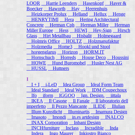
LOOR
Harrie Leenders
Hasenkopf
Haver &
Boecker
Haworth
Hay
Heerenhuis
Heizkorper Prolux
Helland
Hellux
Henge
HENRYTIMI
Hera
Hering Architectural
Concrete
Herman Cph
Herman Miller
Herman
Miller Europe
Hess
HEWI
Hey-Sign
Hirsch
Glass
Hirt Metallbau
Hisbalit
Holmegaard
Holmris Office
HOLTZ
Holzmanufaktur
Holzmedia
Home3
Hookl und Stool
horgenglarus
Horizon
HORM.IT
Hornschuch
Horreds
House Deco
Houssini
HOWE
Hund Buromobel
Husler Nest AG
HUSSL
Huttners
I
I + I
i-LeD
Idea Group
Ideal Form Team
Ideal Standard
Ideal Work
IDM Coupechoux
Ifo
iform
IGGOO
Ign. Design.
iittala
IKEA
Il Casone
Il Fanale
Il laboratorio dell
imperfetto
Il Pezzo Mancante
ILIDE
Illulian
Illum Kunstlicht
Illuminartis
Imamura Design
Imasoto
Imondi
in.es artdesign
INALCO
INAX Corporation
Inbani Design
INCHfurniture
Inclass
Incradible
Inda
Indera
Ingo Maurer
Inkiostro Bianco