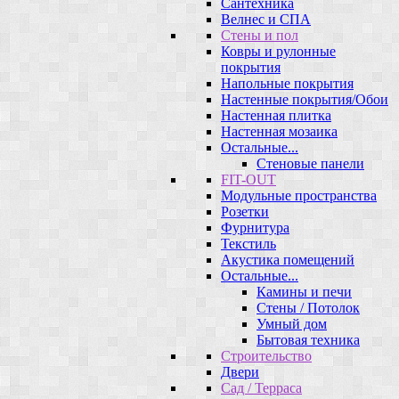
Сантехника
Велнес и СПА
Стены и пол
Ковры и рулонные
покрытия
Напольные покрытия
Настенные покрытия/Обои
Настенная плитка
Настенная мозаика
Остальные...
Стеновые панели
FIT-OUT
Модульные пространства
Розетки
Фурнитура
Текстиль
Акустика помещений
Остальные...
Камины и печи
Стены / Потолок
Умный дом
Бытовая техника
Строительство
Двери
Сад / Терраса