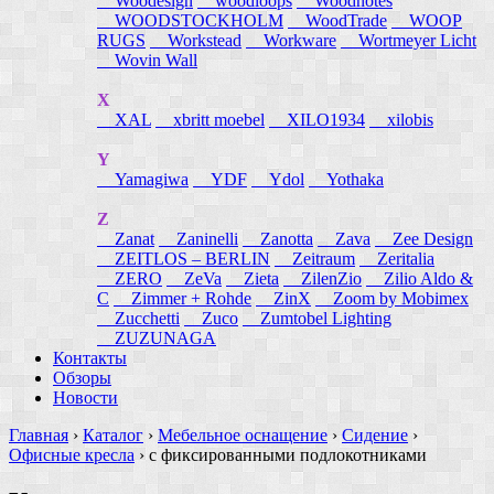
Woodesign
woodloops
Woodnotes
WOODSTOCKHOLM
WoodTrade
WOOP
RUGS
Workstead
Workware
Wortmeyer Licht
Wovin Wall
X
XAL
xbritt moebel
XILO1934
xilobis
Y
Yamagiwa
YDF
Ydol
Yothaka
Z
Zanat
Zaninelli
Zanotta
Zava
Zee Design
ZEITLOS – BERLIN
Zeitraum
Zeritalia
ZERO
ZeVa
Zieta
ZilenZio
Zilio Aldo &
C
Zimmer + Rohde
ZinX
Zoom by Mobimex
Zucchetti
Zuco
Zumtobel Lighting
ZUZUNAGA
Контакты
Обзоры
Новости
Главная
›
Каталог
›
Мебельное оснащение
›
Сидение
›
Офисные кресла
›
с фиксированными подлокотниками