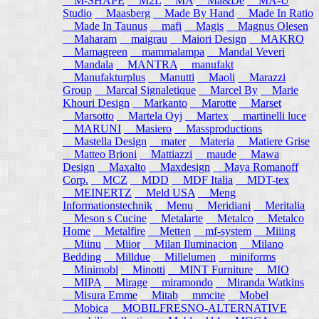
M-SHAPE
M2L
MA
Ma&De
MA-U
Studio
Maasberg
Made By Hand
Made In Ratio
Made In Taunus
mafi
Magis
Magnus Olesen
Maharam
maigrau
Maiori Design
MAKRO
Mamagreen
mammalampa
Mandal Veveri
Mandala
MANTRA
manufakt
Manufakturplus
Manutti
Maoli
Marazzi
Group
Marcal Signaletique
Marcel By
Marie
Khouri Design
Markanto
Marotte
Marset
Marsotto
Martela Oyj
Martex
martinelli luce
MARUNI
Masiero
Massproductions
Mastella Design
mater
Materia
Matiere Grise
Matteo Brioni
Mattiazzi
maude
Mawa
Design
Maxalto
Maxdesign
Maya Romanoff
Corp.
MCZ
MDD
MDF Italia
MDT-tex
MEINERTZ
Meld USA
Meng
Informationstechnik
Menu
Meridiani
Meritalia
Meson s Cucine
Metalarte
Metalco
Metalco
Home
Metalfire
Metten
mf-system
Miiing
Miinu
Miior
Milan Iluminacion
Milano
Bedding
Milldue
Millelumen
miniforms
Minimobl
Minotti
MINT Furniture
MIO
MIPA
Mirage
miramondo
Miranda Watkins
Misura Emme
Mitab
mmcite
Mobel
Mobica
MOBILFRESNO-ALTERNATIVE