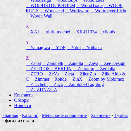
Woodesign
woodloops
Woodnotes
WOODSTOCKHOLM
WoodTrade
WOOP
RUGS
Workstead
Workware
Wortmeyer Licht
Wovin Wall
X
XAL
xbritt moebel
XILO1934
xilobis
Y
Yamagiwa
YDF
Ydol
Yothaka
Z
Zanat
Zaninelli
Zanotta
Zava
Zee Design
ZEITLOS – BERLIN
Zeitraum
Zeritalia
ZERO
ZeVa
Zieta
ZilenZio
Zilio Aldo &
C
Zimmer + Rohde
ZinX
Zoom by Mobimex
Zucchetti
Zuco
Zumtobel Lighting
ZUZUNAGA
Контакты
Обзоры
Новости
Главная
›
Каталог
›
Мебельное оснащение
›
Хранение
›
Тумбы
›
фасад из стали