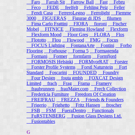
Faro
Farrah Sit
Farrow Ball
Fast
Febru
Feco
FEDE
feelfelt
Fehling Peiz
Feller
Fendi Casa
FerreroLegno
Ferrolight
Fiemme
3000
FIGUERAS
Figurae di JDS
filumen
Fima Carlo Frattini
FIORA
fioroni
Fischer
Mobel
FITNICE
Fleming Howland
Flexform
Flexform Mood
Floor Gres
FLORA
Flos
Flototto
Flou
Flowood
FMG
Focus
FOCUS Lighting
FontanaArte
Fontini
Forbo
Flooring
Forhouse
Forma 5
Formagenda
Formani
Former
formfarm
Formfjord
FORMOSIS Helsinki
FORMvorRAT
Forster
Forster Profile Systems
Forstl Naturstein
Fort
Standard
Foscarini
FOUNDED
Foundry
Four Design
fouta gmbh
FOXCAT Design
Limited
frach
Frag
Frama
Framery
fraubrunnen
frauMaier.com
Frech Collection
Fredericia Furniture
Freedom Of Creation
FREIFRAU
FREZZA
Friends & Founders
Frigerio
Frighetto
Fritz Hansen
froscher
FSB
FSM
FueraDentro
Functionals
FuRSTENBERG
Fusion Glass Designs Ltd.
Fusiontables
G