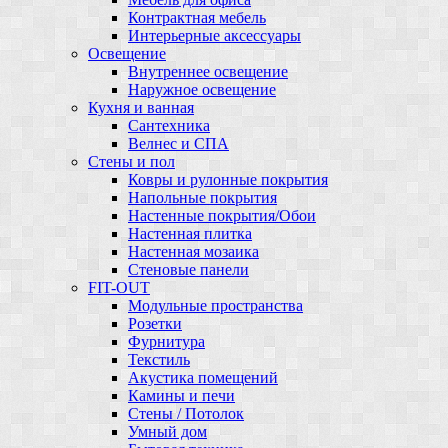
Контрактная мебель
Интерьерные аксессуары
Освещение
Внутреннее освещение
Наружное освещение
Кухня и ванная
Сантехника
Велнес и СПА
Стены и пол
Ковры и рулонные покрытия
Напольные покрытия
Настенные покрытия/Обои
Настенная плитка
Настенная мозаика
Стеновые панели
FIT-OUT
Модульные пространства
Розетки
Фурнитура
Текстиль
Акустика помещений
Камины и печи
Стены / Потолок
Умный дом