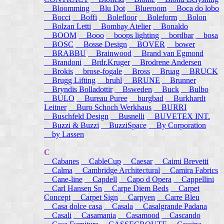
Bloomming
Blu Dot
Blueroom
Boca do lobo
Bocci
Boffi
Bolefloor
Boleform
Bolon
Bolzan Letti
Bombay Atelier
Bonaldo
BOOM
Booo
boops lighting
bordbar
bosa
BOSC
Bosse Design
BOVER
bower
BRABBU
Brainwood
Brand van Egmond
Brandoni
Brdr.Kruger
Brodrene Andersen
Brokis
brose-fogale
Bross
Bruag
BRUCK
Brugg Lifting
bruhl
BRUNE
Brunner
Bryndis Bolladottir
Bsweden
Buck
Bulbo
BULO
Bureau Puree
burgbad
Burkhardt
Leitner
Buro Schoch Werkhaus
BURRI
Buschfeld Design
Busnelli
BUVETEX INT.
Buzzi & Buzzi
BuzziSpace
By Corporation
by Lassen
C
Cabanes
CableCup
Caesar
Caimi Brevetti
Calma
Cambridge Architectural
Camira Fabrics
Cane-line
Capdell
Capo d Opera
Cappellini
Carl Hansen Sn
Carpe Diem Beds
Carpet
Concept
Carpet Sign
Carpyen
Carre Bleu
Casa dolce casa
Casala
Casalgrande Padana
Casali
Casamania
Casamood
Cascando