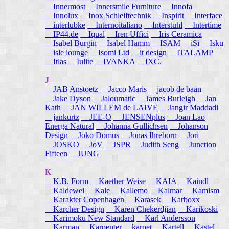
Innermost
Innersmile Furniture
Innofa
Innolux
Inox Schleiftechnik
Inspirit
Interface
interlubke
Internoitaliano
Interstuhl
Intertime
IP44.de
Iqual
Iren Uffici
Iris Ceramica
Isabel Burgin
Isabel Hamm
ISAM
iSi
Isku
isle lounge
Isomi Ltd
it design
ITALAMP
Itlas
Iulite
IVANKA
IXC.
J
JAB Anstoetz
Jacco Maris
jacob de baan
Jake Dyson
Jaloumatic
James Burleigh
Jan
Kath
JAN WILLEM de LAIVE
Jangir Maddadi
jankurtz
JEE-O
JENSENplus
Joan Lao
Energa Natural
Johanna Gullichsen
Johanson
Design
Joko Domus
Jonas Ihreborn
Jori
JOSKO
JoV
JSPR
Judith Seng
Junction
Fifteen
JUNG
K
K.B. Form
Kaether Weise
KAIA
Kaindl
Kaldewei
Kale
Kallemo
Kalmar
Kamism
Karakter Copenhagen
Karasek
Karboxx
Karcher Design
Karen Chekerdjian
Karikoski
Karimoku New Standard
Karl Andersson
Karman
Karpenter
karpet
Kartell
Kastel