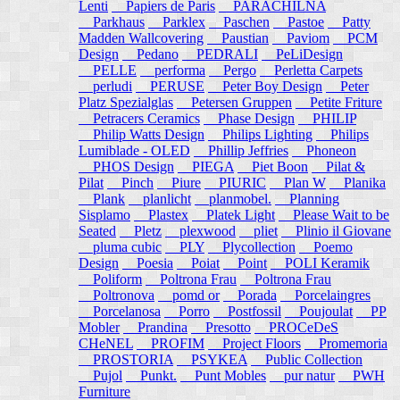
Lenti
Papiers de Paris
PARACHILNA
Parkhaus
Parklex
Paschen
Pastoe
Patty
Madden Wallcovering
Paustian
Paviom
PCM
Design
Pedano
PEDRALI
PeLiDesign
PELLE
performa
Pergo
Perletta Carpets
perludi
PERUSE
Peter Boy Design
Peter
Platz Spezialglas
Petersen Gruppen
Petite Friture
Petracers Ceramics
Phase Design
PHILIP
Philip Watts Design
Philips Lighting
Philips
Lumiblade - OLED
Phillip Jeffries
Phoneon
PHOS Design
PIEGA
Piet Boon
Pilat &
Pilat
Pinch
Piure
PIURIC
Plan W
Planika
Plank
planlicht
planmobel.
Planning
Sisplamo
Plastex
Platek Light
Please Wait to be
Seated
Pletz
plexwood
pliet
Plinio il Giovane
pluma cubic
PLY
Plycollection
Poemo
Design
Poesia
Poiat
Point
POLI Keramik
Poliform
Poltrona Frau
Poltrona Frau
Poltronova
pomd or
Porada
Porcelaingres
Porcelanosa
Porro
Postfossil
Poujoulat
PP
Mobler
Prandina
Presotto
PROCeDeS
CHeNEL
PROFIM
Project Floors
Promemoria
PROSTORIA
PSYKEA
Public Collection
Pujol
Punkt.
Punt Mobles
pur natur
PWH
Furniture