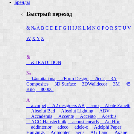
Бренды
Быстрый переход
&
№
A
B
C
D
E
F
G
H
I
J
K
L
M
N
O
P
Q
R
S
T
U
V
W
X
Y
Z
&
&TRADITION
№
14oraitaliana
2Form Design
2tec2
3A
Composites
3D Surface
3DWalldecor
3M
45
Kilo
8000C
A
a-carpet
A2 designers AB
aaro
Abate Zanetti
Absolut Bad
Absolut Lighting
ABV
Accademia
Accente
Accento
Acerbis
ACO Haustechnik
acousticpearls
Ad Hoc
addinterior
adeco
adele-c
Adelphi Paper
Hangings
Admonter
aeris
AG Land
Agape