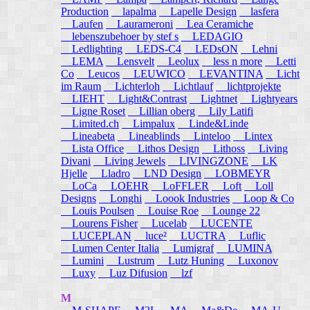
Production
lapalma
Lapelle Design
lasfera
Laufen
Laurameroni
Lea Ceramiche
lebenszubehoer by stef s
LEDAGIO
Ledlighting
LEDS-C4
LEDsON
Lehni
LEMA
Lensvelt
Leolux
less n more
Letti
Co
Leucos
LEUWICO
LEVANTINA
Licht
im Raum
Lichterloh
Lichtlauf
lichtprojekte
LIEHT
Light&Contrast
Lightnet
Lightyears
Ligne Roset
Lillian oberg
Lily Latifi
Limited.ch
Limpalux
Linde&Linde
Lineabeta
Lineablinds
Linteloo
Lintex
Lista Office
Lithos Design
Lithoss
Living
Divani
Living Jewels
LIVINGZONE
LK
Hjelle
Lladro
LND Design
LOBMEYR
LoCa
LOEHR
LoFFLER
Loft
Loll
Designs
Longhi
Loook Industries
Loop & Co
Louis Poulsen
Louise Roe
Lounge 22
Lourens Fisher
Lucelab
LUCENTE
LUCEPLAN
luce²
LUCTRA
Luflic
Lumen Center Italia
Lumigraf
LUMINA
Lumini
Lustrum
Lutz Huning
Luxonov
Luxy
Luz Difusion
lzf
M