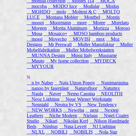
mobilia collection
Mobles 114
MOCA
mocoba
MODO luce
Modular
Modus
MOHDO
molo
Molteni & C
MOLTO
LUCE
Montana Mobler
Montbel
Montis
moooi
Moormann
more
Moree
Morelato
Morgen
Morita Aluminum
Morizza
Moroso
Mosa
Mosaico+
MOSO bamboo products
mossi
Movecho
MOVISI
mox
Moz
Designs
Mr Perswall
Muller Manufaktur
Muller
Mobelfabrikation
Muller Mobelwerkstatten
MUNNA Design
Mussi Italy
Muurame
Muuto
My home collection
MYDECK
MYYOUR
N
n by Naber
Naja Utzon Popov
Nanimarquina
nanoo by faserplast
Naturofloor
Naturtex
Naula
Naver
Nemo Cassina
NEOLITH
Neoz Lighting
Neue Wiener Werkstatte
Neustahl
Neutra by VS
New Tendency
NEW WORKS
Neweba
next
Nextep
Leathers
Niche Modern
Nielaus
Nigel Coates
Studio
Nikari
Nikolas Kerl
Nilson Handmade
Beds
Nimbus
Nina Levett
NJ Lighting
NLXL
NOBILI
NOBILIS
Nola Star