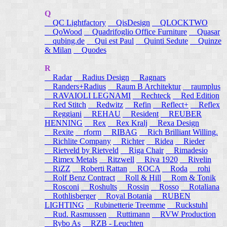
Q
QC Lightfactory
QisDesign
QLOCKTWO
QoWood
Quadrifoglio Office Furniture
Quasar
qubing.de
Qui est Paul
Quinti Sedute
Quinze
& Milan
Quodes
R
Radar
Radius Design
Ragnars
Randers+Radius
Raum B Architektur
raumplus
RAVAIOLI LEGNAMI
Rechteck
Red Edition
Red Stitch
Redwitz
Refin
Reflect+
Reflex
Reggiani
REHAU
Resident
REUBER
HENNING
Rex
Rex Kralj
Rexa Design
Rexite
rform
RIBAG
Rich Brilliant Willing.
Richlite Company
Richter
Ridea
Rieder
Rietveld by Rietveld
Riga Chair
Rimadesio
Rimex Metals
Ritzwell
Riva 1920
Rivelin
RiZZ
Roberti Rattan
ROCA
Roda
rohi
Rolf Benz Contract
Roll & Hill
Rom & Tonik
Rosconi
Roshults
Rossin
Rosso
Rotaliana
Rothlisberger
Royal Botania
RUBEN
LIGHTING
Rubinetterie Treemme
Ruckstuhl
Rud. Rasmussen
Ruttimann
RVW Production
Rybo As
RZB - Leuchten