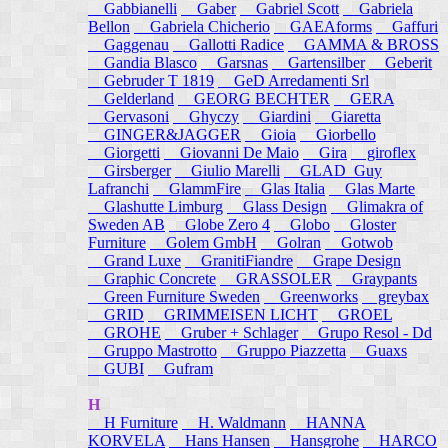
Gabbianelli
Gaber
Gabriel Scott
Gabriela
Bellon
Gabriela Chicherio
GAEAforms
Gaffuri
Gaggenau
Gallotti Radice
GAMMA & BROSS
Gandia Blasco
Garsnas
Gartensilber
Geberit
Gebruder T 1819
GeD Arredamenti Srl
Gelderland
GEORG BECHTER
GERA
Gervasoni
Ghyczy
Giardini
Giaretta
GINGER&JAGGER
Gioia
Giorbello
Giorgetti
Giovanni De Maio
Gira
giroflex
Girsberger
Giulio Marelli
GLAD_Guy
Lafranchi
GlammFire
Glas Italia
Glas Marte
Glashutte Limburg
Glass Design
Glimakra of
Sweden AB
Globe Zero 4
Globo
Gloster
Furniture
Golem GmbH
Golran
Gotwob
Grand Luxe
GranitiFiandre
Grape Design
Graphic Concrete
GRASSOLER
Graypants
Green Furniture Sweden
Greenworks
greybax
GRID
GRIMMEISEN LICHT
GROEL
GROHE
Gruber + Schlager
Grupo Resol - Dd
Gruppo Mastrotto
Gruppo Piazzetta
Guaxs
GUBI
Gufram
H
H Furniture
H. Waldmann
HANNA
KORVELA
Hans Hansen
Hansgrohe
HARCO