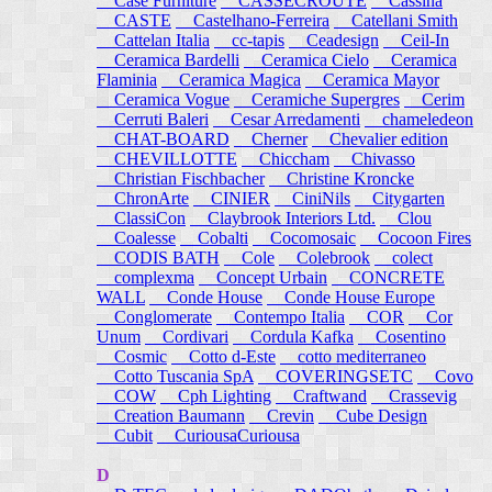
Case Furniture
CASSECROUTE
Cassina
CASTE
Castelhano-Ferreira
Catellani Smith
Cattelan Italia
cc-tapis
Ceadesign
Ceil-In
Ceramica Bardelli
Ceramica Cielo
Ceramica
Flaminia
Ceramica Magica
Ceramica Mayor
Ceramica Vogue
Ceramiche Supergres
Cerim
Cerruti Baleri
Cesar Arredamenti
chameledeon
CHAT-BOARD
Cherner
Chevalier edition
CHEVILLOTTE
Chiccham
Chivasso
Christian Fischbacher
Christine Kroncke
ChronArte
CINIER
CiniNils
Citygarten
ClassiCon
Claybrook Interiors Ltd.
Clou
Coalesse
Cobalti
Cocomosaic
Cocoon Fires
CODIS BATH
Cole
Colebrook
colect
complexma
Concept Urbain
CONCRETE
WALL
Conde House
Conde House Europe
Conglomerate
Contempo Italia
COR
Cor
Unum
Cordivari
Cordula Kafka
Cosentino
Cosmic
Cotto d-Este
cotto mediterraneo
Cotto Tuscania SpA
COVERINGSETC
Covo
COW
Cph Lighting
Craftwand
Crassevig
Creation Baumann
Crevin
Cube Design
Cubit
CuriousaCuriousa
D