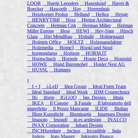
LOOR
Harrie Leenders
Hasenkopf
Haver &
Boecker
Haworth
Hay
Heerenhuis
Heizkorper Prolux
Helland
Hellux
Henge
HENRYTIMI
Hera
Hering Architectural
Concrete
Herman Cph
Herman Miller
Herman
Miller Europe
Hess
HEWI
Hey-Sign
Hirsch
Glass
Hirt Metallbau
Hisbalit
Holmegaard
Holmris Office
HOLTZ
Holzmanufaktur
Holzmedia
Home3
Hookl und Stool
horgenglarus
Horizon
HORM.IT
Hornschuch
Horreds
House Deco
Houssini
HOWE
Hund Buromobel
Husler Nest AG
HUSSL
Huttners
I
I + I
i-LeD
Idea Group
Ideal Form Team
Ideal Standard
Ideal Work
IDM Coupechoux
Ifo
iform
IGGOO
Ign. Design.
iittala
IKEA
Il Casone
Il Fanale
Il laboratorio dell
imperfetto
Il Pezzo Mancante
ILIDE
Illulian
Illum Kunstlicht
Illuminartis
Imamura Design
Imasoto
Imondi
in.es artdesign
INALCO
INAX Corporation
Inbani Design
INCHfurniture
Inclass
Incradible
Inda
Indera
Ingo Maurer
Inkiostro Bianco