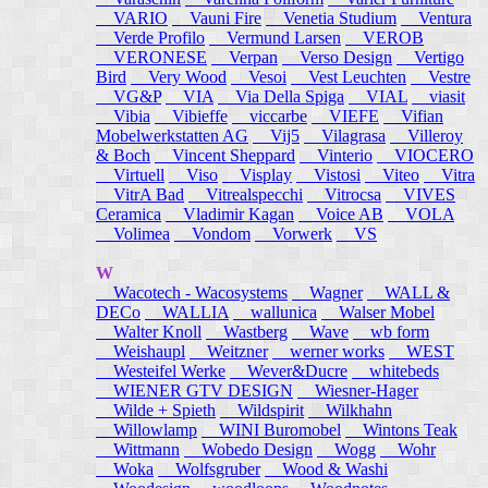
VARIO
Vauni Fire
Venetia Studium
Ventura
Verde Profilo
Vermund Larsen
VEROB
VERONESE
Verpan
Verso Design
Vertigo
Bird
Very Wood
Vesoi
Vest Leuchten
Vestre
VG&P
VIA
Via Della Spiga
VIAL
viasit
Vibia
Vibieffe
viccarbe
VIEFE
Vifian
Mobelwerkstatten AG
Vij5
Vilagrasa
Villeroy
& Boch
Vincent Sheppard
Vinterio
VIOCERO
Virtuell
Viso
Visplay
Vistosi
Viteo
Vitra
VitrA Bad
Vitrealspecchi
Vitrocsa
VIVES
Ceramica
Vladimir Kagan
Voice AB
VOLA
Volimea
Vondom
Vorwerk
VS
W
Wacotech - Wacosystems
Wagner
WALL &
DECo
WALLIA
wallunica
Walser Mobel
Walter Knoll
Wastberg
Wave
wb form
Weishaupl
Weitzner
werner works
WEST
Westeifel Werke
Wever&Ducre
whitebeds
WIENER GTV DESIGN
Wiesner-Hager
Wilde + Spieth
Wildspirit
Wilkhahn
Willowlamp
WINI Buromobel
Wintons Teak
Wittmann
Wobedo Design
Wogg
Wohr
Woka
Wolfsgruber
Wood & Washi