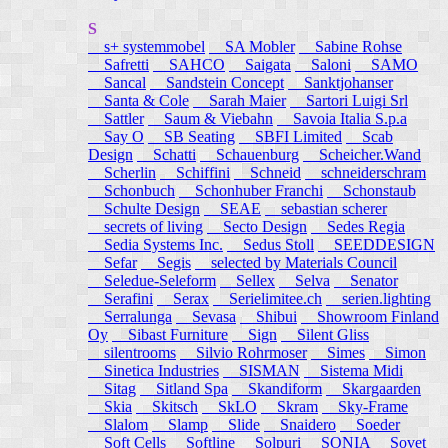
S
s+ systemmobel
SA Mobler
Sabine Rohse
Safretti
SAHCO
Saigata
Saloni
SAMO
Sancal
Sandstein Concept
Sanktjohanser
Santa & Cole
Sarah Maier
Sartori Luigi Srl
Sattler
Saum & Viebahn
Savoia Italia S.p.a
Say O
SB Seating
SBFI Limited
Scab
Design
Schatti
Schauenburg
Scheicher.Wand
Scherlin
Schiffini
Schneid
schneiderschram
Schonbuch
Schonhuber Franchi
Schonstaub
Schulte Design
SEAE
sebastian scherer
secrets of living
Secto Design
Sedes Regia
Sedia Systems Inc.
Sedus Stoll
SEEDDESIGN
Sefar
Segis
selected by Materials Council
Seledue-Seleform
Sellex
Selva
Senator
Serafini
Serax
Serielimitee.ch
serien.lighting
Serralunga
Sevasa
Shibui
Showroom Finland
Oy
Sibast Furniture
Sign
Silent Gliss
silentrooms
Silvio Rohrmoser
Simes
Simon
Sinetica Industries
SISMAN
Sistema Midi
Sitag
Sitland Spa
Skandiform
Skargaarden
Skia
Skitsch
SkLO
Skram
Sky-Frame
Slalom
Slamp
Slide
Snaidero
Soeder
Soft Cells
Softline
Solpuri
SONIA
Sovet