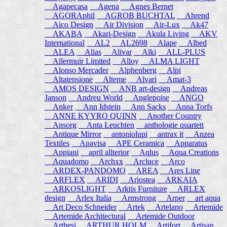
Agapecasa
Agena
Agnes Bernet
AGORAphil
AGROB BUCHTAL
Ahrend
Aico Design
Air Division
Air-Lux
Ak47
AKABA
Akari-Design
Akula Living
AKV
International
AL2
AL2698
Alape
Albed
ALEA
Alias
Alivar
Alki
ALL-PLUS
Allermuir Limited
Alloy
ALMA LIGHT
Alonso Mercader
Alphenberg
Alpi
Altatensione
Alteme
Alvari
Amat-3
AMOS DESIGN
ANB art-design
Andreas
Janson
Andreu World
Anglepoise
ANGO
Anker
Ann Idstein
Ann Sacks
Anna Torfs
ANNE KYYRO QUINN
Another Country
Ansorg
Anta Leuchten
anthologie quartett
Antique Mirror
antoniolupi
antrax it
Anzea
Textiles
Apavisa
APE Ceramica
Apparatus
Appiani
april allterior
Aqlus
Aqua Creations
Aquadomo
Archxx
Arcluce
Arco
ARDEX-PANDOMO
AREA
Ares Line
ARFLEX
ARIDI
Ariostea
ARKAIA
ARKOSLIGHT
Arktis Furniture
ARLEX
design
Arlex Italia
Armstrong
Arper
art aqua
Art Deco Schneider
Artek
Artelano
Artemide
Artemide Architectural
Artemide Outdoor
Arthesi
ARTHUR HOLM
Artifort
Artisan