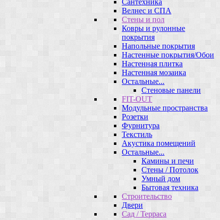
Сантехника
Велнес и СПА
Стены и пол
Ковры и рулонные
покрытия
Напольные покрытия
Настенные покрытия/Обои
Настенная плитка
Настенная мозаика
Остальные...
Стеновые панели
FIT-OUT
Модульные пространства
Розетки
Фурнитура
Текстиль
Акустика помещений
Остальные...
Камины и печи
Стены / Потолок
Умный дом
Бытовая техника
Строительство
Двери
Сад / Терраса