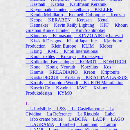
Kasthall
Kateha
Kaufmann Keramik
Kaynemaile Limited
keilbach
KELLER
Kendo Mobiliario
Kenneth Cobonpue
Kenzan
Keope
KERABEN
Kerasan
Kettal
Kettnaker
Kevin Reilly Lighting
KFF
Khouri
Guzman Bunce Limited
Kim Stahlmobel
Kinnarps
Kinnasand
KINZO AIR by bau+art
Kisskalt Designs
Kitani Japan Inc.
Kjærholm
Production
Klein Europe
KLIM
Klober
Klong
KME
Knoll International
KnollTextiles
Kokuyo
Koleksiyon
Kollektion Bertschinger
KOMOT
KOMTECH
Kone
Konig+Neurath
Korzilius
Kos
Kramis
KREADIANO
Kreon
Kriptonite
KriskaDECOR
Kristalia
KRISTIINA LASSUS
Krools
Kuopion Woodi
KURTH Manufaktur
Kusch+Co
Kvadrat
KWC
Kyburz
Produktdesign
KYMO
L
L Invisibile
L&Z
La Castellamonte
La
Cividina
La Reference
La Riggiola
Label
labo creme brulee
LABOFA
LADP
LAGO
LAGRAMA
Lambert
Laminam
Lamm
LAMP
Lampa
Lampert, Richard
Lange