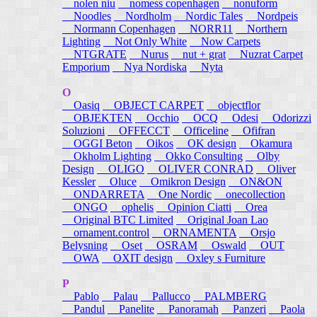
nolen niu
nomess copenhagen
nonuform
Noodles
Nordholm
Nordic Tales
Nordpeis
Normann Copenhagen
NORR11
Northern
Lighting
Not Only White
Now Carpets
NTGRATE
Nurus
nut + grat
Nuzrat Carpet
Emporium
Nya Nordiska
Nyta
O
Oasiq
OBJECT CARPET
objectflor
OBJEKTEN
Occhio
OCQ
Odesi
Odorizzi
Soluzioni
OFFECCT
Officeline
Ofifran
OGGI Beton
Oikos
OK design
Okamura
Okholm Lighting
Okko Consulting
Olby
Design
OLIGO
OLIVER CONRAD
Oliver
Kessler
Oluce
Omikron Design
ON&ON
ONDARRETA
One Nordic
onecollection
ONGO
ophelis
Opinion Ciatti
Orea
Original BTC Limited
Original Joan Lao
ornament.control
ORNAMENTA
Orsjo
Belysning
Oset
OSRAM
Oswald
OUT
OWA
OXIT design
Oxley s Furniture
P
Pablo
Palau
Pallucco
PALMBERG
Pandul
Panelite
Panoramah
Panzeri
Paola