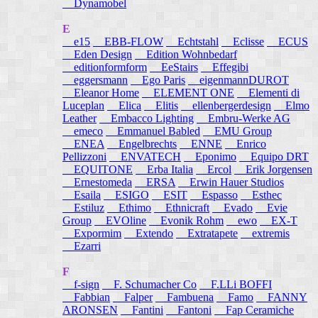
Dynamobel
E
e15
EBB-FLOW
Echtstahl
Eclisse
ECUS
Eden Design
Edition Wohnbedarf
editionformform
EeStairs
Effegibi
eggersmann
Ego Paris
eigenmannDUROT
Eleanor Home
ELEMENT ONE
Elementi di
Luceplan
Elica
Elitis
ellenbergerdesign
Elmo
Leather
Embacco Lighting
Embru-Werke AG
emeco
Emmanuel Babled
EMU Group
ENEA
Engelbrechts
ENNE
Enrico
Pellizzoni
ENVATECH
Eponimo
Equipo DRT
EQUITONE
Erba Italia
Ercol
Erik Jorgensen
Ernestomeda
ERSA
Erwin Hauer Studios
Esaila
ESIGO
ESIT
Espasso
Esthec
Estiluz
Ethimo
Ethnicraft
Evado
Evie
Group
EVOline
Evonik Rohm
ewo
EX-T
Expormim
Extendo
Extratapete
extremis
Ezarri
F
f-sign
F. Schumacher Co
F.LLi BOFFI
Fabbian
Falper
Fambuena
Famo
FANNY
ARONSEN
Fantini
Fantoni
Fap Ceramiche