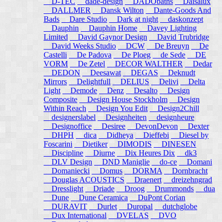
D-TEC
dade-design
DADObaths
Daisalux
DALLMER
Dansk Wilton
Dante-Goods And
Bads
Dare Studio
Dark at night
daskonzept
Dauphin
Dauphin Home
Davey Lighting
Limited
David Gaynor Design
David Trubridge
David Weeks Studio
DCW
De Breuyn
De
Castelli
De Padova
De Ploeg
de Sede
DE
VORM
De Zetel
DECOR WALTHER
Dedar
DEDON
Deesawat
DEGAS
Deknudt
Mirrors
Delightfull
DELIUS
Delivi
Delta
Light
Demode
Denz
Desalto
Design
Composite
Design House Stockholm
Design
Within Reach
Design You Edit
Design2Chill
designerslabel
Designheiten
designheure
Designoffice
Desiree
DevonDevon
Dexter
DHPH
dica
Didheya
Dieffebi
Diesel by
Foscarini
Dietiker
DIMODIS
DINESEN
Discipline
Diurne
Dix Heures Dix
dk3
DLV Design
DND Maniglie
do-ce
Domani
Domaniecki
Domus
DORMA
Dornbracht
Douglas ACOUSTICS
Draenert
dreizehngrad
Dresslight
Driade
Droog
Drummonds
dua
Dune
Dune Ceramica
DuPont Corian
DURAVIT
Durlet
Duropal
dutchglobe
Dux International
DVELAS
DVO