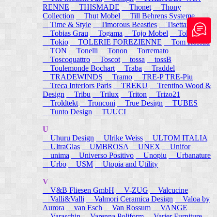
RENNE
THISMADE
Thonet
Thony
Collection
Thut Mobel
Till Behrens Systeme
Time & Style
Timorous Beasties
Tisettanta
Tobias Grau
Togama
Tojo Mobel
Token
Tokio
TOLERIE FOREZIENNE
Tom Rossau
TON
Tonelli
Tonon
Torremato
Toscoquattro
Toscot
tossa
tossB
Toulemonde Bochart
Traba
Traddel
TRADEWINDS
Tramo
TRE-P TRE-Piu
Treca Interiors Paris
TREKU
Trentino Wood &
Design
Tribu
Trilux
Triton
Trizo21
Troldtekt
Tronconi
True Design
TUBES
Tunto Design
TUUCI
U
Uhuru Design
Ulrike Weiss
ULTOM ITALIA
UltraGlas
UMBROSA
UNEX
Unifor
unima
Universo Positivo
Unopiu
Urbanature
Urbo
USM
Utopia and Utility
V
V&B Fliesen GmbH
V-ZUG
Valcucine
Valli&Valli
Valmori Ceramica Design
Valoa by
Aurora
van Esch
Van Rossum
VANGE
Varaschin
Varenna Poliform
Varier Furniture