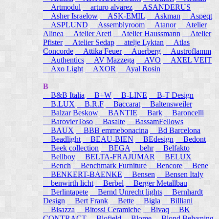
Artmodul
arturo alvarez
ASANDERUS
Asher Israelow
ASK-EMIL
Askman
Aspeqt
ASPLUND
Assemblyroom
Atanor
Atelier
Alinea
Atelier Areti
Atelier Haussmann
Atelier
Pfister
Atelier Sedap
atelje Lyktan
Atlas
Concorde
Attika Feuer
Auerberg
Austroflamm
Authentics
AV Mazzega
AVO
AXEL VEIT
Axo Light
AXOR
Ayal Rosin
B
B&B Italia
B+W
B-LINE
B-T Design
B.LUX
B.R.F
Baccarat
Baltensweiler
Balzar Beskow
BANTIE
Bark
Baroncelli
BarovierToso
Basalte
BassamFellows
BAUX
BBB emmebonacina
Bd Barcelona
Beadlight
BEAU-BIEN
BEdesign
Bedont
Beek collection
BEGA
behr
Belfakto
Bellboy
BELTA-FRAJUMAR
BELUX
Bench
Benchmark Furniture
Bencore
Bene
BENKERT-BAENKE
Bensen
Bensen Italy
benwirth licht
Berbel
Berger Metallbau
Berlintapete
Bernd Unrecht lights
Bernhardt
Design
Bert Frank
Bette
Bigla
Billiani
Bisazza
Bitossi Ceramiche
Bivaq
BK
CONTRACT
Blofield
Blome
Blond Belysning