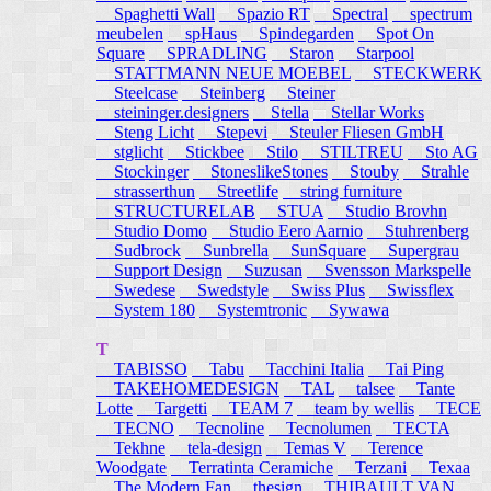
Spaghetti Wall
Spazio RT
Spectral
spectrum
meubelen
spHaus
Spindegarden
Spot On
Square
SPRADLING
Staron
Starpool
STATTMANN NEUE MOEBEL
STECKWERK
Steelcase
Steinberg
Steiner
steininger.designers
Stella
Stellar Works
Steng Licht
Stepevi
Steuler Fliesen GmbH
stglicht
Stickbee
Stilo
STILTREU
Sto AG
Stockinger
StoneslikeStones
Stouby
Strahle
strasserthun
Streetlife
string furniture
STRUCTURELAB
STUA
Studio Brovhn
Studio Domo
Studio Eero Aarnio
Stuhrenberg
Sudbrock
Sunbrella
SunSquare
Supergrau
Support Design
Suzusan
Svensson Markspelle
Swedese
Swedstyle
Swiss Plus
Swissflex
System 180
Systemtronic
Sywawa
T
TABISSO
Tabu
Tacchini Italia
Tai Ping
TAKEHOMEDESIGN
TAL
talsee
Tante
Lotte
Targetti
TEAM 7
team by wellis
TECE
TECNO
Tecnoline
Tecnolumen
TECTA
Tekhne
tela-design
Temas V
Terence
Woodgate
Terratinta Ceramiche
Terzani
Texaa
The Modern Fan
thesign
THIBAULT VAN