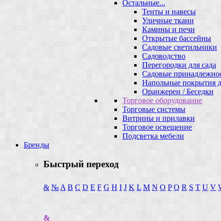
Остальные...
Тенты и навесы
Уличные ткани
Камины и печи
Открытые бассейны
Садовые светильники
Садоводство
Перегородки для сада
Садовые принадлежно
Напольные покрытия д
Оранжереи / Беседки
Торговое оборудование
Торговые системы
Витрины и прилавки
Торговое освещение
Подсветка мебели
Бренды
Быстрый переход
&
№
A
B
C
D
E
F
G
H
I
J
K
L
M
N
O
P
Q
R
S
T
U
V
&