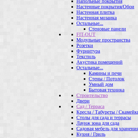
Напольные покрытия
Настенные покрытия/Обои
Настенная плитка
Настенная мозаика
Остальные...
Стеновые панели
FIT-OUT
Модульные пространства
Розетки
Фурнитура
Текстиль
Акустика помещений
Остальные...
Камины и печи
Стены / Потолок
Умный дом
Бытовая техника
Строительство
Двери
Сад / Терраса
Кресла / Табуреты / Скамейк
Столы для сада и террасы
Лаунж зона для сада
Садовая мебель для хранени
Кухня / Гриль