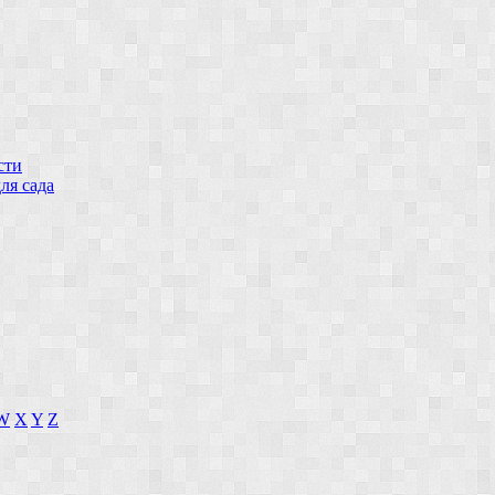
сти
ля сада
W
X
Y
Z