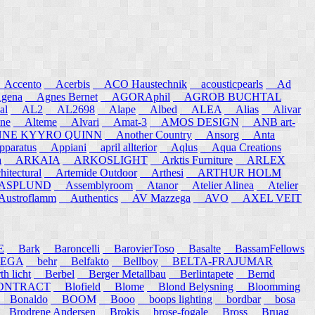
ccento
Acerbis
ACO Haustechnik
acousticpearls
Ad
ena
Agnes Bernet
AGORAphil
AGROB BUCHTAL
al
AL2
AL2698
Alape
Albed
ALEA
Alias
Alivar
ne
Alteme
Alvari
Amat-3
AMOS DESIGN
ANB art-
E KYYRO QUINN
Another Country
Ansorg
Anta
aratus
Appiani
april allterior
Aqlus
Aqua Creations
a
ARKAIA
ARKOSLIGHT
Arktis Furniture
ARLEX
itectural
Artemide Outdoor
Arthesi
ARTHUR HOLM
SPLUND
Assemblyroom
Atanor
Atelier Alinea
Atelier
stroflamm
Authentics
AV Mazzega
AVO
AXEL VEIT
E
Bark
Baroncelli
BarovierToso
Basalte
BassamFellows
EGA
behr
Belfakto
Bellboy
BELTA-FRAJUMAR
 licht
Berbel
Berger Metallbau
Berlintapete
Bernd
NTRACT
Blofield
Blome
Blond Belysning
Bloomming
Bonaldo
BOOM
Booo
boops lighting
bordbar
bosa
Brodrene Andersen
Brokis
brose-fogale
Bross
Bruag