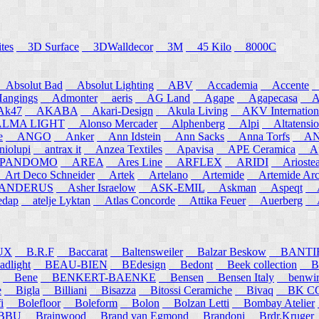
tes
3D Surface
3DWalldecor
3M
45 Kilo
8000C
Absolut Bad
Absolut Lighting
ABV
Accademia
Accente
A
angings
Admonter
aeris
AG Land
Agape
Agapecasa
Ag
k47
AKABA
Akari-Design
Akula Living
AKV Internation
MA LIGHT
Alonso Mercader
Alphenberg
Alpi
Altatensio
e
ANGO
Anker
Ann Idstein
Ann Sacks
Anna Torfs
ANN
iolupi
antrax it
Anzea Textiles
Apavisa
APE Ceramica
App
PANDOMO
AREA
Ares Line
ARFLEX
ARIDI
Arioste
rt Deco Schneider
Artek
Artelano
Artemide
Artemide Arch
NDERUS
Asher Israelow
ASK-EMIL
Askman
Aspeqt
A
edap
atelje Lyktan
Atlas Concorde
Attika Feuer
Auerberg
Au
UX
B.R.F
Baccarat
Baltensweiler
Balzar Beskow
BANTI
dlight
BEAU-BIEN
BEdesign
Bedont
Beek collection
B
Bene
BENKERT-BAENKE
Bensen
Bensen Italy
benwirth
e
Bigla
Billiani
Bisazza
Bitossi Ceramiche
Bivaq
BK CO
i
Bolefloor
Boleform
Bolon
Bolzan Letti
Bombay Atelier
BBU
Brainwood
Brand van Egmond
Brandoni
Brdr.Kruger