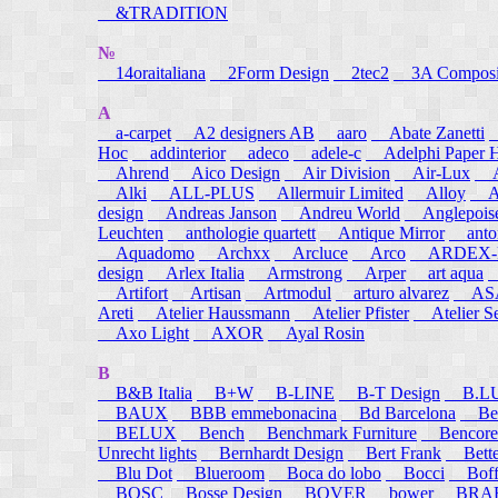
&TRADITION
№
14oraitaliana
2Form Design
2tec2
3A Composi
A
a-carpet
A2 designers AB
aaro
Abate Zanetti
Hoc
addinterior
adeco
adele-c
Adelphi Paper H
Ahrend
Aico Design
Air Division
Air-Lux
A
Alki
ALL-PLUS
Allermuir Limited
Alloy
AL
design
Andreas Janson
Andreu World
Anglepois
Leuchten
anthologie quartett
Antique Mirror
anton
Aquadomo
Archxx
Arcluce
Arco
ARDEX-
design
Arlex Italia
Armstrong
Arper
art aqua
A
Artifort
Artisan
Artmodul
arturo alvarez
ASA
Areti
Atelier Haussmann
Atelier Pfister
Atelier S
Axo Light
AXOR
Ayal Rosin
B
B&B Italia
B+W
B-LINE
B-T Design
B.L
BAUX
BBB emmebonacina
Bd Barcelona
Bea
BELUX
Bench
Benchmark Furniture
Bencore
Unrecht lights
Bernhardt Design
Bert Frank
Bett
Blu Dot
Blueroom
Boca do lobo
Bocci
Boff
BOSC
Bosse Design
BOVER
bower
BRA