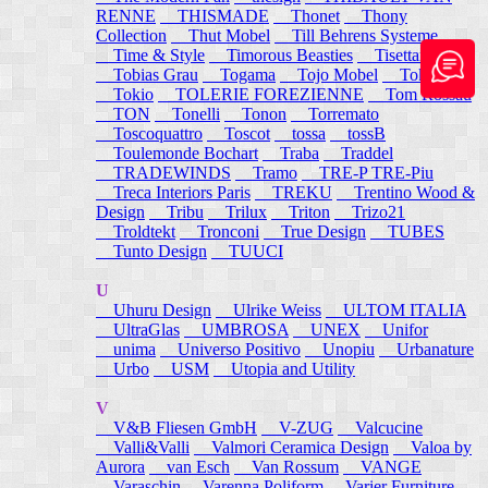
RENNE
THISMADE
Thonet
Thony
Collection
Thut Mobel
Till Behrens Systeme
Time & Style
Timorous Beasties
Tisettanta
Tobias Grau
Togama
Tojo Mobel
Token
Tokio
TOLERIE FOREZIENNE
Tom Rossau
TON
Tonelli
Tonon
Torremato
Toscoquattro
Toscot
tossa
tossB
Toulemonde Bochart
Traba
Traddel
TRADEWINDS
Tramo
TRE-P TRE-Piu
Treca Interiors Paris
TREKU
Trentino Wood &
Design
Tribu
Trilux
Triton
Trizo21
Troldtekt
Tronconi
True Design
TUBES
Tunto Design
TUUCI
U
Uhuru Design
Ulrike Weiss
ULTOM ITALIA
UltraGlas
UMBROSA
UNEX
Unifor
unima
Universo Positivo
Unopiu
Urbanature
Urbo
USM
Utopia and Utility
V
V&B Fliesen GmbH
V-ZUG
Valcucine
Valli&Valli
Valmori Ceramica Design
Valoa by
Aurora
van Esch
Van Rossum
VANGE
Varaschin
Varenna Poliform
Varier Furniture