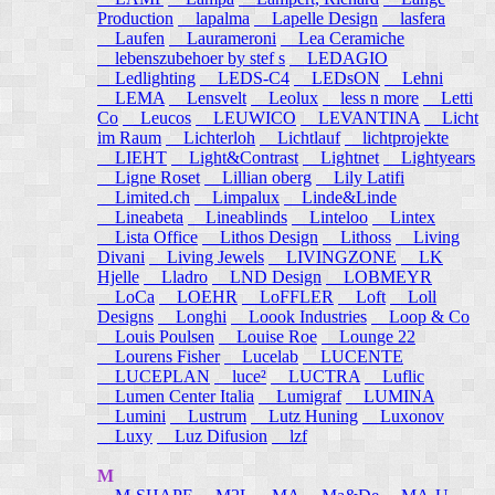
Production
lapalma
Lapelle Design
lasfera
Laufen
Laurameroni
Lea Ceramiche
lebenszubehoer by stef s
LEDAGIO
Ledlighting
LEDS-C4
LEDsON
Lehni
LEMA
Lensvelt
Leolux
less n more
Letti
Co
Leucos
LEUWICO
LEVANTINA
Licht
im Raum
Lichterloh
Lichtlauf
lichtprojekte
LIEHT
Light&Contrast
Lightnet
Lightyears
Ligne Roset
Lillian oberg
Lily Latifi
Limited.ch
Limpalux
Linde&Linde
Lineabeta
Lineablinds
Linteloo
Lintex
Lista Office
Lithos Design
Lithoss
Living
Divani
Living Jewels
LIVINGZONE
LK
Hjelle
Lladro
LND Design
LOBMEYR
LoCa
LOEHR
LoFFLER
Loft
Loll
Designs
Longhi
Loook Industries
Loop & Co
Louis Poulsen
Louise Roe
Lounge 22
Lourens Fisher
Lucelab
LUCENTE
LUCEPLAN
luce²
LUCTRA
Luflic
Lumen Center Italia
Lumigraf
LUMINA
Lumini
Lustrum
Lutz Huning
Luxonov
Luxy
Luz Difusion
lzf
M