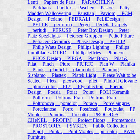
Lenti
Papiers de Paris
PARACHILNA
Parkhaus
Parklex
Paschen
Pastoe
Patty
Madden Wallcovering
Paustian
Paviom
PCM
Design
Pedano
PEDRALI
PeLiDesign
PELLE
performa
Pergo
Perletta Carpets
perludi
PERUSE
Peter Boy Design
Peter
Platz Spezialglas
Petersen Gruppen
Petite Friture
Petracers Ceramics
Phase Design
PHILIP
Philip Watts Design
Philips Lighting
Philips
Lumiblade - OLED
Phillip Jeffries
Phoneon
PHOS Design
PIEGA
Piet Boon
Pilat &
Pilat
Pinch
Piure
PIURIC
Plan W
Planika
Plank
planlicht
planmobel.
Planning
Sisplamo
Plastex
Platek Light
Please Wait to be
Seated
Pletz
plexwood
pliet
Plinio il Giovane
pluma cubic
PLY
Plycollection
Poemo
Design
Poesia
Poiat
Point
POLI Keramik
Poliform
Poltrona Frau
Poltrona Frau
Poltronova
pomd or
Porada
Porcelaingres
Porcelanosa
Porro
Postfossil
Poujoulat
PP
Mobler
Prandina
Presotto
PROCeDeS
CHeNEL
PROFIM
Project Floors
Promemoria
PROSTORIA
PSYKEA
Public Collection
Pujol
Punkt.
Punt Mobles
pur natur
PWH
Furniture