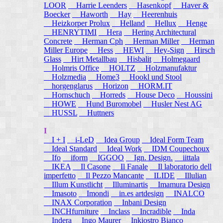
LOOR
Harrie Leenders
Hasenkopf
Haver &
Boecker
Haworth
Hay
Heerenhuis
Heizkorper Prolux
Helland
Hellux
Henge
HENRYTIMI
Hera
Hering Architectural
Concrete
Herman Cph
Herman Miller
Herman
Miller Europe
Hess
HEWI
Hey-Sign
Hirsch
Glass
Hirt Metallbau
Hisbalit
Holmegaard
Holmris Office
HOLTZ
Holzmanufaktur
Holzmedia
Home3
Hookl und Stool
horgenglarus
Horizon
HORM.IT
Hornschuch
Horreds
House Deco
Houssini
HOWE
Hund Buromobel
Husler Nest AG
HUSSL
Huttners
I
I + I
i-LeD
Idea Group
Ideal Form Team
Ideal Standard
Ideal Work
IDM Coupechoux
Ifo
iform
IGGOO
Ign. Design.
iittala
IKEA
Il Casone
Il Fanale
Il laboratorio dell
imperfetto
Il Pezzo Mancante
ILIDE
Illulian
Illum Kunstlicht
Illuminartis
Imamura Design
Imasoto
Imondi
in.es artdesign
INALCO
INAX Corporation
Inbani Design
INCHfurniture
Inclass
Incradible
Inda
Indera
Ingo Maurer
Inkiostro Bianco