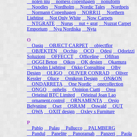
nolen niu
nomess copenhagen
nonuform
Noodles
Nordholm
Nordic Tales
Nordpeis
Normann Copenhagen
NORR11
Northern
Lighting
Not Only White
Now Carpets
NTGRATE
Nurus
nut + grat
Nuzrat Carpet
Emporium
Nya Nordiska
Nyta
O
Oasiq
OBJECT CARPET
objectflor
OBJEKTEN
Occhio
OCQ
Odesi
Odorizzi
Soluzioni
OFFECCT
Officeline
Ofifran
OGGI Beton
Oikos
OK design
Okamura
Okholm Lighting
Okko Consulting
Olby
Design
OLIGO
OLIVER CONRAD
Oliver
Kessler
Oluce
Omikron Design
ON&ON
ONDARRETA
One Nordic
onecollection
ONGO
ophelis
Opinion Ciatti
Orea
Original BTC Limited
Original Joan Lao
ornament.control
ORNAMENTA
Orsjo
Belysning
Oset
OSRAM
Oswald
OUT
OWA
OXIT design
Oxley s Furniture
P
Pablo
Palau
Pallucco
PALMBERG
Pandul
Panelite
Panoramah
Panzeri
Paola