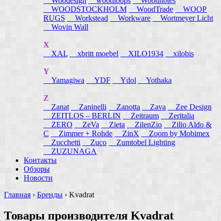
Woodesign
woodloops
Woodnotes
WOODSTOCKHOLM
WoodTrade
WOOP
RUGS
Workstead
Workware
Wortmeyer Licht
Wovin Wall
X
XAL
xbritt moebel
XILO1934
xilobis
Y
Yamagiwa
YDF
Ydol
Yothaka
Z
Zanat
Zaninelli
Zanotta
Zava
Zee Design
ZEITLOS – BERLIN
Zeitraum
Zeritalia
ZERO
ZeVa
Zieta
ZilenZio
Zilio Aldo &
C
Zimmer + Rohde
ZinX
Zoom by Mobimex
Zucchetti
Zuco
Zumtobel Lighting
ZUZUNAGA
Контакты
Обзоры
Новости
Главная
›
Бренды
›
Kvadrat
Товары производителя Kvadrat