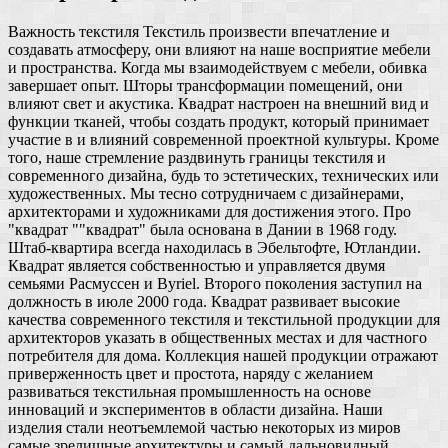
Важность текстиля Текстиль произвести впечатление и
создавать атмосферу, они влияют на наше восприятие мебели
и пространства. Когда мы взаимодействуем с мебели, обивка
завершает опыт. Шторы трансформации помещений, они
влияют свет и акустика. Квадрат настроен на внешний вид и
функции тканей, чтобы создать продукт, который принимает
участие в и влияний современной проектной культуры. Кроме
того, наше стремление раздвинуть границы текстиля и
современного дизайна, будь то эстетических, технических или
художественных. Мы тесно сотрудничаем с дизайнерами,
архитекторами и художниками для достижения этого. Про
"квадрат ""квадрат" была основана в Дании в 1968 году.
Штаб-квартира всегда находилась в Эбельтофте, Ютландии.
Квадрат является собственностью и управляется двумя
семьями Расмуссен и Byriel. Второго поколения заступил на
должность в июле 2000 года. Квадрат развивает высокие
качества современного текстиля и текстильной продукции для
архитекторов указать в общественных местах и для частного
потребителя для дома. Коллекция нашей продукции отражают
приверженность цвет и простота, наряду с желанием
развиваться текстильная промышленность на основе
инноваций и экспериментов в области дизайна. Наши
изделия стали неотъемлемой частью некоторых из миров
самые зрелищные архитектуры и самый дальновидный