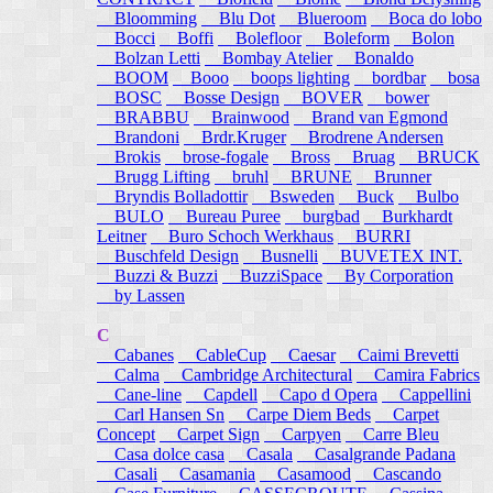
Bloomming
Blu Dot
Blueroom
Boca do lobo
Bocci
Boffi
Bolefloor
Boleform
Bolon
Bolzan Letti
Bombay Atelier
Bonaldo
BOOM
Booo
boops lighting
bordbar
bosa
BOSC
Bosse Design
BOVER
bower
BRABBU
Brainwood
Brand van Egmond
Brandoni
Brdr.Kruger
Brodrene Andersen
Brokis
brose-fogale
Bross
Bruag
BRUCK
Brugg Lifting
bruhl
BRUNE
Brunner
Bryndis Bolladottir
Bsweden
Buck
Bulbo
BULO
Bureau Puree
burgbad
Burkhardt
Leitner
Buro Schoch Werkhaus
BURRI
Buschfeld Design
Busnelli
BUVETEX INT.
Buzzi & Buzzi
BuzziSpace
By Corporation
by Lassen
C
Cabanes
CableCup
Caesar
Caimi Brevetti
Calma
Cambridge Architectural
Camira Fabrics
Cane-line
Capdell
Capo d Opera
Cappellini
Carl Hansen Sn
Carpe Diem Beds
Carpet
Concept
Carpet Sign
Carpyen
Carre Bleu
Casa dolce casa
Casala
Casalgrande Padana
Casali
Casamania
Casamood
Cascando