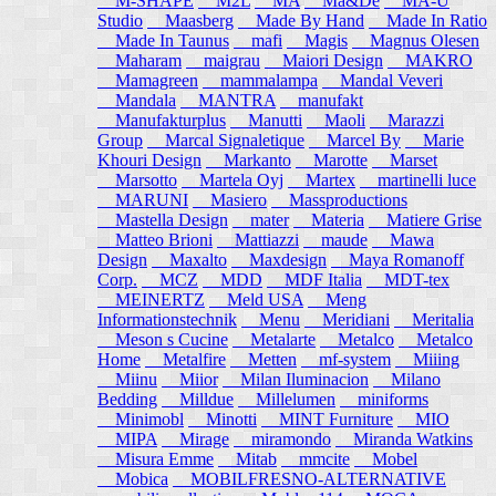
M-SHAPE
M2L
MA
Ma&De
MA-U
Studio
Maasberg
Made By Hand
Made In Ratio
Made In Taunus
mafi
Magis
Magnus Olesen
Maharam
maigrau
Maiori Design
MAKRO
Mamagreen
mammalampa
Mandal Veveri
Mandala
MANTRA
manufakt
Manufakturplus
Manutti
Maoli
Marazzi
Group
Marcal Signaletique
Marcel By
Marie
Khouri Design
Markanto
Marotte
Marset
Marsotto
Martela Oyj
Martex
martinelli luce
MARUNI
Masiero
Massproductions
Mastella Design
mater
Materia
Matiere Grise
Matteo Brioni
Mattiazzi
maude
Mawa
Design
Maxalto
Maxdesign
Maya Romanoff
Corp.
MCZ
MDD
MDF Italia
MDT-tex
MEINERTZ
Meld USA
Meng
Informationstechnik
Menu
Meridiani
Meritalia
Meson s Cucine
Metalarte
Metalco
Metalco
Home
Metalfire
Metten
mf-system
Miiing
Miinu
Miior
Milan Iluminacion
Milano
Bedding
Milldue
Millelumen
miniforms
Minimobl
Minotti
MINT Furniture
MIO
MIPA
Mirage
miramondo
Miranda Watkins
Misura Emme
Mitab
mmcite
Mobel
Mobica
MOBILFRESNO-ALTERNATIVE