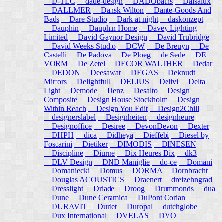
D-TEC
dade-design
DADObaths
Daisalux
DALLMER
Dansk Wilton
Dante-Goods And
Bads
Dare Studio
Dark at night
daskonzept
Dauphin
Dauphin Home
Davey Lighting
Limited
David Gaynor Design
David Trubridge
David Weeks Studio
DCW
De Breuyn
De
Castelli
De Padova
De Ploeg
de Sede
DE
VORM
De Zetel
DECOR WALTHER
Dedar
DEDON
Deesawat
DEGAS
Deknudt
Mirrors
Delightfull
DELIUS
Delivi
Delta
Light
Demode
Denz
Desalto
Design
Composite
Design House Stockholm
Design
Within Reach
Design You Edit
Design2Chill
designerslabel
Designheiten
designheure
Designoffice
Desiree
DevonDevon
Dexter
DHPH
dica
Didheya
Dieffebi
Diesel by
Foscarini
Dietiker
DIMODIS
DINESEN
Discipline
Diurne
Dix Heures Dix
dk3
DLV Design
DND Maniglie
do-ce
Domani
Domaniecki
Domus
DORMA
Dornbracht
Douglas ACOUSTICS
Draenert
dreizehngrad
Dresslight
Driade
Droog
Drummonds
dua
Dune
Dune Ceramica
DuPont Corian
DURAVIT
Durlet
Duropal
dutchglobe
Dux International
DVELAS
DVO