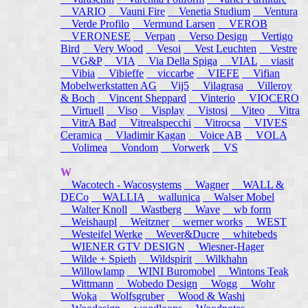
VARIO
Vauni Fire
Venetia Studium
Ventura
Verde Profilo
Vermund Larsen
VEROB
VERONESE
Verpan
Verso Design
Vertigo
Bird
Very Wood
Vesoi
Vest Leuchten
Vestre
VG&P
VIA
Via Della Spiga
VIAL
viasit
Vibia
Vibieffe
viccarbe
VIEFE
Vifian
Mobelwerkstatten AG
Vij5
Vilagrasa
Villeroy
& Boch
Vincent Sheppard
Vinterio
VIOCERO
Virtuell
Viso
Visplay
Vistosi
Viteo
Vitra
VitrA Bad
Vitrealspecchi
Vitrocsa
VIVES
Ceramica
Vladimir Kagan
Voice AB
VOLA
Volimea
Vondom
Vorwerk
VS
W
Wacotech - Wacosystems
Wagner
WALL &
DECo
WALLIA
wallunica
Walser Mobel
Walter Knoll
Wastberg
Wave
wb form
Weishaupl
Weitzner
werner works
WEST
Westeifel Werke
Wever&Ducre
whitebeds
WIENER GTV DESIGN
Wiesner-Hager
Wilde + Spieth
Wildspirit
Wilkhahn
Willowlamp
WINI Buromobel
Wintons Teak
Wittmann
Wobedo Design
Wogg
Wohr
Woka
Wolfsgruber
Wood & Washi