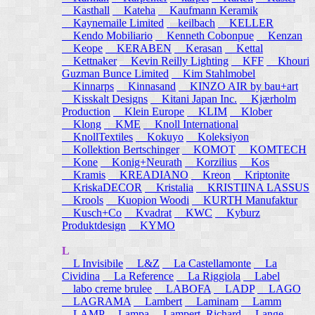
Kasthall
Kateha
Kaufmann Keramik
Kaynemaile Limited
keilbach
KELLER
Kendo Mobiliario
Kenneth Cobonpue
Kenzan
Keope
KERABEN
Kerasan
Kettal
Kettnaker
Kevin Reilly Lighting
KFF
Khouri
Guzman Bunce Limited
Kim Stahlmobel
Kinnarps
Kinnasand
KINZO AIR by bau+art
Kisskalt Designs
Kitani Japan Inc.
Kjærholm
Production
Klein Europe
KLIM
Klober
Klong
KME
Knoll International
KnollTextiles
Kokuyo
Koleksiyon
Kollektion Bertschinger
KOMOT
KOMTECH
Kone
Konig+Neurath
Korzilius
Kos
Kramis
KREADIANO
Kreon
Kriptonite
KriskaDECOR
Kristalia
KRISTIINA LASSUS
Krools
Kuopion Woodi
KURTH Manufaktur
Kusch+Co
Kvadrat
KWC
Kyburz
Produktdesign
KYMO
L
L Invisibile
L&Z
La Castellamonte
La
Cividina
La Reference
La Riggiola
Label
labo creme brulee
LABOFA
LADP
LAGO
LAGRAMA
Lambert
Laminam
Lamm
LAMP
Lampa
Lampert, Richard
Lange