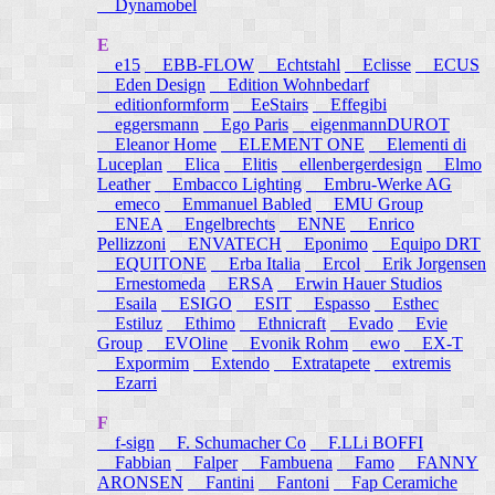
Dynamobel
E
e15
EBB-FLOW
Echtstahl
Eclisse
ECUS
Eden Design
Edition Wohnbedarf
editionformform
EeStairs
Effegibi
eggersmann
Ego Paris
eigenmannDUROT
Eleanor Home
ELEMENT ONE
Elementi di
Luceplan
Elica
Elitis
ellenbergerdesign
Elmo
Leather
Embacco Lighting
Embru-Werke AG
emeco
Emmanuel Babled
EMU Group
ENEA
Engelbrechts
ENNE
Enrico
Pellizzoni
ENVATECH
Eponimo
Equipo DRT
EQUITONE
Erba Italia
Ercol
Erik Jorgensen
Ernestomeda
ERSA
Erwin Hauer Studios
Esaila
ESIGO
ESIT
Espasso
Esthec
Estiluz
Ethimo
Ethnicraft
Evado
Evie
Group
EVOline
Evonik Rohm
ewo
EX-T
Expormim
Extendo
Extratapete
extremis
Ezarri
F
f-sign
F. Schumacher Co
F.LLi BOFFI
Fabbian
Falper
Fambuena
Famo
FANNY
ARONSEN
Fantini
Fantoni
Fap Ceramiche