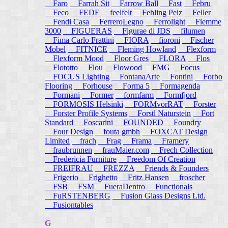
Faro
Farrah Sit
Farrow Ball
Fast
Febru
Feco
FEDE
feelfelt
Fehling Peiz
Feller
Fendi Casa
FerreroLegno
Ferrolight
Fiemme
3000
FIGUERAS
Figurae di JDS
filumen
Fima Carlo Frattini
FIORA
fioroni
Fischer
Mobel
FITNICE
Fleming Howland
Flexform
Flexform Mood
Floor Gres
FLORA
Flos
Flototto
Flou
Flowood
FMG
Focus
FOCUS Lighting
FontanaArte
Fontini
Forbo
Flooring
Forhouse
Forma 5
Formagenda
Formani
Former
formfarm
Formfjord
FORMOSIS Helsinki
FORMvorRAT
Forster
Forster Profile Systems
Forstl Naturstein
Fort
Standard
Foscarini
FOUNDED
Foundry
Four Design
fouta gmbh
FOXCAT Design
Limited
frach
Frag
Frama
Framery
fraubrunnen
frauMaier.com
Frech Collection
Fredericia Furniture
Freedom Of Creation
FREIFRAU
FREZZA
Friends & Founders
Frigerio
Frighetto
Fritz Hansen
froscher
FSB
FSM
FueraDentro
Functionals
FuRSTENBERG
Fusion Glass Designs Ltd.
Fusiontables
G