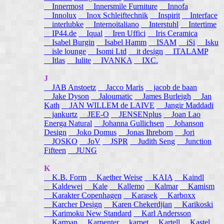
Innermost
Innersmile Furniture
Innofa
Innolux
Inox Schleiftechnik
Inspirit
Interface
interlubke
Internoitaliano
Interstuhl
Intertime
IP44.de
Iqual
Iren Uffici
Iris Ceramica
Isabel Burgin
Isabel Hamm
ISAM
iSi
Isku
isle lounge
Isomi Ltd
it design
ITALAMP
Itlas
Iulite
IVANKA
IXC.
J
JAB Anstoetz
Jacco Maris
jacob de baan
Jake Dyson
Jaloumatic
James Burleigh
Jan
Kath
JAN WILLEM de LAIVE
Jangir Maddadi
jankurtz
JEE-O
JENSENplus
Joan Lao
Energa Natural
Johanna Gullichsen
Johanson
Design
Joko Domus
Jonas Ihreborn
Jori
JOSKO
JoV
JSPR
Judith Seng
Junction
Fifteen
JUNG
K
K.B. Form
Kaether Weise
KAIA
Kaindl
Kaldewei
Kale
Kallemo
Kalmar
Kamism
Karakter Copenhagen
Karasek
Karboxx
Karcher Design
Karen Chekerdjian
Karikoski
Karimoku New Standard
Karl Andersson
Karman
Karpenter
karpet
Kartell
Kastel