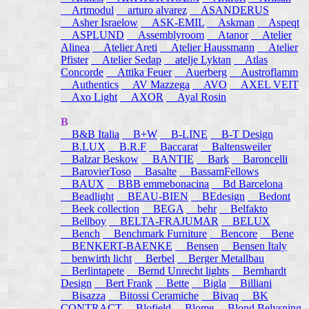
Artmodul
arturo alvarez
ASANDERUS
Asher Israelow
ASK-EMIL
Askman
Aspeqt
ASPLUND
Assemblyroom
Atanor
Atelier
Alinea
Atelier Areti
Atelier Haussmann
Atelier
Pfister
Atelier Sedap
atelje Lyktan
Atlas
Concorde
Attika Feuer
Auerberg
Austroflamm
Authentics
AV Mazzega
AVO
AXEL VEIT
Axo Light
AXOR
Ayal Rosin
B
B&B Italia
B+W
B-LINE
B-T Design
B.LUX
B.R.F
Baccarat
Baltensweiler
Balzar Beskow
BANTIE
Bark
Baroncelli
BarovierToso
Basalte
BassamFellows
BAUX
BBB emmebonacina
Bd Barcelona
Beadlight
BEAU-BIEN
BEdesign
Bedont
Beek collection
BEGA
behr
Belfakto
Bellboy
BELTA-FRAJUMAR
BELUX
Bench
Benchmark Furniture
Bencore
Bene
BENKERT-BAENKE
Bensen
Bensen Italy
benwirth licht
Berbel
Berger Metallbau
Berlintapete
Bernd Unrecht lights
Bernhardt
Design
Bert Frank
Bette
Bigla
Billiani
Bisazza
Bitossi Ceramiche
Bivaq
BK
CONTRACT
Blofield
Blome
Blond Belysning