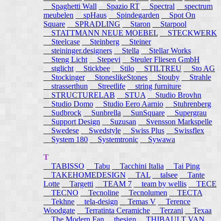
Spaghetti Wall
Spazio RT
Spectral
spectrum
meubelen
spHaus
Spindegarden
Spot On
Square
SPRADLING
Staron
Starpool
STATTMANN NEUE MOEBEL
STECKWERK
Steelcase
Steinberg
Steiner
steininger.designers
Stella
Stellar Works
Steng Licht
Stepevi
Steuler Fliesen GmbH
stglicht
Stickbee
Stilo
STILTREU
Sto AG
Stockinger
StoneslikeStones
Stouby
Strahle
strasserthun
Streetlife
string furniture
STRUCTURELAB
STUA
Studio Brovhn
Studio Domo
Studio Eero Aarnio
Stuhrenberg
Sudbrock
Sunbrella
SunSquare
Supergrau
Support Design
Suzusan
Svensson Markspelle
Swedese
Swedstyle
Swiss Plus
Swissflex
System 180
Systemtronic
Sywawa
T
TABISSO
Tabu
Tacchini Italia
Tai Ping
TAKEHOMEDESIGN
TAL
talsee
Tante
Lotte
Targetti
TEAM 7
team by wellis
TECE
TECNO
Tecnoline
Tecnolumen
TECTA
Tekhne
tela-design
Temas V
Terence
Woodgate
Terratinta Ceramiche
Terzani
Texaa
The Modern Fan
thesign
THIBAULT VAN