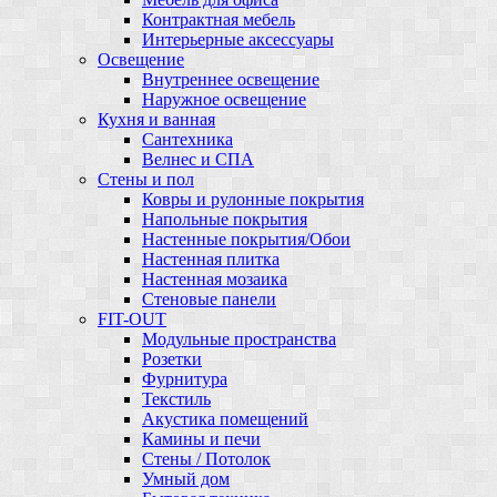
Контрактная мебель
Интерьерные аксессуары
Освещение
Внутреннее освещение
Наружное освещение
Кухня и ванная
Сантехника
Велнес и СПА
Стены и пол
Ковры и рулонные покрытия
Напольные покрытия
Настенные покрытия/Обои
Настенная плитка
Настенная мозаика
Стеновые панели
FIT-OUT
Модульные пространства
Розетки
Фурнитура
Текстиль
Акустика помещений
Камины и печи
Стены / Потолок
Умный дом