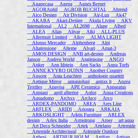
Agapecasa
Agena
Agnes Bernet
AGORAphil
AGROB BUCHTAL
Ahrend
Aico Design
Air Division
Air-Lux
Ak47
AKABA
Akari-Design
Akula Living
AKV
International
AL2
AL2698
Alape
Albed
ALEA
Alias
Alivar
Alki
ALL-PLUS
Allermuir Limited
Alloy
ALMA LIGHT
Alonso Mercader
Alphenberg
Alpi
Altatensione
Alteme
Alvari
Amat-3
AMOS DESIGN
ANB art-design
Andreas
Janson
Andreu World
Anglepoise
ANGO
Anker
Ann Idstein
Ann Sacks
Anna Torfs
ANNE KYYRO QUINN
Another Country
Ansorg
Anta Leuchten
anthologie quartett
Antique Mirror
antoniolupi
antrax it
Anzea
Textiles
Apavisa
APE Ceramica
Apparatus
Appiani
april allterior
Aqlus
Aqua Creations
Aquadomo
Archxx
Arcluce
Arco
ARDEX-PANDOMO
AREA
Ares Line
ARFLEX
ARIDI
Ariostea
ARKAIA
ARKOSLIGHT
Arktis Furniture
ARLEX
design
Arlex Italia
Armstrong
Arper
art aqua
Art Deco Schneider
Artek
Artelano
Artemide
Artemide Architectural
Artemide Outdoor
Arthesi
ARTHUR HOLM
Artifort
Artisan