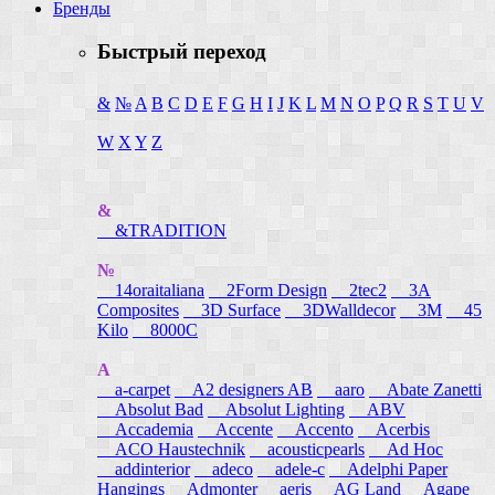
Бренды
Быстрый переход
&
№
A
B
C
D
E
F
G
H
I
J
K
L
M
N
O
P
Q
R
S
T
U
V
W
X
Y
Z
&
&TRADITION
№
14oraitaliana
2Form Design
2tec2
3A
Composites
3D Surface
3DWalldecor
3M
45
Kilo
8000C
A
a-carpet
A2 designers AB
aaro
Abate Zanetti
Absolut Bad
Absolut Lighting
ABV
Accademia
Accente
Accento
Acerbis
ACO Haustechnik
acousticpearls
Ad Hoc
addinterior
adeco
adele-c
Adelphi Paper
Hangings
Admonter
aeris
AG Land
Agape