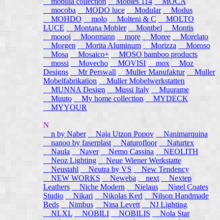
mobilia collection
Mobles 114
MOCA
mocoba
MODO luce
Modular
Modus
MOHDO
molo
Molteni & C
MOLTO
LUCE
Montana Mobler
Montbel
Montis
moooi
Moormann
more
Moree
Morelato
Morgen
Morita Aluminum
Morizza
Moroso
Mosa
Mosaico+
MOSO bamboo products
mossi
Movecho
MOVISI
mox
Moz
Designs
Mr Perswall
Muller Manufaktur
Muller
Mobelfabrikation
Muller Mobelwerkstatten
MUNNA Design
Mussi Italy
Muurame
Muuto
My home collection
MYDECK
MYYOUR
N
n by Naber
Naja Utzon Popov
Nanimarquina
nanoo by faserplast
Naturofloor
Naturtex
Naula
Naver
Nemo Cassina
NEOLITH
Neoz Lighting
Neue Wiener Werkstatte
Neustahl
Neutra by VS
New Tendency
NEW WORKS
Neweba
next
Nextep
Leathers
Niche Modern
Nielaus
Nigel Coates
Studio
Nikari
Nikolas Kerl
Nilson Handmade
Beds
Nimbus
Nina Levett
NJ Lighting
NLXL
NOBILI
NOBILIS
Nola Star