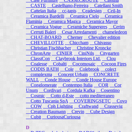
Case Furniture
CASSECROUTE
Cassina
CASTE
Castelhano-Ferreira
Catellani Smith
Cattelan Italia
cc-tapis
Ceadesign
Ceil-In
Ceramica Bardelli
Ceramica Cielo
Ceramica
Flaminia
Ceramica Magica
Ceramica Mayor
Ceramica Vogue
Ceramiche Supergres
Cerim
Cerruti Baleri
Cesar Arredamenti
chameledeon
CHAT-BOARD
Cherner
Chevalier edition
CHEVILLOTTE
Chiccham
Chivasso
Christian Fischbacher
Christine Kroncke
ChronArte
CINIER
CiniNils
Citygarten
ClassiCon
Claybrook Interiors Ltd.
Clou
Coalesse
Cobalti
Cocomosaic
Cocoon Fires
CODIS BATH
Cole
Colebrook
colect
complexma
Concept Urbain
CONCRETE
WALL
Conde House
Conde House Europe
Conglomerate
Contempo Italia
COR
Cor
Unum
Cordivari
Cordula Kafka
Cosentino
Cosmic
Cotto d-Este
cotto mediterraneo
Cotto Tuscania SpA
COVERINGSETC
Covo
COW
Cph Lighting
Craftwand
Crassevig
Creation Baumann
Crevin
Cube Design
Cubit
CuriousaCuriousa
D