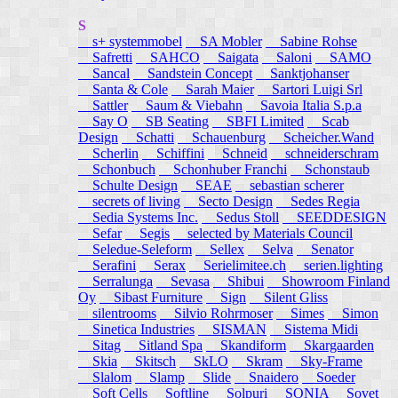
S
s+ systemmobel
SA Mobler
Sabine Rohse
Safretti
SAHCO
Saigata
Saloni
SAMO
Sancal
Sandstein Concept
Sanktjohanser
Santa & Cole
Sarah Maier
Sartori Luigi Srl
Sattler
Saum & Viebahn
Savoia Italia S.p.a
Say O
SB Seating
SBFI Limited
Scab
Design
Schatti
Schauenburg
Scheicher.Wand
Scherlin
Schiffini
Schneid
schneiderschram
Schonbuch
Schonhuber Franchi
Schonstaub
Schulte Design
SEAE
sebastian scherer
secrets of living
Secto Design
Sedes Regia
Sedia Systems Inc.
Sedus Stoll
SEEDDESIGN
Sefar
Segis
selected by Materials Council
Seledue-Seleform
Sellex
Selva
Senator
Serafini
Serax
Serielimitee.ch
serien.lighting
Serralunga
Sevasa
Shibui
Showroom Finland
Oy
Sibast Furniture
Sign
Silent Gliss
silentrooms
Silvio Rohrmoser
Simes
Simon
Sinetica Industries
SISMAN
Sistema Midi
Sitag
Sitland Spa
Skandiform
Skargaarden
Skia
Skitsch
SkLO
Skram
Sky-Frame
Slalom
Slamp
Slide
Snaidero
Soeder
Soft Cells
Softline
Solpuri
SONIA
Sovet