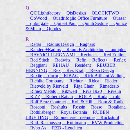
Q
QC Lightfactory
QisDesign
QLOCKTWO
QoWood
Quadrifoglio Office Furniture
Quasar
qubing.de
Qui est Paul
Quinti Sedute
Quinze
& Milan
Quodes
R
Radar
Radius Design
Ragnars
Randers+Radius
Raum B Architektur
raumplus
RAVAIOLI LEGNAMI
Rechteck
Red Edition
Red Stitch
Redwitz
Refin
Reflect+
Reflex
Reggiani
REHAU
Resident
REUBER
HENNING
Rex
Rex Kralj
Rexa Design
Rexite
rform
RIBAG
Rich Brilliant Willing.
Richlite Company
Richter
Ridea
Rieder
Rietveld by Rietveld
Riga Chair
Rimadesio
Rimex Metals
Ritzwell
Riva 1920
Rivelin
RiZZ
Roberti Rattan
ROCA
Roda
rohi
Rolf Benz Contract
Roll & Hill
Rom & Tonik
Rosconi
Roshults
Rossin
Rosso
Rotaliana
Rothlisberger
Royal Botania
RUBEN
LIGHTING
Rubinetterie Treemme
Ruckstuhl
Rud. Rasmussen
Ruttimann
RVW Production
Rybo As
RZB - Leuchten