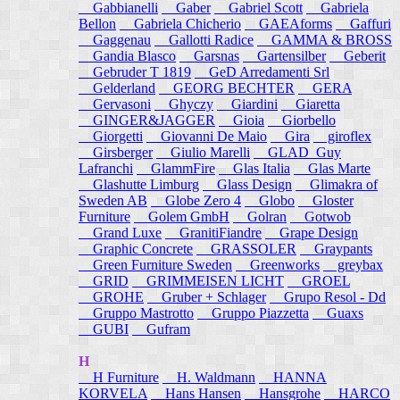
Gabbianelli
Gaber
Gabriel Scott
Gabriela
Bellon
Gabriela Chicherio
GAEAforms
Gaffuri
Gaggenau
Gallotti Radice
GAMMA & BROSS
Gandia Blasco
Garsnas
Gartensilber
Geberit
Gebruder T 1819
GeD Arredamenti Srl
Gelderland
GEORG BECHTER
GERA
Gervasoni
Ghyczy
Giardini
Giaretta
GINGER&JAGGER
Gioia
Giorbello
Giorgetti
Giovanni De Maio
Gira
giroflex
Girsberger
Giulio Marelli
GLAD_Guy
Lafranchi
GlammFire
Glas Italia
Glas Marte
Glashutte Limburg
Glass Design
Glimakra of
Sweden AB
Globe Zero 4
Globo
Gloster
Furniture
Golem GmbH
Golran
Gotwob
Grand Luxe
GranitiFiandre
Grape Design
Graphic Concrete
GRASSOLER
Graypants
Green Furniture Sweden
Greenworks
greybax
GRID
GRIMMEISEN LICHT
GROEL
GROHE
Gruber + Schlager
Grupo Resol - Dd
Gruppo Mastrotto
Gruppo Piazzetta
Guaxs
GUBI
Gufram
H
H Furniture
H. Waldmann
HANNA
KORVELA
Hans Hansen
Hansgrohe
HARCO