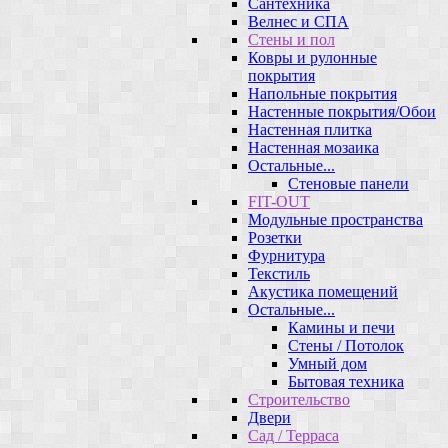
Сантехника
Велнес и СПА
Стены и пол
Ковры и рулонные
покрытия
Напольные покрытия
Настенные покрытия/Обои
Настенная плитка
Настенная мозаика
Остальные...
Стеновые панели
FIT-OUT
Модульные пространства
Розетки
Фурнитура
Текстиль
Акустика помещений
Остальные...
Камины и печи
Стены / Потолок
Умный дом
Бытовая техника
Строительство
Двери
Сад / Терраса