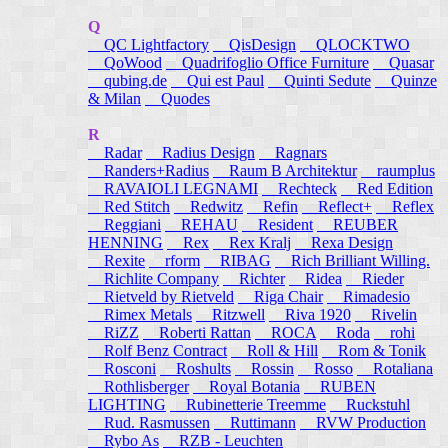
Q
QC Lightfactory
QisDesign
QLOCKTWO
QoWood
Quadrifoglio Office Furniture
Quasar
qubing.de
Qui est Paul
Quinti Sedute
Quinze
& Milan
Quodes
R
Radar
Radius Design
Ragnars
Randers+Radius
Raum B Architektur
raumplus
RAVAIOLI LEGNAMI
Rechteck
Red Edition
Red Stitch
Redwitz
Refin
Reflect+
Reflex
Reggiani
REHAU
Resident
REUBER
HENNING
Rex
Rex Kralj
Rexa Design
Rexite
rform
RIBAG
Rich Brilliant Willing.
Richlite Company
Richter
Ridea
Rieder
Rietveld by Rietveld
Riga Chair
Rimadesio
Rimex Metals
Ritzwell
Riva 1920
Rivelin
RiZZ
Roberti Rattan
ROCA
Roda
rohi
Rolf Benz Contract
Roll & Hill
Rom & Tonik
Rosconi
Roshults
Rossin
Rosso
Rotaliana
Rothlisberger
Royal Botania
RUBEN
LIGHTING
Rubinetterie Treemme
Ruckstuhl
Rud. Rasmussen
Ruttimann
RVW Production
Rybo As
RZB - Leuchten