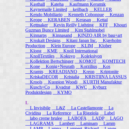
Kasthall
Kateha
Kaufmann Keramik
Kaynemaile Limited
keilbach
KELLER
Kendo Mobiliario
Kenneth Cobonpue
Kenzan
Keope
KERABEN
Kerasan
Kettal
Kettnaker
Kevin Reilly Lighting
KFF
Khouri
Guzman Bunce Limited
Kim Stahlmobel
Kinnarps
Kinnasand
KINZO AIR by bau+art
Kisskalt Designs
Kitani Japan Inc.
Kjærholm
Production
Klein Europe
KLIM
Klober
Klong
KME
Knoll International
KnollTextiles
Kokuyo
Koleksiyon
Kollektion Bertschinger
KOMOT
KOMTECH
Kone
Konig+Neurath
Korzilius
Kos
Kramis
KREADIANO
Kreon
Kriptonite
KriskaDECOR
Kristalia
KRISTIINA LASSUS
Krools
Kuopion Woodi
KURTH Manufaktur
Kusch+Co
Kvadrat
KWC
Kyburz
Produktdesign
KYMO
L
L Invisibile
L&Z
La Castellamonte
La
Cividina
La Reference
La Riggiola
Label
labo creme brulee
LABOFA
LADP
LAGO
LAGRAMA
Lambert
Laminam
Lamm
LAMP
Lampa
Lampert, Richard
Lange