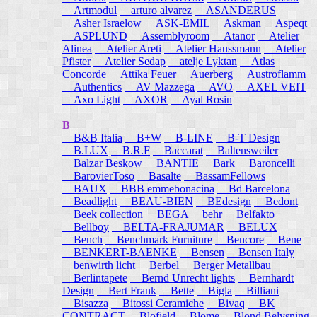
Artmodul
arturo alvarez
ASANDERUS
Asher Israelow
ASK-EMIL
Askman
Aspeqt
ASPLUND
Assemblyroom
Atanor
Atelier
Alinea
Atelier Areti
Atelier Haussmann
Atelier
Pfister
Atelier Sedap
atelje Lyktan
Atlas
Concorde
Attika Feuer
Auerberg
Austroflamm
Authentics
AV Mazzega
AVO
AXEL VEIT
Axo Light
AXOR
Ayal Rosin
B
B&B Italia
B+W
B-LINE
B-T Design
B.LUX
B.R.F
Baccarat
Baltensweiler
Balzar Beskow
BANTIE
Bark
Baroncelli
BarovierToso
Basalte
BassamFellows
BAUX
BBB emmebonacina
Bd Barcelona
Beadlight
BEAU-BIEN
BEdesign
Bedont
Beek collection
BEGA
behr
Belfakto
Bellboy
BELTA-FRAJUMAR
BELUX
Bench
Benchmark Furniture
Bencore
Bene
BENKERT-BAENKE
Bensen
Bensen Italy
benwirth licht
Berbel
Berger Metallbau
Berlintapete
Bernd Unrecht lights
Bernhardt
Design
Bert Frank
Bette
Bigla
Billiani
Bisazza
Bitossi Ceramiche
Bivaq
BK
CONTRACT
Blofield
Blome
Blond Belysning