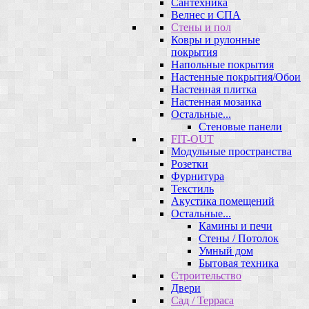
Сантехника
Велнес и СПА
Стены и пол
Ковры и рулонные
покрытия
Напольные покрытия
Настенные покрытия/Обои
Настенная плитка
Настенная мозаика
Остальные...
Стеновые панели
FIT-OUT
Модульные пространства
Розетки
Фурнитура
Текстиль
Акустика помещений
Остальные...
Камины и печи
Стены / Потолок
Умный дом
Бытовая техника
Строительство
Двери
Сад / Терраса