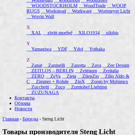
Woodesign
woodloops
Woodnotes
WOODSTOCKHOLM
WoodTrade
WOOP
RUGS
Workstead
Workware
Wortmeyer Licht
Wovin Wall
X
XAL
xbritt moebel
XILO1934
xilobis
Y
Yamagiwa
YDF
Ydol
Yothaka
Z
Zanat
Zaninelli
Zanotta
Zava
Zee Design
ZEITLOS – BERLIN
Zeitraum
Zeritalia
ZERO
ZeVa
Zieta
ZilenZio
Zilio Aldo &
C
Zimmer + Rohde
ZinX
Zoom by Mobimex
Zucchetti
Zuco
Zumtobel Lighting
ZUZUNAGA
Контакты
Обзоры
Новости
Главная
›
Бренды
›
Steng Licht
Товары производителя Steng Licht