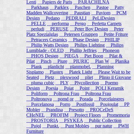
Lenti
Papiers de Paris
PARACHILNA
Parkhaus
Parklex
Paschen
Pastoe
Patty
Madden Wallcovering
Paustian
Paviom
PCM
Design
Pedano
PEDRALI
PeLiDesign
PELLE
performa
Pergo
Perletta Carpets
perludi
PERUSE
Peter Boy Design
Peter
Platz Spezialglas
Petersen Gruppen
Petite Friture
Petracers Ceramics
Phase Design
PHILIP
Philip Watts Design
Philips Lighting
Philips
Lumiblade - OLED
Phillip Jeffries
Phoneon
PHOS Design
PIEGA
Piet Boon
Pilat &
Pilat
Pinch
Piure
PIURIC
Plan W
Planika
Plank
planlicht
planmobel.
Planning
Sisplamo
Plastex
Platek Light
Please Wait to be
Seated
Pletz
plexwood
pliet
Plinio il Giovane
pluma cubic
PLY
Plycollection
Poemo
Design
Poesia
Poiat
Point
POLI Keramik
Poliform
Poltrona Frau
Poltrona Frau
Poltronova
pomd or
Porada
Porcelaingres
Porcelanosa
Porro
Postfossil
Poujoulat
PP
Mobler
Prandina
Presotto
PROCeDeS
CHeNEL
PROFIM
Project Floors
Promemoria
PROSTORIA
PSYKEA
Public Collection
Pujol
Punkt.
Punt Mobles
pur natur
PWH
Furniture