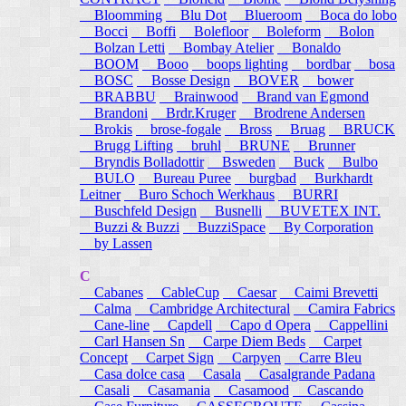
Bloomming
Blu Dot
Blueroom
Boca do lobo
Bocci
Boffi
Bolefloor
Boleform
Bolon
Bolzan Letti
Bombay Atelier
Bonaldo
BOOM
Booo
boops lighting
bordbar
bosa
BOSC
Bosse Design
BOVER
bower
BRABBU
Brainwood
Brand van Egmond
Brandoni
Brdr.Kruger
Brodrene Andersen
Brokis
brose-fogale
Bross
Bruag
BRUCK
Brugg Lifting
bruhl
BRUNE
Brunner
Bryndis Bolladottir
Bsweden
Buck
Bulbo
BULO
Bureau Puree
burgbad
Burkhardt
Leitner
Buro Schoch Werkhaus
BURRI
Buschfeld Design
Busnelli
BUVETEX INT.
Buzzi & Buzzi
BuzziSpace
By Corporation
by Lassen
C
Cabanes
CableCup
Caesar
Caimi Brevetti
Calma
Cambridge Architectural
Camira Fabrics
Cane-line
Capdell
Capo d Opera
Cappellini
Carl Hansen Sn
Carpe Diem Beds
Carpet
Concept
Carpet Sign
Carpyen
Carre Bleu
Casa dolce casa
Casala
Casalgrande Padana
Casali
Casamania
Casamood
Cascando