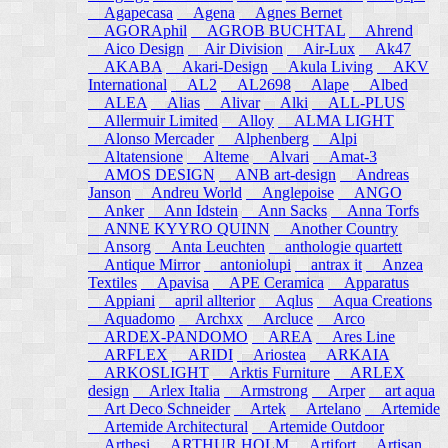
Agapecasa
Agena
Agnes Bernet
AGORAphil
AGROB BUCHTAL
Ahrend
Aico Design
Air Division
Air-Lux
Ak47
AKABA
Akari-Design
Akula Living
AKV
International
AL2
AL2698
Alape
Albed
ALEA
Alias
Alivar
Alki
ALL-PLUS
Allermuir Limited
Alloy
ALMA LIGHT
Alonso Mercader
Alphenberg
Alpi
Altatensione
Alteme
Alvari
Amat-3
AMOS DESIGN
ANB art-design
Andreas
Janson
Andreu World
Anglepoise
ANGO
Anker
Ann Idstein
Ann Sacks
Anna Torfs
ANNE KYYRO QUINN
Another Country
Ansorg
Anta Leuchten
anthologie quartett
Antique Mirror
antoniolupi
antrax it
Anzea
Textiles
Apavisa
APE Ceramica
Apparatus
Appiani
april allterior
Aqlus
Aqua Creations
Aquadomo
Archxx
Arcluce
Arco
ARDEX-PANDOMO
AREA
Ares Line
ARFLEX
ARIDI
Ariostea
ARKAIA
ARKOSLIGHT
Arktis Furniture
ARLEX
design
Arlex Italia
Armstrong
Arper
art aqua
Art Deco Schneider
Artek
Artelano
Artemide
Artemide Architectural
Artemide Outdoor
Arthesi
ARTHUR HOLM
Artifort
Artisan