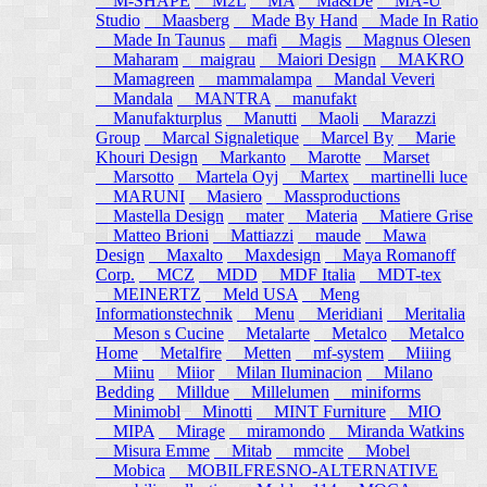
M-SHAPE
M2L
MA
Ma&De
MA-U
Studio
Maasberg
Made By Hand
Made In Ratio
Made In Taunus
mafi
Magis
Magnus Olesen
Maharam
maigrau
Maiori Design
MAKRO
Mamagreen
mammalampa
Mandal Veveri
Mandala
MANTRA
manufakt
Manufakturplus
Manutti
Maoli
Marazzi
Group
Marcal Signaletique
Marcel By
Marie
Khouri Design
Markanto
Marotte
Marset
Marsotto
Martela Oyj
Martex
martinelli luce
MARUNI
Masiero
Massproductions
Mastella Design
mater
Materia
Matiere Grise
Matteo Brioni
Mattiazzi
maude
Mawa
Design
Maxalto
Maxdesign
Maya Romanoff
Corp.
MCZ
MDD
MDF Italia
MDT-tex
MEINERTZ
Meld USA
Meng
Informationstechnik
Menu
Meridiani
Meritalia
Meson s Cucine
Metalarte
Metalco
Metalco
Home
Metalfire
Metten
mf-system
Miiing
Miinu
Miior
Milan Iluminacion
Milano
Bedding
Milldue
Millelumen
miniforms
Minimobl
Minotti
MINT Furniture
MIO
MIPA
Mirage
miramondo
Miranda Watkins
Misura Emme
Mitab
mmcite
Mobel
Mobica
MOBILFRESNO-ALTERNATIVE