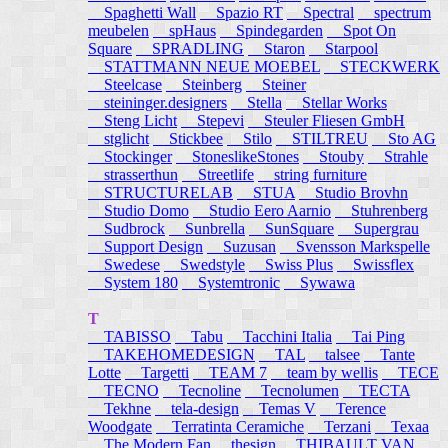
Spaghetti Wall
Spazio RT
Spectral
spectrum
meubelen
spHaus
Spindegarden
Spot On
Square
SPRADLING
Staron
Starpool
STATTMANN NEUE MOEBEL
STECKWERK
Steelcase
Steinberg
Steiner
steininger.designers
Stella
Stellar Works
Steng Licht
Stepevi
Steuler Fliesen GmbH
stglicht
Stickbee
Stilo
STILTREU
Sto AG
Stockinger
StoneslikeStones
Stouby
Strahle
strasserthun
Streetlife
string furniture
STRUCTURELAB
STUA
Studio Brovhn
Studio Domo
Studio Eero Aarnio
Stuhrenberg
Sudbrock
Sunbrella
SunSquare
Supergrau
Support Design
Suzusan
Svensson Markspelle
Swedese
Swedstyle
Swiss Plus
Swissflex
System 180
Systemtronic
Sywawa
T
TABISSO
Tabu
Tacchini Italia
Tai Ping
TAKEHOMEDESIGN
TAL
talsee
Tante
Lotte
Targetti
TEAM 7
team by wellis
TECE
TECNO
Tecnoline
Tecnolumen
TECTA
Tekhne
tela-design
Temas V
Terence
Woodgate
Terratinta Ceramiche
Terzani
Texaa
The Modern Fan
thesign
THIBAULT VAN