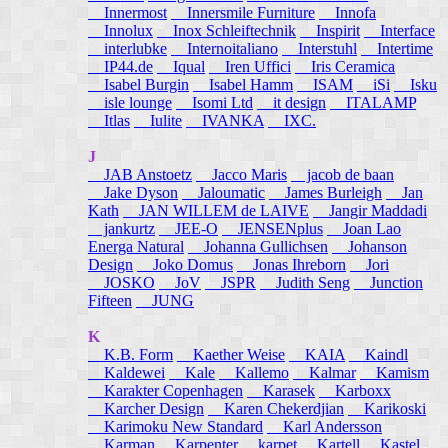
Innermost
Innersmile Furniture
Innofa
Innolux
Inox Schleiftechnik
Inspirit
Interface
interlubke
Internoitaliano
Interstuhl
Intertime
IP44.de
Iqual
Iren Uffici
Iris Ceramica
Isabel Burgin
Isabel Hamm
ISAM
iSi
Isku
isle lounge
Isomi Ltd
it design
ITALAMP
Itlas
Iulite
IVANKA
IXC.
J
JAB Anstoetz
Jacco Maris
jacob de baan
Jake Dyson
Jaloumatic
James Burleigh
Jan
Kath
JAN WILLEM de LAIVE
Jangir Maddadi
jankurtz
JEE-O
JENSENplus
Joan Lao
Energa Natural
Johanna Gullichsen
Johanson
Design
Joko Domus
Jonas Ihreborn
Jori
JOSKO
JoV
JSPR
Judith Seng
Junction
Fifteen
JUNG
K
K.B. Form
Kaether Weise
KAIA
Kaindl
Kaldewei
Kale
Kallemo
Kalmar
Kamism
Karakter Copenhagen
Karasek
Karboxx
Karcher Design
Karen Chekerdjian
Karikoski
Karimoku New Standard
Karl Andersson
Karman
Karpenter
karpet
Kartell
Kastel