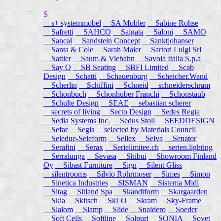
S
s+ systemmobel
SA Mobler
Sabine Rohse
Safretti
SAHCO
Saigata
Saloni
SAMO
Sancal
Sandstein Concept
Sanktjohanser
Santa & Cole
Sarah Maier
Sartori Luigi Srl
Sattler
Saum & Viebahn
Savoia Italia S.p.a
Say O
SB Seating
SBFI Limited
Scab
Design
Schatti
Schauenburg
Scheicher.Wand
Scherlin
Schiffini
Schneid
schneiderschram
Schonbuch
Schonhuber Franchi
Schonstaub
Schulte Design
SEAE
sebastian scherer
secrets of living
Secto Design
Sedes Regia
Sedia Systems Inc.
Sedus Stoll
SEEDDESIGN
Sefar
Segis
selected by Materials Council
Seledue-Seleform
Sellex
Selva
Senator
Serafini
Serax
Serielimitee.ch
serien.lighting
Serralunga
Sevasa
Shibui
Showroom Finland
Oy
Sibast Furniture
Sign
Silent Gliss
silentrooms
Silvio Rohrmoser
Simes
Simon
Sinetica Industries
SISMAN
Sistema Midi
Sitag
Sitland Spa
Skandiform
Skargaarden
Skia
Skitsch
SkLO
Skram
Sky-Frame
Slalom
Slamp
Slide
Snaidero
Soeder
Soft Cells
Softline
Solpuri
SONIA
Sovet