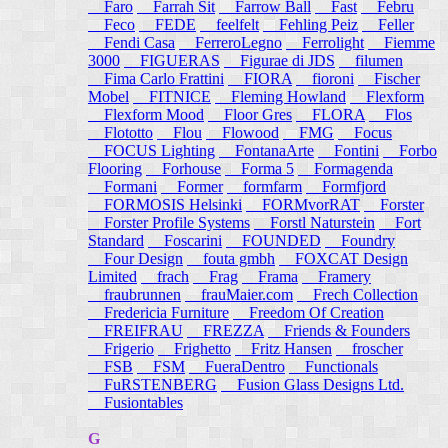
Faro
Farrah Sit
Farrow Ball
Fast
Febru
Feco
FEDE
feelfelt
Fehling Peiz
Feller
Fendi Casa
FerreroLegno
Ferrolight
Fiemme
3000
FIGUERAS
Figurae di JDS
filumen
Fima Carlo Frattini
FIORA
fioroni
Fischer
Mobel
FITNICE
Fleming Howland
Flexform
Flexform Mood
Floor Gres
FLORA
Flos
Flototto
Flou
Flowood
FMG
Focus
FOCUS Lighting
FontanaArte
Fontini
Forbo
Flooring
Forhouse
Forma 5
Formagenda
Formani
Former
formfarm
Formfjord
FORMOSIS Helsinki
FORMvorRAT
Forster
Forster Profile Systems
Forstl Naturstein
Fort
Standard
Foscarini
FOUNDED
Foundry
Four Design
fouta gmbh
FOXCAT Design
Limited
frach
Frag
Frama
Framery
fraubrunnen
frauMaier.com
Frech Collection
Fredericia Furniture
Freedom Of Creation
FREIFRAU
FREZZA
Friends & Founders
Frigerio
Frighetto
Fritz Hansen
froscher
FSB
FSM
FueraDentro
Functionals
FuRSTENBERG
Fusion Glass Designs Ltd.
Fusiontables
G