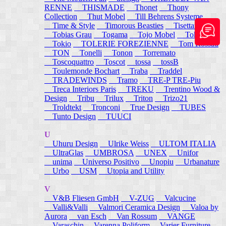
RENNE
THISMADE
Thonet
Thony
Collection
Thut Mobel
Till Behrens Systeme
Time & Style
Timorous Beasties
Tisettanta
Tobias Grau
Togama
Tojo Mobel
Token
Tokio
TOLERIE FOREZIENNE
Tom Rossau
TON
Tonelli
Tonon
Torremato
Toscoquattro
Toscot
tossa
tossB
Toulemonde Bochart
Traba
Traddel
TRADEWINDS
Tramo
TRE-P TRE-Piu
Treca Interiors Paris
TREKU
Trentino Wood &
Design
Tribu
Trilux
Triton
Trizo21
Troldtekt
Tronconi
True Design
TUBES
Tunto Design
TUUCI
U
Uhuru Design
Ulrike Weiss
ULTOM ITALIA
UltraGlas
UMBROSA
UNEX
Unifor
unima
Universo Positivo
Unopiu
Urbanature
Urbo
USM
Utopia and Utility
V
V&B Fliesen GmbH
V-ZUG
Valcucine
Valli&Valli
Valmori Ceramica Design
Valoa by
Aurora
van Esch
Van Rossum
VANGE
Varaschin
Varenna Poliform
Varier Furniture