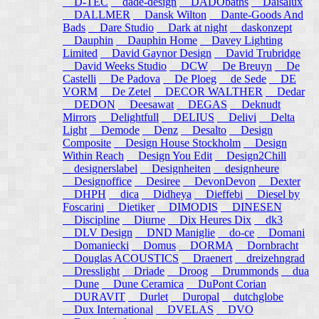
D-TEC
dade-design
DADObaths
Daisalux
DALLMER
Dansk Wilton
Dante-Goods And
Bads
Dare Studio
Dark at night
daskonzept
Dauphin
Dauphin Home
Davey Lighting
Limited
David Gaynor Design
David Trubridge
David Weeks Studio
DCW
De Breuyn
De
Castelli
De Padova
De Ploeg
de Sede
DE
VORM
De Zetel
DECOR WALTHER
Dedar
DEDON
Deesawat
DEGAS
Deknudt
Mirrors
Delightfull
DELIUS
Delivi
Delta
Light
Demode
Denz
Desalto
Design
Composite
Design House Stockholm
Design
Within Reach
Design You Edit
Design2Chill
designerslabel
Designheiten
designheure
Designoffice
Desiree
DevonDevon
Dexter
DHPH
dica
Didheya
Dieffebi
Diesel by
Foscarini
Dietiker
DIMODIS
DINESEN
Discipline
Diurne
Dix Heures Dix
dk3
DLV Design
DND Maniglie
do-ce
Domani
Domaniecki
Domus
DORMA
Dornbracht
Douglas ACOUSTICS
Draenert
dreizehngrad
Dresslight
Driade
Droog
Drummonds
dua
Dune
Dune Ceramica
DuPont Corian
DURAVIT
Durlet
Duropal
dutchglobe
Dux International
DVELAS
DVO