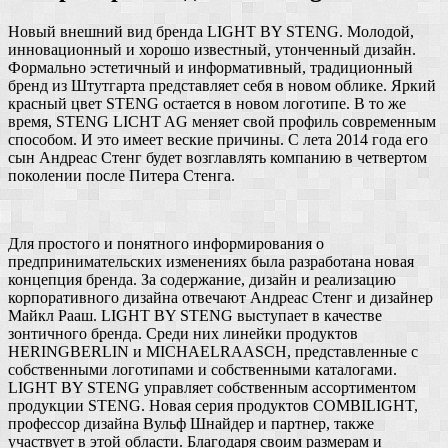
Новый внешний вид бренда LIGHT BY STENG. Молодой,
инновационный и хорошо известный, утонченный дизайн.
Формально эстетичный и информативный, традиционный
бренд из Штутгарта представляет себя в новом облике. Яркий
красный цвет STENG остается в новом логотипе. В то же
время, STENG LICHT AG меняет свой профиль современным
способом. И это имеет веские причины. С лета 2014 года его
сын Андреас Стенг будет возглавлять компанию в четвертом
поколении после Питера Стенга.
Для простого и понятного информирования о
предпринимательских изменениях была разработана новая
концепция бренда. За содержание, дизайн и реализацию
корпоративного дизайна отвечают Андреас Стенг и дизайнер
Майкл Рааш. LIGHT BY STENG выступает в качестве
зонтичного бренда. Среди них линейки продуктов
HERINGBERLIN и MICHAELRAASCH, представленные с
собственными логотипами и собственными каталогами.
LIGHT BY STENG управляет собственным ассортиментом
продукции STENG. Новая серия продуктов COMBILIGHT,
профессор дизайна Вульф Шнайдер и партнер, также
участвует в этой области. Благодаря своим размерам и