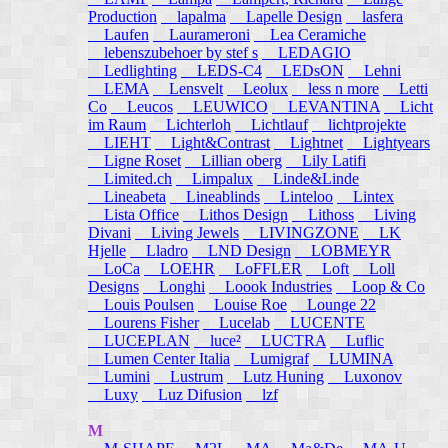
Production
lapalma
Lapelle Design
lasfera
Laufen
Laurameroni
Lea Ceramiche
lebenszubehoer by stef s
LEDAGIO
Ledlighting
LEDS-C4
LEDsON
Lehni
LEMA
Lensvelt
Leolux
less n more
Letti
Co
Leucos
LEUWICO
LEVANTINA
Licht
im Raum
Lichterloh
Lichtlauf
lichtprojekte
LIEHT
Light&Contrast
Lightnet
Lightyears
Ligne Roset
Lillian oberg
Lily Latifi
Limited.ch
Limpalux
Linde&Linde
Lineabeta
Lineablinds
Linteloo
Lintex
Lista Office
Lithos Design
Lithoss
Living
Divani
Living Jewels
LIVINGZONE
LK
Hjelle
Lladro
LND Design
LOBMEYR
LoCa
LOEHR
LoFFLER
Loft
Loll
Designs
Longhi
Loook Industries
Loop & Co
Louis Poulsen
Louise Roe
Lounge 22
Lourens Fisher
Lucelab
LUCENTE
LUCEPLAN
luce²
LUCTRA
Luflic
Lumen Center Italia
Lumigraf
LUMINA
Lumini
Lustrum
Lutz Huning
Luxonov
Luxy
Luz Difusion
lzf
M