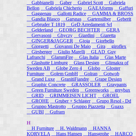
Gabbianelli
Gaber
Gabriel Scott
Gabriela
Bellon
Gabriela Chicherio
GAEAforms
Gaffuri
Gaggenau
Gallotti Radice
GAMMA & BROSS
Gandia Blasco
Garsnas
Gartensilber
Geberit
Gebruder T 1819
GeD Arredamenti Srl
Gelderland
GEORG BECHTER
GERA
Gervasoni
Ghyczy
Giardini
Giaretta
GINGER&JAGGER
Gioia
Giorbello
Giorgetti
Giovanni De Maio
Gira
giroflex
Girsberger
Giulio Marelli
GLAD_Guy
Lafranchi
GlammFire
Glas Italia
Glas Marte
Glashutte Limburg
Glass Design
Glimakra of
Sweden AB
Globe Zero 4
Globo
Gloster
Furniture
Golem GmbH
Golran
Gotwob
Grand Luxe
GranitiFiandre
Grape Design
Graphic Concrete
GRASSOLER
Graypants
Green Furniture Sweden
Greenworks
greybax
GRID
GRIMMEISEN LICHT
GROEL
GROHE
Gruber + Schlager
Grupo Resol - Dd
Gruppo Mastrotto
Gruppo Piazzetta
Guaxs
GUBI
Gufram
H
H Furniture
H. Waldmann
HANNA
KORVELA
Hans Hansen
Hansgrohe
HARCO