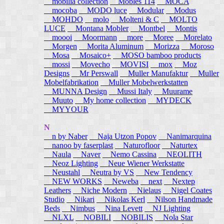
mobilia collection
Mobles 114
MOCA
mocoba
MODO luce
Modular
Modus
MOHDO
molo
Molteni & C
MOLTO
LUCE
Montana Mobler
Montbel
Montis
moooi
Moormann
more
Moree
Morelato
Morgen
Morita Aluminum
Morizza
Moroso
Mosa
Mosaico+
MOSO bamboo products
mossi
Movecho
MOVISI
mox
Moz
Designs
Mr Perswall
Muller Manufaktur
Muller
Mobelfabrikation
Muller Mobelwerkstatten
MUNNA Design
Mussi Italy
Muurame
Muuto
My home collection
MYDECK
MYYOUR
N
n by Naber
Naja Utzon Popov
Nanimarquina
nanoo by faserplast
Naturofloor
Naturtex
Naula
Naver
Nemo Cassina
NEOLITH
Neoz Lighting
Neue Wiener Werkstatte
Neustahl
Neutra by VS
New Tendency
NEW WORKS
Neweba
next
Nextep
Leathers
Niche Modern
Nielaus
Nigel Coates
Studio
Nikari
Nikolas Kerl
Nilson Handmade
Beds
Nimbus
Nina Levett
NJ Lighting
NLXL
NOBILI
NOBILIS
Nola Star