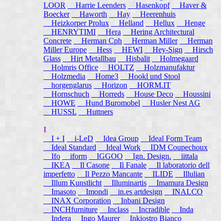
LOOR
Harrie Leenders
Hasenkopf
Haver &
Boecker
Haworth
Hay
Heerenhuis
Heizkorper Prolux
Helland
Hellux
Henge
HENRYTIMI
Hera
Hering Architectural
Concrete
Herman Cph
Herman Miller
Herman
Miller Europe
Hess
HEWI
Hey-Sign
Hirsch
Glass
Hirt Metallbau
Hisbalit
Holmegaard
Holmris Office
HOLTZ
Holzmanufaktur
Holzmedia
Home3
Hookl und Stool
horgenglarus
Horizon
HORM.IT
Hornschuch
Horreds
House Deco
Houssini
HOWE
Hund Buromobel
Husler Nest AG
HUSSL
Huttners
I
I + I
i-LeD
Idea Group
Ideal Form Team
Ideal Standard
Ideal Work
IDM Coupechoux
Ifo
iform
IGGOO
Ign. Design.
iittala
IKEA
Il Casone
Il Fanale
Il laboratorio dell
imperfetto
Il Pezzo Mancante
ILIDE
Illulian
Illum Kunstlicht
Illuminartis
Imamura Design
Imasoto
Imondi
in.es artdesign
INALCO
INAX Corporation
Inbani Design
INCHfurniture
Inclass
Incradible
Inda
Indera
Ingo Maurer
Inkiostro Bianco