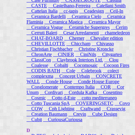
Case Furniture
CASSECROUTE
Cassina
CASTE
Castelhano-Ferreira
Catellani Smith
Cattelan Italia
cc-tapis
Ceadesign
Ceil-In
Ceramica Bardelli
Ceramica Cielo
Ceramica
Flaminia
Ceramica Magica
Ceramica Mayor
Ceramica Vogue
Ceramiche Supergres
Cerim
Cerruti Baleri
Cesar Arredamenti
chameledeon
CHAT-BOARD
Cherner
Chevalier edition
CHEVILLOTTE
Chiccham
Chivasso
Christian Fischbacher
Christine Kroncke
ChronArte
CINIER
CiniNils
Citygarten
ClassiCon
Claybrook Interiors Ltd.
Clou
Coalesse
Cobalti
Cocomosaic
Cocoon Fires
CODIS BATH
Cole
Colebrook
colect
complexma
Concept Urbain
CONCRETE
WALL
Conde House
Conde House Europe
Conglomerate
Contempo Italia
COR
Cor
Unum
Cordivari
Cordula Kafka
Cosentino
Cosmic
Cotto d-Este
cotto mediterraneo
Cotto Tuscania SpA
COVERINGSETC
Covo
COW
Cph Lighting
Craftwand
Crassevig
Creation Baumann
Crevin
Cube Design
Cubit
CuriousaCuriousa
D