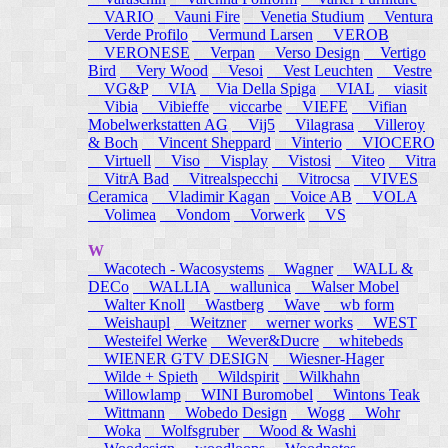
VARIO
Vauni Fire
Venetia Studium
Ventura
Verde Profilo
Vermund Larsen
VEROB
VERONESE
Verpan
Verso Design
Vertigo
Bird
Very Wood
Vesoi
Vest Leuchten
Vestre
VG&P
VIA
Via Della Spiga
VIAL
viasit
Vibia
Vibieffe
viccarbe
VIEFE
Vifian
Mobelwerkstatten AG
Vij5
Vilagrasa
Villeroy
& Boch
Vincent Sheppard
Vinterio
VIOCERO
Virtuell
Viso
Visplay
Vistosi
Viteo
Vitra
VitrA Bad
Vitrealspecchi
Vitrocsa
VIVES
Ceramica
Vladimir Kagan
Voice AB
VOLA
Volimea
Vondom
Vorwerk
VS
W
Wacotech - Wacosystems
Wagner
WALL &
DECo
WALLIA
wallunica
Walser Mobel
Walter Knoll
Wastberg
Wave
wb form
Weishaupl
Weitzner
werner works
WEST
Westeifel Werke
Wever&Ducre
whitebeds
WIENER GTV DESIGN
Wiesner-Hager
Wilde + Spieth
Wildspirit
Wilkhahn
Willowlamp
WINI Buromobel
Wintons Teak
Wittmann
Wobedo Design
Wogg
Wohr
Woka
Wolfsgruber
Wood & Washi