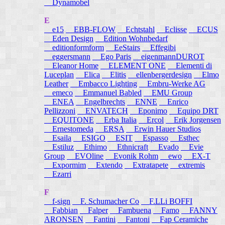
Dynamobel
E
e15
EBB-FLOW
Echtstahl
Eclisse
ECUS
Eden Design
Edition Wohnbedarf
editionformform
EeStairs
Effegibi
eggersmann
Ego Paris
eigenmannDUROT
Eleanor Home
ELEMENT ONE
Elementi di
Luceplan
Elica
Elitis
ellenbergerdesign
Elmo
Leather
Embacco Lighting
Embru-Werke AG
emeco
Emmanuel Babled
EMU Group
ENEA
Engelbrechts
ENNE
Enrico
Pellizzoni
ENVATECH
Eponimo
Equipo DRT
EQUITONE
Erba Italia
Ercol
Erik Jorgensen
Ernestomeda
ERSA
Erwin Hauer Studios
Esaila
ESIGO
ESIT
Espasso
Esthec
Estiluz
Ethimo
Ethnicraft
Evado
Evie
Group
EVOline
Evonik Rohm
ewo
EX-T
Expormim
Extendo
Extratapete
extremis
Ezarri
F
f-sign
F. Schumacher Co
F.LLi BOFFI
Fabbian
Falper
Fambuena
Famo
FANNY
ARONSEN
Fantini
Fantoni
Fap Ceramiche