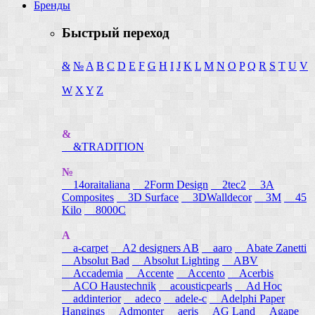
Бренды
Быстрый переход
&
№
A
B
C
D
E
F
G
H
I
J
K
L
M
N
O
P
Q
R
S
T
U
V
W
X
Y
Z
&
&TRADITION
№
14oraitaliana
2Form Design
2tec2
3A
Composites
3D Surface
3DWalldecor
3M
45
Kilo
8000C
A
a-carpet
A2 designers AB
aaro
Abate Zanetti
Absolut Bad
Absolut Lighting
ABV
Accademia
Accente
Accento
Acerbis
ACO Haustechnik
acousticpearls
Ad Hoc
addinterior
adeco
adele-c
Adelphi Paper
Hangings
Admonter
aeris
AG Land
Agape