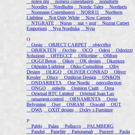
nolen niu
nomess copenhagen
nonuform
Noodles
Nordholm
Nordic Tales
Nordpeis
Normann Copenhagen
NORR11
Northern
Lighting
Not Only White
Now Carpets
NTGRATE
Nurus
nut + grat
Nuzrat Carpet
Emporium
Nya Nordiska
Nyta
O
Oasiq
OBJECT CARPET
objectflor
OBJEKTEN
Occhio
OCQ
Odesi
Odorizzi
Soluzioni
OFFECCT
Officeline
Ofifran
OGGI Beton
Oikos
OK design
Okamura
Okholm Lighting
Okko Consulting
Olby
Design
OLIGO
OLIVER CONRAD
Oliver
Kessler
Oluce
Omikron Design
ON&ON
ONDARRETA
One Nordic
onecollection
ONGO
ophelis
Opinion Ciatti
Orea
Original BTC Limited
Original Joan Lao
ornament.control
ORNAMENTA
Orsjo
Belysning
Oset
OSRAM
Oswald
OUT
OWA
OXIT design
Oxley s Furniture
P
Pablo
Palau
Pallucco
PALMBERG
Pandul
Panelite
Panoramah
Panzeri
Paola