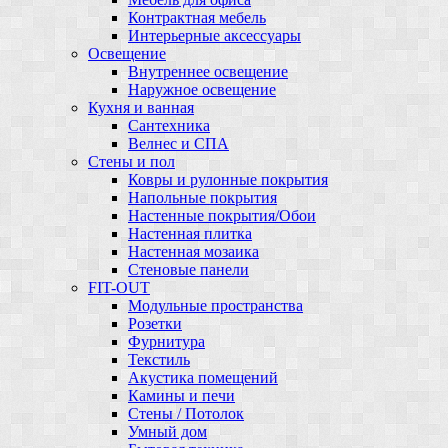
Контрактная мебель
Интерьерные аксессуары
Освещение
Внутреннее освещение
Наружное освещение
Кухня и ванная
Сантехника
Велнес и СПА
Стены и пол
Ковры и рулонные покрытия
Напольные покрытия
Настенные покрытия/Обои
Настенная плитка
Настенная мозаика
Стеновые панели
FIT-OUT
Модульные пространства
Розетки
Фурнитура
Текстиль
Акустика помещений
Камины и печи
Стены / Потолок
Умный дом