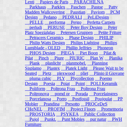
Lenti
Papiers de Paris
PARACHILNA
Parkhaus
Parklex
Paschen
Pastoe
Patty
Madden Wallcovering
Paustian
Paviom
PCM
Design
Pedano
PEDRALI
PeLiDesign
PELLE
performa
Pergo
Perletta Carpets
perludi
PERUSE
Peter Boy Design
Peter
Platz Spezialglas
Petersen Gruppen
Petite Friture
Petracers Ceramics
Phase Design
PHILIP
Philip Watts Design
Philips Lighting
Philips
Lumiblade - OLED
Phillip Jeffries
Phoneon
PHOS Design
PIEGA
Piet Boon
Pilat &
Pilat
Pinch
Piure
PIURIC
Plan W
Planika
Plank
planlicht
planmobel.
Planning
Sisplamo
Plastex
Platek Light
Please Wait to be
Seated
Pletz
plexwood
pliet
Plinio il Giovane
pluma cubic
PLY
Plycollection
Poemo
Design
Poesia
Poiat
Point
POLI Keramik
Poliform
Poltrona Frau
Poltrona Frau
Poltronova
pomd or
Porada
Porcelaingres
Porcelanosa
Porro
Postfossil
Poujoulat
PP
Mobler
Prandina
Presotto
PROCeDeS
CHeNEL
PROFIM
Project Floors
Promemoria
PROSTORIA
PSYKEA
Public Collection
Pujol
Punkt.
Punt Mobles
pur natur
PWH
Furniture