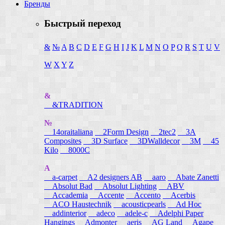
Бренды
Быстрый переход
&
№
A
B
C
D
E
F
G
H
I
J
K
L
M
N
O
P
Q
R
S
T
U
V
W
X
Y
Z
&
&TRADITION
№
14oraitaliana
2Form Design
2tec2
3A
Composites
3D Surface
3DWalldecor
3M
45
Kilo
8000C
A
a-carpet
A2 designers AB
aaro
Abate Zanetti
Absolut Bad
Absolut Lighting
ABV
Accademia
Accente
Accento
Acerbis
ACO Haustechnik
acousticpearls
Ad Hoc
addinterior
adeco
adele-c
Adelphi Paper
Hangings
Admonter
aeris
AG Land
Agape