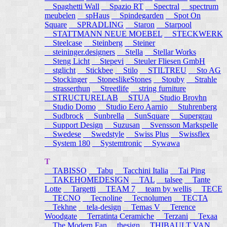
Spaghetti Wall
Spazio RT
Spectral
spectrum
meubelen
spHaus
Spindegarden
Spot On
Square
SPRADLING
Staron
Starpool
STATTMANN NEUE MOEBEL
STECKWERK
Steelcase
Steinberg
Steiner
steininger.designers
Stella
Stellar Works
Steng Licht
Stepevi
Steuler Fliesen GmbH
stglicht
Stickbee
Stilo
STILTREU
Sto AG
Stockinger
StoneslikeStones
Stouby
Strahle
strasserthun
Streetlife
string furniture
STRUCTURELAB
STUA
Studio Brovhn
Studio Domo
Studio Eero Aarnio
Stuhrenberg
Sudbrock
Sunbrella
SunSquare
Supergrau
Support Design
Suzusan
Svensson Markspelle
Swedese
Swedstyle
Swiss Plus
Swissflex
System 180
Systemtronic
Sywawa
T
TABISSO
Tabu
Tacchini Italia
Tai Ping
TAKEHOMEDESIGN
TAL
talsee
Tante
Lotte
Targetti
TEAM 7
team by wellis
TECE
TECNO
Tecnoline
Tecnolumen
TECTA
Tekhne
tela-design
Temas V
Terence
Woodgate
Terratinta Ceramiche
Terzani
Texaa
The Modern Fan
thesign
THIBAULT VAN