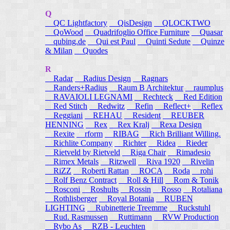
Q
QC Lightfactory
QisDesign
QLOCKTWO
QoWood
Quadrifoglio Office Furniture
Quasar
qubing.de
Qui est Paul
Quinti Sedute
Quinze
& Milan
Quodes
R
Radar
Radius Design
Ragnars
Randers+Radius
Raum B Architektur
raumplus
RAVAIOLI LEGNAMI
Rechteck
Red Edition
Red Stitch
Redwitz
Refin
Reflect+
Reflex
Reggiani
REHAU
Resident
REUBER
HENNING
Rex
Rex Kralj
Rexa Design
Rexite
rform
RIBAG
Rich Brilliant Willing.
Richlite Company
Richter
Ridea
Rieder
Rietveld by Rietveld
Riga Chair
Rimadesio
Rimex Metals
Ritzwell
Riva 1920
Rivelin
RiZZ
Roberti Rattan
ROCA
Roda
rohi
Rolf Benz Contract
Roll & Hill
Rom & Tonik
Rosconi
Roshults
Rossin
Rosso
Rotaliana
Rothlisberger
Royal Botania
RUBEN
LIGHTING
Rubinetterie Treemme
Ruckstuhl
Rud. Rasmussen
Ruttimann
RVW Production
Rybo As
RZB - Leuchten