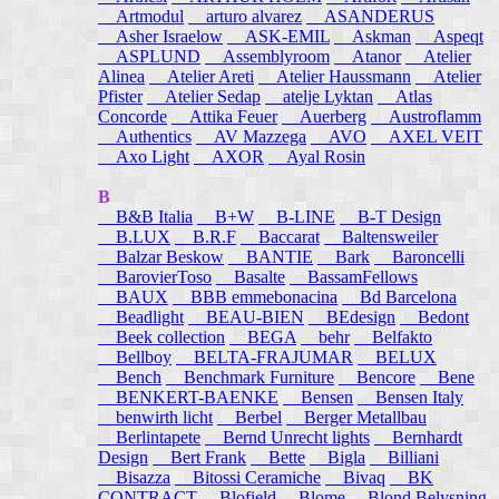
Artmodul
arturo alvarez
ASANDERUS
Asher Israelow
ASK-EMIL
Askman
Aspeqt
ASPLUND
Assemblyroom
Atanor
Atelier
Alinea
Atelier Areti
Atelier Haussmann
Atelier
Pfister
Atelier Sedap
atelje Lyktan
Atlas
Concorde
Attika Feuer
Auerberg
Austroflamm
Authentics
AV Mazzega
AVO
AXEL VEIT
Axo Light
AXOR
Ayal Rosin
B
B&B Italia
B+W
B-LINE
B-T Design
B.LUX
B.R.F
Baccarat
Baltensweiler
Balzar Beskow
BANTIE
Bark
Baroncelli
BarovierToso
Basalte
BassamFellows
BAUX
BBB emmebonacina
Bd Barcelona
Beadlight
BEAU-BIEN
BEdesign
Bedont
Beek collection
BEGA
behr
Belfakto
Bellboy
BELTA-FRAJUMAR
BELUX
Bench
Benchmark Furniture
Bencore
Bene
BENKERT-BAENKE
Bensen
Bensen Italy
benwirth licht
Berbel
Berger Metallbau
Berlintapete
Bernd Unrecht lights
Bernhardt
Design
Bert Frank
Bette
Bigla
Billiani
Bisazza
Bitossi Ceramiche
Bivaq
BK
CONTRACT
Blofield
Blome
Blond Belysning