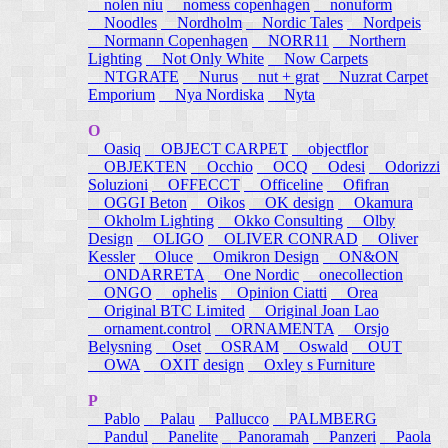
nolen niu
nomess copenhagen
nonuform
Noodles
Nordholm
Nordic Tales
Nordpeis
Normann Copenhagen
NORR11
Northern
Lighting
Not Only White
Now Carpets
NTGRATE
Nurus
nut + grat
Nuzrat Carpet
Emporium
Nya Nordiska
Nyta
O
Oasiq
OBJECT CARPET
objectflor
OBJEKTEN
Occhio
OCQ
Odesi
Odorizzi
Soluzioni
OFFECCT
Officeline
Ofifran
OGGI Beton
Oikos
OK design
Okamura
Okholm Lighting
Okko Consulting
Olby
Design
OLIGO
OLIVER CONRAD
Oliver
Kessler
Oluce
Omikron Design
ON&ON
ONDARRETA
One Nordic
onecollection
ONGO
ophelis
Opinion Ciatti
Orea
Original BTC Limited
Original Joan Lao
ornament.control
ORNAMENTA
Orsjo
Belysning
Oset
OSRAM
Oswald
OUT
OWA
OXIT design
Oxley s Furniture
P
Pablo
Palau
Pallucco
PALMBERG
Pandul
Panelite
Panoramah
Panzeri
Paola