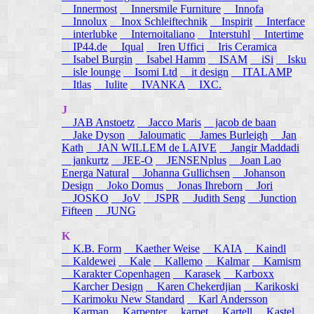
Innermost
Innersmile Furniture
Innofa
Innolux
Inox Schleiftechnik
Inspirit
Interface
interlubke
Internoitaliano
Interstuhl
Intertime
IP44.de
Iqual
Iren Uffici
Iris Ceramica
Isabel Burgin
Isabel Hamm
ISAM
iSi
Isku
isle lounge
Isomi Ltd
it design
ITALAMP
Itlas
Iulite
IVANKA
IXC.
J
JAB Anstoetz
Jacco Maris
jacob de baan
Jake Dyson
Jaloumatic
James Burleigh
Jan
Kath
JAN WILLEM de LAIVE
Jangir Maddadi
jankurtz
JEE-O
JENSENplus
Joan Lao
Energa Natural
Johanna Gullichsen
Johanson
Design
Joko Domus
Jonas Ihreborn
Jori
JOSKO
JoV
JSPR
Judith Seng
Junction
Fifteen
JUNG
K
K.B. Form
Kaether Weise
KAIA
Kaindl
Kaldewei
Kale
Kallemo
Kalmar
Kamism
Karakter Copenhagen
Karasek
Karboxx
Karcher Design
Karen Chekerdjian
Karikoski
Karimoku New Standard
Karl Andersson
Karman
Karpenter
karpet
Kartell
Kastel