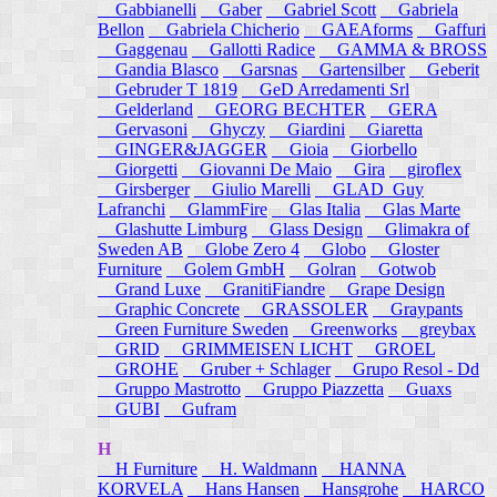
Gabbianelli
Gaber
Gabriel Scott
Gabriela
Bellon
Gabriela Chicherio
GAEAforms
Gaffuri
Gaggenau
Gallotti Radice
GAMMA & BROSS
Gandia Blasco
Garsnas
Gartensilber
Geberit
Gebruder T 1819
GeD Arredamenti Srl
Gelderland
GEORG BECHTER
GERA
Gervasoni
Ghyczy
Giardini
Giaretta
GINGER&JAGGER
Gioia
Giorbello
Giorgetti
Giovanni De Maio
Gira
giroflex
Girsberger
Giulio Marelli
GLAD_Guy
Lafranchi
GlammFire
Glas Italia
Glas Marte
Glashutte Limburg
Glass Design
Glimakra of
Sweden AB
Globe Zero 4
Globo
Gloster
Furniture
Golem GmbH
Golran
Gotwob
Grand Luxe
GranitiFiandre
Grape Design
Graphic Concrete
GRASSOLER
Graypants
Green Furniture Sweden
Greenworks
greybax
GRID
GRIMMEISEN LICHT
GROEL
GROHE
Gruber + Schlager
Grupo Resol - Dd
Gruppo Mastrotto
Gruppo Piazzetta
Guaxs
GUBI
Gufram
H
H Furniture
H. Waldmann
HANNA
KORVELA
Hans Hansen
Hansgrohe
HARCO