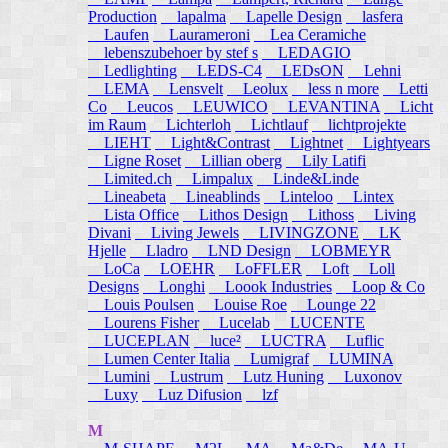
Production
lapalma
Lapelle Design
lasfera
Laufen
Laurameroni
Lea Ceramiche
lebenszubehoer by stef s
LEDAGIO
Ledlighting
LEDS-C4
LEDsON
Lehni
LEMA
Lensvelt
Leolux
less n more
Letti
Co
Leucos
LEUWICO
LEVANTINA
Licht
im Raum
Lichterloh
Lichtlauf
lichtprojekte
LIEHT
Light&Contrast
Lightnet
Lightyears
Ligne Roset
Lillian oberg
Lily Latifi
Limited.ch
Limpalux
Linde&Linde
Lineabeta
Lineablinds
Linteloo
Lintex
Lista Office
Lithos Design
Lithoss
Living
Divani
Living Jewels
LIVINGZONE
LK
Hjelle
Lladro
LND Design
LOBMEYR
LoCa
LOEHR
LoFFLER
Loft
Loll
Designs
Longhi
Loook Industries
Loop & Co
Louis Poulsen
Louise Roe
Lounge 22
Lourens Fisher
Lucelab
LUCENTE
LUCEPLAN
luce²
LUCTRA
Luflic
Lumen Center Italia
Lumigraf
LUMINA
Lumini
Lustrum
Lutz Huning
Luxonov
Luxy
Luz Difusion
lzf
M