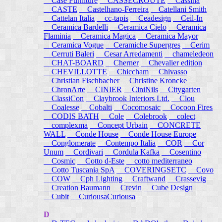
Case Furniture
CASSECROUTE
Cassina
CASTE
Castelhano-Ferreira
Catellani Smith
Cattelan Italia
cc-tapis
Ceadesign
Ceil-In
Ceramica Bardelli
Ceramica Cielo
Ceramica
Flaminia
Ceramica Magica
Ceramica Mayor
Ceramica Vogue
Ceramiche Supergres
Cerim
Cerruti Baleri
Cesar Arredamenti
chameledeon
CHAT-BOARD
Cherner
Chevalier edition
CHEVILLOTTE
Chiccham
Chivasso
Christian Fischbacher
Christine Kroncke
ChronArte
CINIER
CiniNils
Citygarten
ClassiCon
Claybrook Interiors Ltd.
Clou
Coalesse
Cobalti
Cocomosaic
Cocoon Fires
CODIS BATH
Cole
Colebrook
colect
complexma
Concept Urbain
CONCRETE
WALL
Conde House
Conde House Europe
Conglomerate
Contempo Italia
COR
Cor
Unum
Cordivari
Cordula Kafka
Cosentino
Cosmic
Cotto d-Este
cotto mediterraneo
Cotto Tuscania SpA
COVERINGSETC
Covo
COW
Cph Lighting
Craftwand
Crassevig
Creation Baumann
Crevin
Cube Design
Cubit
CuriousaCuriousa
D