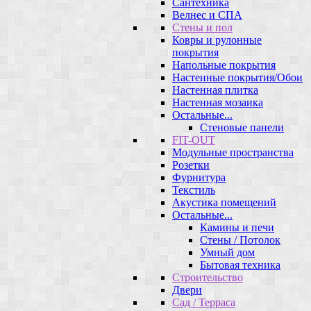
Сантехника
Велнес и СПА
Стены и пол
Ковры и рулонные
покрытия
Напольные покрытия
Настенные покрытия/Обои
Настенная плитка
Настенная мозаика
Остальные...
Стеновые панели
FIT-OUT
Модульные пространства
Розетки
Фурнитура
Текстиль
Акустика помещений
Остальные...
Камины и печи
Стены / Потолок
Умный дом
Бытовая техника
Строительство
Двери
Сад / Терраса