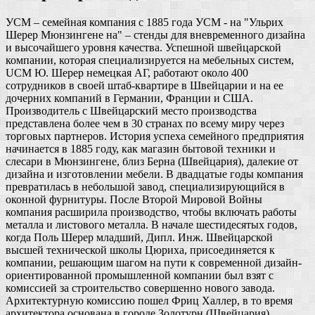
УСМ – семейная компания с 1885 года УСМ - на "Ульрих
Шерер Мюнзингене на" – стенды для вневременного дизайна
и высочайшего уровня качества. Успешной швейцарской
компании, которая специализируется на мебельных систем,
UСМ Ю. Шерер немецкая АГ, работают около 400
сотрудников в своей штаб-квартире в Швейцарии и на ее
дочерних компаний в Германии, Франции и США.
Производитель с Швейцарский место производства
представлена более чем в 30 странах по всему миру через
торговых партнеров. История успеха семейного предприятия
начинается в 1885 году, как магазин бытовой техники и
слесари в Мюнзингене, близ Берна (Швейцария), далекие от
дизайна и изготовлении мебели. В двадцатые годы компания
превратилась в небольшой завод, специализирующийся в
оконной фурнитуры. После Второй Мировой Войны
компания расширила производство, чтобы включать работы
металла и листового металла. В начале шестидесятых годов,
когда Поль Шерер младший, Дипл. Инж. Швейцарской
высшей технической школы Цюриха, присоединяется к
компании, решающим шагом на пути к современной дизайн-
ориентированной промышленной компании был взят с
комиссией за строительство совершенно нового завода.
Архитектурную комиссию пошел Фриц Халлер, в то время
архитектора основана в городе Золотурн (Швейцария),