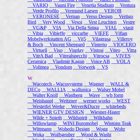
VARIO
Vauni Fire
Venetia Studium
Ventura
Verde Profilo
Vermund Larsen
VEROB
VERONESE
Verpan
Verso Design
Vertigo
Bird
Very Wood
Vesoi
Vest Leuchten
Vestre
VG&P
VIA
Via Della Spiga
VIAL
viasit
Vibia
Vibieffe
viccarbe
VIEFE
Vifian
Mobelwerkstatten AG
Vij5
Vilagrasa
Villeroy
& Boch
Vincent Sheppard
Vinterio
VIOCERO
Virtuell
Viso
Visplay
Vistosi
Viteo
Vitra
VitrA Bad
Vitrealspecchi
Vitrocsa
VIVES
Ceramica
Vladimir Kagan
Voice AB
VOLA
Volimea
Vondom
Vorwerk
VS
W
Wacotech - Wacosystems
Wagner
WALL &
DECo
WALLIA
wallunica
Walser Mobel
Walter Knoll
Wastberg
Wave
wb form
Weishaupl
Weitzner
werner works
WEST
Westeifel Werke
Wever&Ducre
whitebeds
WIENER GTV DESIGN
Wiesner-Hager
Wilde + Spieth
Wildspirit
Wilkhahn
Willowlamp
WINI Buromobel
Wintons Teak
Wittmann
Wobedo Design
Wogg
Wohr
Woka
Wolfsgruber
Wood & Washi