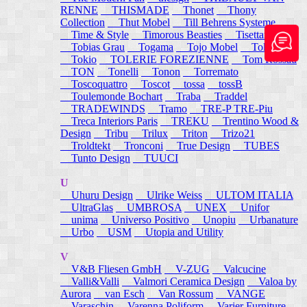
RENNE
THISMADE
Thonet
Thony
Collection
Thut Mobel
Till Behrens Systeme
Time & Style
Timorous Beasties
Tisettanta
Tobias Grau
Togama
Tojo Mobel
Token
Tokio
TOLERIE FOREZIENNE
Tom Rossau
TON
Tonelli
Tonon
Torremato
Toscoquattro
Toscot
tossa
tossB
Toulemonde Bochart
Traba
Traddel
TRADEWINDS
Tramo
TRE-P TRE-Piu
Treca Interiors Paris
TREKU
Trentino Wood &
Design
Tribu
Trilux
Triton
Trizo21
Troldtekt
Tronconi
True Design
TUBES
Tunto Design
TUUCI
U
Uhuru Design
Ulrike Weiss
ULTOM ITALIA
UltraGlas
UMBROSA
UNEX
Unifor
unima
Universo Positivo
Unopiu
Urbanature
Urbo
USM
Utopia and Utility
V
V&B Fliesen GmbH
V-ZUG
Valcucine
Valli&Valli
Valmori Ceramica Design
Valoa by
Aurora
van Esch
Van Rossum
VANGE
Varaschin
Varenna Poliform
Varier Furniture