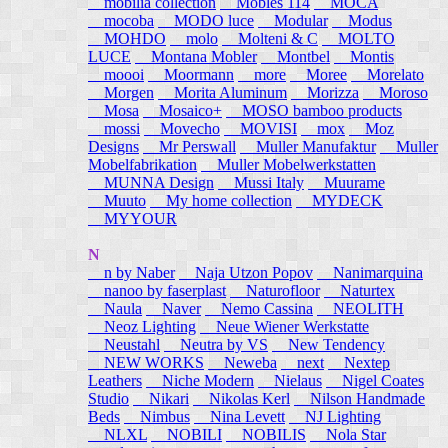
mobilia collection
Mobles 114
MOCA
mocoba
MODO luce
Modular
Modus
MOHDO
molo
Molteni & C
MOLTO
LUCE
Montana Mobler
Montbel
Montis
moooi
Moormann
more
Moree
Morelato
Morgen
Morita Aluminum
Morizza
Moroso
Mosa
Mosaico+
MOSO bamboo products
mossi
Movecho
MOVISI
mox
Moz
Designs
Mr Perswall
Muller Manufaktur
Muller
Mobelfabrikation
Muller Mobelwerkstatten
MUNNA Design
Mussi Italy
Muurame
Muuto
My home collection
MYDECK
MYYOUR
N
n by Naber
Naja Utzon Popov
Nanimarquina
nanoo by faserplast
Naturofloor
Naturtex
Naula
Naver
Nemo Cassina
NEOLITH
Neoz Lighting
Neue Wiener Werkstatte
Neustahl
Neutra by VS
New Tendency
NEW WORKS
Neweba
next
Nextep
Leathers
Niche Modern
Nielaus
Nigel Coates
Studio
Nikari
Nikolas Kerl
Nilson Handmade
Beds
Nimbus
Nina Levett
NJ Lighting
NLXL
NOBILI
NOBILIS
Nola Star