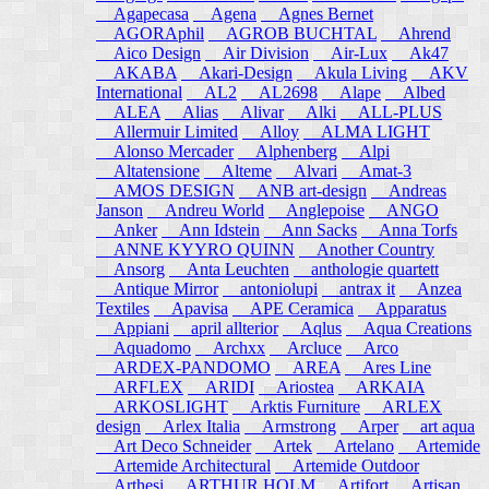
Agapecasa
Agena
Agnes Bernet
AGORAphil
AGROB BUCHTAL
Ahrend
Aico Design
Air Division
Air-Lux
Ak47
AKABA
Akari-Design
Akula Living
AKV
International
AL2
AL2698
Alape
Albed
ALEA
Alias
Alivar
Alki
ALL-PLUS
Allermuir Limited
Alloy
ALMA LIGHT
Alonso Mercader
Alphenberg
Alpi
Altatensione
Alteme
Alvari
Amat-3
AMOS DESIGN
ANB art-design
Andreas
Janson
Andreu World
Anglepoise
ANGO
Anker
Ann Idstein
Ann Sacks
Anna Torfs
ANNE KYYRO QUINN
Another Country
Ansorg
Anta Leuchten
anthologie quartett
Antique Mirror
antoniolupi
antrax it
Anzea
Textiles
Apavisa
APE Ceramica
Apparatus
Appiani
april allterior
Aqlus
Aqua Creations
Aquadomo
Archxx
Arcluce
Arco
ARDEX-PANDOMO
AREA
Ares Line
ARFLEX
ARIDI
Ariostea
ARKAIA
ARKOSLIGHT
Arktis Furniture
ARLEX
design
Arlex Italia
Armstrong
Arper
art aqua
Art Deco Schneider
Artek
Artelano
Artemide
Artemide Architectural
Artemide Outdoor
Arthesi
ARTHUR HOLM
Artifort
Artisan