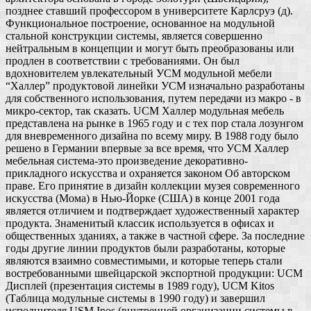
позднее ставший профессором в университете Карлсруэ (д).
Функциональное построение, основанное на модульной
стальной конструкции системы, является совершенно
нейтральным в концепции и могут быть преобразованы или
продлен в соответствии с требованиями. Он был
вдохновителем увлекательный УСМ модульной мебели
“Халлер” продуктовой линейки УСМ изначально разработаны
для собственного использования, путем передачи из макро - в
микро-сектор, так сказать. UСМ Халлер модульная мебель
представлена на рынке в 1965 году и с тех пор стала лозунгом
для вневременного дизайна по всему миру. В 1988 году было
решено в Германии впервые за все время, что УСМ Халлер
мебельная система-это произведение декоративно-
прикладного искусства и охраняется законом Об авторском
праве. Его принятие в дизайн коллекции музея современного
искусства (Мома) в Нью-Йорке (США) в конце 2001 года
является отличием и подтверждает художественный характер
продукта. Знаменитый классик используется в офисах и
общественных зданиях, а также в частной сфере. За последние
годы другие линии продуктов были разработаны, которые
являются взаимно совместимыми, и которые теперь стали
востребованными швейцарской экспортной продукции: UСМ
Дисплей (презентация системы в 1989 году), UСМ Kitos
(Таблица модульные системы в 1990 году) и завершил
исполнителя USM Inos (внутренней организации системы в