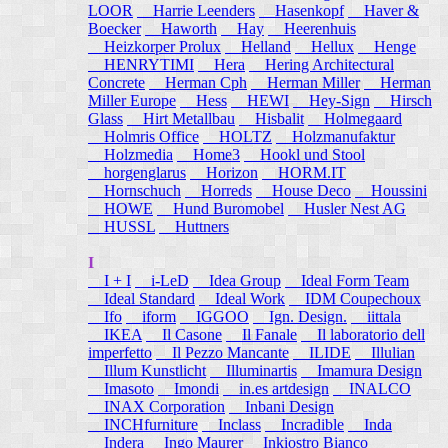
LOOR
Harrie Leenders
Hasenkopf
Haver &
Boecker
Haworth
Hay
Heerenhuis
Heizkorper Prolux
Helland
Hellux
Henge
HENRYTIMI
Hera
Hering Architectural
Concrete
Herman Cph
Herman Miller
Herman
Miller Europe
Hess
HEWI
Hey-Sign
Hirsch
Glass
Hirt Metallbau
Hisbalit
Holmegaard
Holmris Office
HOLTZ
Holzmanufaktur
Holzmedia
Home3
Hookl und Stool
horgenglarus
Horizon
HORM.IT
Hornschuch
Horreds
House Deco
Houssini
HOWE
Hund Buromobel
Husler Nest AG
HUSSL
Huttners
I
I + I
i-LeD
Idea Group
Ideal Form Team
Ideal Standard
Ideal Work
IDM Coupechoux
Ifo
iform
IGGOO
Ign. Design.
iittala
IKEA
Il Casone
Il Fanale
Il laboratorio dell
imperfetto
Il Pezzo Mancante
ILIDE
Illulian
Illum Kunstlicht
Illuminartis
Imamura Design
Imasoto
Imondi
in.es artdesign
INALCO
INAX Corporation
Inbani Design
INCHfurniture
Inclass
Incradible
Inda
Indera
Ingo Maurer
Inkiostro Bianco