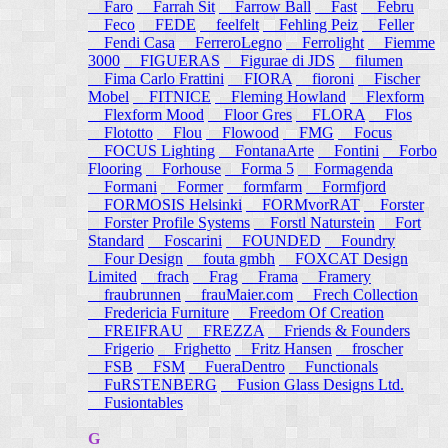
Faro
Farrah Sit
Farrow Ball
Fast
Febru
Feco
FEDE
feelfelt
Fehling Peiz
Feller
Fendi Casa
FerreroLegno
Ferrolight
Fiemme
3000
FIGUERAS
Figurae di JDS
filumen
Fima Carlo Frattini
FIORA
fioroni
Fischer
Mobel
FITNICE
Fleming Howland
Flexform
Flexform Mood
Floor Gres
FLORA
Flos
Flototto
Flou
Flowood
FMG
Focus
FOCUS Lighting
FontanaArte
Fontini
Forbo
Flooring
Forhouse
Forma 5
Formagenda
Formani
Former
formfarm
Formfjord
FORMOSIS Helsinki
FORMvorRAT
Forster
Forster Profile Systems
Forstl Naturstein
Fort
Standard
Foscarini
FOUNDED
Foundry
Four Design
fouta gmbh
FOXCAT Design
Limited
frach
Frag
Frama
Framery
fraubrunnen
frauMaier.com
Frech Collection
Fredericia Furniture
Freedom Of Creation
FREIFRAU
FREZZA
Friends & Founders
Frigerio
Frighetto
Fritz Hansen
froscher
FSB
FSM
FueraDentro
Functionals
FuRSTENBERG
Fusion Glass Designs Ltd.
Fusiontables
G