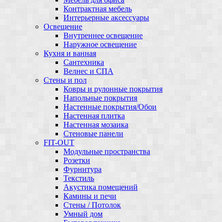
Контрактная мебель
Интерьерные аксессуары
Освещение
Внутреннее освещение
Наружное освещение
Кухня и ванная
Сантехника
Велнес и СПА
Стены и пол
Ковры и рулонные покрытия
Напольные покрытия
Настенные покрытия/Обои
Настенная плитка
Настенная мозаика
Стеновые панели
FIT-OUT
Модульные пространства
Розетки
Фурнитура
Текстиль
Акустика помещений
Камины и печи
Стены / Потолок
Умный дом