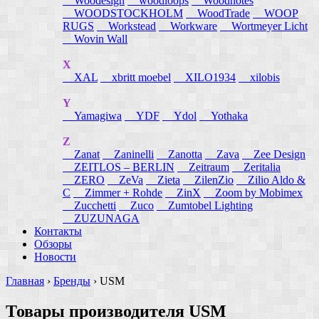
Woodesign
woodloops
Woodnotes
WOODSTOCKHOLM
WoodTrade
WOOP
RUGS
Workstead
Workware
Wortmeyer Licht
Wovin Wall
X
XAL
xbritt moebel
XILO1934
xilobis
Y
Yamagiwa
YDF
Ydol
Yothaka
Z
Zanat
Zaninelli
Zanotta
Zava
Zee Design
ZEITLOS – BERLIN
Zeitraum
Zeritalia
ZERO
ZeVa
Zieta
ZilenZio
Zilio Aldo &
C
Zimmer + Rohde
ZinX
Zoom by Mobimex
Zucchetti
Zuco
Zumtobel Lighting
ZUZUNAGA
Контакты
Обзоры
Новости
Главная
›
Бренды
›
USM
Товары производителя USM