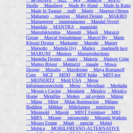
M-SHAPE
M2L
MA
Ma&De
MA-U
Studio
Maasberg
Made By Hand
Made In Ratio
Made In Taunus
mafi
Magis
Magnus Olesen
Maharam
maigrau
Maiori Design
MAKRO
Mamagreen
mammalampa
Mandal Veveri
Mandala
MANTRA
manufakt
Manufakturplus
Manutti
Maoli
Marazzi
Group
Marcal Signaletique
Marcel By
Marie
Khouri Design
Markanto
Marotte
Marset
Marsotto
Martela Oyj
Martex
martinelli luce
MARUNI
Masiero
Massproductions
Mastella Design
mater
Materia
Matiere Grise
Matteo Brioni
Mattiazzi
maude
Mawa
Design
Maxalto
Maxdesign
Maya Romanoff
Corp.
MCZ
MDD
MDF Italia
MDT-tex
MEINERTZ
Meld USA
Meng
Informationstechnik
Menu
Meridiani
Meritalia
Meson s Cucine
Metalarte
Metalco
Metalco
Home
Metalfire
Metten
mf-system
Miiing
Miinu
Miior
Milan Iluminacion
Milano
Bedding
Milldue
Millelumen
miniforms
Minimobl
Minotti
MINT Furniture
MIO
MIPA
Mirage
miramondo
Miranda Watkins
Misura Emme
Mitab
mmcite
Mobel
Mobica
MOBILFRESNO-ALTERNATIVE