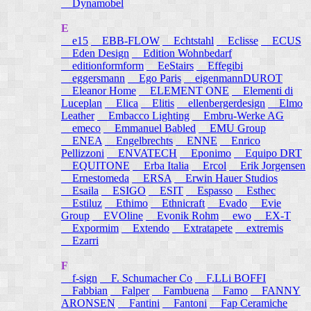
Dynamobel
E
e15
EBB-FLOW
Echtstahl
Eclisse
ECUS
Eden Design
Edition Wohnbedarf
editionformform
EeStairs
Effegibi
eggersmann
Ego Paris
eigenmannDUROT
Eleanor Home
ELEMENT ONE
Elementi di
Luceplan
Elica
Elitis
ellenbergerdesign
Elmo
Leather
Embacco Lighting
Embru-Werke AG
emeco
Emmanuel Babled
EMU Group
ENEA
Engelbrechts
ENNE
Enrico
Pellizzoni
ENVATECH
Eponimo
Equipo DRT
EQUITONE
Erba Italia
Ercol
Erik Jorgensen
Ernestomeda
ERSA
Erwin Hauer Studios
Esaila
ESIGO
ESIT
Espasso
Esthec
Estiluz
Ethimo
Ethnicraft
Evado
Evie
Group
EVOline
Evonik Rohm
ewo
EX-T
Expormim
Extendo
Extratapete
extremis
Ezarri
F
f-sign
F. Schumacher Co
F.LLi BOFFI
Fabbian
Falper
Fambuena
Famo
FANNY
ARONSEN
Fantini
Fantoni
Fap Ceramiche