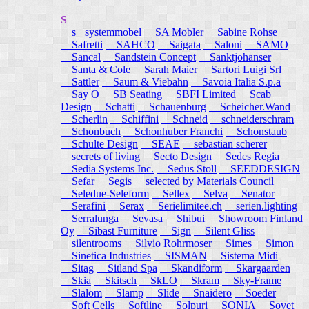
S
s+ systemmobel
SA Mobler
Sabine Rohse
Safretti
SAHCO
Saigata
Saloni
SAMO
Sancal
Sandstein Concept
Sanktjohanser
Santa & Cole
Sarah Maier
Sartori Luigi Srl
Sattler
Saum & Viebahn
Savoia Italia S.p.a
Say O
SB Seating
SBFI Limited
Scab
Design
Schatti
Schauenburg
Scheicher.Wand
Scherlin
Schiffini
Schneid
schneiderschram
Schonbuch
Schonhuber Franchi
Schonstaub
Schulte Design
SEAE
sebastian scherer
secrets of living
Secto Design
Sedes Regia
Sedia Systems Inc.
Sedus Stoll
SEEDDESIGN
Sefar
Segis
selected by Materials Council
Seledue-Seleform
Sellex
Selva
Senator
Serafini
Serax
Serielimitee.ch
serien.lighting
Serralunga
Sevasa
Shibui
Showroom Finland
Oy
Sibast Furniture
Sign
Silent Gliss
silentrooms
Silvio Rohrmoser
Simes
Simon
Sinetica Industries
SISMAN
Sistema Midi
Sitag
Sitland Spa
Skandiform
Skargaarden
Skia
Skitsch
SkLO
Skram
Sky-Frame
Slalom
Slamp
Slide
Snaidero
Soeder
Soft Cells
Softline
Solpuri
SONIA
Sovet