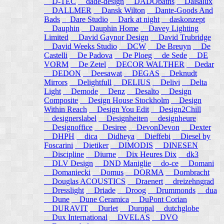
D-TEC
dade-design
DADObaths
Daisalux
DALLMER
Dansk Wilton
Dante-Goods And
Bads
Dare Studio
Dark at night
daskonzept
Dauphin
Dauphin Home
Davey Lighting
Limited
David Gaynor Design
David Trubridge
David Weeks Studio
DCW
De Breuyn
De
Castelli
De Padova
De Ploeg
de Sede
DE
VORM
De Zetel
DECOR WALTHER
Dedar
DEDON
Deesawat
DEGAS
Deknudt
Mirrors
Delightfull
DELIUS
Delivi
Delta
Light
Demode
Denz
Desalto
Design
Composite
Design House Stockholm
Design
Within Reach
Design You Edit
Design2Chill
designerslabel
Designheiten
designheure
Designoffice
Desiree
DevonDevon
Dexter
DHPH
dica
Didheya
Dieffebi
Diesel by
Foscarini
Dietiker
DIMODIS
DINESEN
Discipline
Diurne
Dix Heures Dix
dk3
DLV Design
DND Maniglie
do-ce
Domani
Domaniecki
Domus
DORMA
Dornbracht
Douglas ACOUSTICS
Draenert
dreizehngrad
Dresslight
Driade
Droog
Drummonds
dua
Dune
Dune Ceramica
DuPont Corian
DURAVIT
Durlet
Duropal
dutchglobe
Dux International
DVELAS
DVO