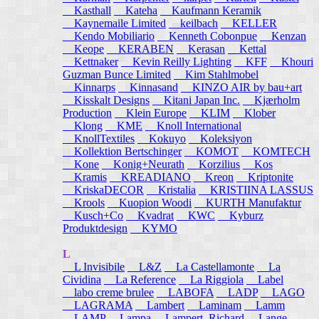
Kasthall
Kateha
Kaufmann Keramik
Kaynemaile Limited
keilbach
KELLER
Kendo Mobiliario
Kenneth Cobonpue
Kenzan
Keope
KERABEN
Kerasan
Kettal
Kettnaker
Kevin Reilly Lighting
KFF
Khouri
Guzman Bunce Limited
Kim Stahlmobel
Kinnarps
Kinnasand
KINZO AIR by bau+art
Kisskalt Designs
Kitani Japan Inc.
Kjærholm
Production
Klein Europe
KLIM
Klober
Klong
KME
Knoll International
KnollTextiles
Kokuyo
Koleksiyon
Kollektion Bertschinger
KOMOT
KOMTECH
Kone
Konig+Neurath
Korzilius
Kos
Kramis
KREADIANO
Kreon
Kriptonite
KriskaDECOR
Kristalia
KRISTIINA LASSUS
Krools
Kuopion Woodi
KURTH Manufaktur
Kusch+Co
Kvadrat
KWC
Kyburz
Produktdesign
KYMO
L
L Invisibile
L&Z
La Castellamonte
La
Cividina
La Reference
La Riggiola
Label
labo creme brulee
LABOFA
LADP
LAGO
LAGRAMA
Lambert
Laminam
Lamm
LAMP
Lampa
Lampert, Richard
Lange