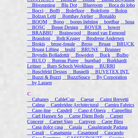
Bloomming
Blu Dot
Blueroom
Boca do lobo
Bocci
Boffi
Bolefloor
Boleform
Bolon
Bolzan Letti
Bombay Atelier
Bonaldo
BOOM
Booo
boops lighting
bordbar
bosa
BOSC
Bosse Design
BOVER
bower
BRABBU
Brainwood
Brand van Egmond
Brandoni
Brdr.Kruger
Brodrene Andersen
Brokis
brose-fogale
Bross
Bruag
BRUCK
Brugg Lifting
bruhl
BRUNE
Brunner
Bryndis Bolladottir
Bsweden
Buck
Bulbo
BULO
Bureau Puree
burgbad
Burkhardt
Leitner
Buro Schoch Werkhaus
BURRI
Buschfeld Design
Busnelli
BUVETEX INT.
Buzzi & Buzzi
BuzziSpace
By Corporation
by Lassen
C
Cabanes
CableCup
Caesar
Caimi Brevetti
Calma
Cambridge Architectural
Camira Fabrics
Cane-line
Capdell
Capo d Opera
Cappellini
Carl Hansen Sn
Carpe Diem Beds
Carpet
Concept
Carpet Sign
Carpyen
Carre Bleu
Casa dolce casa
Casala
Casalgrande Padana
Casali
Casamania
Casamood
Cascando