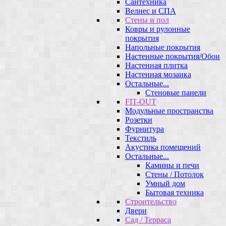
Сантехника
Велнес и СПА
Стены и пол
Ковры и рулонные
покрытия
Напольные покрытия
Настенные покрытия/Обои
Настенная плитка
Настенная мозаика
Остальные...
Стеновые панели
FIT-OUT
Модульные пространства
Розетки
Фурнитура
Текстиль
Акустика помещений
Остальные...
Камины и печи
Стены / Потолок
Умный дом
Бытовая техника
Строительство
Двери
Сад / Терраса