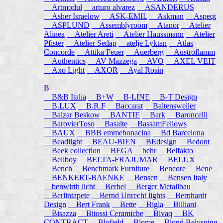
Artmodul
arturo alvarez
ASANDERUS
Asher Israelow
ASK-EMIL
Askman
Aspeqt
ASPLUND
Assemblyroom
Atanor
Atelier
Alinea
Atelier Areti
Atelier Haussmann
Atelier
Pfister
Atelier Sedap
atelje Lyktan
Atlas
Concorde
Attika Feuer
Auerberg
Austroflamm
Authentics
AV Mazzega
AVO
AXEL VEIT
Axo Light
AXOR
Ayal Rosin
B
B&B Italia
B+W
B-LINE
B-T Design
B.LUX
B.R.F
Baccarat
Baltensweiler
Balzar Beskow
BANTIE
Bark
Baroncelli
BarovierToso
Basalte
BassamFellows
BAUX
BBB emmebonacina
Bd Barcelona
Beadlight
BEAU-BIEN
BEdesign
Bedont
Beek collection
BEGA
behr
Belfakto
Bellboy
BELTA-FRAJUMAR
BELUX
Bench
Benchmark Furniture
Bencore
Bene
BENKERT-BAENKE
Bensen
Bensen Italy
benwirth licht
Berbel
Berger Metallbau
Berlintapete
Bernd Unrecht lights
Bernhardt
Design
Bert Frank
Bette
Bigla
Billiani
Bisazza
Bitossi Ceramiche
Bivaq
BK
CONTRACT
Blofield
Blome
Blond Belysning