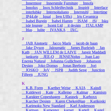
Innermost
Innersmile Furniture
Innofa
Innolux
Inox Schleiftechnik
Inspirit
Interface
interlubke
Internoitaliano
Interstuhl
Intertime
IP44.de
Iqual
Iren Uffici
Iris Ceramica
Isabel Burgin
Isabel Hamm
ISAM
iSi
Isku
isle lounge
Isomi Ltd
it design
ITALAMP
Itlas
Iulite
IVANKA
IXC.
J
JAB Anstoetz
Jacco Maris
jacob de baan
Jake Dyson
Jaloumatic
James Burleigh
Jan
Kath
JAN WILLEM de LAIVE
Jangir Maddadi
jankurtz
JEE-O
JENSENplus
Joan Lao
Energa Natural
Johanna Gullichsen
Johanson
Design
Joko Domus
Jonas Ihreborn
Jori
JOSKO
JoV
JSPR
Judith Seng
Junction
Fifteen
JUNG
K
K.B. Form
Kaether Weise
KAIA
Kaindl
Kaldewei
Kale
Kallemo
Kalmar
Kamism
Karakter Copenhagen
Karasek
Karboxx
Karcher Design
Karen Chekerdjian
Karikoski
Karimoku New Standard
Karl Andersson
Karman
Karpenter
karpet
Kartell
Kastel