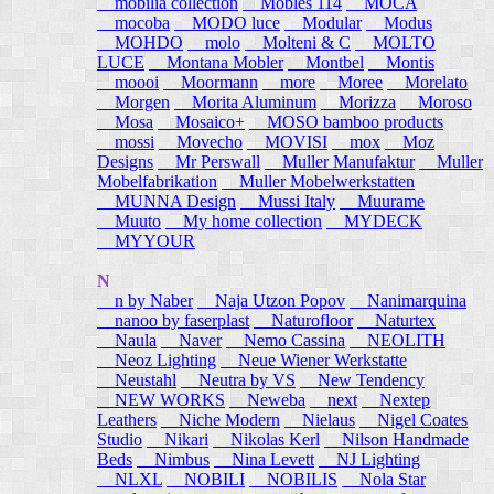
mobilia collection
Mobles 114
MOCA
mocoba
MODO luce
Modular
Modus
MOHDO
molo
Molteni & C
MOLTO
LUCE
Montana Mobler
Montbel
Montis
moooi
Moormann
more
Moree
Morelato
Morgen
Morita Aluminum
Morizza
Moroso
Mosa
Mosaico+
MOSO bamboo products
mossi
Movecho
MOVISI
mox
Moz
Designs
Mr Perswall
Muller Manufaktur
Muller
Mobelfabrikation
Muller Mobelwerkstatten
MUNNA Design
Mussi Italy
Muurame
Muuto
My home collection
MYDECK
MYYOUR
N
n by Naber
Naja Utzon Popov
Nanimarquina
nanoo by faserplast
Naturofloor
Naturtex
Naula
Naver
Nemo Cassina
NEOLITH
Neoz Lighting
Neue Wiener Werkstatte
Neustahl
Neutra by VS
New Tendency
NEW WORKS
Neweba
next
Nextep
Leathers
Niche Modern
Nielaus
Nigel Coates
Studio
Nikari
Nikolas Kerl
Nilson Handmade
Beds
Nimbus
Nina Levett
NJ Lighting
NLXL
NOBILI
NOBILIS
Nola Star