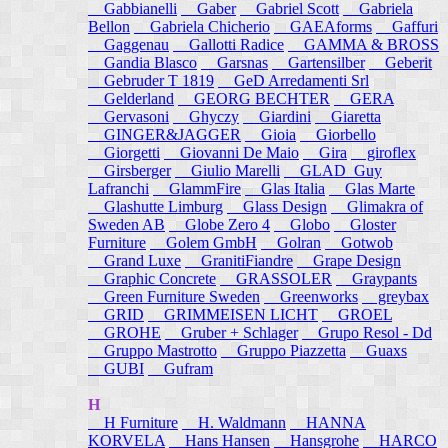
Gabbianelli
Gaber
Gabriel Scott
Gabriela
Bellon
Gabriela Chicherio
GAEAforms
Gaffuri
Gaggenau
Gallotti Radice
GAMMA & BROSS
Gandia Blasco
Garsnas
Gartensilber
Geberit
Gebruder T 1819
GeD Arredamenti Srl
Gelderland
GEORG BECHTER
GERA
Gervasoni
Ghyczy
Giardini
Giaretta
GINGER&JAGGER
Gioia
Giorbello
Giorgetti
Giovanni De Maio
Gira
giroflex
Girsberger
Giulio Marelli
GLAD_Guy
Lafranchi
GlammFire
Glas Italia
Glas Marte
Glashutte Limburg
Glass Design
Glimakra of
Sweden AB
Globe Zero 4
Globo
Gloster
Furniture
Golem GmbH
Golran
Gotwob
Grand Luxe
GranitiFiandre
Grape Design
Graphic Concrete
GRASSOLER
Graypants
Green Furniture Sweden
Greenworks
greybax
GRID
GRIMMEISEN LICHT
GROEL
GROHE
Gruber + Schlager
Grupo Resol - Dd
Gruppo Mastrotto
Gruppo Piazzetta
Guaxs
GUBI
Gufram
H
H Furniture
H. Waldmann
HANNA
KORVELA
Hans Hansen
Hansgrohe
HARCO