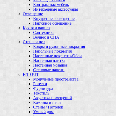
Контрактная мебель
Интерьерные аксессуары
Освещение
Внутреннее освещение
Наружное освещение
Кухня и ванная
Сантехника
Велнес и СПА
Стены и пол
Ковры и рулонные покрытия
Напольные покрытия
Настенные покрытия/Обои
Настенная плитка
Настенная мозаика
Стеновые панели
FIT-OUT
Модульные пространства
Розетки
Фурнитура
Текстиль
Акустика помещений
Камины и печи
Стены / Потолок
Умный дом