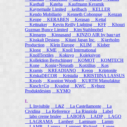
Kasthall
Kateha
Kaufmann Keramik
Kaynemaile Limited
keilbach
KELLER
Kendo Mobiliario
Kenneth Cobonpue
Kenzan
Keope
KERABEN
Kerasan
Kettal
Kettnaker
Kevin Reilly Lighting
KFF
Khouri
Guzman Bunce Limited
Kim Stahlmobel
Kinnarps
Kinnasand
KINZO AIR by bau+art
Kisskalt Designs
Kitani Japan Inc.
Kjærholm
Production
Klein Europe
KLIM
Klober
Klong
KME
Knoll International
KnollTextiles
Kokuyo
Koleksiyon
Kollektion Bertschinger
KOMOT
KOMTECH
Kone
Konig+Neurath
Korzilius
Kos
Kramis
KREADIANO
Kreon
Kriptonite
KriskaDECOR
Kristalia
KRISTIINA LASSUS
Krools
Kuopion Woodi
KURTH Manufaktur
Kusch+Co
Kvadrat
KWC
Kyburz
Produktdesign
KYMO
L
L Invisibile
L&Z
La Castellamonte
La
Cividina
La Reference
La Riggiola
Label
labo creme brulee
LABOFA
LADP
LAGO
LAGRAMA
Lambert
Laminam
Lamm
LAMP
Lampa
Lampert, Richard
Lange