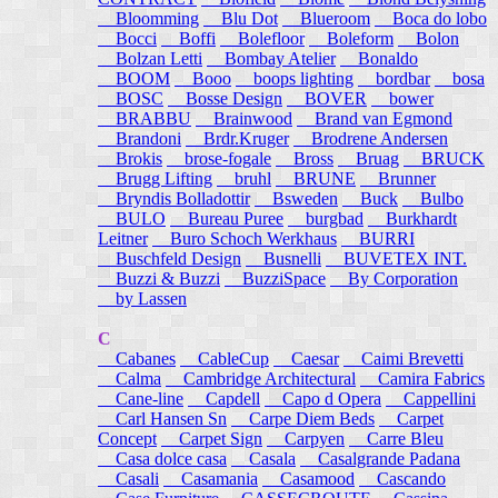
Bloomming
Blu Dot
Blueroom
Boca do lobo
Bocci
Boffi
Bolefloor
Boleform
Bolon
Bolzan Letti
Bombay Atelier
Bonaldo
BOOM
Booo
boops lighting
bordbar
bosa
BOSC
Bosse Design
BOVER
bower
BRABBU
Brainwood
Brand van Egmond
Brandoni
Brdr.Kruger
Brodrene Andersen
Brokis
brose-fogale
Bross
Bruag
BRUCK
Brugg Lifting
bruhl
BRUNE
Brunner
Bryndis Bolladottir
Bsweden
Buck
Bulbo
BULO
Bureau Puree
burgbad
Burkhardt
Leitner
Buro Schoch Werkhaus
BURRI
Buschfeld Design
Busnelli
BUVETEX INT.
Buzzi & Buzzi
BuzziSpace
By Corporation
by Lassen
C
Cabanes
CableCup
Caesar
Caimi Brevetti
Calma
Cambridge Architectural
Camira Fabrics
Cane-line
Capdell
Capo d Opera
Cappellini
Carl Hansen Sn
Carpe Diem Beds
Carpet
Concept
Carpet Sign
Carpyen
Carre Bleu
Casa dolce casa
Casala
Casalgrande Padana
Casali
Casamania
Casamood
Cascando