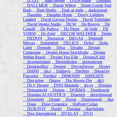
D-TEC
dade-design
DADObaths
Daisalux
DALLMER
Dansk Wilton
Dante-Goods And
Bads
Dare Studio
Dark at night
daskonzept
Dauphin
Dauphin Home
Davey Lighting
Limited
David Gaynor Design
David Trubridge
David Weeks Studio
DCW
De Breuyn
De
Castelli
De Padova
De Ploeg
de Sede
DE
VORM
De Zetel
DECOR WALTHER
Dedar
DEDON
Deesawat
DEGAS
Deknudt
Mirrors
Delightfull
DELIUS
Delivi
Delta
Light
Demode
Denz
Desalto
Design
Composite
Design House Stockholm
Design
Within Reach
Design You Edit
Design2Chill
designerslabel
Designheiten
designheure
Designoffice
Desiree
DevonDevon
Dexter
DHPH
dica
Didheya
Dieffebi
Diesel by
Foscarini
Dietiker
DIMODIS
DINESEN
Discipline
Diurne
Dix Heures Dix
dk3
DLV Design
DND Maniglie
do-ce
Domani
Domaniecki
Domus
DORMA
Dornbracht
Douglas ACOUSTICS
Draenert
dreizehngrad
Dresslight
Driade
Droog
Drummonds
dua
Dune
Dune Ceramica
DuPont Corian
DURAVIT
Durlet
Duropal
dutchglobe
Dux International
DVELAS
DVO