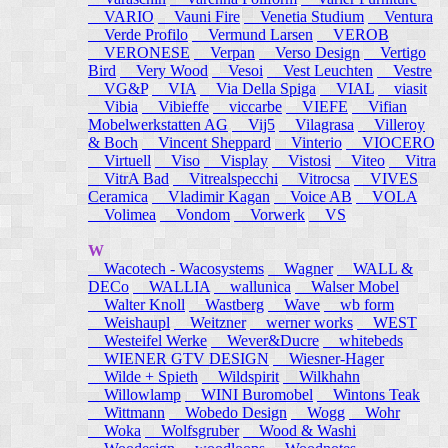
VARIO
Vauni Fire
Venetia Studium
Ventura
Verde Profilo
Vermund Larsen
VEROB
VERONESE
Verpan
Verso Design
Vertigo
Bird
Very Wood
Vesoi
Vest Leuchten
Vestre
VG&P
VIA
Via Della Spiga
VIAL
viasit
Vibia
Vibieffe
viccarbe
VIEFE
Vifian
Mobelwerkstatten AG
Vij5
Vilagrasa
Villeroy
& Boch
Vincent Sheppard
Vinterio
VIOCERO
Virtuell
Viso
Visplay
Vistosi
Viteo
Vitra
VitrA Bad
Vitrealspecchi
Vitrocsa
VIVES
Ceramica
Vladimir Kagan
Voice AB
VOLA
Volimea
Vondom
Vorwerk
VS
W
Wacotech - Wacosystems
Wagner
WALL &
DECo
WALLIA
wallunica
Walser Mobel
Walter Knoll
Wastberg
Wave
wb form
Weishaupl
Weitzner
werner works
WEST
Westeifel Werke
Wever&Ducre
whitebeds
WIENER GTV DESIGN
Wiesner-Hager
Wilde + Spieth
Wildspirit
Wilkhahn
Willowlamp
WINI Buromobel
Wintons Teak
Wittmann
Wobedo Design
Wogg
Wohr
Woka
Wolfsgruber
Wood & Washi