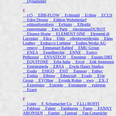
Dynamobel
E
e15
EBB-FLOW
Echtstahl
Eclisse
ECUS
Eden Design
Edition Wohnbedarf
editionformform
EeStairs
Effegibi
eggersmann
Ego Paris
eigenmannDUROT
Eleanor Home
ELEMENT ONE
Elementi di
Luceplan
Elica
Elitis
ellenbergerdesign
Elmo
Leather
Embacco Lighting
Embru-Werke AG
emeco
Emmanuel Babled
EMU Group
ENEA
Engelbrechts
ENNE
Enrico
Pellizzoni
ENVATECH
Eponimo
Equipo DRT
EQUITONE
Erba Italia
Ercol
Erik Jorgensen
Ernestomeda
ERSA
Erwin Hauer Studios
Esaila
ESIGO
ESIT
Espasso
Esthec
Estiluz
Ethimo
Ethnicraft
Evado
Evie
Group
EVOline
Evonik Rohm
ewo
EX-T
Expormim
Extendo
Extratapete
extremis
Ezarri
F
f-sign
F. Schumacher Co
F.LLi BOFFI
Fabbian
Falper
Fambuena
Famo
FANNY
ARONSEN
Fantini
Fantoni
Fap Ceramiche