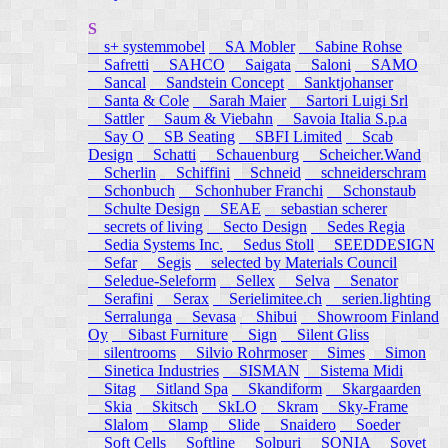
S
s+ systemmobel
SA Mobler
Sabine Rohse
Safretti
SAHCO
Saigata
Saloni
SAMO
Sancal
Sandstein Concept
Sanktjohanser
Santa & Cole
Sarah Maier
Sartori Luigi Srl
Sattler
Saum & Viebahn
Savoia Italia S.p.a
Say O
SB Seating
SBFI Limited
Scab
Design
Schatti
Schauenburg
Scheicher.Wand
Scherlin
Schiffini
Schneid
schneiderschram
Schonbuch
Schonhuber Franchi
Schonstaub
Schulte Design
SEAE
sebastian scherer
secrets of living
Secto Design
Sedes Regia
Sedia Systems Inc.
Sedus Stoll
SEEDDESIGN
Sefar
Segis
selected by Materials Council
Seledue-Seleform
Sellex
Selva
Senator
Serafini
Serax
Serielimitee.ch
serien.lighting
Serralunga
Sevasa
Shibui
Showroom Finland
Oy
Sibast Furniture
Sign
Silent Gliss
silentrooms
Silvio Rohrmoser
Simes
Simon
Sinetica Industries
SISMAN
Sistema Midi
Sitag
Sitland Spa
Skandiform
Skargaarden
Skia
Skitsch
SkLO
Skram
Sky-Frame
Slalom
Slamp
Slide
Snaidero
Soeder
Soft Cells
Softline
Solpuri
SONIA
Sovet