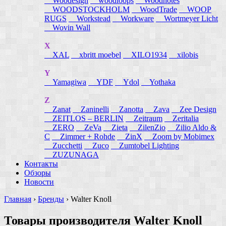
Woodesign
woodloops
Woodnotes
WOODSTOCKHOLM
WoodTrade
WOOP
RUGS
Workstead
Workware
Wortmeyer Licht
Wovin Wall
X
XAL
xbritt moebel
XILO1934
xilobis
Y
Yamagiwa
YDF
Ydol
Yothaka
Z
Zanat
Zaninelli
Zanotta
Zava
Zee Design
ZEITLOS – BERLIN
Zeitraum
Zeritalia
ZERO
ZeVa
Zieta
ZilenZio
Zilio Aldo &
C
Zimmer + Rohde
ZinX
Zoom by Mobimex
Zucchetti
Zuco
Zumtobel Lighting
ZUZUNAGA
Контакты
Обзоры
Новости
Главная
›
Бренды
›
Walter Knoll
Товары производителя Walter Knoll