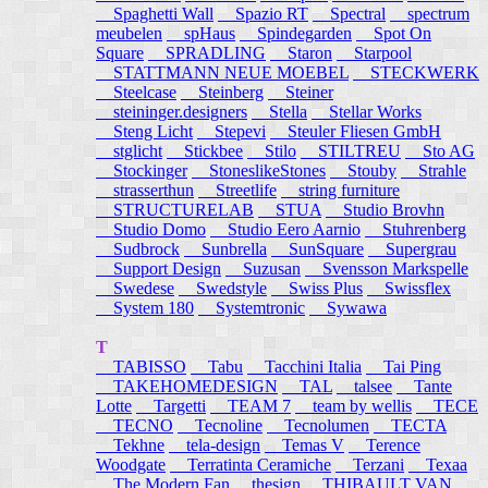
Spaghetti Wall
Spazio RT
Spectral
spectrum
meubelen
spHaus
Spindegarden
Spot On
Square
SPRADLING
Staron
Starpool
STATTMANN NEUE MOEBEL
STECKWERK
Steelcase
Steinberg
Steiner
steininger.designers
Stella
Stellar Works
Steng Licht
Stepevi
Steuler Fliesen GmbH
stglicht
Stickbee
Stilo
STILTREU
Sto AG
Stockinger
StoneslikeStones
Stouby
Strahle
strasserthun
Streetlife
string furniture
STRUCTURELAB
STUA
Studio Brovhn
Studio Domo
Studio Eero Aarnio
Stuhrenberg
Sudbrock
Sunbrella
SunSquare
Supergrau
Support Design
Suzusan
Svensson Markspelle
Swedese
Swedstyle
Swiss Plus
Swissflex
System 180
Systemtronic
Sywawa
T
TABISSO
Tabu
Tacchini Italia
Tai Ping
TAKEHOMEDESIGN
TAL
talsee
Tante
Lotte
Targetti
TEAM 7
team by wellis
TECE
TECNO
Tecnoline
Tecnolumen
TECTA
Tekhne
tela-design
Temas V
Terence
Woodgate
Terratinta Ceramiche
Terzani
Texaa
The Modern Fan
thesign
THIBAULT VAN