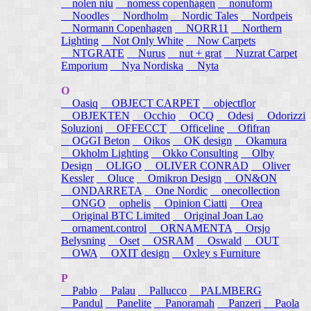
nolen niu
nomess copenhagen
nonuform
Noodles
Nordholm
Nordic Tales
Nordpeis
Normann Copenhagen
NORR11
Northern
Lighting
Not Only White
Now Carpets
NTGRATE
Nurus
nut + grat
Nuzrat Carpet
Emporium
Nya Nordiska
Nyta
O
Oasiq
OBJECT CARPET
objectflor
OBJEKTEN
Occhio
OCQ
Odesi
Odorizzi
Soluzioni
OFFECCT
Officeline
Ofifran
OGGI Beton
Oikos
OK design
Okamura
Okholm Lighting
Okko Consulting
Olby
Design
OLIGO
OLIVER CONRAD
Oliver
Kessler
Oluce
Omikron Design
ON&ON
ONDARRETA
One Nordic
onecollection
ONGO
ophelis
Opinion Ciatti
Orea
Original BTC Limited
Original Joan Lao
ornament.control
ORNAMENTA
Orsjo
Belysning
Oset
OSRAM
Oswald
OUT
OWA
OXIT design
Oxley s Furniture
P
Pablo
Palau
Pallucco
PALMBERG
Pandul
Panelite
Panoramah
Panzeri
Paola