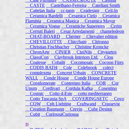
Case Furniture
CASSECROUTE
Cassina
CASTE
Castelhano-Ferreira
Catellani Smith
Cattelan Italia
cc-tapis
Ceadesign
Ceil-In
Ceramica Bardelli
Ceramica Cielo
Ceramica
Flaminia
Ceramica Magica
Ceramica Mayor
Ceramica Vogue
Ceramiche Supergres
Cerim
Cerruti Baleri
Cesar Arredamenti
chameledeon
CHAT-BOARD
Cherner
Chevalier edition
CHEVILLOTTE
Chiccham
Chivasso
Christian Fischbacher
Christine Kroncke
ChronArte
CINIER
CiniNils
Citygarten
ClassiCon
Claybrook Interiors Ltd.
Clou
Coalesse
Cobalti
Cocomosaic
Cocoon Fires
CODIS BATH
Cole
Colebrook
colect
complexma
Concept Urbain
CONCRETE
WALL
Conde House
Conde House Europe
Conglomerate
Contempo Italia
COR
Cor
Unum
Cordivari
Cordula Kafka
Cosentino
Cosmic
Cotto d-Este
cotto mediterraneo
Cotto Tuscania SpA
COVERINGSETC
Covo
COW
Cph Lighting
Craftwand
Crassevig
Creation Baumann
Crevin
Cube Design
Cubit
CuriousaCuriousa
D