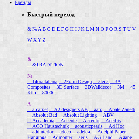
Бренды
Быстрый переход
&
№
A
B
C
D
E
F
G
H
I
J
K
L
M
N
O
P
Q
R
S
T
U
V
W
X
Y
Z
&
&TRADITION
№
14oraitaliana
2Form Design
2tec2
3A
Composites
3D Surface
3DWalldecor
3M
45
Kilo
8000C
A
a-carpet
A2 designers AB
aaro
Abate Zanetti
Absolut Bad
Absolut Lighting
ABV
Accademia
Accente
Accento
Acerbis
ACO Haustechnik
acousticpearls
Ad Hoc
addinterior
adeco
adele-c
Adelphi Paper
Hangings
Admonter
aeris
AG Land
Agape