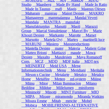
M-SHAPE
M2L
MA
Ma&De
MA-U
Studio
Maasberg
Made By Hand
Made In Ratio
Made In Taunus
mafi
Magis
Magnus Olesen
Maharam
maigrau
Maiori Design
MAKRO
Mamagreen
mammalampa
Mandal Veveri
Mandala
MANTRA
manufakt
Manufakturplus
Manutti
Maoli
Marazzi
Group
Marcal Signaletique
Marcel By
Marie
Khouri Design
Markanto
Marotte
Marset
Marsotto
Martela Oyj
Martex
martinelli luce
MARUNI
Masiero
Massproductions
Mastella Design
mater
Materia
Matiere Grise
Matteo Brioni
Mattiazzi
maude
Mawa
Design
Maxalto
Maxdesign
Maya Romanoff
Corp.
MCZ
MDD
MDF Italia
MDT-tex
MEINERTZ
Meld USA
Meng
Informationstechnik
Menu
Meridiani
Meritalia
Meson s Cucine
Metalarte
Metalco
Metalco
Home
Metalfire
Metten
mf-system
Miiing
Miinu
Miior
Milan Iluminacion
Milano
Bedding
Milldue
Millelumen
miniforms
Minimobl
Minotti
MINT Furniture
MIO
MIPA
Mirage
miramondo
Miranda Watkins
Misura Emme
Mitab
mmcite
Mobel
Mobica
MOBILFRESNO-ALTERNATIVE