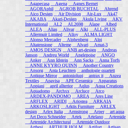
Agapecasa
Agena
Agnes Bernet
AGORAphil
AGROB BUCHTAL
Ahrend
Aico Design
Air Division
Air-Lux
Ak47
AKABA
Akari-Design
Akula Living
AKV
International
AL2
AL2698
Alape
Albed
ALEA
Alias
Alivar
Alki
ALL-PLUS
Allermuir Limited
Alloy
ALMA LIGHT
Alonso Mercader
Alphenberg
Alpi
Altatensione
Alteme
Alvari
Amat-3
AMOS DESIGN
ANB art-design
Andreas
Janson
Andreu World
Anglepoise
ANGO
Anker
Ann Idstein
Ann Sacks
Anna Torfs
ANNE KYYRO QUINN
Another Country
Ansorg
Anta Leuchten
anthologie quartett
Antique Mirror
antoniolupi
antrax it
Anzea
Textiles
Apavisa
APE Ceramica
Apparatus
Appiani
april allterior
Aqlus
Aqua Creations
Aquadomo
Archxx
Arcluce
Arco
ARDEX-PANDOMO
AREA
Ares Line
ARFLEX
ARIDI
Ariostea
ARKAIA
ARKOSLIGHT
Arktis Furniture
ARLEX
design
Arlex Italia
Armstrong
Arper
art aqua
Art Deco Schneider
Artek
Artelano
Artemide
Artemide Architectural
Artemide Outdoor
Arthesi
ARTHUR HOLM
Artifort
Artisan