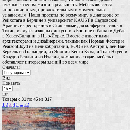
нужные качества жизни в реальность. Мебель является
инновационным, привлекательным и моментально
узнаваемым. Наши проекты по всему миру в диапазоне от
Рейхстага в Берлине в университет KAUST в Саудовской
Аравии, из ресторанов в Стокгольме для конференц-залов в
Токио, из музея изящных искусств в Бостоне и банки в Дубае
в Херст-Билдинг в Нью-Йорке. Вместе с известными
архитекторами и дизайнерами, такими как Норман Фостер и
PearsonLloyd из Великобритании, EOOS из Австрии, Бен Ван
Беркель из Голландии, из Японии Кенго Кума, и Тоан Нгуен и
Клаудио Беллини из Италии, компания создает мебель и
обставляет интерьеры зданий во всем мире.
Сначала:
Вид:
Показать:
шт.
Товары с
31
по
45
из
317
1
2
3
4
5
...
22