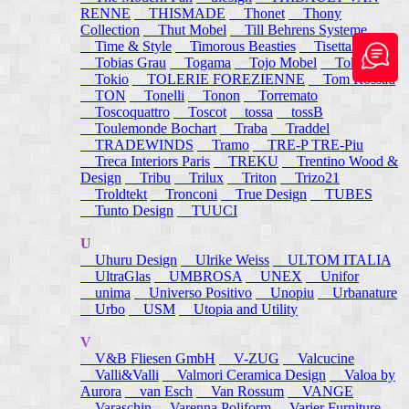
RENNE
THISMADE
Thonet
Thony
Collection
Thut Mobel
Till Behrens Systeme
Time & Style
Timorous Beasties
Tisettanta
Tobias Grau
Togama
Tojo Mobel
Token
Tokio
TOLERIE FOREZIENNE
Tom Rossau
TON
Tonelli
Tonon
Torremato
Toscoquattro
Toscot
tossa
tossB
Toulemonde Bochart
Traba
Traddel
TRADEWINDS
Tramo
TRE-P TRE-Piu
Treca Interiors Paris
TREKU
Trentino Wood &
Design
Tribu
Trilux
Triton
Trizo21
Troldtekt
Tronconi
True Design
TUBES
Tunto Design
TUUCI
U
Uhuru Design
Ulrike Weiss
ULTOM ITALIA
UltraGlas
UMBROSA
UNEX
Unifor
unima
Universo Positivo
Unopiu
Urbanature
Urbo
USM
Utopia and Utility
V
V&B Fliesen GmbH
V-ZUG
Valcucine
Valli&Valli
Valmori Ceramica Design
Valoa by
Aurora
van Esch
Van Rossum
VANGE
Varaschin
Varenna Poliform
Varier Furniture