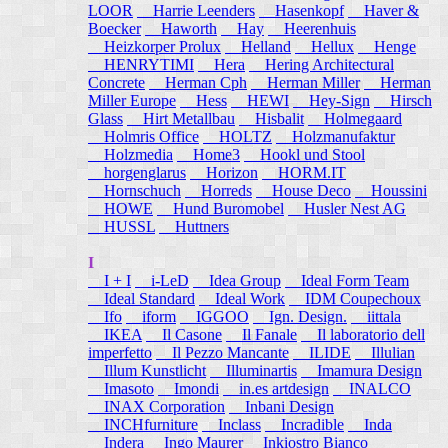
LOOR
Harrie Leenders
Hasenkopf
Haver &
Boecker
Haworth
Hay
Heerenhuis
Heizkorper Prolux
Helland
Hellux
Henge
HENRYTIMI
Hera
Hering Architectural
Concrete
Herman Cph
Herman Miller
Herman
Miller Europe
Hess
HEWI
Hey-Sign
Hirsch
Glass
Hirt Metallbau
Hisbalit
Holmegaard
Holmris Office
HOLTZ
Holzmanufaktur
Holzmedia
Home3
Hookl und Stool
horgenglarus
Horizon
HORM.IT
Hornschuch
Horreds
House Deco
Houssini
HOWE
Hund Buromobel
Husler Nest AG
HUSSL
Huttners
I
I + I
i-LeD
Idea Group
Ideal Form Team
Ideal Standard
Ideal Work
IDM Coupechoux
Ifo
iform
IGGOO
Ign. Design.
iittala
IKEA
Il Casone
Il Fanale
Il laboratorio dell
imperfetto
Il Pezzo Mancante
ILIDE
Illulian
Illum Kunstlicht
Illuminartis
Imamura Design
Imasoto
Imondi
in.es artdesign
INALCO
INAX Corporation
Inbani Design
INCHfurniture
Inclass
Incradible
Inda
Indera
Ingo Maurer
Inkiostro Bianco