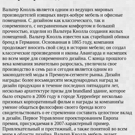
Вальтер Кнолль является одним из ведущих мировых
производителей изящных вверх-кобуре мебель и офисные
помещения. С дизайном как классического, так и
современного, с несравненным комфортом и большой
прочностью, изделия из Вальтера Кнолла создания жилых
помещений. Вальтер Кнолль известен как старейший обивки
бренд в Германии. Основанная в 1865 году, компания
продолжает вносить свой след в истории мебели; он создал
классические произведения и иконы Авангарда и насмешек
во всем мире для современного дизайна. С конца прошлого
века компания значительно разрослась, увеличила свое
производство в семь раз и сегодня является одним из
законодателей моды в Премиум-сегменте рынка. Дизайн
награды: более восьмидесяти международных наград за
дизайн продукции в течение последних пятнадцати лет,
несколько архитектуре призы для brandland здание, которое
было открыто в 2006 году в городе Херренберг несколько
призовых корпоративный фильм и награды за компания'ы
умение общаться философию своего бренда всего
свидетельствовать о ее стремлении составить целостное вклад
в дизайн. Первое Управление проектированием Европа
премия, присуждаемая в 2007-характерный пример.
Привлекательный и престижный, а также понятной во всем
мире в области дизайна, Вальтер Кнолль мебель делает