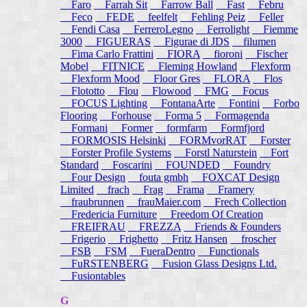
Faro
Farrah Sit
Farrow Ball
Fast
Febru
Feco
FEDE
feelfelt
Fehling Peiz
Feller
Fendi Casa
FerreroLegno
Ferrolight
Fiemme
3000
FIGUERAS
Figurae di JDS
filumen
Fima Carlo Frattini
FIORA
fioroni
Fischer
Mobel
FITNICE
Fleming Howland
Flexform
Flexform Mood
Floor Gres
FLORA
Flos
Flototto
Flou
Flowood
FMG
Focus
FOCUS Lighting
FontanaArte
Fontini
Forbo
Flooring
Forhouse
Forma 5
Formagenda
Formani
Former
formfarm
Formfjord
FORMOSIS Helsinki
FORMvorRAT
Forster
Forster Profile Systems
Forstl Naturstein
Fort
Standard
Foscarini
FOUNDED
Foundry
Four Design
fouta gmbh
FOXCAT Design
Limited
frach
Frag
Frama
Framery
fraubrunnen
frauMaier.com
Frech Collection
Fredericia Furniture
Freedom Of Creation
FREIFRAU
FREZZA
Friends & Founders
Frigerio
Frighetto
Fritz Hansen
froscher
FSB
FSM
FueraDentro
Functionals
FuRSTENBERG
Fusion Glass Designs Ltd.
Fusiontables
G