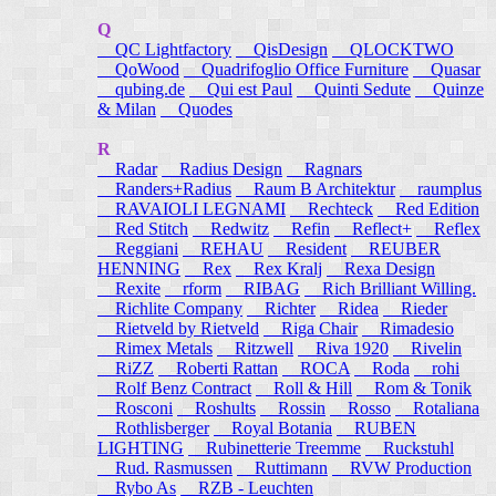
Q
QC Lightfactory
QisDesign
QLOCKTWO
QoWood
Quadrifoglio Office Furniture
Quasar
qubing.de
Qui est Paul
Quinti Sedute
Quinze
& Milan
Quodes
R
Radar
Radius Design
Ragnars
Randers+Radius
Raum B Architektur
raumplus
RAVAIOLI LEGNAMI
Rechteck
Red Edition
Red Stitch
Redwitz
Refin
Reflect+
Reflex
Reggiani
REHAU
Resident
REUBER
HENNING
Rex
Rex Kralj
Rexa Design
Rexite
rform
RIBAG
Rich Brilliant Willing.
Richlite Company
Richter
Ridea
Rieder
Rietveld by Rietveld
Riga Chair
Rimadesio
Rimex Metals
Ritzwell
Riva 1920
Rivelin
RiZZ
Roberti Rattan
ROCA
Roda
rohi
Rolf Benz Contract
Roll & Hill
Rom & Tonik
Rosconi
Roshults
Rossin
Rosso
Rotaliana
Rothlisberger
Royal Botania
RUBEN
LIGHTING
Rubinetterie Treemme
Ruckstuhl
Rud. Rasmussen
Ruttimann
RVW Production
Rybo As
RZB - Leuchten