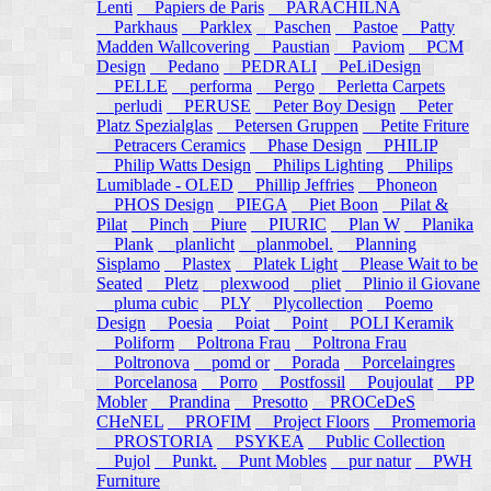
Lenti
Papiers de Paris
PARACHILNA
Parkhaus
Parklex
Paschen
Pastoe
Patty
Madden Wallcovering
Paustian
Paviom
PCM
Design
Pedano
PEDRALI
PeLiDesign
PELLE
performa
Pergo
Perletta Carpets
perludi
PERUSE
Peter Boy Design
Peter
Platz Spezialglas
Petersen Gruppen
Petite Friture
Petracers Ceramics
Phase Design
PHILIP
Philip Watts Design
Philips Lighting
Philips
Lumiblade - OLED
Phillip Jeffries
Phoneon
PHOS Design
PIEGA
Piet Boon
Pilat &
Pilat
Pinch
Piure
PIURIC
Plan W
Planika
Plank
planlicht
planmobel.
Planning
Sisplamo
Plastex
Platek Light
Please Wait to be
Seated
Pletz
plexwood
pliet
Plinio il Giovane
pluma cubic
PLY
Plycollection
Poemo
Design
Poesia
Poiat
Point
POLI Keramik
Poliform
Poltrona Frau
Poltrona Frau
Poltronova
pomd or
Porada
Porcelaingres
Porcelanosa
Porro
Postfossil
Poujoulat
PP
Mobler
Prandina
Presotto
PROCeDeS
CHeNEL
PROFIM
Project Floors
Promemoria
PROSTORIA
PSYKEA
Public Collection
Pujol
Punkt.
Punt Mobles
pur natur
PWH
Furniture