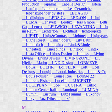
Production
lapalma
Lapelle Design
lasfera
Laufen
Laurameroni
Lea Ceramiche
lebenszubehoer by stef s
LEDAGIO
Ledlighting
LEDS-C4
LEDsON
Lehni
LEMA
Lensvelt
Leolux
less n more
Letti
Co
Leucos
LEUWICO
LEVANTINA
Licht
im Raum
Lichterloh
Lichtlauf
lichtprojekte
LIEHT
Light&Contrast
Lightnet
Lightyears
Ligne Roset
Lillian oberg
Lily Latifi
Limited.ch
Limpalux
Linde&Linde
Lineabeta
Lineablinds
Linteloo
Lintex
Lista Office
Lithos Design
Lithoss
Living
Divani
Living Jewels
LIVINGZONE
LK
Hjelle
Lladro
LND Design
LOBMEYR
LoCa
LOEHR
LoFFLER
Loft
Loll
Designs
Longhi
Loook Industries
Loop & Co
Louis Poulsen
Louise Roe
Lounge 22
Lourens Fisher
Lucelab
LUCENTE
LUCEPLAN
luce²
LUCTRA
Luflic
Lumen Center Italia
Lumigraf
LUMINA
Lumini
Lustrum
Lutz Huning
Luxonov
Luxy
Luz Difusion
lzf
M