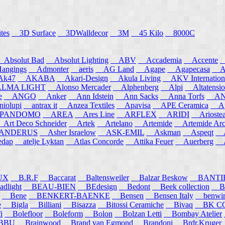
tes
3D Surface
3DWalldecor
3M
45 Kilo
8000C
Absolut Bad
Absolut Lighting
ABV
Accademia
Accente
A
angings
Admonter
aeris
AG Land
Agape
Agapecasa
Ag
k47
AKABA
Akari-Design
Akula Living
AKV Internation
MA LIGHT
Alonso Mercader
Alphenberg
Alpi
Altatensio
e
ANGO
Anker
Ann Idstein
Ann Sacks
Anna Torfs
ANN
iolupi
antrax it
Anzea Textiles
Apavisa
APE Ceramica
App
PANDOMO
AREA
Ares Line
ARFLEX
ARIDI
Arioste
rt Deco Schneider
Artek
Artelano
Artemide
Artemide Arch
NDERUS
Asher Israelow
ASK-EMIL
Askman
Aspeqt
A
edap
atelje Lyktan
Atlas Concorde
Attika Feuer
Auerberg
Au
UX
B.R.F
Baccarat
Baltensweiler
Balzar Beskow
BANTI
dlight
BEAU-BIEN
BEdesign
Bedont
Beek collection
B
Bene
BENKERT-BAENKE
Bensen
Bensen Italy
benwirth
e
Bigla
Billiani
Bisazza
Bitossi Ceramiche
Bivaq
BK CO
i
Bolefloor
Boleform
Bolon
Bolzan Letti
Bombay Atelier
BBU
Brainwood
Brand van Egmond
Brandoni
Brdr.Kruger