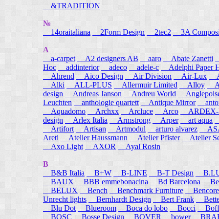
&TRADITION
№
14oraitaliana
2Form Design
2tec2
3A Composi
A
a-carpet
A2 designers AB
aaro
Abate Zanetti
Hoc
addinterior
adeco
adele-c
Adelphi Paper H
Ahrend
Aico Design
Air Division
Air-Lux
A
Alki
ALL-PLUS
Allermuir Limited
Alloy
AL
design
Andreas Janson
Andreu World
Anglepois
Leuchten
anthologie quartett
Antique Mirror
anton
Aquadomo
Archxx
Arcluce
Arco
ARDEX-
design
Arlex Italia
Armstrong
Arper
art aqua
A
Artifort
Artisan
Artmodul
arturo alvarez
ASA
Areti
Atelier Haussmann
Atelier Pfister
Atelier S
Axo Light
AXOR
Ayal Rosin
B
B&B Italia
B+W
B-LINE
B-T Design
B.L
BAUX
BBB emmebonacina
Bd Barcelona
Bea
BELUX
Bench
Benchmark Furniture
Bencore
Unrecht lights
Bernhardt Design
Bert Frank
Bett
Blu Dot
Blueroom
Boca do lobo
Bocci
Boff
BOSC
Bosse Design
BOVER
bower
BRA