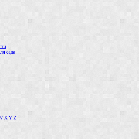
сти
ля сада
W
X
Y
Z