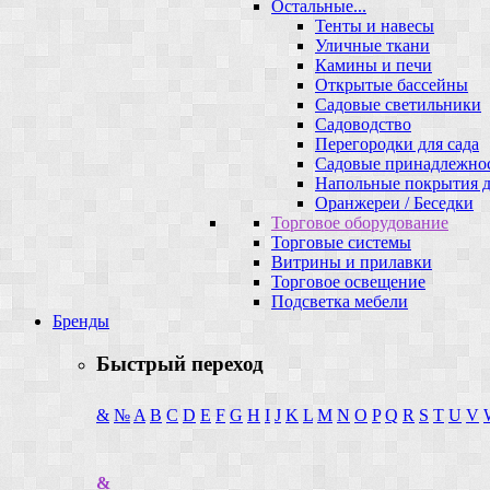
Остальные...
Тенты и навесы
Уличные ткани
Камины и печи
Открытые бассейны
Садовые светильники
Садоводство
Перегородки для сада
Садовые принадлежно
Напольные покрытия д
Оранжереи / Беседки
Торговое оборудование
Торговые системы
Витрины и прилавки
Торговое освещение
Подсветка мебели
Бренды
Быстрый переход
&
№
A
B
C
D
E
F
G
H
I
J
K
L
M
N
O
P
Q
R
S
T
U
V
&