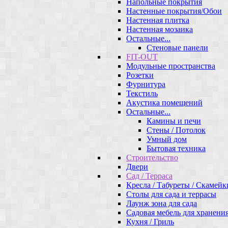
Напольные покрытия
Настенные покрытия/Обои
Настенная плитка
Настенная мозаика
Остальные...
Стеновые панели
FIT-OUT
Модульные пространства
Розетки
Фурнитура
Текстиль
Акустика помещений
Остальные...
Камины и печи
Стены / Потолок
Умный дом
Бытовая техника
Строительство
Двери
Сад / Терраса
Кресла / Табуреты / Скамейк
Столы для сада и террасы
Лаунж зона для сада
Садовая мебель для хранени
Кухня / Гриль