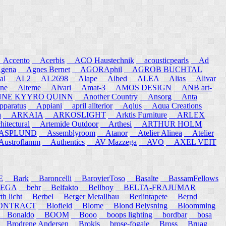
ccento
Acerbis
ACO Haustechnik
acousticpearls
Ad
ena
Agnes Bernet
AGORAphil
AGROB BUCHTAL
al
AL2
AL2698
Alape
Albed
ALEA
Alias
Alivar
ne
Alteme
Alvari
Amat-3
AMOS DESIGN
ANB art-
E KYYRO QUINN
Another Country
Ansorg
Anta
aratus
Appiani
april allterior
Aqlus
Aqua Creations
a
ARKAIA
ARKOSLIGHT
Arktis Furniture
ARLEX
itectural
Artemide Outdoor
Arthesi
ARTHUR HOLM
SPLUND
Assemblyroom
Atanor
Atelier Alinea
Atelier
stroflamm
Authentics
AV Mazzega
AVO
AXEL VEIT
E
Bark
Baroncelli
BarovierToso
Basalte
BassamFellows
EGA
behr
Belfakto
Bellboy
BELTA-FRAJUMAR
 licht
Berbel
Berger Metallbau
Berlintapete
Bernd
NTRACT
Blofield
Blome
Blond Belysning
Bloomming
Bonaldo
BOOM
Booo
boops lighting
bordbar
bosa
Brodrene Andersen
Brokis
brose-fogale
Bross
Bruag