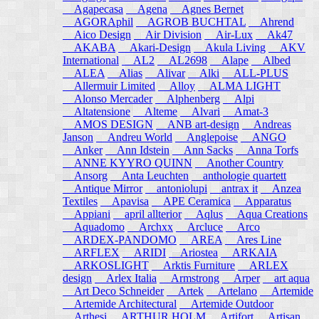
Agapecasa
Agena
Agnes Bernet
AGORAphil
AGROB BUCHTAL
Ahrend
Aico Design
Air Division
Air-Lux
Ak47
AKABA
Akari-Design
Akula Living
AKV
International
AL2
AL2698
Alape
Albed
ALEA
Alias
Alivar
Alki
ALL-PLUS
Allermuir Limited
Alloy
ALMA LIGHT
Alonso Mercader
Alphenberg
Alpi
Altatensione
Alteme
Alvari
Amat-3
AMOS DESIGN
ANB art-design
Andreas
Janson
Andreu World
Anglepoise
ANGO
Anker
Ann Idstein
Ann Sacks
Anna Torfs
ANNE KYYRO QUINN
Another Country
Ansorg
Anta Leuchten
anthologie quartett
Antique Mirror
antoniolupi
antrax it
Anzea
Textiles
Apavisa
APE Ceramica
Apparatus
Appiani
april allterior
Aqlus
Aqua Creations
Aquadomo
Archxx
Arcluce
Arco
ARDEX-PANDOMO
AREA
Ares Line
ARFLEX
ARIDI
Ariostea
ARKAIA
ARKOSLIGHT
Arktis Furniture
ARLEX
design
Arlex Italia
Armstrong
Arper
art aqua
Art Deco Schneider
Artek
Artelano
Artemide
Artemide Architectural
Artemide Outdoor
Arthesi
ARTHUR HOLM
Artifort
Artisan