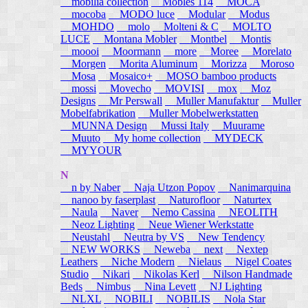
mobilia collection
Mobles 114
MOCA
mocoba
MODO luce
Modular
Modus
MOHDO
molo
Molteni & C
MOLTO
LUCE
Montana Mobler
Montbel
Montis
moooi
Moormann
more
Moree
Morelato
Morgen
Morita Aluminum
Morizza
Moroso
Mosa
Mosaico+
MOSO bamboo products
mossi
Movecho
MOVISI
mox
Moz
Designs
Mr Perswall
Muller Manufaktur
Muller
Mobelfabrikation
Muller Mobelwerkstatten
MUNNA Design
Mussi Italy
Muurame
Muuto
My home collection
MYDECK
MYYOUR
N
n by Naber
Naja Utzon Popov
Nanimarquina
nanoo by faserplast
Naturofloor
Naturtex
Naula
Naver
Nemo Cassina
NEOLITH
Neoz Lighting
Neue Wiener Werkstatte
Neustahl
Neutra by VS
New Tendency
NEW WORKS
Neweba
next
Nextep
Leathers
Niche Modern
Nielaus
Nigel Coates
Studio
Nikari
Nikolas Kerl
Nilson Handmade
Beds
Nimbus
Nina Levett
NJ Lighting
NLXL
NOBILI
NOBILIS
Nola Star