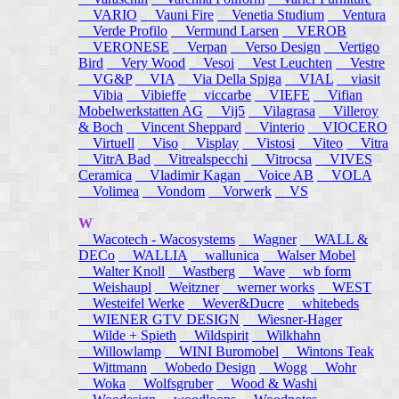
VARIO
Vauni Fire
Venetia Studium
Ventura
Verde Profilo
Vermund Larsen
VEROB
VERONESE
Verpan
Verso Design
Vertigo
Bird
Very Wood
Vesoi
Vest Leuchten
Vestre
VG&P
VIA
Via Della Spiga
VIAL
viasit
Vibia
Vibieffe
viccarbe
VIEFE
Vifian
Mobelwerkstatten AG
Vij5
Vilagrasa
Villeroy
& Boch
Vincent Sheppard
Vinterio
VIOCERO
Virtuell
Viso
Visplay
Vistosi
Viteo
Vitra
VitrA Bad
Vitrealspecchi
Vitrocsa
VIVES
Ceramica
Vladimir Kagan
Voice AB
VOLA
Volimea
Vondom
Vorwerk
VS
W
Wacotech - Wacosystems
Wagner
WALL &
DECo
WALLIA
wallunica
Walser Mobel
Walter Knoll
Wastberg
Wave
wb form
Weishaupl
Weitzner
werner works
WEST
Westeifel Werke
Wever&Ducre
whitebeds
WIENER GTV DESIGN
Wiesner-Hager
Wilde + Spieth
Wildspirit
Wilkhahn
Willowlamp
WINI Buromobel
Wintons Teak
Wittmann
Wobedo Design
Wogg
Wohr
Woka
Wolfsgruber
Wood & Washi