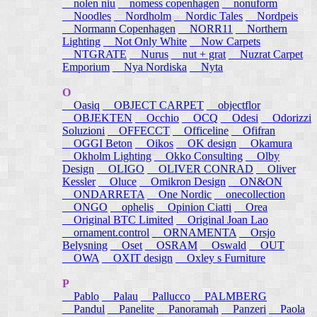
nolen niu
nomess copenhagen
nonuform
Noodles
Nordholm
Nordic Tales
Nordpeis
Normann Copenhagen
NORR11
Northern
Lighting
Not Only White
Now Carpets
NTGRATE
Nurus
nut + grat
Nuzrat Carpet
Emporium
Nya Nordiska
Nyta
O
Oasiq
OBJECT CARPET
objectflor
OBJEKTEN
Occhio
OCQ
Odesi
Odorizzi
Soluzioni
OFFECCT
Officeline
Ofifran
OGGI Beton
Oikos
OK design
Okamura
Okholm Lighting
Okko Consulting
Olby
Design
OLIGO
OLIVER CONRAD
Oliver
Kessler
Oluce
Omikron Design
ON&ON
ONDARRETA
One Nordic
onecollection
ONGO
ophelis
Opinion Ciatti
Orea
Original BTC Limited
Original Joan Lao
ornament.control
ORNAMENTA
Orsjo
Belysning
Oset
OSRAM
Oswald
OUT
OWA
OXIT design
Oxley s Furniture
P
Pablo
Palau
Pallucco
PALMBERG
Pandul
Panelite
Panoramah
Panzeri
Paola