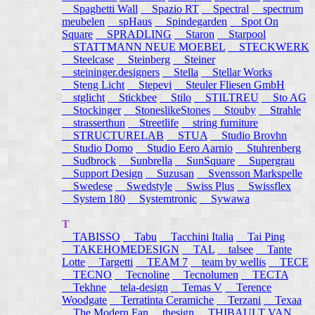
Spaghetti Wall
Spazio RT
Spectral
spectrum
meubelen
spHaus
Spindegarden
Spot On
Square
SPRADLING
Staron
Starpool
STATTMANN NEUE MOEBEL
STECKWERK
Steelcase
Steinberg
Steiner
steininger.designers
Stella
Stellar Works
Steng Licht
Stepevi
Steuler Fliesen GmbH
stglicht
Stickbee
Stilo
STILTREU
Sto AG
Stockinger
StoneslikeStones
Stouby
Strahle
strasserthun
Streetlife
string furniture
STRUCTURELAB
STUA
Studio Brovhn
Studio Domo
Studio Eero Aarnio
Stuhrenberg
Sudbrock
Sunbrella
SunSquare
Supergrau
Support Design
Suzusan
Svensson Markspelle
Swedese
Swedstyle
Swiss Plus
Swissflex
System 180
Systemtronic
Sywawa
T
TABISSO
Tabu
Tacchini Italia
Tai Ping
TAKEHOMEDESIGN
TAL
talsee
Tante
Lotte
Targetti
TEAM 7
team by wellis
TECE
TECNO
Tecnoline
Tecnolumen
TECTA
Tekhne
tela-design
Temas V
Terence
Woodgate
Terratinta Ceramiche
Terzani
Texaa
The Modern Fan
thesign
THIBAULT VAN