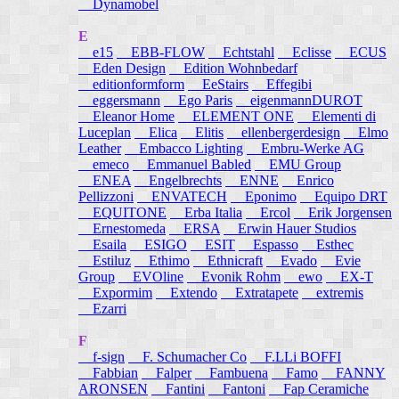
Dynamobel
E
e15
EBB-FLOW
Echtstahl
Eclisse
ECUS
Eden Design
Edition Wohnbedarf
editionformform
EeStairs
Effegibi
eggersmann
Ego Paris
eigenmannDUROT
Eleanor Home
ELEMENT ONE
Elementi di
Luceplan
Elica
Elitis
ellenbergerdesign
Elmo
Leather
Embacco Lighting
Embru-Werke AG
emeco
Emmanuel Babled
EMU Group
ENEA
Engelbrechts
ENNE
Enrico
Pellizzoni
ENVATECH
Eponimo
Equipo DRT
EQUITONE
Erba Italia
Ercol
Erik Jorgensen
Ernestomeda
ERSA
Erwin Hauer Studios
Esaila
ESIGO
ESIT
Espasso
Esthec
Estiluz
Ethimo
Ethnicraft
Evado
Evie
Group
EVOline
Evonik Rohm
ewo
EX-T
Expormim
Extendo
Extratapete
extremis
Ezarri
F
f-sign
F. Schumacher Co
F.LLi BOFFI
Fabbian
Falper
Fambuena
Famo
FANNY
ARONSEN
Fantini
Fantoni
Fap Ceramiche