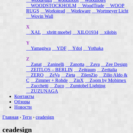
Woodesign
woodloops
Woodnotes
WOODSTOCKHOLM
WoodTrade
WOOP
RUGS
Workstead
Workware
Wortmeyer Licht
Wovin Wall
X
XAL
xbritt moebel
XILO1934
xilobis
Y
Yamagiwa
YDF
Ydol
Yothaka
Z
Zanat
Zaninelli
Zanotta
Zava
Zee Design
ZEITLOS – BERLIN
Zeitraum
Zeritalia
ZERO
ZeVa
Zieta
ZilenZio
Zilio Aldo &
C
Zimmer + Rohde
ZinX
Zoom by Mobimex
Zucchetti
Zuco
Zumtobel Lighting
ZUZUNAGA
Контакты
Обзоры
Новости
Главная
›
Теги
›
ceadesign
ceadesign