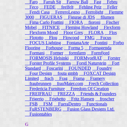
Faro
Farrah Sit
Farrow Ball
Fast
Febru
Feco
FEDE
feelfelt
Fehling Peiz
Feller
Fendi Casa
FerreroLegno
Ferrolight
Fiemme
3000
FIGUERAS
Figurae di JDS
filumen
Fima Carlo Frattini
FIORA
fioroni
Fischer
Mobel
FITNICE
Fleming Howland
Flexform
Flexform Mood
Floor Gres
FLORA
Flos
Flototto
Flou
Flowood
FMG
Focus
FOCUS Lighting
FontanaArte
Fontini
Forbo
Flooring
Forhouse
Forma 5
Formagenda
Formani
Former
formfarm
Formfjord
FORMOSIS Helsinki
FORMvorRAT
Forster
Forster Profile Systems
Forstl Naturstein
Fort
Standard
Foscarini
FOUNDED
Foundry
Four Design
fouta gmbh
FOXCAT Design
Limited
frach
Frag
Frama
Framery
fraubrunnen
frauMaier.com
Frech Collection
Fredericia Furniture
Freedom Of Creation
FREIFRAU
FREZZA
Friends & Founders
Frigerio
Frighetto
Fritz Hansen
froscher
FSB
FSM
FueraDentro
Functionals
FuRSTENBERG
Fusion Glass Designs Ltd.
Fusiontables
G