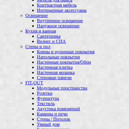
Контрактная мебель
Интерьерные аксессуары
Освещение
Внутреннее освещение
Наружное освещение
Кухня и ванная
Сантехника
Велнес и СПА
Стены и пол
Ковры и рулонные покрытия
Напольные покрытия
Настенные покрытия/Обои
Настенная плитка
Настенная мозаика
Стеновые панели
FIT-OUT
Модульные пространства
Розетки
Фурнитура
Текстиль
Акустика помещений
Камины и печи
Стены / Потолок
Умный дом