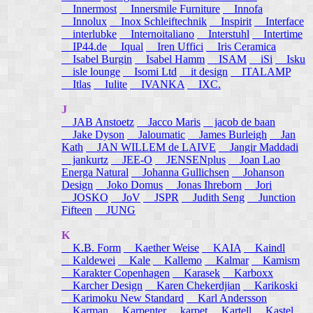
Innermost
Innersmile Furniture
Innofa
Innolux
Inox Schleiftechnik
Inspirit
Interface
interlubke
Internoitaliano
Interstuhl
Intertime
IP44.de
Iqual
Iren Uffici
Iris Ceramica
Isabel Burgin
Isabel Hamm
ISAM
iSi
Isku
isle lounge
Isomi Ltd
it design
ITALAMP
Itlas
Iulite
IVANKA
IXC.
J
JAB Anstoetz
Jacco Maris
jacob de baan
Jake Dyson
Jaloumatic
James Burleigh
Jan
Kath
JAN WILLEM de LAIVE
Jangir Maddadi
jankurtz
JEE-O
JENSENplus
Joan Lao
Energa Natural
Johanna Gullichsen
Johanson
Design
Joko Domus
Jonas Ihreborn
Jori
JOSKO
JoV
JSPR
Judith Seng
Junction
Fifteen
JUNG
K
K.B. Form
Kaether Weise
KAIA
Kaindl
Kaldewei
Kale
Kallemo
Kalmar
Kamism
Karakter Copenhagen
Karasek
Karboxx
Karcher Design
Karen Chekerdjian
Karikoski
Karimoku New Standard
Karl Andersson
Karman
Karpenter
karpet
Kartell
Kastel