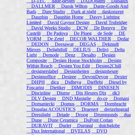
D-TEC
dade-design
DADObaths
Daisalux
DALLMER
Dansk Wilton
Dante-Goods And
Bads
Dare Studio
Dark at night
daskonzept
Dauphin
Dauphin Home
Davey Lighting
Limited
David Gaynor Design
David Trubridge
David Weeks Studio
DCW
De Breuyn
De
Castelli
De Padova
De Ploeg
de Sede
DE
VORM
De Zetel
DECOR WALTHER
Dedar
DEDON
Deesawat
DEGAS
Deknudt
Mirrors
Delightfull
DELIUS
Delivi
Delta
Light
Demode
Denz
Desalto
Design
Composite
Design House Stockholm
Design
Within Reach
Design You Edit
Design2Chill
designerslabel
Designheiten
designheure
Designoffice
Desiree
DevonDevon
Dexter
DHPH
dica
Didheya
Dieffebi
Diesel by
Foscarini
Dietiker
DIMODIS
DINESEN
Discipline
Diurne
Dix Heures Dix
dk3
DLV Design
DND Maniglie
do-ce
Domani
Domaniecki
Domus
DORMA
Dornbracht
Douglas ACOUSTICS
Draenert
dreizehngrad
Dresslight
Driade
Droog
Drummonds
dua
Dune
Dune Ceramica
DuPont Corian
DURAVIT
Durlet
Duropal
dutchglobe
Dux International
DVELAS
DVO