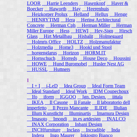
LOOR
Harrie Leenders
Hasenkopf
Haver &
Boecker
Haworth
Hay
Heerenhuis
Heizkorper Prolux
Helland
Hellux
Henge
HENRYTIMI
Hera
Hering Architectural
Concrete
Herman Cph
Herman Miller
Herman
Miller Europe
Hess
HEWI
Hey-Sign
Hirsch
Glass
Hirt Metallbau
Hisbalit
Holmegaard
Holmris Office
HOLTZ
Holzmanufaktur
Holzmedia
Home3
Hookl und Stool
horgenglarus
Horizon
HORM.IT
Hornschuch
Horreds
House Deco
Houssini
HOWE
Hund Buromobel
Husler Nest AG
HUSSL
Huttners
I
I + I
i-LeD
Idea Group
Ideal Form Team
Ideal Standard
Ideal Work
IDM Coupechoux
Ifo
iform
IGGOO
Ign. Design.
iittala
IKEA
Il Casone
Il Fanale
Il laboratorio dell
imperfetto
Il Pezzo Mancante
ILIDE
Illulian
Illum Kunstlicht
Illuminartis
Imamura Design
Imasoto
Imondi
in.es artdesign
INALCO
INAX Corporation
Inbani Design
INCHfurniture
Inclass
Incradible
Inda
Indera
Ingo Maurer
Inkiostro Bianco