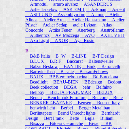
Artmodul
arturo alvarez
ASANDERUS
Asher Israelow
ASK-EMIL
Askman
Aspeqt
ASPLUND
Assemblyroom
Atanor
Atelier
Alinea
Atelier Areti
Atelier Haussmann
Atelier
Pfister
Atelier Sedap
atelje Lyktan
Atlas
Concorde
Attika Feuer
Auerberg
Austroflamm
Authentics
AV Mazzega
AVO
AXEL VEIT
Axo Light
AXOR
Ayal Rosin
B
B&B Italia
B+W
B-LINE
B-T Design
B.LUX
B.R.F
Baccarat
Baltensweiler
Balzar Beskow
BANTIE
Bark
Baroncelli
BarovierToso
Basalte
BassamFellows
BAUX
BBB emmebonacina
Bd Barcelona
Beadlight
BEAU-BIEN
BEdesign
Bedont
Beek collection
BEGA
behr
Belfakto
Bellboy
BELTA-FRAJUMAR
BELUX
Bench
Benchmark Furniture
Bencore
Bene
BENKERT-BAENKE
Bensen
Bensen Italy
benwirth licht
Berbel
Berger Metallbau
Berlintapete
Bernd Unrecht lights
Bernhardt
Design
Bert Frank
Bette
Bigla
Billiani
Bisazza
Bitossi Ceramiche
Bivaq
BK
CONTRACT
Blofield
Blome
Blond Belysning