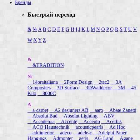
Бренды
Быстрый переход
&
№
A
B
C
D
E
F
G
H
I
J
K
L
M
N
O
P
Q
R
S
T
U
V
W
X
Y
Z
&
&TRADITION
№
14oraitaliana
2Form Design
2tec2
3A
Composites
3D Surface
3DWalldecor
3M
45
Kilo
8000C
A
a-carpet
A2 designers AB
aaro
Abate Zanetti
Absolut Bad
Absolut Lighting
ABV
Accademia
Accente
Accento
Acerbis
ACO Haustechnik
acousticpearls
Ad Hoc
addinterior
adeco
adele-c
Adelphi Paper
Hangings
Admonter
aeris
AG Land
Agape