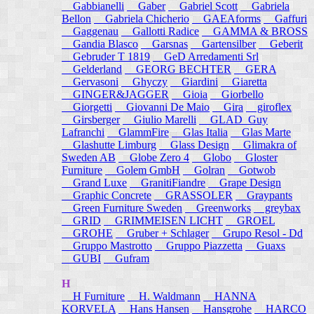
Gabbianelli
Gaber
Gabriel Scott
Gabriela
Bellon
Gabriela Chicherio
GAEAforms
Gaffuri
Gaggenau
Gallotti Radice
GAMMA & BROSS
Gandia Blasco
Garsnas
Gartensilber
Geberit
Gebruder T 1819
GeD Arredamenti Srl
Gelderland
GEORG BECHTER
GERA
Gervasoni
Ghyczy
Giardini
Giaretta
GINGER&JAGGER
Gioia
Giorbello
Giorgetti
Giovanni De Maio
Gira
giroflex
Girsberger
Giulio Marelli
GLAD_Guy
Lafranchi
GlammFire
Glas Italia
Glas Marte
Glashutte Limburg
Glass Design
Glimakra of
Sweden AB
Globe Zero 4
Globo
Gloster
Furniture
Golem GmbH
Golran
Gotwob
Grand Luxe
GranitiFiandre
Grape Design
Graphic Concrete
GRASSOLER
Graypants
Green Furniture Sweden
Greenworks
greybax
GRID
GRIMMEISEN LICHT
GROEL
GROHE
Gruber + Schlager
Grupo Resol - Dd
Gruppo Mastrotto
Gruppo Piazzetta
Guaxs
GUBI
Gufram
H
H Furniture
H. Waldmann
HANNA
KORVELA
Hans Hansen
Hansgrohe
HARCO