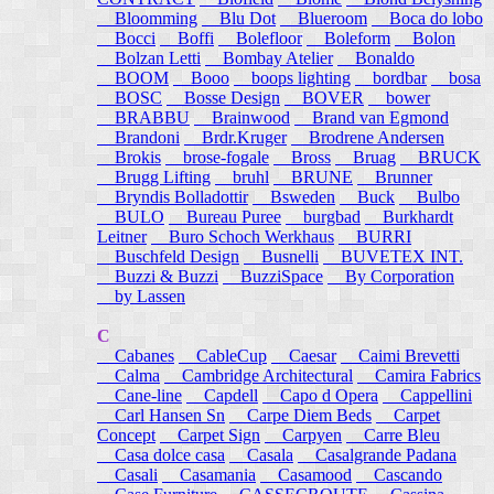
Bloomming
Blu Dot
Blueroom
Boca do lobo
Bocci
Boffi
Bolefloor
Boleform
Bolon
Bolzan Letti
Bombay Atelier
Bonaldo
BOOM
Booo
boops lighting
bordbar
bosa
BOSC
Bosse Design
BOVER
bower
BRABBU
Brainwood
Brand van Egmond
Brandoni
Brdr.Kruger
Brodrene Andersen
Brokis
brose-fogale
Bross
Bruag
BRUCK
Brugg Lifting
bruhl
BRUNE
Brunner
Bryndis Bolladottir
Bsweden
Buck
Bulbo
BULO
Bureau Puree
burgbad
Burkhardt
Leitner
Buro Schoch Werkhaus
BURRI
Buschfeld Design
Busnelli
BUVETEX INT.
Buzzi & Buzzi
BuzziSpace
By Corporation
by Lassen
C
Cabanes
CableCup
Caesar
Caimi Brevetti
Calma
Cambridge Architectural
Camira Fabrics
Cane-line
Capdell
Capo d Opera
Cappellini
Carl Hansen Sn
Carpe Diem Beds
Carpet
Concept
Carpet Sign
Carpyen
Carre Bleu
Casa dolce casa
Casala
Casalgrande Padana
Casali
Casamania
Casamood
Cascando