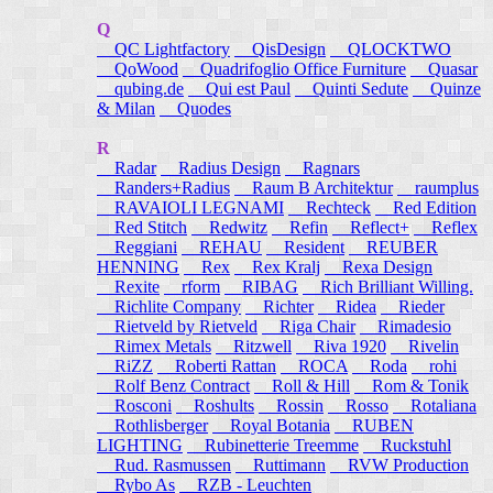
Q
QC Lightfactory
QisDesign
QLOCKTWO
QoWood
Quadrifoglio Office Furniture
Quasar
qubing.de
Qui est Paul
Quinti Sedute
Quinze
& Milan
Quodes
R
Radar
Radius Design
Ragnars
Randers+Radius
Raum B Architektur
raumplus
RAVAIOLI LEGNAMI
Rechteck
Red Edition
Red Stitch
Redwitz
Refin
Reflect+
Reflex
Reggiani
REHAU
Resident
REUBER
HENNING
Rex
Rex Kralj
Rexa Design
Rexite
rform
RIBAG
Rich Brilliant Willing.
Richlite Company
Richter
Ridea
Rieder
Rietveld by Rietveld
Riga Chair
Rimadesio
Rimex Metals
Ritzwell
Riva 1920
Rivelin
RiZZ
Roberti Rattan
ROCA
Roda
rohi
Rolf Benz Contract
Roll & Hill
Rom & Tonik
Rosconi
Roshults
Rossin
Rosso
Rotaliana
Rothlisberger
Royal Botania
RUBEN
LIGHTING
Rubinetterie Treemme
Ruckstuhl
Rud. Rasmussen
Ruttimann
RVW Production
Rybo As
RZB - Leuchten