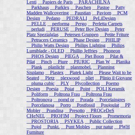
Lenti
Papiers de Paris
PARACHILNA
Parkhaus
Parklex
Paschen
Pastoe
Patty
Madden Wallcovering
Paustian
Paviom
PCM
Design
Pedano
PEDRALI
PeLiDesign
PELLE
performa
Pergo
Perletta Carpets
perludi
PERUSE
Peter Boy Design
Peter
Platz Spezialglas
Petersen Gruppen
Petite Friture
Petracers Ceramics
Phase Design
PHILIP
Philip Watts Design
Philips Lighting
Philips
Lumiblade - OLED
Phillip Jeffries
Phoneon
PHOS Design
PIEGA
Piet Boon
Pilat &
Pilat
Pinch
Piure
PIURIC
Plan W
Planika
Plank
planlicht
planmobel.
Planning
Sisplamo
Plastex
Platek Light
Please Wait to be
Seated
Pletz
plexwood
pliet
Plinio il Giovane
pluma cubic
PLY
Plycollection
Poemo
Design
Poesia
Poiat
Point
POLI Keramik
Poliform
Poltrona Frau
Poltrona Frau
Poltronova
pomd or
Porada
Porcelaingres
Porcelanosa
Porro
Postfossil
Poujoulat
PP
Mobler
Prandina
Presotto
PROCeDeS
CHeNEL
PROFIM
Project Floors
Promemoria
PROSTORIA
PSYKEA
Public Collection
Pujol
Punkt.
Punt Mobles
pur natur
PWH
Furniture