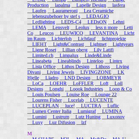
Production
lapalma
Lapelle Design
lasfera
Laufen
Laurameroni
Lea Ceramiche
lebenszubehoer by stef s
LEDAGIO
Ledlighting
LEDS-C4
LEDsON
Lehni
LEMA
Lensvelt
Leolux
less n more
Letti
Co
Leucos
LEUWICO
LEVANTINA
Licht
im Raum
Lichterloh
Lichtlauf
lichtprojekte
LIEHT
Light&Contrast
Lightnet
Lightyears
Ligne Roset
Lillian oberg
Lily Latifi
Limited.ch
Limpalux
Linde&Linde
Lineabeta
Lineablinds
Linteloo
Lintex
Lista Office
Lithos Design
Lithoss
Living
Divani
Living Jewels
LIVINGZONE
LK
Hjelle
Lladro
LND Design
LOBMEYR
LoCa
LOEHR
LoFFLER
Loft
Loll
Designs
Longhi
Loook Industries
Loop & Co
Louis Poulsen
Louise Roe
Lounge 22
Lourens Fisher
Lucelab
LUCENTE
LUCEPLAN
luce²
LUCTRA
Luflic
Lumen Center Italia
Lumigraf
LUMINA
Lumini
Lustrum
Lutz Huning
Luxonov
Luxy
Luz Difusion
lzf
M