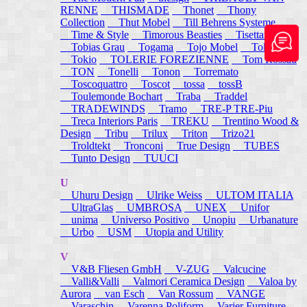
RENNE
THISMADE
Thonet
Thony
Collection
Thut Mobel
Till Behrens Systeme
Time & Style
Timorous Beasties
Tisettanta
Tobias Grau
Togama
Tojo Mobel
Token
Tokio
TOLERIE FOREZIENNE
Tom Rossau
TON
Tonelli
Tonon
Torremato
Toscoquattro
Toscot
tossa
tossB
Toulemonde Bochart
Traba
Traddel
TRADEWINDS
Tramo
TRE-P TRE-Piu
Treca Interiors Paris
TREKU
Trentino Wood &
Design
Tribu
Trilux
Triton
Trizo21
Troldtekt
Tronconi
True Design
TUBES
Tunto Design
TUUCI
U
Uhuru Design
Ulrike Weiss
ULTOM ITALIA
UltraGlas
UMBROSA
UNEX
Unifor
unima
Universo Positivo
Unopiu
Urbanature
Urbo
USM
Utopia and Utility
V
V&B Fliesen GmbH
V-ZUG
Valcucine
Valli&Valli
Valmori Ceramica Design
Valoa by
Aurora
van Esch
Van Rossum
VANGE
Varaschin
Varenna Poliform
Varier Furniture