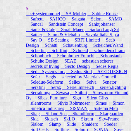
S
s+ systemmobel
SA Mobler
Sabine Rohse
Safretti
SAHCO
Saigata
Saloni
SAMO
Sancal
Sandstein Concept
Sanktjohanser
Santa & Cole
Sarah Maier
Sartori Luigi Srl
Sattler
Saum & Viebahn
Savoia Italia S.p.a
Say O
SB Seating
SBFI Limited
Scab
Design
Schatti
Schauenburg
Scheicher.Wand
Scherlin
Schiffini
Schneid
schneiderschram
Schonbuch
Schonhuber Franchi
Schonstaub
Schulte Design
SEAE
sebastian scherer
secrets of living
Secto Design
Sedes Regia
Sedia Systems Inc.
Sedus Stoll
SEEDDESIGN
Sefar
Segis
selected by Materials Council
Seledue-Seleform
Sellex
Selva
Senator
Serafini
Serax
Serielimitee.ch
serien.lighting
Serralunga
Sevasa
Shibui
Showroom Finland
Oy
Sibast Furniture
Sign
Silent Gliss
silentrooms
Silvio Rohrmoser
Simes
Simon
Sinetica Industries
SISMAN
Sistema Midi
Sitag
Sitland Spa
Skandiform
Skargaarden
Skia
Skitsch
SkLO
Skram
Sky-Frame
Slalom
Slamp
Slide
Snaidero
Soeder
Soft Cells
Softline
Solpuri
SONIA
Sovet