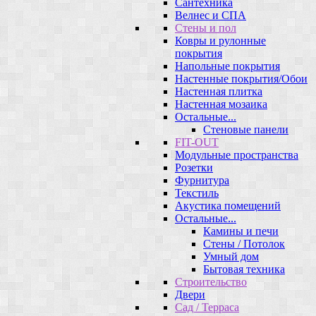
Сантехника
Велнес и СПА
Стены и пол
Ковры и рулонные
покрытия
Напольные покрытия
Настенные покрытия/Обои
Настенная плитка
Настенная мозаика
Остальные...
Стеновые панели
FIT-OUT
Модульные пространства
Розетки
Фурнитура
Текстиль
Акустика помещений
Остальные...
Камины и печи
Стены / Потолок
Умный дом
Бытовая техника
Строительство
Двери
Сад / Терраса