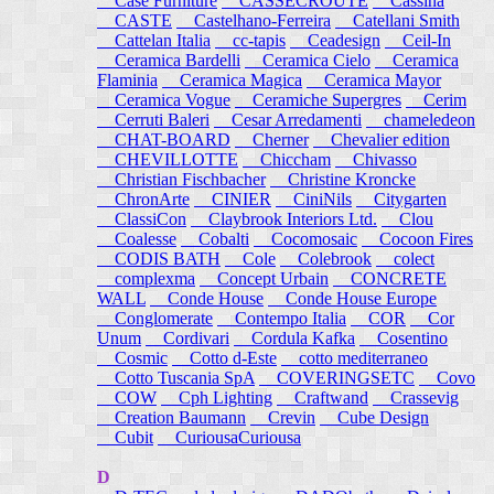
Case Furniture
CASSECROUTE
Cassina
CASTE
Castelhano-Ferreira
Catellani Smith
Cattelan Italia
cc-tapis
Ceadesign
Ceil-In
Ceramica Bardelli
Ceramica Cielo
Ceramica
Flaminia
Ceramica Magica
Ceramica Mayor
Ceramica Vogue
Ceramiche Supergres
Cerim
Cerruti Baleri
Cesar Arredamenti
chameledeon
CHAT-BOARD
Cherner
Chevalier edition
CHEVILLOTTE
Chiccham
Chivasso
Christian Fischbacher
Christine Kroncke
ChronArte
CINIER
CiniNils
Citygarten
ClassiCon
Claybrook Interiors Ltd.
Clou
Coalesse
Cobalti
Cocomosaic
Cocoon Fires
CODIS BATH
Cole
Colebrook
colect
complexma
Concept Urbain
CONCRETE
WALL
Conde House
Conde House Europe
Conglomerate
Contempo Italia
COR
Cor
Unum
Cordivari
Cordula Kafka
Cosentino
Cosmic
Cotto d-Este
cotto mediterraneo
Cotto Tuscania SpA
COVERINGSETC
Covo
COW
Cph Lighting
Craftwand
Crassevig
Creation Baumann
Crevin
Cube Design
Cubit
CuriousaCuriousa
D