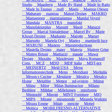
M-SHAPE
M2L
MA
Ma&De
MA-U
Studio
Maasberg
Made By Hand
Made In Ratio
Made In Taunus
mafi
Magis
Magnus Olesen
Maharam
maigrau
Maiori Design
MAKRO
Mamagreen
mammalampa
Mandal Veveri
Mandala
MANTRA
manufakt
Manufakturplus
Manutti
Maoli
Marazzi
Group
Marcal Signaletique
Marcel By
Marie
Khouri Design
Markanto
Marotte
Marset
Marsotto
Martela Oyj
Martex
martinelli luce
MARUNI
Masiero
Massproductions
Mastella Design
mater
Materia
Matiere Grise
Matteo Brioni
Mattiazzi
maude
Mawa
Design
Maxalto
Maxdesign
Maya Romanoff
Corp.
MCZ
MDD
MDF Italia
MDT-tex
MEINERTZ
Meld USA
Meng
Informationstechnik
Menu
Meridiani
Meritalia
Meson s Cucine
Metalarte
Metalco
Metalco
Home
Metalfire
Metten
mf-system
Miiing
Miinu
Miior
Milan Iluminacion
Milano
Bedding
Milldue
Millelumen
miniforms
Minimobl
Minotti
MINT Furniture
MIO
MIPA
Mirage
miramondo
Miranda Watkins
Misura Emme
Mitab
mmcite
Mobel
Mobica
MOBILFRESNO-ALTERNATIVE