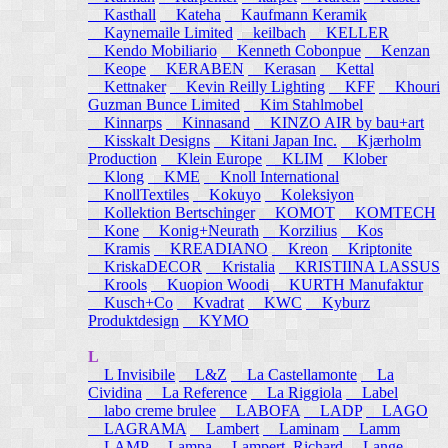
Kasthall
Kateha
Kaufmann Keramik
Kaynemaile Limited
keilbach
KELLER
Kendo Mobiliario
Kenneth Cobonpue
Kenzan
Keope
KERABEN
Kerasan
Kettal
Kettnaker
Kevin Reilly Lighting
KFF
Khouri
Guzman Bunce Limited
Kim Stahlmobel
Kinnarps
Kinnasand
KINZO AIR by bau+art
Kisskalt Designs
Kitani Japan Inc.
Kjærholm
Production
Klein Europe
KLIM
Klober
Klong
KME
Knoll International
KnollTextiles
Kokuyo
Koleksiyon
Kollektion Bertschinger
KOMOT
KOMTECH
Kone
Konig+Neurath
Korzilius
Kos
Kramis
KREADIANO
Kreon
Kriptonite
KriskaDECOR
Kristalia
KRISTIINA LASSUS
Krools
Kuopion Woodi
KURTH Manufaktur
Kusch+Co
Kvadrat
KWC
Kyburz
Produktdesign
KYMO
L
L Invisibile
L&Z
La Castellamonte
La
Cividina
La Reference
La Riggiola
Label
labo creme brulee
LABOFA
LADP
LAGO
LAGRAMA
Lambert
Laminam
Lamm
LAMP
Lampa
Lampert, Richard
Lange