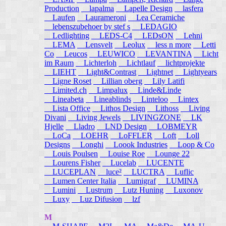
Production
lapalma
Lapelle Design
lasfera
Laufen
Laurameroni
Lea Ceramiche
lebenszubehoer by stef s
LEDAGIO
Ledlighting
LEDS-C4
LEDsON
Lehni
LEMA
Lensvelt
Leolux
less n more
Letti
Co
Leucos
LEUWICO
LEVANTINA
Licht
im Raum
Lichterloh
Lichtlauf
lichtprojekte
LIEHT
Light&Contrast
Lightnet
Lightyears
Ligne Roset
Lillian oberg
Lily Latifi
Limited.ch
Limpalux
Linde&Linde
Lineabeta
Lineablinds
Linteloo
Lintex
Lista Office
Lithos Design
Lithoss
Living
Divani
Living Jewels
LIVINGZONE
LK
Hjelle
Lladro
LND Design
LOBMEYR
LoCa
LOEHR
LoFFLER
Loft
Loll
Designs
Longhi
Loook Industries
Loop & Co
Louis Poulsen
Louise Roe
Lounge 22
Lourens Fisher
Lucelab
LUCENTE
LUCEPLAN
luce²
LUCTRA
Luflic
Lumen Center Italia
Lumigraf
LUMINA
Lumini
Lustrum
Lutz Huning
Luxonov
Luxy
Luz Difusion
lzf
M