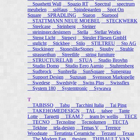
Spaghetti Wall
Spazio RT
Spectral
spectrum
meubelen
spHaus
Spindegarden
Spot On
Square
SPRADLING
Staron
Starpool
STATTMANN NEUE MOEBEL
STECKWERK
Steelcase
Steinberg
Steiner
steininger.designers
Stella
Stellar Works
Steng Licht
Stepevi
Steuler Fliesen GmbH
stglicht
Stickbee
Stilo
STILTREU
Sto AG
Stockinger
StoneslikeStones
Stouby
Strahle
strasserthun
Streetlife
string furniture
STRUCTURELAB
STUA
Studio Brovhn
Studio Domo
Studio Eero Aarnio
Stuhrenberg
Sudbrock
Sunbrella
SunSquare
Supergrau
Support Design
Suzusan
Svensson Markspelle
Swedese
Swedstyle
Swiss Plus
Swissflex
System 180
Systemtronic
Sywawa
T
TABISSO
Tabu
Tacchini Italia
Tai Ping
TAKEHOMEDESIGN
TAL
talsee
Tante
Lotte
Targetti
TEAM 7
team by wellis
TECE
TECNO
Tecnoline
Tecnolumen
TECTA
Tekhne
tela-design
Temas V
Terence
Woodgate
Terratinta Ceramiche
Terzani
Texaa
The Modern Fan
thesign
THIBAULT VAN