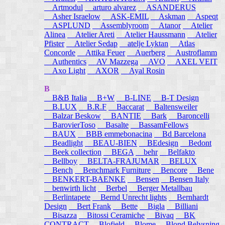
Artmodul
arturo alvarez
ASANDERUS
Asher Israelow
ASK-EMIL
Askman
Aspeqt
ASPLUND
Assemblyroom
Atanor
Atelier
Alinea
Atelier Areti
Atelier Haussmann
Atelier
Pfister
Atelier Sedap
atelje Lyktan
Atlas
Concorde
Attika Feuer
Auerberg
Austroflamm
Authentics
AV Mazzega
AVO
AXEL VEIT
Axo Light
AXOR
Ayal Rosin
B
B&B Italia
B+W
B-LINE
B-T Design
B.LUX
B.R.F
Baccarat
Baltensweiler
Balzar Beskow
BANTIE
Bark
Baroncelli
BarovierToso
Basalte
BassamFellows
BAUX
BBB emmebonacina
Bd Barcelona
Beadlight
BEAU-BIEN
BEdesign
Bedont
Beek collection
BEGA
behr
Belfakto
Bellboy
BELTA-FRAJUMAR
BELUX
Bench
Benchmark Furniture
Bencore
Bene
BENKERT-BAENKE
Bensen
Bensen Italy
benwirth licht
Berbel
Berger Metallbau
Berlintapete
Bernd Unrecht lights
Bernhardt
Design
Bert Frank
Bette
Bigla
Billiani
Bisazza
Bitossi Ceramiche
Bivaq
BK
CONTRACT
Blofield
Blome
Blond Belysning