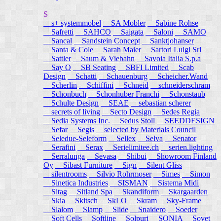
S
s+ systemmobel
SA Mobler
Sabine Rohse
Safretti
SAHCO
Saigata
Saloni
SAMO
Sancal
Sandstein Concept
Sanktjohanser
Santa & Cole
Sarah Maier
Sartori Luigi Srl
Sattler
Saum & Viebahn
Savoia Italia S.p.a
Say O
SB Seating
SBFI Limited
Scab
Design
Schatti
Schauenburg
Scheicher.Wand
Scherlin
Schiffini
Schneid
schneiderschram
Schonbuch
Schonhuber Franchi
Schonstaub
Schulte Design
SEAE
sebastian scherer
secrets of living
Secto Design
Sedes Regia
Sedia Systems Inc.
Sedus Stoll
SEEDDESIGN
Sefar
Segis
selected by Materials Council
Seledue-Seleform
Sellex
Selva
Senator
Serafini
Serax
Serielimitee.ch
serien.lighting
Serralunga
Sevasa
Shibui
Showroom Finland
Oy
Sibast Furniture
Sign
Silent Gliss
silentrooms
Silvio Rohrmoser
Simes
Simon
Sinetica Industries
SISMAN
Sistema Midi
Sitag
Sitland Spa
Skandiform
Skargaarden
Skia
Skitsch
SkLO
Skram
Sky-Frame
Slalom
Slamp
Slide
Snaidero
Soeder
Soft Cells
Softline
Solpuri
SONIA
Sovet