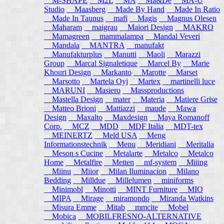
M-SHAPE
M2L
MA
Ma&De
MA-U
Studio
Maasberg
Made By Hand
Made In Ratio
Made In Taunus
mafi
Magis
Magnus Olesen
Maharam
maigrau
Maiori Design
MAKRO
Mamagreen
mammalampa
Mandal Veveri
Mandala
MANTRA
manufakt
Manufakturplus
Manutti
Maoli
Marazzi
Group
Marcal Signaletique
Marcel By
Marie
Khouri Design
Markanto
Marotte
Marset
Marsotto
Martela Oyj
Martex
martinelli luce
MARUNI
Masiero
Massproductions
Mastella Design
mater
Materia
Matiere Grise
Matteo Brioni
Mattiazzi
maude
Mawa
Design
Maxalto
Maxdesign
Maya Romanoff
Corp.
MCZ
MDD
MDF Italia
MDT-tex
MEINERTZ
Meld USA
Meng
Informationstechnik
Menu
Meridiani
Meritalia
Meson s Cucine
Metalarte
Metalco
Metalco
Home
Metalfire
Metten
mf-system
Miiing
Miinu
Miior
Milan Iluminacion
Milano
Bedding
Milldue
Millelumen
miniforms
Minimobl
Minotti
MINT Furniture
MIO
MIPA
Mirage
miramondo
Miranda Watkins
Misura Emme
Mitab
mmcite
Mobel
Mobica
MOBILFRESNO-ALTERNATIVE