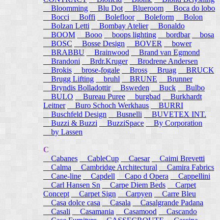
Bloomming
Blu Dot
Blueroom
Boca do lobo
Bocci
Boffi
Bolefloor
Boleform
Bolon
Bolzan Letti
Bombay Atelier
Bonaldo
BOOM
Booo
boops lighting
bordbar
bosa
BOSC
Bosse Design
BOVER
bower
BRABBU
Brainwood
Brand van Egmond
Brandoni
Brdr.Kruger
Brodrene Andersen
Brokis
brose-fogale
Bross
Bruag
BRUCK
Brugg Lifting
bruhl
BRUNE
Brunner
Bryndis Bolladottir
Bsweden
Buck
Bulbo
BULO
Bureau Puree
burgbad
Burkhardt
Leitner
Buro Schoch Werkhaus
BURRI
Buschfeld Design
Busnelli
BUVETEX INT.
Buzzi & Buzzi
BuzziSpace
By Corporation
by Lassen
C
Cabanes
CableCup
Caesar
Caimi Brevetti
Calma
Cambridge Architectural
Camira Fabrics
Cane-line
Capdell
Capo d Opera
Cappellini
Carl Hansen Sn
Carpe Diem Beds
Carpet
Concept
Carpet Sign
Carpyen
Carre Bleu
Casa dolce casa
Casala
Casalgrande Padana
Casali
Casamania
Casamood
Cascando