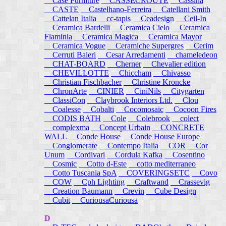
Case Furniture
CASSECROUTE
Cassina
CASTE
Castelhano-Ferreira
Catellani Smith
Cattelan Italia
cc-tapis
Ceadesign
Ceil-In
Ceramica Bardelli
Ceramica Cielo
Ceramica
Flaminia
Ceramica Magica
Ceramica Mayor
Ceramica Vogue
Ceramiche Supergres
Cerim
Cerruti Baleri
Cesar Arredamenti
chameledeon
CHAT-BOARD
Cherner
Chevalier edition
CHEVILLOTTE
Chiccham
Chivasso
Christian Fischbacher
Christine Kroncke
ChronArte
CINIER
CiniNils
Citygarten
ClassiCon
Claybrook Interiors Ltd.
Clou
Coalesse
Cobalti
Cocomosaic
Cocoon Fires
CODIS BATH
Cole
Colebrook
colect
complexma
Concept Urbain
CONCRETE
WALL
Conde House
Conde House Europe
Conglomerate
Contempo Italia
COR
Cor
Unum
Cordivari
Cordula Kafka
Cosentino
Cosmic
Cotto d-Este
cotto mediterraneo
Cotto Tuscania SpA
COVERINGSETC
Covo
COW
Cph Lighting
Craftwand
Crassevig
Creation Baumann
Crevin
Cube Design
Cubit
CuriousaCuriousa
D