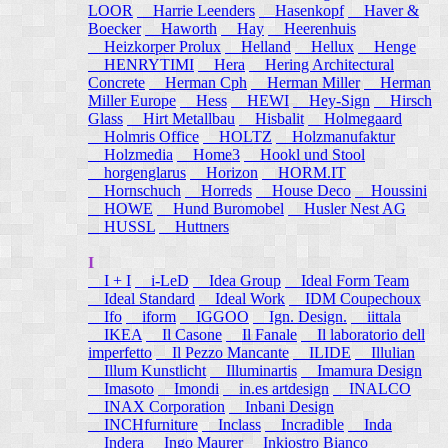
LOOR
Harrie Leenders
Hasenkopf
Haver &
Boecker
Haworth
Hay
Heerenhuis
Heizkorper Prolux
Helland
Hellux
Henge
HENRYTIMI
Hera
Hering Architectural
Concrete
Herman Cph
Herman Miller
Herman
Miller Europe
Hess
HEWI
Hey-Sign
Hirsch
Glass
Hirt Metallbau
Hisbalit
Holmegaard
Holmris Office
HOLTZ
Holzmanufaktur
Holzmedia
Home3
Hookl und Stool
horgenglarus
Horizon
HORM.IT
Hornschuch
Horreds
House Deco
Houssini
HOWE
Hund Buromobel
Husler Nest AG
HUSSL
Huttners
I
I + I
i-LeD
Idea Group
Ideal Form Team
Ideal Standard
Ideal Work
IDM Coupechoux
Ifo
iform
IGGOO
Ign. Design.
iittala
IKEA
Il Casone
Il Fanale
Il laboratorio dell
imperfetto
Il Pezzo Mancante
ILIDE
Illulian
Illum Kunstlicht
Illuminartis
Imamura Design
Imasoto
Imondi
in.es artdesign
INALCO
INAX Corporation
Inbani Design
INCHfurniture
Inclass
Incradible
Inda
Indera
Ingo Maurer
Inkiostro Bianco