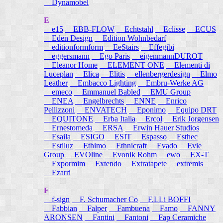
Dynamobel
E
e15
EBB-FLOW
Echtstahl
Eclisse
ECUS
Eden Design
Edition Wohnbedarf
editionformform
EeStairs
Effegibi
eggersmann
Ego Paris
eigenmannDUROT
Eleanor Home
ELEMENT ONE
Elementi di
Luceplan
Elica
Elitis
ellenbergerdesign
Elmo
Leather
Embacco Lighting
Embru-Werke AG
emeco
Emmanuel Babled
EMU Group
ENEA
Engelbrechts
ENNE
Enrico
Pellizzoni
ENVATECH
Eponimo
Equipo DRT
EQUITONE
Erba Italia
Ercol
Erik Jorgensen
Ernestomeda
ERSA
Erwin Hauer Studios
Esaila
ESIGO
ESIT
Espasso
Esthec
Estiluz
Ethimo
Ethnicraft
Evado
Evie
Group
EVOline
Evonik Rohm
ewo
EX-T
Expormim
Extendo
Extratapete
extremis
Ezarri
F
f-sign
F. Schumacher Co
F.LLi BOFFI
Fabbian
Falper
Fambuena
Famo
FANNY
ARONSEN
Fantini
Fantoni
Fap Ceramiche