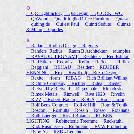
Q
QC Lightfactory
QisDesign
QLOCKTWO
QoWood
Quadrifoglio Office Furniture
Quasar
qubing.de
Qui est Paul
Quinti Sedute
Quinze
& Milan
Quodes
R
Radar
Radius Design
Ragnars
Randers+Radius
Raum B Architektur
raumplus
RAVAIOLI LEGNAMI
Rechteck
Red Edition
Red Stitch
Redwitz
Refin
Reflect+
Reflex
Reggiani
REHAU
Resident
REUBER
HENNING
Rex
Rex Kralj
Rexa Design
Rexite
rform
RIBAG
Rich Brilliant Willing.
Richlite Company
Richter
Ridea
Rieder
Rietveld by Rietveld
Riga Chair
Rimadesio
Rimex Metals
Ritzwell
Riva 1920
Rivelin
RiZZ
Roberti Rattan
ROCA
Roda
rohi
Rolf Benz Contract
Roll & Hill
Rom & Tonik
Rosconi
Roshults
Rossin
Rosso
Rotaliana
Rothlisberger
Royal Botania
RUBEN
LIGHTING
Rubinetterie Treemme
Ruckstuhl
Rud. Rasmussen
Ruttimann
RVW Production
Rybo As
RZB - Leuchten