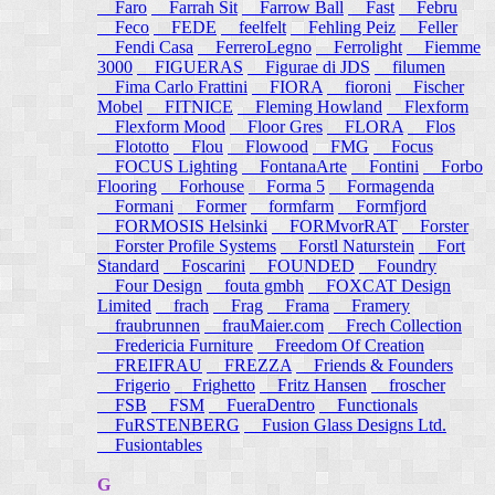
Faro
Farrah Sit
Farrow Ball
Fast
Febru
Feco
FEDE
feelfelt
Fehling Peiz
Feller
Fendi Casa
FerreroLegno
Ferrolight
Fiemme
3000
FIGUERAS
Figurae di JDS
filumen
Fima Carlo Frattini
FIORA
fioroni
Fischer
Mobel
FITNICE
Fleming Howland
Flexform
Flexform Mood
Floor Gres
FLORA
Flos
Flototto
Flou
Flowood
FMG
Focus
FOCUS Lighting
FontanaArte
Fontini
Forbo
Flooring
Forhouse
Forma 5
Formagenda
Formani
Former
formfarm
Formfjord
FORMOSIS Helsinki
FORMvorRAT
Forster
Forster Profile Systems
Forstl Naturstein
Fort
Standard
Foscarini
FOUNDED
Foundry
Four Design
fouta gmbh
FOXCAT Design
Limited
frach
Frag
Frama
Framery
fraubrunnen
frauMaier.com
Frech Collection
Fredericia Furniture
Freedom Of Creation
FREIFRAU
FREZZA
Friends & Founders
Frigerio
Frighetto
Fritz Hansen
froscher
FSB
FSM
FueraDentro
Functionals
FuRSTENBERG
Fusion Glass Designs Ltd.
Fusiontables
G