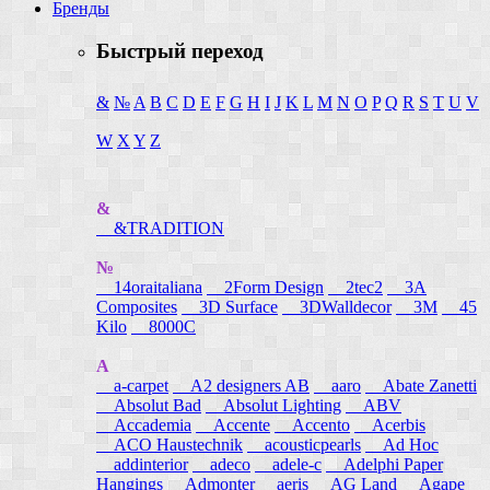
Бренды
Быстрый переход
&
№
A
B
C
D
E
F
G
H
I
J
K
L
M
N
O
P
Q
R
S
T
U
V
W
X
Y
Z
&
&TRADITION
№
14oraitaliana
2Form Design
2tec2
3A
Composites
3D Surface
3DWalldecor
3M
45
Kilo
8000C
A
a-carpet
A2 designers AB
aaro
Abate Zanetti
Absolut Bad
Absolut Lighting
ABV
Accademia
Accente
Accento
Acerbis
ACO Haustechnik
acousticpearls
Ad Hoc
addinterior
adeco
adele-c
Adelphi Paper
Hangings
Admonter
aeris
AG Land
Agape