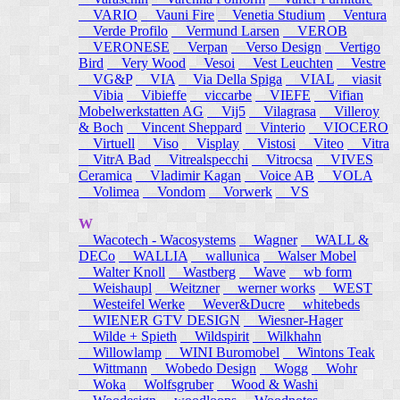
VARIO
Vauni Fire
Venetia Studium
Ventura
Verde Profilo
Vermund Larsen
VEROB
VERONESE
Verpan
Verso Design
Vertigo
Bird
Very Wood
Vesoi
Vest Leuchten
Vestre
VG&P
VIA
Via Della Spiga
VIAL
viasit
Vibia
Vibieffe
viccarbe
VIEFE
Vifian
Mobelwerkstatten AG
Vij5
Vilagrasa
Villeroy
& Boch
Vincent Sheppard
Vinterio
VIOCERO
Virtuell
Viso
Visplay
Vistosi
Viteo
Vitra
VitrA Bad
Vitrealspecchi
Vitrocsa
VIVES
Ceramica
Vladimir Kagan
Voice AB
VOLA
Volimea
Vondom
Vorwerk
VS
W
Wacotech - Wacosystems
Wagner
WALL &
DECo
WALLIA
wallunica
Walser Mobel
Walter Knoll
Wastberg
Wave
wb form
Weishaupl
Weitzner
werner works
WEST
Westeifel Werke
Wever&Ducre
whitebeds
WIENER GTV DESIGN
Wiesner-Hager
Wilde + Spieth
Wildspirit
Wilkhahn
Willowlamp
WINI Buromobel
Wintons Teak
Wittmann
Wobedo Design
Wogg
Wohr
Woka
Wolfsgruber
Wood & Washi