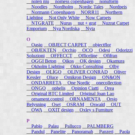
nolen niu
nomess copenhagen
nonuform
Noodles
Nordholm
Nordic Tales
Nordpeis
Normann Copenhagen
NORR11
Northern
Lighting
Not Only White
Now Carpets
NTGRATE
Nurus
nut + grat
Nuzrat Carpet
Emporium
Nya Nordiska
Nyta
O
Oasiq
OBJECT CARPET
objectflor
OBJEKTEN
Occhio
OCQ
Odesi
Odorizzi
Soluzioni
OFFECCT
Officeline
Ofifran
OGGI Beton
Oikos
OK design
Okamura
Okholm Lighting
Okko Consulting
Olby
Design
OLIGO
OLIVER CONRAD
Oliver
Kessler
Oluce
Omikron Design
ON&ON
ONDARRETA
One Nordic
onecollection
ONGO
ophelis
Opinion Ciatti
Orea
Original BTC Limited
Original Joan Lao
ornament.control
ORNAMENTA
Orsjo
Belysning
Oset
OSRAM
Oswald
OUT
OWA
OXIT design
Oxley s Furniture
P
Pablo
Palau
Pallucco
PALMBERG
Pandul
Panelite
Panoramah
Panzeri
Paola