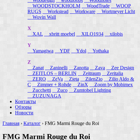
Woodesign
woodloops
Woodnotes
WOODSTOCKHOLM
WoodTrade
WOOP
RUGS
Workstead
Workware
Wortmeyer Licht
Wovin Wall
X
XAL
xbritt moebel
XILO1934
xilobis
Y
Yamagiwa
YDF
Ydol
Yothaka
Z
Zanat
Zaninelli
Zanotta
Zava
Zee Design
ZEITLOS – BERLIN
Zeitraum
Zeritalia
ZERO
ZeVa
Zieta
ZilenZio
Zilio Aldo &
C
Zimmer + Rohde
ZinX
Zoom by Mobimex
Zucchetti
Zuco
Zumtobel Lighting
ZUZUNAGA
Контакты
Обзоры
Новости
Главная
›
Каталог
›
FMG Marmi Rouge du Roi
FMG Marmi Rouge du Roi