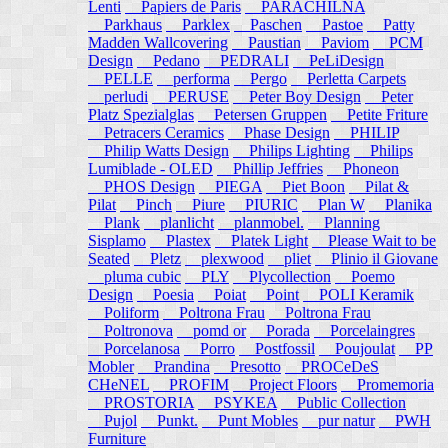
Lenti
Papiers de Paris
PARACHILNA
Parkhaus
Parklex
Paschen
Pastoe
Patty
Madden Wallcovering
Paustian
Paviom
PCM
Design
Pedano
PEDRALI
PeLiDesign
PELLE
performa
Pergo
Perletta Carpets
perludi
PERUSE
Peter Boy Design
Peter
Platz Spezialglas
Petersen Gruppen
Petite Friture
Petracers Ceramics
Phase Design
PHILIP
Philip Watts Design
Philips Lighting
Philips
Lumiblade - OLED
Phillip Jeffries
Phoneon
PHOS Design
PIEGA
Piet Boon
Pilat &
Pilat
Pinch
Piure
PIURIC
Plan W
Planika
Plank
planlicht
planmobel.
Planning
Sisplamo
Plastex
Platek Light
Please Wait to be
Seated
Pletz
plexwood
pliet
Plinio il Giovane
pluma cubic
PLY
Plycollection
Poemo
Design
Poesia
Poiat
Point
POLI Keramik
Poliform
Poltrona Frau
Poltrona Frau
Poltronova
pomd or
Porada
Porcelaingres
Porcelanosa
Porro
Postfossil
Poujoulat
PP
Mobler
Prandina
Presotto
PROCeDeS
CHeNEL
PROFIM
Project Floors
Promemoria
PROSTORIA
PSYKEA
Public Collection
Pujol
Punkt.
Punt Mobles
pur natur
PWH
Furniture