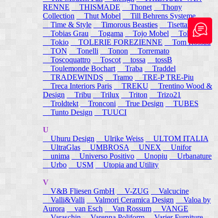
RENNE
THISMADE
Thonet
Thony
Collection
Thut Mobel
Till Behrens Systeme
Time & Style
Timorous Beasties
Tisettanta
Tobias Grau
Togama
Tojo Mobel
Token
Tokio
TOLERIE FOREZIENNE
Tom Rossau
TON
Tonelli
Tonon
Torremato
Toscoquattro
Toscot
tossa
tossB
Toulemonde Bochart
Traba
Traddel
TRADEWINDS
Tramo
TRE-P TRE-Piu
Treca Interiors Paris
TREKU
Trentino Wood &
Design
Tribu
Trilux
Triton
Trizo21
Troldtekt
Tronconi
True Design
TUBES
Tunto Design
TUUCI
U
Uhuru Design
Ulrike Weiss
ULTOM ITALIA
UltraGlas
UMBROSA
UNEX
Unifor
unima
Universo Positivo
Unopiu
Urbanature
Urbo
USM
Utopia and Utility
V
V&B Fliesen GmbH
V-ZUG
Valcucine
Valli&Valli
Valmori Ceramica Design
Valoa by
Aurora
van Esch
Van Rossum
VANGE
Varaschin
Varenna Poliform
Varier Furniture