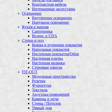
Контрактная мебель
Интерьерные аксессуары
Освещение
Внутреннее освещение
Наружное освещение
Кухня и ванная
Сантехника
Велнес и СПА
Стены и пол
Ковры и рулонные покрытия
Напольные покрытия
Настенные покрытия/Обои
Настенная плитка
Настенная мозаика
Стеновые панели
FIT-OUT
Модульные пространства
Розетки
Фурнитура
Текстиль
Акустика помещений
Камины и печи
Стены / Потолок
Умный дом