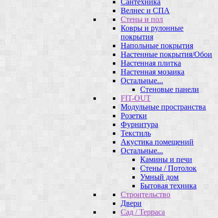
Сантехника
Велнес и СПА
Стены и пол
Ковры и рулонные
покрытия
Напольные покрытия
Настенные покрытия/Обои
Настенная плитка
Настенная мозаика
Остальные...
Стеновые панели
FIT-OUT
Модульные пространства
Розетки
Фурнитура
Текстиль
Акустика помещений
Остальные...
Камины и печи
Стены / Потолок
Умный дом
Бытовая техника
Строительство
Двери
Сад / Терраса