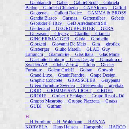
Gabbianelli
Gaber
Gabriel Scott
Gabriela
Bellon
Gabriela Chicherio
GAEAforms
Gaffuri
Gaggenau
Gallotti Radice
GAMMA & BROSS
Gandia Blasco
Garsnas
Gartensilber
Geberit
Gebruder T 1819
GeD Arredamenti Srl
Gelderland
GEORG BECHTER
GERA
Gervasoni
Ghyczy
Giardini
Giaretta
GINGER&JAGGER
Gioia
Giorbello
Giorgetti
Giovanni De Maio
Gira
giroflex
Girsberger
Giulio Marelli
GLAD_Guy
Lafranchi
GlammFire
Glas Italia
Glas Marte
Glashutte Limburg
Glass Design
Glimakra of
Sweden AB
Globe Zero 4
Globo
Gloster
Furniture
Golem GmbH
Golran
Gotwob
Grand Luxe
GranitiFiandre
Grape Design
Graphic Concrete
GRASSOLER
Graypants
Green Furniture Sweden
Greenworks
greybax
GRID
GRIMMEISEN LICHT
GROEL
GROHE
Gruber + Schlager
Grupo Resol - Dd
Gruppo Mastrotto
Gruppo Piazzetta
Guaxs
GUBI
Gufram
H
H Furniture
H. Waldmann
HANNA
KORVELA
Hans Hansen
Hansgrohe
HARCO