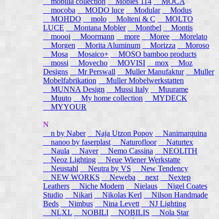
mobilia collection
Mobles 114
MOCA
mocoba
MODO luce
Modular
Modus
MOHDO
molo
Molteni & C
MOLTO
LUCE
Montana Mobler
Montbel
Montis
moooi
Moormann
more
Moree
Morelato
Morgen
Morita Aluminum
Morizza
Moroso
Mosa
Mosaico+
MOSO bamboo products
mossi
Movecho
MOVISI
mox
Moz
Designs
Mr Perswall
Muller Manufaktur
Muller
Mobelfabrikation
Muller Mobelwerkstatten
MUNNA Design
Mussi Italy
Muurame
Muuto
My home collection
MYDECK
MYYOUR
N
n by Naber
Naja Utzon Popov
Nanimarquina
nanoo by faserplast
Naturofloor
Naturtex
Naula
Naver
Nemo Cassina
NEOLITH
Neoz Lighting
Neue Wiener Werkstatte
Neustahl
Neutra by VS
New Tendency
NEW WORKS
Neweba
next
Nextep
Leathers
Niche Modern
Nielaus
Nigel Coates
Studio
Nikari
Nikolas Kerl
Nilson Handmade
Beds
Nimbus
Nina Levett
NJ Lighting
NLXL
NOBILI
NOBILIS
Nola Star