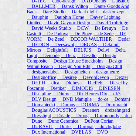
D-TEC
dade-design
DADObaths
Daisalux
DALLMER
Dansk Wilton
Dante-Goods And
Bads
Dare Studio
Dark at night
daskonzept
Dauphin
Dauphin Home
Davey Lighting
Limited
David Gaynor Design
David Trubridge
David Weeks Studio
DCW
De Breuyn
De
Castelli
De Padova
De Ploeg
de Sede
DE
VORM
De Zetel
DECOR WALTHER
Dedar
DEDON
Deesawat
DEGAS
Deknudt
Mirrors
Delightfull
DELIUS
Delivi
Delta
Light
Demode
Denz
Desalto
Design
Composite
Design House Stockholm
Design
Within Reach
Design You Edit
Design2Chill
designerslabel
Designheiten
designheure
Designoffice
Desiree
DevonDevon
Dexter
DHPH
dica
Didheya
Dieffebi
Diesel by
Foscarini
Dietiker
DIMODIS
DINESEN
Discipline
Diurne
Dix Heures Dix
dk3
DLV Design
DND Maniglie
do-ce
Domani
Domaniecki
Domus
DORMA
Dornbracht
Douglas ACOUSTICS
Draenert
dreizehngrad
Dresslight
Driade
Droog
Drummonds
dua
Dune
Dune Ceramica
DuPont Corian
DURAVIT
Durlet
Duropal
dutchglobe
Dux International
DVELAS
DVO