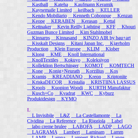
Kasthall
Kateha
Kaufmann Keramik
Kaynemaile Limited
keilbach
KELLER
Kendo Mobiliario
Kenneth Cobonpue
Kenzan
Keope
KERABEN
Kerasan
Kettal
Kettnaker
Kevin Reilly Lighting
KFF
Khouri
Guzman Bunce Limited
Kim Stahlmobel
Kinnarps
Kinnasand
KINZO AIR by bau+art
Kisskalt Designs
Kitani Japan Inc.
Kjærholm
Production
Klein Europe
KLIM
Klober
Klong
KME
Knoll International
KnollTextiles
Kokuyo
Koleksiyon
Kollektion Bertschinger
KOMOT
KOMTECH
Kone
Konig+Neurath
Korzilius
Kos
Kramis
KREADIANO
Kreon
Kriptonite
KriskaDECOR
Kristalia
KRISTIINA LASSUS
Krools
Kuopion Woodi
KURTH Manufaktur
Kusch+Co
Kvadrat
KWC
Kyburz
Produktdesign
KYMO
L
L Invisibile
L&Z
La Castellamonte
La
Cividina
La Reference
La Riggiola
Label
labo creme brulee
LABOFA
LADP
LAGO
LAGRAMA
Lambert
Laminam
Lamm
LAMP
Lampa
Lampert, Richard
Lange