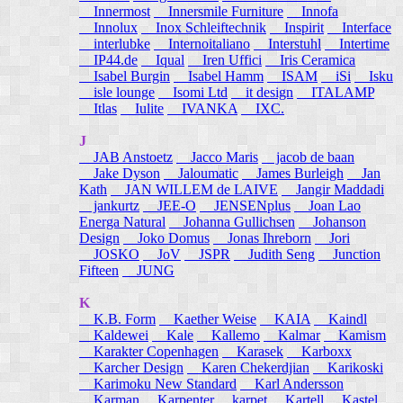
Innermost
Innersmile Furniture
Innofa
Innolux
Inox Schleiftechnik
Inspirit
Interface
interlubke
Internoitaliano
Interstuhl
Intertime
IP44.de
Iqual
Iren Uffici
Iris Ceramica
Isabel Burgin
Isabel Hamm
ISAM
iSi
Isku
isle lounge
Isomi Ltd
it design
ITALAMP
Itlas
Iulite
IVANKA
IXC.
J
JAB Anstoetz
Jacco Maris
jacob de baan
Jake Dyson
Jaloumatic
James Burleigh
Jan
Kath
JAN WILLEM de LAIVE
Jangir Maddadi
jankurtz
JEE-O
JENSENplus
Joan Lao
Energa Natural
Johanna Gullichsen
Johanson
Design
Joko Domus
Jonas Ihreborn
Jori
JOSKO
JoV
JSPR
Judith Seng
Junction
Fifteen
JUNG
K
K.B. Form
Kaether Weise
KAIA
Kaindl
Kaldewei
Kale
Kallemo
Kalmar
Kamism
Karakter Copenhagen
Karasek
Karboxx
Karcher Design
Karen Chekerdjian
Karikoski
Karimoku New Standard
Karl Andersson
Karman
Karpenter
karpet
Kartell
Kastel