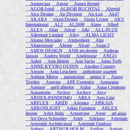
Agapecasa
Agena
Agnes Bernet
AGORAphil
AGROB BUCHTAL
Ahrend
Aico Design
Air Division
Air-Lux
Ak47
AKABA
Akari-Design
Akula Living
AKV
International
AL2
AL2698
Alape
Albed
ALEA
Alias
Alivar
Alki
ALL-PLUS
Allermuir Limited
Alloy
ALMA LIGHT
Alonso Mercader
Alphenberg
Alpi
Altatensione
Alteme
Alvari
Amat-3
AMOS DESIGN
ANB art-design
Andreas
Janson
Andreu World
Anglepoise
ANGO
Anker
Ann Idstein
Ann Sacks
Anna Torfs
ANNE KYYRO QUINN
Another Country
Ansorg
Anta Leuchten
anthologie quartett
Antique Mirror
antoniolupi
antrax it
Anzea
Textiles
Apavisa
APE Ceramica
Apparatus
Appiani
april allterior
Aqlus
Aqua Creations
Aquadomo
Archxx
Arcluce
Arco
ARDEX-PANDOMO
AREA
Ares Line
ARFLEX
ARIDI
Ariostea
ARKAIA
ARKOSLIGHT
Arktis Furniture
ARLEX
design
Arlex Italia
Armstrong
Arper
art aqua
Art Deco Schneider
Artek
Artelano
Artemide
Artemide Architectural
Artemide Outdoor
Arthesi
ARTHUR HOLM
Artifort
Artisan