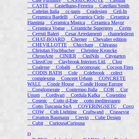
Case Furniture
CASSECROUTE
Cassina
CASTE
Castelhano-Ferreira
Catellani Smith
Cattelan Italia
cc-tapis
Ceadesign
Ceil-In
Ceramica Bardelli
Ceramica Cielo
Ceramica
Flaminia
Ceramica Magica
Ceramica Mayor
Ceramica Vogue
Ceramiche Supergres
Cerim
Cerruti Baleri
Cesar Arredamenti
chameledeon
CHAT-BOARD
Cherner
Chevalier edition
CHEVILLOTTE
Chiccham
Chivasso
Christian Fischbacher
Christine Kroncke
ChronArte
CINIER
CiniNils
Citygarten
ClassiCon
Claybrook Interiors Ltd.
Clou
Coalesse
Cobalti
Cocomosaic
Cocoon Fires
CODIS BATH
Cole
Colebrook
colect
complexma
Concept Urbain
CONCRETE
WALL
Conde House
Conde House Europe
Conglomerate
Contempo Italia
COR
Cor
Unum
Cordivari
Cordula Kafka
Cosentino
Cosmic
Cotto d-Este
cotto mediterraneo
Cotto Tuscania SpA
COVERINGSETC
Covo
COW
Cph Lighting
Craftwand
Crassevig
Creation Baumann
Crevin
Cube Design
Cubit
CuriousaCuriousa
D