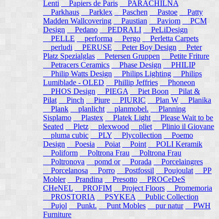
Lenti
Papiers de Paris
PARACHILNA
Parkhaus
Parklex
Paschen
Pastoe
Patty
Madden Wallcovering
Paustian
Paviom
PCM
Design
Pedano
PEDRALI
PeLiDesign
PELLE
performa
Pergo
Perletta Carpets
perludi
PERUSE
Peter Boy Design
Peter
Platz Spezialglas
Petersen Gruppen
Petite Friture
Petracers Ceramics
Phase Design
PHILIP
Philip Watts Design
Philips Lighting
Philips
Lumiblade - OLED
Phillip Jeffries
Phoneon
PHOS Design
PIEGA
Piet Boon
Pilat &
Pilat
Pinch
Piure
PIURIC
Plan W
Planika
Plank
planlicht
planmobel.
Planning
Sisplamo
Plastex
Platek Light
Please Wait to be
Seated
Pletz
plexwood
pliet
Plinio il Giovane
pluma cubic
PLY
Plycollection
Poemo
Design
Poesia
Poiat
Point
POLI Keramik
Poliform
Poltrona Frau
Poltrona Frau
Poltronova
pomd or
Porada
Porcelaingres
Porcelanosa
Porro
Postfossil
Poujoulat
PP
Mobler
Prandina
Presotto
PROCeDeS
CHeNEL
PROFIM
Project Floors
Promemoria
PROSTORIA
PSYKEA
Public Collection
Pujol
Punkt.
Punt Mobles
pur natur
PWH
Furniture