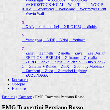
Woodesign
woodloops
Woodnotes
WOODSTOCKHOLM
WoodTrade
WOOP
RUGS
Workstead
Workware
Wortmeyer Licht
Wovin Wall
X
XAL
xbritt moebel
XILO1934
xilobis
Y
Yamagiwa
YDF
Ydol
Yothaka
Z
Zanat
Zaninelli
Zanotta
Zava
Zee Design
ZEITLOS – BERLIN
Zeitraum
Zeritalia
ZERO
ZeVa
Zieta
ZilenZio
Zilio Aldo &
C
Zimmer + Rohde
ZinX
Zoom by Mobimex
Zucchetti
Zuco
Zumtobel Lighting
ZUZUNAGA
Контакты
Обзоры
Новости
Главная
›
Каталог
›
FMG Travertini Persiano Rosso
FMG Travertini Persiano Rosso