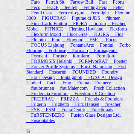
Faro
Farrah Sit
Farrow Ball
Fast
Febru
Feco
FEDE
feelfelt
Fehling Peiz
Feller
Fendi Casa
FerreroLegno
Ferrolight
Fiemme
3000
FIGUERAS
Figurae di JDS
filumen
Fima Carlo Frattini
FIORA
fioroni
Fischer
Mobel
FITNICE
Fleming Howland
Flexform
Flexform Mood
Floor Gres
FLORA
Flos
Flototto
Flou
Flowood
FMG
Focus
FOCUS Lighting
FontanaArte
Fontini
Forbo
Flooring
Forhouse
Forma 5
Formagenda
Formani
Former
formfarm
Formfjord
FORMOSIS Helsinki
FORMvorRAT
Forster
Forster Profile Systems
Forstl Naturstein
Fort
Standard
Foscarini
FOUNDED
Foundry
Four Design
fouta gmbh
FOXCAT Design
Limited
frach
Frag
Frama
Framery
fraubrunnen
frauMaier.com
Frech Collection
Fredericia Furniture
Freedom Of Creation
FREIFRAU
FREZZA
Friends & Founders
Frigerio
Frighetto
Fritz Hansen
froscher
FSB
FSM
FueraDentro
Functionals
FuRSTENBERG
Fusion Glass Designs Ltd.
Fusiontables
G