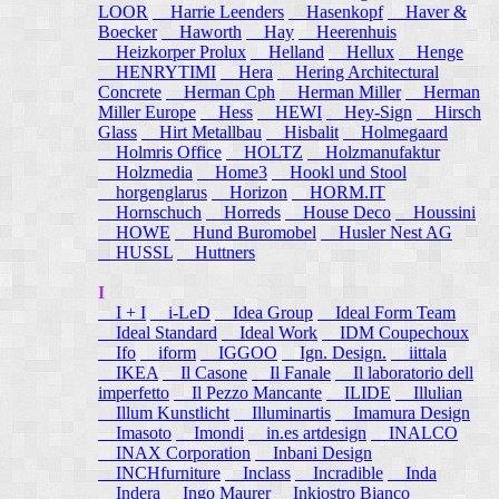
LOOR
Harrie Leenders
Hasenkopf
Haver &
Boecker
Haworth
Hay
Heerenhuis
Heizkorper Prolux
Helland
Hellux
Henge
HENRYTIMI
Hera
Hering Architectural
Concrete
Herman Cph
Herman Miller
Herman
Miller Europe
Hess
HEWI
Hey-Sign
Hirsch
Glass
Hirt Metallbau
Hisbalit
Holmegaard
Holmris Office
HOLTZ
Holzmanufaktur
Holzmedia
Home3
Hookl und Stool
horgenglarus
Horizon
HORM.IT
Hornschuch
Horreds
House Deco
Houssini
HOWE
Hund Buromobel
Husler Nest AG
HUSSL
Huttners
I
I + I
i-LeD
Idea Group
Ideal Form Team
Ideal Standard
Ideal Work
IDM Coupechoux
Ifo
iform
IGGOO
Ign. Design.
iittala
IKEA
Il Casone
Il Fanale
Il laboratorio dell
imperfetto
Il Pezzo Mancante
ILIDE
Illulian
Illum Kunstlicht
Illuminartis
Imamura Design
Imasoto
Imondi
in.es artdesign
INALCO
INAX Corporation
Inbani Design
INCHfurniture
Inclass
Incradible
Inda
Indera
Ingo Maurer
Inkiostro Bianco