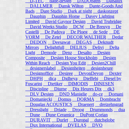
D-TEC
dade-design
DADObaths
Daisalux
DALLMER
Dansk Wilton
Dante-Goods And
Bads
Dare Studio
Dark at night
daskonzept
Dauphin
Dauphin Home
Davey Lighting
Limited
David Gaynor Design
David Trubridge
David Weeks Studio
DCW
De Breuyn
De
Castelli
De Padova
De Ploeg
de Sede
DE
VORM
De Zetel
DECOR WALTHER
Dedar
DEDON
Deesawat
DEGAS
Deknudt
Mirrors
Delightfull
DELIUS
Delivi
Delta
Light
Demode
Denz
Desalto
Design
Composite
Design House Stockholm
Design
Within Reach
Design You Edit
Design2Chill
designerslabel
Designheiten
designheure
Designoffice
Desiree
DevonDevon
Dexter
DHPH
dica
Didheya
Dieffebi
Diesel by
Foscarini
Dietiker
DIMODIS
DINESEN
Discipline
Diurne
Dix Heures Dix
dk3
DLV Design
DND Maniglie
do-ce
Domani
Domaniecki
Domus
DORMA
Dornbracht
Douglas ACOUSTICS
Draenert
dreizehngrad
Dresslight
Driade
Droog
Drummonds
dua
Dune
Dune Ceramica
DuPont Corian
DURAVIT
Durlet
Duropal
dutchglobe
Dux International
DVELAS
DVO