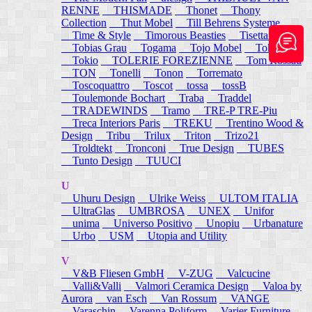
RENNE
THISMADE
Thonet
Thony
Collection
Thut Mobel
Till Behrens Systeme
Time & Style
Timorous Beasties
Tisettanta
Tobias Grau
Togama
Tojo Mobel
Token
Tokio
TOLERIE FOREZIENNE
Tom Rossau
TON
Tonelli
Tonon
Torremato
Toscoquattro
Toscot
tossa
tossB
Toulemonde Bochart
Traba
Traddel
TRADEWINDS
Tramo
TRE-P TRE-Piu
Treca Interiors Paris
TREKU
Trentino Wood &
Design
Tribu
Trilux
Triton
Trizo21
Troldtekt
Tronconi
True Design
TUBES
Tunto Design
TUUCI
U
Uhuru Design
Ulrike Weiss
ULTOM ITALIA
UltraGlas
UMBROSA
UNEX
Unifor
unima
Universo Positivo
Unopiu
Urbanature
Urbo
USM
Utopia and Utility
V
V&B Fliesen GmbH
V-ZUG
Valcucine
Valli&Valli
Valmori Ceramica Design
Valoa by
Aurora
van Esch
Van Rossum
VANGE
Varaschin
Varenna Poliform
Varier Furniture