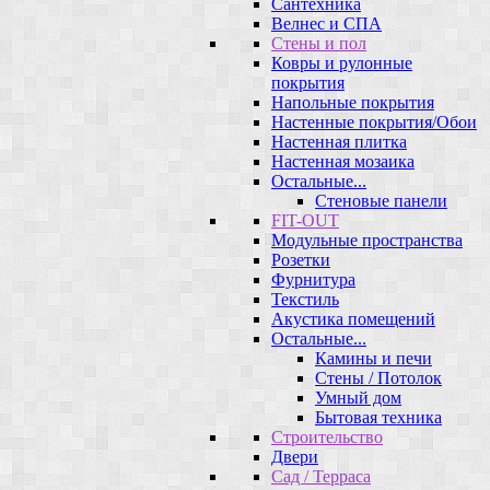
Сантехника
Велнес и СПА
Стены и пол
Ковры и рулонные
покрытия
Напольные покрытия
Настенные покрытия/Обои
Настенная плитка
Настенная мозаика
Остальные...
Стеновые панели
FIT-OUT
Модульные пространства
Розетки
Фурнитура
Текстиль
Акустика помещений
Остальные...
Камины и печи
Стены / Потолок
Умный дом
Бытовая техника
Строительство
Двери
Сад / Терраса