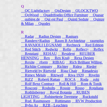
Q
QC Lightfactory
QisDesign
QLOCKTWO
QoWood
Quadrifoglio Office Furniture
Quasar
qubing.de
Qui est Paul
Quinti Sedute
Quinze
& Milan
Quodes
R
Radar
Radius Design
Ragnars
Randers+Radius
Raum B Architektur
raumplus
RAVAIOLI LEGNAMI
Rechteck
Red Edition
Red Stitch
Redwitz
Refin
Reflect+
Reflex
Reggiani
REHAU
Resident
REUBER
HENNING
Rex
Rex Kralj
Rexa Design
Rexite
rform
RIBAG
Rich Brilliant Willing.
Richlite Company
Richter
Ridea
Rieder
Rietveld by Rietveld
Riga Chair
Rimadesio
Rimex Metals
Ritzwell
Riva 1920
Rivelin
RiZZ
Roberti Rattan
ROCA
Roda
rohi
Rolf Benz Contract
Roll & Hill
Rom & Tonik
Rosconi
Roshults
Rossin
Rosso
Rotaliana
Rothlisberger
Royal Botania
RUBEN
LIGHTING
Rubinetterie Treemme
Ruckstuhl
Rud. Rasmussen
Ruttimann
RVW Production
Rybo As
RZB - Leuchten