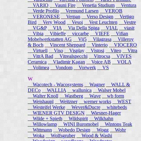
VARIO
Vauni Fire
Venetia Studium
Ventura
Verde Profilo
Vermund Larsen
VEROB
VERONESE
Verpan
Verso Design
Vertigo
Bird
Very Wood
Vesoi
Vest Leuchten
Vestre
VG&P
VIA
Via Della Spiga
VIAL
viasit
Vibia
Vibieffe
viccarbe
VIEFE
Vifian
Mobelwerkstatten AG
Vij5
Vilagrasa
Villeroy
& Boch
Vincent Sheppard
Vinterio
VIOCERO
Virtuell
Viso
Visplay
Vistosi
Viteo
Vitra
VitrA Bad
Vitrealspecchi
Vitrocsa
VIVES
Ceramica
Vladimir Kagan
Voice AB
VOLA
Volimea
Vondom
Vorwerk
VS
W
Wacotech - Wacosystems
Wagner
WALL &
DECo
WALLIA
wallunica
Walser Mobel
Walter Knoll
Wastberg
Wave
wb form
Weishaupl
Weitzner
werner works
WEST
Westeifel Werke
Wever&Ducre
whitebeds
WIENER GTV DESIGN
Wiesner-Hager
Wilde + Spieth
Wildspirit
Wilkhahn
Willowlamp
WINI Buromobel
Wintons Teak
Wittmann
Wobedo Design
Wogg
Wohr
Woka
Wolfsgruber
Wood & Washi