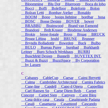
Bloomming
Blu Dot
Blueroom
Boca do lobo
Bocci
Boffi
Bolefloor
Boleform
Bolon
Bolzan Letti
Bombay Atelier
Bonaldo
BOOM
Booo
boops lighting
bordbar
bosa
BOSC
Bosse Design
BOVER
bower
BRABBU
Brainwood
Brand van Egmond
Brandoni
Brdr.Kruger
Brodrene Andersen
Brokis
brose-fogale
Bross
Bruag
BRUCK
Brugg Lifting
bruhl
BRUNE
Brunner
Bryndis Bolladottir
Bsweden
Buck
Bulbo
BULO
Bureau Puree
burgbad
Burkhardt
Leitner
Buro Schoch Werkhaus
BURRI
Buschfeld Design
Busnelli
BUVETEX INT.
Buzzi & Buzzi
BuzziSpace
By Corporation
by Lassen
C
Cabanes
CableCup
Caesar
Caimi Brevetti
Calma
Cambridge Architectural
Camira Fabrics
Cane-line
Capdell
Capo d Opera
Cappellini
Carl Hansen Sn
Carpe Diem Beds
Carpet
Concept
Carpet Sign
Carpyen
Carre Bleu
Casa dolce casa
Casala
Casalgrande Padana
Casali
Casamania
Casamood
Cascando