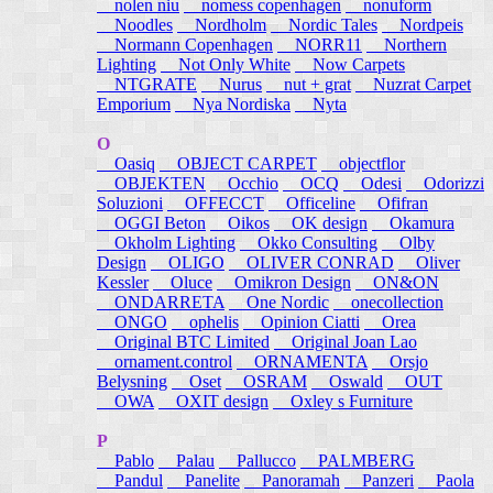
nolen niu
nomess copenhagen
nonuform
Noodles
Nordholm
Nordic Tales
Nordpeis
Normann Copenhagen
NORR11
Northern
Lighting
Not Only White
Now Carpets
NTGRATE
Nurus
nut + grat
Nuzrat Carpet
Emporium
Nya Nordiska
Nyta
O
Oasiq
OBJECT CARPET
objectflor
OBJEKTEN
Occhio
OCQ
Odesi
Odorizzi
Soluzioni
OFFECCT
Officeline
Ofifran
OGGI Beton
Oikos
OK design
Okamura
Okholm Lighting
Okko Consulting
Olby
Design
OLIGO
OLIVER CONRAD
Oliver
Kessler
Oluce
Omikron Design
ON&ON
ONDARRETA
One Nordic
onecollection
ONGO
ophelis
Opinion Ciatti
Orea
Original BTC Limited
Original Joan Lao
ornament.control
ORNAMENTA
Orsjo
Belysning
Oset
OSRAM
Oswald
OUT
OWA
OXIT design
Oxley s Furniture
P
Pablo
Palau
Pallucco
PALMBERG
Pandul
Panelite
Panoramah
Panzeri
Paola