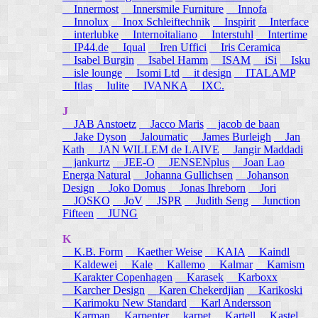
Innermost
Innersmile Furniture
Innofa
Innolux
Inox Schleiftechnik
Inspirit
Interface
interlubke
Internoitaliano
Interstuhl
Intertime
IP44.de
Iqual
Iren Uffici
Iris Ceramica
Isabel Burgin
Isabel Hamm
ISAM
iSi
Isku
isle lounge
Isomi Ltd
it design
ITALAMP
Itlas
Iulite
IVANKA
IXC.
J
JAB Anstoetz
Jacco Maris
jacob de baan
Jake Dyson
Jaloumatic
James Burleigh
Jan
Kath
JAN WILLEM de LAIVE
Jangir Maddadi
jankurtz
JEE-O
JENSENplus
Joan Lao
Energa Natural
Johanna Gullichsen
Johanson
Design
Joko Domus
Jonas Ihreborn
Jori
JOSKO
JoV
JSPR
Judith Seng
Junction
Fifteen
JUNG
K
K.B. Form
Kaether Weise
KAIA
Kaindl
Kaldewei
Kale
Kallemo
Kalmar
Kamism
Karakter Copenhagen
Karasek
Karboxx
Karcher Design
Karen Chekerdjian
Karikoski
Karimoku New Standard
Karl Andersson
Karman
Karpenter
karpet
Kartell
Kastel