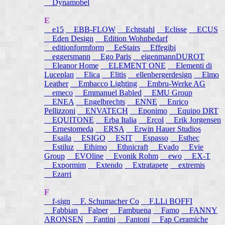
Dynamobel
E
e15
EBB-FLOW
Echtstahl
Eclisse
ECUS
Eden Design
Edition Wohnbedarf
editionformform
EeStairs
Effegibi
eggersmann
Ego Paris
eigenmannDUROT
Eleanor Home
ELEMENT ONE
Elementi di
Luceplan
Elica
Elitis
ellenbergerdesign
Elmo
Leather
Embacco Lighting
Embru-Werke AG
emeco
Emmanuel Babled
EMU Group
ENEA
Engelbrechts
ENNE
Enrico
Pellizzoni
ENVATECH
Eponimo
Equipo DRT
EQUITONE
Erba Italia
Ercol
Erik Jorgensen
Ernestomeda
ERSA
Erwin Hauer Studios
Esaila
ESIGO
ESIT
Espasso
Esthec
Estiluz
Ethimo
Ethnicraft
Evado
Evie
Group
EVOline
Evonik Rohm
ewo
EX-T
Expormim
Extendo
Extratapete
extremis
Ezarri
F
f-sign
F. Schumacher Co
F.LLi BOFFI
Fabbian
Falper
Fambuena
Famo
FANNY
ARONSEN
Fantini
Fantoni
Fap Ceramiche