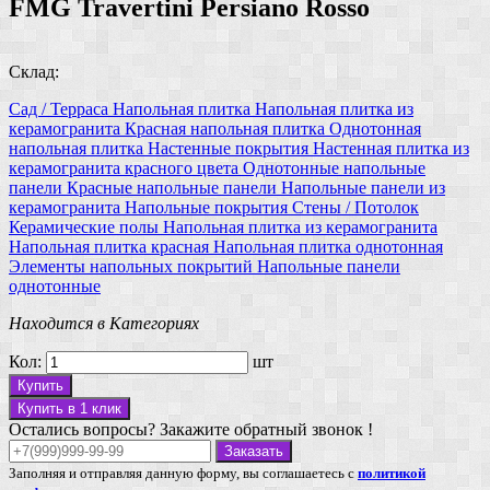
FMG Travertini Persiano Rosso
Склад:
Сад / Терраса
Напольная плитка
Напольная плитка из
керамогранита
Красная напольная плитка
Однотонная
напольная плитка
Настенные покрытия
Настенная плитка
из
керамогранита
красного цвета
Однотонные напольные
панели
Красные напольные панели
Напольные панели из
керамогранита
Напольные покрытия
Стены / Потолок
Керамические полы
Напольная плитка из керамогранита
Напольная плитка красная
Напольная плитка однотонная
Элементы напольных покрытий
Напольные панели
однотонные
Находится в Категориях
Кол:
шт
Купить
Купить в 1 клик
Остались вопросы? Закажите обратный звонок !
Заказать
Заполняя и отправляя данную форму, вы соглашаетесь с
политикой