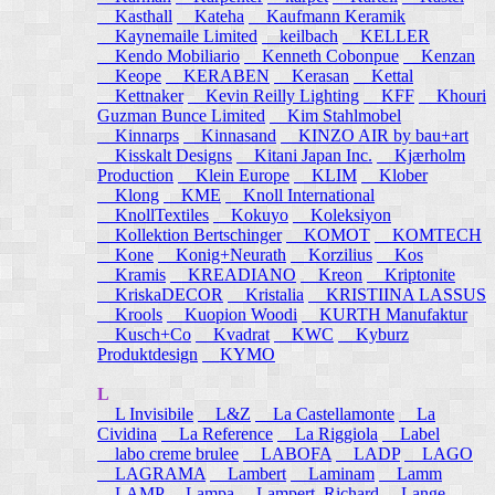
Kasthall
Kateha
Kaufmann Keramik
Kaynemaile Limited
keilbach
KELLER
Kendo Mobiliario
Kenneth Cobonpue
Kenzan
Keope
KERABEN
Kerasan
Kettal
Kettnaker
Kevin Reilly Lighting
KFF
Khouri
Guzman Bunce Limited
Kim Stahlmobel
Kinnarps
Kinnasand
KINZO AIR by bau+art
Kisskalt Designs
Kitani Japan Inc.
Kjærholm
Production
Klein Europe
KLIM
Klober
Klong
KME
Knoll International
KnollTextiles
Kokuyo
Koleksiyon
Kollektion Bertschinger
KOMOT
KOMTECH
Kone
Konig+Neurath
Korzilius
Kos
Kramis
KREADIANO
Kreon
Kriptonite
KriskaDECOR
Kristalia
KRISTIINA LASSUS
Krools
Kuopion Woodi
KURTH Manufaktur
Kusch+Co
Kvadrat
KWC
Kyburz
Produktdesign
KYMO
L
L Invisibile
L&Z
La Castellamonte
La
Cividina
La Reference
La Riggiola
Label
labo creme brulee
LABOFA
LADP
LAGO
LAGRAMA
Lambert
Laminam
Lamm
LAMP
Lampa
Lampert, Richard
Lange