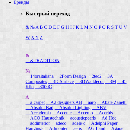
Бренды
Быстрый переход
&
№
A
B
C
D
E
F
G
H
I
J
K
L
M
N
O
P
Q
R
S
T
U
V
W
X
Y
Z
&
&TRADITION
№
14oraitaliana
2Form Design
2tec2
3A
Composites
3D Surface
3DWalldecor
3M
45
Kilo
8000C
A
a-carpet
A2 designers AB
aaro
Abate Zanetti
Absolut Bad
Absolut Lighting
ABV
Accademia
Accente
Accento
Acerbis
ACO Haustechnik
acousticpearls
Ad Hoc
addinterior
adeco
adele-c
Adelphi Paper
Hangings
Admonter
aeris
AG Land
Agape