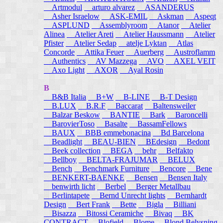
Artmodul
arturo alvarez
ASANDERUS
Asher Israelow
ASK-EMIL
Askman
Aspeqt
ASPLUND
Assemblyroom
Atanor
Atelier
Alinea
Atelier Areti
Atelier Haussmann
Atelier
Pfister
Atelier Sedap
atelje Lyktan
Atlas
Concorde
Attika Feuer
Auerberg
Austroflamm
Authentics
AV Mazzega
AVO
AXEL VEIT
Axo Light
AXOR
Ayal Rosin
B
B&B Italia
B+W
B-LINE
B-T Design
B.LUX
B.R.F
Baccarat
Baltensweiler
Balzar Beskow
BANTIE
Bark
Baroncelli
BarovierToso
Basalte
BassamFellows
BAUX
BBB emmebonacina
Bd Barcelona
Beadlight
BEAU-BIEN
BEdesign
Bedont
Beek collection
BEGA
behr
Belfakto
Bellboy
BELTA-FRAJUMAR
BELUX
Bench
Benchmark Furniture
Bencore
Bene
BENKERT-BAENKE
Bensen
Bensen Italy
benwirth licht
Berbel
Berger Metallbau
Berlintapete
Bernd Unrecht lights
Bernhardt
Design
Bert Frank
Bette
Bigla
Billiani
Bisazza
Bitossi Ceramiche
Bivaq
BK
CONTRACT
Blofield
Blome
Blond Belysning