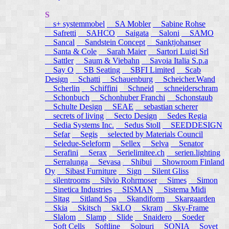
S
s+ systemmobel
SA Mobler
Sabine Rohse
Safretti
SAHCO
Saigata
Saloni
SAMO
Sancal
Sandstein Concept
Sanktjohanser
Santa & Cole
Sarah Maier
Sartori Luigi Srl
Sattler
Saum & Viebahn
Savoia Italia S.p.a
Say O
SB Seating
SBFI Limited
Scab
Design
Schatti
Schauenburg
Scheicher.Wand
Scherlin
Schiffini
Schneid
schneiderschram
Schonbuch
Schonhuber Franchi
Schonstaub
Schulte Design
SEAE
sebastian scherer
secrets of living
Secto Design
Sedes Regia
Sedia Systems Inc.
Sedus Stoll
SEEDDESIGN
Sefar
Segis
selected by Materials Council
Seledue-Seleform
Sellex
Selva
Senator
Serafini
Serax
Serielimitee.ch
serien.lighting
Serralunga
Sevasa
Shibui
Showroom Finland
Oy
Sibast Furniture
Sign
Silent Gliss
silentrooms
Silvio Rohrmoser
Simes
Simon
Sinetica Industries
SISMAN
Sistema Midi
Sitag
Sitland Spa
Skandiform
Skargaarden
Skia
Skitsch
SkLO
Skram
Sky-Frame
Slalom
Slamp
Slide
Snaidero
Soeder
Soft Cells
Softline
Solpuri
SONIA
Sovet