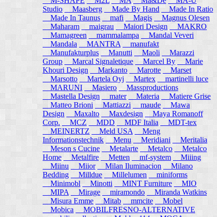
M-SHAPE
M2L
MA
Ma&De
MA-U
Studio
Maasberg
Made By Hand
Made In Ratio
Made In Taunus
mafi
Magis
Magnus Olesen
Maharam
maigrau
Maiori Design
MAKRO
Mamagreen
mammalampa
Mandal Veveri
Mandala
MANTRA
manufakt
Manufakturplus
Manutti
Maoli
Marazzi
Group
Marcal Signaletique
Marcel By
Marie
Khouri Design
Markanto
Marotte
Marset
Marsotto
Martela Oyj
Martex
martinelli luce
MARUNI
Masiero
Massproductions
Mastella Design
mater
Materia
Matiere Grise
Matteo Brioni
Mattiazzi
maude
Mawa
Design
Maxalto
Maxdesign
Maya Romanoff
Corp.
MCZ
MDD
MDF Italia
MDT-tex
MEINERTZ
Meld USA
Meng
Informationstechnik
Menu
Meridiani
Meritalia
Meson s Cucine
Metalarte
Metalco
Metalco
Home
Metalfire
Metten
mf-system
Miiing
Miinu
Miior
Milan Iluminacion
Milano
Bedding
Milldue
Millelumen
miniforms
Minimobl
Minotti
MINT Furniture
MIO
MIPA
Mirage
miramondo
Miranda Watkins
Misura Emme
Mitab
mmcite
Mobel
Mobica
MOBILFRESNO-ALTERNATIVE