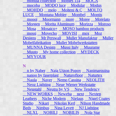
mobilia collection
Mobles 114
MOCA
mocoba
MODO luce
Modular
Modus
MOHDO
molo
Molteni & C
MOLTO
LUCE
Montana Mobler
Montbel
Montis
moooi
Moormann
more
Moree
Morelato
Morgen
Morita Aluminum
Morizza
Moroso
Mosa
Mosaico+
MOSO bamboo products
mossi
Movecho
MOVISI
mox
Moz
Designs
Mr Perswall
Muller Manufaktur
Muller
Mobelfabrikation
Muller Mobelwerkstatten
MUNNA Design
Mussi Italy
Muurame
Muuto
My home collection
MYDECK
MYYOUR
N
n by Naber
Naja Utzon Popov
Nanimarquina
nanoo by faserplast
Naturofloor
Naturtex
Naula
Naver
Nemo Cassina
NEOLITH
Neoz Lighting
Neue Wiener Werkstatte
Neustahl
Neutra by VS
New Tendency
NEW WORKS
Neweba
next
Nextep
Leathers
Niche Modern
Nielaus
Nigel Coates
Studio
Nikari
Nikolas Kerl
Nilson Handmade
Beds
Nimbus
Nina Levett
NJ Lighting
NLXL
NOBILI
NOBILIS
Nola Star