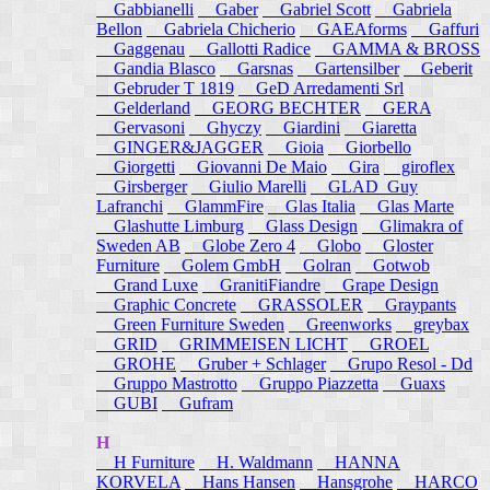
Gabbianelli
Gaber
Gabriel Scott
Gabriela
Bellon
Gabriela Chicherio
GAEAforms
Gaffuri
Gaggenau
Gallotti Radice
GAMMA & BROSS
Gandia Blasco
Garsnas
Gartensilber
Geberit
Gebruder T 1819
GeD Arredamenti Srl
Gelderland
GEORG BECHTER
GERA
Gervasoni
Ghyczy
Giardini
Giaretta
GINGER&JAGGER
Gioia
Giorbello
Giorgetti
Giovanni De Maio
Gira
giroflex
Girsberger
Giulio Marelli
GLAD_Guy
Lafranchi
GlammFire
Glas Italia
Glas Marte
Glashutte Limburg
Glass Design
Glimakra of
Sweden AB
Globe Zero 4
Globo
Gloster
Furniture
Golem GmbH
Golran
Gotwob
Grand Luxe
GranitiFiandre
Grape Design
Graphic Concrete
GRASSOLER
Graypants
Green Furniture Sweden
Greenworks
greybax
GRID
GRIMMEISEN LICHT
GROEL
GROHE
Gruber + Schlager
Grupo Resol - Dd
Gruppo Mastrotto
Gruppo Piazzetta
Guaxs
GUBI
Gufram
H
H Furniture
H. Waldmann
HANNA
KORVELA
Hans Hansen
Hansgrohe
HARCO