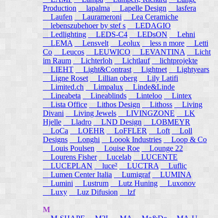
Production
lapalma
Lapelle Design
lasfera
Laufen
Laurameroni
Lea Ceramiche
lebenszubehoer by stef s
LEDAGIO
Ledlighting
LEDS-C4
LEDsON
Lehni
LEMA
Lensvelt
Leolux
less n more
Letti
Co
Leucos
LEUWICO
LEVANTINA
Licht
im Raum
Lichterloh
Lichtlauf
lichtprojekte
LIEHT
Light&Contrast
Lightnet
Lightyears
Ligne Roset
Lillian oberg
Lily Latifi
Limited.ch
Limpalux
Linde&Linde
Lineabeta
Lineablinds
Linteloo
Lintex
Lista Office
Lithos Design
Lithoss
Living
Divani
Living Jewels
LIVINGZONE
LK
Hjelle
Lladro
LND Design
LOBMEYR
LoCa
LOEHR
LoFFLER
Loft
Loll
Designs
Longhi
Loook Industries
Loop & Co
Louis Poulsen
Louise Roe
Lounge 22
Lourens Fisher
Lucelab
LUCENTE
LUCEPLAN
luce²
LUCTRA
Luflic
Lumen Center Italia
Lumigraf
LUMINA
Lumini
Lustrum
Lutz Huning
Luxonov
Luxy
Luz Difusion
lzf
M