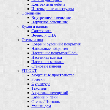
Контрактная мебель
Интерьерные аксессуары
Освещение
Внутреннее освещение
Наружное освещение
Кухня и ванная
Сантехника
Велнес и СПА
Стены и пол
Ковры и рулонные покрытия
Напольные покрытия
Настенные покрытия/Обои
Настенная плитка
Настенная мозаика
Стеновые панели
FIT-OUT
Модульные пространства
Розетки
Фурнитура
Текстиль
Акустика помещений
Камины и печи
Стены / Потолок
Умный дом