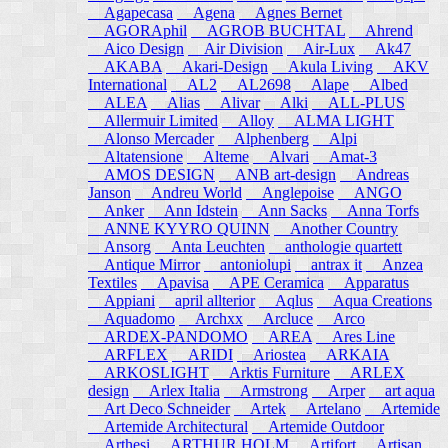
Agapecasa
Agena
Agnes Bernet
AGORAphil
AGROB BUCHTAL
Ahrend
Aico Design
Air Division
Air-Lux
Ak47
AKABA
Akari-Design
Akula Living
AKV
International
AL2
AL2698
Alape
Albed
ALEA
Alias
Alivar
Alki
ALL-PLUS
Allermuir Limited
Alloy
ALMA LIGHT
Alonso Mercader
Alphenberg
Alpi
Altatensione
Alteme
Alvari
Amat-3
AMOS DESIGN
ANB art-design
Andreas
Janson
Andreu World
Anglepoise
ANGO
Anker
Ann Idstein
Ann Sacks
Anna Torfs
ANNE KYYRO QUINN
Another Country
Ansorg
Anta Leuchten
anthologie quartett
Antique Mirror
antoniolupi
antrax it
Anzea
Textiles
Apavisa
APE Ceramica
Apparatus
Appiani
april allterior
Aqlus
Aqua Creations
Aquadomo
Archxx
Arcluce
Arco
ARDEX-PANDOMO
AREA
Ares Line
ARFLEX
ARIDI
Ariostea
ARKAIA
ARKOSLIGHT
Arktis Furniture
ARLEX
design
Arlex Italia
Armstrong
Arper
art aqua
Art Deco Schneider
Artek
Artelano
Artemide
Artemide Architectural
Artemide Outdoor
Arthesi
ARTHUR HOLM
Artifort
Artisan