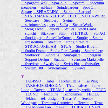
Spaghetti Wall
Spazio RT
Spectral
spectrum
meubelen
spHaus
Spindegarden
Spot On
Square
SPRADLING
Staron
Starpool
STATTMANN NEUE MOEBEL
STECKWERK
Steelcase
Steinberg
Steiner
steininger.designers
Stella
Stellar Works
Steng Licht
Stepevi
Steuler Fliesen GmbH
stglicht
Stickbee
Stilo
STILTREU
Sto AG
Stockinger
StoneslikeStones
Stouby
Strahle
strasserthun
Streetlife
string furniture
STRUCTURELAB
STUA
Studio Brovhn
Studio Domo
Studio Eero Aarnio
Stuhrenberg
Sudbrock
Sunbrella
SunSquare
Supergrau
Support Design
Suzusan
Svensson Markspelle
Swedese
Swedstyle
Swiss Plus
Swissflex
System 180
Systemtronic
Sywawa
T
TABISSO
Tabu
Tacchini Italia
Tai Ping
TAKEHOMEDESIGN
TAL
talsee
Tante
Lotte
Targetti
TEAM 7
team by wellis
TECE
TECNO
Tecnoline
Tecnolumen
TECTA
Tekhne
tela-design
Temas V
Terence
Woodgate
Terratinta Ceramiche
Terzani
Texaa
The Modern Fan
thesign
THIBAULT VAN