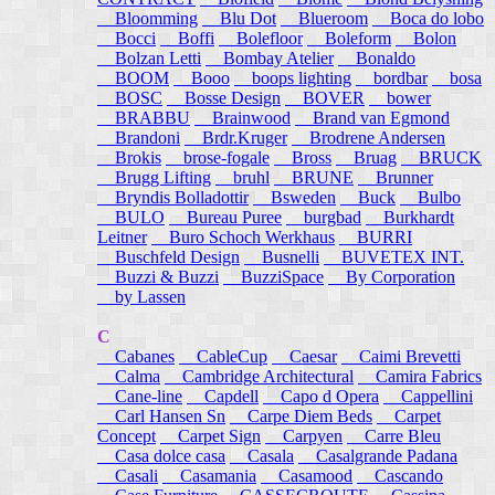
Bloomming
Blu Dot
Blueroom
Boca do lobo
Bocci
Boffi
Bolefloor
Boleform
Bolon
Bolzan Letti
Bombay Atelier
Bonaldo
BOOM
Booo
boops lighting
bordbar
bosa
BOSC
Bosse Design
BOVER
bower
BRABBU
Brainwood
Brand van Egmond
Brandoni
Brdr.Kruger
Brodrene Andersen
Brokis
brose-fogale
Bross
Bruag
BRUCK
Brugg Lifting
bruhl
BRUNE
Brunner
Bryndis Bolladottir
Bsweden
Buck
Bulbo
BULO
Bureau Puree
burgbad
Burkhardt
Leitner
Buro Schoch Werkhaus
BURRI
Buschfeld Design
Busnelli
BUVETEX INT.
Buzzi & Buzzi
BuzziSpace
By Corporation
by Lassen
C
Cabanes
CableCup
Caesar
Caimi Brevetti
Calma
Cambridge Architectural
Camira Fabrics
Cane-line
Capdell
Capo d Opera
Cappellini
Carl Hansen Sn
Carpe Diem Beds
Carpet
Concept
Carpet Sign
Carpyen
Carre Bleu
Casa dolce casa
Casala
Casalgrande Padana
Casali
Casamania
Casamood
Cascando