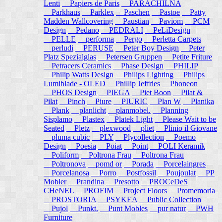
Lenti
Papiers de Paris
PARACHILNA
Parkhaus
Parklex
Paschen
Pastoe
Patty
Madden Wallcovering
Paustian
Paviom
PCM
Design
Pedano
PEDRALI
PeLiDesign
PELLE
performa
Pergo
Perletta Carpets
perludi
PERUSE
Peter Boy Design
Peter
Platz Spezialglas
Petersen Gruppen
Petite Friture
Petracers Ceramics
Phase Design
PHILIP
Philip Watts Design
Philips Lighting
Philips
Lumiblade - OLED
Phillip Jeffries
Phoneon
PHOS Design
PIEGA
Piet Boon
Pilat &
Pilat
Pinch
Piure
PIURIC
Plan W
Planika
Plank
planlicht
planmobel.
Planning
Sisplamo
Plastex
Platek Light
Please Wait to be
Seated
Pletz
plexwood
pliet
Plinio il Giovane
pluma cubic
PLY
Plycollection
Poemo
Design
Poesia
Poiat
Point
POLI Keramik
Poliform
Poltrona Frau
Poltrona Frau
Poltronova
pomd or
Porada
Porcelaingres
Porcelanosa
Porro
Postfossil
Poujoulat
PP
Mobler
Prandina
Presotto
PROCeDeS
CHeNEL
PROFIM
Project Floors
Promemoria
PROSTORIA
PSYKEA
Public Collection
Pujol
Punkt.
Punt Mobles
pur natur
PWH
Furniture