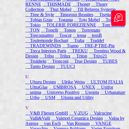
RENNE
THISMADE
Thonet
Thony
Collection
Thut Mobel
Till Behrens Systeme
Time & Style
Timorous Beasties
Tisettanta
Tobias Grau
Togama
Tojo Mobel
Token
Tokio
TOLERIE FOREZIENNE
Tom Rossau
TON
Tonelli
Tonon
Torremato
Toscoquattro
Toscot
tossa
tossB
Toulemonde Bochart
Traba
Traddel
TRADEWINDS
Tramo
TRE-P TRE-Piu
Treca Interiors Paris
TREKU
Trentino Wood &
Design
Tribu
Trilux
Triton
Trizo21
Troldtekt
Tronconi
True Design
TUBES
Tunto Design
TUUCI
U
Uhuru Design
Ulrike Weiss
ULTOM ITALIA
UltraGlas
UMBROSA
UNEX
Unifor
unima
Universo Positivo
Unopiu
Urbanature
Urbo
USM
Utopia and Utility
V
V&B Fliesen GmbH
V-ZUG
Valcucine
Valli&Valli
Valmori Ceramica Design
Valoa by
Aurora
van Esch
Van Rossum
VANGE
Varaschin
Varenna Poliform
Varier Furniture