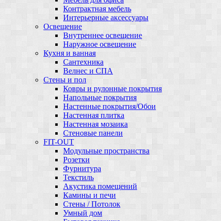
Контрактная мебель
Интерьерные аксессуары
Освещение
Внутреннее освещение
Наружное освещение
Кухня и ванная
Сантехника
Велнес и СПА
Стены и пол
Ковры и рулонные покрытия
Напольные покрытия
Настенные покрытия/Обои
Настенная плитка
Настенная мозаика
Стеновые панели
FIT-OUT
Модульные пространства
Розетки
Фурнитура
Текстиль
Акустика помещений
Камины и печи
Стены / Потолок
Умный дом