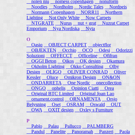
nolen niu
nomess copenhagen
nonuform
Noodles
Nordholm
Nordic Tales
Nordpeis
Normann Copenhagen
NORR11
Northern
Lighting
Not Only White
Now Carpets
NTGRATE
Nurus
nut + grat
Nuzrat Carpet
Emporium
Nya Nordiska
Nyta
O
Oasiq
OBJECT CARPET
objectflor
OBJEKTEN
Occhio
OCQ
Odesi
Odorizzi
Soluzioni
OFFECCT
Officeline
Ofifran
OGGI Beton
Oikos
OK design
Okamura
Okholm Lighting
Okko Consulting
Olby
Design
OLIGO
OLIVER CONRAD
Oliver
Kessler
Oluce
Omikron Design
ON&ON
ONDARRETA
One Nordic
onecollection
ONGO
ophelis
Opinion Ciatti
Orea
Original BTC Limited
Original Joan Lao
ornament.control
ORNAMENTA
Orsjo
Belysning
Oset
OSRAM
Oswald
OUT
OWA
OXIT design
Oxley s Furniture
P
Pablo
Palau
Pallucco
PALMBERG
Pandul
Panelite
Panoramah
Panzeri
Paola