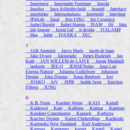
Innermost
Innersmile Furniture
Innofa
Innolux
Inox Schleiftechnik
Inspirit
Interface
interlubke
Internoitaliano
Interstuhl
Intertime
IP44.de
Iqual
Iren Uffici
Iris Ceramica
Isabel Burgin
Isabel Hamm
ISAM
iSi
Isku
isle lounge
Isomi Ltd
it design
ITALAMP
Itlas
Iulite
IVANKA
IXC.
J
JAB Anstoetz
Jacco Maris
jacob de baan
Jake Dyson
Jaloumatic
James Burleigh
Jan
Kath
JAN WILLEM de LAIVE
Jangir Maddadi
jankurtz
JEE-O
JENSENplus
Joan Lao
Energa Natural
Johanna Gullichsen
Johanson
Design
Joko Domus
Jonas Ihreborn
Jori
JOSKO
JoV
JSPR
Judith Seng
Junction
Fifteen
JUNG
K
K.B. Form
Kaether Weise
KAIA
Kaindl
Kaldewei
Kale
Kallemo
Kalmar
Kamism
Karakter Copenhagen
Karasek
Karboxx
Karcher Design
Karen Chekerdjian
Karikoski
Karimoku New Standard
Karl Andersson
Karman
Karpenter
karpet
Kartell
Kastel