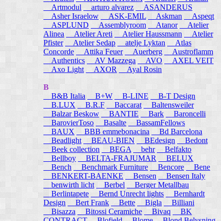
Artmodul
arturo alvarez
ASANDERUS
Asher Israelow
ASK-EMIL
Askman
Aspeqt
ASPLUND
Assemblyroom
Atanor
Atelier
Alinea
Atelier Areti
Atelier Haussmann
Atelier
Pfister
Atelier Sedap
atelje Lyktan
Atlas
Concorde
Attika Feuer
Auerberg
Austroflamm
Authentics
AV Mazzega
AVO
AXEL VEIT
Axo Light
AXOR
Ayal Rosin
B
B&B Italia
B+W
B-LINE
B-T Design
B.LUX
B.R.F
Baccarat
Baltensweiler
Balzar Beskow
BANTIE
Bark
Baroncelli
BarovierToso
Basalte
BassamFellows
BAUX
BBB emmebonacina
Bd Barcelona
Beadlight
BEAU-BIEN
BEdesign
Bedont
Beek collection
BEGA
behr
Belfakto
Bellboy
BELTA-FRAJUMAR
BELUX
Bench
Benchmark Furniture
Bencore
Bene
BENKERT-BAENKE
Bensen
Bensen Italy
benwirth licht
Berbel
Berger Metallbau
Berlintapete
Bernd Unrecht lights
Bernhardt
Design
Bert Frank
Bette
Bigla
Billiani
Bisazza
Bitossi Ceramiche
Bivaq
BK
CONTRACT
Blofield
Blome
Blond Belysning