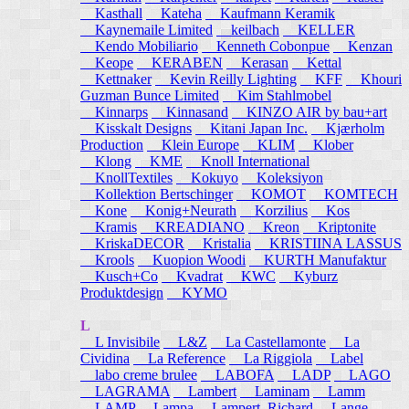
Kasthall
Kateha
Kaufmann Keramik
Kaynemaile Limited
keilbach
KELLER
Kendo Mobiliario
Kenneth Cobonpue
Kenzan
Keope
KERABEN
Kerasan
Kettal
Kettnaker
Kevin Reilly Lighting
KFF
Khouri
Guzman Bunce Limited
Kim Stahlmobel
Kinnarps
Kinnasand
KINZO AIR by bau+art
Kisskalt Designs
Kitani Japan Inc.
Kjærholm
Production
Klein Europe
KLIM
Klober
Klong
KME
Knoll International
KnollTextiles
Kokuyo
Koleksiyon
Kollektion Bertschinger
KOMOT
KOMTECH
Kone
Konig+Neurath
Korzilius
Kos
Kramis
KREADIANO
Kreon
Kriptonite
KriskaDECOR
Kristalia
KRISTIINA LASSUS
Krools
Kuopion Woodi
KURTH Manufaktur
Kusch+Co
Kvadrat
KWC
Kyburz
Produktdesign
KYMO
L
L Invisibile
L&Z
La Castellamonte
La
Cividina
La Reference
La Riggiola
Label
labo creme brulee
LABOFA
LADP
LAGO
LAGRAMA
Lambert
Laminam
Lamm
LAMP
Lampa
Lampert, Richard
Lange