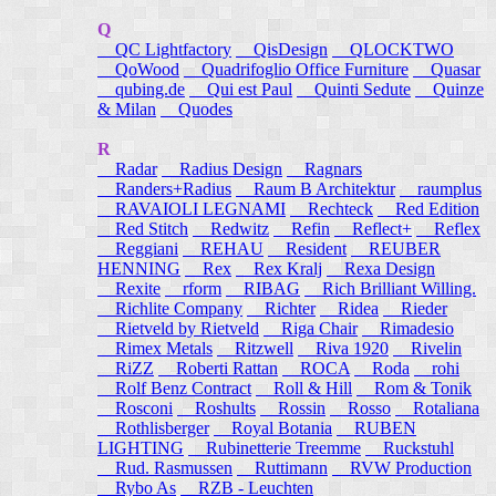
Q
QC Lightfactory
QisDesign
QLOCKTWO
QoWood
Quadrifoglio Office Furniture
Quasar
qubing.de
Qui est Paul
Quinti Sedute
Quinze
& Milan
Quodes
R
Radar
Radius Design
Ragnars
Randers+Radius
Raum B Architektur
raumplus
RAVAIOLI LEGNAMI
Rechteck
Red Edition
Red Stitch
Redwitz
Refin
Reflect+
Reflex
Reggiani
REHAU
Resident
REUBER
HENNING
Rex
Rex Kralj
Rexa Design
Rexite
rform
RIBAG
Rich Brilliant Willing.
Richlite Company
Richter
Ridea
Rieder
Rietveld by Rietveld
Riga Chair
Rimadesio
Rimex Metals
Ritzwell
Riva 1920
Rivelin
RiZZ
Roberti Rattan
ROCA
Roda
rohi
Rolf Benz Contract
Roll & Hill
Rom & Tonik
Rosconi
Roshults
Rossin
Rosso
Rotaliana
Rothlisberger
Royal Botania
RUBEN
LIGHTING
Rubinetterie Treemme
Ruckstuhl
Rud. Rasmussen
Ruttimann
RVW Production
Rybo As
RZB - Leuchten