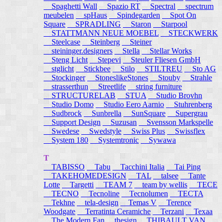
Spaghetti Wall
Spazio RT
Spectral
spectrum
meubelen
spHaus
Spindegarden
Spot On
Square
SPRADLING
Staron
Starpool
STATTMANN NEUE MOEBEL
STECKWERK
Steelcase
Steinberg
Steiner
steininger.designers
Stella
Stellar Works
Steng Licht
Stepevi
Steuler Fliesen GmbH
stglicht
Stickbee
Stilo
STILTREU
Sto AG
Stockinger
StoneslikeStones
Stouby
Strahle
strasserthun
Streetlife
string furniture
STRUCTURELAB
STUA
Studio Brovhn
Studio Domo
Studio Eero Aarnio
Stuhrenberg
Sudbrock
Sunbrella
SunSquare
Supergrau
Support Design
Suzusan
Svensson Markspelle
Swedese
Swedstyle
Swiss Plus
Swissflex
System 180
Systemtronic
Sywawa
T
TABISSO
Tabu
Tacchini Italia
Tai Ping
TAKEHOMEDESIGN
TAL
talsee
Tante
Lotte
Targetti
TEAM 7
team by wellis
TECE
TECNO
Tecnoline
Tecnolumen
TECTA
Tekhne
tela-design
Temas V
Terence
Woodgate
Terratinta Ceramiche
Terzani
Texaa
The Modern Fan
thesign
THIBAULT VAN