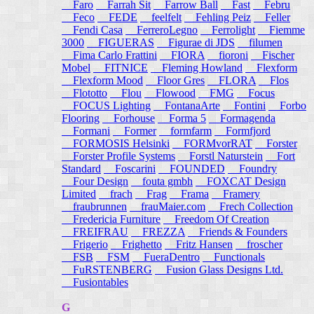
Faro
Farrah Sit
Farrow Ball
Fast
Febru
Feco
FEDE
feelfelt
Fehling Peiz
Feller
Fendi Casa
FerreroLegno
Ferrolight
Fiemme
3000
FIGUERAS
Figurae di JDS
filumen
Fima Carlo Frattini
FIORA
fioroni
Fischer
Mobel
FITNICE
Fleming Howland
Flexform
Flexform Mood
Floor Gres
FLORA
Flos
Flototto
Flou
Flowood
FMG
Focus
FOCUS Lighting
FontanaArte
Fontini
Forbo
Flooring
Forhouse
Forma 5
Formagenda
Formani
Former
formfarm
Formfjord
FORMOSIS Helsinki
FORMvorRAT
Forster
Forster Profile Systems
Forstl Naturstein
Fort
Standard
Foscarini
FOUNDED
Foundry
Four Design
fouta gmbh
FOXCAT Design
Limited
frach
Frag
Frama
Framery
fraubrunnen
frauMaier.com
Frech Collection
Fredericia Furniture
Freedom Of Creation
FREIFRAU
FREZZA
Friends & Founders
Frigerio
Frighetto
Fritz Hansen
froscher
FSB
FSM
FueraDentro
Functionals
FuRSTENBERG
Fusion Glass Designs Ltd.
Fusiontables
G