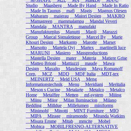
M-SHAPE
M2L
MA
Ma&De
MA-U
Studio
Maasberg
Made By Hand
Made In Ratio
Made In Taunus
mafi
Magis
Magnus Olesen
Maharam
maigrau
Maiori Design
MAKRO
Mamagreen
mammalampa
Mandal Veveri
Mandala
MANTRA
manufakt
Manufakturplus
Manutti
Maoli
Marazzi
Group
Marcal Signaletique
Marcel By
Marie
Khouri Design
Markanto
Marotte
Marset
Marsotto
Martela Oyj
Martex
martinelli luce
MARUNI
Masiero
Massproductions
Mastella Design
mater
Materia
Matiere Grise
Matteo Brioni
Mattiazzi
maude
Mawa
Design
Maxalto
Maxdesign
Maya Romanoff
Corp.
MCZ
MDD
MDF Italia
MDT-tex
MEINERTZ
Meld USA
Meng
Informationstechnik
Menu
Meridiani
Meritalia
Meson s Cucine
Metalarte
Metalco
Metalco
Home
Metalfire
Metten
mf-system
Miiing
Miinu
Miior
Milan Iluminacion
Milano
Bedding
Milldue
Millelumen
miniforms
Minimobl
Minotti
MINT Furniture
MIO
MIPA
Mirage
miramondo
Miranda Watkins
Misura Emme
Mitab
mmcite
Mobel
Mobica
MOBILFRESNO-ALTERNATIVE