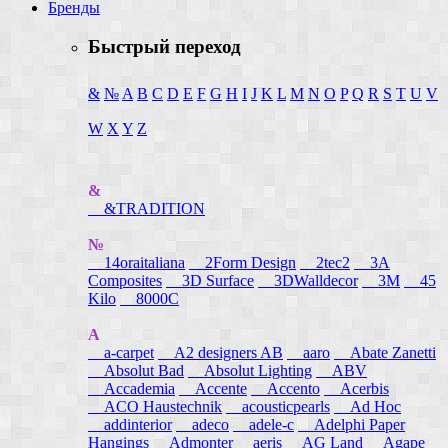
Бренды
Быстрый переход
&
№
A
B
C
D
E
F
G
H
I
J
K
L
M
N
O
P
Q
R
S
T
U
V
W
X
Y
Z
&
&TRADITION
№
14oraitaliana
2Form Design
2tec2
3A
Composites
3D Surface
3DWalldecor
3M
45
Kilo
8000C
A
a-carpet
A2 designers AB
aaro
Abate Zanetti
Absolut Bad
Absolut Lighting
ABV
Accademia
Accente
Accento
Acerbis
ACO Haustechnik
acousticpearls
Ad Hoc
addinterior
adeco
adele-c
Adelphi Paper
Hangings
Admonter
aeris
AG Land
Agape