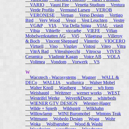
VARIO
Vauni Fire
Venetia Studium
Ventura
Verde Profilo
Vermund Larsen
VEROB
VERONESE
Verpan
Verso Design
Vertigo
Bird
Very Wood
Vesoi
Vest Leuchten
Vestre
VG&P
VIA
Via Della Spiga
VIAL
viasit
Vibia
Vibieffe
viccarbe
VIEFE
Vifian
Mobelwerkstatten AG
Vij5
Vilagrasa
Villeroy
& Boch
Vincent Sheppard
Vinterio
VIOCERO
Virtuell
Viso
Visplay
Vistosi
Viteo
Vitra
VitrA Bad
Vitrealspecchi
Vitrocsa
VIVES
Ceramica
Vladimir Kagan
Voice AB
VOLA
Volimea
Vondom
Vorwerk
VS
W
Wacotech - Wacosystems
Wagner
WALL &
DECo
WALLIA
wallunica
Walser Mobel
Walter Knoll
Wastberg
Wave
wb form
Weishaupl
Weitzner
werner works
WEST
Westeifel Werke
Wever&Ducre
whitebeds
WIENER GTV DESIGN
Wiesner-Hager
Wilde + Spieth
Wildspirit
Wilkhahn
Willowlamp
WINI Buromobel
Wintons Teak
Wittmann
Wobedo Design
Wogg
Wohr
Woka
Wolfsgruber
Wood & Washi