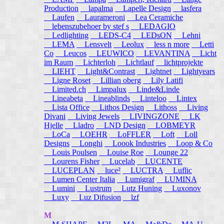
Production
lapalma
Lapelle Design
lasfera
Laufen
Laurameroni
Lea Ceramiche
lebenszubehoer by stef s
LEDAGIO
Ledlighting
LEDS-C4
LEDsON
Lehni
LEMA
Lensvelt
Leolux
less n more
Letti
Co
Leucos
LEUWICO
LEVANTINA
Licht
im Raum
Lichterloh
Lichtlauf
lichtprojekte
LIEHT
Light&Contrast
Lightnet
Lightyears
Ligne Roset
Lillian oberg
Lily Latifi
Limited.ch
Limpalux
Linde&Linde
Lineabeta
Lineablinds
Linteloo
Lintex
Lista Office
Lithos Design
Lithoss
Living
Divani
Living Jewels
LIVINGZONE
LK
Hjelle
Lladro
LND Design
LOBMEYR
LoCa
LOEHR
LoFFLER
Loft
Loll
Designs
Longhi
Loook Industries
Loop & Co
Louis Poulsen
Louise Roe
Lounge 22
Lourens Fisher
Lucelab
LUCENTE
LUCEPLAN
luce²
LUCTRA
Luflic
Lumen Center Italia
Lumigraf
LUMINA
Lumini
Lustrum
Lutz Huning
Luxonov
Luxy
Luz Difusion
lzf
M