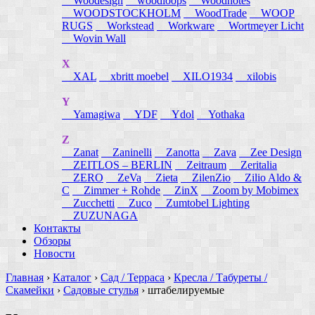
Woodesign
woodloops
Woodnotes
WOODSTOCKHOLM
WoodTrade
WOOP
RUGS
Workstead
Workware
Wortmeyer Licht
Wovin Wall
X
XAL
xbritt moebel
XILO1934
xilobis
Y
Yamagiwa
YDF
Ydol
Yothaka
Z
Zanat
Zaninelli
Zanotta
Zava
Zee Design
ZEITLOS – BERLIN
Zeitraum
Zeritalia
ZERO
ZeVa
Zieta
ZilenZio
Zilio Aldo &
C
Zimmer + Rohde
ZinX
Zoom by Mobimex
Zucchetti
Zuco
Zumtobel Lighting
ZUZUNAGA
Контакты
Обзоры
Новости
Главная
›
Каталог
›
Сад / Терраса
›
Кресла / Табуреты /
Скамейки
›
Садовые стулья
›
штабелируемые