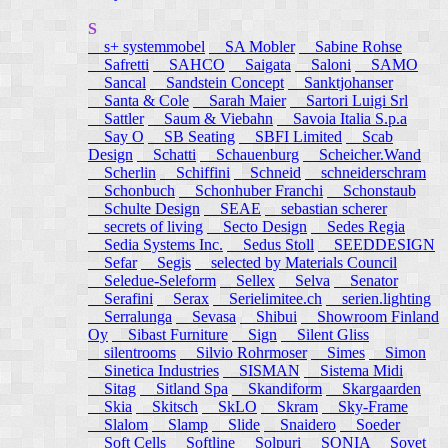
S
s+ systemmobel
SA Mobler
Sabine Rohse
Safretti
SAHCO
Saigata
Saloni
SAMO
Sancal
Sandstein Concept
Sanktjohanser
Santa & Cole
Sarah Maier
Sartori Luigi Srl
Sattler
Saum & Viebahn
Savoia Italia S.p.a
Say O
SB Seating
SBFI Limited
Scab
Design
Schatti
Schauenburg
Scheicher.Wand
Scherlin
Schiffini
Schneid
schneiderschram
Schonbuch
Schonhuber Franchi
Schonstaub
Schulte Design
SEAE
sebastian scherer
secrets of living
Secto Design
Sedes Regia
Sedia Systems Inc.
Sedus Stoll
SEEDDESIGN
Sefar
Segis
selected by Materials Council
Seledue-Seleform
Sellex
Selva
Senator
Serafini
Serax
Serielimitee.ch
serien.lighting
Serralunga
Sevasa
Shibui
Showroom Finland
Oy
Sibast Furniture
Sign
Silent Gliss
silentrooms
Silvio Rohrmoser
Simes
Simon
Sinetica Industries
SISMAN
Sistema Midi
Sitag
Sitland Spa
Skandiform
Skargaarden
Skia
Skitsch
SkLO
Skram
Sky-Frame
Slalom
Slamp
Slide
Snaidero
Soeder
Soft Cells
Softline
Solpuri
SONIA
Sovet