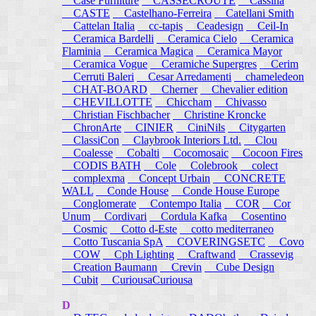
Case Furniture
CASSECROUTE
Cassina
CASTE
Castelhano-Ferreira
Catellani Smith
Cattelan Italia
cc-tapis
Ceadesign
Ceil-In
Ceramica Bardelli
Ceramica Cielo
Ceramica
Flaminia
Ceramica Magica
Ceramica Mayor
Ceramica Vogue
Ceramiche Supergres
Cerim
Cerruti Baleri
Cesar Arredamenti
chameledeon
CHAT-BOARD
Cherner
Chevalier edition
CHEVILLOTTE
Chiccham
Chivasso
Christian Fischbacher
Christine Kroncke
ChronArte
CINIER
CiniNils
Citygarten
ClassiCon
Claybrook Interiors Ltd.
Clou
Coalesse
Cobalti
Cocomosaic
Cocoon Fires
CODIS BATH
Cole
Colebrook
colect
complexma
Concept Urbain
CONCRETE
WALL
Conde House
Conde House Europe
Conglomerate
Contempo Italia
COR
Cor
Unum
Cordivari
Cordula Kafka
Cosentino
Cosmic
Cotto d-Este
cotto mediterraneo
Cotto Tuscania SpA
COVERINGSETC
Covo
COW
Cph Lighting
Craftwand
Crassevig
Creation Baumann
Crevin
Cube Design
Cubit
CuriousaCuriousa
D