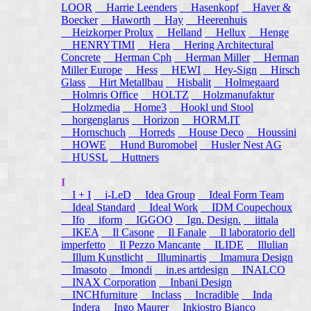
LOOR
Harrie Leenders
Hasenkopf
Haver &
Boecker
Haworth
Hay
Heerenhuis
Heizkorper Prolux
Helland
Hellux
Henge
HENRYTIMI
Hera
Hering Architectural
Concrete
Herman Cph
Herman Miller
Herman
Miller Europe
Hess
HEWI
Hey-Sign
Hirsch
Glass
Hirt Metallbau
Hisbalit
Holmegaard
Holmris Office
HOLTZ
Holzmanufaktur
Holzmedia
Home3
Hookl und Stool
horgenglarus
Horizon
HORM.IT
Hornschuch
Horreds
House Deco
Houssini
HOWE
Hund Buromobel
Husler Nest AG
HUSSL
Huttners
I
I + I
i-LeD
Idea Group
Ideal Form Team
Ideal Standard
Ideal Work
IDM Coupechoux
Ifo
iform
IGGOO
Ign. Design.
iittala
IKEA
Il Casone
Il Fanale
Il laboratorio dell
imperfetto
Il Pezzo Mancante
ILIDE
Illulian
Illum Kunstlicht
Illuminartis
Imamura Design
Imasoto
Imondi
in.es artdesign
INALCO
INAX Corporation
Inbani Design
INCHfurniture
Inclass
Incradible
Inda
Indera
Ingo Maurer
Inkiostro Bianco