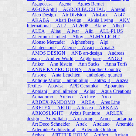
Agapecasa
Agena
Agnes Bernet
AGORAphil
AGROB BUCHTAL
Ahrend
Aico Design
Air Division
Air-Lux
Ak47
AKABA
Akari-Design
Akula Living
AKV
International
AL2
AL2698
Alape
Albed
ALEA
Alias
Alivar
Alki
ALL-PLUS
Allermuir Limited
Alloy
ALMA LIGHT
Alonso Mercader
Alphenberg
Alpi
Altatensione
Alteme
Alvari
Amat-3
AMOS DESIGN
ANB art-design
Andreas
Janson
Andreu World
Anglepoise
ANGO
Anker
Ann Idstein
Ann Sacks
Anna Torfs
ANNE KYYRO QUINN
Another Country
Ansorg
Anta Leuchten
anthologie quartett
Antique Mirror
antoniolupi
antrax it
Anzea
Textiles
Apavisa
APE Ceramica
Apparatus
Appiani
april allterior
Aqlus
Aqua Creations
Aquadomo
Archxx
Arcluce
Arco
ARDEX-PANDOMO
AREA
Ares Line
ARFLEX
ARIDI
Ariostea
ARKAIA
ARKOSLIGHT
Arktis Furniture
ARLEX
design
Arlex Italia
Armstrong
Arper
art aqua
Art Deco Schneider
Artek
Artelano
Artemide
Artemide Architectural
Artemide Outdoor
Arthesi
ARTHUR HOLM
Artifort
Artisan