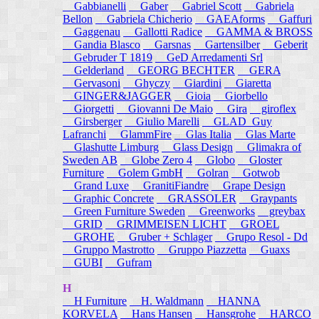
Gabbianelli
Gaber
Gabriel Scott
Gabriela
Bellon
Gabriela Chicherio
GAEAforms
Gaffuri
Gaggenau
Gallotti Radice
GAMMA & BROSS
Gandia Blasco
Garsnas
Gartensilber
Geberit
Gebruder T 1819
GeD Arredamenti Srl
Gelderland
GEORG BECHTER
GERA
Gervasoni
Ghyczy
Giardini
Giaretta
GINGER&JAGGER
Gioia
Giorbello
Giorgetti
Giovanni De Maio
Gira
giroflex
Girsberger
Giulio Marelli
GLAD_Guy
Lafranchi
GlammFire
Glas Italia
Glas Marte
Glashutte Limburg
Glass Design
Glimakra of
Sweden AB
Globe Zero 4
Globo
Gloster
Furniture
Golem GmbH
Golran
Gotwob
Grand Luxe
GranitiFiandre
Grape Design
Graphic Concrete
GRASSOLER
Graypants
Green Furniture Sweden
Greenworks
greybax
GRID
GRIMMEISEN LICHT
GROEL
GROHE
Gruber + Schlager
Grupo Resol - Dd
Gruppo Mastrotto
Gruppo Piazzetta
Guaxs
GUBI
Gufram
H
H Furniture
H. Waldmann
HANNA
KORVELA
Hans Hansen
Hansgrohe
HARCO