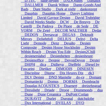
D-TEC
dade-design
DADObaths
Daisalux
DALLMER
Dansk Wilton
Dante-Goods And
Bads
Dare Studio
Dark at night
daskonzept
Dauphin
Dauphin Home
Davey Lighting
Limited
David Gaynor Design
David Trubridge
David Weeks Studio
DCW
De Breuyn
De
Castelli
De Padova
De Ploeg
de Sede
DE
VORM
De Zetel
DECOR WALTHER
Dedar
DEDON
Deesawat
DEGAS
Deknudt
Mirrors
Delightfull
DELIUS
Delivi
Delta
Light
Demode
Denz
Desalto
Design
Composite
Design House Stockholm
Design
Within Reach
Design You Edit
Design2Chill
designerslabel
Designheiten
designheure
Designoffice
Desiree
DevonDevon
Dexter
DHPH
dica
Didheya
Dieffebi
Diesel by
Foscarini
Dietiker
DIMODIS
DINESEN
Discipline
Diurne
Dix Heures Dix
dk3
DLV Design
DND Maniglie
do-ce
Domani
Domaniecki
Domus
DORMA
Dornbracht
Douglas ACOUSTICS
Draenert
dreizehngrad
Dresslight
Driade
Droog
Drummonds
dua
Dune
Dune Ceramica
DuPont Corian
DURAVIT
Durlet
Duropal
dutchglobe
Dux International
DVELAS
DVO