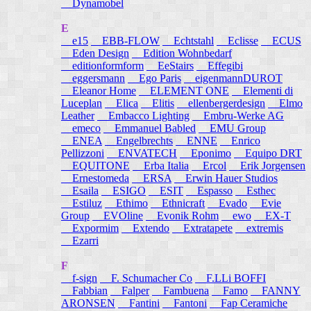
Dynamobel
E
e15
EBB-FLOW
Echtstahl
Eclisse
ECUS
Eden Design
Edition Wohnbedarf
editionformform
EeStairs
Effegibi
eggersmann
Ego Paris
eigenmannDUROT
Eleanor Home
ELEMENT ONE
Elementi di
Luceplan
Elica
Elitis
ellenbergerdesign
Elmo
Leather
Embacco Lighting
Embru-Werke AG
emeco
Emmanuel Babled
EMU Group
ENEA
Engelbrechts
ENNE
Enrico
Pellizzoni
ENVATECH
Eponimo
Equipo DRT
EQUITONE
Erba Italia
Ercol
Erik Jorgensen
Ernestomeda
ERSA
Erwin Hauer Studios
Esaila
ESIGO
ESIT
Espasso
Esthec
Estiluz
Ethimo
Ethnicraft
Evado
Evie
Group
EVOline
Evonik Rohm
ewo
EX-T
Expormim
Extendo
Extratapete
extremis
Ezarri
F
f-sign
F. Schumacher Co
F.LLi BOFFI
Fabbian
Falper
Fambuena
Famo
FANNY
ARONSEN
Fantini
Fantoni
Fap Ceramiche