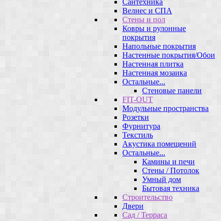
Сантехника
Велнес и СПА
Стены и пол
Ковры и рулонные
покрытия
Напольные покрытия
Настенные покрытия/Обои
Настенная плитка
Настенная мозаика
Остальные...
Стеновые панели
FIT-OUT
Модульные пространства
Розетки
Фурнитура
Текстиль
Акустика помещений
Остальные...
Камины и печи
Стены / Потолок
Умный дом
Бытовая техника
Строительство
Двери
Сад / Терраса