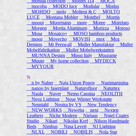
mobilia collection
Mobles 114
MOCA
mocoba
MODO luce
Modular
Modus
MOHDO
molo
Molteni & C
MOLTO
LUCE
Montana Mobler
Montbel
Montis
moooi
Moormann
more
Moree
Morelato
Morgen
Morita Aluminum
Morizza
Moroso
Mosa
Mosaico+
MOSO bamboo products
mossi
Movecho
MOVISI
mox
Moz
Designs
Mr Perswall
Muller Manufaktur
Muller
Mobelfabrikation
Muller Mobelwerkstatten
MUNNA Design
Mussi Italy
Muurame
Muuto
My home collection
MYDECK
MYYOUR
N
n by Naber
Naja Utzon Popov
Nanimarquina
nanoo by faserplast
Naturofloor
Naturtex
Naula
Naver
Nemo Cassina
NEOLITH
Neoz Lighting
Neue Wiener Werkstatte
Neustahl
Neutra by VS
New Tendency
NEW WORKS
Neweba
next
Nextep
Leathers
Niche Modern
Nielaus
Nigel Coates
Studio
Nikari
Nikolas Kerl
Nilson Handmade
Beds
Nimbus
Nina Levett
NJ Lighting
NLXL
NOBILI
NOBILIS
Nola Star