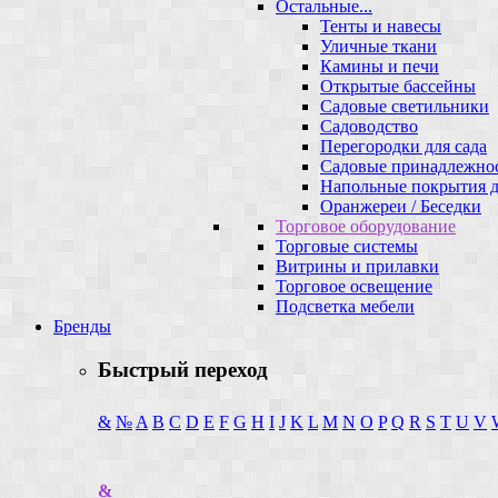
Остальные...
Тенты и навесы
Уличные ткани
Камины и печи
Открытые бассейны
Садовые светильники
Садоводство
Перегородки для сада
Садовые принадлежно
Напольные покрытия д
Оранжереи / Беседки
Торговое оборудование
Торговые системы
Витрины и прилавки
Торговое освещение
Подсветка мебели
Бренды
Быстрый переход
&
№
A
B
C
D
E
F
G
H
I
J
K
L
M
N
O
P
Q
R
S
T
U
V
&