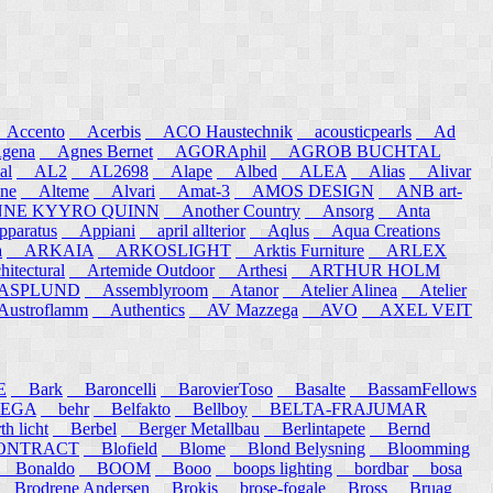
ccento
Acerbis
ACO Haustechnik
acousticpearls
Ad
ena
Agnes Bernet
AGORAphil
AGROB BUCHTAL
al
AL2
AL2698
Alape
Albed
ALEA
Alias
Alivar
ne
Alteme
Alvari
Amat-3
AMOS DESIGN
ANB art-
E KYYRO QUINN
Another Country
Ansorg
Anta
aratus
Appiani
april allterior
Aqlus
Aqua Creations
a
ARKAIA
ARKOSLIGHT
Arktis Furniture
ARLEX
itectural
Artemide Outdoor
Arthesi
ARTHUR HOLM
SPLUND
Assemblyroom
Atanor
Atelier Alinea
Atelier
stroflamm
Authentics
AV Mazzega
AVO
AXEL VEIT
E
Bark
Baroncelli
BarovierToso
Basalte
BassamFellows
EGA
behr
Belfakto
Bellboy
BELTA-FRAJUMAR
 licht
Berbel
Berger Metallbau
Berlintapete
Bernd
NTRACT
Blofield
Blome
Blond Belysning
Bloomming
Bonaldo
BOOM
Booo
boops lighting
bordbar
bosa
Brodrene Andersen
Brokis
brose-fogale
Bross
Bruag