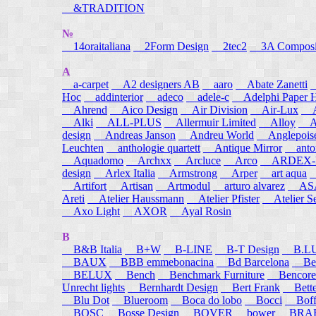
&TRADITION
№
14oraitaliana
2Form Design
2tec2
3A Composi
A
a-carpet
A2 designers AB
aaro
Abate Zanetti
Hoc
addinterior
adeco
adele-c
Adelphi Paper H
Ahrend
Aico Design
Air Division
Air-Lux
A
Alki
ALL-PLUS
Allermuir Limited
Alloy
AL
design
Andreas Janson
Andreu World
Anglepois
Leuchten
anthologie quartett
Antique Mirror
anton
Aquadomo
Archxx
Arcluce
Arco
ARDEX-
design
Arlex Italia
Armstrong
Arper
art aqua
A
Artifort
Artisan
Artmodul
arturo alvarez
ASA
Areti
Atelier Haussmann
Atelier Pfister
Atelier S
Axo Light
AXOR
Ayal Rosin
B
B&B Italia
B+W
B-LINE
B-T Design
B.L
BAUX
BBB emmebonacina
Bd Barcelona
Bea
BELUX
Bench
Benchmark Furniture
Bencore
Unrecht lights
Bernhardt Design
Bert Frank
Bett
Blu Dot
Blueroom
Boca do lobo
Bocci
Boff
BOSC
Bosse Design
BOVER
bower
BRA