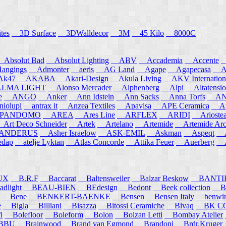
tes
3D Surface
3DWalldecor
3M
45 Kilo
8000C
Absolut Bad
Absolut Lighting
ABV
Accademia
Accente
A
angings
Admonter
aeris
AG Land
Agape
Agapecasa
Ag
k47
AKABA
Akari-Design
Akula Living
AKV Internation
MA LIGHT
Alonso Mercader
Alphenberg
Alpi
Altatensio
e
ANGO
Anker
Ann Idstein
Ann Sacks
Anna Torfs
ANN
iolupi
antrax it
Anzea Textiles
Apavisa
APE Ceramica
App
PANDOMO
AREA
Ares Line
ARFLEX
ARIDI
Arioste
rt Deco Schneider
Artek
Artelano
Artemide
Artemide Arch
NDERUS
Asher Israelow
ASK-EMIL
Askman
Aspeqt
A
edap
atelje Lyktan
Atlas Concorde
Attika Feuer
Auerberg
Au
UX
B.R.F
Baccarat
Baltensweiler
Balzar Beskow
BANTI
dlight
BEAU-BIEN
BEdesign
Bedont
Beek collection
B
Bene
BENKERT-BAENKE
Bensen
Bensen Italy
benwirth
e
Bigla
Billiani
Bisazza
Bitossi Ceramiche
Bivaq
BK CO
i
Bolefloor
Boleform
Bolon
Bolzan Letti
Bombay Atelier
BBU
Brainwood
Brand van Egmond
Brandoni
Brdr.Kruger