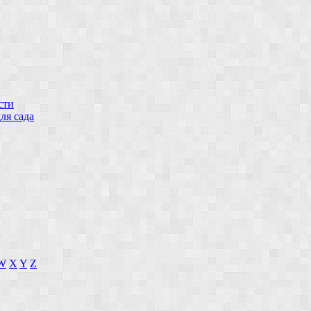
сти
ля сада
W
X
Y
Z