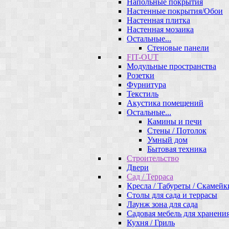
Напольные покрытия
Настенные покрытия/Обои
Настенная плитка
Настенная мозаика
Остальные...
Стеновые панели
FIT-OUT
Модульные пространства
Розетки
Фурнитура
Текстиль
Акустика помещений
Остальные...
Камины и печи
Стены / Потолок
Умный дом
Бытовая техника
Строительство
Двери
Сад / Терраса
Кресла / Табуреты / Скамейк
Столы для сада и террасы
Лаунж зона для сада
Садовая мебель для хранени
Кухня / Гриль