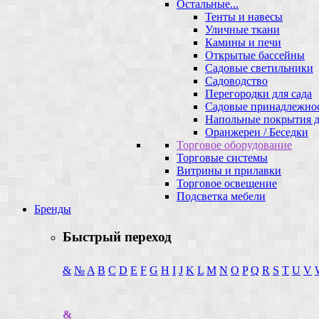
Остальные...
Тенты и навесы
Уличные ткани
Камины и печи
Открытые бассейны
Садовые светильники
Садоводство
Перегородки для сада
Садовые принадлежно
Напольные покрытия д
Оранжереи / Беседки
Торговое оборудование
Торговые системы
Витрины и прилавки
Торговое освещение
Подсветка мебели
Бренды
Быстрый переход
&
№
A
B
C
D
E
F
G
H
I
J
K
L
M
N
O
P
Q
R
S
T
U
V
&