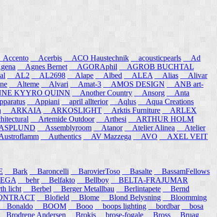
ccento
Acerbis
ACO Haustechnik
acousticpearls
Ad
ena
Agnes Bernet
AGORAphil
AGROB BUCHTAL
al
AL2
AL2698
Alape
Albed
ALEA
Alias
Alivar
ne
Alteme
Alvari
Amat-3
AMOS DESIGN
ANB art-
E KYYRO QUINN
Another Country
Ansorg
Anta
aratus
Appiani
april allterior
Aqlus
Aqua Creations
a
ARKAIA
ARKOSLIGHT
Arktis Furniture
ARLEX
itectural
Artemide Outdoor
Arthesi
ARTHUR HOLM
SPLUND
Assemblyroom
Atanor
Atelier Alinea
Atelier
stroflamm
Authentics
AV Mazzega
AVO
AXEL VEIT
E
Bark
Baroncelli
BarovierToso
Basalte
BassamFellows
EGA
behr
Belfakto
Bellboy
BELTA-FRAJUMAR
 licht
Berbel
Berger Metallbau
Berlintapete
Bernd
NTRACT
Blofield
Blome
Blond Belysning
Bloomming
Bonaldo
BOOM
Booo
boops lighting
bordbar
bosa
Brodrene Andersen
Brokis
brose-fogale
Bross
Bruag