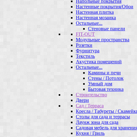
Напольные покрытия
Настенные покрытия/Обои
Настенная плитка
Настенная мозаика
Остальные...
Стеновые панели
FIT-OUT
Модульные пространства
Розетки
Фурнитура
Текстиль
Акустика помещений
Остальные...
Камины и печи
Стены / Потолок
Умный дом
Бытовая техника
Строительство
Двери
Сад / Терраса
Кресла / Табуреты / Скамейк
Столы для сада и террасы
Лаунж зона для сада
Садовая мебель для хранени
Кухня / Гриль