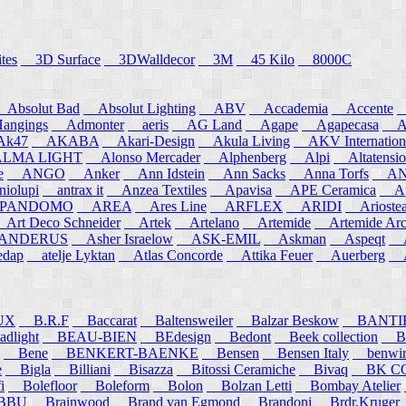
tes
3D Surface
3DWalldecor
3M
45 Kilo
8000C
Absolut Bad
Absolut Lighting
ABV
Accademia
Accente
A
angings
Admonter
aeris
AG Land
Agape
Agapecasa
Ag
k47
AKABA
Akari-Design
Akula Living
AKV Internation
MA LIGHT
Alonso Mercader
Alphenberg
Alpi
Altatensio
e
ANGO
Anker
Ann Idstein
Ann Sacks
Anna Torfs
ANN
iolupi
antrax it
Anzea Textiles
Apavisa
APE Ceramica
App
PANDOMO
AREA
Ares Line
ARFLEX
ARIDI
Arioste
rt Deco Schneider
Artek
Artelano
Artemide
Artemide Arch
NDERUS
Asher Israelow
ASK-EMIL
Askman
Aspeqt
A
edap
atelje Lyktan
Atlas Concorde
Attika Feuer
Auerberg
Au
UX
B.R.F
Baccarat
Baltensweiler
Balzar Beskow
BANTI
dlight
BEAU-BIEN
BEdesign
Bedont
Beek collection
B
Bene
BENKERT-BAENKE
Bensen
Bensen Italy
benwirth
e
Bigla
Billiani
Bisazza
Bitossi Ceramiche
Bivaq
BK CO
i
Bolefloor
Boleform
Bolon
Bolzan Letti
Bombay Atelier
BBU
Brainwood
Brand van Egmond
Brandoni
Brdr.Kruger