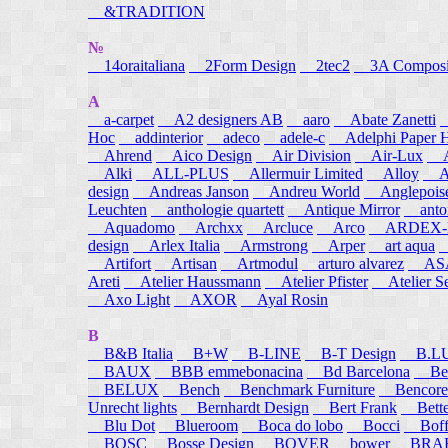
&TRADITION
№
14oraitaliana
2Form Design
2tec2
3A Composi
A
a-carpet
A2 designers AB
aaro
Abate Zanetti
Hoc
addinterior
adeco
adele-c
Adelphi Paper H
Ahrend
Aico Design
Air Division
Air-Lux
A
Alki
ALL-PLUS
Allermuir Limited
Alloy
AL
design
Andreas Janson
Andreu World
Anglepois
Leuchten
anthologie quartett
Antique Mirror
anton
Aquadomo
Archxx
Arcluce
Arco
ARDEX-
design
Arlex Italia
Armstrong
Arper
art aqua
A
Artifort
Artisan
Artmodul
arturo alvarez
ASA
Areti
Atelier Haussmann
Atelier Pfister
Atelier S
Axo Light
AXOR
Ayal Rosin
B
B&B Italia
B+W
B-LINE
B-T Design
B.L
BAUX
BBB emmebonacina
Bd Barcelona
Bea
BELUX
Bench
Benchmark Furniture
Bencore
Unrecht lights
Bernhardt Design
Bert Frank
Bett
Blu Dot
Blueroom
Boca do lobo
Bocci
Boff
BOSC
Bosse Design
BOVER
bower
BRA