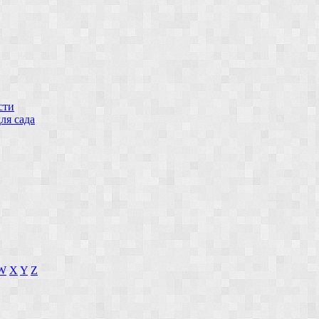
сти
ля сада
W
X
Y
Z