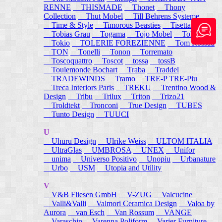
RENNE
THISMADE
Thonet
Thony
Collection
Thut Mobel
Till Behrens Systeme
Time & Style
Timorous Beasties
Tisettanta
Tobias Grau
Togama
Tojo Mobel
Token
Tokio
TOLERIE FOREZIENNE
Tom Rossau
TON
Tonelli
Tonon
Torremato
Toscoquattro
Toscot
tossa
tossB
Toulemonde Bochart
Traba
Traddel
TRADEWINDS
Tramo
TRE-P TRE-Piu
Treca Interiors Paris
TREKU
Trentino Wood &
Design
Tribu
Trilux
Triton
Trizo21
Troldtekt
Tronconi
True Design
TUBES
Tunto Design
TUUCI
U
Uhuru Design
Ulrike Weiss
ULTOM ITALIA
UltraGlas
UMBROSA
UNEX
Unifor
unima
Universo Positivo
Unopiu
Urbanature
Urbo
USM
Utopia and Utility
V
V&B Fliesen GmbH
V-ZUG
Valcucine
Valli&Valli
Valmori Ceramica Design
Valoa by
Aurora
van Esch
Van Rossum
VANGE
Varaschin
Varenna Poliform
Varier Furniture