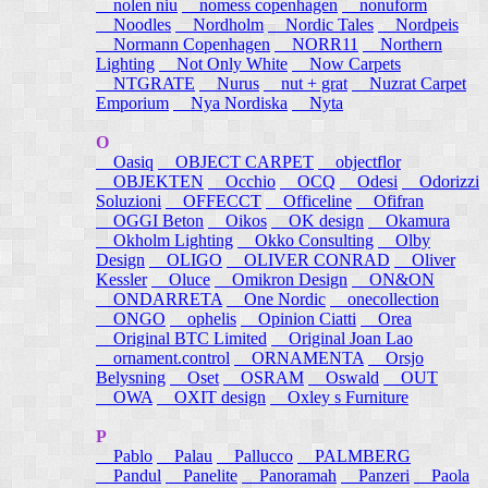
nolen niu
nomess copenhagen
nonuform
Noodles
Nordholm
Nordic Tales
Nordpeis
Normann Copenhagen
NORR11
Northern
Lighting
Not Only White
Now Carpets
NTGRATE
Nurus
nut + grat
Nuzrat Carpet
Emporium
Nya Nordiska
Nyta
O
Oasiq
OBJECT CARPET
objectflor
OBJEKTEN
Occhio
OCQ
Odesi
Odorizzi
Soluzioni
OFFECCT
Officeline
Ofifran
OGGI Beton
Oikos
OK design
Okamura
Okholm Lighting
Okko Consulting
Olby
Design
OLIGO
OLIVER CONRAD
Oliver
Kessler
Oluce
Omikron Design
ON&ON
ONDARRETA
One Nordic
onecollection
ONGO
ophelis
Opinion Ciatti
Orea
Original BTC Limited
Original Joan Lao
ornament.control
ORNAMENTA
Orsjo
Belysning
Oset
OSRAM
Oswald
OUT
OWA
OXIT design
Oxley s Furniture
P
Pablo
Palau
Pallucco
PALMBERG
Pandul
Panelite
Panoramah
Panzeri
Paola