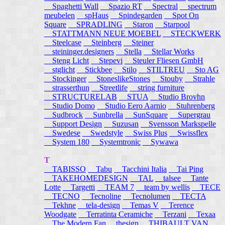
Spaghetti Wall
Spazio RT
Spectral
spectrum
meubelen
spHaus
Spindegarden
Spot On
Square
SPRADLING
Staron
Starpool
STATTMANN NEUE MOEBEL
STECKWERK
Steelcase
Steinberg
Steiner
steininger.designers
Stella
Stellar Works
Steng Licht
Stepevi
Steuler Fliesen GmbH
stglicht
Stickbee
Stilo
STILTREU
Sto AG
Stockinger
StoneslikeStones
Stouby
Strahle
strasserthun
Streetlife
string furniture
STRUCTURELAB
STUA
Studio Brovhn
Studio Domo
Studio Eero Aarnio
Stuhrenberg
Sudbrock
Sunbrella
SunSquare
Supergrau
Support Design
Suzusan
Svensson Markspelle
Swedese
Swedstyle
Swiss Plus
Swissflex
System 180
Systemtronic
Sywawa
T
TABISSO
Tabu
Tacchini Italia
Tai Ping
TAKEHOMEDESIGN
TAL
talsee
Tante
Lotte
Targetti
TEAM 7
team by wellis
TECE
TECNO
Tecnoline
Tecnolumen
TECTA
Tekhne
tela-design
Temas V
Terence
Woodgate
Terratinta Ceramiche
Terzani
Texaa
The Modern Fan
thesign
THIBAULT VAN