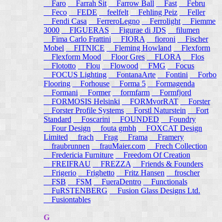
Faro
Farrah Sit
Farrow Ball
Fast
Febru
Feco
FEDE
feelfelt
Fehling Peiz
Feller
Fendi Casa
FerreroLegno
Ferrolight
Fiemme
3000
FIGUERAS
Figurae di JDS
filumen
Fima Carlo Frattini
FIORA
fioroni
Fischer
Mobel
FITNICE
Fleming Howland
Flexform
Flexform Mood
Floor Gres
FLORA
Flos
Flototto
Flou
Flowood
FMG
Focus
FOCUS Lighting
FontanaArte
Fontini
Forbo
Flooring
Forhouse
Forma 5
Formagenda
Formani
Former
formfarm
Formfjord
FORMOSIS Helsinki
FORMvorRAT
Forster
Forster Profile Systems
Forstl Naturstein
Fort
Standard
Foscarini
FOUNDED
Foundry
Four Design
fouta gmbh
FOXCAT Design
Limited
frach
Frag
Frama
Framery
fraubrunnen
frauMaier.com
Frech Collection
Fredericia Furniture
Freedom Of Creation
FREIFRAU
FREZZA
Friends & Founders
Frigerio
Frighetto
Fritz Hansen
froscher
FSB
FSM
FueraDentro
Functionals
FuRSTENBERG
Fusion Glass Designs Ltd.
Fusiontables
G