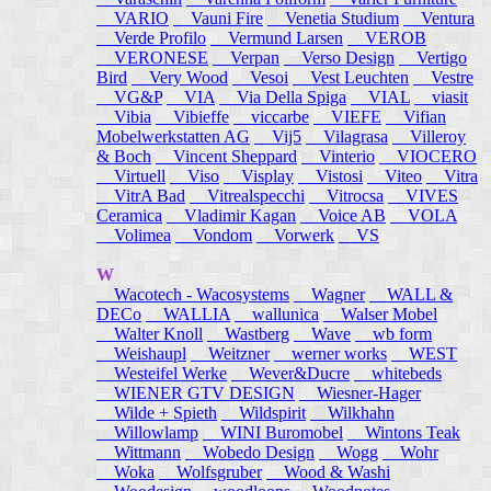
VARIO
Vauni Fire
Venetia Studium
Ventura
Verde Profilo
Vermund Larsen
VEROB
VERONESE
Verpan
Verso Design
Vertigo
Bird
Very Wood
Vesoi
Vest Leuchten
Vestre
VG&P
VIA
Via Della Spiga
VIAL
viasit
Vibia
Vibieffe
viccarbe
VIEFE
Vifian
Mobelwerkstatten AG
Vij5
Vilagrasa
Villeroy
& Boch
Vincent Sheppard
Vinterio
VIOCERO
Virtuell
Viso
Visplay
Vistosi
Viteo
Vitra
VitrA Bad
Vitrealspecchi
Vitrocsa
VIVES
Ceramica
Vladimir Kagan
Voice AB
VOLA
Volimea
Vondom
Vorwerk
VS
W
Wacotech - Wacosystems
Wagner
WALL &
DECo
WALLIA
wallunica
Walser Mobel
Walter Knoll
Wastberg
Wave
wb form
Weishaupl
Weitzner
werner works
WEST
Westeifel Werke
Wever&Ducre
whitebeds
WIENER GTV DESIGN
Wiesner-Hager
Wilde + Spieth
Wildspirit
Wilkhahn
Willowlamp
WINI Buromobel
Wintons Teak
Wittmann
Wobedo Design
Wogg
Wohr
Woka
Wolfsgruber
Wood & Washi