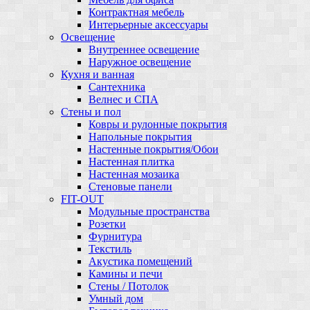
Контрактная мебель
Интерьерные аксессуары
Освещение
Внутреннее освещение
Наружное освещение
Кухня и ванная
Сантехника
Велнес и СПА
Стены и пол
Ковры и рулонные покрытия
Напольные покрытия
Настенные покрытия/Обои
Настенная плитка
Настенная мозаика
Стеновые панели
FIT-OUT
Модульные пространства
Розетки
Фурнитура
Текстиль
Акустика помещений
Камины и печи
Стены / Потолок
Умный дом