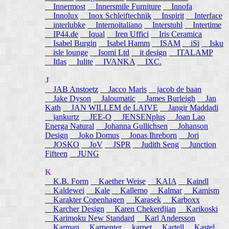
Innermost
Innersmile Furniture
Innofa
Innolux
Inox Schleiftechnik
Inspirit
Interface
interlubke
Internoitaliano
Interstuhl
Intertime
IP44.de
Iqual
Iren Uffici
Iris Ceramica
Isabel Burgin
Isabel Hamm
ISAM
iSi
Isku
isle lounge
Isomi Ltd
it design
ITALAMP
Itlas
Iulite
IVANKA
IXC.
J
JAB Anstoetz
Jacco Maris
jacob de baan
Jake Dyson
Jaloumatic
James Burleigh
Jan
Kath
JAN WILLEM de LAIVE
Jangir Maddadi
jankurtz
JEE-O
JENSENplus
Joan Lao
Energa Natural
Johanna Gullichsen
Johanson
Design
Joko Domus
Jonas Ihreborn
Jori
JOSKO
JoV
JSPR
Judith Seng
Junction
Fifteen
JUNG
K
K.B. Form
Kaether Weise
KAIA
Kaindl
Kaldewei
Kale
Kallemo
Kalmar
Kamism
Karakter Copenhagen
Karasek
Karboxx
Karcher Design
Karen Chekerdjian
Karikoski
Karimoku New Standard
Karl Andersson
Karman
Karpenter
karpet
Kartell
Kastel