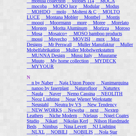
mobilia collection
Mobles 114
MOCA
mocoba
MODO luce
Modular
Modus
MOHDO
molo
Molteni & C
MOLTO
LUCE
Montana Mobler
Montbel
Montis
moooi
Moormann
more
Moree
Morelato
Morgen
Morita Aluminum
Morizza
Moroso
Mosa
Mosaico+
MOSO bamboo products
mossi
Movecho
MOVISI
mox
Moz
Designs
Mr Perswall
Muller Manufaktur
Muller
Mobelfabrikation
Muller Mobelwerkstatten
MUNNA Design
Mussi Italy
Muurame
Muuto
My home collection
MYDECK
MYYOUR
N
n by Naber
Naja Utzon Popov
Nanimarquina
nanoo by faserplast
Naturofloor
Naturtex
Naula
Naver
Nemo Cassina
NEOLITH
Neoz Lighting
Neue Wiener Werkstatte
Neustahl
Neutra by VS
New Tendency
NEW WORKS
Neweba
next
Nextep
Leathers
Niche Modern
Nielaus
Nigel Coates
Studio
Nikari
Nikolas Kerl
Nilson Handmade
Beds
Nimbus
Nina Levett
NJ Lighting
NLXL
NOBILI
NOBILIS
Nola Star