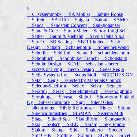
S
s+ systemmobel
SA Mobler
Sabine Rohse
Safretti
SAHCO
Saigata
Saloni
SAMO
Sancal
Sandstein Concept
Sanktjohanser
Santa & Cole
Sarah Maier
Sartori Luigi Srl
Sattler
Saum & Viebahn
Savoia Italia S.p.a
Say O
SB Seating
SBFI Limited
Scab
Design
Schatti
Schauenburg
Scheicher.Wand
Scherlin
Schiffini
Schneid
schneiderschram
Schonbuch
Schonhuber Franchi
Schonstaub
Schulte Design
SEAE
sebastian scherer
secrets of living
Secto Design
Sedes Regia
Sedia Systems Inc.
Sedus Stoll
SEEDDESIGN
Sefar
Segis
selected by Materials Council
Seledue-Seleform
Sellex
Selva
Senator
Serafini
Serax
Serielimitee.ch
serien.lighting
Serralunga
Sevasa
Shibui
Showroom Finland
Oy
Sibast Furniture
Sign
Silent Gliss
silentrooms
Silvio Rohrmoser
Simes
Simon
Sinetica Industries
SISMAN
Sistema Midi
Sitag
Sitland Spa
Skandiform
Skargaarden
Skia
Skitsch
SkLO
Skram
Sky-Frame
Slalom
Slamp
Slide
Snaidero
Soeder
Soft Cells
Softline
Solpuri
SONIA
Sovet