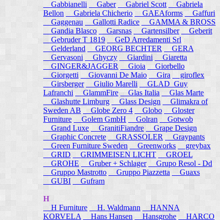
Gabbianelli
Gaber
Gabriel Scott
Gabriela
Bellon
Gabriela Chicherio
GAEAforms
Gaffuri
Gaggenau
Gallotti Radice
GAMMA & BROSS
Gandia Blasco
Garsnas
Gartensilber
Geberit
Gebruder T 1819
GeD Arredamenti Srl
Gelderland
GEORG BECHTER
GERA
Gervasoni
Ghyczy
Giardini
Giaretta
GINGER&JAGGER
Gioia
Giorbello
Giorgetti
Giovanni De Maio
Gira
giroflex
Girsberger
Giulio Marelli
GLAD_Guy
Lafranchi
GlammFire
Glas Italia
Glas Marte
Glashutte Limburg
Glass Design
Glimakra of
Sweden AB
Globe Zero 4
Globo
Gloster
Furniture
Golem GmbH
Golran
Gotwob
Grand Luxe
GranitiFiandre
Grape Design
Graphic Concrete
GRASSOLER
Graypants
Green Furniture Sweden
Greenworks
greybax
GRID
GRIMMEISEN LICHT
GROEL
GROHE
Gruber + Schlager
Grupo Resol - Dd
Gruppo Mastrotto
Gruppo Piazzetta
Guaxs
GUBI
Gufram
H
H Furniture
H. Waldmann
HANNA
KORVELA
Hans Hansen
Hansgrohe
HARCO