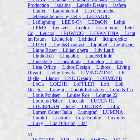
Production
lapalma
Lapelle Design
lasfera
Laufen
Laurameroni
Lea Ceramiche
lebenszubehoer by stef s
LEDAGIO
Ledlighting
LEDS-C4
LEDsON
Lehni
LEMA
Lensvelt
Leolux
less n more
Letti
Co
Leucos
LEUWICO
LEVANTINA
Licht
im Raum
Lichterloh
Lichtlauf
lichtprojekte
LIEHT
Light&Contrast
Lightnet
Lightyears
Ligne Roset
Lillian oberg
Lily Latifi
Limited.ch
Limpalux
Linde&Linde
Lineabeta
Lineablinds
Linteloo
Lintex
Lista Office
Lithos Design
Lithoss
Living
Divani
Living Jewels
LIVINGZONE
LK
Hjelle
Lladro
LND Design
LOBMEYR
LoCa
LOEHR
LoFFLER
Loft
Loll
Designs
Longhi
Loook Industries
Loop & Co
Louis Poulsen
Louise Roe
Lounge 22
Lourens Fisher
Lucelab
LUCENTE
LUCEPLAN
luce²
LUCTRA
Luflic
Lumen Center Italia
Lumigraf
LUMINA
Lumini
Lustrum
Lutz Huning
Luxonov
Luxy
Luz Difusion
lzf
M