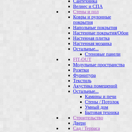
Сантехника
Велнес и СПА
Стены и пол
Ковры и рулонные
покрытия
Напольные покрытия
Настенные покрытия/Обои
Настенная плитка
Настенная мозаика
Остальные...
Стеновые панели
FIT-OUT
Модульные пространства
Розетки
Фурнитура
Текстиль
Акустика помещений
Остальные...
Камины и печи
Стены / Потолок
Умный дом
Бытовая техника
Строительство
Двери
Сад / Терраса