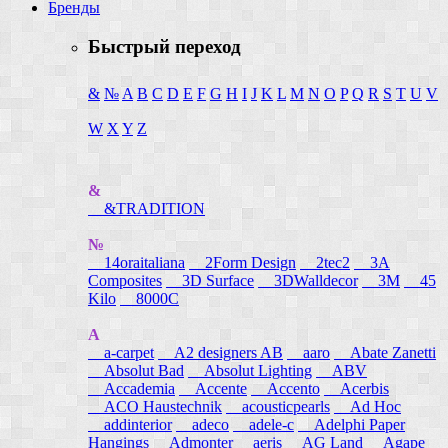
Бренды
Быстрый переход
&
№
A
B
C
D
E
F
G
H
I
J
K
L
M
N
O
P
Q
R
S
T
U
V
W
X
Y
Z
&
&TRADITION
№
14oraitaliana
2Form Design
2tec2
3A
Composites
3D Surface
3DWalldecor
3M
45
Kilo
8000C
A
a-carpet
A2 designers AB
aaro
Abate Zanetti
Absolut Bad
Absolut Lighting
ABV
Accademia
Accente
Accento
Acerbis
ACO Haustechnik
acousticpearls
Ad Hoc
addinterior
adeco
adele-c
Adelphi Paper
Hangings
Admonter
aeris
AG Land
Agape