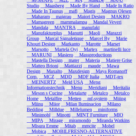
M-SHAPE
M2L
MA
Ma&De
MA-U
Studio
Maasberg
Made By Hand
Made In Ratio
Made In Taunus
mafi
Magis
Magnus Olesen
Maharam
maigrau
Maiori Design
MAKRO
Mamagreen
mammalampa
Mandal Veveri
Mandala
MANTRA
manufakt
Manufakturplus
Manutti
Maoli
Marazzi
Group
Marcal Signaletique
Marcel By
Marie
Khouri Design
Markanto
Marotte
Marset
Marsotto
Martela Oyj
Martex
martinelli luce
MARUNI
Masiero
Massproductions
Mastella Design
mater
Materia
Matiere Grise
Matteo Brioni
Mattiazzi
maude
Mawa
Design
Maxalto
Maxdesign
Maya Romanoff
Corp.
MCZ
MDD
MDF Italia
MDT-tex
MEINERTZ
Meld USA
Meng
Informationstechnik
Menu
Meridiani
Meritalia
Meson s Cucine
Metalarte
Metalco
Metalco
Home
Metalfire
Metten
mf-system
Miiing
Miinu
Miior
Milan Iluminacion
Milano
Bedding
Milldue
Millelumen
miniforms
Minimobl
Minotti
MINT Furniture
MIO
MIPA
Mirage
miramondo
Miranda Watkins
Misura Emme
Mitab
mmcite
Mobel
Mobica
MOBILFRESNO-ALTERNATIVE