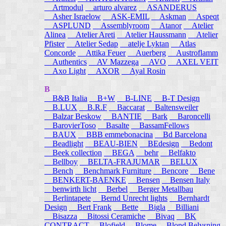
Artmodul
arturo alvarez
ASANDERUS
Asher Israelow
ASK-EMIL
Askman
Aspeqt
ASPLUND
Assemblyroom
Atanor
Atelier
Alinea
Atelier Areti
Atelier Haussmann
Atelier
Pfister
Atelier Sedap
atelje Lyktan
Atlas
Concorde
Attika Feuer
Auerberg
Austroflamm
Authentics
AV Mazzega
AVO
AXEL VEIT
Axo Light
AXOR
Ayal Rosin
B
B&B Italia
B+W
B-LINE
B-T Design
B.LUX
B.R.F
Baccarat
Baltensweiler
Balzar Beskow
BANTIE
Bark
Baroncelli
BarovierToso
Basalte
BassamFellows
BAUX
BBB emmebonacina
Bd Barcelona
Beadlight
BEAU-BIEN
BEdesign
Bedont
Beek collection
BEGA
behr
Belfakto
Bellboy
BELTA-FRAJUMAR
BELUX
Bench
Benchmark Furniture
Bencore
Bene
BENKERT-BAENKE
Bensen
Bensen Italy
benwirth licht
Berbel
Berger Metallbau
Berlintapete
Bernd Unrecht lights
Bernhardt
Design
Bert Frank
Bette
Bigla
Billiani
Bisazza
Bitossi Ceramiche
Bivaq
BK
CONTRACT
Blofield
Blome
Blond Belysning