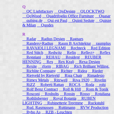
Q
QC Lightfactory
QisDesign
QLOCKTWO
QoWood
Quadrifoglio Office Furniture
Quasar
qubing.de
Qui est Paul
Quinti Sedute
Quinze
& Milan
Quodes
R
Radar
Radius Design
Ragnars
Randers+Radius
Raum B Architektur
raumplus
RAVAIOLI LEGNAMI
Rechteck
Red Edition
Red Stitch
Redwitz
Refin
Reflect+
Reflex
Reggiani
REHAU
Resident
REUBER
HENNING
Rex
Rex Kralj
Rexa Design
Rexite
rform
RIBAG
Rich Brilliant Willing.
Richlite Company
Richter
Ridea
Rieder
Rietveld by Rietveld
Riga Chair
Rimadesio
Rimex Metals
Ritzwell
Riva 1920
Rivelin
RiZZ
Roberti Rattan
ROCA
Roda
rohi
Rolf Benz Contract
Roll & Hill
Rom & Tonik
Rosconi
Roshults
Rossin
Rosso
Rotaliana
Rothlisberger
Royal Botania
RUBEN
LIGHTING
Rubinetterie Treemme
Ruckstuhl
Rud. Rasmussen
Ruttimann
RVW Production
Rybo As
RZB - Leuchten