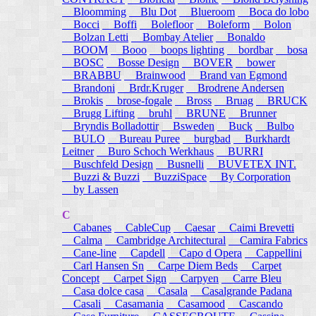
Bloomming
Blu Dot
Blueroom
Boca do lobo
Bocci
Boffi
Bolefloor
Boleform
Bolon
Bolzan Letti
Bombay Atelier
Bonaldo
BOOM
Booo
boops lighting
bordbar
bosa
BOSC
Bosse Design
BOVER
bower
BRABBU
Brainwood
Brand van Egmond
Brandoni
Brdr.Kruger
Brodrene Andersen
Brokis
brose-fogale
Bross
Bruag
BRUCK
Brugg Lifting
bruhl
BRUNE
Brunner
Bryndis Bolladottir
Bsweden
Buck
Bulbo
BULO
Bureau Puree
burgbad
Burkhardt
Leitner
Buro Schoch Werkhaus
BURRI
Buschfeld Design
Busnelli
BUVETEX INT.
Buzzi & Buzzi
BuzziSpace
By Corporation
by Lassen
C
Cabanes
CableCup
Caesar
Caimi Brevetti
Calma
Cambridge Architectural
Camira Fabrics
Cane-line
Capdell
Capo d Opera
Cappellini
Carl Hansen Sn
Carpe Diem Beds
Carpet
Concept
Carpet Sign
Carpyen
Carre Bleu
Casa dolce casa
Casala
Casalgrande Padana
Casali
Casamania
Casamood
Cascando