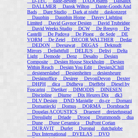
D-TEC
dade-design
DADObaths
Daisalux
DALLMER
Dansk Wilton
Dante-Goods And
Bads
Dare Studio
Dark at night
daskonzept
Dauphin
Dauphin Home
Davey Lighting
Limited
David Gaynor Design
David Trubridge
David Weeks Studio
DCW
De Breuyn
De
Castelli
De Padova
De Ploeg
de Sede
DE
VORM
De Zetel
DECOR WALTHER
Dedar
DEDON
Deesawat
DEGAS
Deknudt
Mirrors
Delightfull
DELIUS
Delivi
Delta
Light
Demode
Denz
Desalto
Design
Composite
Design House Stockholm
Design
Within Reach
Design You Edit
Design2Chill
designerslabel
Designheiten
designheure
Designoffice
Desiree
DevonDevon
Dexter
DHPH
dica
Didheya
Dieffebi
Diesel by
Foscarini
Dietiker
DIMODIS
DINESEN
Discipline
Diurne
Dix Heures Dix
dk3
DLV Design
DND Maniglie
do-ce
Domani
Domaniecki
Domus
DORMA
Dornbracht
Douglas ACOUSTICS
Draenert
dreizehngrad
Dresslight
Driade
Droog
Drummonds
dua
Dune
Dune Ceramica
DuPont Corian
DURAVIT
Durlet
Duropal
dutchglobe
Dux International
DVELAS
DVO