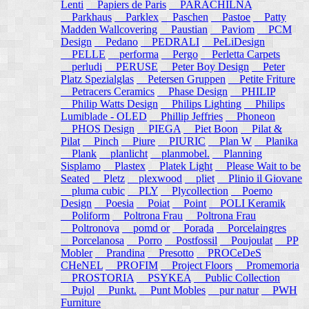
Lenti
Papiers de Paris
PARACHILNA
Parkhaus
Parklex
Paschen
Pastoe
Patty
Madden Wallcovering
Paustian
Paviom
PCM
Design
Pedano
PEDRALI
PeLiDesign
PELLE
performa
Pergo
Perletta Carpets
perludi
PERUSE
Peter Boy Design
Peter
Platz Spezialglas
Petersen Gruppen
Petite Friture
Petracers Ceramics
Phase Design
PHILIP
Philip Watts Design
Philips Lighting
Philips
Lumiblade - OLED
Phillip Jeffries
Phoneon
PHOS Design
PIEGA
Piet Boon
Pilat &
Pilat
Pinch
Piure
PIURIC
Plan W
Planika
Plank
planlicht
planmobel.
Planning
Sisplamo
Plastex
Platek Light
Please Wait to be
Seated
Pletz
plexwood
pliet
Plinio il Giovane
pluma cubic
PLY
Plycollection
Poemo
Design
Poesia
Poiat
Point
POLI Keramik
Poliform
Poltrona Frau
Poltrona Frau
Poltronova
pomd or
Porada
Porcelaingres
Porcelanosa
Porro
Postfossil
Poujoulat
PP
Mobler
Prandina
Presotto
PROCeDeS
CHeNEL
PROFIM
Project Floors
Promemoria
PROSTORIA
PSYKEA
Public Collection
Pujol
Punkt.
Punt Mobles
pur natur
PWH
Furniture