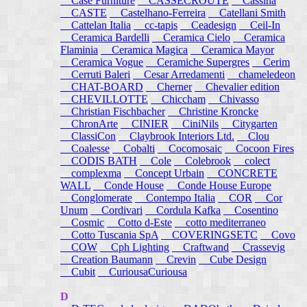
Case Furniture
CASSECROUTE
Cassina
CASTE
Castelhano-Ferreira
Catellani Smith
Cattelan Italia
cc-tapis
Ceadesign
Ceil-In
Ceramica Bardelli
Ceramica Cielo
Ceramica
Flaminia
Ceramica Magica
Ceramica Mayor
Ceramica Vogue
Ceramiche Supergres
Cerim
Cerruti Baleri
Cesar Arredamenti
chameledeon
CHAT-BOARD
Cherner
Chevalier edition
CHEVILLOTTE
Chiccham
Chivasso
Christian Fischbacher
Christine Kroncke
ChronArte
CINIER
CiniNils
Citygarten
ClassiCon
Claybrook Interiors Ltd.
Clou
Coalesse
Cobalti
Cocomosaic
Cocoon Fires
CODIS BATH
Cole
Colebrook
colect
complexma
Concept Urbain
CONCRETE
WALL
Conde House
Conde House Europe
Conglomerate
Contempo Italia
COR
Cor
Unum
Cordivari
Cordula Kafka
Cosentino
Cosmic
Cotto d-Este
cotto mediterraneo
Cotto Tuscania SpA
COVERINGSETC
Covo
COW
Cph Lighting
Craftwand
Crassevig
Creation Baumann
Crevin
Cube Design
Cubit
CuriousaCuriousa
D