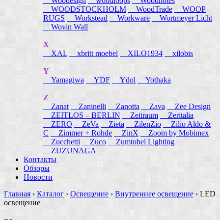
Woodesign
woodloops
Woodnotes
WOODSTOCKHOLM
WoodTrade
WOOP
RUGS
Workstead
Workware
Wortmeyer Licht
Wovin Wall
X
XAL
xbritt moebel
XILO1934
xilobis
Y
Yamagiwa
YDF
Ydol
Yothaka
Z
Zanat
Zaninelli
Zanotta
Zava
Zee Design
ZEITLOS – BERLIN
Zeitraum
Zeritalia
ZERO
ZeVa
Zieta
ZilenZio
Zilio Aldo &
C
Zimmer + Rohde
ZinX
Zoom by Mobimex
Zucchetti
Zuco
Zumtobel Lighting
ZUZUNAGA
Контакты
Обзоры
Новости
Главная
›
Каталог
›
Освещение
›
Внутреннее освещение
›
LED
освещение