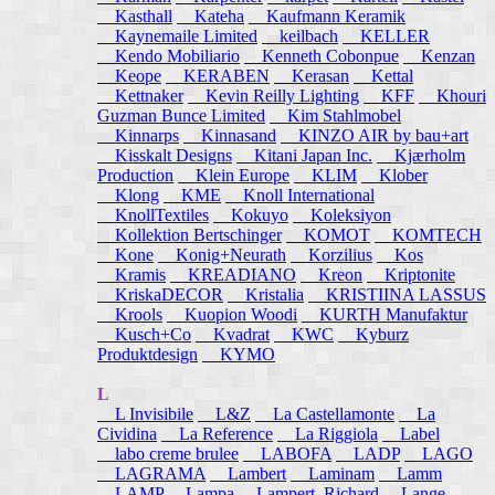
Kasthall
Kateha
Kaufmann Keramik
Kaynemaile Limited
keilbach
KELLER
Kendo Mobiliario
Kenneth Cobonpue
Kenzan
Keope
KERABEN
Kerasan
Kettal
Kettnaker
Kevin Reilly Lighting
KFF
Khouri
Guzman Bunce Limited
Kim Stahlmobel
Kinnarps
Kinnasand
KINZO AIR by bau+art
Kisskalt Designs
Kitani Japan Inc.
Kjærholm
Production
Klein Europe
KLIM
Klober
Klong
KME
Knoll International
KnollTextiles
Kokuyo
Koleksiyon
Kollektion Bertschinger
KOMOT
KOMTECH
Kone
Konig+Neurath
Korzilius
Kos
Kramis
KREADIANO
Kreon
Kriptonite
KriskaDECOR
Kristalia
KRISTIINA LASSUS
Krools
Kuopion Woodi
KURTH Manufaktur
Kusch+Co
Kvadrat
KWC
Kyburz
Produktdesign
KYMO
L
L Invisibile
L&Z
La Castellamonte
La
Cividina
La Reference
La Riggiola
Label
labo creme brulee
LABOFA
LADP
LAGO
LAGRAMA
Lambert
Laminam
Lamm
LAMP
Lampa
Lampert, Richard
Lange