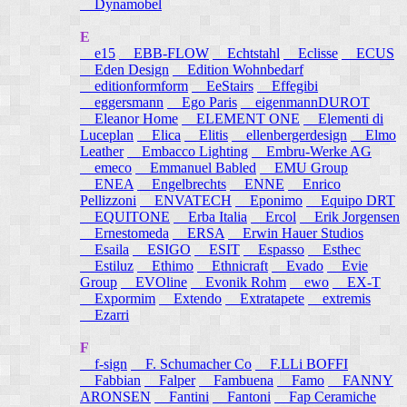
Dynamobel
E
e15
EBB-FLOW
Echtstahl
Eclisse
ECUS
Eden Design
Edition Wohnbedarf
editionformform
EeStairs
Effegibi
eggersmann
Ego Paris
eigenmannDUROT
Eleanor Home
ELEMENT ONE
Elementi di
Luceplan
Elica
Elitis
ellenbergerdesign
Elmo
Leather
Embacco Lighting
Embru-Werke AG
emeco
Emmanuel Babled
EMU Group
ENEA
Engelbrechts
ENNE
Enrico
Pellizzoni
ENVATECH
Eponimo
Equipo DRT
EQUITONE
Erba Italia
Ercol
Erik Jorgensen
Ernestomeda
ERSA
Erwin Hauer Studios
Esaila
ESIGO
ESIT
Espasso
Esthec
Estiluz
Ethimo
Ethnicraft
Evado
Evie
Group
EVOline
Evonik Rohm
ewo
EX-T
Expormim
Extendo
Extratapete
extremis
Ezarri
F
f-sign
F. Schumacher Co
F.LLi BOFFI
Fabbian
Falper
Fambuena
Famo
FANNY
ARONSEN
Fantini
Fantoni
Fap Ceramiche