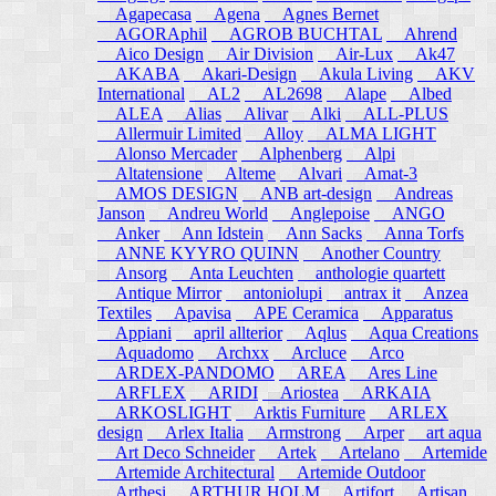
Agapecasa
Agena
Agnes Bernet
AGORAphil
AGROB BUCHTAL
Ahrend
Aico Design
Air Division
Air-Lux
Ak47
AKABA
Akari-Design
Akula Living
AKV
International
AL2
AL2698
Alape
Albed
ALEA
Alias
Alivar
Alki
ALL-PLUS
Allermuir Limited
Alloy
ALMA LIGHT
Alonso Mercader
Alphenberg
Alpi
Altatensione
Alteme
Alvari
Amat-3
AMOS DESIGN
ANB art-design
Andreas
Janson
Andreu World
Anglepoise
ANGO
Anker
Ann Idstein
Ann Sacks
Anna Torfs
ANNE KYYRO QUINN
Another Country
Ansorg
Anta Leuchten
anthologie quartett
Antique Mirror
antoniolupi
antrax it
Anzea
Textiles
Apavisa
APE Ceramica
Apparatus
Appiani
april allterior
Aqlus
Aqua Creations
Aquadomo
Archxx
Arcluce
Arco
ARDEX-PANDOMO
AREA
Ares Line
ARFLEX
ARIDI
Ariostea
ARKAIA
ARKOSLIGHT
Arktis Furniture
ARLEX
design
Arlex Italia
Armstrong
Arper
art aqua
Art Deco Schneider
Artek
Artelano
Artemide
Artemide Architectural
Artemide Outdoor
Arthesi
ARTHUR HOLM
Artifort
Artisan