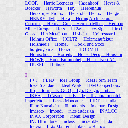
LOOR
Harrie Leenders
Hasenkopf
Haver &
Boecker
Haworth
Hay
Heerenhuis
Heizkorper Prolux
Helland
Hellux
Henge
HENRYTIMI
Hera
Hering Architectural
Concrete
Herman Cph
Herman Miller
Herman
Miller Europe
Hess
HEWI
Hey-Sign
Hirsch
Glass
Hirt Metallbau
Hisbalit
Holmegaard
Holmris Office
HOLTZ
Holzmanufaktur
Holzmedia
Home3
Hookl und Stool
horgenglarus
Horizon
HORM.IT
Hornschuch
Horreds
House Deco
Houssini
HOWE
Hund Buromobel
Husler Nest AG
HUSSL
Huttners
I
I + I
i-LeD
Idea Group
Ideal Form Team
Ideal Standard
Ideal Work
IDM Coupechoux
Ifo
iform
IGGOO
Ign. Design.
iittala
IKEA
Il Casone
Il Fanale
Il laboratorio dell
imperfetto
Il Pezzo Mancante
ILIDE
Illulian
Illum Kunstlicht
Illuminartis
Imamura Design
Imasoto
Imondi
in.es artdesign
INALCO
INAX Corporation
Inbani Design
INCHfurniture
Inclass
Incradible
Inda
Indera
Ingo Maurer
Inkiostro Bianco