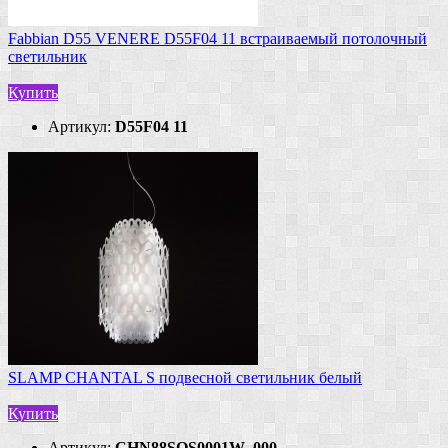
Fabbian D55 VENERE D55F04 11 встраиваемый потолочный
светильник
Купить
Артикул:
D55F04 11
SLAMP CHANTAL S подвесной светильник белый
Купить
Артикул:
CHN88SOS0001W_000