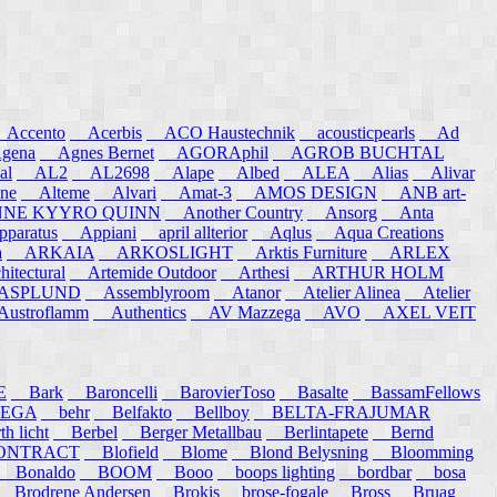
ccento
Acerbis
ACO Haustechnik
acousticpearls
Ad
ena
Agnes Bernet
AGORAphil
AGROB BUCHTAL
al
AL2
AL2698
Alape
Albed
ALEA
Alias
Alivar
ne
Alteme
Alvari
Amat-3
AMOS DESIGN
ANB art-
E KYYRO QUINN
Another Country
Ansorg
Anta
aratus
Appiani
april allterior
Aqlus
Aqua Creations
a
ARKAIA
ARKOSLIGHT
Arktis Furniture
ARLEX
itectural
Artemide Outdoor
Arthesi
ARTHUR HOLM
SPLUND
Assemblyroom
Atanor
Atelier Alinea
Atelier
stroflamm
Authentics
AV Mazzega
AVO
AXEL VEIT
E
Bark
Baroncelli
BarovierToso
Basalte
BassamFellows
EGA
behr
Belfakto
Bellboy
BELTA-FRAJUMAR
 licht
Berbel
Berger Metallbau
Berlintapete
Bernd
NTRACT
Blofield
Blome
Blond Belysning
Bloomming
Bonaldo
BOOM
Booo
boops lighting
bordbar
bosa
Brodrene Andersen
Brokis
brose-fogale
Bross
Bruag