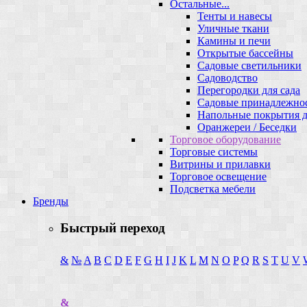
Остальные...
Тенты и навесы
Уличные ткани
Камины и печи
Открытые бассейны
Садовые светильники
Садоводство
Перегородки для сада
Садовые принадлежно
Напольные покрытия д
Оранжереи / Беседки
Торговое оборудование
Торговые системы
Витрины и прилавки
Торговое освещение
Подсветка мебели
Бренды
Быстрый переход
&
№
A
B
C
D
E
F
G
H
I
J
K
L
M
N
O
P
Q
R
S
T
U
V
&