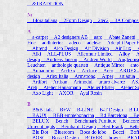
&TRADITION
№
14oraitaliana
2Form Design
2tec2
3A Composi
A
a-carpet
A2 designers AB
aaro
Abate Zanetti
Hoc
addinterior
adeco
adele-c
Adelphi Paper H
Ahrend
Aico Design
Air Division
Air-Lux
A
Alki
ALL-PLUS
Allermuir Limited
Alloy
AL
design
Andreas Janson
Andreu World
Anglepois
Leuchten
anthologie quartett
Antique Mirror
anton
Aquadomo
Archxx
Arcluce
Arco
ARDEX-
design
Arlex Italia
Armstrong
Arper
art aqua
A
Artifort
Artisan
Artmodul
arturo alvarez
ASA
Areti
Atelier Haussmann
Atelier Pfister
Atelier S
Axo Light
AXOR
Ayal Rosin
B
B&B Italia
B+W
B-LINE
B-T Design
B.L
BAUX
BBB emmebonacina
Bd Barcelona
Bea
BELUX
Bench
Benchmark Furniture
Bencore
Unrecht lights
Bernhardt Design
Bert Frank
Bett
Blu Dot
Blueroom
Boca do lobo
Bocci
Boff
BOSC
Bosse Design
BOVER
bower
BRA