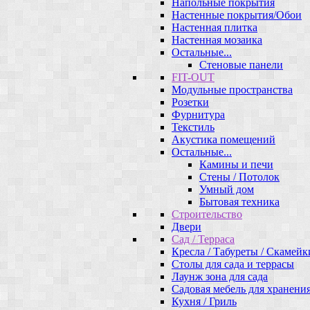
Напольные покрытия
Настенные покрытия/Обои
Настенная плитка
Настенная мозаика
Остальные...
Стеновые панели
FIT-OUT
Модульные пространства
Розетки
Фурнитура
Текстиль
Акустика помещений
Остальные...
Камины и печи
Стены / Потолок
Умный дом
Бытовая техника
Строительство
Двери
Сад / Терраса
Кресла / Табуреты / Скамейк
Столы для сада и террасы
Лаунж зона для сада
Садовая мебель для хранени
Кухня / Гриль