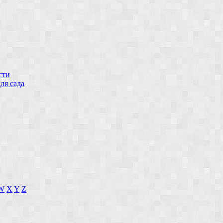
сти
ля сада
W
X
Y
Z