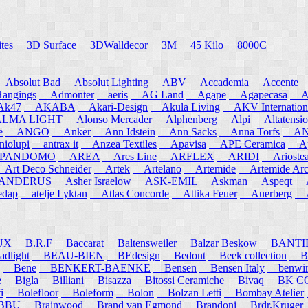
tes
3D Surface
3DWalldecor
3M
45 Kilo
8000C
Absolut Bad
Absolut Lighting
ABV
Accademia
Accente
A
angings
Admonter
aeris
AG Land
Agape
Agapecasa
Ag
k47
AKABA
Akari-Design
Akula Living
AKV Internation
MA LIGHT
Alonso Mercader
Alphenberg
Alpi
Altatensio
e
ANGO
Anker
Ann Idstein
Ann Sacks
Anna Torfs
ANN
iolupi
antrax it
Anzea Textiles
Apavisa
APE Ceramica
App
PANDOMO
AREA
Ares Line
ARFLEX
ARIDI
Arioste
rt Deco Schneider
Artek
Artelano
Artemide
Artemide Arch
NDERUS
Asher Israelow
ASK-EMIL
Askman
Aspeqt
A
edap
atelje Lyktan
Atlas Concorde
Attika Feuer
Auerberg
Au
UX
B.R.F
Baccarat
Baltensweiler
Balzar Beskow
BANTI
dlight
BEAU-BIEN
BEdesign
Bedont
Beek collection
B
Bene
BENKERT-BAENKE
Bensen
Bensen Italy
benwirth
e
Bigla
Billiani
Bisazza
Bitossi Ceramiche
Bivaq
BK CO
i
Bolefloor
Boleform
Bolon
Bolzan Letti
Bombay Atelier
BBU
Brainwood
Brand van Egmond
Brandoni
Brdr.Kruger