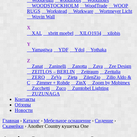
Woodesign
woodloops
Woodnotes
WOODSTOCKHOLM
WoodTrade
WOOP
RUGS
Workstead
Workware
Wortmeyer Licht
Wovin Wall
X
XAL
xbritt moebel
XILO1934
xilobis
Y
Yamagiwa
YDF
Ydol
Yothaka
Z
Zanat
Zaninelli
Zanotta
Zava
Zee Design
ZEITLOS – BERLIN
Zeitraum
Zeritalia
ZERO
ZeVa
Zieta
ZilenZio
Zilio Aldo &
C
Zimmer + Rohde
ZinX
Zoom by Mobimex
Zucchetti
Zuco
Zumtobel Lighting
ZUZUNAGA
Контакты
Обзоры
Новости
Главная
›
Каталог
›
Мебельное оснащение
›
Сидение
›
Скамейки
›
Another Country кушетка One