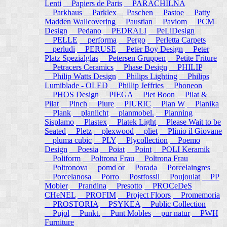
Lenti
Papiers de Paris
PARACHILNA
Parkhaus
Parklex
Paschen
Pastoe
Patty
Madden Wallcovering
Paustian
Paviom
PCM
Design
Pedano
PEDRALI
PeLiDesign
PELLE
performa
Pergo
Perletta Carpets
perludi
PERUSE
Peter Boy Design
Peter
Platz Spezialglas
Petersen Gruppen
Petite Friture
Petracers Ceramics
Phase Design
PHILIP
Philip Watts Design
Philips Lighting
Philips
Lumiblade - OLED
Phillip Jeffries
Phoneon
PHOS Design
PIEGA
Piet Boon
Pilat &
Pilat
Pinch
Piure
PIURIC
Plan W
Planika
Plank
planlicht
planmobel.
Planning
Sisplamo
Plastex
Platek Light
Please Wait to be
Seated
Pletz
plexwood
pliet
Plinio il Giovane
pluma cubic
PLY
Plycollection
Poemo
Design
Poesia
Poiat
Point
POLI Keramik
Poliform
Poltrona Frau
Poltrona Frau
Poltronova
pomd or
Porada
Porcelaingres
Porcelanosa
Porro
Postfossil
Poujoulat
PP
Mobler
Prandina
Presotto
PROCeDeS
CHeNEL
PROFIM
Project Floors
Promemoria
PROSTORIA
PSYKEA
Public Collection
Pujol
Punkt.
Punt Mobles
pur natur
PWH
Furniture