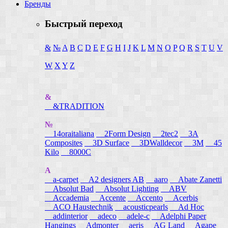
Бренды
Быстрый переход
&
№
A
B
C
D
E
F
G
H
I
J
K
L
M
N
O
P
Q
R
S
T
U
V
W
X
Y
Z
&
&TRADITION
№
14oraitaliana
2Form Design
2tec2
3A
Composites
3D Surface
3DWalldecor
3M
45
Kilo
8000C
A
a-carpet
A2 designers AB
aaro
Abate Zanetti
Absolut Bad
Absolut Lighting
ABV
Accademia
Accente
Accento
Acerbis
ACO Haustechnik
acousticpearls
Ad Hoc
addinterior
adeco
adele-c
Adelphi Paper
Hangings
Admonter
aeris
AG Land
Agape