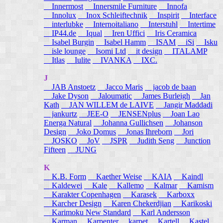
Innermost
Innersmile Furniture
Innofa
Innolux
Inox Schleiftechnik
Inspirit
Interface
interlubke
Internoitaliano
Interstuhl
Intertime
IP44.de
Iqual
Iren Uffici
Iris Ceramica
Isabel Burgin
Isabel Hamm
ISAM
iSi
Isku
isle lounge
Isomi Ltd
it design
ITALAMP
Itlas
Iulite
IVANKA
IXC.
J
JAB Anstoetz
Jacco Maris
jacob de baan
Jake Dyson
Jaloumatic
James Burleigh
Jan
Kath
JAN WILLEM de LAIVE
Jangir Maddadi
jankurtz
JEE-O
JENSENplus
Joan Lao
Energa Natural
Johanna Gullichsen
Johanson
Design
Joko Domus
Jonas Ihreborn
Jori
JOSKO
JoV
JSPR
Judith Seng
Junction
Fifteen
JUNG
K
K.B. Form
Kaether Weise
KAIA
Kaindl
Kaldewei
Kale
Kallemo
Kalmar
Kamism
Karakter Copenhagen
Karasek
Karboxx
Karcher Design
Karen Chekerdjian
Karikoski
Karimoku New Standard
Karl Andersson
Karman
Karpenter
karpet
Kartell
Kastel