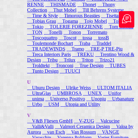
RENNE
THISMADE
Thonet
Thony
Collection
Thut Mobel
Till Behrens Systeme
Time & Style
Timorous Beasties
Tisettanta
Tobias Grau
Togama
Tojo Mobel
Token
Tokio
TOLERIE FOREZIENNE
Tom Rossau
TON
Tonelli
Tonon
Torremato
Toscoquattro
Toscot
tossa
tossB
Toulemonde Bochart
Traba
Traddel
TRADEWINDS
Tramo
TRE-P TRE-Piu
Treca Interiors Paris
TREKU
Trentino Wood &
Design
Tribu
Trilux
Triton
Trizo21
Troldtekt
Tronconi
True Design
TUBES
Tunto Design
TUUCI
U
Uhuru Design
Ulrike Weiss
ULTOM ITALIA
UltraGlas
UMBROSA
UNEX
Unifor
unima
Universo Positivo
Unopiu
Urbanature
Urbo
USM
Utopia and Utility
V
V&B Fliesen GmbH
V-ZUG
Valcucine
Valli&Valli
Valmori Ceramica Design
Valoa by
Aurora
van Esch
Van Rossum
VANGE
Varaschin
Varenna Poliform
Varier Furniture