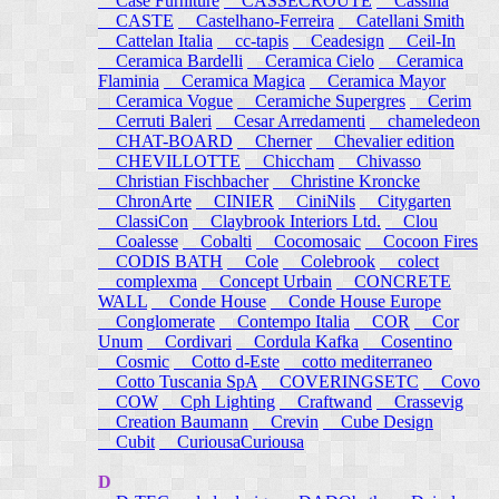
Case Furniture
CASSECROUTE
Cassina
CASTE
Castelhano-Ferreira
Catellani Smith
Cattelan Italia
cc-tapis
Ceadesign
Ceil-In
Ceramica Bardelli
Ceramica Cielo
Ceramica
Flaminia
Ceramica Magica
Ceramica Mayor
Ceramica Vogue
Ceramiche Supergres
Cerim
Cerruti Baleri
Cesar Arredamenti
chameledeon
CHAT-BOARD
Cherner
Chevalier edition
CHEVILLOTTE
Chiccham
Chivasso
Christian Fischbacher
Christine Kroncke
ChronArte
CINIER
CiniNils
Citygarten
ClassiCon
Claybrook Interiors Ltd.
Clou
Coalesse
Cobalti
Cocomosaic
Cocoon Fires
CODIS BATH
Cole
Colebrook
colect
complexma
Concept Urbain
CONCRETE
WALL
Conde House
Conde House Europe
Conglomerate
Contempo Italia
COR
Cor
Unum
Cordivari
Cordula Kafka
Cosentino
Cosmic
Cotto d-Este
cotto mediterraneo
Cotto Tuscania SpA
COVERINGSETC
Covo
COW
Cph Lighting
Craftwand
Crassevig
Creation Baumann
Crevin
Cube Design
Cubit
CuriousaCuriousa
D