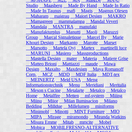
M-SHAPE
M2L
MA
Ma&De
MA-U
Studio
Maasberg
Made By Hand
Made In Ratio
Made In Taunus
mafi
Magis
Magnus Olesen
Maharam
maigrau
Maiori Design
MAKRO
Mamagreen
mammalampa
Mandal Veveri
Mandala
MANTRA
manufakt
Manufakturplus
Manutti
Maoli
Marazzi
Group
Marcal Signaletique
Marcel By
Marie
Khouri Design
Markanto
Marotte
Marset
Marsotto
Martela Oyj
Martex
martinelli luce
MARUNI
Masiero
Massproductions
Mastella Design
mater
Materia
Matiere Grise
Matteo Brioni
Mattiazzi
maude
Mawa
Design
Maxalto
Maxdesign
Maya Romanoff
Corp.
MCZ
MDD
MDF Italia
MDT-tex
MEINERTZ
Meld USA
Meng
Informationstechnik
Menu
Meridiani
Meritalia
Meson s Cucine
Metalarte
Metalco
Metalco
Home
Metalfire
Metten
mf-system
Miiing
Miinu
Miior
Milan Iluminacion
Milano
Bedding
Milldue
Millelumen
miniforms
Minimobl
Minotti
MINT Furniture
MIO
MIPA
Mirage
miramondo
Miranda Watkins
Misura Emme
Mitab
mmcite
Mobel
Mobica
MOBILFRESNO-ALTERNATIVE