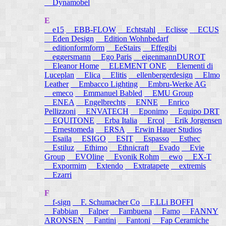
Dynamobel
E
e15
EBB-FLOW
Echtstahl
Eclisse
ECUS
Eden Design
Edition Wohnbedarf
editionformform
EeStairs
Effegibi
eggersmann
Ego Paris
eigenmannDUROT
Eleanor Home
ELEMENT ONE
Elementi di
Luceplan
Elica
Elitis
ellenbergerdesign
Elmo
Leather
Embacco Lighting
Embru-Werke AG
emeco
Emmanuel Babled
EMU Group
ENEA
Engelbrechts
ENNE
Enrico
Pellizzoni
ENVATECH
Eponimo
Equipo DRT
EQUITONE
Erba Italia
Ercol
Erik Jorgensen
Ernestomeda
ERSA
Erwin Hauer Studios
Esaila
ESIGO
ESIT
Espasso
Esthec
Estiluz
Ethimo
Ethnicraft
Evado
Evie
Group
EVOline
Evonik Rohm
ewo
EX-T
Expormim
Extendo
Extratapete
extremis
Ezarri
F
f-sign
F. Schumacher Co
F.LLi BOFFI
Fabbian
Falper
Fambuena
Famo
FANNY
ARONSEN
Fantini
Fantoni
Fap Ceramiche