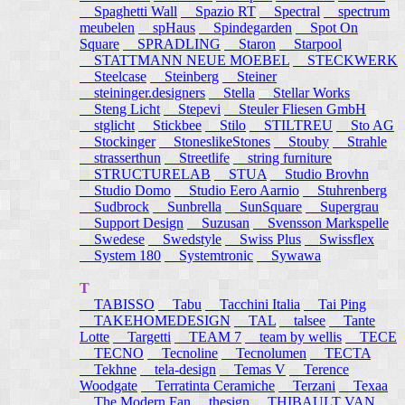
Spaghetti Wall
Spazio RT
Spectral
spectrum
meubelen
spHaus
Spindegarden
Spot On
Square
SPRADLING
Staron
Starpool
STATTMANN NEUE MOEBEL
STECKWERK
Steelcase
Steinberg
Steiner
steininger.designers
Stella
Stellar Works
Steng Licht
Stepevi
Steuler Fliesen GmbH
stglicht
Stickbee
Stilo
STILTREU
Sto AG
Stockinger
StoneslikeStones
Stouby
Strahle
strasserthun
Streetlife
string furniture
STRUCTURELAB
STUA
Studio Brovhn
Studio Domo
Studio Eero Aarnio
Stuhrenberg
Sudbrock
Sunbrella
SunSquare
Supergrau
Support Design
Suzusan
Svensson Markspelle
Swedese
Swedstyle
Swiss Plus
Swissflex
System 180
Systemtronic
Sywawa
T
TABISSO
Tabu
Tacchini Italia
Tai Ping
TAKEHOMEDESIGN
TAL
talsee
Tante
Lotte
Targetti
TEAM 7
team by wellis
TECE
TECNO
Tecnoline
Tecnolumen
TECTA
Tekhne
tela-design
Temas V
Terence
Woodgate
Terratinta Ceramiche
Terzani
Texaa
The Modern Fan
thesign
THIBAULT VAN