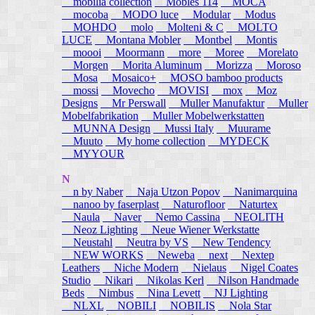
mobilia collection
Mobles 114
MOCA
mocoba
MODO luce
Modular
Modus
MOHDO
molo
Molteni & C
MOLTO
LUCE
Montana Mobler
Montbel
Montis
moooi
Moormann
more
Moree
Morelato
Morgen
Morita Aluminum
Morizza
Moroso
Mosa
Mosaico+
MOSO bamboo products
mossi
Movecho
MOVISI
mox
Moz
Designs
Mr Perswall
Muller Manufaktur
Muller
Mobelfabrikation
Muller Mobelwerkstatten
MUNNA Design
Mussi Italy
Muurame
Muuto
My home collection
MYDECK
MYYOUR
N
n by Naber
Naja Utzon Popov
Nanimarquina
nanoo by faserplast
Naturofloor
Naturtex
Naula
Naver
Nemo Cassina
NEOLITH
Neoz Lighting
Neue Wiener Werkstatte
Neustahl
Neutra by VS
New Tendency
NEW WORKS
Neweba
next
Nextep
Leathers
Niche Modern
Nielaus
Nigel Coates
Studio
Nikari
Nikolas Kerl
Nilson Handmade
Beds
Nimbus
Nina Levett
NJ Lighting
NLXL
NOBILI
NOBILIS
Nola Star