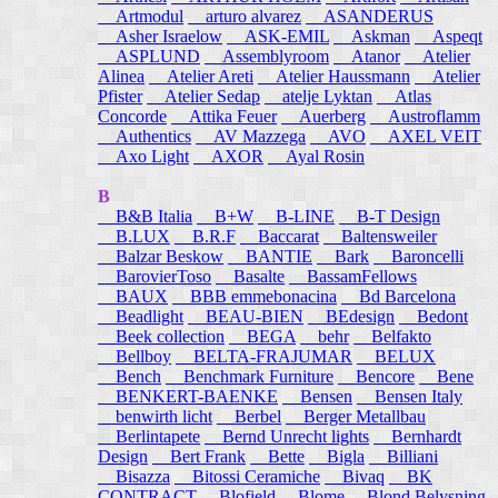
Artmodul
arturo alvarez
ASANDERUS
Asher Israelow
ASK-EMIL
Askman
Aspeqt
ASPLUND
Assemblyroom
Atanor
Atelier
Alinea
Atelier Areti
Atelier Haussmann
Atelier
Pfister
Atelier Sedap
atelje Lyktan
Atlas
Concorde
Attika Feuer
Auerberg
Austroflamm
Authentics
AV Mazzega
AVO
AXEL VEIT
Axo Light
AXOR
Ayal Rosin
B
B&B Italia
B+W
B-LINE
B-T Design
B.LUX
B.R.F
Baccarat
Baltensweiler
Balzar Beskow
BANTIE
Bark
Baroncelli
BarovierToso
Basalte
BassamFellows
BAUX
BBB emmebonacina
Bd Barcelona
Beadlight
BEAU-BIEN
BEdesign
Bedont
Beek collection
BEGA
behr
Belfakto
Bellboy
BELTA-FRAJUMAR
BELUX
Bench
Benchmark Furniture
Bencore
Bene
BENKERT-BAENKE
Bensen
Bensen Italy
benwirth licht
Berbel
Berger Metallbau
Berlintapete
Bernd Unrecht lights
Bernhardt
Design
Bert Frank
Bette
Bigla
Billiani
Bisazza
Bitossi Ceramiche
Bivaq
BK
CONTRACT
Blofield
Blome
Blond Belysning