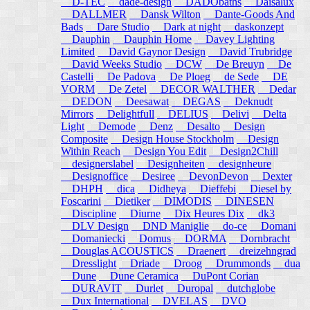
D-TEC
dade-design
DADObaths
Daisalux
DALLMER
Dansk Wilton
Dante-Goods And
Bads
Dare Studio
Dark at night
daskonzept
Dauphin
Dauphin Home
Davey Lighting
Limited
David Gaynor Design
David Trubridge
David Weeks Studio
DCW
De Breuyn
De
Castelli
De Padova
De Ploeg
de Sede
DE
VORM
De Zetel
DECOR WALTHER
Dedar
DEDON
Deesawat
DEGAS
Deknudt
Mirrors
Delightfull
DELIUS
Delivi
Delta
Light
Demode
Denz
Desalto
Design
Composite
Design House Stockholm
Design
Within Reach
Design You Edit
Design2Chill
designerslabel
Designheiten
designheure
Designoffice
Desiree
DevonDevon
Dexter
DHPH
dica
Didheya
Dieffebi
Diesel by
Foscarini
Dietiker
DIMODIS
DINESEN
Discipline
Diurne
Dix Heures Dix
dk3
DLV Design
DND Maniglie
do-ce
Domani
Domaniecki
Domus
DORMA
Dornbracht
Douglas ACOUSTICS
Draenert
dreizehngrad
Dresslight
Driade
Droog
Drummonds
dua
Dune
Dune Ceramica
DuPont Corian
DURAVIT
Durlet
Duropal
dutchglobe
Dux International
DVELAS
DVO