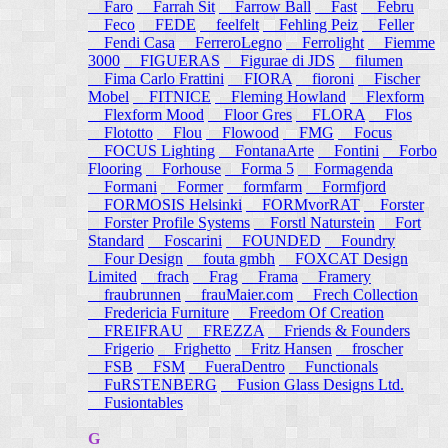
Faro
Farrah Sit
Farrow Ball
Fast
Febru
Feco
FEDE
feelfelt
Fehling Peiz
Feller
Fendi Casa
FerreroLegno
Ferrolight
Fiemme
3000
FIGUERAS
Figurae di JDS
filumen
Fima Carlo Frattini
FIORA
fioroni
Fischer
Mobel
FITNICE
Fleming Howland
Flexform
Flexform Mood
Floor Gres
FLORA
Flos
Flototto
Flou
Flowood
FMG
Focus
FOCUS Lighting
FontanaArte
Fontini
Forbo
Flooring
Forhouse
Forma 5
Formagenda
Formani
Former
formfarm
Formfjord
FORMOSIS Helsinki
FORMvorRAT
Forster
Forster Profile Systems
Forstl Naturstein
Fort
Standard
Foscarini
FOUNDED
Foundry
Four Design
fouta gmbh
FOXCAT Design
Limited
frach
Frag
Frama
Framery
fraubrunnen
frauMaier.com
Frech Collection
Fredericia Furniture
Freedom Of Creation
FREIFRAU
FREZZA
Friends & Founders
Frigerio
Frighetto
Fritz Hansen
froscher
FSB
FSM
FueraDentro
Functionals
FuRSTENBERG
Fusion Glass Designs Ltd.
Fusiontables
G