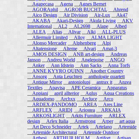
Agapecasa
Agena
Agnes Bernet
AGORAphil
AGROB BUCHTAL
Ahrend
Aico Design
Air Division
Air-Lux
Ak47
AKABA
Akari-Design
Akula Living
AKV
International
AL2
AL2698
Alape
Albed
ALEA
Alias
Alivar
Alki
ALL-PLUS
Allermuir Limited
Alloy
ALMA LIGHT
Alonso Mercader
Alphenberg
Alpi
Altatensione
Alteme
Alvari
Amat-3
AMOS DESIGN
ANB art-design
Andreas
Janson
Andreu World
Anglepoise
ANGO
Anker
Ann Idstein
Ann Sacks
Anna Torfs
ANNE KYYRO QUINN
Another Country
Ansorg
Anta Leuchten
anthologie quartett
Antique Mirror
antoniolupi
antrax it
Anzea
Textiles
Apavisa
APE Ceramica
Apparatus
Appiani
april allterior
Aqlus
Aqua Creations
Aquadomo
Archxx
Arcluce
Arco
ARDEX-PANDOMO
AREA
Ares Line
ARFLEX
ARIDI
Ariostea
ARKAIA
ARKOSLIGHT
Arktis Furniture
ARLEX
design
Arlex Italia
Armstrong
Arper
art aqua
Art Deco Schneider
Artek
Artelano
Artemide
Artemide Architectural
Artemide Outdoor
Arthesi
ARTHUR HOLM
Artifort
Artisan