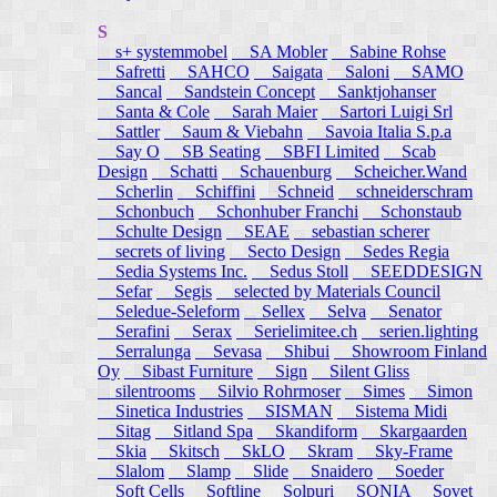
S
s+ systemmobel
SA Mobler
Sabine Rohse
Safretti
SAHCO
Saigata
Saloni
SAMO
Sancal
Sandstein Concept
Sanktjohanser
Santa & Cole
Sarah Maier
Sartori Luigi Srl
Sattler
Saum & Viebahn
Savoia Italia S.p.a
Say O
SB Seating
SBFI Limited
Scab
Design
Schatti
Schauenburg
Scheicher.Wand
Scherlin
Schiffini
Schneid
schneiderschram
Schonbuch
Schonhuber Franchi
Schonstaub
Schulte Design
SEAE
sebastian scherer
secrets of living
Secto Design
Sedes Regia
Sedia Systems Inc.
Sedus Stoll
SEEDDESIGN
Sefar
Segis
selected by Materials Council
Seledue-Seleform
Sellex
Selva
Senator
Serafini
Serax
Serielimitee.ch
serien.lighting
Serralunga
Sevasa
Shibui
Showroom Finland
Oy
Sibast Furniture
Sign
Silent Gliss
silentrooms
Silvio Rohrmoser
Simes
Simon
Sinetica Industries
SISMAN
Sistema Midi
Sitag
Sitland Spa
Skandiform
Skargaarden
Skia
Skitsch
SkLO
Skram
Sky-Frame
Slalom
Slamp
Slide
Snaidero
Soeder
Soft Cells
Softline
Solpuri
SONIA
Sovet