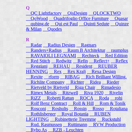
Q
QC Lightfactory
QisDesign
QLOCKTWO
QoWood
Quadrifoglio Office Furniture
Quasar
qubing.de
Qui est Paul
Quinti Sedute
Quinze
& Milan
Quodes
R
Radar
Radius Design
Ragnars
Randers+Radius
Raum B Architektur
raumplus
RAVAIOLI LEGNAMI
Rechteck
Red Edition
Red Stitch
Redwitz
Refin
Reflect+
Reflex
Reggiani
REHAU
Resident
REUBER
HENNING
Rex
Rex Kralj
Rexa Design
Rexite
rform
RIBAG
Rich Brilliant Willing.
Richlite Company
Richter
Ridea
Rieder
Rietveld by Rietveld
Riga Chair
Rimadesio
Rimex Metals
Ritzwell
Riva 1920
Rivelin
RiZZ
Roberti Rattan
ROCA
Roda
rohi
Rolf Benz Contract
Roll & Hill
Rom & Tonik
Rosconi
Roshults
Rossin
Rosso
Rotaliana
Rothlisberger
Royal Botania
RUBEN
LIGHTING
Rubinetterie Treemme
Ruckstuhl
Rud. Rasmussen
Ruttimann
RVW Production
Rybo As
RZB - Leuchten