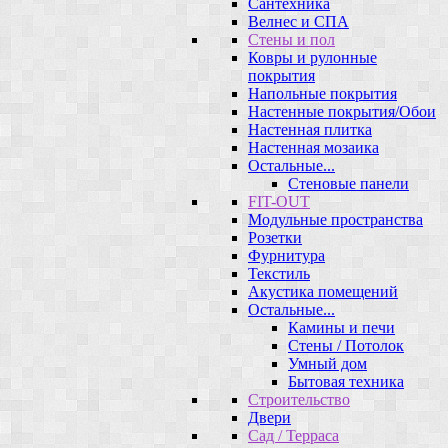
Сантехника
Велнес и СПА
Стены и пол
Ковры и рулонные
покрытия
Напольные покрытия
Настенные покрытия/Обои
Настенная плитка
Настенная мозаика
Остальные...
Стеновые панели
FIT-OUT
Модульные пространства
Розетки
Фурнитура
Текстиль
Акустика помещений
Остальные...
Камины и печи
Стены / Потолок
Умный дом
Бытовая техника
Строительство
Двери
Сад / Терраса