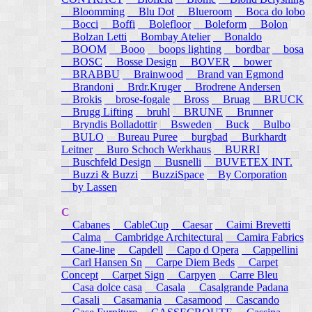
Bloomming
Blu Dot
Blueroom
Boca do lobo
Bocci
Boffi
Bolefloor
Boleform
Bolon
Bolzan Letti
Bombay Atelier
Bonaldo
BOOM
Booo
boops lighting
bordbar
bosa
BOSC
Bosse Design
BOVER
bower
BRABBU
Brainwood
Brand van Egmond
Brandoni
Brdr.Kruger
Brodrene Andersen
Brokis
brose-fogale
Bross
Bruag
BRUCK
Brugg Lifting
bruhl
BRUNE
Brunner
Bryndis Bolladottir
Bsweden
Buck
Bulbo
BULO
Bureau Puree
burgbad
Burkhardt
Leitner
Buro Schoch Werkhaus
BURRI
Buschfeld Design
Busnelli
BUVETEX INT.
Buzzi & Buzzi
BuzziSpace
By Corporation
by Lassen
C
Cabanes
CableCup
Caesar
Caimi Brevetti
Calma
Cambridge Architectural
Camira Fabrics
Cane-line
Capdell
Capo d Opera
Cappellini
Carl Hansen Sn
Carpe Diem Beds
Carpet
Concept
Carpet Sign
Carpyen
Carre Bleu
Casa dolce casa
Casala
Casalgrande Padana
Casali
Casamania
Casamood
Cascando