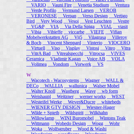
VARIO
Vauni Fire
Venetia Studium
Ventura
Verde Profilo
Vermund Larsen
VEROB
VERONESE
Verpan
Verso Design
Vertigo
Bird
Very Wood
Vesoi
Vest Leuchten
Vestre
VG&P
VIA
Via Della Spiga
VIAL
viasit
Vibia
Vibieffe
viccarbe
VIEFE
Vifian
Mobelwerkstatten AG
Vij5
Vilagrasa
Villeroy
& Boch
Vincent Sheppard
Vinterio
VIOCERO
Virtuell
Viso
Visplay
Vistosi
Viteo
Vitra
VitrA Bad
Vitrealspecchi
Vitrocsa
VIVES
Ceramica
Vladimir Kagan
Voice AB
VOLA
Volimea
Vondom
Vorwerk
VS
W
Wacotech - Wacosystems
Wagner
WALL &
DECo
WALLIA
wallunica
Walser Mobel
Walter Knoll
Wastberg
Wave
wb form
Weishaupl
Weitzner
werner works
WEST
Westeifel Werke
Wever&Ducre
whitebeds
WIENER GTV DESIGN
Wiesner-Hager
Wilde + Spieth
Wildspirit
Wilkhahn
Willowlamp
WINI Buromobel
Wintons Teak
Wittmann
Wobedo Design
Wogg
Wohr
Woka
Wolfsgruber
Wood & Washi