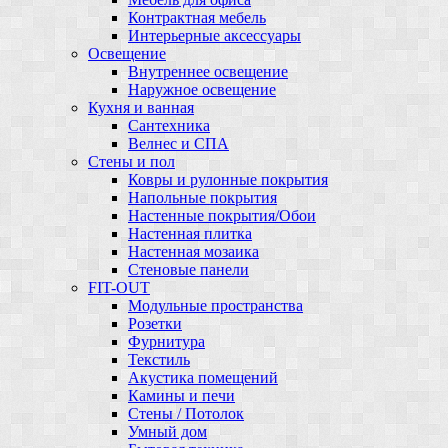
Контрактная мебель
Интерьерные аксессуары
Освещение
Внутреннее освещение
Наружное освещение
Кухня и ванная
Сантехника
Велнес и СПА
Стены и пол
Ковры и рулонные покрытия
Напольные покрытия
Настенные покрытия/Обои
Настенная плитка
Настенная мозаика
Стеновые панели
FIT-OUT
Модульные пространства
Розетки
Фурнитура
Текстиль
Акустика помещений
Камины и печи
Стены / Потолок
Умный дом