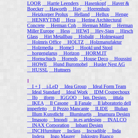
LOOR
Harrie Leenders
Hasenkopf
Haver &
Boecker
Haworth
Hay
Heerenhuis
Heizkorper Prolux
Helland
Hellux
Henge
HENRYTIMI
Hera
Hering Architectural
Concrete
Herman Cph
Herman Miller
Herman
Miller Europe
Hess
HEWI
Hey-Sign
Hirsch
Glass
Hirt Metallbau
Hisbalit
Holmegaard
Holmris Office
HOLTZ
Holzmanufaktur
Holzmedia
Home3
Hookl und Stool
horgenglarus
Horizon
HORM.IT
Hornschuch
Horreds
House Deco
Houssini
HOWE
Hund Buromobel
Husler Nest AG
HUSSL
Huttners
I
I + I
i-LeD
Idea Group
Ideal Form Team
Ideal Standard
Ideal Work
IDM Coupechoux
Ifo
iform
IGGOO
Ign. Design.
iittala
IKEA
Il Casone
Il Fanale
Il laboratorio dell
imperfetto
Il Pezzo Mancante
ILIDE
Illulian
Illum Kunstlicht
Illuminartis
Imamura Design
Imasoto
Imondi
in.es artdesign
INALCO
INAX Corporation
Inbani Design
INCHfurniture
Inclass
Incradible
Inda
Indera
Ingo Maurer
Inkiostro Bianco