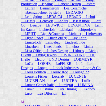
Production
lapalma
Lapelle Design
lasfera
Laufen
Laurameroni
Lea Ceramiche
lebenszubehoer by stef s
LEDAGIO
Ledlighting
LEDS-C4
LEDsON
Lehni
LEMA
Lensvelt
Leolux
less n more
Letti
Co
Leucos
LEUWICO
LEVANTINA
Licht
im Raum
Lichterloh
Lichtlauf
lichtprojekte
LIEHT
Light&Contrast
Lightnet
Lightyears
Ligne Roset
Lillian oberg
Lily Latifi
Limited.ch
Limpalux
Linde&Linde
Lineabeta
Lineablinds
Linteloo
Lintex
Lista Office
Lithos Design
Lithoss
Living
Divani
Living Jewels
LIVINGZONE
LK
Hjelle
Lladro
LND Design
LOBMEYR
LoCa
LOEHR
LoFFLER
Loft
Loll
Designs
Longhi
Loook Industries
Loop & Co
Louis Poulsen
Louise Roe
Lounge 22
Lourens Fisher
Lucelab
LUCENTE
LUCEPLAN
luce²
LUCTRA
Luflic
Lumen Center Italia
Lumigraf
LUMINA
Lumini
Lustrum
Lutz Huning
Luxonov
Luxy
Luz Difusion
lzf
M