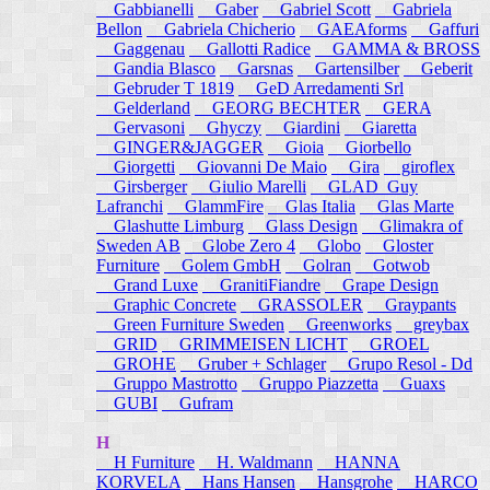
Gabbianelli
Gaber
Gabriel Scott
Gabriela
Bellon
Gabriela Chicherio
GAEAforms
Gaffuri
Gaggenau
Gallotti Radice
GAMMA & BROSS
Gandia Blasco
Garsnas
Gartensilber
Geberit
Gebruder T 1819
GeD Arredamenti Srl
Gelderland
GEORG BECHTER
GERA
Gervasoni
Ghyczy
Giardini
Giaretta
GINGER&JAGGER
Gioia
Giorbello
Giorgetti
Giovanni De Maio
Gira
giroflex
Girsberger
Giulio Marelli
GLAD_Guy
Lafranchi
GlammFire
Glas Italia
Glas Marte
Glashutte Limburg
Glass Design
Glimakra of
Sweden AB
Globe Zero 4
Globo
Gloster
Furniture
Golem GmbH
Golran
Gotwob
Grand Luxe
GranitiFiandre
Grape Design
Graphic Concrete
GRASSOLER
Graypants
Green Furniture Sweden
Greenworks
greybax
GRID
GRIMMEISEN LICHT
GROEL
GROHE
Gruber + Schlager
Grupo Resol - Dd
Gruppo Mastrotto
Gruppo Piazzetta
Guaxs
GUBI
Gufram
H
H Furniture
H. Waldmann
HANNA
KORVELA
Hans Hansen
Hansgrohe
HARCO