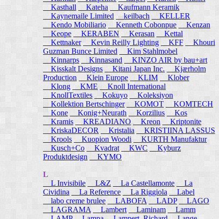
Kasthall
Kateha
Kaufmann Keramik
Kaynemaile Limited
keilbach
KELLER
Kendo Mobiliario
Kenneth Cobonpue
Kenzan
Keope
KERABEN
Kerasan
Kettal
Kettnaker
Kevin Reilly Lighting
KFF
Khouri
Guzman Bunce Limited
Kim Stahlmobel
Kinnarps
Kinnasand
KINZO AIR by bau+art
Kisskalt Designs
Kitani Japan Inc.
Kjærholm
Production
Klein Europe
KLIM
Klober
Klong
KME
Knoll International
KnollTextiles
Kokuyo
Koleksiyon
Kollektion Bertschinger
KOMOT
KOMTECH
Kone
Konig+Neurath
Korzilius
Kos
Kramis
KREADIANO
Kreon
Kriptonite
KriskaDECOR
Kristalia
KRISTIINA LASSUS
Krools
Kuopion Woodi
KURTH Manufaktur
Kusch+Co
Kvadrat
KWC
Kyburz
Produktdesign
KYMO
L
L Invisibile
L&Z
La Castellamonte
La
Cividina
La Reference
La Riggiola
Label
labo creme brulee
LABOFA
LADP
LAGO
LAGRAMA
Lambert
Laminam
Lamm
LAMP
Lampa
Lampert, Richard
Lange