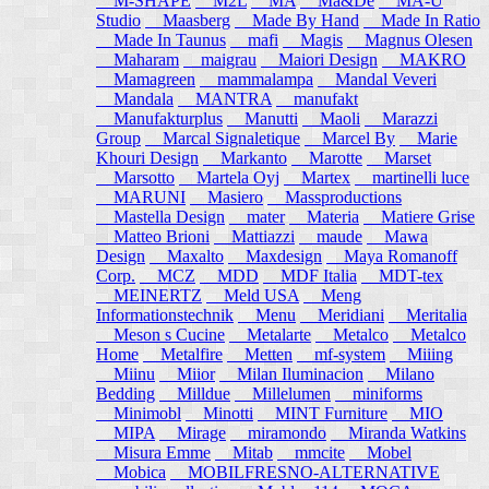
M-SHAPE
M2L
MA
Ma&De
MA-U
Studio
Maasberg
Made By Hand
Made In Ratio
Made In Taunus
mafi
Magis
Magnus Olesen
Maharam
maigrau
Maiori Design
MAKRO
Mamagreen
mammalampa
Mandal Veveri
Mandala
MANTRA
manufakt
Manufakturplus
Manutti
Maoli
Marazzi
Group
Marcal Signaletique
Marcel By
Marie
Khouri Design
Markanto
Marotte
Marset
Marsotto
Martela Oyj
Martex
martinelli luce
MARUNI
Masiero
Massproductions
Mastella Design
mater
Materia
Matiere Grise
Matteo Brioni
Mattiazzi
maude
Mawa
Design
Maxalto
Maxdesign
Maya Romanoff
Corp.
MCZ
MDD
MDF Italia
MDT-tex
MEINERTZ
Meld USA
Meng
Informationstechnik
Menu
Meridiani
Meritalia
Meson s Cucine
Metalarte
Metalco
Metalco
Home
Metalfire
Metten
mf-system
Miiing
Miinu
Miior
Milan Iluminacion
Milano
Bedding
Milldue
Millelumen
miniforms
Minimobl
Minotti
MINT Furniture
MIO
MIPA
Mirage
miramondo
Miranda Watkins
Misura Emme
Mitab
mmcite
Mobel
Mobica
MOBILFRESNO-ALTERNATIVE