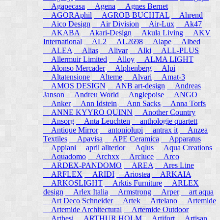
Agapecasa
Agena
Agnes Bernet
AGORAphil
AGROB BUCHTAL
Ahrend
Aico Design
Air Division
Air-Lux
Ak47
AKABA
Akari-Design
Akula Living
AKV
International
AL2
AL2698
Alape
Albed
ALEA
Alias
Alivar
Alki
ALL-PLUS
Allermuir Limited
Alloy
ALMA LIGHT
Alonso Mercader
Alphenberg
Alpi
Altatensione
Alteme
Alvari
Amat-3
AMOS DESIGN
ANB art-design
Andreas
Janson
Andreu World
Anglepoise
ANGO
Anker
Ann Idstein
Ann Sacks
Anna Torfs
ANNE KYYRO QUINN
Another Country
Ansorg
Anta Leuchten
anthologie quartett
Antique Mirror
antoniolupi
antrax it
Anzea
Textiles
Apavisa
APE Ceramica
Apparatus
Appiani
april allterior
Aqlus
Aqua Creations
Aquadomo
Archxx
Arcluce
Arco
ARDEX-PANDOMO
AREA
Ares Line
ARFLEX
ARIDI
Ariostea
ARKAIA
ARKOSLIGHT
Arktis Furniture
ARLEX
design
Arlex Italia
Armstrong
Arper
art aqua
Art Deco Schneider
Artek
Artelano
Artemide
Artemide Architectural
Artemide Outdoor
Arthesi
ARTHUR HOLM
Artifort
Artisan