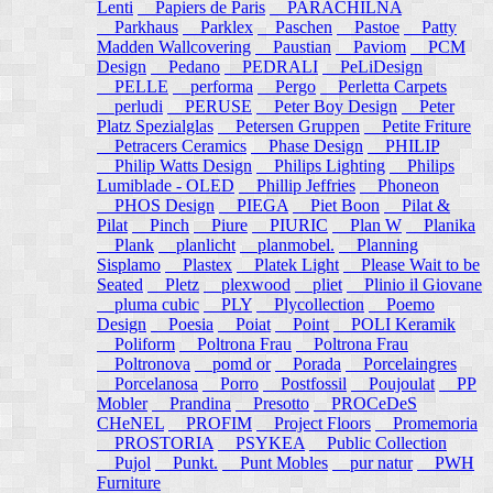
Lenti
Papiers de Paris
PARACHILNA
Parkhaus
Parklex
Paschen
Pastoe
Patty
Madden Wallcovering
Paustian
Paviom
PCM
Design
Pedano
PEDRALI
PeLiDesign
PELLE
performa
Pergo
Perletta Carpets
perludi
PERUSE
Peter Boy Design
Peter
Platz Spezialglas
Petersen Gruppen
Petite Friture
Petracers Ceramics
Phase Design
PHILIP
Philip Watts Design
Philips Lighting
Philips
Lumiblade - OLED
Phillip Jeffries
Phoneon
PHOS Design
PIEGA
Piet Boon
Pilat &
Pilat
Pinch
Piure
PIURIC
Plan W
Planika
Plank
planlicht
planmobel.
Planning
Sisplamo
Plastex
Platek Light
Please Wait to be
Seated
Pletz
plexwood
pliet
Plinio il Giovane
pluma cubic
PLY
Plycollection
Poemo
Design
Poesia
Poiat
Point
POLI Keramik
Poliform
Poltrona Frau
Poltrona Frau
Poltronova
pomd or
Porada
Porcelaingres
Porcelanosa
Porro
Postfossil
Poujoulat
PP
Mobler
Prandina
Presotto
PROCeDeS
CHeNEL
PROFIM
Project Floors
Promemoria
PROSTORIA
PSYKEA
Public Collection
Pujol
Punkt.
Punt Mobles
pur natur
PWH
Furniture