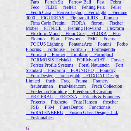
Faro
Farrah Sit
Farrow Ball
Fast
Febru
Feco
FEDE
feelfelt
Fehling Peiz
Feller
Fendi Casa
FerreroLegno
Ferrolight
Fiemme
3000
FIGUERAS
Figurae di JDS
filumen
Fima Carlo Frattini
FIORA
fioroni
Fischer
Mobel
FITNICE
Fleming Howland
Flexform
Flexform Mood
Floor Gres
FLORA
Flos
Flototto
Flou
Flowood
FMG
Focus
FOCUS Lighting
FontanaArte
Fontini
Forbo
Flooring
Forhouse
Forma 5
Formagenda
Formani
Former
formfarm
Formfjord
FORMOSIS Helsinki
FORMvorRAT
Forster
Forster Profile Systems
Forstl Naturstein
Fort
Standard
Foscarini
FOUNDED
Foundry
Four Design
fouta gmbh
FOXCAT Design
Limited
frach
Frag
Frama
Framery
fraubrunnen
frauMaier.com
Frech Collection
Fredericia Furniture
Freedom Of Creation
FREIFRAU
FREZZA
Friends & Founders
Frigerio
Frighetto
Fritz Hansen
froscher
FSB
FSM
FueraDentro
Functionals
FuRSTENBERG
Fusion Glass Designs Ltd.
Fusiontables
G