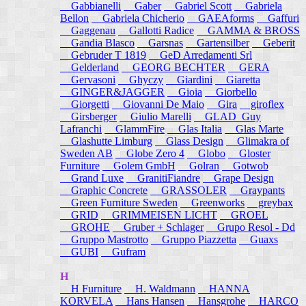
Gabbianelli
Gaber
Gabriel Scott
Gabriela
Bellon
Gabriela Chicherio
GAEAforms
Gaffuri
Gaggenau
Gallotti Radice
GAMMA & BROSS
Gandia Blasco
Garsnas
Gartensilber
Geberit
Gebruder T 1819
GeD Arredamenti Srl
Gelderland
GEORG BECHTER
GERA
Gervasoni
Ghyczy
Giardini
Giaretta
GINGER&JAGGER
Gioia
Giorbello
Giorgetti
Giovanni De Maio
Gira
giroflex
Girsberger
Giulio Marelli
GLAD_Guy
Lafranchi
GlammFire
Glas Italia
Glas Marte
Glashutte Limburg
Glass Design
Glimakra of
Sweden AB
Globe Zero 4
Globo
Gloster
Furniture
Golem GmbH
Golran
Gotwob
Grand Luxe
GranitiFiandre
Grape Design
Graphic Concrete
GRASSOLER
Graypants
Green Furniture Sweden
Greenworks
greybax
GRID
GRIMMEISEN LICHT
GROEL
GROHE
Gruber + Schlager
Grupo Resol - Dd
Gruppo Mastrotto
Gruppo Piazzetta
Guaxs
GUBI
Gufram
H
H Furniture
H. Waldmann
HANNA
KORVELA
Hans Hansen
Hansgrohe
HARCO