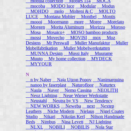
mobilia collection
Mobles 114
MOCA
mocoba
MODO luce
Modular
Modus
MOHDO
molo
Molteni & C
MOLTO
LUCE
Montana Mobler
Montbel
Montis
moooi
Moormann
more
Moree
Morelato
Morgen
Morita Aluminum
Morizza
Moroso
Mosa
Mosaico+
MOSO bamboo products
mossi
Movecho
MOVISI
mox
Moz
Designs
Mr Perswall
Muller Manufaktur
Muller
Mobelfabrikation
Muller Mobelwerkstatten
MUNNA Design
Mussi Italy
Muurame
Muuto
My home collection
MYDECK
MYYOUR
N
n by Naber
Naja Utzon Popov
Nanimarquina
nanoo by faserplast
Naturofloor
Naturtex
Naula
Naver
Nemo Cassina
NEOLITH
Neoz Lighting
Neue Wiener Werkstatte
Neustahl
Neutra by VS
New Tendency
NEW WORKS
Neweba
next
Nextep
Leathers
Niche Modern
Nielaus
Nigel Coates
Studio
Nikari
Nikolas Kerl
Nilson Handmade
Beds
Nimbus
Nina Levett
NJ Lighting
NLXL
NOBILI
NOBILIS
Nola Star