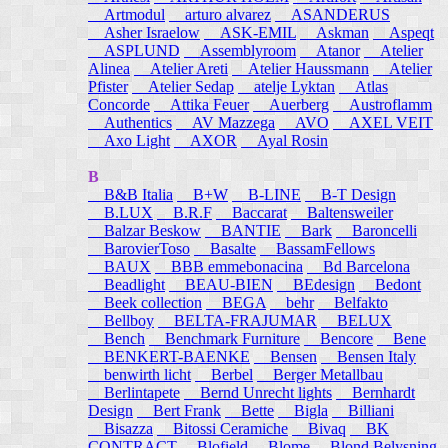
Artmodul
arturo alvarez
ASANDERUS
Asher Israelow
ASK-EMIL
Askman
Aspeqt
ASPLUND
Assemblyroom
Atanor
Atelier
Alinea
Atelier Areti
Atelier Haussmann
Atelier
Pfister
Atelier Sedap
atelje Lyktan
Atlas
Concorde
Attika Feuer
Auerberg
Austroflamm
Authentics
AV Mazzega
AVO
AXEL VEIT
Axo Light
AXOR
Ayal Rosin
B
B&B Italia
B+W
B-LINE
B-T Design
B.LUX
B.R.F
Baccarat
Baltensweiler
Balzar Beskow
BANTIE
Bark
Baroncelli
BarovierToso
Basalte
BassamFellows
BAUX
BBB emmebonacina
Bd Barcelona
Beadlight
BEAU-BIEN
BEdesign
Bedont
Beek collection
BEGA
behr
Belfakto
Bellboy
BELTA-FRAJUMAR
BELUX
Bench
Benchmark Furniture
Bencore
Bene
BENKERT-BAENKE
Bensen
Bensen Italy
benwirth licht
Berbel
Berger Metallbau
Berlintapete
Bernd Unrecht lights
Bernhardt
Design
Bert Frank
Bette
Bigla
Billiani
Bisazza
Bitossi Ceramiche
Bivaq
BK
CONTRACT
Blofield
Blome
Blond Belysning