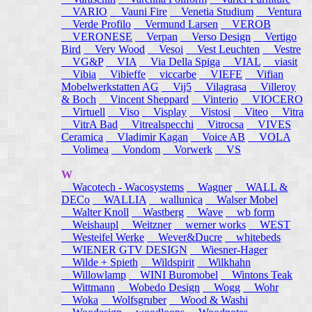
VARIO
Vauni Fire
Venetia Studium
Ventura
Verde Profilo
Vermund Larsen
VEROB
VERONESE
Verpan
Verso Design
Vertigo
Bird
Very Wood
Vesoi
Vest Leuchten
Vestre
VG&P
VIA
Via Della Spiga
VIAL
viasit
Vibia
Vibieffe
viccarbe
VIEFE
Vifian
Mobelwerkstatten AG
Vij5
Vilagrasa
Villeroy
& Boch
Vincent Sheppard
Vinterio
VIOCERO
Virtuell
Viso
Visplay
Vistosi
Viteo
Vitra
VitrA Bad
Vitrealspecchi
Vitrocsa
VIVES
Ceramica
Vladimir Kagan
Voice AB
VOLA
Volimea
Vondom
Vorwerk
VS
W
Wacotech - Wacosystems
Wagner
WALL &
DECo
WALLIA
wallunica
Walser Mobel
Walter Knoll
Wastberg
Wave
wb form
Weishaupl
Weitzner
werner works
WEST
Westeifel Werke
Wever&Ducre
whitebeds
WIENER GTV DESIGN
Wiesner-Hager
Wilde + Spieth
Wildspirit
Wilkhahn
Willowlamp
WINI Buromobel
Wintons Teak
Wittmann
Wobedo Design
Wogg
Wohr
Woka
Wolfsgruber
Wood & Washi