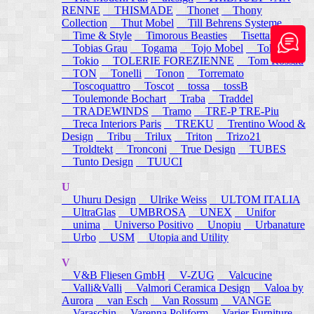
RENNE
THISMADE
Thonet
Thony
Collection
Thut Mobel
Till Behrens Systeme
Time & Style
Timorous Beasties
Tisettanta
Tobias Grau
Togama
Tojo Mobel
Token
Tokio
TOLERIE FOREZIENNE
Tom Rossau
TON
Tonelli
Tonon
Torremato
Toscoquattro
Toscot
tossa
tossB
Toulemonde Bochart
Traba
Traddel
TRADEWINDS
Tramo
TRE-P TRE-Piu
Treca Interiors Paris
TREKU
Trentino Wood &
Design
Tribu
Trilux
Triton
Trizo21
Troldtekt
Tronconi
True Design
TUBES
Tunto Design
TUUCI
U
Uhuru Design
Ulrike Weiss
ULTOM ITALIA
UltraGlas
UMBROSA
UNEX
Unifor
unima
Universo Positivo
Unopiu
Urbanature
Urbo
USM
Utopia and Utility
V
V&B Fliesen GmbH
V-ZUG
Valcucine
Valli&Valli
Valmori Ceramica Design
Valoa by
Aurora
van Esch
Van Rossum
VANGE
Varaschin
Varenna Poliform
Varier Furniture