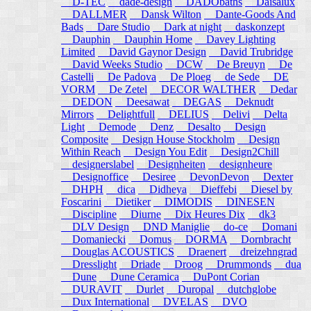
D-TEC
dade-design
DADObaths
Daisalux
DALLMER
Dansk Wilton
Dante-Goods And
Bads
Dare Studio
Dark at night
daskonzept
Dauphin
Dauphin Home
Davey Lighting
Limited
David Gaynor Design
David Trubridge
David Weeks Studio
DCW
De Breuyn
De
Castelli
De Padova
De Ploeg
de Sede
DE
VORM
De Zetel
DECOR WALTHER
Dedar
DEDON
Deesawat
DEGAS
Deknudt
Mirrors
Delightfull
DELIUS
Delivi
Delta
Light
Demode
Denz
Desalto
Design
Composite
Design House Stockholm
Design
Within Reach
Design You Edit
Design2Chill
designerslabel
Designheiten
designheure
Designoffice
Desiree
DevonDevon
Dexter
DHPH
dica
Didheya
Dieffebi
Diesel by
Foscarini
Dietiker
DIMODIS
DINESEN
Discipline
Diurne
Dix Heures Dix
dk3
DLV Design
DND Maniglie
do-ce
Domani
Domaniecki
Domus
DORMA
Dornbracht
Douglas ACOUSTICS
Draenert
dreizehngrad
Dresslight
Driade
Droog
Drummonds
dua
Dune
Dune Ceramica
DuPont Corian
DURAVIT
Durlet
Duropal
dutchglobe
Dux International
DVELAS
DVO