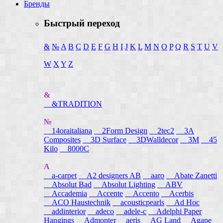
Бренды
Быстрый переход
&
№
A
B
C
D
E
F
G
H
I
J
K
L
M
N
O
P
Q
R
S
T
U
V
W
X
Y
Z
&
&TRADITION
№
14oraitaliana
2Form Design
2tec2
3A
Composites
3D Surface
3DWalldecor
3M
45
Kilo
8000C
A
a-carpet
A2 designers AB
aaro
Abate Zanetti
Absolut Bad
Absolut Lighting
ABV
Accademia
Accente
Accento
Acerbis
ACO Haustechnik
acousticpearls
Ad Hoc
addinterior
adeco
adele-c
Adelphi Paper
Hangings
Admonter
aeris
AG Land
Agape