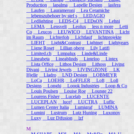
Production
lapalma
Lapelle Design
lasfera
Laufen
Laurameroni
Lea Ceramiche
lebenszubehoer by stef s
LEDAGIO
Ledlighting
LEDS-C4
LEDsON
Lehni
LEMA
Lensvelt
Leolux
less n more
Letti
Co
Leucos
LEUWICO
LEVANTINA
Licht
im Raum
Lichterloh
Lichtlauf
lichtprojekte
LIEHT
Light&Contrast
Lightnet
Lightyears
Ligne Roset
Lillian oberg
Lily Latifi
Limited.ch
Limpalux
Linde&Linde
Lineabeta
Lineablinds
Linteloo
Lintex
Lista Office
Lithos Design
Lithoss
Living
Divani
Living Jewels
LIVINGZONE
LK
Hjelle
Lladro
LND Design
LOBMEYR
LoCa
LOEHR
LoFFLER
Loft
Loll
Designs
Longhi
Loook Industries
Loop & Co
Louis Poulsen
Louise Roe
Lounge 22
Lourens Fisher
Lucelab
LUCENTE
LUCEPLAN
luce²
LUCTRA
Luflic
Lumen Center Italia
Lumigraf
LUMINA
Lumini
Lustrum
Lutz Huning
Luxonov
Luxy
Luz Difusion
lzf
M