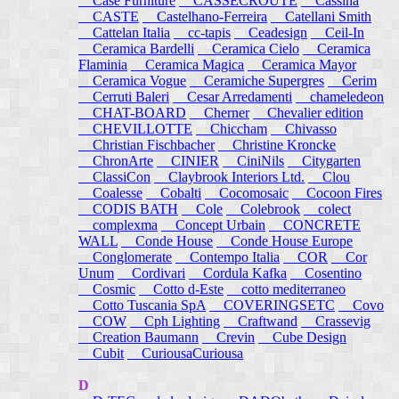
Case Furniture
CASSECROUTE
Cassina
CASTE
Castelhano-Ferreira
Catellani Smith
Cattelan Italia
cc-tapis
Ceadesign
Ceil-In
Ceramica Bardelli
Ceramica Cielo
Ceramica
Flaminia
Ceramica Magica
Ceramica Mayor
Ceramica Vogue
Ceramiche Supergres
Cerim
Cerruti Baleri
Cesar Arredamenti
chameledeon
CHAT-BOARD
Cherner
Chevalier edition
CHEVILLOTTE
Chiccham
Chivasso
Christian Fischbacher
Christine Kroncke
ChronArte
CINIER
CiniNils
Citygarten
ClassiCon
Claybrook Interiors Ltd.
Clou
Coalesse
Cobalti
Cocomosaic
Cocoon Fires
CODIS BATH
Cole
Colebrook
colect
complexma
Concept Urbain
CONCRETE
WALL
Conde House
Conde House Europe
Conglomerate
Contempo Italia
COR
Cor
Unum
Cordivari
Cordula Kafka
Cosentino
Cosmic
Cotto d-Este
cotto mediterraneo
Cotto Tuscania SpA
COVERINGSETC
Covo
COW
Cph Lighting
Craftwand
Crassevig
Creation Baumann
Crevin
Cube Design
Cubit
CuriousaCuriousa
D