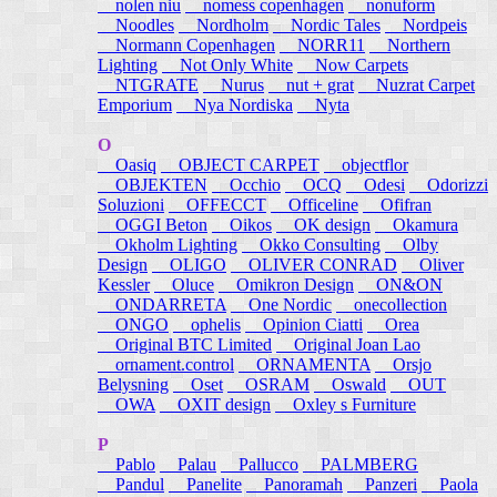
nolen niu
nomess copenhagen
nonuform
Noodles
Nordholm
Nordic Tales
Nordpeis
Normann Copenhagen
NORR11
Northern
Lighting
Not Only White
Now Carpets
NTGRATE
Nurus
nut + grat
Nuzrat Carpet
Emporium
Nya Nordiska
Nyta
O
Oasiq
OBJECT CARPET
objectflor
OBJEKTEN
Occhio
OCQ
Odesi
Odorizzi
Soluzioni
OFFECCT
Officeline
Ofifran
OGGI Beton
Oikos
OK design
Okamura
Okholm Lighting
Okko Consulting
Olby
Design
OLIGO
OLIVER CONRAD
Oliver
Kessler
Oluce
Omikron Design
ON&ON
ONDARRETA
One Nordic
onecollection
ONGO
ophelis
Opinion Ciatti
Orea
Original BTC Limited
Original Joan Lao
ornament.control
ORNAMENTA
Orsjo
Belysning
Oset
OSRAM
Oswald
OUT
OWA
OXIT design
Oxley s Furniture
P
Pablo
Palau
Pallucco
PALMBERG
Pandul
Panelite
Panoramah
Panzeri
Paola