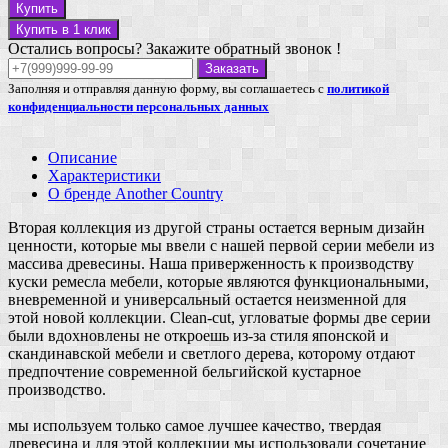
Купить
Купить в 1 клик
Остались вопросы? Закажите обратный звонок !
Заказать
Заполняя и отправляя данную форму, вы соглашаетесь с
политикой
конфиденциальности персональных данных
Описание
Характеристики
О бренде Another Country
Вторая коллекция из другой страны остается верным дизайн
ценности, которые мы ввели с нашей первой серии мебели из
массива древесины. Наша приверженность к производству
куски ремесла мебели, которые являются функциональными,
вневременной и универсальный остается неизменной для
этой новой коллекции. Clean-cut, угловатые формы две серии
были вдохновлены не откроешь из-за стиля японской и
скандинавской мебели и светлого дерева, которому отдают
предпочтение современной бельгийской кустарное
производство.
мы используем только самое лучшее качество, твердая
древесина и для этой коллекции мы использовали сочетание