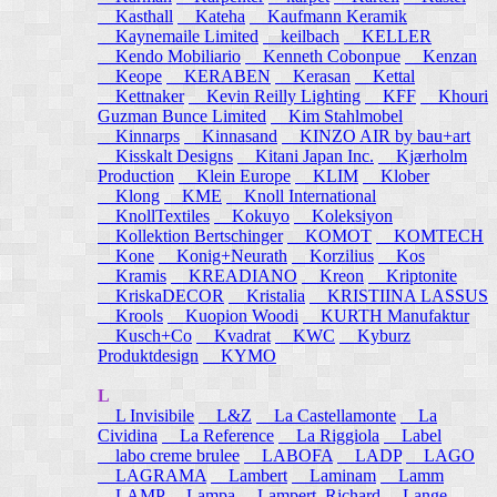
Kasthall
Kateha
Kaufmann Keramik
Kaynemaile Limited
keilbach
KELLER
Kendo Mobiliario
Kenneth Cobonpue
Kenzan
Keope
KERABEN
Kerasan
Kettal
Kettnaker
Kevin Reilly Lighting
KFF
Khouri
Guzman Bunce Limited
Kim Stahlmobel
Kinnarps
Kinnasand
KINZO AIR by bau+art
Kisskalt Designs
Kitani Japan Inc.
Kjærholm
Production
Klein Europe
KLIM
Klober
Klong
KME
Knoll International
KnollTextiles
Kokuyo
Koleksiyon
Kollektion Bertschinger
KOMOT
KOMTECH
Kone
Konig+Neurath
Korzilius
Kos
Kramis
KREADIANO
Kreon
Kriptonite
KriskaDECOR
Kristalia
KRISTIINA LASSUS
Krools
Kuopion Woodi
KURTH Manufaktur
Kusch+Co
Kvadrat
KWC
Kyburz
Produktdesign
KYMO
L
L Invisibile
L&Z
La Castellamonte
La
Cividina
La Reference
La Riggiola
Label
labo creme brulee
LABOFA
LADP
LAGO
LAGRAMA
Lambert
Laminam
Lamm
LAMP
Lampa
Lampert, Richard
Lange