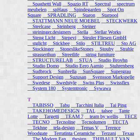
Spaghetti Wall
Spazio RT
Spectral
spectrum
meubelen
spHaus
Spindegarden
Spot On
Square
SPRADLING
Staron
Starpool
STATTMANN NEUE MOEBEL
STECKWERK
Steelcase
Steinberg
Steiner
steininger.designers
Stella
Stellar Works
Steng Licht
Stepevi
Steuler Fliesen GmbH
stglicht
Stickbee
Stilo
STILTREU
Sto AG
Stockinger
StoneslikeStones
Stouby
Strahle
strasserthun
Streetlife
string furniture
STRUCTURELAB
STUA
Studio Brovhn
Studio Domo
Studio Eero Aarnio
Stuhrenberg
Sudbrock
Sunbrella
SunSquare
Supergrau
Support Design
Suzusan
Svensson Markspelle
Swedese
Swedstyle
Swiss Plus
Swissflex
System 180
Systemtronic
Sywawa
T
TABISSO
Tabu
Tacchini Italia
Tai Ping
TAKEHOMEDESIGN
TAL
talsee
Tante
Lotte
Targetti
TEAM 7
team by wellis
TECE
TECNO
Tecnoline
Tecnolumen
TECTA
Tekhne
tela-design
Temas V
Terence
Woodgate
Terratinta Ceramiche
Terzani
Texaa
The Modern Fan
thesign
THIBAULT VAN