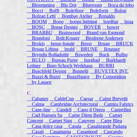
Bloomming
Blu Dot
Blueroom
Boca do lobo
Bocci
Boffi
Bolefloor
Boleform
Bolon
Bolzan Letti
Bombay Atelier
Bonaldo
BOOM
Booo
boops lighting
bordbar
bosa
BOSC
Bosse Design
BOVER
bower
BRABBU
Brainwood
Brand van Egmond
Brandoni
Brdr.Kruger
Brodrene Andersen
Brokis
brose-fogale
Bross
Bruag
BRUCK
Brugg Lifting
bruhl
BRUNE
Brunner
Bryndis Bolladottir
Bsweden
Buck
Bulbo
BULO
Bureau Puree
burgbad
Burkhardt
Leitner
Buro Schoch Werkhaus
BURRI
Buschfeld Design
Busnelli
BUVETEX INT.
Buzzi & Buzzi
BuzziSpace
By Corporation
by Lassen
C
Cabanes
CableCup
Caesar
Caimi Brevetti
Calma
Cambridge Architectural
Camira Fabrics
Cane-line
Capdell
Capo d Opera
Cappellini
Carl Hansen Sn
Carpe Diem Beds
Carpet
Concept
Carpet Sign
Carpyen
Carre Bleu
Casa dolce casa
Casala
Casalgrande Padana
Casali
Casamania
Casamood
Cascando