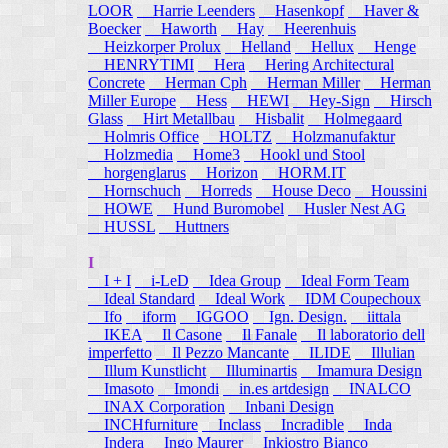
LOOR
Harrie Leenders
Hasenkopf
Haver &
Boecker
Haworth
Hay
Heerenhuis
Heizkorper Prolux
Helland
Hellux
Henge
HENRYTIMI
Hera
Hering Architectural
Concrete
Herman Cph
Herman Miller
Herman
Miller Europe
Hess
HEWI
Hey-Sign
Hirsch
Glass
Hirt Metallbau
Hisbalit
Holmegaard
Holmris Office
HOLTZ
Holzmanufaktur
Holzmedia
Home3
Hookl und Stool
horgenglarus
Horizon
HORM.IT
Hornschuch
Horreds
House Deco
Houssini
HOWE
Hund Buromobel
Husler Nest AG
HUSSL
Huttners
I
I + I
i-LeD
Idea Group
Ideal Form Team
Ideal Standard
Ideal Work
IDM Coupechoux
Ifo
iform
IGGOO
Ign. Design.
iittala
IKEA
Il Casone
Il Fanale
Il laboratorio dell
imperfetto
Il Pezzo Mancante
ILIDE
Illulian
Illum Kunstlicht
Illuminartis
Imamura Design
Imasoto
Imondi
in.es artdesign
INALCO
INAX Corporation
Inbani Design
INCHfurniture
Inclass
Incradible
Inda
Indera
Ingo Maurer
Inkiostro Bianco