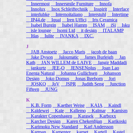
Innermost
Innersmile Furniture
Innofa
Innolux
Inox Schleiftechnik
Inspirit
Interface
interlubke
Internoitaliano
Interstuhl
Intertime
IP44.de
Iqual
Iren Uffici
Iris Ceramica
Isabel Burgin
Isabel Hamm
ISAM
iSi
Isku
isle lounge
Isomi Ltd
it design
ITALAMP
Itlas
Iulite
IVANKA
IXC.
J
JAB Anstoetz
Jacco Maris
jacob de baan
Jake Dyson
Jaloumatic
James Burleigh
Jan
Kath
JAN WILLEM de LAIVE
Jangir Maddadi
jankurtz
JEE-O
JENSENplus
Joan Lao
Energa Natural
Johanna Gullichsen
Johanson
Design
Joko Domus
Jonas Ihreborn
Jori
JOSKO
JoV
JSPR
Judith Seng
Junction
Fifteen
JUNG
K
K.B. Form
Kaether Weise
KAIA
Kaindl
Kaldewei
Kale
Kallemo
Kalmar
Kamism
Karakter Copenhagen
Karasek
Karboxx
Karcher Design
Karen Chekerdjian
Karikoski
Karimoku New Standard
Karl Andersson
Karman
Karpenter
karpet
Kartell
Kastel