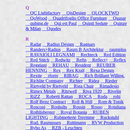
Q
QC Lightfactory
QisDesign
QLOCKTWO
QoWood
Quadrifoglio Office Furniture
Quasar
qubing.de
Qui est Paul
Quinti Sedute
Quinze
& Milan
Quodes
R
Radar
Radius Design
Ragnars
Randers+Radius
Raum B Architektur
raumplus
RAVAIOLI LEGNAMI
Rechteck
Red Edition
Red Stitch
Redwitz
Refin
Reflect+
Reflex
Reggiani
REHAU
Resident
REUBER
HENNING
Rex
Rex Kralj
Rexa Design
Rexite
rform
RIBAG
Rich Brilliant Willing.
Richlite Company
Richter
Ridea
Rieder
Rietveld by Rietveld
Riga Chair
Rimadesio
Rimex Metals
Ritzwell
Riva 1920
Rivelin
RiZZ
Roberti Rattan
ROCA
Roda
rohi
Rolf Benz Contract
Roll & Hill
Rom & Tonik
Rosconi
Roshults
Rossin
Rosso
Rotaliana
Rothlisberger
Royal Botania
RUBEN
LIGHTING
Rubinetterie Treemme
Ruckstuhl
Rud. Rasmussen
Ruttimann
RVW Production
Rybo As
RZB - Leuchten