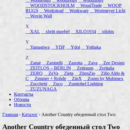
Woodesign
woodloops
Woodnotes
WOODSTOCKHOLM
WoodTrade
WOOP
RUGS
Workstead
Workware
Wortmeyer Licht
Wovin Wall
X
XAL
xbritt moebel
XILO1934
xilobis
Y
Yamagiwa
YDF
Ydol
Yothaka
Z
Zanat
Zaninelli
Zanotta
Zava
Zee Design
ZEITLOS – BERLIN
Zeitraum
Zeritalia
ZERO
ZeVa
Zieta
ZilenZio
Zilio Aldo &
C
Zimmer + Rohde
ZinX
Zoom by Mobimex
Zucchetti
Zuco
Zumtobel Lighting
ZUZUNAGA
Контакты
Обзоры
Новости
Главная
›
Каталог
›
Another Country обеденный стол Two
Another Country обеденный стол Two