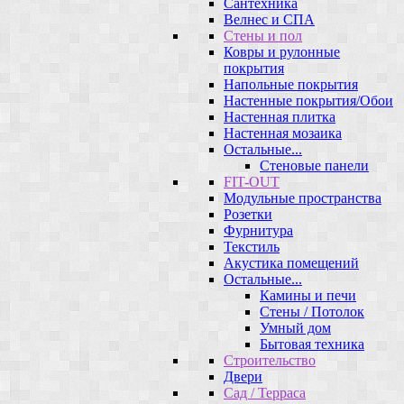
Сантехника
Велнес и СПА
Стены и пол
Ковры и рулонные
покрытия
Напольные покрытия
Настенные покрытия/Обои
Настенная плитка
Настенная мозаика
Остальные...
Стеновые панели
FIT-OUT
Модульные пространства
Розетки
Фурнитура
Текстиль
Акустика помещений
Остальные...
Камины и печи
Стены / Потолок
Умный дом
Бытовая техника
Строительство
Двери
Сад / Терраса