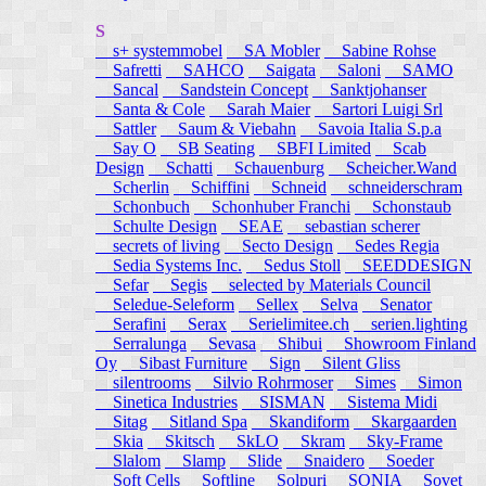
S
s+ systemmobel
SA Mobler
Sabine Rohse
Safretti
SAHCO
Saigata
Saloni
SAMO
Sancal
Sandstein Concept
Sanktjohanser
Santa & Cole
Sarah Maier
Sartori Luigi Srl
Sattler
Saum & Viebahn
Savoia Italia S.p.a
Say O
SB Seating
SBFI Limited
Scab
Design
Schatti
Schauenburg
Scheicher.Wand
Scherlin
Schiffini
Schneid
schneiderschram
Schonbuch
Schonhuber Franchi
Schonstaub
Schulte Design
SEAE
sebastian scherer
secrets of living
Secto Design
Sedes Regia
Sedia Systems Inc.
Sedus Stoll
SEEDDESIGN
Sefar
Segis
selected by Materials Council
Seledue-Seleform
Sellex
Selva
Senator
Serafini
Serax
Serielimitee.ch
serien.lighting
Serralunga
Sevasa
Shibui
Showroom Finland
Oy
Sibast Furniture
Sign
Silent Gliss
silentrooms
Silvio Rohrmoser
Simes
Simon
Sinetica Industries
SISMAN
Sistema Midi
Sitag
Sitland Spa
Skandiform
Skargaarden
Skia
Skitsch
SkLO
Skram
Sky-Frame
Slalom
Slamp
Slide
Snaidero
Soeder
Soft Cells
Softline
Solpuri
SONIA
Sovet