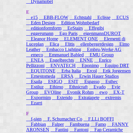
Dynamobel
E
e15
EBB-FLOW
Echtstahl
Eclisse
ECUS
Eden Design
Edition Wohnbedarf
editionformform
EeStairs
Effegibi
eggersmann
Ego Paris
eigenmannDUROT
Eleanor Home
ELEMENT ONE
Elementi di
Luceplan
Elica
Elitis
ellenbergerdesign
Elmo
Leather
Embacco Lighting
Embru-Werke AG
emeco
Emmanuel Babled
EMU Group
ENEA
Engelbrechts
ENNE
Enrico
Pellizzoni
ENVATECH
Eponimo
Equipo DRT
EQUITONE
Erba Italia
Ercol
Erik Jorgensen
Ernestomeda
ERSA
Erwin Hauer Studios
Esaila
ESIGO
ESIT
Espasso
Esthec
Estiluz
Ethimo
Ethnicraft
Evado
Evie
Group
EVOline
Evonik Rohm
ewo
EX-T
Expormim
Extendo
Extratapete
extremis
Ezarri
F
f-sign
F. Schumacher Co
F.LLi BOFFI
Fabbian
Falper
Fambuena
Famo
FANNY
ARONSEN
Fantini
Fantoni
Fap Ceramiche