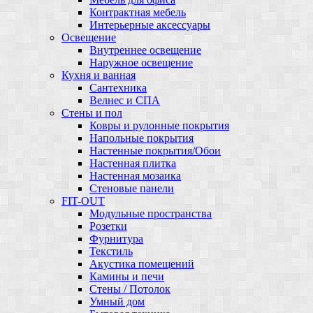
Контрактная мебель
Интерьерные аксессуары
Освещение
Внутреннее освещение
Наружное освещение
Кухня и ванная
Сантехника
Велнес и СПА
Стены и пол
Ковры и рулонные покрытия
Напольные покрытия
Настенные покрытия/Обои
Настенная плитка
Настенная мозаика
Стеновые панели
FIT-OUT
Модульные пространства
Розетки
Фурнитура
Текстиль
Акустика помещений
Камины и печи
Стены / Потолок
Умный дом