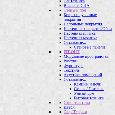
Сантехника
Велнес и СПА
Стены и пол
Ковры и рулонные
покрытия
Напольные покрытия
Настенные покрытия/Обои
Настенная плитка
Настенная мозаика
Остальные...
Стеновые панели
FIT-OUT
Модульные пространства
Розетки
Фурнитура
Текстиль
Акустика помещений
Остальные...
Камины и печи
Стены / Потолок
Умный дом
Бытовая техника
Строительство
Двери
Сад / Терраса