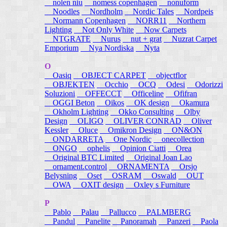
nolen niu
nomess copenhagen
nonuform
Noodles
Nordholm
Nordic Tales
Nordpeis
Normann Copenhagen
NORR11
Northern
Lighting
Not Only White
Now Carpets
NTGRATE
Nurus
nut + grat
Nuzrat Carpet
Emporium
Nya Nordiska
Nyta
O
Oasiq
OBJECT CARPET
objectflor
OBJEKTEN
Occhio
OCQ
Odesi
Odorizzi
Soluzioni
OFFECCT
Officeline
Ofifran
OGGI Beton
Oikos
OK design
Okamura
Okholm Lighting
Okko Consulting
Olby
Design
OLIGO
OLIVER CONRAD
Oliver
Kessler
Oluce
Omikron Design
ON&ON
ONDARRETA
One Nordic
onecollection
ONGO
ophelis
Opinion Ciatti
Orea
Original BTC Limited
Original Joan Lao
ornament.control
ORNAMENTA
Orsjo
Belysning
Oset
OSRAM
Oswald
OUT
OWA
OXIT design
Oxley s Furniture
P
Pablo
Palau
Pallucco
PALMBERG
Pandul
Panelite
Panoramah
Panzeri
Paola