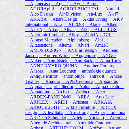
Agapecasa
Agena
Agnes Bernet
AGORAphil
AGROB BUCHTAL
Ahrend
Aico Design
Air Division
Air-Lux
Ak47
AKABA
Akari-Design
Akula Living
AKV
International
AL2
AL2698
Alape
Albed
ALEA
Alias
Alivar
Alki
ALL-PLUS
Allermuir Limited
Alloy
ALMA LIGHT
Alonso Mercader
Alphenberg
Alpi
Altatensione
Alteme
Alvari
Amat-3
AMOS DESIGN
ANB art-design
Andreas
Janson
Andreu World
Anglepoise
ANGO
Anker
Ann Idstein
Ann Sacks
Anna Torfs
ANNE KYYRO QUINN
Another Country
Ansorg
Anta Leuchten
anthologie quartett
Antique Mirror
antoniolupi
antrax it
Anzea
Textiles
Apavisa
APE Ceramica
Apparatus
Appiani
april allterior
Aqlus
Aqua Creations
Aquadomo
Archxx
Arcluce
Arco
ARDEX-PANDOMO
AREA
Ares Line
ARFLEX
ARIDI
Ariostea
ARKAIA
ARKOSLIGHT
Arktis Furniture
ARLEX
design
Arlex Italia
Armstrong
Arper
art aqua
Art Deco Schneider
Artek
Artelano
Artemide
Artemide Architectural
Artemide Outdoor
Arthesi
ARTHUR HOLM
Artifort
Artisan