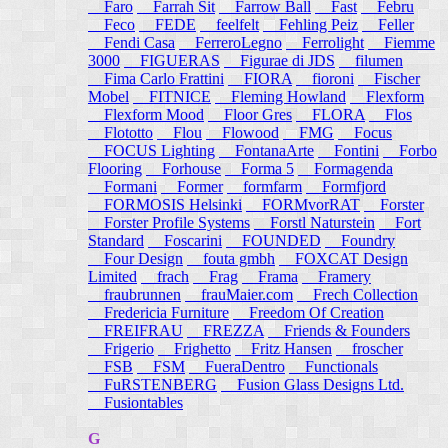
Faro
Farrah Sit
Farrow Ball
Fast
Febru
Feco
FEDE
feelfelt
Fehling Peiz
Feller
Fendi Casa
FerreroLegno
Ferrolight
Fiemme
3000
FIGUERAS
Figurae di JDS
filumen
Fima Carlo Frattini
FIORA
fioroni
Fischer
Mobel
FITNICE
Fleming Howland
Flexform
Flexform Mood
Floor Gres
FLORA
Flos
Flototto
Flou
Flowood
FMG
Focus
FOCUS Lighting
FontanaArte
Fontini
Forbo
Flooring
Forhouse
Forma 5
Formagenda
Formani
Former
formfarm
Formfjord
FORMOSIS Helsinki
FORMvorRAT
Forster
Forster Profile Systems
Forstl Naturstein
Fort
Standard
Foscarini
FOUNDED
Foundry
Four Design
fouta gmbh
FOXCAT Design
Limited
frach
Frag
Frama
Framery
fraubrunnen
frauMaier.com
Frech Collection
Fredericia Furniture
Freedom Of Creation
FREIFRAU
FREZZA
Friends & Founders
Frigerio
Frighetto
Fritz Hansen
froscher
FSB
FSM
FueraDentro
Functionals
FuRSTENBERG
Fusion Glass Designs Ltd.
Fusiontables
G