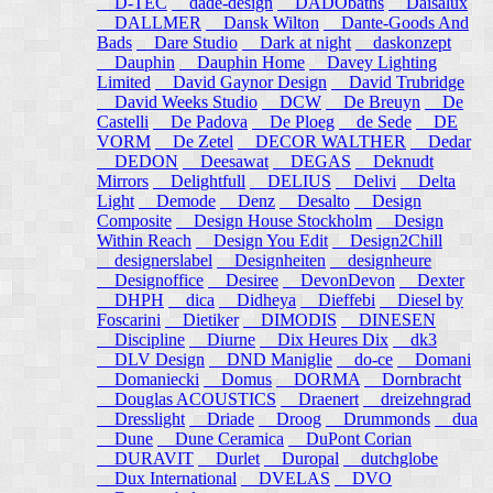
D-TEC
dade-design
DADObaths
Daisalux
DALLMER
Dansk Wilton
Dante-Goods And
Bads
Dare Studio
Dark at night
daskonzept
Dauphin
Dauphin Home
Davey Lighting
Limited
David Gaynor Design
David Trubridge
David Weeks Studio
DCW
De Breuyn
De
Castelli
De Padova
De Ploeg
de Sede
DE
VORM
De Zetel
DECOR WALTHER
Dedar
DEDON
Deesawat
DEGAS
Deknudt
Mirrors
Delightfull
DELIUS
Delivi
Delta
Light
Demode
Denz
Desalto
Design
Composite
Design House Stockholm
Design
Within Reach
Design You Edit
Design2Chill
designerslabel
Designheiten
designheure
Designoffice
Desiree
DevonDevon
Dexter
DHPH
dica
Didheya
Dieffebi
Diesel by
Foscarini
Dietiker
DIMODIS
DINESEN
Discipline
Diurne
Dix Heures Dix
dk3
DLV Design
DND Maniglie
do-ce
Domani
Domaniecki
Domus
DORMA
Dornbracht
Douglas ACOUSTICS
Draenert
dreizehngrad
Dresslight
Driade
Droog
Drummonds
dua
Dune
Dune Ceramica
DuPont Corian
DURAVIT
Durlet
Duropal
dutchglobe
Dux International
DVELAS
DVO