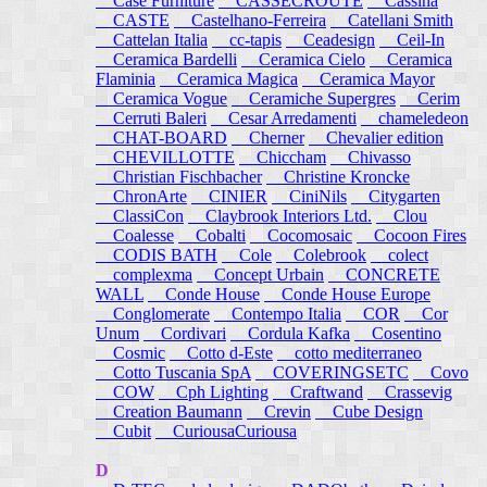
Case Furniture
CASSECROUTE
Cassina
CASTE
Castelhano-Ferreira
Catellani Smith
Cattelan Italia
cc-tapis
Ceadesign
Ceil-In
Ceramica Bardelli
Ceramica Cielo
Ceramica
Flaminia
Ceramica Magica
Ceramica Mayor
Ceramica Vogue
Ceramiche Supergres
Cerim
Cerruti Baleri
Cesar Arredamenti
chameledeon
CHAT-BOARD
Cherner
Chevalier edition
CHEVILLOTTE
Chiccham
Chivasso
Christian Fischbacher
Christine Kroncke
ChronArte
CINIER
CiniNils
Citygarten
ClassiCon
Claybrook Interiors Ltd.
Clou
Coalesse
Cobalti
Cocomosaic
Cocoon Fires
CODIS BATH
Cole
Colebrook
colect
complexma
Concept Urbain
CONCRETE
WALL
Conde House
Conde House Europe
Conglomerate
Contempo Italia
COR
Cor
Unum
Cordivari
Cordula Kafka
Cosentino
Cosmic
Cotto d-Este
cotto mediterraneo
Cotto Tuscania SpA
COVERINGSETC
Covo
COW
Cph Lighting
Craftwand
Crassevig
Creation Baumann
Crevin
Cube Design
Cubit
CuriousaCuriousa
D