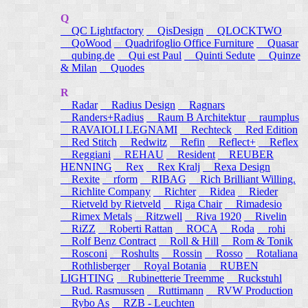
Q
QC Lightfactory
QisDesign
QLOCKTWO
QoWood
Quadrifoglio Office Furniture
Quasar
qubing.de
Qui est Paul
Quinti Sedute
Quinze
& Milan
Quodes
R
Radar
Radius Design
Ragnars
Randers+Radius
Raum B Architektur
raumplus
RAVAIOLI LEGNAMI
Rechteck
Red Edition
Red Stitch
Redwitz
Refin
Reflect+
Reflex
Reggiani
REHAU
Resident
REUBER
HENNING
Rex
Rex Kralj
Rexa Design
Rexite
rform
RIBAG
Rich Brilliant Willing.
Richlite Company
Richter
Ridea
Rieder
Rietveld by Rietveld
Riga Chair
Rimadesio
Rimex Metals
Ritzwell
Riva 1920
Rivelin
RiZZ
Roberti Rattan
ROCA
Roda
rohi
Rolf Benz Contract
Roll & Hill
Rom & Tonik
Rosconi
Roshults
Rossin
Rosso
Rotaliana
Rothlisberger
Royal Botania
RUBEN
LIGHTING
Rubinetterie Treemme
Ruckstuhl
Rud. Rasmussen
Ruttimann
RVW Production
Rybo As
RZB - Leuchten