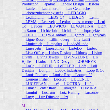
Production
lapalma
Lapelle Design
lasfera
Laufen
Laurameroni
Lea Ceramiche
lebenszubehoer by stef s
LEDAGIO
Ledlighting
LEDS-C4
LEDsON
Lehni
LEMA
Lensvelt
Leolux
less n more
Letti
Co
Leucos
LEUWICO
LEVANTINA
Licht
im Raum
Lichterloh
Lichtlauf
lichtprojekte
LIEHT
Light&Contrast
Lightnet
Lightyears
Ligne Roset
Lillian oberg
Lily Latifi
Limited.ch
Limpalux
Linde&Linde
Lineabeta
Lineablinds
Linteloo
Lintex
Lista Office
Lithos Design
Lithoss
Living
Divani
Living Jewels
LIVINGZONE
LK
Hjelle
Lladro
LND Design
LOBMEYR
LoCa
LOEHR
LoFFLER
Loft
Loll
Designs
Longhi
Loook Industries
Loop & Co
Louis Poulsen
Louise Roe
Lounge 22
Lourens Fisher
Lucelab
LUCENTE
LUCEPLAN
luce²
LUCTRA
Luflic
Lumen Center Italia
Lumigraf
LUMINA
Lumini
Lustrum
Lutz Huning
Luxonov
Luxy
Luz Difusion
lzf
M