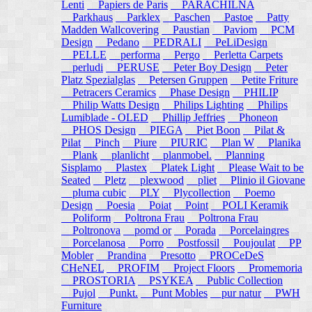
Lenti
Papiers de Paris
PARACHILNA
Parkhaus
Parklex
Paschen
Pastoe
Patty
Madden Wallcovering
Paustian
Paviom
PCM
Design
Pedano
PEDRALI
PeLiDesign
PELLE
performa
Pergo
Perletta Carpets
perludi
PERUSE
Peter Boy Design
Peter
Platz Spezialglas
Petersen Gruppen
Petite Friture
Petracers Ceramics
Phase Design
PHILIP
Philip Watts Design
Philips Lighting
Philips
Lumiblade - OLED
Phillip Jeffries
Phoneon
PHOS Design
PIEGA
Piet Boon
Pilat &
Pilat
Pinch
Piure
PIURIC
Plan W
Planika
Plank
planlicht
planmobel.
Planning
Sisplamo
Plastex
Platek Light
Please Wait to be
Seated
Pletz
plexwood
pliet
Plinio il Giovane
pluma cubic
PLY
Plycollection
Poemo
Design
Poesia
Poiat
Point
POLI Keramik
Poliform
Poltrona Frau
Poltrona Frau
Poltronova
pomd or
Porada
Porcelaingres
Porcelanosa
Porro
Postfossil
Poujoulat
PP
Mobler
Prandina
Presotto
PROCeDeS
CHeNEL
PROFIM
Project Floors
Promemoria
PROSTORIA
PSYKEA
Public Collection
Pujol
Punkt.
Punt Mobles
pur natur
PWH
Furniture