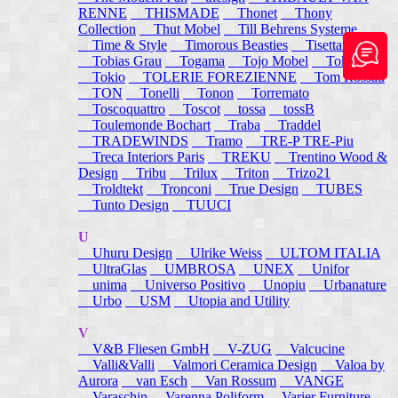
RENNE
THISMADE
Thonet
Thony
Collection
Thut Mobel
Till Behrens Systeme
Time & Style
Timorous Beasties
Tisettanta
Tobias Grau
Togama
Tojo Mobel
Token
Tokio
TOLERIE FOREZIENNE
Tom Rossau
TON
Tonelli
Tonon
Torremato
Toscoquattro
Toscot
tossa
tossB
Toulemonde Bochart
Traba
Traddel
TRADEWINDS
Tramo
TRE-P TRE-Piu
Treca Interiors Paris
TREKU
Trentino Wood &
Design
Tribu
Trilux
Triton
Trizo21
Troldtekt
Tronconi
True Design
TUBES
Tunto Design
TUUCI
U
Uhuru Design
Ulrike Weiss
ULTOM ITALIA
UltraGlas
UMBROSA
UNEX
Unifor
unima
Universo Positivo
Unopiu
Urbanature
Urbo
USM
Utopia and Utility
V
V&B Fliesen GmbH
V-ZUG
Valcucine
Valli&Valli
Valmori Ceramica Design
Valoa by
Aurora
van Esch
Van Rossum
VANGE
Varaschin
Varenna Poliform
Varier Furniture