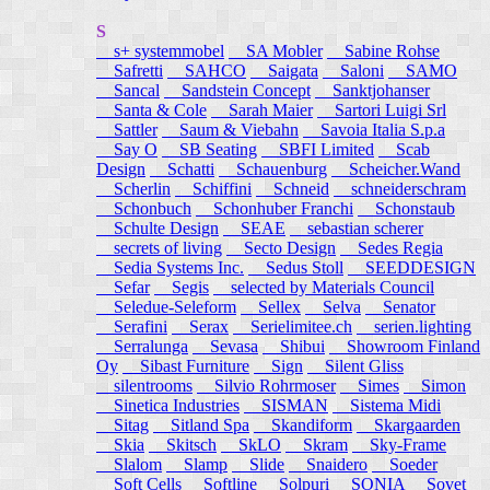
S
s+ systemmobel
SA Mobler
Sabine Rohse
Safretti
SAHCO
Saigata
Saloni
SAMO
Sancal
Sandstein Concept
Sanktjohanser
Santa & Cole
Sarah Maier
Sartori Luigi Srl
Sattler
Saum & Viebahn
Savoia Italia S.p.a
Say O
SB Seating
SBFI Limited
Scab
Design
Schatti
Schauenburg
Scheicher.Wand
Scherlin
Schiffini
Schneid
schneiderschram
Schonbuch
Schonhuber Franchi
Schonstaub
Schulte Design
SEAE
sebastian scherer
secrets of living
Secto Design
Sedes Regia
Sedia Systems Inc.
Sedus Stoll
SEEDDESIGN
Sefar
Segis
selected by Materials Council
Seledue-Seleform
Sellex
Selva
Senator
Serafini
Serax
Serielimitee.ch
serien.lighting
Serralunga
Sevasa
Shibui
Showroom Finland
Oy
Sibast Furniture
Sign
Silent Gliss
silentrooms
Silvio Rohrmoser
Simes
Simon
Sinetica Industries
SISMAN
Sistema Midi
Sitag
Sitland Spa
Skandiform
Skargaarden
Skia
Skitsch
SkLO
Skram
Sky-Frame
Slalom
Slamp
Slide
Snaidero
Soeder
Soft Cells
Softline
Solpuri
SONIA
Sovet