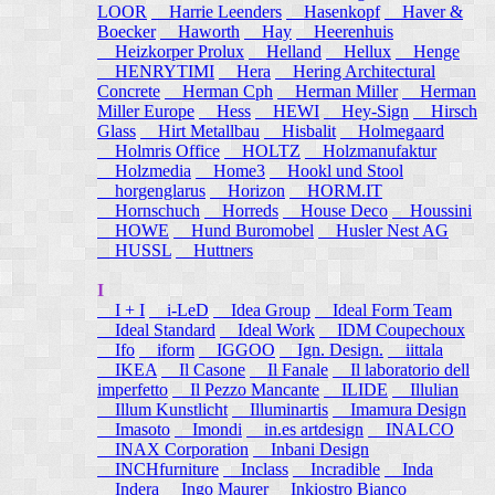
LOOR
Harrie Leenders
Hasenkopf
Haver &
Boecker
Haworth
Hay
Heerenhuis
Heizkorper Prolux
Helland
Hellux
Henge
HENRYTIMI
Hera
Hering Architectural
Concrete
Herman Cph
Herman Miller
Herman
Miller Europe
Hess
HEWI
Hey-Sign
Hirsch
Glass
Hirt Metallbau
Hisbalit
Holmegaard
Holmris Office
HOLTZ
Holzmanufaktur
Holzmedia
Home3
Hookl und Stool
horgenglarus
Horizon
HORM.IT
Hornschuch
Horreds
House Deco
Houssini
HOWE
Hund Buromobel
Husler Nest AG
HUSSL
Huttners
I
I + I
i-LeD
Idea Group
Ideal Form Team
Ideal Standard
Ideal Work
IDM Coupechoux
Ifo
iform
IGGOO
Ign. Design.
iittala
IKEA
Il Casone
Il Fanale
Il laboratorio dell
imperfetto
Il Pezzo Mancante
ILIDE
Illulian
Illum Kunstlicht
Illuminartis
Imamura Design
Imasoto
Imondi
in.es artdesign
INALCO
INAX Corporation
Inbani Design
INCHfurniture
Inclass
Incradible
Inda
Indera
Ingo Maurer
Inkiostro Bianco