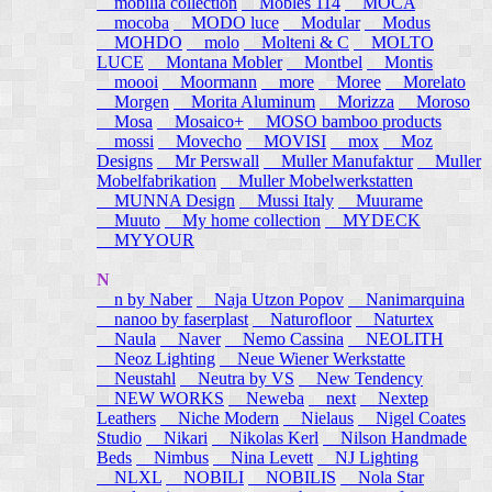
mobilia collection
Mobles 114
MOCA
mocoba
MODO luce
Modular
Modus
MOHDO
molo
Molteni & C
MOLTO
LUCE
Montana Mobler
Montbel
Montis
moooi
Moormann
more
Moree
Morelato
Morgen
Morita Aluminum
Morizza
Moroso
Mosa
Mosaico+
MOSO bamboo products
mossi
Movecho
MOVISI
mox
Moz
Designs
Mr Perswall
Muller Manufaktur
Muller
Mobelfabrikation
Muller Mobelwerkstatten
MUNNA Design
Mussi Italy
Muurame
Muuto
My home collection
MYDECK
MYYOUR
N
n by Naber
Naja Utzon Popov
Nanimarquina
nanoo by faserplast
Naturofloor
Naturtex
Naula
Naver
Nemo Cassina
NEOLITH
Neoz Lighting
Neue Wiener Werkstatte
Neustahl
Neutra by VS
New Tendency
NEW WORKS
Neweba
next
Nextep
Leathers
Niche Modern
Nielaus
Nigel Coates
Studio
Nikari
Nikolas Kerl
Nilson Handmade
Beds
Nimbus
Nina Levett
NJ Lighting
NLXL
NOBILI
NOBILIS
Nola Star