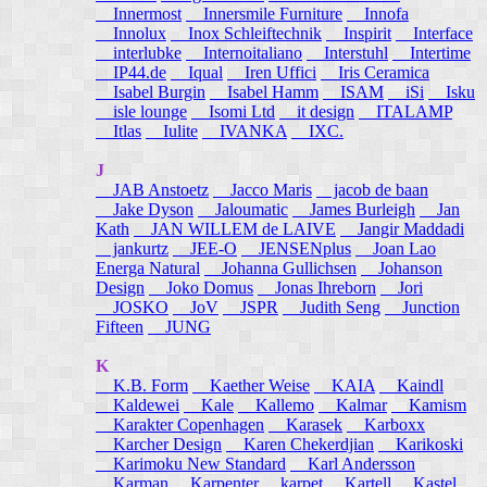
Innermost
Innersmile Furniture
Innofa
Innolux
Inox Schleiftechnik
Inspirit
Interface
interlubke
Internoitaliano
Interstuhl
Intertime
IP44.de
Iqual
Iren Uffici
Iris Ceramica
Isabel Burgin
Isabel Hamm
ISAM
iSi
Isku
isle lounge
Isomi Ltd
it design
ITALAMP
Itlas
Iulite
IVANKA
IXC.
J
JAB Anstoetz
Jacco Maris
jacob de baan
Jake Dyson
Jaloumatic
James Burleigh
Jan
Kath
JAN WILLEM de LAIVE
Jangir Maddadi
jankurtz
JEE-O
JENSENplus
Joan Lao
Energa Natural
Johanna Gullichsen
Johanson
Design
Joko Domus
Jonas Ihreborn
Jori
JOSKO
JoV
JSPR
Judith Seng
Junction
Fifteen
JUNG
K
K.B. Form
Kaether Weise
KAIA
Kaindl
Kaldewei
Kale
Kallemo
Kalmar
Kamism
Karakter Copenhagen
Karasek
Karboxx
Karcher Design
Karen Chekerdjian
Karikoski
Karimoku New Standard
Karl Andersson
Karman
Karpenter
karpet
Kartell
Kastel