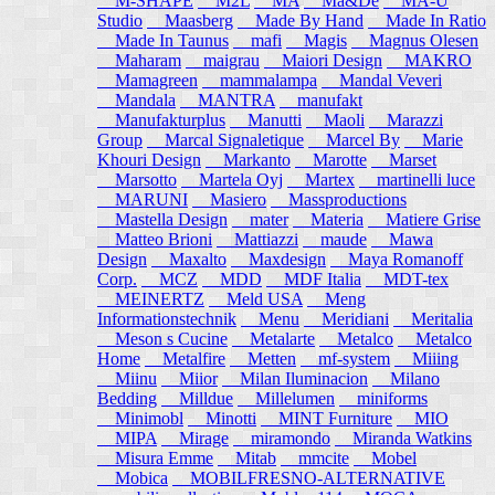
M-SHAPE
M2L
MA
Ma&De
MA-U
Studio
Maasberg
Made By Hand
Made In Ratio
Made In Taunus
mafi
Magis
Magnus Olesen
Maharam
maigrau
Maiori Design
MAKRO
Mamagreen
mammalampa
Mandal Veveri
Mandala
MANTRA
manufakt
Manufakturplus
Manutti
Maoli
Marazzi
Group
Marcal Signaletique
Marcel By
Marie
Khouri Design
Markanto
Marotte
Marset
Marsotto
Martela Oyj
Martex
martinelli luce
MARUNI
Masiero
Massproductions
Mastella Design
mater
Materia
Matiere Grise
Matteo Brioni
Mattiazzi
maude
Mawa
Design
Maxalto
Maxdesign
Maya Romanoff
Corp.
MCZ
MDD
MDF Italia
MDT-tex
MEINERTZ
Meld USA
Meng
Informationstechnik
Menu
Meridiani
Meritalia
Meson s Cucine
Metalarte
Metalco
Metalco
Home
Metalfire
Metten
mf-system
Miiing
Miinu
Miior
Milan Iluminacion
Milano
Bedding
Milldue
Millelumen
miniforms
Minimobl
Minotti
MINT Furniture
MIO
MIPA
Mirage
miramondo
Miranda Watkins
Misura Emme
Mitab
mmcite
Mobel
Mobica
MOBILFRESNO-ALTERNATIVE