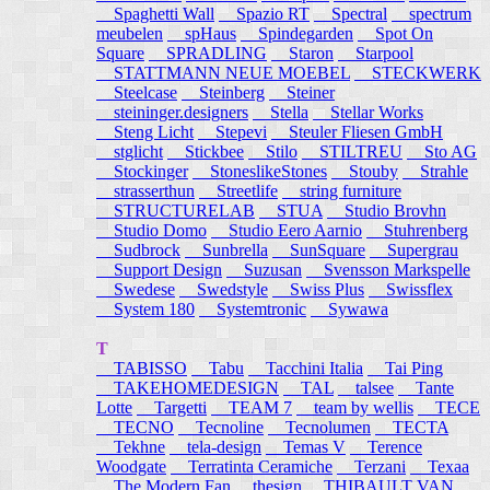
Spaghetti Wall
Spazio RT
Spectral
spectrum
meubelen
spHaus
Spindegarden
Spot On
Square
SPRADLING
Staron
Starpool
STATTMANN NEUE MOEBEL
STECKWERK
Steelcase
Steinberg
Steiner
steininger.designers
Stella
Stellar Works
Steng Licht
Stepevi
Steuler Fliesen GmbH
stglicht
Stickbee
Stilo
STILTREU
Sto AG
Stockinger
StoneslikeStones
Stouby
Strahle
strasserthun
Streetlife
string furniture
STRUCTURELAB
STUA
Studio Brovhn
Studio Domo
Studio Eero Aarnio
Stuhrenberg
Sudbrock
Sunbrella
SunSquare
Supergrau
Support Design
Suzusan
Svensson Markspelle
Swedese
Swedstyle
Swiss Plus
Swissflex
System 180
Systemtronic
Sywawa
T
TABISSO
Tabu
Tacchini Italia
Tai Ping
TAKEHOMEDESIGN
TAL
talsee
Tante
Lotte
Targetti
TEAM 7
team by wellis
TECE
TECNO
Tecnoline
Tecnolumen
TECTA
Tekhne
tela-design
Temas V
Terence
Woodgate
Terratinta Ceramiche
Terzani
Texaa
The Modern Fan
thesign
THIBAULT VAN