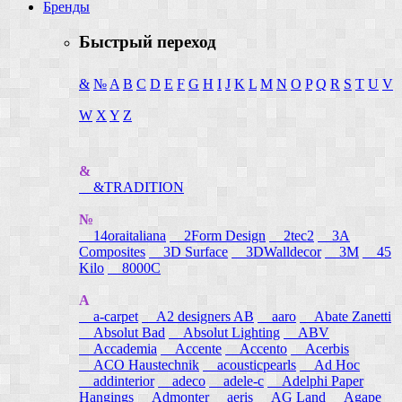
Бренды
Быстрый переход
&
№
A
B
C
D
E
F
G
H
I
J
K
L
M
N
O
P
Q
R
S
T
U
V
W
X
Y
Z
&
&TRADITION
№
14oraitaliana
2Form Design
2tec2
3A
Composites
3D Surface
3DWalldecor
3M
45
Kilo
8000C
A
a-carpet
A2 designers AB
aaro
Abate Zanetti
Absolut Bad
Absolut Lighting
ABV
Accademia
Accente
Accento
Acerbis
ACO Haustechnik
acousticpearls
Ad Hoc
addinterior
adeco
adele-c
Adelphi Paper
Hangings
Admonter
aeris
AG Land
Agape