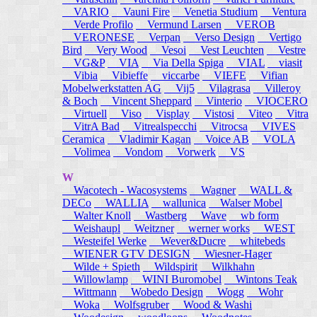
VARIO
Vauni Fire
Venetia Studium
Ventura
Verde Profilo
Vermund Larsen
VEROB
VERONESE
Verpan
Verso Design
Vertigo
Bird
Very Wood
Vesoi
Vest Leuchten
Vestre
VG&P
VIA
Via Della Spiga
VIAL
viasit
Vibia
Vibieffe
viccarbe
VIEFE
Vifian
Mobelwerkstatten AG
Vij5
Vilagrasa
Villeroy
& Boch
Vincent Sheppard
Vinterio
VIOCERO
Virtuell
Viso
Visplay
Vistosi
Viteo
Vitra
VitrA Bad
Vitrealspecchi
Vitrocsa
VIVES
Ceramica
Vladimir Kagan
Voice AB
VOLA
Volimea
Vondom
Vorwerk
VS
W
Wacotech - Wacosystems
Wagner
WALL &
DECo
WALLIA
wallunica
Walser Mobel
Walter Knoll
Wastberg
Wave
wb form
Weishaupl
Weitzner
werner works
WEST
Westeifel Werke
Wever&Ducre
whitebeds
WIENER GTV DESIGN
Wiesner-Hager
Wilde + Spieth
Wildspirit
Wilkhahn
Willowlamp
WINI Buromobel
Wintons Teak
Wittmann
Wobedo Design
Wogg
Wohr
Woka
Wolfsgruber
Wood & Washi