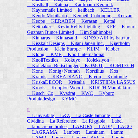
Kasthall
Kateha
Kaufmann Keramik
Kaynemaile Limited
keilbach
KELLER
Kendo Mobiliario
Kenneth Cobonpue
Kenzan
Keope
KERABEN
Kerasan
Kettal
Kettnaker
Kevin Reilly Lighting
KFF
Khouri
Guzman Bunce Limited
Kim Stahlmobel
Kinnarps
Kinnasand
KINZO AIR by bau+art
Kisskalt Designs
Kitani Japan Inc.
Kjærholm
Production
Klein Europe
KLIM
Klober
Klong
KME
Knoll International
KnollTextiles
Kokuyo
Koleksiyon
Kollektion Bertschinger
KOMOT
KOMTECH
Kone
Konig+Neurath
Korzilius
Kos
Kramis
KREADIANO
Kreon
Kriptonite
KriskaDECOR
Kristalia
KRISTIINA LASSUS
Krools
Kuopion Woodi
KURTH Manufaktur
Kusch+Co
Kvadrat
KWC
Kyburz
Produktdesign
KYMO
L
L Invisibile
L&Z
La Castellamonte
La
Cividina
La Reference
La Riggiola
Label
labo creme brulee
LABOFA
LADP
LAGO
LAGRAMA
Lambert
Laminam
Lamm
LAMP
Lampa
Lampert, Richard
Lange