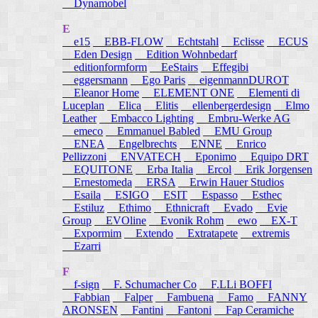
Dynamobel
E
e15
EBB-FLOW
Echtstahl
Eclisse
ECUS
Eden Design
Edition Wohnbedarf
editionformform
EeStairs
Effegibi
eggersmann
Ego Paris
eigenmannDUROT
Eleanor Home
ELEMENT ONE
Elementi di
Luceplan
Elica
Elitis
ellenbergerdesign
Elmo
Leather
Embacco Lighting
Embru-Werke AG
emeco
Emmanuel Babled
EMU Group
ENEA
Engelbrechts
ENNE
Enrico
Pellizzoni
ENVATECH
Eponimo
Equipo DRT
EQUITONE
Erba Italia
Ercol
Erik Jorgensen
Ernestomeda
ERSA
Erwin Hauer Studios
Esaila
ESIGO
ESIT
Espasso
Esthec
Estiluz
Ethimo
Ethnicraft
Evado
Evie
Group
EVOline
Evonik Rohm
ewo
EX-T
Expormim
Extendo
Extratapete
extremis
Ezarri
F
f-sign
F. Schumacher Co
F.LLi BOFFI
Fabbian
Falper
Fambuena
Famo
FANNY
ARONSEN
Fantini
Fantoni
Fap Ceramiche