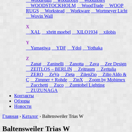
Woodesign
woodloops
Woodnotes
WOODSTOCKHOLM
WoodTrade
WOOP
RUGS
Workstead
Workware
Wortmeyer Licht
Wovin Wall
X
XAL
xbritt moebel
XILO1934
xilobis
Y
Yamagiwa
YDF
Ydol
Yothaka
Z
Zanat
Zaninelli
Zanotta
Zava
Zee Design
ZEITLOS – BERLIN
Zeitraum
Zeritalia
ZERO
ZeVa
Zieta
ZilenZio
Zilio Aldo &
C
Zimmer + Rohde
ZinX
Zoom by Mobimex
Zucchetti
Zuco
Zumtobel Lighting
ZUZUNAGA
Контакты
Обзоры
Новости
Главная
›
Каталог
›
Baltensweiler Trias W
Baltensweiler Trias W