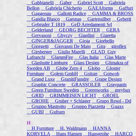
Gabbianelli
Gaber
Gabriel Scott
Gabriela
Bellon
Gabriela Chicherio
GAEAforms
Gaffuri
Gaggenau
Gallotti Radice
GAMMA & BROSS
Gandia Blasco
Garsnas
Gartensilber
Geberit
Gebruder T 1819
GeD Arredamenti Srl
Gelderland
GEORG BECHTER
GERA
Gervasoni
Ghyczy
Giardini
Giaretta
GINGER&JAGGER
Gioia
Giorbello
Giorgetti
Giovanni De Maio
Gira
giroflex
Girsberger
Giulio Marelli
GLAD_Guy
Lafranchi
GlammFire
Glas Italia
Glas Marte
Glashutte Limburg
Glass Design
Glimakra of
Sweden AB
Globe Zero 4
Globo
Gloster
Furniture
Golem GmbH
Golran
Gotwob
Grand Luxe
GranitiFiandre
Grape Design
Graphic Concrete
GRASSOLER
Graypants
Green Furniture Sweden
Greenworks
greybax
GRID
GRIMMEISEN LICHT
GROEL
GROHE
Gruber + Schlager
Grupo Resol - Dd
Gruppo Mastrotto
Gruppo Piazzetta
Guaxs
GUBI
Gufram
H
H Furniture
H. Waldmann
HANNA
KORVELA
Hans Hansen
Hansgrohe
HARCO