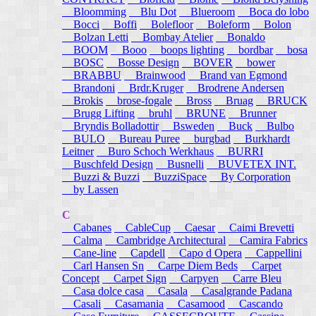
Bloomming
Blu Dot
Blueroom
Boca do lobo
Bocci
Boffi
Bolefloor
Boleform
Bolon
Bolzan Letti
Bombay Atelier
Bonaldo
BOOM
Booo
boops lighting
bordbar
bosa
BOSC
Bosse Design
BOVER
bower
BRABBU
Brainwood
Brand van Egmond
Brandoni
Brdr.Kruger
Brodrene Andersen
Brokis
brose-fogale
Bross
Bruag
BRUCK
Brugg Lifting
bruhl
BRUNE
Brunner
Bryndis Bolladottir
Bsweden
Buck
Bulbo
BULO
Bureau Puree
burgbad
Burkhardt
Leitner
Buro Schoch Werkhaus
BURRI
Buschfeld Design
Busnelli
BUVETEX INT.
Buzzi & Buzzi
BuzziSpace
By Corporation
by Lassen
C
Cabanes
CableCup
Caesar
Caimi Brevetti
Calma
Cambridge Architectural
Camira Fabrics
Cane-line
Capdell
Capo d Opera
Cappellini
Carl Hansen Sn
Carpe Diem Beds
Carpet
Concept
Carpet Sign
Carpyen
Carre Bleu
Casa dolce casa
Casala
Casalgrande Padana
Casali
Casamania
Casamood
Cascando