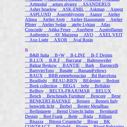
Artmodul
arturo alvarez
ASANDERUS
Asher Israelow
ASK-EMIL
Askman
Aspeqt
ASPLUND
Assemblyroom
Atanor
Atelier
Alinea
Atelier Areti
Atelier Haussmann
Atelier
Pfister
Atelier Sedap
atelje Lyktan
Atlas
Concorde
Attika Feuer
Auerberg
Austroflamm
Authentics
AV Mazzega
AVO
AXEL VEIT
Axo Light
AXOR
Ayal Rosin
B
B&B Italia
B+W
B-LINE
B-T Design
B.LUX
B.R.F
Baccarat
Baltensweiler
Balzar Beskow
BANTIE
Bark
Baroncelli
BarovierToso
Basalte
BassamFellows
BAUX
BBB emmebonacina
Bd Barcelona
Beadlight
BEAU-BIEN
BEdesign
Bedont
Beek collection
BEGA
behr
Belfakto
Bellboy
BELTA-FRAJUMAR
BELUX
Bench
Benchmark Furniture
Bencore
Bene
BENKERT-BAENKE
Bensen
Bensen Italy
benwirth licht
Berbel
Berger Metallbau
Berlintapete
Bernd Unrecht lights
Bernhardt
Design
Bert Frank
Bette
Bigla
Billiani
Bisazza
Bitossi Ceramiche
Bivaq
BK
CONTRACT
Blofield
Blome
Blond Belysning