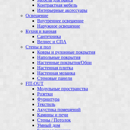
Контрактная мебель
Интерьерные аксессуары
Освещение
Внутреннее освещение
Наружное освещение
Кухня и ванная
Сантехника
Велнес и СПА
Стены и пол
Ковры и рулонные покрытия
Напольные покрытия
Настенные покрытия/Обои
Настенная плитка
Настенная мозаика
Стеновые панели
FIT-OUT
Модульные пространства
Розетки
Фурнитура
Текстиль
Акустика помещений
Камины и печи
Стены / Потолок
Умный дом