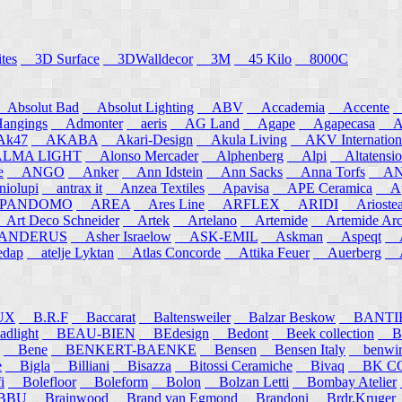
tes
3D Surface
3DWalldecor
3M
45 Kilo
8000C
Absolut Bad
Absolut Lighting
ABV
Accademia
Accente
A
angings
Admonter
aeris
AG Land
Agape
Agapecasa
Ag
k47
AKABA
Akari-Design
Akula Living
AKV Internation
MA LIGHT
Alonso Mercader
Alphenberg
Alpi
Altatensio
e
ANGO
Anker
Ann Idstein
Ann Sacks
Anna Torfs
ANN
iolupi
antrax it
Anzea Textiles
Apavisa
APE Ceramica
App
PANDOMO
AREA
Ares Line
ARFLEX
ARIDI
Arioste
rt Deco Schneider
Artek
Artelano
Artemide
Artemide Arch
NDERUS
Asher Israelow
ASK-EMIL
Askman
Aspeqt
A
edap
atelje Lyktan
Atlas Concorde
Attika Feuer
Auerberg
Au
UX
B.R.F
Baccarat
Baltensweiler
Balzar Beskow
BANTI
dlight
BEAU-BIEN
BEdesign
Bedont
Beek collection
B
Bene
BENKERT-BAENKE
Bensen
Bensen Italy
benwirth
e
Bigla
Billiani
Bisazza
Bitossi Ceramiche
Bivaq
BK CO
i
Bolefloor
Boleform
Bolon
Bolzan Letti
Bombay Atelier
BBU
Brainwood
Brand van Egmond
Brandoni
Brdr.Kruger