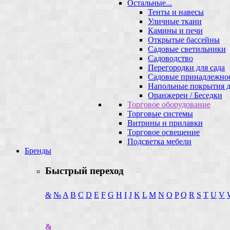
Остальные...
Тенты и навесы
Уличные ткани
Камины и печи
Открытые бассейны
Садовые светильники
Садоводство
Перегородки для сада
Садовые принадлежно
Напольные покрытия д
Оранжереи / Беседки
Торговое оборудование
Торговые системы
Витрины и прилавки
Торговое освещение
Подсветка мебели
Бренды
Быстрый переход
&
№
A
B
C
D
E
F
G
H
I
J
K
L
M
N
O
P
Q
R
S
T
U
V
&