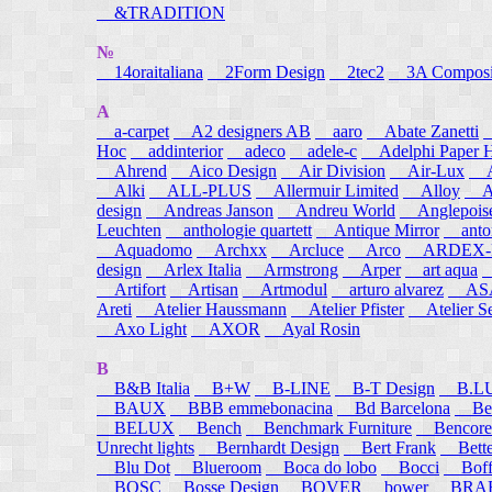
&TRADITION
№
14oraitaliana
2Form Design
2tec2
3A Composi
A
a-carpet
A2 designers AB
aaro
Abate Zanetti
Hoc
addinterior
adeco
adele-c
Adelphi Paper H
Ahrend
Aico Design
Air Division
Air-Lux
A
Alki
ALL-PLUS
Allermuir Limited
Alloy
AL
design
Andreas Janson
Andreu World
Anglepois
Leuchten
anthologie quartett
Antique Mirror
anton
Aquadomo
Archxx
Arcluce
Arco
ARDEX-
design
Arlex Italia
Armstrong
Arper
art aqua
A
Artifort
Artisan
Artmodul
arturo alvarez
ASA
Areti
Atelier Haussmann
Atelier Pfister
Atelier S
Axo Light
AXOR
Ayal Rosin
B
B&B Italia
B+W
B-LINE
B-T Design
B.L
BAUX
BBB emmebonacina
Bd Barcelona
Bea
BELUX
Bench
Benchmark Furniture
Bencore
Unrecht lights
Bernhardt Design
Bert Frank
Bett
Blu Dot
Blueroom
Boca do lobo
Bocci
Boff
BOSC
Bosse Design
BOVER
bower
BRA