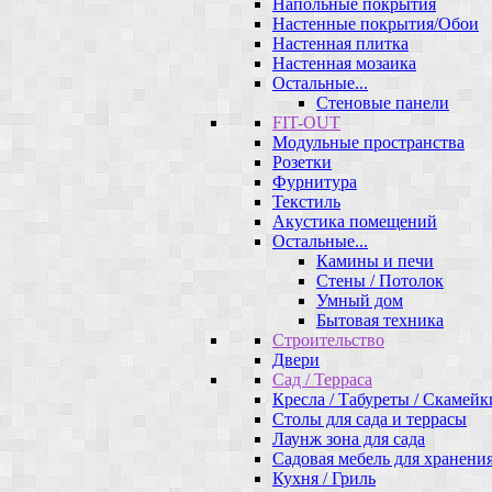
Напольные покрытия
Настенные покрытия/Обои
Настенная плитка
Настенная мозаика
Остальные...
Стеновые панели
FIT-OUT
Модульные пространства
Розетки
Фурнитура
Текстиль
Акустика помещений
Остальные...
Камины и печи
Стены / Потолок
Умный дом
Бытовая техника
Строительство
Двери
Сад / Терраса
Кресла / Табуреты / Скамейк
Столы для сада и террасы
Лаунж зона для сада
Садовая мебель для хранени
Кухня / Гриль