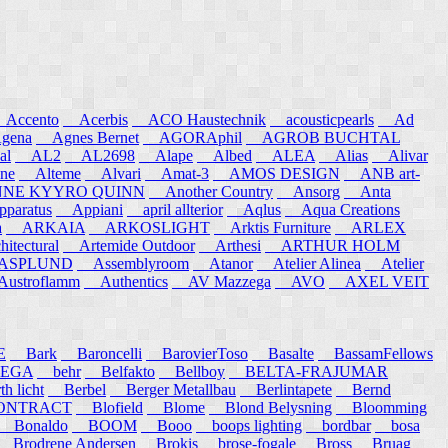
ccento
Acerbis
ACO Haustechnik
acousticpearls
Ad
ena
Agnes Bernet
AGORAphil
AGROB BUCHTAL
al
AL2
AL2698
Alape
Albed
ALEA
Alias
Alivar
ne
Alteme
Alvari
Amat-3
AMOS DESIGN
ANB art-
E KYYRO QUINN
Another Country
Ansorg
Anta
aratus
Appiani
april allterior
Aqlus
Aqua Creations
a
ARKAIA
ARKOSLIGHT
Arktis Furniture
ARLEX
itectural
Artemide Outdoor
Arthesi
ARTHUR HOLM
SPLUND
Assemblyroom
Atanor
Atelier Alinea
Atelier
stroflamm
Authentics
AV Mazzega
AVO
AXEL VEIT
E
Bark
Baroncelli
BarovierToso
Basalte
BassamFellows
EGA
behr
Belfakto
Bellboy
BELTA-FRAJUMAR
 licht
Berbel
Berger Metallbau
Berlintapete
Bernd
NTRACT
Blofield
Blome
Blond Belysning
Bloomming
Bonaldo
BOOM
Booo
boops lighting
bordbar
bosa
Brodrene Andersen
Brokis
brose-fogale
Bross
Bruag