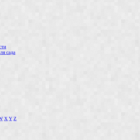
сти
ля сада
W
X
Y
Z