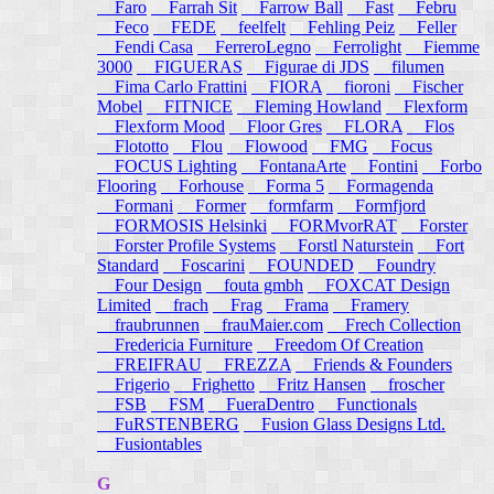
Faro
Farrah Sit
Farrow Ball
Fast
Febru
Feco
FEDE
feelfelt
Fehling Peiz
Feller
Fendi Casa
FerreroLegno
Ferrolight
Fiemme
3000
FIGUERAS
Figurae di JDS
filumen
Fima Carlo Frattini
FIORA
fioroni
Fischer
Mobel
FITNICE
Fleming Howland
Flexform
Flexform Mood
Floor Gres
FLORA
Flos
Flototto
Flou
Flowood
FMG
Focus
FOCUS Lighting
FontanaArte
Fontini
Forbo
Flooring
Forhouse
Forma 5
Formagenda
Formani
Former
formfarm
Formfjord
FORMOSIS Helsinki
FORMvorRAT
Forster
Forster Profile Systems
Forstl Naturstein
Fort
Standard
Foscarini
FOUNDED
Foundry
Four Design
fouta gmbh
FOXCAT Design
Limited
frach
Frag
Frama
Framery
fraubrunnen
frauMaier.com
Frech Collection
Fredericia Furniture
Freedom Of Creation
FREIFRAU
FREZZA
Friends & Founders
Frigerio
Frighetto
Fritz Hansen
froscher
FSB
FSM
FueraDentro
Functionals
FuRSTENBERG
Fusion Glass Designs Ltd.
Fusiontables
G