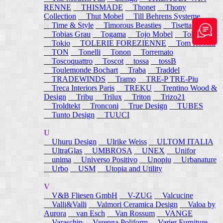
RENNE
THISMADE
Thonet
Thony
Collection
Thut Mobel
Till Behrens Systeme
Time & Style
Timorous Beasties
Tisettanta
Tobias Grau
Togama
Tojo Mobel
Token
Tokio
TOLERIE FOREZIENNE
Tom Rossau
TON
Tonelli
Tonon
Torremato
Toscoquattro
Toscot
tossa
tossB
Toulemonde Bochart
Traba
Traddel
TRADEWINDS
Tramo
TRE-P TRE-Piu
Treca Interiors Paris
TREKU
Trentino Wood &
Design
Tribu
Trilux
Triton
Trizo21
Troldtekt
Tronconi
True Design
TUBES
Tunto Design
TUUCI
U
Uhuru Design
Ulrike Weiss
ULTOM ITALIA
UltraGlas
UMBROSA
UNEX
Unifor
unima
Universo Positivo
Unopiu
Urbanature
Urbo
USM
Utopia and Utility
V
V&B Fliesen GmbH
V-ZUG
Valcucine
Valli&Valli
Valmori Ceramica Design
Valoa by
Aurora
van Esch
Van Rossum
VANGE
Varaschin
Varenna Poliform
Varier Furniture