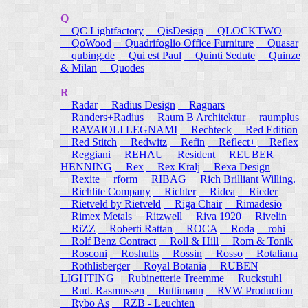
Q
QC Lightfactory
QisDesign
QLOCKTWO
QoWood
Quadrifoglio Office Furniture
Quasar
qubing.de
Qui est Paul
Quinti Sedute
Quinze
& Milan
Quodes
R
Radar
Radius Design
Ragnars
Randers+Radius
Raum B Architektur
raumplus
RAVAIOLI LEGNAMI
Rechteck
Red Edition
Red Stitch
Redwitz
Refin
Reflect+
Reflex
Reggiani
REHAU
Resident
REUBER
HENNING
Rex
Rex Kralj
Rexa Design
Rexite
rform
RIBAG
Rich Brilliant Willing.
Richlite Company
Richter
Ridea
Rieder
Rietveld by Rietveld
Riga Chair
Rimadesio
Rimex Metals
Ritzwell
Riva 1920
Rivelin
RiZZ
Roberti Rattan
ROCA
Roda
rohi
Rolf Benz Contract
Roll & Hill
Rom & Tonik
Rosconi
Roshults
Rossin
Rosso
Rotaliana
Rothlisberger
Royal Botania
RUBEN
LIGHTING
Rubinetterie Treemme
Ruckstuhl
Rud. Rasmussen
Ruttimann
RVW Production
Rybo As
RZB - Leuchten