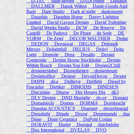
D-TEC
dade-design
DADObaths
Daisalux
DALLMER
Dansk Wilton
Dante-Goods And
Bads
Dare Studio
Dark at night
daskonzept
Dauphin
Dauphin Home
Davey Lighting
Limited
David Gaynor Design
David Trubridge
David Weeks Studio
DCW
De Breuyn
De
Castelli
De Padova
De Ploeg
de Sede
DE
VORM
De Zetel
DECOR WALTHER
Dedar
DEDON
Deesawat
DEGAS
Deknudt
Mirrors
Delightfull
DELIUS
Delivi
Delta
Light
Demode
Denz
Desalto
Design
Composite
Design House Stockholm
Design
Within Reach
Design You Edit
Design2Chill
designerslabel
Designheiten
designheure
Designoffice
Desiree
DevonDevon
Dexter
DHPH
dica
Didheya
Dieffebi
Diesel by
Foscarini
Dietiker
DIMODIS
DINESEN
Discipline
Diurne
Dix Heures Dix
dk3
DLV Design
DND Maniglie
do-ce
Domani
Domaniecki
Domus
DORMA
Dornbracht
Douglas ACOUSTICS
Draenert
dreizehngrad
Dresslight
Driade
Droog
Drummonds
dua
Dune
Dune Ceramica
DuPont Corian
DURAVIT
Durlet
Duropal
dutchglobe
Dux International
DVELAS
DVO