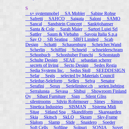
S
s+ systemmobel
SA Mobler
Sabine Rohse
Safretti
SAHCO
Saigata
Saloni
SAMO
Sancal
Sandstein Concept
Sanktjohanser
Santa & Cole
Sarah Maier
Sartori Luigi Srl
Sattler
Saum & Viebahn
Savoia Italia S.p.a
Say O
SB Seating
SBFI Limited
Scab
Design
Schatti
Schauenburg
Scheicher.Wand
Scherlin
Schiffini
Schneid
schneiderschram
Schonbuch
Schonhuber Franchi
Schonstaub
Schulte Design
SEAE
sebastian scherer
secrets of living
Secto Design
Sedes Regia
Sedia Systems Inc.
Sedus Stoll
SEEDDESIGN
Sefar
Segis
selected by Materials Council
Seledue-Seleform
Sellex
Selva
Senator
Serafini
Serax
Serielimitee.ch
serien.lighting
Serralunga
Sevasa
Shibui
Showroom Finland
Oy
Sibast Furniture
Sign
Silent Gliss
silentrooms
Silvio Rohrmoser
Simes
Simon
Sinetica Industries
SISMAN
Sistema Midi
Sitag
Sitland Spa
Skandiform
Skargaarden
Skia
Skitsch
SkLO
Skram
Sky-Frame
Slalom
Slamp
Slide
Snaidero
Soeder
Soft Cells
Softline
Solpuri
SONIA
Sovet