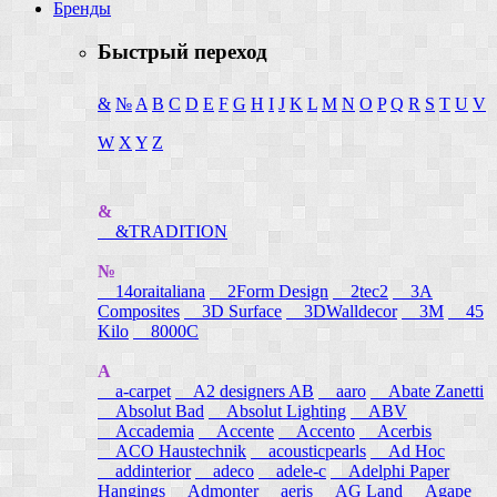
Бренды
Быстрый переход
&
№
A
B
C
D
E
F
G
H
I
J
K
L
M
N
O
P
Q
R
S
T
U
V
W
X
Y
Z
&
&TRADITION
№
14oraitaliana
2Form Design
2tec2
3A
Composites
3D Surface
3DWalldecor
3M
45
Kilo
8000C
A
a-carpet
A2 designers AB
aaro
Abate Zanetti
Absolut Bad
Absolut Lighting
ABV
Accademia
Accente
Accento
Acerbis
ACO Haustechnik
acousticpearls
Ad Hoc
addinterior
adeco
adele-c
Adelphi Paper
Hangings
Admonter
aeris
AG Land
Agape