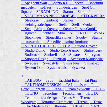
Spaghetti Wall
Spazio RT
Spectral
spectrum
meubelen
spHaus
Spindegarden
Spot On
Square
SPRADLING
Staron
Starpool
STATTMANN NEUE MOEBEL
STECKWERK
Steelcase
Steinberg
Steiner
steininger.designers
Stella
Stellar Works
Steng Licht
Stepevi
Steuler Fliesen GmbH
stglicht
Stickbee
Stilo
STILTREU
Sto AG
Stockinger
StoneslikeStones
Stouby
Strahle
strasserthun
Streetlife
string furniture
STRUCTURELAB
STUA
Studio Brovhn
Studio Domo
Studio Eero Aarnio
Stuhrenberg
Sudbrock
Sunbrella
SunSquare
Supergrau
Support Design
Suzusan
Svensson Markspelle
Swedese
Swedstyle
Swiss Plus
Swissflex
System 180
Systemtronic
Sywawa
T
TABISSO
Tabu
Tacchini Italia
Tai Ping
TAKEHOMEDESIGN
TAL
talsee
Tante
Lotte
Targetti
TEAM 7
team by wellis
TECE
TECNO
Tecnoline
Tecnolumen
TECTA
Tekhne
tela-design
Temas V
Terence
Woodgate
Terratinta Ceramiche
Terzani
Texaa
The Modern Fan
thesign
THIBAULT VAN