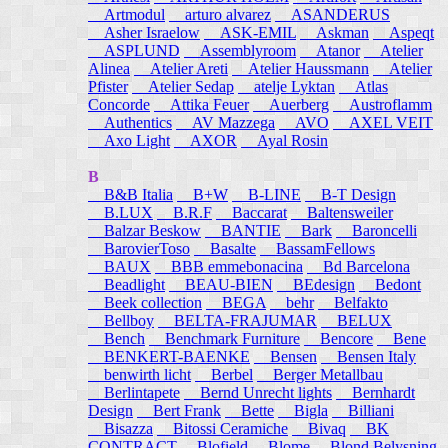
Artmodul
arturo alvarez
ASANDERUS
Asher Israelow
ASK-EMIL
Askman
Aspeqt
ASPLUND
Assemblyroom
Atanor
Atelier
Alinea
Atelier Areti
Atelier Haussmann
Atelier
Pfister
Atelier Sedap
atelje Lyktan
Atlas
Concorde
Attika Feuer
Auerberg
Austroflamm
Authentics
AV Mazzega
AVO
AXEL VEIT
Axo Light
AXOR
Ayal Rosin
B
B&B Italia
B+W
B-LINE
B-T Design
B.LUX
B.R.F
Baccarat
Baltensweiler
Balzar Beskow
BANTIE
Bark
Baroncelli
BarovierToso
Basalte
BassamFellows
BAUX
BBB emmebonacina
Bd Barcelona
Beadlight
BEAU-BIEN
BEdesign
Bedont
Beek collection
BEGA
behr
Belfakto
Bellboy
BELTA-FRAJUMAR
BELUX
Bench
Benchmark Furniture
Bencore
Bene
BENKERT-BAENKE
Bensen
Bensen Italy
benwirth licht
Berbel
Berger Metallbau
Berlintapete
Bernd Unrecht lights
Bernhardt
Design
Bert Frank
Bette
Bigla
Billiani
Bisazza
Bitossi Ceramiche
Bivaq
BK
CONTRACT
Blofield
Blome
Blond Belysning