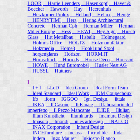
LOOR
Harrie Leenders
Hasenkopf
Haver &
Boecker
Haworth
Hay
Heerenhuis
Heizkorper Prolux
Helland
Hellux
Henge
HENRYTIMI
Hera
Hering Architectural
Concrete
Herman Cph
Herman Miller
Herman
Miller Europe
Hess
HEWI
Hey-Sign
Hirsch
Glass
Hirt Metallbau
Hisbalit
Holmegaard
Holmris Office
HOLTZ
Holzmanufaktur
Holzmedia
Home3
Hookl und Stool
horgenglarus
Horizon
HORM.IT
Hornschuch
Horreds
House Deco
Houssini
HOWE
Hund Buromobel
Husler Nest AG
HUSSL
Huttners
I
I + I
i-LeD
Idea Group
Ideal Form Team
Ideal Standard
Ideal Work
IDM Coupechoux
Ifo
iform
IGGOO
Ign. Design.
iittala
IKEA
Il Casone
Il Fanale
Il laboratorio dell
imperfetto
Il Pezzo Mancante
ILIDE
Illulian
Illum Kunstlicht
Illuminartis
Imamura Design
Imasoto
Imondi
in.es artdesign
INALCO
INAX Corporation
Inbani Design
INCHfurniture
Inclass
Incradible
Inda
Indera
Ingo Maurer
Inkiostro Bianco