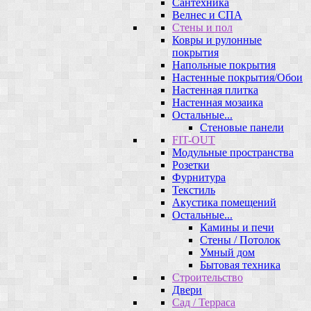
Сантехника
Велнес и СПА
Стены и пол
Ковры и рулонные
покрытия
Напольные покрытия
Настенные покрытия/Обои
Настенная плитка
Настенная мозаика
Остальные...
Стеновые панели
FIT-OUT
Модульные пространства
Розетки
Фурнитура
Текстиль
Акустика помещений
Остальные...
Камины и печи
Стены / Потолок
Умный дом
Бытовая техника
Строительство
Двери
Сад / Терраса