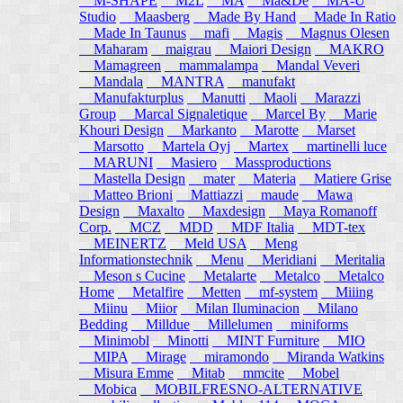
M-SHAPE
M2L
MA
Ma&De
MA-U
Studio
Maasberg
Made By Hand
Made In Ratio
Made In Taunus
mafi
Magis
Magnus Olesen
Maharam
maigrau
Maiori Design
MAKRO
Mamagreen
mammalampa
Mandal Veveri
Mandala
MANTRA
manufakt
Manufakturplus
Manutti
Maoli
Marazzi
Group
Marcal Signaletique
Marcel By
Marie
Khouri Design
Markanto
Marotte
Marset
Marsotto
Martela Oyj
Martex
martinelli luce
MARUNI
Masiero
Massproductions
Mastella Design
mater
Materia
Matiere Grise
Matteo Brioni
Mattiazzi
maude
Mawa
Design
Maxalto
Maxdesign
Maya Romanoff
Corp.
MCZ
MDD
MDF Italia
MDT-tex
MEINERTZ
Meld USA
Meng
Informationstechnik
Menu
Meridiani
Meritalia
Meson s Cucine
Metalarte
Metalco
Metalco
Home
Metalfire
Metten
mf-system
Miiing
Miinu
Miior
Milan Iluminacion
Milano
Bedding
Milldue
Millelumen
miniforms
Minimobl
Minotti
MINT Furniture
MIO
MIPA
Mirage
miramondo
Miranda Watkins
Misura Emme
Mitab
mmcite
Mobel
Mobica
MOBILFRESNO-ALTERNATIVE