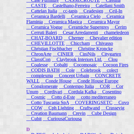
Case Furniture
CASSECROUTE
Cassina
CASTE
Castelhano-Ferreira
Catellani Smith
Cattelan Italia
cc-tapis
Ceadesign
Ceil-In
Ceramica Bardelli
Ceramica Cielo
Ceramica
Flaminia
Ceramica Magica
Ceramica Mayor
Ceramica Vogue
Ceramiche Supergres
Cerim
Cerruti Baleri
Cesar Arredamenti
chameledeon
CHAT-BOARD
Cherner
Chevalier edition
CHEVILLOTTE
Chiccham
Chivasso
Christian Fischbacher
Christine Kroncke
ChronArte
CINIER
CiniNils
Citygarten
ClassiCon
Claybrook Interiors Ltd.
Clou
Coalesse
Cobalti
Cocomosaic
Cocoon Fires
CODIS BATH
Cole
Colebrook
colect
complexma
Concept Urbain
CONCRETE
WALL
Conde House
Conde House Europe
Conglomerate
Contempo Italia
COR
Cor
Unum
Cordivari
Cordula Kafka
Cosentino
Cosmic
Cotto d-Este
cotto mediterraneo
Cotto Tuscania SpA
COVERINGSETC
Covo
COW
Cph Lighting
Craftwand
Crassevig
Creation Baumann
Crevin
Cube Design
Cubit
CuriousaCuriousa
D