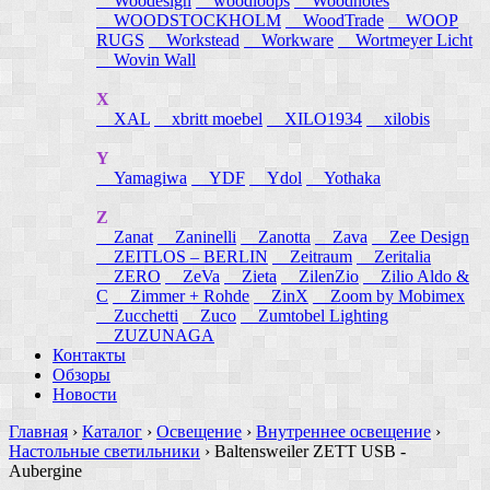
Woodesign
woodloops
Woodnotes
WOODSTOCKHOLM
WoodTrade
WOOP
RUGS
Workstead
Workware
Wortmeyer Licht
Wovin Wall
X
XAL
xbritt moebel
XILO1934
xilobis
Y
Yamagiwa
YDF
Ydol
Yothaka
Z
Zanat
Zaninelli
Zanotta
Zava
Zee Design
ZEITLOS – BERLIN
Zeitraum
Zeritalia
ZERO
ZeVa
Zieta
ZilenZio
Zilio Aldo &
C
Zimmer + Rohde
ZinX
Zoom by Mobimex
Zucchetti
Zuco
Zumtobel Lighting
ZUZUNAGA
Контакты
Обзоры
Новости
Главная
›
Каталог
›
Освещение
›
Внутреннее освещение
›
Настольные светильники
›
Baltensweiler ZETT USB -
Aubergine