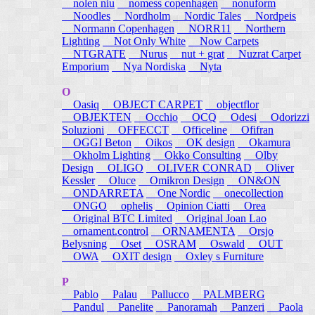
nolen niu
nomess copenhagen
nonuform
Noodles
Nordholm
Nordic Tales
Nordpeis
Normann Copenhagen
NORR11
Northern
Lighting
Not Only White
Now Carpets
NTGRATE
Nurus
nut + grat
Nuzrat Carpet
Emporium
Nya Nordiska
Nyta
O
Oasiq
OBJECT CARPET
objectflor
OBJEKTEN
Occhio
OCQ
Odesi
Odorizzi
Soluzioni
OFFECCT
Officeline
Ofifran
OGGI Beton
Oikos
OK design
Okamura
Okholm Lighting
Okko Consulting
Olby
Design
OLIGO
OLIVER CONRAD
Oliver
Kessler
Oluce
Omikron Design
ON&ON
ONDARRETA
One Nordic
onecollection
ONGO
ophelis
Opinion Ciatti
Orea
Original BTC Limited
Original Joan Lao
ornament.control
ORNAMENTA
Orsjo
Belysning
Oset
OSRAM
Oswald
OUT
OWA
OXIT design
Oxley s Furniture
P
Pablo
Palau
Pallucco
PALMBERG
Pandul
Panelite
Panoramah
Panzeri
Paola