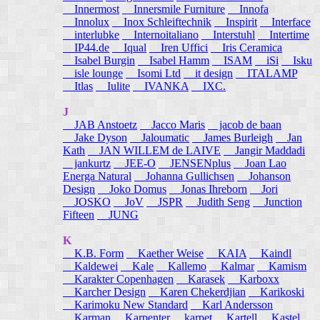
Innermost
Innersmile Furniture
Innofa
Innolux
Inox Schleiftechnik
Inspirit
Interface
interlubke
Internoitaliano
Interstuhl
Intertime
IP44.de
Iqual
Iren Uffici
Iris Ceramica
Isabel Burgin
Isabel Hamm
ISAM
iSi
Isku
isle lounge
Isomi Ltd
it design
ITALAMP
Itlas
Iulite
IVANKA
IXC.
J
JAB Anstoetz
Jacco Maris
jacob de baan
Jake Dyson
Jaloumatic
James Burleigh
Jan
Kath
JAN WILLEM de LAIVE
Jangir Maddadi
jankurtz
JEE-O
JENSENplus
Joan Lao
Energa Natural
Johanna Gullichsen
Johanson
Design
Joko Domus
Jonas Ihreborn
Jori
JOSKO
JoV
JSPR
Judith Seng
Junction
Fifteen
JUNG
K
K.B. Form
Kaether Weise
KAIA
Kaindl
Kaldewei
Kale
Kallemo
Kalmar
Kamism
Karakter Copenhagen
Karasek
Karboxx
Karcher Design
Karen Chekerdjian
Karikoski
Karimoku New Standard
Karl Andersson
Karman
Karpenter
karpet
Kartell
Kastel