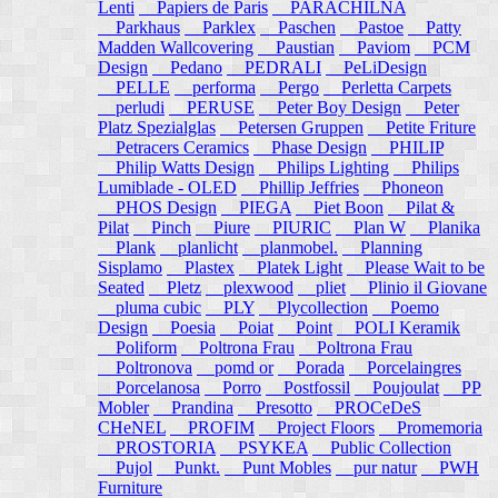
Lenti
Papiers de Paris
PARACHILNA
Parkhaus
Parklex
Paschen
Pastoe
Patty
Madden Wallcovering
Paustian
Paviom
PCM
Design
Pedano
PEDRALI
PeLiDesign
PELLE
performa
Pergo
Perletta Carpets
perludi
PERUSE
Peter Boy Design
Peter
Platz Spezialglas
Petersen Gruppen
Petite Friture
Petracers Ceramics
Phase Design
PHILIP
Philip Watts Design
Philips Lighting
Philips
Lumiblade - OLED
Phillip Jeffries
Phoneon
PHOS Design
PIEGA
Piet Boon
Pilat &
Pilat
Pinch
Piure
PIURIC
Plan W
Planika
Plank
planlicht
planmobel.
Planning
Sisplamo
Plastex
Platek Light
Please Wait to be
Seated
Pletz
plexwood
pliet
Plinio il Giovane
pluma cubic
PLY
Plycollection
Poemo
Design
Poesia
Poiat
Point
POLI Keramik
Poliform
Poltrona Frau
Poltrona Frau
Poltronova
pomd or
Porada
Porcelaingres
Porcelanosa
Porro
Postfossil
Poujoulat
PP
Mobler
Prandina
Presotto
PROCeDeS
CHeNEL
PROFIM
Project Floors
Promemoria
PROSTORIA
PSYKEA
Public Collection
Pujol
Punkt.
Punt Mobles
pur natur
PWH
Furniture