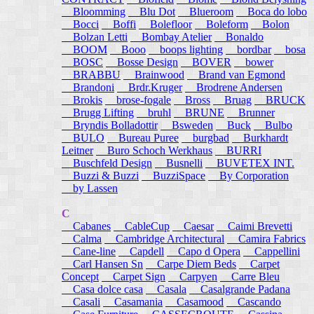
Bloomming
Blu Dot
Blueroom
Boca do lobo
Bocci
Boffi
Bolefloor
Boleform
Bolon
Bolzan Letti
Bombay Atelier
Bonaldo
BOOM
Booo
boops lighting
bordbar
bosa
BOSC
Bosse Design
BOVER
bower
BRABBU
Brainwood
Brand van Egmond
Brandoni
Brdr.Kruger
Brodrene Andersen
Brokis
brose-fogale
Bross
Bruag
BRUCK
Brugg Lifting
bruhl
BRUNE
Brunner
Bryndis Bolladottir
Bsweden
Buck
Bulbo
BULO
Bureau Puree
burgbad
Burkhardt
Leitner
Buro Schoch Werkhaus
BURRI
Buschfeld Design
Busnelli
BUVETEX INT.
Buzzi & Buzzi
BuzziSpace
By Corporation
by Lassen
C
Cabanes
CableCup
Caesar
Caimi Brevetti
Calma
Cambridge Architectural
Camira Fabrics
Cane-line
Capdell
Capo d Opera
Cappellini
Carl Hansen Sn
Carpe Diem Beds
Carpet
Concept
Carpet Sign
Carpyen
Carre Bleu
Casa dolce casa
Casala
Casalgrande Padana
Casali
Casamania
Casamood
Cascando