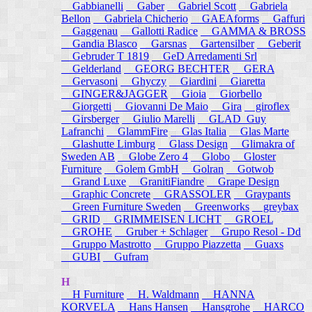
Gabbianelli
Gaber
Gabriel Scott
Gabriela
Bellon
Gabriela Chicherio
GAEAforms
Gaffuri
Gaggenau
Gallotti Radice
GAMMA & BROSS
Gandia Blasco
Garsnas
Gartensilber
Geberit
Gebruder T 1819
GeD Arredamenti Srl
Gelderland
GEORG BECHTER
GERA
Gervasoni
Ghyczy
Giardini
Giaretta
GINGER&JAGGER
Gioia
Giorbello
Giorgetti
Giovanni De Maio
Gira
giroflex
Girsberger
Giulio Marelli
GLAD_Guy
Lafranchi
GlammFire
Glas Italia
Glas Marte
Glashutte Limburg
Glass Design
Glimakra of
Sweden AB
Globe Zero 4
Globo
Gloster
Furniture
Golem GmbH
Golran
Gotwob
Grand Luxe
GranitiFiandre
Grape Design
Graphic Concrete
GRASSOLER
Graypants
Green Furniture Sweden
Greenworks
greybax
GRID
GRIMMEISEN LICHT
GROEL
GROHE
Gruber + Schlager
Grupo Resol - Dd
Gruppo Mastrotto
Gruppo Piazzetta
Guaxs
GUBI
Gufram
H
H Furniture
H. Waldmann
HANNA
KORVELA
Hans Hansen
Hansgrohe
HARCO