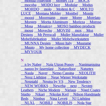
mobilia collection
Mobles 114
MOCA
mocoba
MODO luce
Modular
Modus
MOHDO
molo
Molteni & C
MOLTO
LUCE
Montana Mobler
Montbel
Montis
moooi
Moormann
more
Moree
Morelato
Morgen
Morita Aluminum
Morizza
Moroso
Mosa
Mosaico+
MOSO bamboo products
mossi
Movecho
MOVISI
mox
Moz
Designs
Mr Perswall
Muller Manufaktur
Muller
Mobelfabrikation
Muller Mobelwerkstatten
MUNNA Design
Mussi Italy
Muurame
Muuto
My home collection
MYDECK
MYYOUR
N
n by Naber
Naja Utzon Popov
Nanimarquina
nanoo by faserplast
Naturofloor
Naturtex
Naula
Naver
Nemo Cassina
NEOLITH
Neoz Lighting
Neue Wiener Werkstatte
Neustahl
Neutra by VS
New Tendency
NEW WORKS
Neweba
next
Nextep
Leathers
Niche Modern
Nielaus
Nigel Coates
Studio
Nikari
Nikolas Kerl
Nilson Handmade
Beds
Nimbus
Nina Levett
NJ Lighting
NLXL
NOBILI
NOBILIS
Nola Star