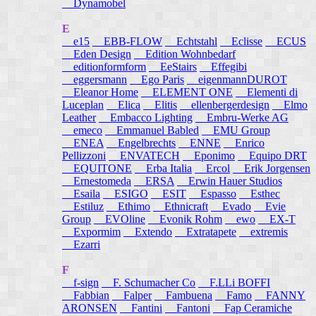
Dynamobel
E
e15
EBB-FLOW
Echtstahl
Eclisse
ECUS
Eden Design
Edition Wohnbedarf
editionformform
EeStairs
Effegibi
eggersmann
Ego Paris
eigenmannDUROT
Eleanor Home
ELEMENT ONE
Elementi di
Luceplan
Elica
Elitis
ellenbergerdesign
Elmo
Leather
Embacco Lighting
Embru-Werke AG
emeco
Emmanuel Babled
EMU Group
ENEA
Engelbrechts
ENNE
Enrico
Pellizzoni
ENVATECH
Eponimo
Equipo DRT
EQUITONE
Erba Italia
Ercol
Erik Jorgensen
Ernestomeda
ERSA
Erwin Hauer Studios
Esaila
ESIGO
ESIT
Espasso
Esthec
Estiluz
Ethimo
Ethnicraft
Evado
Evie
Group
EVOline
Evonik Rohm
ewo
EX-T
Expormim
Extendo
Extratapete
extremis
Ezarri
F
f-sign
F. Schumacher Co
F.LLi BOFFI
Fabbian
Falper
Fambuena
Famo
FANNY
ARONSEN
Fantini
Fantoni
Fap Ceramiche