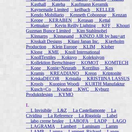
Kasthall
Kateha
Kaufmann Keramik
Kaynemaile Limited
keilbach
KELLER
Kendo Mobiliario
Kenneth Cobonpue
Kenzan
Keope
KERABEN
Kerasan
Kettal
Kettnaker
Kevin Reilly Lighting
KFF
Khouri
Guzman Bunce Limited
Kim Stahlmobel
Kinnarps
Kinnasand
KINZO AIR by bau+art
Kisskalt Designs
Kitani Japan Inc.
Kjærholm
Production
Klein Europe
KLIM
Klober
Klong
KME
Knoll International
KnollTextiles
Kokuyo
Koleksiyon
Kollektion Bertschinger
KOMOT
KOMTECH
Kone
Konig+Neurath
Korzilius
Kos
Kramis
KREADIANO
Kreon
Kriptonite
KriskaDECOR
Kristalia
KRISTIINA LASSUS
Krools
Kuopion Woodi
KURTH Manufaktur
Kusch+Co
Kvadrat
KWC
Kyburz
Produktdesign
KYMO
L
L Invisibile
L&Z
La Castellamonte
La
Cividina
La Reference
La Riggiola
Label
labo creme brulee
LABOFA
LADP
LAGO
LAGRAMA
Lambert
Laminam
Lamm
LAMP
Lampa
Lampert, Richard
Lange