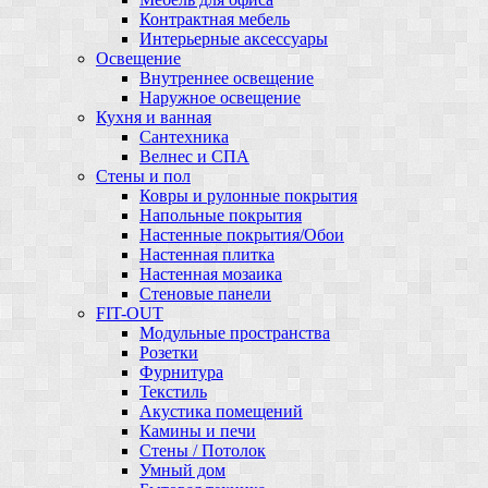
Контрактная мебель
Интерьерные аксессуары
Освещение
Внутреннее освещение
Наружное освещение
Кухня и ванная
Сантехника
Велнес и СПА
Стены и пол
Ковры и рулонные покрытия
Напольные покрытия
Настенные покрытия/Обои
Настенная плитка
Настенная мозаика
Стеновые панели
FIT-OUT
Модульные пространства
Розетки
Фурнитура
Текстиль
Акустика помещений
Камины и печи
Стены / Потолок
Умный дом