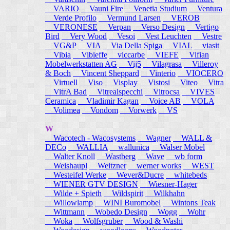
VARIO
Vauni Fire
Venetia Studium
Ventura
Verde Profilo
Vermund Larsen
VEROB
VERONESE
Verpan
Verso Design
Vertigo
Bird
Very Wood
Vesoi
Vest Leuchten
Vestre
VG&P
VIA
Via Della Spiga
VIAL
viasit
Vibia
Vibieffe
viccarbe
VIEFE
Vifian
Mobelwerkstatten AG
Vij5
Vilagrasa
Villeroy
& Boch
Vincent Sheppard
Vinterio
VIOCERO
Virtuell
Viso
Visplay
Vistosi
Viteo
Vitra
VitrA Bad
Vitrealspecchi
Vitrocsa
VIVES
Ceramica
Vladimir Kagan
Voice AB
VOLA
Volimea
Vondom
Vorwerk
VS
W
Wacotech - Wacosystems
Wagner
WALL &
DECo
WALLIA
wallunica
Walser Mobel
Walter Knoll
Wastberg
Wave
wb form
Weishaupl
Weitzner
werner works
WEST
Westeifel Werke
Wever&Ducre
whitebeds
WIENER GTV DESIGN
Wiesner-Hager
Wilde + Spieth
Wildspirit
Wilkhahn
Willowlamp
WINI Buromobel
Wintons Teak
Wittmann
Wobedo Design
Wogg
Wohr
Woka
Wolfsgruber
Wood & Washi