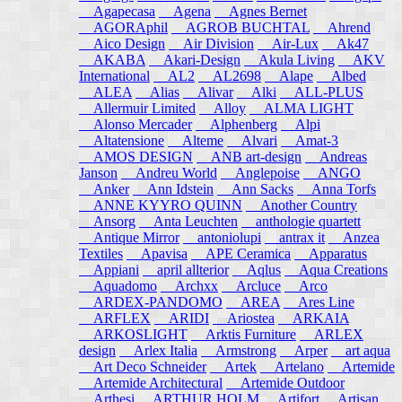
Agapecasa
Agena
Agnes Bernet
AGORAphil
AGROB BUCHTAL
Ahrend
Aico Design
Air Division
Air-Lux
Ak47
AKABA
Akari-Design
Akula Living
AKV
International
AL2
AL2698
Alape
Albed
ALEA
Alias
Alivar
Alki
ALL-PLUS
Allermuir Limited
Alloy
ALMA LIGHT
Alonso Mercader
Alphenberg
Alpi
Altatensione
Alteme
Alvari
Amat-3
AMOS DESIGN
ANB art-design
Andreas
Janson
Andreu World
Anglepoise
ANGO
Anker
Ann Idstein
Ann Sacks
Anna Torfs
ANNE KYYRO QUINN
Another Country
Ansorg
Anta Leuchten
anthologie quartett
Antique Mirror
antoniolupi
antrax it
Anzea
Textiles
Apavisa
APE Ceramica
Apparatus
Appiani
april allterior
Aqlus
Aqua Creations
Aquadomo
Archxx
Arcluce
Arco
ARDEX-PANDOMO
AREA
Ares Line
ARFLEX
ARIDI
Ariostea
ARKAIA
ARKOSLIGHT
Arktis Furniture
ARLEX
design
Arlex Italia
Armstrong
Arper
art aqua
Art Deco Schneider
Artek
Artelano
Artemide
Artemide Architectural
Artemide Outdoor
Arthesi
ARTHUR HOLM
Artifort
Artisan