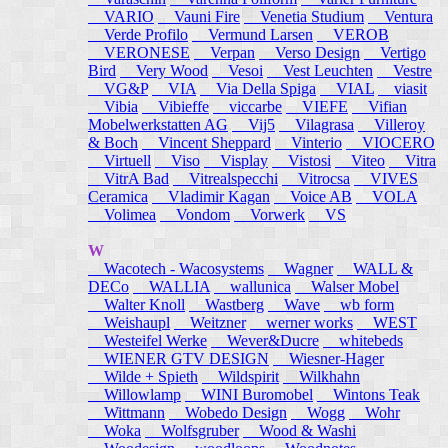
VARIO
Vauni Fire
Venetia Studium
Ventura
Verde Profilo
Vermund Larsen
VEROB
VERONESE
Verpan
Verso Design
Vertigo
Bird
Very Wood
Vesoi
Vest Leuchten
Vestre
VG&P
VIA
Via Della Spiga
VIAL
viasit
Vibia
Vibieffe
viccarbe
VIEFE
Vifian
Mobelwerkstatten AG
Vij5
Vilagrasa
Villeroy
& Boch
Vincent Sheppard
Vinterio
VIOCERO
Virtuell
Viso
Visplay
Vistosi
Viteo
Vitra
VitrA Bad
Vitrealspecchi
Vitrocsa
VIVES
Ceramica
Vladimir Kagan
Voice AB
VOLA
Volimea
Vondom
Vorwerk
VS
W
Wacotech - Wacosystems
Wagner
WALL &
DECo
WALLIA
wallunica
Walser Mobel
Walter Knoll
Wastberg
Wave
wb form
Weishaupl
Weitzner
werner works
WEST
Westeifel Werke
Wever&Ducre
whitebeds
WIENER GTV DESIGN
Wiesner-Hager
Wilde + Spieth
Wildspirit
Wilkhahn
Willowlamp
WINI Buromobel
Wintons Teak
Wittmann
Wobedo Design
Wogg
Wohr
Woka
Wolfsgruber
Wood & Washi