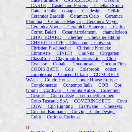
Case Furniture
CASSECROUTE
Cassina
CASTE
Castelhano-Ferreira
Catellani Smith
Cattelan Italia
cc-tapis
Ceadesign
Ceil-In
Ceramica Bardelli
Ceramica Cielo
Ceramica
Flaminia
Ceramica Magica
Ceramica Mayor
Ceramica Vogue
Ceramiche Supergres
Cerim
Cerruti Baleri
Cesar Arredamenti
chameledeon
CHAT-BOARD
Cherner
Chevalier edition
CHEVILLOTTE
Chiccham
Chivasso
Christian Fischbacher
Christine Kroncke
ChronArte
CINIER
CiniNils
Citygarten
ClassiCon
Claybrook Interiors Ltd.
Clou
Coalesse
Cobalti
Cocomosaic
Cocoon Fires
CODIS BATH
Cole
Colebrook
colect
complexma
Concept Urbain
CONCRETE
WALL
Conde House
Conde House Europe
Conglomerate
Contempo Italia
COR
Cor
Unum
Cordivari
Cordula Kafka
Cosentino
Cosmic
Cotto d-Este
cotto mediterraneo
Cotto Tuscania SpA
COVERINGSETC
Covo
COW
Cph Lighting
Craftwand
Crassevig
Creation Baumann
Crevin
Cube Design
Cubit
CuriousaCuriousa
D