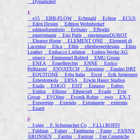
Dynamobel
E
e15
EBB-FLOW
Echtstahl
Eclisse
ECUS
Eden Design
Edition Wohnbedarf
editionformform
EeStairs
Effegibi
eggersmann
Ego Paris
eigenmannDUROT
Eleanor Home
ELEMENT ONE
Elementi di
Luceplan
Elica
Elitis
ellenbergerdesign
Elmo
Leather
Embacco Lighting
Embru-Werke AG
emeco
Emmanuel Babled
EMU Group
ENEA
Engelbrechts
ENNE
Enrico
Pellizzoni
ENVATECH
Eponimo
Equipo DRT
EQUITONE
Erba Italia
Ercol
Erik Jorgensen
Ernestomeda
ERSA
Erwin Hauer Studios
Esaila
ESIGO
ESIT
Espasso
Esthec
Estiluz
Ethimo
Ethnicraft
Evado
Evie
Group
EVOline
Evonik Rohm
ewo
EX-T
Expormim
Extendo
Extratapete
extremis
Ezarri
F
f-sign
F. Schumacher Co
F.LLi BOFFI
Fabbian
Falper
Fambuena
Famo
FANNY
ARONSEN
Fantini
Fantoni
Fap Ceramiche