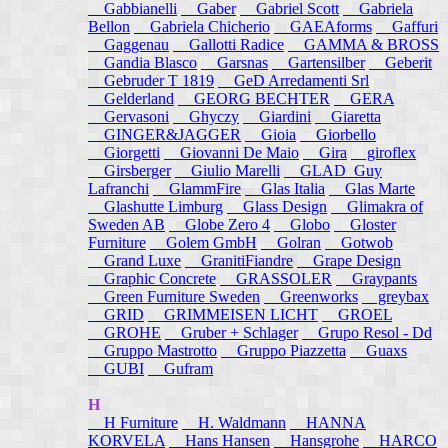
Gabbianelli
Gaber
Gabriel Scott
Gabriela
Bellon
Gabriela Chicherio
GAEAforms
Gaffuri
Gaggenau
Gallotti Radice
GAMMA & BROSS
Gandia Blasco
Garsnas
Gartensilber
Geberit
Gebruder T 1819
GeD Arredamenti Srl
Gelderland
GEORG BECHTER
GERA
Gervasoni
Ghyczy
Giardini
Giaretta
GINGER&JAGGER
Gioia
Giorbello
Giorgetti
Giovanni De Maio
Gira
giroflex
Girsberger
Giulio Marelli
GLAD_Guy
Lafranchi
GlammFire
Glas Italia
Glas Marte
Glashutte Limburg
Glass Design
Glimakra of
Sweden AB
Globe Zero 4
Globo
Gloster
Furniture
Golem GmbH
Golran
Gotwob
Grand Luxe
GranitiFiandre
Grape Design
Graphic Concrete
GRASSOLER
Graypants
Green Furniture Sweden
Greenworks
greybax
GRID
GRIMMEISEN LICHT
GROEL
GROHE
Gruber + Schlager
Grupo Resol - Dd
Gruppo Mastrotto
Gruppo Piazzetta
Guaxs
GUBI
Gufram
H
H Furniture
H. Waldmann
HANNA
KORVELA
Hans Hansen
Hansgrohe
HARCO