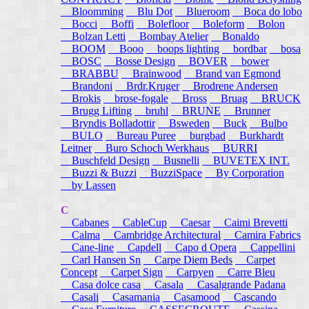
Bloomming
Blu Dot
Blueroom
Boca do lobo
Bocci
Boffi
Bolefloor
Boleform
Bolon
Bolzan Letti
Bombay Atelier
Bonaldo
BOOM
Booo
boops lighting
bordbar
bosa
BOSC
Bosse Design
BOVER
bower
BRABBU
Brainwood
Brand van Egmond
Brandoni
Brdr.Kruger
Brodrene Andersen
Brokis
brose-fogale
Bross
Bruag
BRUCK
Brugg Lifting
bruhl
BRUNE
Brunner
Bryndis Bolladottir
Bsweden
Buck
Bulbo
BULO
Bureau Puree
burgbad
Burkhardt
Leitner
Buro Schoch Werkhaus
BURRI
Buschfeld Design
Busnelli
BUVETEX INT.
Buzzi & Buzzi
BuzziSpace
By Corporation
by Lassen
C
Cabanes
CableCup
Caesar
Caimi Brevetti
Calma
Cambridge Architectural
Camira Fabrics
Cane-line
Capdell
Capo d Opera
Cappellini
Carl Hansen Sn
Carpe Diem Beds
Carpet
Concept
Carpet Sign
Carpyen
Carre Bleu
Casa dolce casa
Casala
Casalgrande Padana
Casali
Casamania
Casamood
Cascando