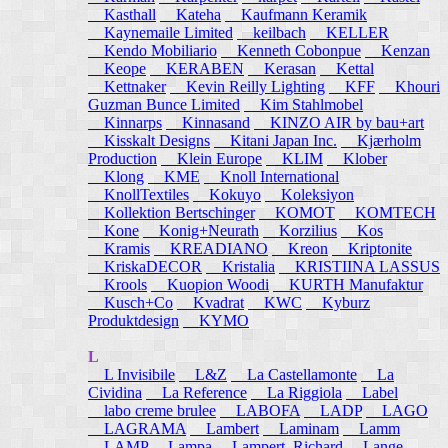
Kasthall
Kateha
Kaufmann Keramik
Kaynemaile Limited
keilbach
KELLER
Kendo Mobiliario
Kenneth Cobonpue
Kenzan
Keope
KERABEN
Kerasan
Kettal
Kettnaker
Kevin Reilly Lighting
KFF
Khouri
Guzman Bunce Limited
Kim Stahlmobel
Kinnarps
Kinnasand
KINZO AIR by bau+art
Kisskalt Designs
Kitani Japan Inc.
Kjærholm
Production
Klein Europe
KLIM
Klober
Klong
KME
Knoll International
KnollTextiles
Kokuyo
Koleksiyon
Kollektion Bertschinger
KOMOT
KOMTECH
Kone
Konig+Neurath
Korzilius
Kos
Kramis
KREADIANO
Kreon
Kriptonite
KriskaDECOR
Kristalia
KRISTIINA LASSUS
Krools
Kuopion Woodi
KURTH Manufaktur
Kusch+Co
Kvadrat
KWC
Kyburz
Produktdesign
KYMO
L
L Invisibile
L&Z
La Castellamonte
La
Cividina
La Reference
La Riggiola
Label
labo creme brulee
LABOFA
LADP
LAGO
LAGRAMA
Lambert
Laminam
Lamm
LAMP
Lampa
Lampert, Richard
Lange