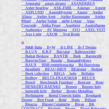
Artmodul
arturo alvarez
ASANDERUS
Asher Israelow
ASK-EMIL
Askman
Aspeqt
ASPLUND
Assemblyroom
Atanor
Atelier
Alinea
Atelier Areti
Atelier Haussmann
Atelier
Pfister
Atelier Sedap
atelje Lyktan
Atlas
Concorde
Attika Feuer
Auerberg
Austroflamm
Authentics
AV Mazzega
AVO
AXEL VEIT
Axo Light
AXOR
Ayal Rosin
B
B&B Italia
B+W
B-LINE
B-T Design
B.LUX
B.R.F
Baccarat
Baltensweiler
Balzar Beskow
BANTIE
Bark
Baroncelli
BarovierToso
Basalte
BassamFellows
BAUX
BBB emmebonacina
Bd Barcelona
Beadlight
BEAU-BIEN
BEdesign
Bedont
Beek collection
BEGA
behr
Belfakto
Bellboy
BELTA-FRAJUMAR
BELUX
Bench
Benchmark Furniture
Bencore
Bene
BENKERT-BAENKE
Bensen
Bensen Italy
benwirth licht
Berbel
Berger Metallbau
Berlintapete
Bernd Unrecht lights
Bernhardt
Design
Bert Frank
Bette
Bigla
Billiani
Bisazza
Bitossi Ceramiche
Bivaq
BK
CONTRACT
Blofield
Blome
Blond Belysning