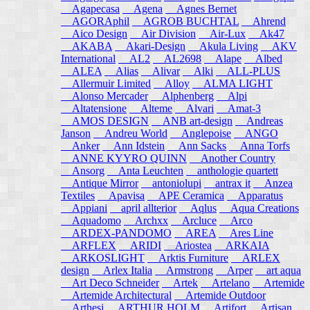
Agapecasa
Agena
Agnes Bernet
AGORAphil
AGROB BUCHTAL
Ahrend
Aico Design
Air Division
Air-Lux
Ak47
AKABA
Akari-Design
Akula Living
AKV
International
AL2
AL2698
Alape
Albed
ALEA
Alias
Alivar
Alki
ALL-PLUS
Allermuir Limited
Alloy
ALMA LIGHT
Alonso Mercader
Alphenberg
Alpi
Altatensione
Alteme
Alvari
Amat-3
AMOS DESIGN
ANB art-design
Andreas
Janson
Andreu World
Anglepoise
ANGO
Anker
Ann Idstein
Ann Sacks
Anna Torfs
ANNE KYYRO QUINN
Another Country
Ansorg
Anta Leuchten
anthologie quartett
Antique Mirror
antoniolupi
antrax it
Anzea
Textiles
Apavisa
APE Ceramica
Apparatus
Appiani
april allterior
Aqlus
Aqua Creations
Aquadomo
Archxx
Arcluce
Arco
ARDEX-PANDOMO
AREA
Ares Line
ARFLEX
ARIDI
Ariostea
ARKAIA
ARKOSLIGHT
Arktis Furniture
ARLEX
design
Arlex Italia
Armstrong
Arper
art aqua
Art Deco Schneider
Artek
Artelano
Artemide
Artemide Architectural
Artemide Outdoor
Arthesi
ARTHUR HOLM
Artifort
Artisan