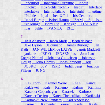
Innermost
Innersmile Furniture
Innofa
Innolux
Inox Schleiftechnik
Inspirit
Interface
interlubke
Internoitaliano
Interstuhl
Intertime
IP44.de
Iqual
Iren Uffici
Iris Ceramica
Isabel Burgin
Isabel Hamm
ISAM
iSi
Isku
isle lounge
Isomi Ltd
it design
ITALAMP
Itlas
Iulite
IVANKA
IXC.
J
JAB Anstoetz
Jacco Maris
jacob de baan
Jake Dyson
Jaloumatic
James Burleigh
Jan
Kath
JAN WILLEM de LAIVE
Jangir Maddadi
jankurtz
JEE-O
JENSENplus
Joan Lao
Energa Natural
Johanna Gullichsen
Johanson
Design
Joko Domus
Jonas Ihreborn
Jori
JOSKO
JoV
JSPR
Judith Seng
Junction
Fifteen
JUNG
K
K.B. Form
Kaether Weise
KAIA
Kaindl
Kaldewei
Kale
Kallemo
Kalmar
Kamism
Karakter Copenhagen
Karasek
Karboxx
Karcher Design
Karen Chekerdjian
Karikoski
Karimoku New Standard
Karl Andersson
Karman
Karpenter
karpet
Kartell
Kastel