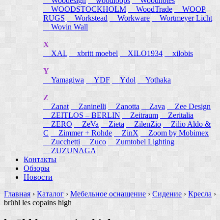
Woodesign
woodloops
Woodnotes
WOODSTOCKHOLM
WoodTrade
WOOP
RUGS
Workstead
Workware
Wortmeyer Licht
Wovin Wall
X
XAL
xbritt moebel
XILO1934
xilobis
Y
Yamagiwa
YDF
Ydol
Yothaka
Z
Zanat
Zaninelli
Zanotta
Zava
Zee Design
ZEITLOS – BERLIN
Zeitraum
Zeritalia
ZERO
ZeVa
Zieta
ZilenZio
Zilio Aldo &
C
Zimmer + Rohde
ZinX
Zoom by Mobimex
Zucchetti
Zuco
Zumtobel Lighting
ZUZUNAGA
Контакты
Обзоры
Новости
Главная
›
Каталог
›
Мебельное оснащение
›
Сидение
›
Кресла
›
brühl les copains high