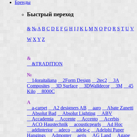
Бренды
Быстрый переход
&
№
A
B
C
D
E
F
G
H
I
J
K
L
M
N
O
P
Q
R
S
T
U
V
W
X
Y
Z
&
&TRADITION
№
14oraitaliana
2Form Design
2tec2
3A
Composites
3D Surface
3DWalldecor
3M
45
Kilo
8000C
A
a-carpet
A2 designers AB
aaro
Abate Zanetti
Absolut Bad
Absolut Lighting
ABV
Accademia
Accente
Accento
Acerbis
ACO Haustechnik
acousticpearls
Ad Hoc
addinterior
adeco
adele-c
Adelphi Paper
Hangings
Admonter
aeris
AG Land
Agape