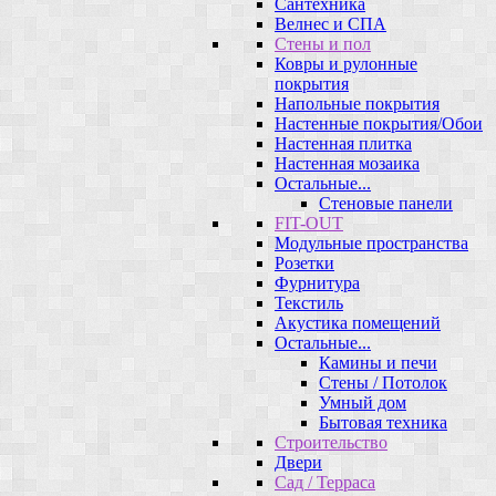
Сантехника
Велнес и СПА
Стены и пол
Ковры и рулонные
покрытия
Напольные покрытия
Настенные покрытия/Обои
Настенная плитка
Настенная мозаика
Остальные...
Стеновые панели
FIT-OUT
Модульные пространства
Розетки
Фурнитура
Текстиль
Акустика помещений
Остальные...
Камины и печи
Стены / Потолок
Умный дом
Бытовая техника
Строительство
Двери
Сад / Терраса