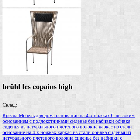
brühl les copains high
Склад:
Кресла
Мебель для дома
основание на 4-х ножках
С высоким
основанием
с подлокотниками
сиденье без набивки
обивка
сиденья из натурального плетеного волокна
каркас из стали
основание на 4-х ножках
каркас из стали
обивка сиденья из
натурального плетеного волокна
сиденье без набивки
с