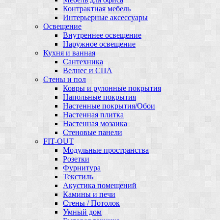
Контрактная мебель
Интерьерные аксессуары
Освещение
Внутреннее освещение
Наружное освещение
Кухня и ванная
Сантехника
Велнес и СПА
Стены и пол
Ковры и рулонные покрытия
Напольные покрытия
Настенные покрытия/Обои
Настенная плитка
Настенная мозаика
Стеновые панели
FIT-OUT
Модульные пространства
Розетки
Фурнитура
Текстиль
Акустика помещений
Камины и печи
Стены / Потолок
Умный дом