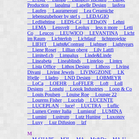
Production
lapalma
Lapelle Design
lasfera
Laufen
Laurameroni
Lea Ceramiche
lebenszubehoer by stef s
LEDAGIO
Ledlighting
LEDS-C4
LEDsON
Lehni
LEMA
Lensvelt
Leolux
less n more
Letti
Co
Leucos
LEUWICO
LEVANTINA
Licht
im Raum
Lichterloh
Lichtlauf
lichtprojekte
LIEHT
Light&Contrast
Lightnet
Lightyears
Ligne Roset
Lillian oberg
Lily Latifi
Limited.ch
Limpalux
Linde&Linde
Lineabeta
Lineablinds
Linteloo
Lintex
Lista Office
Lithos Design
Lithoss
Living
Divani
Living Jewels
LIVINGZONE
LK
Hjelle
Lladro
LND Design
LOBMEYR
LoCa
LOEHR
LoFFLER
Loft
Loll
Designs
Longhi
Loook Industries
Loop & Co
Louis Poulsen
Louise Roe
Lounge 22
Lourens Fisher
Lucelab
LUCENTE
LUCEPLAN
luce²
LUCTRA
Luflic
Lumen Center Italia
Lumigraf
LUMINA
Lumini
Lustrum
Lutz Huning
Luxonov
Luxy
Luz Difusion
lzf
M