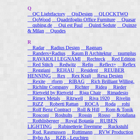
Q
QC Lightfactory
QisDesign
QLOCKTWO
QoWood
Quadrifoglio Office Furniture
Quasar
qubing.de
Qui est Paul
Quinti Sedute
Quinze
& Milan
Quodes
R
Radar
Radius Design
Ragnars
Randers+Radius
Raum B Architektur
raumplus
RAVAIOLI LEGNAMI
Rechteck
Red Edition
Red Stitch
Redwitz
Refin
Reflect+
Reflex
Reggiani
REHAU
Resident
REUBER
HENNING
Rex
Rex Kralj
Rexa Design
Rexite
rform
RIBAG
Rich Brilliant Willing.
Richlite Company
Richter
Ridea
Rieder
Rietveld by Rietveld
Riga Chair
Rimadesio
Rimex Metals
Ritzwell
Riva 1920
Rivelin
RiZZ
Roberti Rattan
ROCA
Roda
rohi
Rolf Benz Contract
Roll & Hill
Rom & Tonik
Rosconi
Roshults
Rossin
Rosso
Rotaliana
Rothlisberger
Royal Botania
RUBEN
LIGHTING
Rubinetterie Treemme
Ruckstuhl
Rud. Rasmussen
Ruttimann
RVW Production
Rybo As
RZB - Leuchten