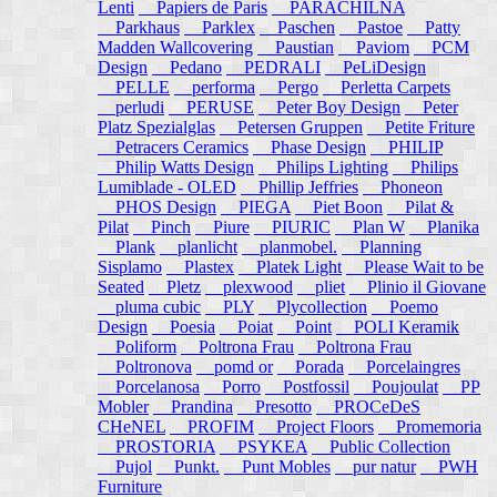
Lenti
Papiers de Paris
PARACHILNA
Parkhaus
Parklex
Paschen
Pastoe
Patty
Madden Wallcovering
Paustian
Paviom
PCM
Design
Pedano
PEDRALI
PeLiDesign
PELLE
performa
Pergo
Perletta Carpets
perludi
PERUSE
Peter Boy Design
Peter
Platz Spezialglas
Petersen Gruppen
Petite Friture
Petracers Ceramics
Phase Design
PHILIP
Philip Watts Design
Philips Lighting
Philips
Lumiblade - OLED
Phillip Jeffries
Phoneon
PHOS Design
PIEGA
Piet Boon
Pilat &
Pilat
Pinch
Piure
PIURIC
Plan W
Planika
Plank
planlicht
planmobel.
Planning
Sisplamo
Plastex
Platek Light
Please Wait to be
Seated
Pletz
plexwood
pliet
Plinio il Giovane
pluma cubic
PLY
Plycollection
Poemo
Design
Poesia
Poiat
Point
POLI Keramik
Poliform
Poltrona Frau
Poltrona Frau
Poltronova
pomd or
Porada
Porcelaingres
Porcelanosa
Porro
Postfossil
Poujoulat
PP
Mobler
Prandina
Presotto
PROCeDeS
CHeNEL
PROFIM
Project Floors
Promemoria
PROSTORIA
PSYKEA
Public Collection
Pujol
Punkt.
Punt Mobles
pur natur
PWH
Furniture