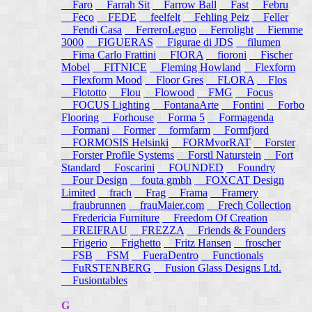
Faro
Farrah Sit
Farrow Ball
Fast
Febru
Feco
FEDE
feelfelt
Fehling Peiz
Feller
Fendi Casa
FerreroLegno
Ferrolight
Fiemme
3000
FIGUERAS
Figurae di JDS
filumen
Fima Carlo Frattini
FIORA
fioroni
Fischer
Mobel
FITNICE
Fleming Howland
Flexform
Flexform Mood
Floor Gres
FLORA
Flos
Flototto
Flou
Flowood
FMG
Focus
FOCUS Lighting
FontanaArte
Fontini
Forbo
Flooring
Forhouse
Forma 5
Formagenda
Formani
Former
formfarm
Formfjord
FORMOSIS Helsinki
FORMvorRAT
Forster
Forster Profile Systems
Forstl Naturstein
Fort
Standard
Foscarini
FOUNDED
Foundry
Four Design
fouta gmbh
FOXCAT Design
Limited
frach
Frag
Frama
Framery
fraubrunnen
frauMaier.com
Frech Collection
Fredericia Furniture
Freedom Of Creation
FREIFRAU
FREZZA
Friends & Founders
Frigerio
Frighetto
Fritz Hansen
froscher
FSB
FSM
FueraDentro
Functionals
FuRSTENBERG
Fusion Glass Designs Ltd.
Fusiontables
G