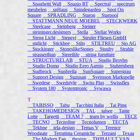
Spaghetti Wall
Spazio RT
Spectral
spectrum
meubelen
spHaus
Spindegarden
Spot On
Square
SPRADLING
Staron
Starpool
STATTMANN NEUE MOEBEL
STECKWERK
Steelcase
Steinberg
Steiner
steininger.designers
Stella
Stellar Works
Steng Licht
Stepevi
Steuler Fliesen GmbH
stglicht
Stickbee
Stilo
STILTREU
Sto AG
Stockinger
StoneslikeStones
Stouby
Strahle
strasserthun
Streetlife
string furniture
STRUCTURELAB
STUA
Studio Brovhn
Studio Domo
Studio Eero Aarnio
Stuhrenberg
Sudbrock
Sunbrella
SunSquare
Supergrau
Support Design
Suzusan
Svensson Markspelle
Swedese
Swedstyle
Swiss Plus
Swissflex
System 180
Systemtronic
Sywawa
T
TABISSO
Tabu
Tacchini Italia
Tai Ping
TAKEHOMEDESIGN
TAL
talsee
Tante
Lotte
Targetti
TEAM 7
team by wellis
TECE
TECNO
Tecnoline
Tecnolumen
TECTA
Tekhne
tela-design
Temas V
Terence
Woodgate
Terratinta Ceramiche
Terzani
Texaa
The Modern Fan
thesign
THIBAULT VAN