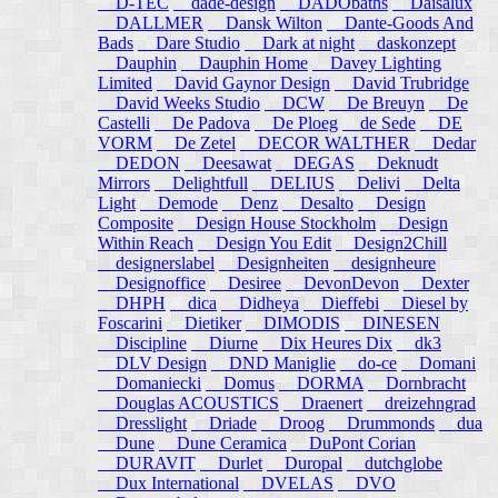
D-TEC
dade-design
DADObaths
Daisalux
DALLMER
Dansk Wilton
Dante-Goods And
Bads
Dare Studio
Dark at night
daskonzept
Dauphin
Dauphin Home
Davey Lighting
Limited
David Gaynor Design
David Trubridge
David Weeks Studio
DCW
De Breuyn
De
Castelli
De Padova
De Ploeg
de Sede
DE
VORM
De Zetel
DECOR WALTHER
Dedar
DEDON
Deesawat
DEGAS
Deknudt
Mirrors
Delightfull
DELIUS
Delivi
Delta
Light
Demode
Denz
Desalto
Design
Composite
Design House Stockholm
Design
Within Reach
Design You Edit
Design2Chill
designerslabel
Designheiten
designheure
Designoffice
Desiree
DevonDevon
Dexter
DHPH
dica
Didheya
Dieffebi
Diesel by
Foscarini
Dietiker
DIMODIS
DINESEN
Discipline
Diurne
Dix Heures Dix
dk3
DLV Design
DND Maniglie
do-ce
Domani
Domaniecki
Domus
DORMA
Dornbracht
Douglas ACOUSTICS
Draenert
dreizehngrad
Dresslight
Driade
Droog
Drummonds
dua
Dune
Dune Ceramica
DuPont Corian
DURAVIT
Durlet
Duropal
dutchglobe
Dux International
DVELAS
DVO