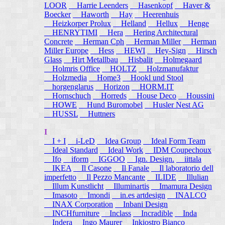
LOOR
Harrie Leenders
Hasenkopf
Haver &
Boecker
Haworth
Hay
Heerenhuis
Heizkorper Prolux
Helland
Hellux
Henge
HENRYTIMI
Hera
Hering Architectural
Concrete
Herman Cph
Herman Miller
Herman
Miller Europe
Hess
HEWI
Hey-Sign
Hirsch
Glass
Hirt Metallbau
Hisbalit
Holmegaard
Holmris Office
HOLTZ
Holzmanufaktur
Holzmedia
Home3
Hookl und Stool
horgenglarus
Horizon
HORM.IT
Hornschuch
Horreds
House Deco
Houssini
HOWE
Hund Buromobel
Husler Nest AG
HUSSL
Huttners
I
I + I
i-LeD
Idea Group
Ideal Form Team
Ideal Standard
Ideal Work
IDM Coupechoux
Ifo
iform
IGGOO
Ign. Design.
iittala
IKEA
Il Casone
Il Fanale
Il laboratorio dell
imperfetto
Il Pezzo Mancante
ILIDE
Illulian
Illum Kunstlicht
Illuminartis
Imamura Design
Imasoto
Imondi
in.es artdesign
INALCO
INAX Corporation
Inbani Design
INCHfurniture
Inclass
Incradible
Inda
Indera
Ingo Maurer
Inkiostro Bianco