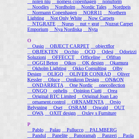
nolen niu
nomess copenhagen
nonuform
Noodles
Nordholm
Nordic Tales
Nordpeis
Normann Copenhagen
NORR11
Northern
Lighting
Not Only White
Now Carpets
NTGRATE
Nurus
nut + grat
Nuzrat Carpet
Emporium
Nya Nordiska
Nyta
O
Oasiq
OBJECT CARPET
objectflor
OBJEKTEN
Occhio
OCQ
Odesi
Odorizzi
Soluzioni
OFFECCT
Officeline
Ofifran
OGGI Beton
Oikos
OK design
Okamura
Okholm Lighting
Okko Consulting
Olby
Design
OLIGO
OLIVER CONRAD
Oliver
Kessler
Oluce
Omikron Design
ON&ON
ONDARRETA
One Nordic
onecollection
ONGO
ophelis
Opinion Ciatti
Orea
Original BTC Limited
Original Joan Lao
ornament.control
ORNAMENTA
Orsjo
Belysning
Oset
OSRAM
Oswald
OUT
OWA
OXIT design
Oxley s Furniture
P
Pablo
Palau
Pallucco
PALMBERG
Pandul
Panelite
Panoramah
Panzeri
Paola