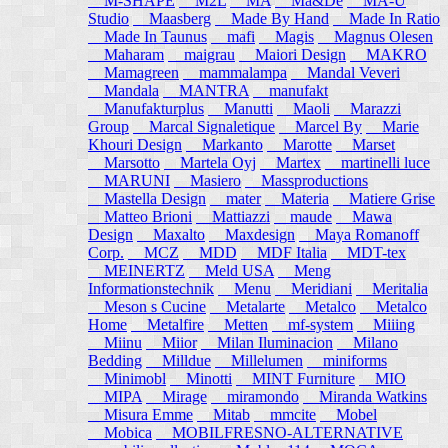
M-SHAPE
M2L
MA
Ma&De
MA-U
Studio
Maasberg
Made By Hand
Made In Ratio
Made In Taunus
mafi
Magis
Magnus Olesen
Maharam
maigrau
Maiori Design
MAKRO
Mamagreen
mammalampa
Mandal Veveri
Mandala
MANTRA
manufakt
Manufakturplus
Manutti
Maoli
Marazzi
Group
Marcal Signaletique
Marcel By
Marie
Khouri Design
Markanto
Marotte
Marset
Marsotto
Martela Oyj
Martex
martinelli luce
MARUNI
Masiero
Massproductions
Mastella Design
mater
Materia
Matiere Grise
Matteo Brioni
Mattiazzi
maude
Mawa
Design
Maxalto
Maxdesign
Maya Romanoff
Corp.
MCZ
MDD
MDF Italia
MDT-tex
MEINERTZ
Meld USA
Meng
Informationstechnik
Menu
Meridiani
Meritalia
Meson s Cucine
Metalarte
Metalco
Metalco
Home
Metalfire
Metten
mf-system
Miiing
Miinu
Miior
Milan Iluminacion
Milano
Bedding
Milldue
Millelumen
miniforms
Minimobl
Minotti
MINT Furniture
MIO
MIPA
Mirage
miramondo
Miranda Watkins
Misura Emme
Mitab
mmcite
Mobel
Mobica
MOBILFRESNO-ALTERNATIVE