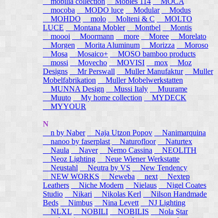
mobilia collection
Mobles 114
MOCA
mocoba
MODO luce
Modular
Modus
MOHDO
molo
Molteni & C
MOLTO
LUCE
Montana Mobler
Montbel
Montis
moooi
Moormann
more
Moree
Morelato
Morgen
Morita Aluminum
Morizza
Moroso
Mosa
Mosaico+
MOSO bamboo products
mossi
Movecho
MOVISI
mox
Moz
Designs
Mr Perswall
Muller Manufaktur
Muller
Mobelfabrikation
Muller Mobelwerkstatten
MUNNA Design
Mussi Italy
Muurame
Muuto
My home collection
MYDECK
MYYOUR
N
n by Naber
Naja Utzon Popov
Nanimarquina
nanoo by faserplast
Naturofloor
Naturtex
Naula
Naver
Nemo Cassina
NEOLITH
Neoz Lighting
Neue Wiener Werkstatte
Neustahl
Neutra by VS
New Tendency
NEW WORKS
Neweba
next
Nextep
Leathers
Niche Modern
Nielaus
Nigel Coates
Studio
Nikari
Nikolas Kerl
Nilson Handmade
Beds
Nimbus
Nina Levett
NJ Lighting
NLXL
NOBILI
NOBILIS
Nola Star