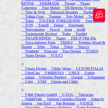
RENNE
THISMADE
Thonet
Thony
Collection
Thut Mobel
Till Behrens Systeme
Time & Style
Timorous Beasties
Tisettanta
Tobias Grau
Togama
Tojo Mobel
Token
Tokio
TOLERIE FOREZIENNE
Tom Rossau
TON
Tonelli
Tonon
Torremato
Toscoquattro
Toscot
tossa
tossB
Toulemonde Bochart
Traba
Traddel
TRADEWINDS
Tramo
TRE-P TRE-Piu
Treca Interiors Paris
TREKU
Trentino Wood &
Design
Tribu
Trilux
Triton
Trizo21
Troldtekt
Tronconi
True Design
TUBES
Tunto Design
TUUCI
U
Uhuru Design
Ulrike Weiss
ULTOM ITALIA
UltraGlas
UMBROSA
UNEX
Unifor
unima
Universo Positivo
Unopiu
Urbanature
Urbo
USM
Utopia and Utility
V
V&B Fliesen GmbH
V-ZUG
Valcucine
Valli&Valli
Valmori Ceramica Design
Valoa by
Aurora
van Esch
Van Rossum
VANGE
Varaschin
Varenna Poliform
Varier Furniture