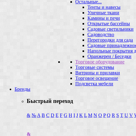
Остальные...
Тенты и навесы
Уличные ткани
Камины и печи
Открытые бассейны
Садовые светильники
Садоводство
Перегородки для сада
Садовые принадлежно
Напольные покрытия д
Оранжереи / Беседки
Торговое оборудование
Торговые системы
Витрины и прилавки
Торговое освещение
Подсветка мебели
Бренды
Быстрый переход
&
№
A
B
C
D
E
F
G
H
I
J
K
L
M
N
O
P
Q
R
S
T
U
V
&