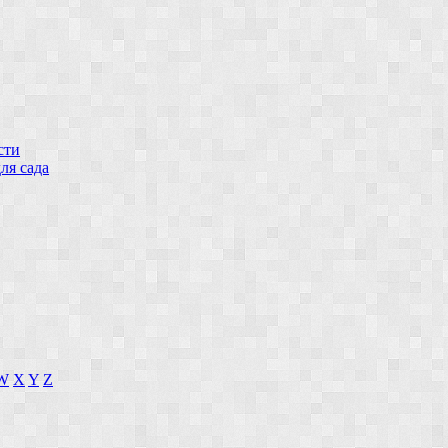
сти
ля сада
W
X
Y
Z