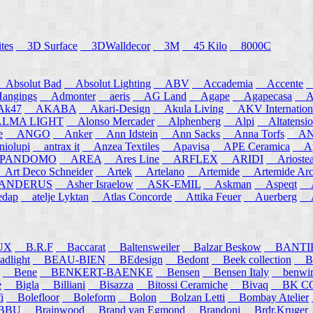
tes
3D Surface
3DWalldecor
3M
45 Kilo
8000C
Absolut Bad
Absolut Lighting
ABV
Accademia
Accente
A
angings
Admonter
aeris
AG Land
Agape
Agapecasa
Ag
k47
AKABA
Akari-Design
Akula Living
AKV Internation
MA LIGHT
Alonso Mercader
Alphenberg
Alpi
Altatensio
e
ANGO
Anker
Ann Idstein
Ann Sacks
Anna Torfs
ANN
iolupi
antrax it
Anzea Textiles
Apavisa
APE Ceramica
App
PANDOMO
AREA
Ares Line
ARFLEX
ARIDI
Arioste
rt Deco Schneider
Artek
Artelano
Artemide
Artemide Arch
NDERUS
Asher Israelow
ASK-EMIL
Askman
Aspeqt
A
edap
atelje Lyktan
Atlas Concorde
Attika Feuer
Auerberg
Au
UX
B.R.F
Baccarat
Baltensweiler
Balzar Beskow
BANTI
dlight
BEAU-BIEN
BEdesign
Bedont
Beek collection
B
Bene
BENKERT-BAENKE
Bensen
Bensen Italy
benwirth
e
Bigla
Billiani
Bisazza
Bitossi Ceramiche
Bivaq
BK CO
i
Bolefloor
Boleform
Bolon
Bolzan Letti
Bombay Atelier
BBU
Brainwood
Brand van Egmond
Brandoni
Brdr.Kruger