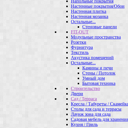
Напольные покрытия
Настенные покрытия/Обои
Настенная плитка
Настенная мозаика
Остальные...
Стеновые панели
FIT-OUT
Модульные пространства
Розетки
Фурнитура
Текстиль
Акустика помещений
Остальные...
Камины и печи
Стены / Потолок
Умный дом
Бытовая техника
Строительство
Двери
Сад / Терраса
Кресла / Табуреты / Скамейк
Столы для сада и террасы
Лаунж зона для сада
Садовая мебель для хранени
Кухня / Гриль