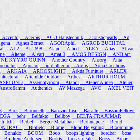
ccento
Acerbis
ACO Haustechnik
acousticpearls
Ad
ena
Agnes Bernet
AGORAphil
AGROB BUCHTAL
al
AL2
AL2698
Alape
Albed
ALEA
Alias
Alivar
ne
Alteme
Alvari
Amat-3
AMOS DESIGN
ANB art-
E KYYRO QUINN
Another Country
Ansorg
Anta
aratus
Appiani
april allterior
Aqlus
Aqua Creations
a
ARKAIA
ARKOSLIGHT
Arktis Furniture
ARLEX
itectural
Artemide Outdoor
Arthesi
ARTHUR HOLM
SPLUND
Assemblyroom
Atanor
Atelier Alinea
Atelier
stroflamm
Authentics
AV Mazzega
AVO
AXEL VEIT
E
Bark
Baroncelli
BarovierToso
Basalte
BassamFellows
EGA
behr
Belfakto
Bellboy
BELTA-FRAJUMAR
 licht
Berbel
Berger Metallbau
Berlintapete
Bernd
NTRACT
Blofield
Blome
Blond Belysning
Bloomming
Bonaldo
BOOM
Booo
boops lighting
bordbar
bosa
Brodrene Andersen
Brokis
brose-fogale
Bross
Bruag