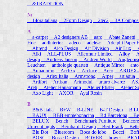
&TRADITION
№
14oraitaliana
2Form Design
2tec2
3A Composi
A
a-carpet
A2 designers AB
aaro
Abate Zanetti
Hoc
addinterior
adeco
adele-c
Adelphi Paper H
Ahrend
Aico Design
Air Division
Air-Lux
A
Alki
ALL-PLUS
Allermuir Limited
Alloy
AL
design
Andreas Janson
Andreu World
Anglepois
Leuchten
anthologie quartett
Antique Mirror
anton
Aquadomo
Archxx
Arcluce
Arco
ARDEX-
design
Arlex Italia
Armstrong
Arper
art aqua
A
Artifort
Artisan
Artmodul
arturo alvarez
ASA
Areti
Atelier Haussmann
Atelier Pfister
Atelier S
Axo Light
AXOR
Ayal Rosin
B
B&B Italia
B+W
B-LINE
B-T Design
B.L
BAUX
BBB emmebonacina
Bd Barcelona
Bea
BELUX
Bench
Benchmark Furniture
Bencore
Unrecht lights
Bernhardt Design
Bert Frank
Bett
Blu Dot
Blueroom
Boca do lobo
Bocci
Boff
BOSC
Bosse Design
BOVER
bower
BRA