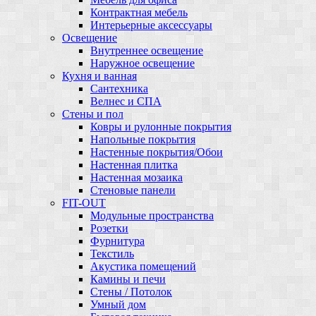
Контрактная мебель
Интерьерные аксессуары
Освещение
Внутреннее освещение
Наружное освещение
Кухня и ванная
Сантехника
Велнес и СПА
Стены и пол
Ковры и рулонные покрытия
Напольные покрытия
Настенные покрытия/Обои
Настенная плитка
Настенная мозаика
Стеновые панели
FIT-OUT
Модульные пространства
Розетки
Фурнитура
Текстиль
Акустика помещений
Камины и печи
Стены / Потолок
Умный дом