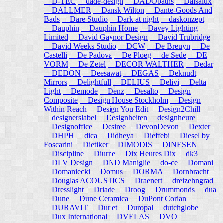
D-TEC
dade-design
DADObaths
Daisalux
DALLMER
Dansk Wilton
Dante-Goods And
Bads
Dare Studio
Dark at night
daskonzept
Dauphin
Dauphin Home
Davey Lighting
Limited
David Gaynor Design
David Trubridge
David Weeks Studio
DCW
De Breuyn
De
Castelli
De Padova
De Ploeg
de Sede
DE
VORM
De Zetel
DECOR WALTHER
Dedar
DEDON
Deesawat
DEGAS
Deknudt
Mirrors
Delightfull
DELIUS
Delivi
Delta
Light
Demode
Denz
Desalto
Design
Composite
Design House Stockholm
Design
Within Reach
Design You Edit
Design2Chill
designerslabel
Designheiten
designheure
Designoffice
Desiree
DevonDevon
Dexter
DHPH
dica
Didheya
Dieffebi
Diesel by
Foscarini
Dietiker
DIMODIS
DINESEN
Discipline
Diurne
Dix Heures Dix
dk3
DLV Design
DND Maniglie
do-ce
Domani
Domaniecki
Domus
DORMA
Dornbracht
Douglas ACOUSTICS
Draenert
dreizehngrad
Dresslight
Driade
Droog
Drummonds
dua
Dune
Dune Ceramica
DuPont Corian
DURAVIT
Durlet
Duropal
dutchglobe
Dux International
DVELAS
DVO