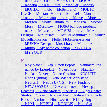
mobilia collection
Mobles 114
MOCA
mocoba
MODO luce
Modular
Modus
MOHDO
molo
Molteni & C
MOLTO
LUCE
Montana Mobler
Montbel
Montis
moooi
Moormann
more
Moree
Morelato
Morgen
Morita Aluminum
Morizza
Moroso
Mosa
Mosaico+
MOSO bamboo products
mossi
Movecho
MOVISI
mox
Moz
Designs
Mr Perswall
Muller Manufaktur
Muller
Mobelfabrikation
Muller Mobelwerkstatten
MUNNA Design
Mussi Italy
Muurame
Muuto
My home collection
MYDECK
MYYOUR
N
n by Naber
Naja Utzon Popov
Nanimarquina
nanoo by faserplast
Naturofloor
Naturtex
Naula
Naver
Nemo Cassina
NEOLITH
Neoz Lighting
Neue Wiener Werkstatte
Neustahl
Neutra by VS
New Tendency
NEW WORKS
Neweba
next
Nextep
Leathers
Niche Modern
Nielaus
Nigel Coates
Studio
Nikari
Nikolas Kerl
Nilson Handmade
Beds
Nimbus
Nina Levett
NJ Lighting
NLXL
NOBILI
NOBILIS
Nola Star