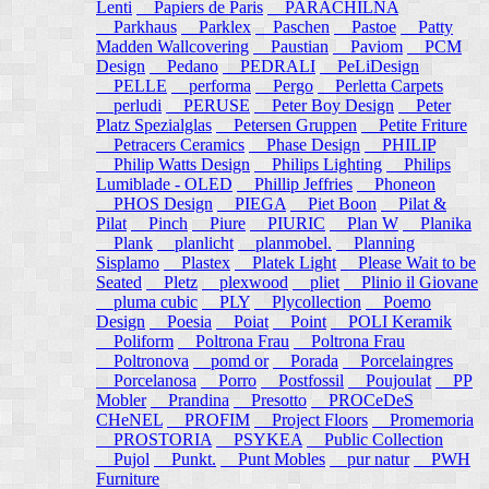
Lenti
Papiers de Paris
PARACHILNA
Parkhaus
Parklex
Paschen
Pastoe
Patty
Madden Wallcovering
Paustian
Paviom
PCM
Design
Pedano
PEDRALI
PeLiDesign
PELLE
performa
Pergo
Perletta Carpets
perludi
PERUSE
Peter Boy Design
Peter
Platz Spezialglas
Petersen Gruppen
Petite Friture
Petracers Ceramics
Phase Design
PHILIP
Philip Watts Design
Philips Lighting
Philips
Lumiblade - OLED
Phillip Jeffries
Phoneon
PHOS Design
PIEGA
Piet Boon
Pilat &
Pilat
Pinch
Piure
PIURIC
Plan W
Planika
Plank
planlicht
planmobel.
Planning
Sisplamo
Plastex
Platek Light
Please Wait to be
Seated
Pletz
plexwood
pliet
Plinio il Giovane
pluma cubic
PLY
Plycollection
Poemo
Design
Poesia
Poiat
Point
POLI Keramik
Poliform
Poltrona Frau
Poltrona Frau
Poltronova
pomd or
Porada
Porcelaingres
Porcelanosa
Porro
Postfossil
Poujoulat
PP
Mobler
Prandina
Presotto
PROCeDeS
CHeNEL
PROFIM
Project Floors
Promemoria
PROSTORIA
PSYKEA
Public Collection
Pujol
Punkt.
Punt Mobles
pur natur
PWH
Furniture