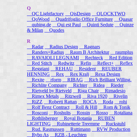
Q
QC Lightfactory
QisDesign
QLOCKTWO
QoWood
Quadrifoglio Office Furniture
Quasar
qubing.de
Qui est Paul
Quinti Sedute
Quinze
& Milan
Quodes
R
Radar
Radius Design
Ragnars
Randers+Radius
Raum B Architektur
raumplus
RAVAIOLI LEGNAMI
Rechteck
Red Edition
Red Stitch
Redwitz
Refin
Reflect+
Reflex
Reggiani
REHAU
Resident
REUBER
HENNING
Rex
Rex Kralj
Rexa Design
Rexite
rform
RIBAG
Rich Brilliant Willing.
Richlite Company
Richter
Ridea
Rieder
Rietveld by Rietveld
Riga Chair
Rimadesio
Rimex Metals
Ritzwell
Riva 1920
Rivelin
RiZZ
Roberti Rattan
ROCA
Roda
rohi
Rolf Benz Contract
Roll & Hill
Rom & Tonik
Rosconi
Roshults
Rossin
Rosso
Rotaliana
Rothlisberger
Royal Botania
RUBEN
LIGHTING
Rubinetterie Treemme
Ruckstuhl
Rud. Rasmussen
Ruttimann
RVW Production
Rybo As
RZB - Leuchten