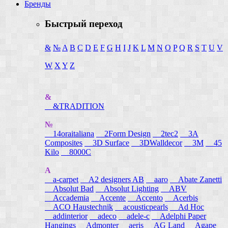
Бренды
Быстрый переход
&
№
A
B
C
D
E
F
G
H
I
J
K
L
M
N
O
P
Q
R
S
T
U
V
W
X
Y
Z
&
&TRADITION
№
14oraitaliana
2Form Design
2tec2
3A
Composites
3D Surface
3DWalldecor
3M
45
Kilo
8000C
A
a-carpet
A2 designers AB
aaro
Abate Zanetti
Absolut Bad
Absolut Lighting
ABV
Accademia
Accente
Accento
Acerbis
ACO Haustechnik
acousticpearls
Ad Hoc
addinterior
adeco
adele-c
Adelphi Paper
Hangings
Admonter
aeris
AG Land
Agape