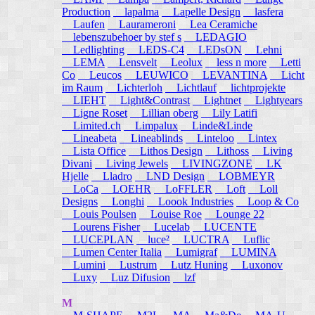
Production
lapalma
Lapelle Design
lasfera
Laufen
Laurameroni
Lea Ceramiche
lebenszubehoer by stef s
LEDAGIO
Ledlighting
LEDS-C4
LEDsON
Lehni
LEMA
Lensvelt
Leolux
less n more
Letti
Co
Leucos
LEUWICO
LEVANTINA
Licht
im Raum
Lichterloh
Lichtlauf
lichtprojekte
LIEHT
Light&Contrast
Lightnet
Lightyears
Ligne Roset
Lillian oberg
Lily Latifi
Limited.ch
Limpalux
Linde&Linde
Lineabeta
Lineablinds
Linteloo
Lintex
Lista Office
Lithos Design
Lithoss
Living
Divani
Living Jewels
LIVINGZONE
LK
Hjelle
Lladro
LND Design
LOBMEYR
LoCa
LOEHR
LoFFLER
Loft
Loll
Designs
Longhi
Loook Industries
Loop & Co
Louis Poulsen
Louise Roe
Lounge 22
Lourens Fisher
Lucelab
LUCENTE
LUCEPLAN
luce²
LUCTRA
Luflic
Lumen Center Italia
Lumigraf
LUMINA
Lumini
Lustrum
Lutz Huning
Luxonov
Luxy
Luz Difusion
lzf
M