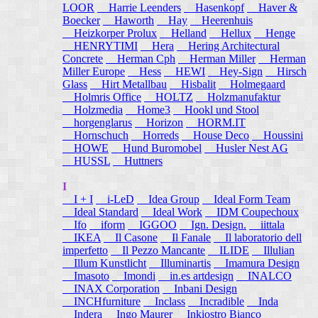
LOOR
Harrie Leenders
Hasenkopf
Haver &
Boecker
Haworth
Hay
Heerenhuis
Heizkorper Prolux
Helland
Hellux
Henge
HENRYTIMI
Hera
Hering Architectural
Concrete
Herman Cph
Herman Miller
Herman
Miller Europe
Hess
HEWI
Hey-Sign
Hirsch
Glass
Hirt Metallbau
Hisbalit
Holmegaard
Holmris Office
HOLTZ
Holzmanufaktur
Holzmedia
Home3
Hookl und Stool
horgenglarus
Horizon
HORM.IT
Hornschuch
Horreds
House Deco
Houssini
HOWE
Hund Buromobel
Husler Nest AG
HUSSL
Huttners
I
I + I
i-LeD
Idea Group
Ideal Form Team
Ideal Standard
Ideal Work
IDM Coupechoux
Ifo
iform
IGGOO
Ign. Design.
iittala
IKEA
Il Casone
Il Fanale
Il laboratorio dell
imperfetto
Il Pezzo Mancante
ILIDE
Illulian
Illum Kunstlicht
Illuminartis
Imamura Design
Imasoto
Imondi
in.es artdesign
INALCO
INAX Corporation
Inbani Design
INCHfurniture
Inclass
Incradible
Inda
Indera
Ingo Maurer
Inkiostro Bianco