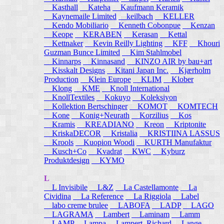
Kasthall
Kateha
Kaufmann Keramik
Kaynemaile Limited
keilbach
KELLER
Kendo Mobiliario
Kenneth Cobonpue
Kenzan
Keope
KERABEN
Kerasan
Kettal
Kettnaker
Kevin Reilly Lighting
KFF
Khouri
Guzman Bunce Limited
Kim Stahlmobel
Kinnarps
Kinnasand
KINZO AIR by bau+art
Kisskalt Designs
Kitani Japan Inc.
Kjærholm
Production
Klein Europe
KLIM
Klober
Klong
KME
Knoll International
KnollTextiles
Kokuyo
Koleksiyon
Kollektion Bertschinger
KOMOT
KOMTECH
Kone
Konig+Neurath
Korzilius
Kos
Kramis
KREADIANO
Kreon
Kriptonite
KriskaDECOR
Kristalia
KRISTIINA LASSUS
Krools
Kuopion Woodi
KURTH Manufaktur
Kusch+Co
Kvadrat
KWC
Kyburz
Produktdesign
KYMO
L
L Invisibile
L&Z
La Castellamonte
La
Cividina
La Reference
La Riggiola
Label
labo creme brulee
LABOFA
LADP
LAGO
LAGRAMA
Lambert
Laminam
Lamm
LAMP
Lampa
Lampert, Richard
Lange