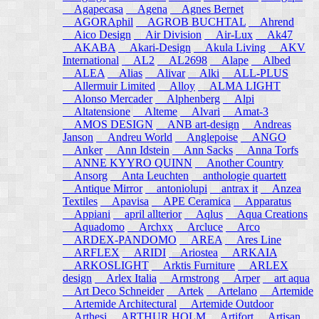
Agapecasa
Agena
Agnes Bernet
AGORAphil
AGROB BUCHTAL
Ahrend
Aico Design
Air Division
Air-Lux
Ak47
AKABA
Akari-Design
Akula Living
AKV
International
AL2
AL2698
Alape
Albed
ALEA
Alias
Alivar
Alki
ALL-PLUS
Allermuir Limited
Alloy
ALMA LIGHT
Alonso Mercader
Alphenberg
Alpi
Altatensione
Alteme
Alvari
Amat-3
AMOS DESIGN
ANB art-design
Andreas
Janson
Andreu World
Anglepoise
ANGO
Anker
Ann Idstein
Ann Sacks
Anna Torfs
ANNE KYYRO QUINN
Another Country
Ansorg
Anta Leuchten
anthologie quartett
Antique Mirror
antoniolupi
antrax it
Anzea
Textiles
Apavisa
APE Ceramica
Apparatus
Appiani
april allterior
Aqlus
Aqua Creations
Aquadomo
Archxx
Arcluce
Arco
ARDEX-PANDOMO
AREA
Ares Line
ARFLEX
ARIDI
Ariostea
ARKAIA
ARKOSLIGHT
Arktis Furniture
ARLEX
design
Arlex Italia
Armstrong
Arper
art aqua
Art Deco Schneider
Artek
Artelano
Artemide
Artemide Architectural
Artemide Outdoor
Arthesi
ARTHUR HOLM
Artifort
Artisan