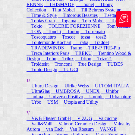
RENNE
THISMADE
Thonet
Thony
Collection
Thut Mobel
Till Behrens Systeme
Time & Style
Timorous Beasties
Tisettanta
Tobias Grau
Togama
Tojo Mobel
Token
Tokio
TOLERIE FOREZIENNE
Tom Rossau
TON
Tonelli
Tonon
Torremato
Toscoquattro
Toscot
tossa
tossB
Toulemonde Bochart
Traba
Traddel
TRADEWINDS
Tramo
TRE-P TRE-Piu
Treca Interiors Paris
TREKU
Trentino Wood &
Design
Tribu
Trilux
Triton
Trizo21
Troldtekt
Tronconi
True Design
TUBES
Tunto Design
TUUCI
U
Uhuru Design
Ulrike Weiss
ULTOM ITALIA
UltraGlas
UMBROSA
UNEX
Unifor
unima
Universo Positivo
Unopiu
Urbanature
Urbo
USM
Utopia and Utility
V
V&B Fliesen GmbH
V-ZUG
Valcucine
Valli&Valli
Valmori Ceramica Design
Valoa by
Aurora
van Esch
Van Rossum
VANGE
Varaschin
Varenna Poliform
Varier Furniture