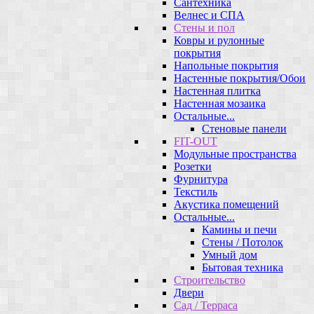
Сантехника
Велнес и СПА
Стены и пол
Ковры и рулонные
покрытия
Напольные покрытия
Настенные покрытия/Обои
Настенная плитка
Настенная мозаика
Остальные...
Стеновые панели
FIT-OUT
Модульные пространства
Розетки
Фурнитура
Текстиль
Акустика помещений
Остальные...
Камины и печи
Стены / Потолок
Умный дом
Бытовая техника
Строительство
Двери
Сад / Терраса