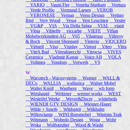
VARIO
Vauni Fire
Venetia Studium
Ventura
Verde Profilo
Vermund Larsen
VEROB
VERONESE
Verpan
Verso Design
Vertigo
Bird
Very Wood
Vesoi
Vest Leuchten
Vestre
VG&P
VIA
Via Della Spiga
VIAL
viasit
Vibia
Vibieffe
viccarbe
VIEFE
Vifian
Mobelwerkstatten AG
Vij5
Vilagrasa
Villeroy
& Boch
Vincent Sheppard
Vinterio
VIOCERO
Virtuell
Viso
Visplay
Vistosi
Viteo
Vitra
VitrA Bad
Vitrealspecchi
Vitrocsa
VIVES
Ceramica
Vladimir Kagan
Voice AB
VOLA
Volimea
Vondom
Vorwerk
VS
W
Wacotech - Wacosystems
Wagner
WALL &
DECo
WALLIA
wallunica
Walser Mobel
Walter Knoll
Wastberg
Wave
wb form
Weishaupl
Weitzner
werner works
WEST
Westeifel Werke
Wever&Ducre
whitebeds
WIENER GTV DESIGN
Wiesner-Hager
Wilde + Spieth
Wildspirit
Wilkhahn
Willowlamp
WINI Buromobel
Wintons Teak
Wittmann
Wobedo Design
Wogg
Wohr
Woka
Wolfsgruber
Wood & Washi