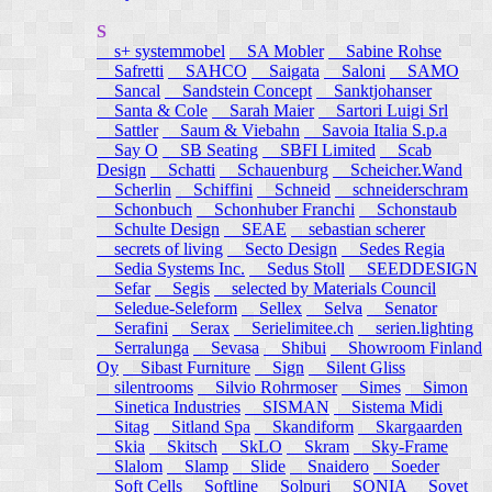
S
s+ systemmobel
SA Mobler
Sabine Rohse
Safretti
SAHCO
Saigata
Saloni
SAMO
Sancal
Sandstein Concept
Sanktjohanser
Santa & Cole
Sarah Maier
Sartori Luigi Srl
Sattler
Saum & Viebahn
Savoia Italia S.p.a
Say O
SB Seating
SBFI Limited
Scab
Design
Schatti
Schauenburg
Scheicher.Wand
Scherlin
Schiffini
Schneid
schneiderschram
Schonbuch
Schonhuber Franchi
Schonstaub
Schulte Design
SEAE
sebastian scherer
secrets of living
Secto Design
Sedes Regia
Sedia Systems Inc.
Sedus Stoll
SEEDDESIGN
Sefar
Segis
selected by Materials Council
Seledue-Seleform
Sellex
Selva
Senator
Serafini
Serax
Serielimitee.ch
serien.lighting
Serralunga
Sevasa
Shibui
Showroom Finland
Oy
Sibast Furniture
Sign
Silent Gliss
silentrooms
Silvio Rohrmoser
Simes
Simon
Sinetica Industries
SISMAN
Sistema Midi
Sitag
Sitland Spa
Skandiform
Skargaarden
Skia
Skitsch
SkLO
Skram
Sky-Frame
Slalom
Slamp
Slide
Snaidero
Soeder
Soft Cells
Softline
Solpuri
SONIA
Sovet