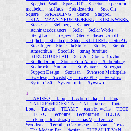
Spaghetti Wall
Spazio RT
Spectral
spectrum
meubelen
spHaus
Spindegarden
Spot On
Square
SPRADLING
Staron
Starpool
STATTMANN NEUE MOEBEL
STECKWERK
Steelcase
Steinberg
Steiner
steininger.designers
Stella
Stellar Works
Steng Licht
Stepevi
Steuler Fliesen GmbH
stglicht
Stickbee
Stilo
STILTREU
Sto AG
Stockinger
StoneslikeStones
Stouby
Strahle
strasserthun
Streetlife
string furniture
STRUCTURELAB
STUA
Studio Brovhn
Studio Domo
Studio Eero Aarnio
Stuhrenberg
Sudbrock
Sunbrella
SunSquare
Supergrau
Support Design
Suzusan
Svensson Markspelle
Swedese
Swedstyle
Swiss Plus
Swissflex
System 180
Systemtronic
Sywawa
T
TABISSO
Tabu
Tacchini Italia
Tai Ping
TAKEHOMEDESIGN
TAL
talsee
Tante
Lotte
Targetti
TEAM 7
team by wellis
TECE
TECNO
Tecnoline
Tecnolumen
TECTA
Tekhne
tela-design
Temas V
Terence
Woodgate
Terratinta Ceramiche
Terzani
Texaa
The Modern Fan
thesign
THIBAULT VAN