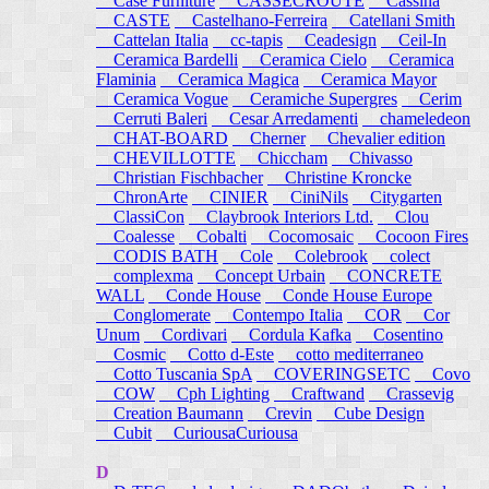
Case Furniture
CASSECROUTE
Cassina
CASTE
Castelhano-Ferreira
Catellani Smith
Cattelan Italia
cc-tapis
Ceadesign
Ceil-In
Ceramica Bardelli
Ceramica Cielo
Ceramica
Flaminia
Ceramica Magica
Ceramica Mayor
Ceramica Vogue
Ceramiche Supergres
Cerim
Cerruti Baleri
Cesar Arredamenti
chameledeon
CHAT-BOARD
Cherner
Chevalier edition
CHEVILLOTTE
Chiccham
Chivasso
Christian Fischbacher
Christine Kroncke
ChronArte
CINIER
CiniNils
Citygarten
ClassiCon
Claybrook Interiors Ltd.
Clou
Coalesse
Cobalti
Cocomosaic
Cocoon Fires
CODIS BATH
Cole
Colebrook
colect
complexma
Concept Urbain
CONCRETE
WALL
Conde House
Conde House Europe
Conglomerate
Contempo Italia
COR
Cor
Unum
Cordivari
Cordula Kafka
Cosentino
Cosmic
Cotto d-Este
cotto mediterraneo
Cotto Tuscania SpA
COVERINGSETC
Covo
COW
Cph Lighting
Craftwand
Crassevig
Creation Baumann
Crevin
Cube Design
Cubit
CuriousaCuriousa
D