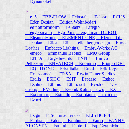
Dynamobel
E
e15
EBB-FLOW
Echtstahl
Eclisse
ECUS
Eden Design
Edition Wohnbedarf
editionformform
EeStairs
Effegibi
eggersmann
Ego Paris
eigenmannDUROT
Eleanor Home
ELEMENT ONE
Elementi di
Luceplan
Elica
Elitis
ellenbergerdesign
Elmo
Leather
Embacco Lighting
Embru-Werke AG
emeco
Emmanuel Babled
EMU Group
ENEA
Engelbrechts
ENNE
Enrico
Pellizzoni
ENVATECH
Eponimo
Equipo DRT
EQUITONE
Erba Italia
Ercol
Erik Jorgensen
Ernestomeda
ERSA
Erwin Hauer Studios
Esaila
ESIGO
ESIT
Espasso
Esthec
Estiluz
Ethimo
Ethnicraft
Evado
Evie
Group
EVOline
Evonik Rohm
ewo
EX-T
Expormim
Extendo
Extratapete
extremis
Ezarri
F
f-sign
F. Schumacher Co
F.LLi BOFFI
Fabbian
Falper
Fambuena
Famo
FANNY
ARONSEN
Fantini
Fantoni
Fap Ceramiche