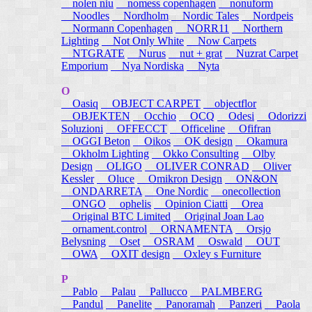
nolen niu
nomess copenhagen
nonuform
Noodles
Nordholm
Nordic Tales
Nordpeis
Normann Copenhagen
NORR11
Northern
Lighting
Not Only White
Now Carpets
NTGRATE
Nurus
nut + grat
Nuzrat Carpet
Emporium
Nya Nordiska
Nyta
O
Oasiq
OBJECT CARPET
objectflor
OBJEKTEN
Occhio
OCQ
Odesi
Odorizzi
Soluzioni
OFFECCT
Officeline
Ofifran
OGGI Beton
Oikos
OK design
Okamura
Okholm Lighting
Okko Consulting
Olby
Design
OLIGO
OLIVER CONRAD
Oliver
Kessler
Oluce
Omikron Design
ON&ON
ONDARRETA
One Nordic
onecollection
ONGO
ophelis
Opinion Ciatti
Orea
Original BTC Limited
Original Joan Lao
ornament.control
ORNAMENTA
Orsjo
Belysning
Oset
OSRAM
Oswald
OUT
OWA
OXIT design
Oxley s Furniture
P
Pablo
Palau
Pallucco
PALMBERG
Pandul
Panelite
Panoramah
Panzeri
Paola