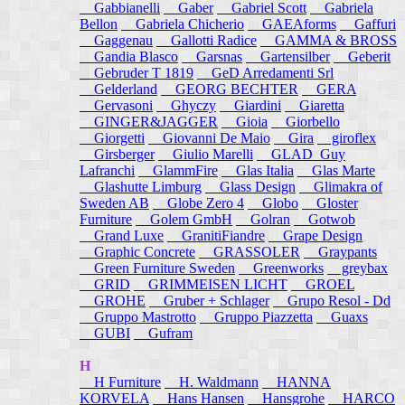
Gabbianelli
Gaber
Gabriel Scott
Gabriela
Bellon
Gabriela Chicherio
GAEAforms
Gaffuri
Gaggenau
Gallotti Radice
GAMMA & BROSS
Gandia Blasco
Garsnas
Gartensilber
Geberit
Gebruder T 1819
GeD Arredamenti Srl
Gelderland
GEORG BECHTER
GERA
Gervasoni
Ghyczy
Giardini
Giaretta
GINGER&JAGGER
Gioia
Giorbello
Giorgetti
Giovanni De Maio
Gira
giroflex
Girsberger
Giulio Marelli
GLAD_Guy
Lafranchi
GlammFire
Glas Italia
Glas Marte
Glashutte Limburg
Glass Design
Glimakra of
Sweden AB
Globe Zero 4
Globo
Gloster
Furniture
Golem GmbH
Golran
Gotwob
Grand Luxe
GranitiFiandre
Grape Design
Graphic Concrete
GRASSOLER
Graypants
Green Furniture Sweden
Greenworks
greybax
GRID
GRIMMEISEN LICHT
GROEL
GROHE
Gruber + Schlager
Grupo Resol - Dd
Gruppo Mastrotto
Gruppo Piazzetta
Guaxs
GUBI
Gufram
H
H Furniture
H. Waldmann
HANNA
KORVELA
Hans Hansen
Hansgrohe
HARCO