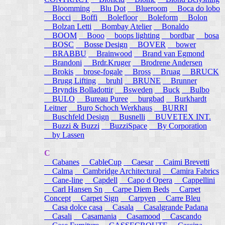
Bloomming
Blu Dot
Blueroom
Boca do lobo
Bocci
Boffi
Bolefloor
Boleform
Bolon
Bolzan Letti
Bombay Atelier
Bonaldo
BOOM
Booo
boops lighting
bordbar
bosa
BOSC
Bosse Design
BOVER
bower
BRABBU
Brainwood
Brand van Egmond
Brandoni
Brdr.Kruger
Brodrene Andersen
Brokis
brose-fogale
Bross
Bruag
BRUCK
Brugg Lifting
bruhl
BRUNE
Brunner
Bryndis Bolladottir
Bsweden
Buck
Bulbo
BULO
Bureau Puree
burgbad
Burkhardt
Leitner
Buro Schoch Werkhaus
BURRI
Buschfeld Design
Busnelli
BUVETEX INT.
Buzzi & Buzzi
BuzziSpace
By Corporation
by Lassen
C
Cabanes
CableCup
Caesar
Caimi Brevetti
Calma
Cambridge Architectural
Camira Fabrics
Cane-line
Capdell
Capo d Opera
Cappellini
Carl Hansen Sn
Carpe Diem Beds
Carpet
Concept
Carpet Sign
Carpyen
Carre Bleu
Casa dolce casa
Casala
Casalgrande Padana
Casali
Casamania
Casamood
Cascando