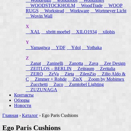
Woodesign
woodloops
Woodnotes
WOODSTOCKHOLM
WoodTrade
WOOP
RUGS
Workstead
Workware
Wortmeyer Licht
Wovin Wall
X
XAL
xbritt moebel
XILO1934
xilobis
Y
Yamagiwa
YDF
Ydol
Yothaka
Z
Zanat
Zaninelli
Zanotta
Zava
Zee Design
ZEITLOS – BERLIN
Zeitraum
Zeritalia
ZERO
ZeVa
Zieta
ZilenZio
Zilio Aldo &
C
Zimmer + Rohde
ZinX
Zoom by Mobimex
Zucchetti
Zuco
Zumtobel Lighting
ZUZUNAGA
Контакты
Обзоры
Новости
Главная
›
Каталог
›
Ego Paris Cushions
Ego Paris Cushions