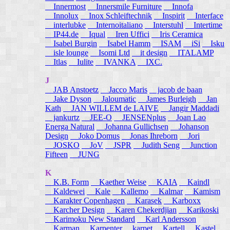
Innermost
Innersmile Furniture
Innofa
Innolux
Inox Schleiftechnik
Inspirit
Interface
interlubke
Internoitaliano
Interstuhl
Intertime
IP44.de
Iqual
Iren Uffici
Iris Ceramica
Isabel Burgin
Isabel Hamm
ISAM
iSi
Isku
isle lounge
Isomi Ltd
it design
ITALAMP
Itlas
Iulite
IVANKA
IXC.
J
JAB Anstoetz
Jacco Maris
jacob de baan
Jake Dyson
Jaloumatic
James Burleigh
Jan
Kath
JAN WILLEM de LAIVE
Jangir Maddadi
jankurtz
JEE-O
JENSENplus
Joan Lao
Energa Natural
Johanna Gullichsen
Johanson
Design
Joko Domus
Jonas Ihreborn
Jori
JOSKO
JoV
JSPR
Judith Seng
Junction
Fifteen
JUNG
K
K.B. Form
Kaether Weise
KAIA
Kaindl
Kaldewei
Kale
Kallemo
Kalmar
Kamism
Karakter Copenhagen
Karasek
Karboxx
Karcher Design
Karen Chekerdjian
Karikoski
Karimoku New Standard
Karl Andersson
Karman
Karpenter
karpet
Kartell
Kastel