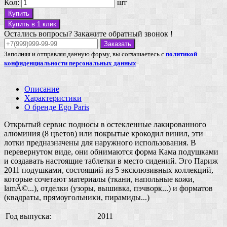
Кол:
шт
Купить
Купить в 1 клик
Остались вопросы? Закажите обратный звонок !
Заказать
Заполняя и отправляя данную форму, вы соглашаетесь с
политикой
конфиденциальности персональных данных
Описание
Характеристики
О бренде Ego Paris
Открытый сервис подносы в остекленные лакированного
алюминия (8 цветов) или покрытые крокодил винил, эти
лотки предназначены для наружного использования. В
перевернутом виде, они обнимаются форма Кама подушками
и создавать настоящие таблетки в место сидений. Эго Париж
2011 подушками, состоящий из 5 эксклюзивных коллекций,
которые сочетают материалы (ткани, напольные кожи,
lamÃ©...), отделки (узоры, вышивка, пэчворк...) и форматов
(квадраты, прямоугольники, пирамиды...)
Год выпуска:
2011