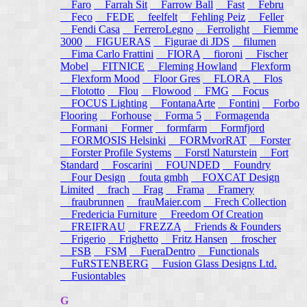
Faro
Farrah Sit
Farrow Ball
Fast
Febru
Feco
FEDE
feelfelt
Fehling Peiz
Feller
Fendi Casa
FerreroLegno
Ferrolight
Fiemme
3000
FIGUERAS
Figurae di JDS
filumen
Fima Carlo Frattini
FIORA
fioroni
Fischer
Mobel
FITNICE
Fleming Howland
Flexform
Flexform Mood
Floor Gres
FLORA
Flos
Flototto
Flou
Flowood
FMG
Focus
FOCUS Lighting
FontanaArte
Fontini
Forbo
Flooring
Forhouse
Forma 5
Formagenda
Formani
Former
formfarm
Formfjord
FORMOSIS Helsinki
FORMvorRAT
Forster
Forster Profile Systems
Forstl Naturstein
Fort
Standard
Foscarini
FOUNDED
Foundry
Four Design
fouta gmbh
FOXCAT Design
Limited
frach
Frag
Frama
Framery
fraubrunnen
frauMaier.com
Frech Collection
Fredericia Furniture
Freedom Of Creation
FREIFRAU
FREZZA
Friends & Founders
Frigerio
Frighetto
Fritz Hansen
froscher
FSB
FSM
FueraDentro
Functionals
FuRSTENBERG
Fusion Glass Designs Ltd.
Fusiontables
G