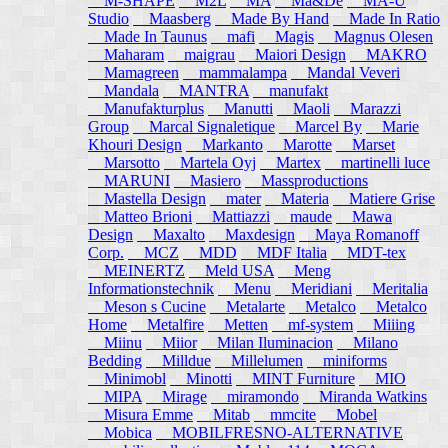
M-SHAPE
M2L
MA
Ma&De
MA-U
Studio
Maasberg
Made By Hand
Made In Ratio
Made In Taunus
mafi
Magis
Magnus Olesen
Maharam
maigrau
Maiori Design
MAKRO
Mamagreen
mammalampa
Mandal Veveri
Mandala
MANTRA
manufakt
Manufakturplus
Manutti
Maoli
Marazzi
Group
Marcal Signaletique
Marcel By
Marie
Khouri Design
Markanto
Marotte
Marset
Marsotto
Martela Oyj
Martex
martinelli luce
MARUNI
Masiero
Massproductions
Mastella Design
mater
Materia
Matiere Grise
Matteo Brioni
Mattiazzi
maude
Mawa
Design
Maxalto
Maxdesign
Maya Romanoff
Corp.
MCZ
MDD
MDF Italia
MDT-tex
MEINERTZ
Meld USA
Meng
Informationstechnik
Menu
Meridiani
Meritalia
Meson s Cucine
Metalarte
Metalco
Metalco
Home
Metalfire
Metten
mf-system
Miiing
Miinu
Miior
Milan Iluminacion
Milano
Bedding
Milldue
Millelumen
miniforms
Minimobl
Minotti
MINT Furniture
MIO
MIPA
Mirage
miramondo
Miranda Watkins
Misura Emme
Mitab
mmcite
Mobel
Mobica
MOBILFRESNO-ALTERNATIVE