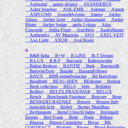
Artmodul
arturo alvarez
ASANDERUS
Asher Israelow
ASK-EMIL
Askman
Aspeqt
ASPLUND
Assemblyroom
Atanor
Atelier
Alinea
Atelier Areti
Atelier Haussmann
Atelier
Pfister
Atelier Sedap
atelje Lyktan
Atlas
Concorde
Attika Feuer
Auerberg
Austroflamm
Authentics
AV Mazzega
AVO
AXEL VEIT
Axo Light
AXOR
Ayal Rosin
B
B&B Italia
B+W
B-LINE
B-T Design
B.LUX
B.R.F
Baccarat
Baltensweiler
Balzar Beskow
BANTIE
Bark
Baroncelli
BarovierToso
Basalte
BassamFellows
BAUX
BBB emmebonacina
Bd Barcelona
Beadlight
BEAU-BIEN
BEdesign
Bedont
Beek collection
BEGA
behr
Belfakto
Bellboy
BELTA-FRAJUMAR
BELUX
Bench
Benchmark Furniture
Bencore
Bene
BENKERT-BAENKE
Bensen
Bensen Italy
benwirth licht
Berbel
Berger Metallbau
Berlintapete
Bernd Unrecht lights
Bernhardt
Design
Bert Frank
Bette
Bigla
Billiani
Bisazza
Bitossi Ceramiche
Bivaq
BK
CONTRACT
Blofield
Blome
Blond Belysning