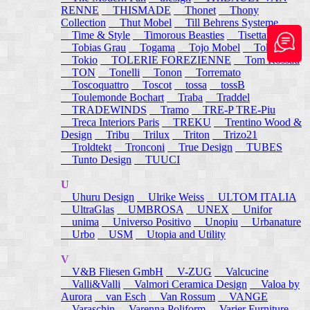
RENNE
THISMADE
Thonet
Thony
Collection
Thut Mobel
Till Behrens Systeme
Time & Style
Timorous Beasties
Tisettanta
Tobias Grau
Togama
Tojo Mobel
Token
Tokio
TOLERIE FOREZIENNE
Tom Rossau
TON
Tonelli
Tonon
Torremato
Toscoquattro
Toscot
tossa
tossB
Toulemonde Bochart
Traba
Traddel
TRADEWINDS
Tramo
TRE-P TRE-Piu
Treca Interiors Paris
TREKU
Trentino Wood &
Design
Tribu
Trilux
Triton
Trizo21
Troldtekt
Tronconi
True Design
TUBES
Tunto Design
TUUCI
U
Uhuru Design
Ulrike Weiss
ULTOM ITALIA
UltraGlas
UMBROSA
UNEX
Unifor
unima
Universo Positivo
Unopiu
Urbanature
Urbo
USM
Utopia and Utility
V
V&B Fliesen GmbH
V-ZUG
Valcucine
Valli&Valli
Valmori Ceramica Design
Valoa by
Aurora
van Esch
Van Rossum
VANGE
Varaschin
Varenna Poliform
Varier Furniture