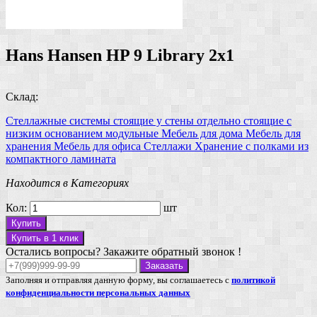
Hans Hansen HP 9 Library 2x1
Склад:
Стеллажные системы
стоящие у стены
отдельно стоящие
с
низким основанием
модульные
Мебель для дома
Мебель для
хранения
Мебель для офиса
Стеллажи
Хранение
с полками из
компактного ламината
Находится в Категориях
Кол:
шт
Купить
Купить в 1 клик
Остались вопросы? Закажите обратный звонок !
Заказать
Заполняя и отправляя данную форму, вы соглашаетесь с
политикой
конфиденциальности персональных данных