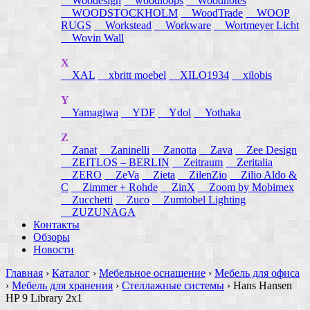
Woodesign
woodloops
Woodnotes
WOODSTOCKHOLM
WoodTrade
WOOP
RUGS
Workstead
Workware
Wortmeyer Licht
Wovin Wall
X
XAL
xbritt moebel
XILO1934
xilobis
Y
Yamagiwa
YDF
Ydol
Yothaka
Z
Zanat
Zaninelli
Zanotta
Zava
Zee Design
ZEITLOS – BERLIN
Zeitraum
Zeritalia
ZERO
ZeVa
Zieta
ZilenZio
Zilio Aldo &
C
Zimmer + Rohde
ZinX
Zoom by Mobimex
Zucchetti
Zuco
Zumtobel Lighting
ZUZUNAGA
Контакты
Обзоры
Новости
Главная
›
Каталог
›
Мебельное оснащение
›
Мебель для офиса
›
Мебель для хранения
›
Стеллажные системы
›
Hans Hansen
HP 9 Library 2x1