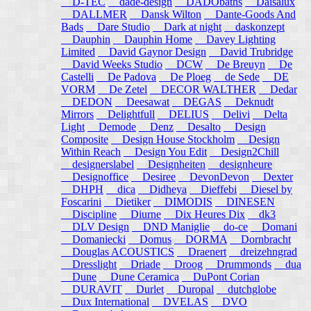
D-TEC
dade-design
DADObaths
Daisalux
DALLMER
Dansk Wilton
Dante-Goods And
Bads
Dare Studio
Dark at night
daskonzept
Dauphin
Dauphin Home
Davey Lighting
Limited
David Gaynor Design
David Trubridge
David Weeks Studio
DCW
De Breuyn
De
Castelli
De Padova
De Ploeg
de Sede
DE
VORM
De Zetel
DECOR WALTHER
Dedar
DEDON
Deesawat
DEGAS
Deknudt
Mirrors
Delightfull
DELIUS
Delivi
Delta
Light
Demode
Denz
Desalto
Design
Composite
Design House Stockholm
Design
Within Reach
Design You Edit
Design2Chill
designerslabel
Designheiten
designheure
Designoffice
Desiree
DevonDevon
Dexter
DHPH
dica
Didheya
Dieffebi
Diesel by
Foscarini
Dietiker
DIMODIS
DINESEN
Discipline
Diurne
Dix Heures Dix
dk3
DLV Design
DND Maniglie
do-ce
Domani
Domaniecki
Domus
DORMA
Dornbracht
Douglas ACOUSTICS
Draenert
dreizehngrad
Dresslight
Driade
Droog
Drummonds
dua
Dune
Dune Ceramica
DuPont Corian
DURAVIT
Durlet
Duropal
dutchglobe
Dux International
DVELAS
DVO