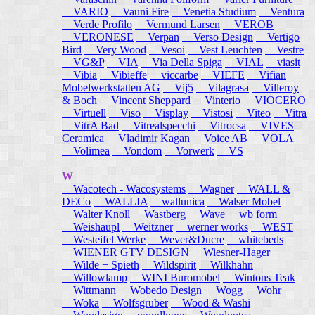
VARIO
Vauni Fire
Venetia Studium
Ventura
Verde Profilo
Vermund Larsen
VEROB
VERONESE
Verpan
Verso Design
Vertigo
Bird
Very Wood
Vesoi
Vest Leuchten
Vestre
VG&P
VIA
Via Della Spiga
VIAL
viasit
Vibia
Vibieffe
viccarbe
VIEFE
Vifian
Mobelwerkstatten AG
Vij5
Vilagrasa
Villeroy
& Boch
Vincent Sheppard
Vinterio
VIOCERO
Virtuell
Viso
Visplay
Vistosi
Viteo
Vitra
VitrA Bad
Vitrealspecchi
Vitrocsa
VIVES
Ceramica
Vladimir Kagan
Voice AB
VOLA
Volimea
Vondom
Vorwerk
VS
W
Wacotech - Wacosystems
Wagner
WALL &
DECo
WALLIA
wallunica
Walser Mobel
Walter Knoll
Wastberg
Wave
wb form
Weishaupl
Weitzner
werner works
WEST
Westeifel Werke
Wever&Ducre
whitebeds
WIENER GTV DESIGN
Wiesner-Hager
Wilde + Spieth
Wildspirit
Wilkhahn
Willowlamp
WINI Buromobel
Wintons Teak
Wittmann
Wobedo Design
Wogg
Wohr
Woka
Wolfsgruber
Wood & Washi