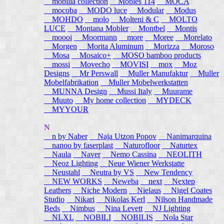
mobilia collection
Mobles 114
MOCA
mocoba
MODO luce
Modular
Modus
MOHDO
molo
Molteni & C
MOLTO
LUCE
Montana Mobler
Montbel
Montis
moooi
Moormann
more
Moree
Morelato
Morgen
Morita Aluminum
Morizza
Moroso
Mosa
Mosaico+
MOSO bamboo products
mossi
Movecho
MOVISI
mox
Moz
Designs
Mr Perswall
Muller Manufaktur
Muller
Mobelfabrikation
Muller Mobelwerkstatten
MUNNA Design
Mussi Italy
Muurame
Muuto
My home collection
MYDECK
MYYOUR
N
n by Naber
Naja Utzon Popov
Nanimarquina
nanoo by faserplast
Naturofloor
Naturtex
Naula
Naver
Nemo Cassina
NEOLITH
Neoz Lighting
Neue Wiener Werkstatte
Neustahl
Neutra by VS
New Tendency
NEW WORKS
Neweba
next
Nextep
Leathers
Niche Modern
Nielaus
Nigel Coates
Studio
Nikari
Nikolas Kerl
Nilson Handmade
Beds
Nimbus
Nina Levett
NJ Lighting
NLXL
NOBILI
NOBILIS
Nola Star