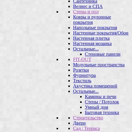
Сантехника
Велнес и СПА
Стены и пол
Ковры и рулонные
покрытия
Напольные покрытия
Настенные покрытия/Обои
Настенная плитка
Настенная мозаика
Остальные...
Стеновые панели
FIT-OUT
Модульные пространства
Розетки
Фурнитура
Текстиль
Акустика помещений
Остальные...
Камины и печи
Стены / Потолок
Умный дом
Бытовая техника
Строительство
Двери
Сад / Терраса