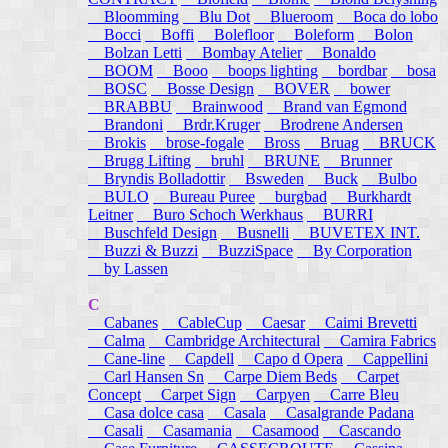
Bloomming
Blu Dot
Blueroom
Boca do lobo
Bocci
Boffi
Bolefloor
Boleform
Bolon
Bolzan Letti
Bombay Atelier
Bonaldo
BOOM
Booo
boops lighting
bordbar
bosa
BOSC
Bosse Design
BOVER
bower
BRABBU
Brainwood
Brand van Egmond
Brandoni
Brdr.Kruger
Brodrene Andersen
Brokis
brose-fogale
Bross
Bruag
BRUCK
Brugg Lifting
bruhl
BRUNE
Brunner
Bryndis Bolladottir
Bsweden
Buck
Bulbo
BULO
Bureau Puree
burgbad
Burkhardt
Leitner
Buro Schoch Werkhaus
BURRI
Buschfeld Design
Busnelli
BUVETEX INT.
Buzzi & Buzzi
BuzziSpace
By Corporation
by Lassen
C
Cabanes
CableCup
Caesar
Caimi Brevetti
Calma
Cambridge Architectural
Camira Fabrics
Cane-line
Capdell
Capo d Opera
Cappellini
Carl Hansen Sn
Carpe Diem Beds
Carpet
Concept
Carpet Sign
Carpyen
Carre Bleu
Casa dolce casa
Casala
Casalgrande Padana
Casali
Casamania
Casamood
Cascando