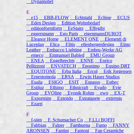
Dynamobel
E
e15
EBB-FLOW
Echtstahl
Eclisse
ECUS
Eden Design
Edition Wohnbedarf
editionformform
EeStairs
Effegibi
eggersmann
Ego Paris
eigenmannDUROT
Eleanor Home
ELEMENT ONE
Elementi di
Luceplan
Elica
Elitis
ellenbergerdesign
Elmo
Leather
Embacco Lighting
Embru-Werke AG
emeco
Emmanuel Babled
EMU Group
ENEA
Engelbrechts
ENNE
Enrico
Pellizzoni
ENVATECH
Eponimo
Equipo DRT
EQUITONE
Erba Italia
Ercol
Erik Jorgensen
Ernestomeda
ERSA
Erwin Hauer Studios
Esaila
ESIGO
ESIT
Espasso
Esthec
Estiluz
Ethimo
Ethnicraft
Evado
Evie
Group
EVOline
Evonik Rohm
ewo
EX-T
Expormim
Extendo
Extratapete
extremis
Ezarri
F
f-sign
F. Schumacher Co
F.LLi BOFFI
Fabbian
Falper
Fambuena
Famo
FANNY
ARONSEN
Fantini
Fantoni
Fap Ceramiche