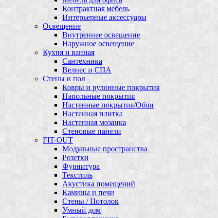
Контрактная мебель
Интерьерные аксессуары
Освещение
Внутреннее освещение
Наружное освещение
Кухня и ванная
Сантехника
Велнес и СПА
Стены и пол
Ковры и рулонные покрытия
Напольные покрытия
Настенные покрытия/Обои
Настенная плитка
Настенная мозаика
Стеновые панели
FIT-OUT
Модульные пространства
Розетки
Фурнитура
Текстиль
Акустика помещений
Камины и печи
Стены / Потолок
Умный дом