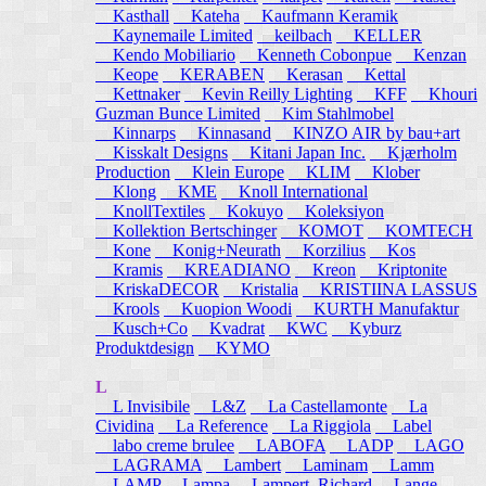
Kasthall
Kateha
Kaufmann Keramik
Kaynemaile Limited
keilbach
KELLER
Kendo Mobiliario
Kenneth Cobonpue
Kenzan
Keope
KERABEN
Kerasan
Kettal
Kettnaker
Kevin Reilly Lighting
KFF
Khouri
Guzman Bunce Limited
Kim Stahlmobel
Kinnarps
Kinnasand
KINZO AIR by bau+art
Kisskalt Designs
Kitani Japan Inc.
Kjærholm
Production
Klein Europe
KLIM
Klober
Klong
KME
Knoll International
KnollTextiles
Kokuyo
Koleksiyon
Kollektion Bertschinger
KOMOT
KOMTECH
Kone
Konig+Neurath
Korzilius
Kos
Kramis
KREADIANO
Kreon
Kriptonite
KriskaDECOR
Kristalia
KRISTIINA LASSUS
Krools
Kuopion Woodi
KURTH Manufaktur
Kusch+Co
Kvadrat
KWC
Kyburz
Produktdesign
KYMO
L
L Invisibile
L&Z
La Castellamonte
La
Cividina
La Reference
La Riggiola
Label
labo creme brulee
LABOFA
LADP
LAGO
LAGRAMA
Lambert
Laminam
Lamm
LAMP
Lampa
Lampert, Richard
Lange