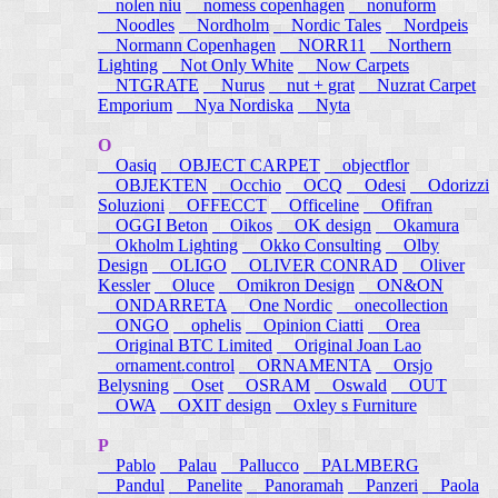
nolen niu
nomess copenhagen
nonuform
Noodles
Nordholm
Nordic Tales
Nordpeis
Normann Copenhagen
NORR11
Northern
Lighting
Not Only White
Now Carpets
NTGRATE
Nurus
nut + grat
Nuzrat Carpet
Emporium
Nya Nordiska
Nyta
O
Oasiq
OBJECT CARPET
objectflor
OBJEKTEN
Occhio
OCQ
Odesi
Odorizzi
Soluzioni
OFFECCT
Officeline
Ofifran
OGGI Beton
Oikos
OK design
Okamura
Okholm Lighting
Okko Consulting
Olby
Design
OLIGO
OLIVER CONRAD
Oliver
Kessler
Oluce
Omikron Design
ON&ON
ONDARRETA
One Nordic
onecollection
ONGO
ophelis
Opinion Ciatti
Orea
Original BTC Limited
Original Joan Lao
ornament.control
ORNAMENTA
Orsjo
Belysning
Oset
OSRAM
Oswald
OUT
OWA
OXIT design
Oxley s Furniture
P
Pablo
Palau
Pallucco
PALMBERG
Pandul
Panelite
Panoramah
Panzeri
Paola