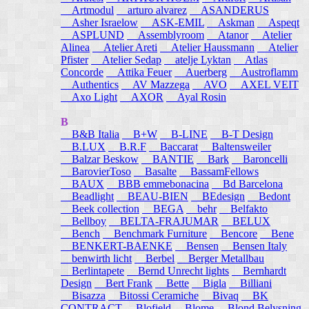
Artmodul
arturo alvarez
ASANDERUS
Asher Israelow
ASK-EMIL
Askman
Aspeqt
ASPLUND
Assemblyroom
Atanor
Atelier
Alinea
Atelier Areti
Atelier Haussmann
Atelier
Pfister
Atelier Sedap
atelje Lyktan
Atlas
Concorde
Attika Feuer
Auerberg
Austroflamm
Authentics
AV Mazzega
AVO
AXEL VEIT
Axo Light
AXOR
Ayal Rosin
B
B&B Italia
B+W
B-LINE
B-T Design
B.LUX
B.R.F
Baccarat
Baltensweiler
Balzar Beskow
BANTIE
Bark
Baroncelli
BarovierToso
Basalte
BassamFellows
BAUX
BBB emmebonacina
Bd Barcelona
Beadlight
BEAU-BIEN
BEdesign
Bedont
Beek collection
BEGA
behr
Belfakto
Bellboy
BELTA-FRAJUMAR
BELUX
Bench
Benchmark Furniture
Bencore
Bene
BENKERT-BAENKE
Bensen
Bensen Italy
benwirth licht
Berbel
Berger Metallbau
Berlintapete
Bernd Unrecht lights
Bernhardt
Design
Bert Frank
Bette
Bigla
Billiani
Bisazza
Bitossi Ceramiche
Bivaq
BK
CONTRACT
Blofield
Blome
Blond Belysning