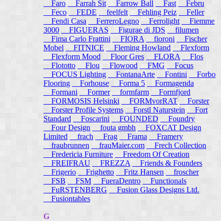
Faro
Farrah Sit
Farrow Ball
Fast
Febru
Feco
FEDE
feelfelt
Fehling Peiz
Feller
Fendi Casa
FerreroLegno
Ferrolight
Fiemme
3000
FIGUERAS
Figurae di JDS
filumen
Fima Carlo Frattini
FIORA
fioroni
Fischer
Mobel
FITNICE
Fleming Howland
Flexform
Flexform Mood
Floor Gres
FLORA
Flos
Flototto
Flou
Flowood
FMG
Focus
FOCUS Lighting
FontanaArte
Fontini
Forbo
Flooring
Forhouse
Forma 5
Formagenda
Formani
Former
formfarm
Formfjord
FORMOSIS Helsinki
FORMvorRAT
Forster
Forster Profile Systems
Forstl Naturstein
Fort
Standard
Foscarini
FOUNDED
Foundry
Four Design
fouta gmbh
FOXCAT Design
Limited
frach
Frag
Frama
Framery
fraubrunnen
frauMaier.com
Frech Collection
Fredericia Furniture
Freedom Of Creation
FREIFRAU
FREZZA
Friends & Founders
Frigerio
Frighetto
Fritz Hansen
froscher
FSB
FSM
FueraDentro
Functionals
FuRSTENBERG
Fusion Glass Designs Ltd.
Fusiontables
G