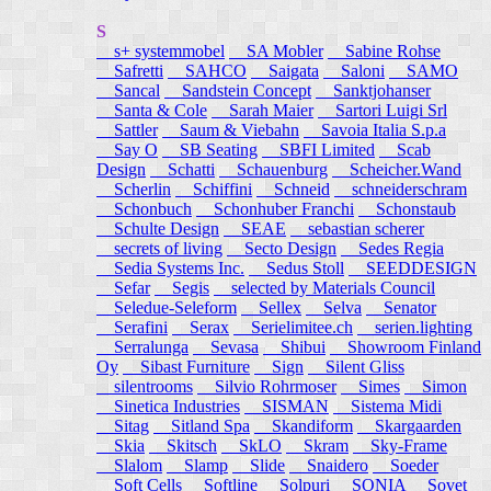
S
s+ systemmobel
SA Mobler
Sabine Rohse
Safretti
SAHCO
Saigata
Saloni
SAMO
Sancal
Sandstein Concept
Sanktjohanser
Santa & Cole
Sarah Maier
Sartori Luigi Srl
Sattler
Saum & Viebahn
Savoia Italia S.p.a
Say O
SB Seating
SBFI Limited
Scab
Design
Schatti
Schauenburg
Scheicher.Wand
Scherlin
Schiffini
Schneid
schneiderschram
Schonbuch
Schonhuber Franchi
Schonstaub
Schulte Design
SEAE
sebastian scherer
secrets of living
Secto Design
Sedes Regia
Sedia Systems Inc.
Sedus Stoll
SEEDDESIGN
Sefar
Segis
selected by Materials Council
Seledue-Seleform
Sellex
Selva
Senator
Serafini
Serax
Serielimitee.ch
serien.lighting
Serralunga
Sevasa
Shibui
Showroom Finland
Oy
Sibast Furniture
Sign
Silent Gliss
silentrooms
Silvio Rohrmoser
Simes
Simon
Sinetica Industries
SISMAN
Sistema Midi
Sitag
Sitland Spa
Skandiform
Skargaarden
Skia
Skitsch
SkLO
Skram
Sky-Frame
Slalom
Slamp
Slide
Snaidero
Soeder
Soft Cells
Softline
Solpuri
SONIA
Sovet