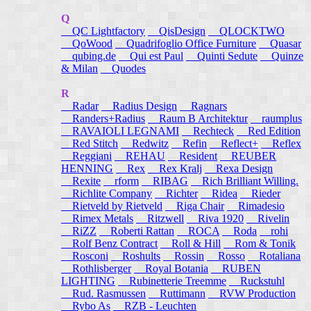
Q
QC Lightfactory
QisDesign
QLOCKTWO
QoWood
Quadrifoglio Office Furniture
Quasar
qubing.de
Qui est Paul
Quinti Sedute
Quinze
& Milan
Quodes
R
Radar
Radius Design
Ragnars
Randers+Radius
Raum B Architektur
raumplus
RAVAIOLI LEGNAMI
Rechteck
Red Edition
Red Stitch
Redwitz
Refin
Reflect+
Reflex
Reggiani
REHAU
Resident
REUBER
HENNING
Rex
Rex Kralj
Rexa Design
Rexite
rform
RIBAG
Rich Brilliant Willing.
Richlite Company
Richter
Ridea
Rieder
Rietveld by Rietveld
Riga Chair
Rimadesio
Rimex Metals
Ritzwell
Riva 1920
Rivelin
RiZZ
Roberti Rattan
ROCA
Roda
rohi
Rolf Benz Contract
Roll & Hill
Rom & Tonik
Rosconi
Roshults
Rossin
Rosso
Rotaliana
Rothlisberger
Royal Botania
RUBEN
LIGHTING
Rubinetterie Treemme
Ruckstuhl
Rud. Rasmussen
Ruttimann
RVW Production
Rybo As
RZB - Leuchten