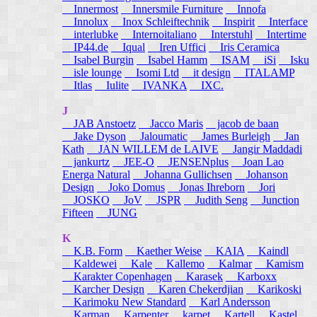
Innermost
Innersmile Furniture
Innofa
Innolux
Inox Schleiftechnik
Inspirit
Interface
interlubke
Internoitaliano
Interstuhl
Intertime
IP44.de
Iqual
Iren Uffici
Iris Ceramica
Isabel Burgin
Isabel Hamm
ISAM
iSi
Isku
isle lounge
Isomi Ltd
it design
ITALAMP
Itlas
Iulite
IVANKA
IXC.
J
JAB Anstoetz
Jacco Maris
jacob de baan
Jake Dyson
Jaloumatic
James Burleigh
Jan
Kath
JAN WILLEM de LAIVE
Jangir Maddadi
jankurtz
JEE-O
JENSENplus
Joan Lao
Energa Natural
Johanna Gullichsen
Johanson
Design
Joko Domus
Jonas Ihreborn
Jori
JOSKO
JoV
JSPR
Judith Seng
Junction
Fifteen
JUNG
K
K.B. Form
Kaether Weise
KAIA
Kaindl
Kaldewei
Kale
Kallemo
Kalmar
Kamism
Karakter Copenhagen
Karasek
Karboxx
Karcher Design
Karen Chekerdjian
Karikoski
Karimoku New Standard
Karl Andersson
Karman
Karpenter
karpet
Kartell
Kastel