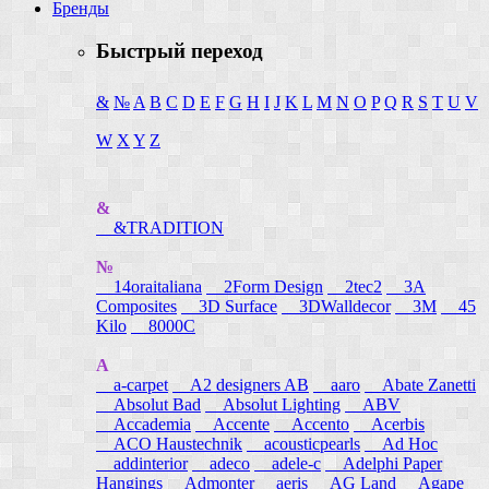
Бренды
Быстрый переход
&
№
A
B
C
D
E
F
G
H
I
J
K
L
M
N
O
P
Q
R
S
T
U
V
W
X
Y
Z
&
&TRADITION
№
14oraitaliana
2Form Design
2tec2
3A
Composites
3D Surface
3DWalldecor
3M
45
Kilo
8000C
A
a-carpet
A2 designers AB
aaro
Abate Zanetti
Absolut Bad
Absolut Lighting
ABV
Accademia
Accente
Accento
Acerbis
ACO Haustechnik
acousticpearls
Ad Hoc
addinterior
adeco
adele-c
Adelphi Paper
Hangings
Admonter
aeris
AG Land
Agape