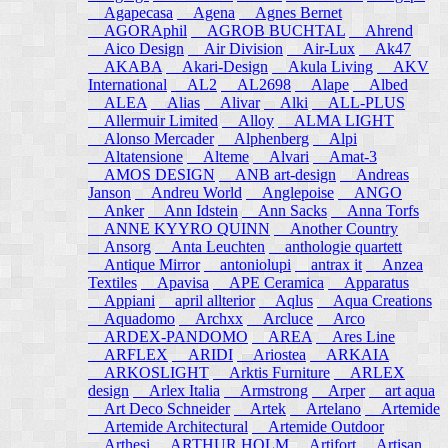
Agapecasa
Agena
Agnes Bernet
AGORAphil
AGROB BUCHTAL
Ahrend
Aico Design
Air Division
Air-Lux
Ak47
AKABA
Akari-Design
Akula Living
AKV
International
AL2
AL2698
Alape
Albed
ALEA
Alias
Alivar
Alki
ALL-PLUS
Allermuir Limited
Alloy
ALMA LIGHT
Alonso Mercader
Alphenberg
Alpi
Altatensione
Alteme
Alvari
Amat-3
AMOS DESIGN
ANB art-design
Andreas
Janson
Andreu World
Anglepoise
ANGO
Anker
Ann Idstein
Ann Sacks
Anna Torfs
ANNE KYYRO QUINN
Another Country
Ansorg
Anta Leuchten
anthologie quartett
Antique Mirror
antoniolupi
antrax it
Anzea
Textiles
Apavisa
APE Ceramica
Apparatus
Appiani
april allterior
Aqlus
Aqua Creations
Aquadomo
Archxx
Arcluce
Arco
ARDEX-PANDOMO
AREA
Ares Line
ARFLEX
ARIDI
Ariostea
ARKAIA
ARKOSLIGHT
Arktis Furniture
ARLEX
design
Arlex Italia
Armstrong
Arper
art aqua
Art Deco Schneider
Artek
Artelano
Artemide
Artemide Architectural
Artemide Outdoor
Arthesi
ARTHUR HOLM
Artifort
Artisan