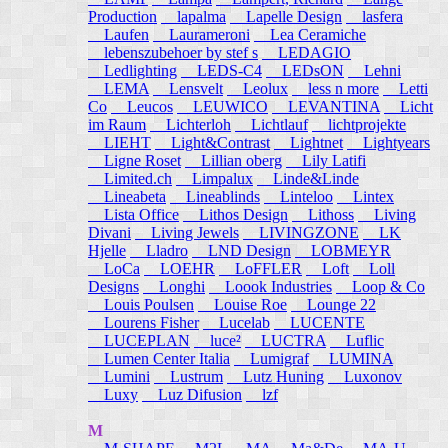
Production
lapalma
Lapelle Design
lasfera
Laufen
Laurameroni
Lea Ceramiche
lebenszubehoer by stef s
LEDAGIO
Ledlighting
LEDS-C4
LEDsON
Lehni
LEMA
Lensvelt
Leolux
less n more
Letti
Co
Leucos
LEUWICO
LEVANTINA
Licht
im Raum
Lichterloh
Lichtlauf
lichtprojekte
LIEHT
Light&Contrast
Lightnet
Lightyears
Ligne Roset
Lillian oberg
Lily Latifi
Limited.ch
Limpalux
Linde&Linde
Lineabeta
Lineablinds
Linteloo
Lintex
Lista Office
Lithos Design
Lithoss
Living
Divani
Living Jewels
LIVINGZONE
LK
Hjelle
Lladro
LND Design
LOBMEYR
LoCa
LOEHR
LoFFLER
Loft
Loll
Designs
Longhi
Loook Industries
Loop & Co
Louis Poulsen
Louise Roe
Lounge 22
Lourens Fisher
Lucelab
LUCENTE
LUCEPLAN
luce²
LUCTRA
Luflic
Lumen Center Italia
Lumigraf
LUMINA
Lumini
Lustrum
Lutz Huning
Luxonov
Luxy
Luz Difusion
lzf
M