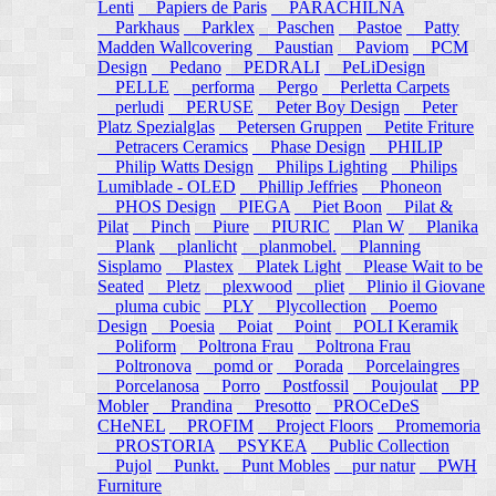
Lenti
Papiers de Paris
PARACHILNA
Parkhaus
Parklex
Paschen
Pastoe
Patty
Madden Wallcovering
Paustian
Paviom
PCM
Design
Pedano
PEDRALI
PeLiDesign
PELLE
performa
Pergo
Perletta Carpets
perludi
PERUSE
Peter Boy Design
Peter
Platz Spezialglas
Petersen Gruppen
Petite Friture
Petracers Ceramics
Phase Design
PHILIP
Philip Watts Design
Philips Lighting
Philips
Lumiblade - OLED
Phillip Jeffries
Phoneon
PHOS Design
PIEGA
Piet Boon
Pilat &
Pilat
Pinch
Piure
PIURIC
Plan W
Planika
Plank
planlicht
planmobel.
Planning
Sisplamo
Plastex
Platek Light
Please Wait to be
Seated
Pletz
plexwood
pliet
Plinio il Giovane
pluma cubic
PLY
Plycollection
Poemo
Design
Poesia
Poiat
Point
POLI Keramik
Poliform
Poltrona Frau
Poltrona Frau
Poltronova
pomd or
Porada
Porcelaingres
Porcelanosa
Porro
Postfossil
Poujoulat
PP
Mobler
Prandina
Presotto
PROCeDeS
CHeNEL
PROFIM
Project Floors
Promemoria
PROSTORIA
PSYKEA
Public Collection
Pujol
Punkt.
Punt Mobles
pur natur
PWH
Furniture