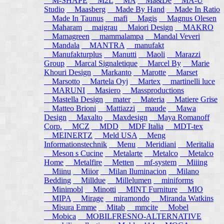
M-SHAPE
M2L
MA
Ma&De
MA-U
Studio
Maasberg
Made By Hand
Made In Ratio
Made In Taunus
mafi
Magis
Magnus Olesen
Maharam
maigrau
Maiori Design
MAKRO
Mamagreen
mammalampa
Mandal Veveri
Mandala
MANTRA
manufakt
Manufakturplus
Manutti
Maoli
Marazzi
Group
Marcal Signaletique
Marcel By
Marie
Khouri Design
Markanto
Marotte
Marset
Marsotto
Martela Oyj
Martex
martinelli luce
MARUNI
Masiero
Massproductions
Mastella Design
mater
Materia
Matiere Grise
Matteo Brioni
Mattiazzi
maude
Mawa
Design
Maxalto
Maxdesign
Maya Romanoff
Corp.
MCZ
MDD
MDF Italia
MDT-tex
MEINERTZ
Meld USA
Meng
Informationstechnik
Menu
Meridiani
Meritalia
Meson s Cucine
Metalarte
Metalco
Metalco
Home
Metalfire
Metten
mf-system
Miiing
Miinu
Miior
Milan Iluminacion
Milano
Bedding
Milldue
Millelumen
miniforms
Minimobl
Minotti
MINT Furniture
MIO
MIPA
Mirage
miramondo
Miranda Watkins
Misura Emme
Mitab
mmcite
Mobel
Mobica
MOBILFRESNO-ALTERNATIVE