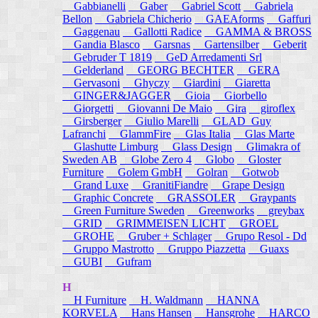
Gabbianelli
Gaber
Gabriel Scott
Gabriela
Bellon
Gabriela Chicherio
GAEAforms
Gaffuri
Gaggenau
Gallotti Radice
GAMMA & BROSS
Gandia Blasco
Garsnas
Gartensilber
Geberit
Gebruder T 1819
GeD Arredamenti Srl
Gelderland
GEORG BECHTER
GERA
Gervasoni
Ghyczy
Giardini
Giaretta
GINGER&JAGGER
Gioia
Giorbello
Giorgetti
Giovanni De Maio
Gira
giroflex
Girsberger
Giulio Marelli
GLAD_Guy
Lafranchi
GlammFire
Glas Italia
Glas Marte
Glashutte Limburg
Glass Design
Glimakra of
Sweden AB
Globe Zero 4
Globo
Gloster
Furniture
Golem GmbH
Golran
Gotwob
Grand Luxe
GranitiFiandre
Grape Design
Graphic Concrete
GRASSOLER
Graypants
Green Furniture Sweden
Greenworks
greybax
GRID
GRIMMEISEN LICHT
GROEL
GROHE
Gruber + Schlager
Grupo Resol - Dd
Gruppo Mastrotto
Gruppo Piazzetta
Guaxs
GUBI
Gufram
H
H Furniture
H. Waldmann
HANNA
KORVELA
Hans Hansen
Hansgrohe
HARCO