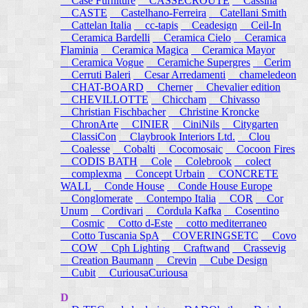
Case Furniture
CASSECROUTE
Cassina
CASTE
Castelhano-Ferreira
Catellani Smith
Cattelan Italia
cc-tapis
Ceadesign
Ceil-In
Ceramica Bardelli
Ceramica Cielo
Ceramica
Flaminia
Ceramica Magica
Ceramica Mayor
Ceramica Vogue
Ceramiche Supergres
Cerim
Cerruti Baleri
Cesar Arredamenti
chameledeon
CHAT-BOARD
Cherner
Chevalier edition
CHEVILLOTTE
Chiccham
Chivasso
Christian Fischbacher
Christine Kroncke
ChronArte
CINIER
CiniNils
Citygarten
ClassiCon
Claybrook Interiors Ltd.
Clou
Coalesse
Cobalti
Cocomosaic
Cocoon Fires
CODIS BATH
Cole
Colebrook
colect
complexma
Concept Urbain
CONCRETE
WALL
Conde House
Conde House Europe
Conglomerate
Contempo Italia
COR
Cor
Unum
Cordivari
Cordula Kafka
Cosentino
Cosmic
Cotto d-Este
cotto mediterraneo
Cotto Tuscania SpA
COVERINGSETC
Covo
COW
Cph Lighting
Craftwand
Crassevig
Creation Baumann
Crevin
Cube Design
Cubit
CuriousaCuriousa
D