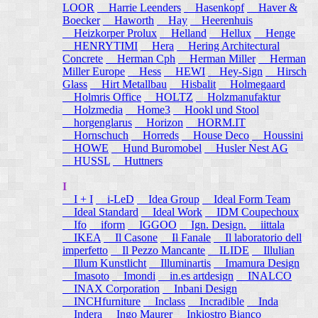
LOOR
Harrie Leenders
Hasenkopf
Haver &
Boecker
Haworth
Hay
Heerenhuis
Heizkorper Prolux
Helland
Hellux
Henge
HENRYTIMI
Hera
Hering Architectural
Concrete
Herman Cph
Herman Miller
Herman
Miller Europe
Hess
HEWI
Hey-Sign
Hirsch
Glass
Hirt Metallbau
Hisbalit
Holmegaard
Holmris Office
HOLTZ
Holzmanufaktur
Holzmedia
Home3
Hookl und Stool
horgenglarus
Horizon
HORM.IT
Hornschuch
Horreds
House Deco
Houssini
HOWE
Hund Buromobel
Husler Nest AG
HUSSL
Huttners
I
I + I
i-LeD
Idea Group
Ideal Form Team
Ideal Standard
Ideal Work
IDM Coupechoux
Ifo
iform
IGGOO
Ign. Design.
iittala
IKEA
Il Casone
Il Fanale
Il laboratorio dell
imperfetto
Il Pezzo Mancante
ILIDE
Illulian
Illum Kunstlicht
Illuminartis
Imamura Design
Imasoto
Imondi
in.es artdesign
INALCO
INAX Corporation
Inbani Design
INCHfurniture
Inclass
Incradible
Inda
Indera
Ingo Maurer
Inkiostro Bianco