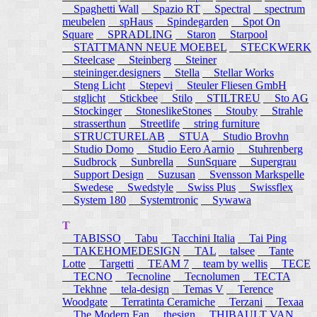
Spaghetti Wall
Spazio RT
Spectral
spectrum
meubelen
spHaus
Spindegarden
Spot On
Square
SPRADLING
Staron
Starpool
STATTMANN NEUE MOEBEL
STECKWERK
Steelcase
Steinberg
Steiner
steininger.designers
Stella
Stellar Works
Steng Licht
Stepevi
Steuler Fliesen GmbH
stglicht
Stickbee
Stilo
STILTREU
Sto AG
Stockinger
StoneslikeStones
Stouby
Strahle
strasserthun
Streetlife
string furniture
STRUCTURELAB
STUA
Studio Brovhn
Studio Domo
Studio Eero Aarnio
Stuhrenberg
Sudbrock
Sunbrella
SunSquare
Supergrau
Support Design
Suzusan
Svensson Markspelle
Swedese
Swedstyle
Swiss Plus
Swissflex
System 180
Systemtronic
Sywawa
T
TABISSO
Tabu
Tacchini Italia
Tai Ping
TAKEHOMEDESIGN
TAL
talsee
Tante
Lotte
Targetti
TEAM 7
team by wellis
TECE
TECNO
Tecnoline
Tecnolumen
TECTA
Tekhne
tela-design
Temas V
Terence
Woodgate
Terratinta Ceramiche
Terzani
Texaa
The Modern Fan
thesign
THIBAULT VAN