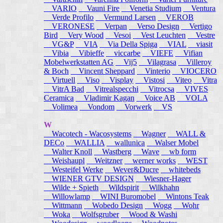
VARIO
Vauni Fire
Venetia Studium
Ventura
Verde Profilo
Vermund Larsen
VEROB
VERONESE
Verpan
Verso Design
Vertigo
Bird
Very Wood
Vesoi
Vest Leuchten
Vestre
VG&P
VIA
Via Della Spiga
VIAL
viasit
Vibia
Vibieffe
viccarbe
VIEFE
Vifian
Mobelwerkstatten AG
Vij5
Vilagrasa
Villeroy
& Boch
Vincent Sheppard
Vinterio
VIOCERO
Virtuell
Viso
Visplay
Vistosi
Viteo
Vitra
VitrA Bad
Vitrealspecchi
Vitrocsa
VIVES
Ceramica
Vladimir Kagan
Voice AB
VOLA
Volimea
Vondom
Vorwerk
VS
W
Wacotech - Wacosystems
Wagner
WALL &
DECo
WALLIA
wallunica
Walser Mobel
Walter Knoll
Wastberg
Wave
wb form
Weishaupl
Weitzner
werner works
WEST
Westeifel Werke
Wever&Ducre
whitebeds
WIENER GTV DESIGN
Wiesner-Hager
Wilde + Spieth
Wildspirit
Wilkhahn
Willowlamp
WINI Buromobel
Wintons Teak
Wittmann
Wobedo Design
Wogg
Wohr
Woka
Wolfsgruber
Wood & Washi