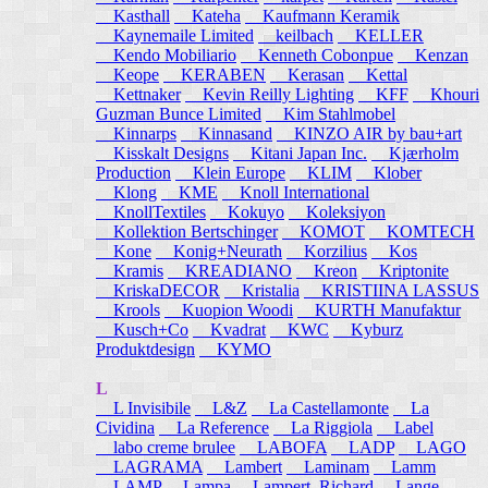
Kasthall
Kateha
Kaufmann Keramik
Kaynemaile Limited
keilbach
KELLER
Kendo Mobiliario
Kenneth Cobonpue
Kenzan
Keope
KERABEN
Kerasan
Kettal
Kettnaker
Kevin Reilly Lighting
KFF
Khouri
Guzman Bunce Limited
Kim Stahlmobel
Kinnarps
Kinnasand
KINZO AIR by bau+art
Kisskalt Designs
Kitani Japan Inc.
Kjærholm
Production
Klein Europe
KLIM
Klober
Klong
KME
Knoll International
KnollTextiles
Kokuyo
Koleksiyon
Kollektion Bertschinger
KOMOT
KOMTECH
Kone
Konig+Neurath
Korzilius
Kos
Kramis
KREADIANO
Kreon
Kriptonite
KriskaDECOR
Kristalia
KRISTIINA LASSUS
Krools
Kuopion Woodi
KURTH Manufaktur
Kusch+Co
Kvadrat
KWC
Kyburz
Produktdesign
KYMO
L
L Invisibile
L&Z
La Castellamonte
La
Cividina
La Reference
La Riggiola
Label
labo creme brulee
LABOFA
LADP
LAGO
LAGRAMA
Lambert
Laminam
Lamm
LAMP
Lampa
Lampert, Richard
Lange