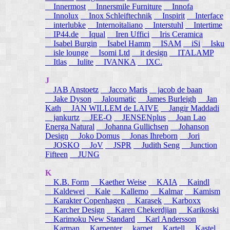
Innermost
Innersmile Furniture
Innofa
Innolux
Inox Schleiftechnik
Inspirit
Interface
interlubke
Internoitaliano
Interstuhl
Intertime
IP44.de
Iqual
Iren Uffici
Iris Ceramica
Isabel Burgin
Isabel Hamm
ISAM
iSi
Isku
isle lounge
Isomi Ltd
it design
ITALAMP
Itlas
Iulite
IVANKA
IXC.
J
JAB Anstoetz
Jacco Maris
jacob de baan
Jake Dyson
Jaloumatic
James Burleigh
Jan
Kath
JAN WILLEM de LAIVE
Jangir Maddadi
jankurtz
JEE-O
JENSENplus
Joan Lao
Energa Natural
Johanna Gullichsen
Johanson
Design
Joko Domus
Jonas Ihreborn
Jori
JOSKO
JoV
JSPR
Judith Seng
Junction
Fifteen
JUNG
K
K.B. Form
Kaether Weise
KAIA
Kaindl
Kaldewei
Kale
Kallemo
Kalmar
Kamism
Karakter Copenhagen
Karasek
Karboxx
Karcher Design
Karen Chekerdjian
Karikoski
Karimoku New Standard
Karl Andersson
Karman
Karpenter
karpet
Kartell
Kastel