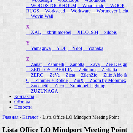
Woodesign
woodloops
Woodnotes
WOODSTOCKHOLM
WoodTrade
WOOP
RUGS
Workstead
Workware
Wortmeyer Licht
Wovin Wall
X
XAL
xbritt moebel
XILO1934
xilobis
Y
Yamagiwa
YDF
Ydol
Yothaka
Z
Zanat
Zaninelli
Zanotta
Zava
Zee Design
ZEITLOS – BERLIN
Zeitraum
Zeritalia
ZERO
ZeVa
Zieta
ZilenZio
Zilio Aldo &
C
Zimmer + Rohde
ZinX
Zoom by Mobimex
Zucchetti
Zuco
Zumtobel Lighting
ZUZUNAGA
Контакты
Обзоры
Новости
Главная
›
Каталог
›
Lista Office LO Mindport Meeting Point
Lista Office LO Mindport Meeting Point