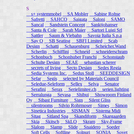
S
s+ systemmobel
SA Mobler
Sabine Rohse
Safretti
SAHCO
Saigata
Saloni
SAMO
Sancal
Sandstein Concept
Sanktjohanser
Santa & Cole
Sarah Maier
Sartori Luigi Srl
Sattler
Saum & Viebahn
Savoia Italia S.p.a
Say O
SB Seating
SBFI Limited
Scab
Design
Schatti
Schauenburg
Scheicher.Wand
Scherlin
Schiffini
Schneid
schneiderschram
Schonbuch
Schonhuber Franchi
Schonstaub
Schulte Design
SEAE
sebastian scherer
secrets of living
Secto Design
Sedes Regia
Sedia Systems Inc.
Sedus Stoll
SEEDDESIGN
Sefar
Segis
selected by Materials Council
Seledue-Seleform
Sellex
Selva
Senator
Serafini
Serax
Serielimitee.ch
serien.lighting
Serralunga
Sevasa
Shibui
Showroom Finland
Oy
Sibast Furniture
Sign
Silent Gliss
silentrooms
Silvio Rohrmoser
Simes
Simon
Sinetica Industries
SISMAN
Sistema Midi
Sitag
Sitland Spa
Skandiform
Skargaarden
Skia
Skitsch
SkLO
Skram
Sky-Frame
Slalom
Slamp
Slide
Snaidero
Soeder
Soft Cells
Softline
Solpuri
SONIA
Sovet