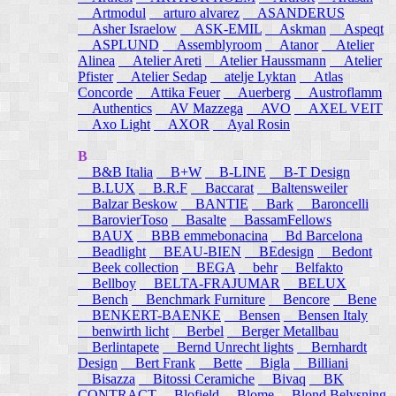
Artmodul
arturo alvarez
ASANDERUS
Asher Israelow
ASK-EMIL
Askman
Aspeqt
ASPLUND
Assemblyroom
Atanor
Atelier
Alinea
Atelier Areti
Atelier Haussmann
Atelier
Pfister
Atelier Sedap
atelje Lyktan
Atlas
Concorde
Attika Feuer
Auerberg
Austroflamm
Authentics
AV Mazzega
AVO
AXEL VEIT
Axo Light
AXOR
Ayal Rosin
B
B&B Italia
B+W
B-LINE
B-T Design
B.LUX
B.R.F
Baccarat
Baltensweiler
Balzar Beskow
BANTIE
Bark
Baroncelli
BarovierToso
Basalte
BassamFellows
BAUX
BBB emmebonacina
Bd Barcelona
Beadlight
BEAU-BIEN
BEdesign
Bedont
Beek collection
BEGA
behr
Belfakto
Bellboy
BELTA-FRAJUMAR
BELUX
Bench
Benchmark Furniture
Bencore
Bene
BENKERT-BAENKE
Bensen
Bensen Italy
benwirth licht
Berbel
Berger Metallbau
Berlintapete
Bernd Unrecht lights
Bernhardt
Design
Bert Frank
Bette
Bigla
Billiani
Bisazza
Bitossi Ceramiche
Bivaq
BK
CONTRACT
Blofield
Blome
Blond Belysning