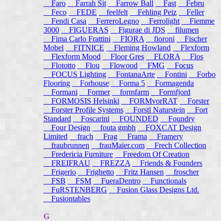
Faro
Farrah Sit
Farrow Ball
Fast
Febru
Feco
FEDE
feelfelt
Fehling Peiz
Feller
Fendi Casa
FerreroLegno
Ferrolight
Fiemme
3000
FIGUERAS
Figurae di JDS
filumen
Fima Carlo Frattini
FIORA
fioroni
Fischer
Mobel
FITNICE
Fleming Howland
Flexform
Flexform Mood
Floor Gres
FLORA
Flos
Flototto
Flou
Flowood
FMG
Focus
FOCUS Lighting
FontanaArte
Fontini
Forbo
Flooring
Forhouse
Forma 5
Formagenda
Formani
Former
formfarm
Formfjord
FORMOSIS Helsinki
FORMvorRAT
Forster
Forster Profile Systems
Forstl Naturstein
Fort
Standard
Foscarini
FOUNDED
Foundry
Four Design
fouta gmbh
FOXCAT Design
Limited
frach
Frag
Frama
Framery
fraubrunnen
frauMaier.com
Frech Collection
Fredericia Furniture
Freedom Of Creation
FREIFRAU
FREZZA
Friends & Founders
Frigerio
Frighetto
Fritz Hansen
froscher
FSB
FSM
FueraDentro
Functionals
FuRSTENBERG
Fusion Glass Designs Ltd.
Fusiontables
G