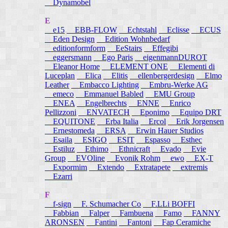
Dynamobel
E
e15
EBB-FLOW
Echtstahl
Eclisse
ECUS
Eden Design
Edition Wohnbedarf
editionformform
EeStairs
Effegibi
eggersmann
Ego Paris
eigenmannDUROT
Eleanor Home
ELEMENT ONE
Elementi di
Luceplan
Elica
Elitis
ellenbergerdesign
Elmo
Leather
Embacco Lighting
Embru-Werke AG
emeco
Emmanuel Babled
EMU Group
ENEA
Engelbrechts
ENNE
Enrico
Pellizzoni
ENVATECH
Eponimo
Equipo DRT
EQUITONE
Erba Italia
Ercol
Erik Jorgensen
Ernestomeda
ERSA
Erwin Hauer Studios
Esaila
ESIGO
ESIT
Espasso
Esthec
Estiluz
Ethimo
Ethnicraft
Evado
Evie
Group
EVOline
Evonik Rohm
ewo
EX-T
Expormim
Extendo
Extratapete
extremis
Ezarri
F
f-sign
F. Schumacher Co
F.LLi BOFFI
Fabbian
Falper
Fambuena
Famo
FANNY
ARONSEN
Fantini
Fantoni
Fap Ceramiche