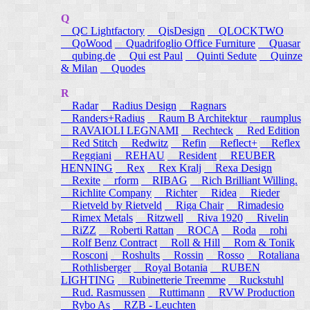
Q
QC Lightfactory
QisDesign
QLOCKTWO
QoWood
Quadrifoglio Office Furniture
Quasar
qubing.de
Qui est Paul
Quinti Sedute
Quinze
& Milan
Quodes
R
Radar
Radius Design
Ragnars
Randers+Radius
Raum B Architektur
raumplus
RAVAIOLI LEGNAMI
Rechteck
Red Edition
Red Stitch
Redwitz
Refin
Reflect+
Reflex
Reggiani
REHAU
Resident
REUBER
HENNING
Rex
Rex Kralj
Rexa Design
Rexite
rform
RIBAG
Rich Brilliant Willing.
Richlite Company
Richter
Ridea
Rieder
Rietveld by Rietveld
Riga Chair
Rimadesio
Rimex Metals
Ritzwell
Riva 1920
Rivelin
RiZZ
Roberti Rattan
ROCA
Roda
rohi
Rolf Benz Contract
Roll & Hill
Rom & Tonik
Rosconi
Roshults
Rossin
Rosso
Rotaliana
Rothlisberger
Royal Botania
RUBEN
LIGHTING
Rubinetterie Treemme
Ruckstuhl
Rud. Rasmussen
Ruttimann
RVW Production
Rybo As
RZB - Leuchten