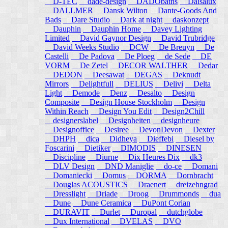
D-TEC
dade-design
DADObaths
Daisalux
DALLMER
Dansk Wilton
Dante-Goods And
Bads
Dare Studio
Dark at night
daskonzept
Dauphin
Dauphin Home
Davey Lighting
Limited
David Gaynor Design
David Trubridge
David Weeks Studio
DCW
De Breuyn
De
Castelli
De Padova
De Ploeg
de Sede
DE
VORM
De Zetel
DECOR WALTHER
Dedar
DEDON
Deesawat
DEGAS
Deknudt
Mirrors
Delightfull
DELIUS
Delivi
Delta
Light
Demode
Denz
Desalto
Design
Composite
Design House Stockholm
Design
Within Reach
Design You Edit
Design2Chill
designerslabel
Designheiten
designheure
Designoffice
Desiree
DevonDevon
Dexter
DHPH
dica
Didheya
Dieffebi
Diesel by
Foscarini
Dietiker
DIMODIS
DINESEN
Discipline
Diurne
Dix Heures Dix
dk3
DLV Design
DND Maniglie
do-ce
Domani
Domaniecki
Domus
DORMA
Dornbracht
Douglas ACOUSTICS
Draenert
dreizehngrad
Dresslight
Driade
Droog
Drummonds
dua
Dune
Dune Ceramica
DuPont Corian
DURAVIT
Durlet
Duropal
dutchglobe
Dux International
DVELAS
DVO