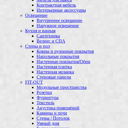
Контрактная мебель
Интерьерные аксессуары
Освещение
Внутреннее освещение
Наружное освещение
Кухня и ванная
Сантехника
Велнес и СПА
Стены и пол
Ковры и рулонные покрытия
Напольные покрытия
Настенные покрытия/Обои
Настенная плитка
Настенная мозаика
Стеновые панели
FIT-OUT
Модульные пространства
Розетки
Фурнитура
Текстиль
Акустика помещений
Камины и печи
Стены / Потолок
Умный дом