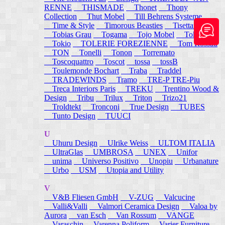
RENNE
THISMADE
Thonet
Thony
Collection
Thut Mobel
Till Behrens Systeme
Time & Style
Timorous Beasties
Tisettanta
Tobias Grau
Togama
Tojo Mobel
Token
Tokio
TOLERIE FOREZIENNE
Tom Rossau
TON
Tonelli
Tonon
Torremato
Toscoquattro
Toscot
tossa
tossB
Toulemonde Bochart
Traba
Traddel
TRADEWINDS
Tramo
TRE-P TRE-Piu
Treca Interiors Paris
TREKU
Trentino Wood &
Design
Tribu
Trilux
Triton
Trizo21
Troldtekt
Tronconi
True Design
TUBES
Tunto Design
TUUCI
U
Uhuru Design
Ulrike Weiss
ULTOM ITALIA
UltraGlas
UMBROSA
UNEX
Unifor
unima
Universo Positivo
Unopiu
Urbanature
Urbo
USM
Utopia and Utility
V
V&B Fliesen GmbH
V-ZUG
Valcucine
Valli&Valli
Valmori Ceramica Design
Valoa by
Aurora
van Esch
Van Rossum
VANGE
Varaschin
Varenna Poliform
Varier Furniture