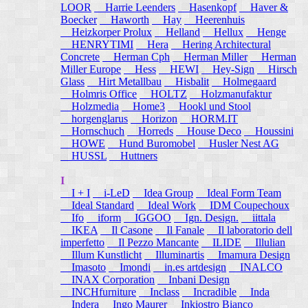
LOOR
Harrie Leenders
Hasenkopf
Haver &
Boecker
Haworth
Hay
Heerenhuis
Heizkorper Prolux
Helland
Hellux
Henge
HENRYTIMI
Hera
Hering Architectural
Concrete
Herman Cph
Herman Miller
Herman
Miller Europe
Hess
HEWI
Hey-Sign
Hirsch
Glass
Hirt Metallbau
Hisbalit
Holmegaard
Holmris Office
HOLTZ
Holzmanufaktur
Holzmedia
Home3
Hookl und Stool
horgenglarus
Horizon
HORM.IT
Hornschuch
Horreds
House Deco
Houssini
HOWE
Hund Buromobel
Husler Nest AG
HUSSL
Huttners
I
I + I
i-LeD
Idea Group
Ideal Form Team
Ideal Standard
Ideal Work
IDM Coupechoux
Ifo
iform
IGGOO
Ign. Design.
iittala
IKEA
Il Casone
Il Fanale
Il laboratorio dell
imperfetto
Il Pezzo Mancante
ILIDE
Illulian
Illum Kunstlicht
Illuminartis
Imamura Design
Imasoto
Imondi
in.es artdesign
INALCO
INAX Corporation
Inbani Design
INCHfurniture
Inclass
Incradible
Inda
Indera
Ingo Maurer
Inkiostro Bianco