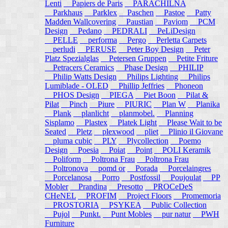
Lenti
Papiers de Paris
PARACHILNA
Parkhaus
Parklex
Paschen
Pastoe
Patty
Madden Wallcovering
Paustian
Paviom
PCM
Design
Pedano
PEDRALI
PeLiDesign
PELLE
performa
Pergo
Perletta Carpets
perludi
PERUSE
Peter Boy Design
Peter
Platz Spezialglas
Petersen Gruppen
Petite Friture
Petracers Ceramics
Phase Design
PHILIP
Philip Watts Design
Philips Lighting
Philips
Lumiblade - OLED
Phillip Jeffries
Phoneon
PHOS Design
PIEGA
Piet Boon
Pilat &
Pilat
Pinch
Piure
PIURIC
Plan W
Planika
Plank
planlicht
planmobel.
Planning
Sisplamo
Plastex
Platek Light
Please Wait to be
Seated
Pletz
plexwood
pliet
Plinio il Giovane
pluma cubic
PLY
Plycollection
Poemo
Design
Poesia
Poiat
Point
POLI Keramik
Poliform
Poltrona Frau
Poltrona Frau
Poltronova
pomd or
Porada
Porcelaingres
Porcelanosa
Porro
Postfossil
Poujoulat
PP
Mobler
Prandina
Presotto
PROCeDeS
CHeNEL
PROFIM
Project Floors
Promemoria
PROSTORIA
PSYKEA
Public Collection
Pujol
Punkt.
Punt Mobles
pur natur
PWH
Furniture