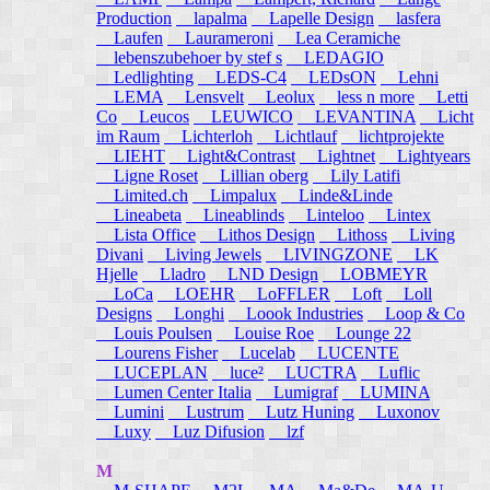
Production
lapalma
Lapelle Design
lasfera
Laufen
Laurameroni
Lea Ceramiche
lebenszubehoer by stef s
LEDAGIO
Ledlighting
LEDS-C4
LEDsON
Lehni
LEMA
Lensvelt
Leolux
less n more
Letti
Co
Leucos
LEUWICO
LEVANTINA
Licht
im Raum
Lichterloh
Lichtlauf
lichtprojekte
LIEHT
Light&Contrast
Lightnet
Lightyears
Ligne Roset
Lillian oberg
Lily Latifi
Limited.ch
Limpalux
Linde&Linde
Lineabeta
Lineablinds
Linteloo
Lintex
Lista Office
Lithos Design
Lithoss
Living
Divani
Living Jewels
LIVINGZONE
LK
Hjelle
Lladro
LND Design
LOBMEYR
LoCa
LOEHR
LoFFLER
Loft
Loll
Designs
Longhi
Loook Industries
Loop & Co
Louis Poulsen
Louise Roe
Lounge 22
Lourens Fisher
Lucelab
LUCENTE
LUCEPLAN
luce²
LUCTRA
Luflic
Lumen Center Italia
Lumigraf
LUMINA
Lumini
Lustrum
Lutz Huning
Luxonov
Luxy
Luz Difusion
lzf
M