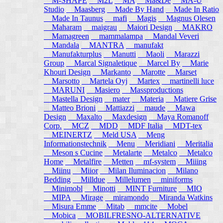
M-SHAPE
M2L
MA
Ma&De
MA-U
Studio
Maasberg
Made By Hand
Made In Ratio
Made In Taunus
mafi
Magis
Magnus Olesen
Maharam
maigrau
Maiori Design
MAKRO
Mamagreen
mammalampa
Mandal Veveri
Mandala
MANTRA
manufakt
Manufakturplus
Manutti
Maoli
Marazzi
Group
Marcal Signaletique
Marcel By
Marie
Khouri Design
Markanto
Marotte
Marset
Marsotto
Martela Oyj
Martex
martinelli luce
MARUNI
Masiero
Massproductions
Mastella Design
mater
Materia
Matiere Grise
Matteo Brioni
Mattiazzi
maude
Mawa
Design
Maxalto
Maxdesign
Maya Romanoff
Corp.
MCZ
MDD
MDF Italia
MDT-tex
MEINERTZ
Meld USA
Meng
Informationstechnik
Menu
Meridiani
Meritalia
Meson s Cucine
Metalarte
Metalco
Metalco
Home
Metalfire
Metten
mf-system
Miiing
Miinu
Miior
Milan Iluminacion
Milano
Bedding
Milldue
Millelumen
miniforms
Minimobl
Minotti
MINT Furniture
MIO
MIPA
Mirage
miramondo
Miranda Watkins
Misura Emme
Mitab
mmcite
Mobel
Mobica
MOBILFRESNO-ALTERNATIVE