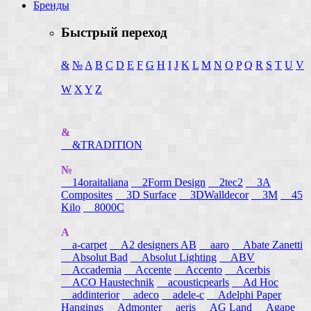
Бренды
Быстрый переход
&
№
A
B
C
D
E
F
G
H
I
J
K
L
M
N
O
P
Q
R
S
T
U
V
W
X
Y
Z
&
&TRADITION
№
14oraitaliana
2Form Design
2tec2
3A
Composites
3D Surface
3DWalldecor
3M
45
Kilo
8000C
A
a-carpet
A2 designers AB
aaro
Abate Zanetti
Absolut Bad
Absolut Lighting
ABV
Accademia
Accente
Accento
Acerbis
ACO Haustechnik
acousticpearls
Ad Hoc
addinterior
adeco
adele-c
Adelphi Paper
Hangings
Admonter
aeris
AG Land
Agape