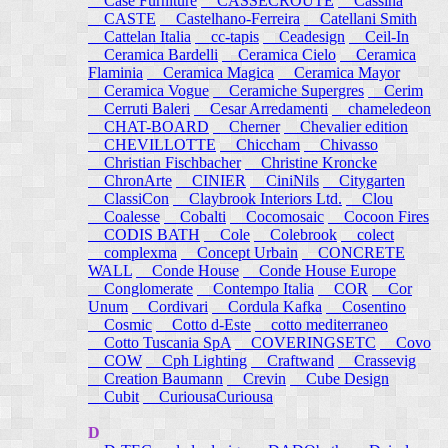
Case Furniture
CASSECROUTE
Cassina
CASTE
Castelhano-Ferreira
Catellani Smith
Cattelan Italia
cc-tapis
Ceadesign
Ceil-In
Ceramica Bardelli
Ceramica Cielo
Ceramica
Flaminia
Ceramica Magica
Ceramica Mayor
Ceramica Vogue
Ceramiche Supergres
Cerim
Cerruti Baleri
Cesar Arredamenti
chameledeon
CHAT-BOARD
Cherner
Chevalier edition
CHEVILLOTTE
Chiccham
Chivasso
Christian Fischbacher
Christine Kroncke
ChronArte
CINIER
CiniNils
Citygarten
ClassiCon
Claybrook Interiors Ltd.
Clou
Coalesse
Cobalti
Cocomosaic
Cocoon Fires
CODIS BATH
Cole
Colebrook
colect
complexma
Concept Urbain
CONCRETE
WALL
Conde House
Conde House Europe
Conglomerate
Contempo Italia
COR
Cor
Unum
Cordivari
Cordula Kafka
Cosentino
Cosmic
Cotto d-Este
cotto mediterraneo
Cotto Tuscania SpA
COVERINGSETC
Covo
COW
Cph Lighting
Craftwand
Crassevig
Creation Baumann
Crevin
Cube Design
Cubit
CuriousaCuriousa
D