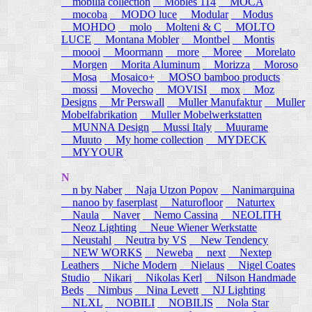
mobilia collection
Mobles 114
MOCA
mocoba
MODO luce
Modular
Modus
MOHDO
molo
Molteni & C
MOLTO
LUCE
Montana Mobler
Montbel
Montis
moooi
Moormann
more
Moree
Morelato
Morgen
Morita Aluminum
Morizza
Moroso
Mosa
Mosaico+
MOSO bamboo products
mossi
Movecho
MOVISI
mox
Moz
Designs
Mr Perswall
Muller Manufaktur
Muller
Mobelfabrikation
Muller Mobelwerkstatten
MUNNA Design
Mussi Italy
Muurame
Muuto
My home collection
MYDECK
MYYOUR
N
n by Naber
Naja Utzon Popov
Nanimarquina
nanoo by faserplast
Naturofloor
Naturtex
Naula
Naver
Nemo Cassina
NEOLITH
Neoz Lighting
Neue Wiener Werkstatte
Neustahl
Neutra by VS
New Tendency
NEW WORKS
Neweba
next
Nextep
Leathers
Niche Modern
Nielaus
Nigel Coates
Studio
Nikari
Nikolas Kerl
Nilson Handmade
Beds
Nimbus
Nina Levett
NJ Lighting
NLXL
NOBILI
NOBILIS
Nola Star