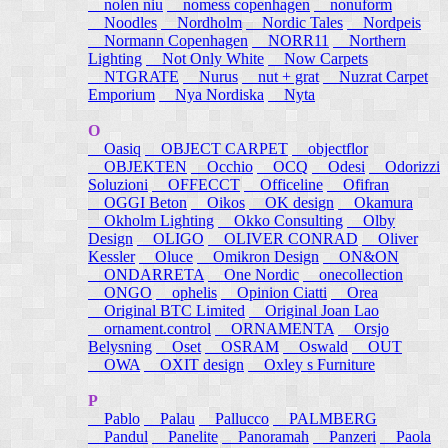
nolen niu
nomess copenhagen
nonuform
Noodles
Nordholm
Nordic Tales
Nordpeis
Normann Copenhagen
NORR11
Northern
Lighting
Not Only White
Now Carpets
NTGRATE
Nurus
nut + grat
Nuzrat Carpet
Emporium
Nya Nordiska
Nyta
O
Oasiq
OBJECT CARPET
objectflor
OBJEKTEN
Occhio
OCQ
Odesi
Odorizzi
Soluzioni
OFFECCT
Officeline
Ofifran
OGGI Beton
Oikos
OK design
Okamura
Okholm Lighting
Okko Consulting
Olby
Design
OLIGO
OLIVER CONRAD
Oliver
Kessler
Oluce
Omikron Design
ON&ON
ONDARRETA
One Nordic
onecollection
ONGO
ophelis
Opinion Ciatti
Orea
Original BTC Limited
Original Joan Lao
ornament.control
ORNAMENTA
Orsjo
Belysning
Oset
OSRAM
Oswald
OUT
OWA
OXIT design
Oxley s Furniture
P
Pablo
Palau
Pallucco
PALMBERG
Pandul
Panelite
Panoramah
Panzeri
Paola