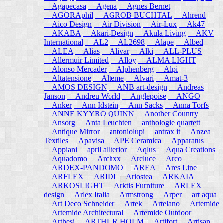
Agapecasa
Agena
Agnes Bernet
AGORAphil
AGROB BUCHTAL
Ahrend
Aico Design
Air Division
Air-Lux
Ak47
AKABA
Akari-Design
Akula Living
AKV
International
AL2
AL2698
Alape
Albed
ALEA
Alias
Alivar
Alki
ALL-PLUS
Allermuir Limited
Alloy
ALMA LIGHT
Alonso Mercader
Alphenberg
Alpi
Altatensione
Alteme
Alvari
Amat-3
AMOS DESIGN
ANB art-design
Andreas
Janson
Andreu World
Anglepoise
ANGO
Anker
Ann Idstein
Ann Sacks
Anna Torfs
ANNE KYYRO QUINN
Another Country
Ansorg
Anta Leuchten
anthologie quartett
Antique Mirror
antoniolupi
antrax it
Anzea
Textiles
Apavisa
APE Ceramica
Apparatus
Appiani
april allterior
Aqlus
Aqua Creations
Aquadomo
Archxx
Arcluce
Arco
ARDEX-PANDOMO
AREA
Ares Line
ARFLEX
ARIDI
Ariostea
ARKAIA
ARKOSLIGHT
Arktis Furniture
ARLEX
design
Arlex Italia
Armstrong
Arper
art aqua
Art Deco Schneider
Artek
Artelano
Artemide
Artemide Architectural
Artemide Outdoor
Arthesi
ARTHUR HOLM
Artifort
Artisan