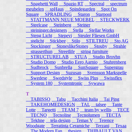
Spaghetti Wall
Spazio RT
Spectral
spectrum
meubelen
spHaus
Spindegarden
Spot On
Square
SPRADLING
Staron
Starpool
STATTMANN NEUE MOEBEL
STECKWERK
Steelcase
Steinberg
Steiner
steininger.designers
Stella
Stellar Works
Steng Licht
Stepevi
Steuler Fliesen GmbH
stglicht
Stickbee
Stilo
STILTREU
Sto AG
Stockinger
StoneslikeStones
Stouby
Strahle
strasserthun
Streetlife
string furniture
STRUCTURELAB
STUA
Studio Brovhn
Studio Domo
Studio Eero Aarnio
Stuhrenberg
Sudbrock
Sunbrella
SunSquare
Supergrau
Support Design
Suzusan
Svensson Markspelle
Swedese
Swedstyle
Swiss Plus
Swissflex
System 180
Systemtronic
Sywawa
T
TABISSO
Tabu
Tacchini Italia
Tai Ping
TAKEHOMEDESIGN
TAL
talsee
Tante
Lotte
Targetti
TEAM 7
team by wellis
TECE
TECNO
Tecnoline
Tecnolumen
TECTA
Tekhne
tela-design
Temas V
Terence
Woodgate
Terratinta Ceramiche
Terzani
Texaa
The Modern Fan
thesign
THIBAULT VAN