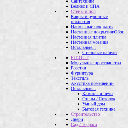
Сантехника
Велнес и СПА
Стены и пол
Ковры и рулонные
покрытия
Напольные покрытия
Настенные покрытия/Обои
Настенная плитка
Настенная мозаика
Остальные...
Стеновые панели
FIT-OUT
Модульные пространства
Розетки
Фурнитура
Текстиль
Акустика помещений
Остальные...
Камины и печи
Стены / Потолок
Умный дом
Бытовая техника
Строительство
Двери
Сад / Терраса