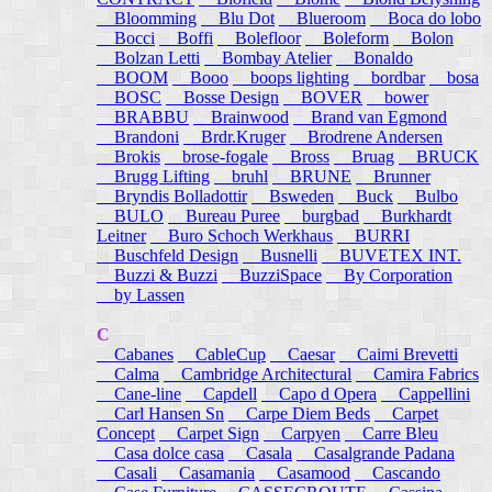
Bloomming
Blu Dot
Blueroom
Boca do lobo
Bocci
Boffi
Bolefloor
Boleform
Bolon
Bolzan Letti
Bombay Atelier
Bonaldo
BOOM
Booo
boops lighting
bordbar
bosa
BOSC
Bosse Design
BOVER
bower
BRABBU
Brainwood
Brand van Egmond
Brandoni
Brdr.Kruger
Brodrene Andersen
Brokis
brose-fogale
Bross
Bruag
BRUCK
Brugg Lifting
bruhl
BRUNE
Brunner
Bryndis Bolladottir
Bsweden
Buck
Bulbo
BULO
Bureau Puree
burgbad
Burkhardt
Leitner
Buro Schoch Werkhaus
BURRI
Buschfeld Design
Busnelli
BUVETEX INT.
Buzzi & Buzzi
BuzziSpace
By Corporation
by Lassen
C
Cabanes
CableCup
Caesar
Caimi Brevetti
Calma
Cambridge Architectural
Camira Fabrics
Cane-line
Capdell
Capo d Opera
Cappellini
Carl Hansen Sn
Carpe Diem Beds
Carpet
Concept
Carpet Sign
Carpyen
Carre Bleu
Casa dolce casa
Casala
Casalgrande Padana
Casali
Casamania
Casamood
Cascando