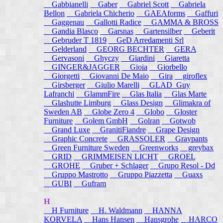
Gabbianelli
Gaber
Gabriel Scott
Gabriela
Bellon
Gabriela Chicherio
GAEAforms
Gaffuri
Gaggenau
Gallotti Radice
GAMMA & BROSS
Gandia Blasco
Garsnas
Gartensilber
Geberit
Gebruder T 1819
GeD Arredamenti Srl
Gelderland
GEORG BECHTER
GERA
Gervasoni
Ghyczy
Giardini
Giaretta
GINGER&JAGGER
Gioia
Giorbello
Giorgetti
Giovanni De Maio
Gira
giroflex
Girsberger
Giulio Marelli
GLAD_Guy
Lafranchi
GlammFire
Glas Italia
Glas Marte
Glashutte Limburg
Glass Design
Glimakra of
Sweden AB
Globe Zero 4
Globo
Gloster
Furniture
Golem GmbH
Golran
Gotwob
Grand Luxe
GranitiFiandre
Grape Design
Graphic Concrete
GRASSOLER
Graypants
Green Furniture Sweden
Greenworks
greybax
GRID
GRIMMEISEN LICHT
GROEL
GROHE
Gruber + Schlager
Grupo Resol - Dd
Gruppo Mastrotto
Gruppo Piazzetta
Guaxs
GUBI
Gufram
H
H Furniture
H. Waldmann
HANNA
KORVELA
Hans Hansen
Hansgrohe
HARCO