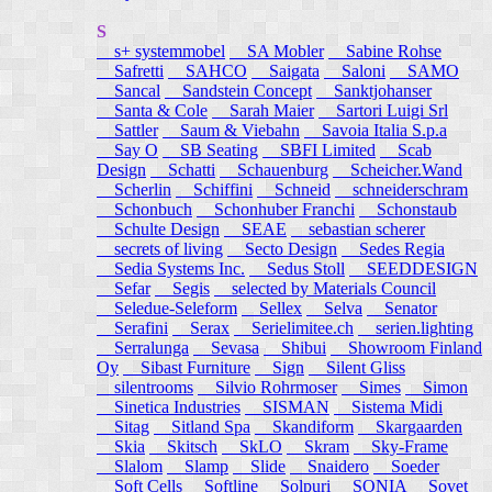
S
s+ systemmobel
SA Mobler
Sabine Rohse
Safretti
SAHCO
Saigata
Saloni
SAMO
Sancal
Sandstein Concept
Sanktjohanser
Santa & Cole
Sarah Maier
Sartori Luigi Srl
Sattler
Saum & Viebahn
Savoia Italia S.p.a
Say O
SB Seating
SBFI Limited
Scab
Design
Schatti
Schauenburg
Scheicher.Wand
Scherlin
Schiffini
Schneid
schneiderschram
Schonbuch
Schonhuber Franchi
Schonstaub
Schulte Design
SEAE
sebastian scherer
secrets of living
Secto Design
Sedes Regia
Sedia Systems Inc.
Sedus Stoll
SEEDDESIGN
Sefar
Segis
selected by Materials Council
Seledue-Seleform
Sellex
Selva
Senator
Serafini
Serax
Serielimitee.ch
serien.lighting
Serralunga
Sevasa
Shibui
Showroom Finland
Oy
Sibast Furniture
Sign
Silent Gliss
silentrooms
Silvio Rohrmoser
Simes
Simon
Sinetica Industries
SISMAN
Sistema Midi
Sitag
Sitland Spa
Skandiform
Skargaarden
Skia
Skitsch
SkLO
Skram
Sky-Frame
Slalom
Slamp
Slide
Snaidero
Soeder
Soft Cells
Softline
Solpuri
SONIA
Sovet