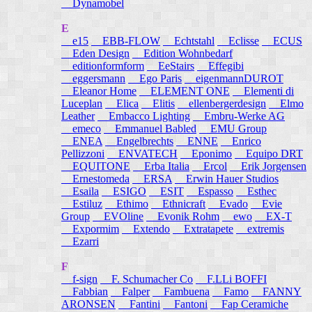
Dynamobel
E
e15
EBB-FLOW
Echtstahl
Eclisse
ECUS
Eden Design
Edition Wohnbedarf
editionformform
EeStairs
Effegibi
eggersmann
Ego Paris
eigenmannDUROT
Eleanor Home
ELEMENT ONE
Elementi di
Luceplan
Elica
Elitis
ellenbergerdesign
Elmo
Leather
Embacco Lighting
Embru-Werke AG
emeco
Emmanuel Babled
EMU Group
ENEA
Engelbrechts
ENNE
Enrico
Pellizzoni
ENVATECH
Eponimo
Equipo DRT
EQUITONE
Erba Italia
Ercol
Erik Jorgensen
Ernestomeda
ERSA
Erwin Hauer Studios
Esaila
ESIGO
ESIT
Espasso
Esthec
Estiluz
Ethimo
Ethnicraft
Evado
Evie
Group
EVOline
Evonik Rohm
ewo
EX-T
Expormim
Extendo
Extratapete
extremis
Ezarri
F
f-sign
F. Schumacher Co
F.LLi BOFFI
Fabbian
Falper
Fambuena
Famo
FANNY
ARONSEN
Fantini
Fantoni
Fap Ceramiche