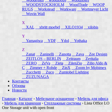
Woodesign
woodloops
Woodnotes
WOODSTOCKHOLM
WoodTrade
WOOP
RUGS
Workstead
Workware
Wortmeyer Licht
Wovin Wall
X
XAL
xbritt moebel
XILO1934
xilobis
Y
Yamagiwa
YDF
Ydol
Yothaka
Z
Zanat
Zaninelli
Zanotta
Zava
Zee Design
ZEITLOS – BERLIN
Zeitraum
Zeritalia
ZERO
ZeVa
Zieta
ZilenZio
Zilio Aldo &
C
Zimmer + Rohde
ZinX
Zoom by Mobimex
Zucchetti
Zuco
Zumtobel Lighting
ZUZUNAGA
Контакты
Обзоры
Новости
Главная
›
Каталог
›
Мебельное оснащение
›
Мебель для офиса
›
Мебель для хранения
›
Стеллажные системы
›
Lista Office LO
One Storage unit with open front