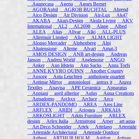
Agapecasa
Agena
Agnes Bernet
AGORAphil
AGROB BUCHTAL
Ahrend
Aico Design
Air Division
Air-Lux
Ak47
AKABA
Akari-Design
Akula Living
AKV
International
AL2
AL2698
Alape
Albed
ALEA
Alias
Alivar
Alki
ALL-PLUS
Allermuir Limited
Alloy
ALMA LIGHT
Alonso Mercader
Alphenberg
Alpi
Altatensione
Alteme
Alvari
Amat-3
AMOS DESIGN
ANB art-design
Andreas
Janson
Andreu World
Anglepoise
ANGO
Anker
Ann Idstein
Ann Sacks
Anna Torfs
ANNE KYYRO QUINN
Another Country
Ansorg
Anta Leuchten
anthologie quartett
Antique Mirror
antoniolupi
antrax it
Anzea
Textiles
Apavisa
APE Ceramica
Apparatus
Appiani
april allterior
Aqlus
Aqua Creations
Aquadomo
Archxx
Arcluce
Arco
ARDEX-PANDOMO
AREA
Ares Line
ARFLEX
ARIDI
Ariostea
ARKAIA
ARKOSLIGHT
Arktis Furniture
ARLEX
design
Arlex Italia
Armstrong
Arper
art aqua
Art Deco Schneider
Artek
Artelano
Artemide
Artemide Architectural
Artemide Outdoor
Arthesi
ARTHUR HOLM
Artifort
Artisan