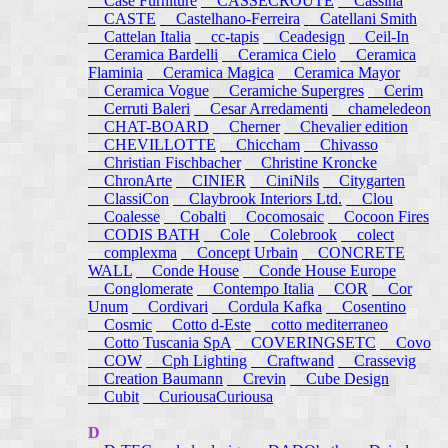
Case Furniture
CASSECROUTE
Cassina
CASTE
Castelhano-Ferreira
Catellani Smith
Cattelan Italia
cc-tapis
Ceadesign
Ceil-In
Ceramica Bardelli
Ceramica Cielo
Ceramica
Flaminia
Ceramica Magica
Ceramica Mayor
Ceramica Vogue
Ceramiche Supergres
Cerim
Cerruti Baleri
Cesar Arredamenti
chameledeon
CHAT-BOARD
Cherner
Chevalier edition
CHEVILLOTTE
Chiccham
Chivasso
Christian Fischbacher
Christine Kroncke
ChronArte
CINIER
CiniNils
Citygarten
ClassiCon
Claybrook Interiors Ltd.
Clou
Coalesse
Cobalti
Cocomosaic
Cocoon Fires
CODIS BATH
Cole
Colebrook
colect
complexma
Concept Urbain
CONCRETE
WALL
Conde House
Conde House Europe
Conglomerate
Contempo Italia
COR
Cor
Unum
Cordivari
Cordula Kafka
Cosentino
Cosmic
Cotto d-Este
cotto mediterraneo
Cotto Tuscania SpA
COVERINGSETC
Covo
COW
Cph Lighting
Craftwand
Crassevig
Creation Baumann
Crevin
Cube Design
Cubit
CuriousaCuriousa
D