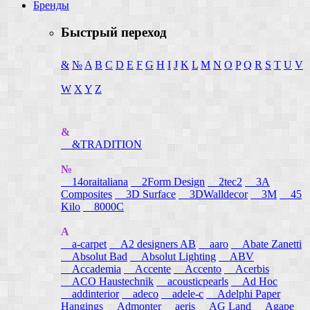
Бренды
Быстрый переход
&
№
A
B
C
D
E
F
G
H
I
J
K
L
M
N
O
P
Q
R
S
T
U
V
W
X
Y
Z
&
&TRADITION
№
14oraitaliana
2Form Design
2tec2
3A
Composites
3D Surface
3DWalldecor
3M
45
Kilo
8000C
A
a-carpet
A2 designers AB
aaro
Abate Zanetti
Absolut Bad
Absolut Lighting
ABV
Accademia
Accente
Accento
Acerbis
ACO Haustechnik
acousticpearls
Ad Hoc
addinterior
adeco
adele-c
Adelphi Paper
Hangings
Admonter
aeris
AG Land
Agape