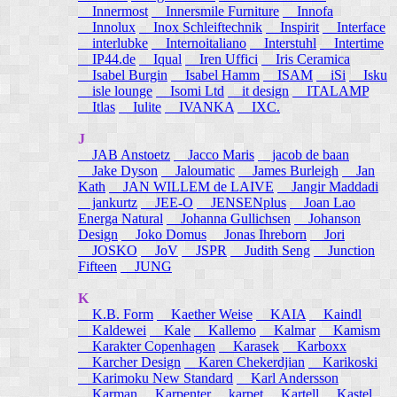
Innermost
Innersmile Furniture
Innofa
Innolux
Inox Schleiftechnik
Inspirit
Interface
interlubke
Internoitaliano
Interstuhl
Intertime
IP44.de
Iqual
Iren Uffici
Iris Ceramica
Isabel Burgin
Isabel Hamm
ISAM
iSi
Isku
isle lounge
Isomi Ltd
it design
ITALAMP
Itlas
Iulite
IVANKA
IXC.
J
JAB Anstoetz
Jacco Maris
jacob de baan
Jake Dyson
Jaloumatic
James Burleigh
Jan
Kath
JAN WILLEM de LAIVE
Jangir Maddadi
jankurtz
JEE-O
JENSENplus
Joan Lao
Energa Natural
Johanna Gullichsen
Johanson
Design
Joko Domus
Jonas Ihreborn
Jori
JOSKO
JoV
JSPR
Judith Seng
Junction
Fifteen
JUNG
K
K.B. Form
Kaether Weise
KAIA
Kaindl
Kaldewei
Kale
Kallemo
Kalmar
Kamism
Karakter Copenhagen
Karasek
Karboxx
Karcher Design
Karen Chekerdjian
Karikoski
Karimoku New Standard
Karl Andersson
Karman
Karpenter
karpet
Kartell
Kastel