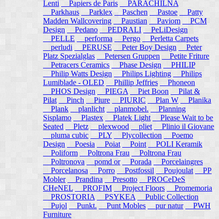
Lenti
Papiers de Paris
PARACHILNA
Parkhaus
Parklex
Paschen
Pastoe
Patty
Madden Wallcovering
Paustian
Paviom
PCM
Design
Pedano
PEDRALI
PeLiDesign
PELLE
performa
Pergo
Perletta Carpets
perludi
PERUSE
Peter Boy Design
Peter
Platz Spezialglas
Petersen Gruppen
Petite Friture
Petracers Ceramics
Phase Design
PHILIP
Philip Watts Design
Philips Lighting
Philips
Lumiblade - OLED
Phillip Jeffries
Phoneon
PHOS Design
PIEGA
Piet Boon
Pilat &
Pilat
Pinch
Piure
PIURIC
Plan W
Planika
Plank
planlicht
planmobel.
Planning
Sisplamo
Plastex
Platek Light
Please Wait to be
Seated
Pletz
plexwood
pliet
Plinio il Giovane
pluma cubic
PLY
Plycollection
Poemo
Design
Poesia
Poiat
Point
POLI Keramik
Poliform
Poltrona Frau
Poltrona Frau
Poltronova
pomd or
Porada
Porcelaingres
Porcelanosa
Porro
Postfossil
Poujoulat
PP
Mobler
Prandina
Presotto
PROCeDeS
CHeNEL
PROFIM
Project Floors
Promemoria
PROSTORIA
PSYKEA
Public Collection
Pujol
Punkt.
Punt Mobles
pur natur
PWH
Furniture