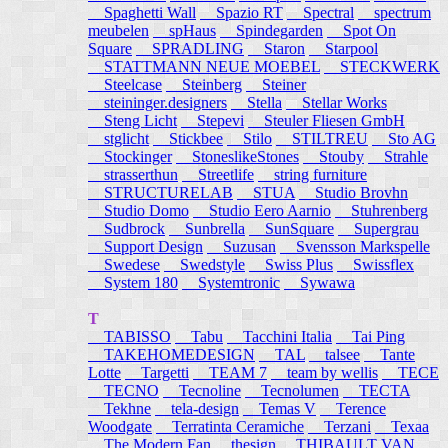
Spaghetti Wall
Spazio RT
Spectral
spectrum
meubelen
spHaus
Spindegarden
Spot On
Square
SPRADLING
Staron
Starpool
STATTMANN NEUE MOEBEL
STECKWERK
Steelcase
Steinberg
Steiner
steininger.designers
Stella
Stellar Works
Steng Licht
Stepevi
Steuler Fliesen GmbH
stglicht
Stickbee
Stilo
STILTREU
Sto AG
Stockinger
StoneslikeStones
Stouby
Strahle
strasserthun
Streetlife
string furniture
STRUCTURELAB
STUA
Studio Brovhn
Studio Domo
Studio Eero Aarnio
Stuhrenberg
Sudbrock
Sunbrella
SunSquare
Supergrau
Support Design
Suzusan
Svensson Markspelle
Swedese
Swedstyle
Swiss Plus
Swissflex
System 180
Systemtronic
Sywawa
T
TABISSO
Tabu
Tacchini Italia
Tai Ping
TAKEHOMEDESIGN
TAL
talsee
Tante
Lotte
Targetti
TEAM 7
team by wellis
TECE
TECNO
Tecnoline
Tecnolumen
TECTA
Tekhne
tela-design
Temas V
Terence
Woodgate
Terratinta Ceramiche
Terzani
Texaa
The Modern Fan
thesign
THIBAULT VAN