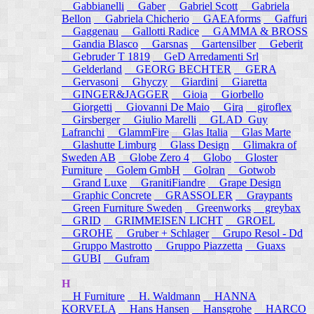
Gabbianelli
Gaber
Gabriel Scott
Gabriela
Bellon
Gabriela Chicherio
GAEAforms
Gaffuri
Gaggenau
Gallotti Radice
GAMMA & BROSS
Gandia Blasco
Garsnas
Gartensilber
Geberit
Gebruder T 1819
GeD Arredamenti Srl
Gelderland
GEORG BECHTER
GERA
Gervasoni
Ghyczy
Giardini
Giaretta
GINGER&JAGGER
Gioia
Giorbello
Giorgetti
Giovanni De Maio
Gira
giroflex
Girsberger
Giulio Marelli
GLAD_Guy
Lafranchi
GlammFire
Glas Italia
Glas Marte
Glashutte Limburg
Glass Design
Glimakra of
Sweden AB
Globe Zero 4
Globo
Gloster
Furniture
Golem GmbH
Golran
Gotwob
Grand Luxe
GranitiFiandre
Grape Design
Graphic Concrete
GRASSOLER
Graypants
Green Furniture Sweden
Greenworks
greybax
GRID
GRIMMEISEN LICHT
GROEL
GROHE
Gruber + Schlager
Grupo Resol - Dd
Gruppo Mastrotto
Gruppo Piazzetta
Guaxs
GUBI
Gufram
H
H Furniture
H. Waldmann
HANNA
KORVELA
Hans Hansen
Hansgrohe
HARCO