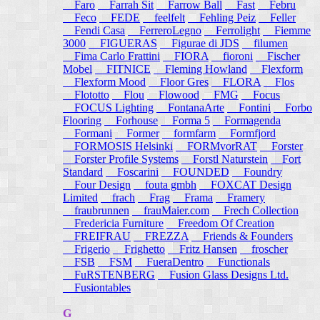
Faro
Farrah Sit
Farrow Ball
Fast
Febru
Feco
FEDE
feelfelt
Fehling Peiz
Feller
Fendi Casa
FerreroLegno
Ferrolight
Fiemme
3000
FIGUERAS
Figurae di JDS
filumen
Fima Carlo Frattini
FIORA
fioroni
Fischer
Mobel
FITNICE
Fleming Howland
Flexform
Flexform Mood
Floor Gres
FLORA
Flos
Flototto
Flou
Flowood
FMG
Focus
FOCUS Lighting
FontanaArte
Fontini
Forbo
Flooring
Forhouse
Forma 5
Formagenda
Formani
Former
formfarm
Formfjord
FORMOSIS Helsinki
FORMvorRAT
Forster
Forster Profile Systems
Forstl Naturstein
Fort
Standard
Foscarini
FOUNDED
Foundry
Four Design
fouta gmbh
FOXCAT Design
Limited
frach
Frag
Frama
Framery
fraubrunnen
frauMaier.com
Frech Collection
Fredericia Furniture
Freedom Of Creation
FREIFRAU
FREZZA
Friends & Founders
Frigerio
Frighetto
Fritz Hansen
froscher
FSB
FSM
FueraDentro
Functionals
FuRSTENBERG
Fusion Glass Designs Ltd.
Fusiontables
G