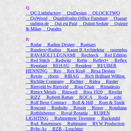
Q
QC Lightfactory
QisDesign
QLOCKTWO
QoWood
Quadrifoglio Office Furniture
Quasar
qubing.de
Qui est Paul
Quinti Sedute
Quinze
& Milan
Quodes
R
Radar
Radius Design
Ragnars
Randers+Radius
Raum B Architektur
raumplus
RAVAIOLI LEGNAMI
Rechteck
Red Edition
Red Stitch
Redwitz
Refin
Reflect+
Reflex
Reggiani
REHAU
Resident
REUBER
HENNING
Rex
Rex Kralj
Rexa Design
Rexite
rform
RIBAG
Rich Brilliant Willing.
Richlite Company
Richter
Ridea
Rieder
Rietveld by Rietveld
Riga Chair
Rimadesio
Rimex Metals
Ritzwell
Riva 1920
Rivelin
RiZZ
Roberti Rattan
ROCA
Roda
rohi
Rolf Benz Contract
Roll & Hill
Rom & Tonik
Rosconi
Roshults
Rossin
Rosso
Rotaliana
Rothlisberger
Royal Botania
RUBEN
LIGHTING
Rubinetterie Treemme
Ruckstuhl
Rud. Rasmussen
Ruttimann
RVW Production
Rybo As
RZB - Leuchten