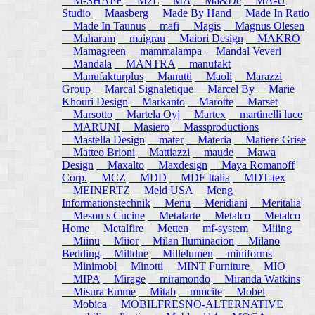
M-SHAPE
M2L
MA
Ma&De
MA-U
Studio
Maasberg
Made By Hand
Made In Ratio
Made In Taunus
mafi
Magis
Magnus Olesen
Maharam
maigrau
Maiori Design
MAKRO
Mamagreen
mammalampa
Mandal Veveri
Mandala
MANTRA
manufakt
Manufakturplus
Manutti
Maoli
Marazzi
Group
Marcal Signaletique
Marcel By
Marie
Khouri Design
Markanto
Marotte
Marset
Marsotto
Martela Oyj
Martex
martinelli luce
MARUNI
Masiero
Massproductions
Mastella Design
mater
Materia
Matiere Grise
Matteo Brioni
Mattiazzi
maude
Mawa
Design
Maxalto
Maxdesign
Maya Romanoff
Corp.
MCZ
MDD
MDF Italia
MDT-tex
MEINERTZ
Meld USA
Meng
Informationstechnik
Menu
Meridiani
Meritalia
Meson s Cucine
Metalarte
Metalco
Metalco
Home
Metalfire
Metten
mf-system
Miiing
Miinu
Miior
Milan Iluminacion
Milano
Bedding
Milldue
Millelumen
miniforms
Minimobl
Minotti
MINT Furniture
MIO
MIPA
Mirage
miramondo
Miranda Watkins
Misura Emme
Mitab
mmcite
Mobel
Mobica
MOBILFRESNO-ALTERNATIVE