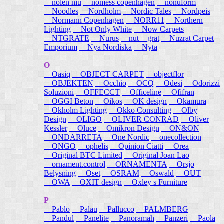
nolen niu
nomess copenhagen
nonuform
Noodles
Nordholm
Nordic Tales
Nordpeis
Normann Copenhagen
NORR11
Northern
Lighting
Not Only White
Now Carpets
NTGRATE
Nurus
nut + grat
Nuzrat Carpet
Emporium
Nya Nordiska
Nyta
O
Oasiq
OBJECT CARPET
objectflor
OBJEKTEN
Occhio
OCQ
Odesi
Odorizzi
Soluzioni
OFFECCT
Officeline
Ofifran
OGGI Beton
Oikos
OK design
Okamura
Okholm Lighting
Okko Consulting
Olby
Design
OLIGO
OLIVER CONRAD
Oliver
Kessler
Oluce
Omikron Design
ON&ON
ONDARRETA
One Nordic
onecollection
ONGO
ophelis
Opinion Ciatti
Orea
Original BTC Limited
Original Joan Lao
ornament.control
ORNAMENTA
Orsjo
Belysning
Oset
OSRAM
Oswald
OUT
OWA
OXIT design
Oxley s Furniture
P
Pablo
Palau
Pallucco
PALMBERG
Pandul
Panelite
Panoramah
Panzeri
Paola