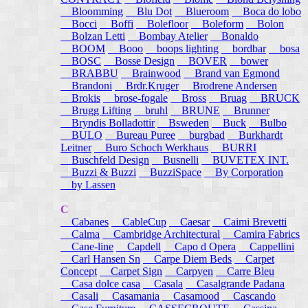
Bloomming
Blu Dot
Blueroom
Boca do lobo
Bocci
Boffi
Bolefloor
Boleform
Bolon
Bolzan Letti
Bombay Atelier
Bonaldo
BOOM
Booo
boops lighting
bordbar
bosa
BOSC
Bosse Design
BOVER
bower
BRABBU
Brainwood
Brand van Egmond
Brandoni
Brdr.Kruger
Brodrene Andersen
Brokis
brose-fogale
Bross
Bruag
BRUCK
Brugg Lifting
bruhl
BRUNE
Brunner
Bryndis Bolladottir
Bsweden
Buck
Bulbo
BULO
Bureau Puree
burgbad
Burkhardt
Leitner
Buro Schoch Werkhaus
BURRI
Buschfeld Design
Busnelli
BUVETEX INT.
Buzzi & Buzzi
BuzziSpace
By Corporation
by Lassen
C
Cabanes
CableCup
Caesar
Caimi Brevetti
Calma
Cambridge Architectural
Camira Fabrics
Cane-line
Capdell
Capo d Opera
Cappellini
Carl Hansen Sn
Carpe Diem Beds
Carpet
Concept
Carpet Sign
Carpyen
Carre Bleu
Casa dolce casa
Casala
Casalgrande Padana
Casali
Casamania
Casamood
Cascando