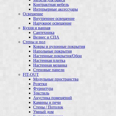
Контрактная мебель
Интерьерные аксессуары
Освещение
Внутреннее освещение
Наружное освещение
Кухня и ванная
Сантехника
Велнес и СПА
Стены и пол
Ковры и рулонные покрытия
Напольные покрытия
Настенные покрытия/Обои
Настенная плитка
Настенная мозаика
Стеновые панели
FIT-OUT
Модульные пространства
Розетки
Фурнитура
Текстиль
Акустика помещений
Камины и печи
Стены / Потолок
Умный дом