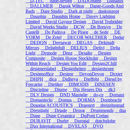
D-TEC
dade-design
DADObaths
Daisalux
DALLMER
Dansk Wilton
Dante-Goods And
Bads
Dare Studio
Dark at night
daskonzept
Dauphin
Dauphin Home
Davey Lighting
Limited
David Gaynor Design
David Trubridge
David Weeks Studio
DCW
De Breuyn
De
Castelli
De Padova
De Ploeg
de Sede
DE
VORM
De Zetel
DECOR WALTHER
Dedar
DEDON
Deesawat
DEGAS
Deknudt
Mirrors
Delightfull
DELIUS
Delivi
Delta
Light
Demode
Denz
Desalto
Design
Composite
Design House Stockholm
Design
Within Reach
Design You Edit
Design2Chill
designerslabel
Designheiten
designheure
Designoffice
Desiree
DevonDevon
Dexter
DHPH
dica
Didheya
Dieffebi
Diesel by
Foscarini
Dietiker
DIMODIS
DINESEN
Discipline
Diurne
Dix Heures Dix
dk3
DLV Design
DND Maniglie
do-ce
Domani
Domaniecki
Domus
DORMA
Dornbracht
Douglas ACOUSTICS
Draenert
dreizehngrad
Dresslight
Driade
Droog
Drummonds
dua
Dune
Dune Ceramica
DuPont Corian
DURAVIT
Durlet
Duropal
dutchglobe
Dux International
DVELAS
DVO