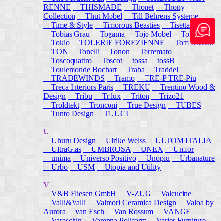
RENNE
THISMADE
Thonet
Thony
Collection
Thut Mobel
Till Behrens Systeme
Time & Style
Timorous Beasties
Tisettanta
Tobias Grau
Togama
Tojo Mobel
Token
Tokio
TOLERIE FOREZIENNE
Tom Rossau
TON
Tonelli
Tonon
Torremato
Toscoquattro
Toscot
tossa
tossB
Toulemonde Bochart
Traba
Traddel
TRADEWINDS
Tramo
TRE-P TRE-Piu
Treca Interiors Paris
TREKU
Trentino Wood &
Design
Tribu
Trilux
Triton
Trizo21
Troldtekt
Tronconi
True Design
TUBES
Tunto Design
TUUCI
U
Uhuru Design
Ulrike Weiss
ULTOM ITALIA
UltraGlas
UMBROSA
UNEX
Unifor
unima
Universo Positivo
Unopiu
Urbanature
Urbo
USM
Utopia and Utility
V
V&B Fliesen GmbH
V-ZUG
Valcucine
Valli&Valli
Valmori Ceramica Design
Valoa by
Aurora
van Esch
Van Rossum
VANGE
Varaschin
Varenna Poliform
Varier Furniture