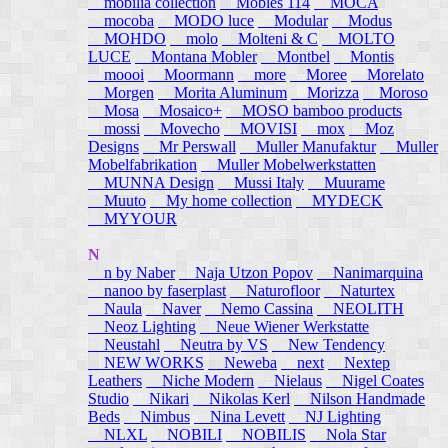
mobilia collection
Mobles 114
MOCA
mocoba
MODO luce
Modular
Modus
MOHDO
molo
Molteni & C
MOLTO
LUCE
Montana Mobler
Montbel
Montis
moooi
Moormann
more
Moree
Morelato
Morgen
Morita Aluminum
Morizza
Moroso
Mosa
Mosaico+
MOSO bamboo products
mossi
Movecho
MOVISI
mox
Moz
Designs
Mr Perswall
Muller Manufaktur
Muller
Mobelfabrikation
Muller Mobelwerkstatten
MUNNA Design
Mussi Italy
Muurame
Muuto
My home collection
MYDECK
MYYOUR
N
n by Naber
Naja Utzon Popov
Nanimarquina
nanoo by faserplast
Naturofloor
Naturtex
Naula
Naver
Nemo Cassina
NEOLITH
Neoz Lighting
Neue Wiener Werkstatte
Neustahl
Neutra by VS
New Tendency
NEW WORKS
Neweba
next
Nextep
Leathers
Niche Modern
Nielaus
Nigel Coates
Studio
Nikari
Nikolas Kerl
Nilson Handmade
Beds
Nimbus
Nina Levett
NJ Lighting
NLXL
NOBILI
NOBILIS
Nola Star