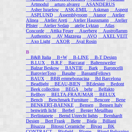
Artmodul
arturo alvarez
ASANDERUS
Asher Israelow
ASK-EMIL
Askman
Aspeqt
ASPLUND
Assemblyroom
Atanor
Atelier
Alinea
Atelier Areti
Atelier Haussmann
Atelier
Pfister
Atelier Sedap
atelje Lyktan
Atlas
Concorde
Attika Feuer
Auerberg
Austroflamm
Authentics
AV Mazzega
AVO
AXEL VEIT
Axo Light
AXOR
Ayal Rosin
B
B&B Italia
B+W
B-LINE
B-T Design
B.LUX
B.R.F
Baccarat
Baltensweiler
Balzar Beskow
BANTIE
Bark
Baroncelli
BarovierToso
Basalte
BassamFellows
BAUX
BBB emmebonacina
Bd Barcelona
Beadlight
BEAU-BIEN
BEdesign
Bedont
Beek collection
BEGA
behr
Belfakto
Bellboy
BELTA-FRAJUMAR
BELUX
Bench
Benchmark Furniture
Bencore
Bene
BENKERT-BAENKE
Bensen
Bensen Italy
benwirth licht
Berbel
Berger Metallbau
Berlintapete
Bernd Unrecht lights
Bernhardt
Design
Bert Frank
Bette
Bigla
Billiani
Bisazza
Bitossi Ceramiche
Bivaq
BK
CONTRACT
Blofield
Blome
Blond Belysning