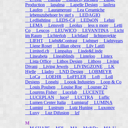
Production
lapalma
Lapelle Design
lasfera
Laufen
Laurameroni
Lea Ceramiche
lebenszubehoer by stef s
LEDAGIO
Ledlighting
LEDS-C4
LEDsON
Lehni
LEMA
Lensvelt
Leolux
less n more
Letti
Co
Leucos
LEUWICO
LEVANTINA
Licht
im Raum
Lichterloh
Lichtlauf
lichtprojekte
LIEHT
Light&Contrast
Lightnet
Lightyears
Ligne Roset
Lillian oberg
Lily Latifi
Limited.ch
Limpalux
Linde&Linde
Lineabeta
Lineablinds
Linteloo
Lintex
Lista Office
Lithos Design
Lithoss
Living
Divani
Living Jewels
LIVINGZONE
LK
Hjelle
Lladro
LND Design
LOBMEYR
LoCa
LOEHR
LoFFLER
Loft
Loll
Designs
Longhi
Loook Industries
Loop & Co
Louis Poulsen
Louise Roe
Lounge 22
Lourens Fisher
Lucelab
LUCENTE
LUCEPLAN
luce²
LUCTRA
Luflic
Lumen Center Italia
Lumigraf
LUMINA
Lumini
Lustrum
Lutz Huning
Luxonov
Luxy
Luz Difusion
lzf
M