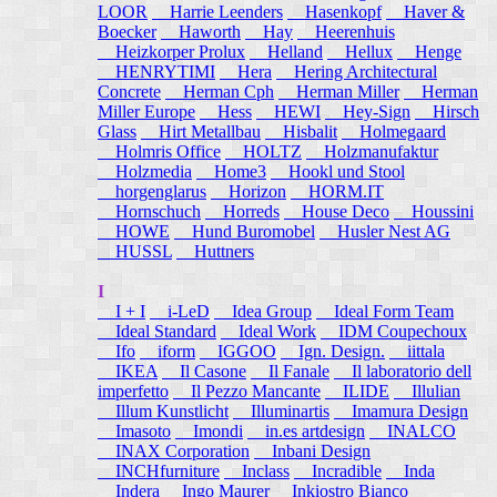
LOOR
Harrie Leenders
Hasenkopf
Haver &
Boecker
Haworth
Hay
Heerenhuis
Heizkorper Prolux
Helland
Hellux
Henge
HENRYTIMI
Hera
Hering Architectural
Concrete
Herman Cph
Herman Miller
Herman
Miller Europe
Hess
HEWI
Hey-Sign
Hirsch
Glass
Hirt Metallbau
Hisbalit
Holmegaard
Holmris Office
HOLTZ
Holzmanufaktur
Holzmedia
Home3
Hookl und Stool
horgenglarus
Horizon
HORM.IT
Hornschuch
Horreds
House Deco
Houssini
HOWE
Hund Buromobel
Husler Nest AG
HUSSL
Huttners
I
I + I
i-LeD
Idea Group
Ideal Form Team
Ideal Standard
Ideal Work
IDM Coupechoux
Ifo
iform
IGGOO
Ign. Design.
iittala
IKEA
Il Casone
Il Fanale
Il laboratorio dell
imperfetto
Il Pezzo Mancante
ILIDE
Illulian
Illum Kunstlicht
Illuminartis
Imamura Design
Imasoto
Imondi
in.es artdesign
INALCO
INAX Corporation
Inbani Design
INCHfurniture
Inclass
Incradible
Inda
Indera
Ingo Maurer
Inkiostro Bianco