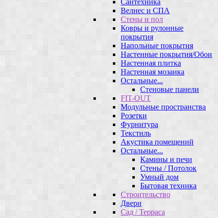
Сантехника
Велнес и СПА
Стены и пол
Ковры и рулонные
покрытия
Напольные покрытия
Настенные покрытия/Обои
Настенная плитка
Настенная мозаика
Остальные...
Стеновые панели
FIT-OUT
Модульные пространства
Розетки
Фурнитура
Текстиль
Акустика помещений
Остальные...
Камины и печи
Стены / Потолок
Умный дом
Бытовая техника
Строительство
Двери
Сад / Терраса