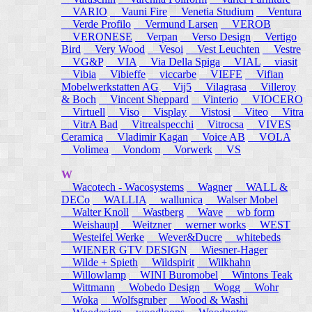
VARIO
Vauni Fire
Venetia Studium
Ventura
Verde Profilo
Vermund Larsen
VEROB
VERONESE
Verpan
Verso Design
Vertigo
Bird
Very Wood
Vesoi
Vest Leuchten
Vestre
VG&P
VIA
Via Della Spiga
VIAL
viasit
Vibia
Vibieffe
viccarbe
VIEFE
Vifian
Mobelwerkstatten AG
Vij5
Vilagrasa
Villeroy
& Boch
Vincent Sheppard
Vinterio
VIOCERO
Virtuell
Viso
Visplay
Vistosi
Viteo
Vitra
VitrA Bad
Vitrealspecchi
Vitrocsa
VIVES
Ceramica
Vladimir Kagan
Voice AB
VOLA
Volimea
Vondom
Vorwerk
VS
W
Wacotech - Wacosystems
Wagner
WALL &
DECo
WALLIA
wallunica
Walser Mobel
Walter Knoll
Wastberg
Wave
wb form
Weishaupl
Weitzner
werner works
WEST
Westeifel Werke
Wever&Ducre
whitebeds
WIENER GTV DESIGN
Wiesner-Hager
Wilde + Spieth
Wildspirit
Wilkhahn
Willowlamp
WINI Buromobel
Wintons Teak
Wittmann
Wobedo Design
Wogg
Wohr
Woka
Wolfsgruber
Wood & Washi