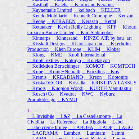
Kasthall
Kateha
Kaufmann Keramik
Kaynemaile Limited
keilbach
KELLER
Kendo Mobiliario
Kenneth Cobonpue
Kenzan
Keope
KERABEN
Kerasan
Kettal
Kettnaker
Kevin Reilly Lighting
KFF
Khouri
Guzman Bunce Limited
Kim Stahlmobel
Kinnarps
Kinnasand
KINZO AIR by bau+art
Kisskalt Designs
Kitani Japan Inc.
Kjærholm
Production
Klein Europe
KLIM
Klober
Klong
KME
Knoll International
KnollTextiles
Kokuyo
Koleksiyon
Kollektion Bertschinger
KOMOT
KOMTECH
Kone
Konig+Neurath
Korzilius
Kos
Kramis
KREADIANO
Kreon
Kriptonite
KriskaDECOR
Kristalia
KRISTIINA LASSUS
Krools
Kuopion Woodi
KURTH Manufaktur
Kusch+Co
Kvadrat
KWC
Kyburz
Produktdesign
KYMO
L
L Invisibile
L&Z
La Castellamonte
La
Cividina
La Reference
La Riggiola
Label
labo creme brulee
LABOFA
LADP
LAGO
LAGRAMA
Lambert
Laminam
Lamm
LAMP
Lampa
Lampert, Richard
Lange