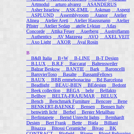
Artmodul
arturo alvarez
ASANDERUS
Asher Israelow
ASK-EMIL
Askman
Aspeqt
ASPLUND
Assemblyroom
Atanor
Atelier
Alinea
Atelier Areti
Atelier Haussmann
Atelier
Pfister
Atelier Sedap
atelje Lyktan
Atlas
Concorde
Attika Feuer
Auerberg
Austroflamm
Authentics
AV Mazzega
AVO
AXEL VEIT
Axo Light
AXOR
Ayal Rosin
B
B&B Italia
B+W
B-LINE
B-T Design
B.LUX
B.R.F
Baccarat
Baltensweiler
Balzar Beskow
BANTIE
Bark
Baroncelli
BarovierToso
Basalte
BassamFellows
BAUX
BBB emmebonacina
Bd Barcelona
Beadlight
BEAU-BIEN
BEdesign
Bedont
Beek collection
BEGA
behr
Belfakto
Bellboy
BELTA-FRAJUMAR
BELUX
Bench
Benchmark Furniture
Bencore
Bene
BENKERT-BAENKE
Bensen
Bensen Italy
benwirth licht
Berbel
Berger Metallbau
Berlintapete
Bernd Unrecht lights
Bernhardt
Design
Bert Frank
Bette
Bigla
Billiani
Bisazza
Bitossi Ceramiche
Bivaq
BK
CONTRACT
Blofield
Blome
Blond Belysning