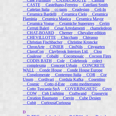
Case Furniture
CASSECROUTE
Cassina
CASTE
Castelhano-Ferreira
Catellani Smith
Cattelan Italia
cc-tapis
Ceadesign
Ceil-In
Ceramica Bardelli
Ceramica Cielo
Ceramica
Flaminia
Ceramica Magica
Ceramica Mayor
Ceramica Vogue
Ceramiche Supergres
Cerim
Cerruti Baleri
Cesar Arredamenti
chameledeon
CHAT-BOARD
Cherner
Chevalier edition
CHEVILLOTTE
Chiccham
Chivasso
Christian Fischbacher
Christine Kroncke
ChronArte
CINIER
CiniNils
Citygarten
ClassiCon
Claybrook Interiors Ltd.
Clou
Coalesse
Cobalti
Cocomosaic
Cocoon Fires
CODIS BATH
Cole
Colebrook
colect
complexma
Concept Urbain
CONCRETE
WALL
Conde House
Conde House Europe
Conglomerate
Contempo Italia
COR
Cor
Unum
Cordivari
Cordula Kafka
Cosentino
Cosmic
Cotto d-Este
cotto mediterraneo
Cotto Tuscania SpA
COVERINGSETC
Covo
COW
Cph Lighting
Craftwand
Crassevig
Creation Baumann
Crevin
Cube Design
Cubit
CuriousaCuriousa
D