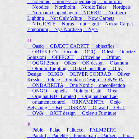
nolen niu
nomess copenhagen
nonuform
Noodles
Nordholm
Nordic Tales
Nordpeis
Normann Copenhagen
NORR11
Northern
Lighting
Not Only White
Now Carpets
NTGRATE
Nurus
nut + grat
Nuzrat Carpet
Emporium
Nya Nordiska
Nyta
O
Oasiq
OBJECT CARPET
objectflor
OBJEKTEN
Occhio
OCQ
Odesi
Odorizzi
Soluzioni
OFFECCT
Officeline
Ofifran
OGGI Beton
Oikos
OK design
Okamura
Okholm Lighting
Okko Consulting
Olby
Design
OLIGO
OLIVER CONRAD
Oliver
Kessler
Oluce
Omikron Design
ON&ON
ONDARRETA
One Nordic
onecollection
ONGO
ophelis
Opinion Ciatti
Orea
Original BTC Limited
Original Joan Lao
ornament.control
ORNAMENTA
Orsjo
Belysning
Oset
OSRAM
Oswald
OUT
OWA
OXIT design
Oxley s Furniture
P
Pablo
Palau
Pallucco
PALMBERG
Pandul
Panelite
Panoramah
Panzeri
Paola