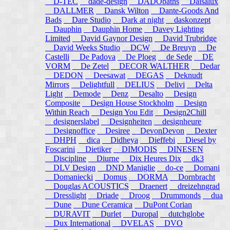
D-TEC
dade-design
DADObaths
Daisalux
DALLMER
Dansk Wilton
Dante-Goods And
Bads
Dare Studio
Dark at night
daskonzept
Dauphin
Dauphin Home
Davey Lighting
Limited
David Gaynor Design
David Trubridge
David Weeks Studio
DCW
De Breuyn
De
Castelli
De Padova
De Ploeg
de Sede
DE
VORM
De Zetel
DECOR WALTHER
Dedar
DEDON
Deesawat
DEGAS
Deknudt
Mirrors
Delightfull
DELIUS
Delivi
Delta
Light
Demode
Denz
Desalto
Design
Composite
Design House Stockholm
Design
Within Reach
Design You Edit
Design2Chill
designerslabel
Designheiten
designheure
Designoffice
Desiree
DevonDevon
Dexter
DHPH
dica
Didheya
Dieffebi
Diesel by
Foscarini
Dietiker
DIMODIS
DINESEN
Discipline
Diurne
Dix Heures Dix
dk3
DLV Design
DND Maniglie
do-ce
Domani
Domaniecki
Domus
DORMA
Dornbracht
Douglas ACOUSTICS
Draenert
dreizehngrad
Dresslight
Driade
Droog
Drummonds
dua
Dune
Dune Ceramica
DuPont Corian
DURAVIT
Durlet
Duropal
dutchglobe
Dux International
DVELAS
DVO