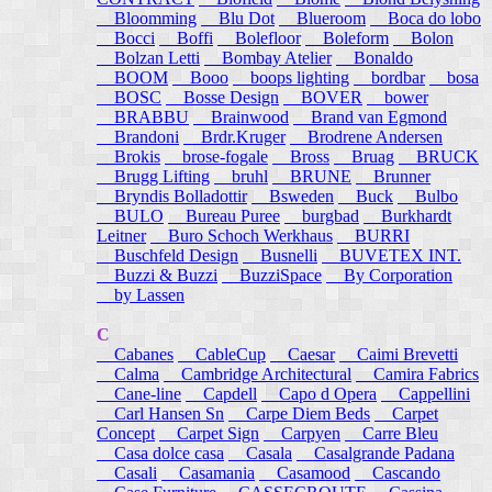
Bloomming
Blu Dot
Blueroom
Boca do lobo
Bocci
Boffi
Bolefloor
Boleform
Bolon
Bolzan Letti
Bombay Atelier
Bonaldo
BOOM
Booo
boops lighting
bordbar
bosa
BOSC
Bosse Design
BOVER
bower
BRABBU
Brainwood
Brand van Egmond
Brandoni
Brdr.Kruger
Brodrene Andersen
Brokis
brose-fogale
Bross
Bruag
BRUCK
Brugg Lifting
bruhl
BRUNE
Brunner
Bryndis Bolladottir
Bsweden
Buck
Bulbo
BULO
Bureau Puree
burgbad
Burkhardt
Leitner
Buro Schoch Werkhaus
BURRI
Buschfeld Design
Busnelli
BUVETEX INT.
Buzzi & Buzzi
BuzziSpace
By Corporation
by Lassen
C
Cabanes
CableCup
Caesar
Caimi Brevetti
Calma
Cambridge Architectural
Camira Fabrics
Cane-line
Capdell
Capo d Opera
Cappellini
Carl Hansen Sn
Carpe Diem Beds
Carpet
Concept
Carpet Sign
Carpyen
Carre Bleu
Casa dolce casa
Casala
Casalgrande Padana
Casali
Casamania
Casamood
Cascando