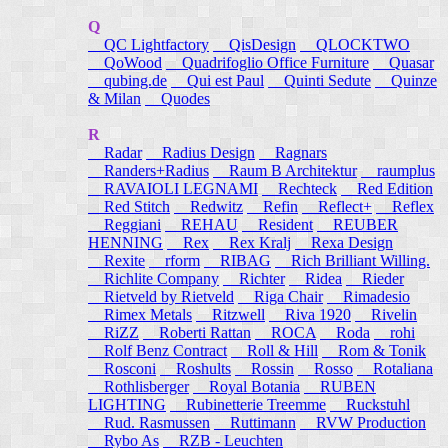
Q
QC Lightfactory
QisDesign
QLOCKTWO
QoWood
Quadrifoglio Office Furniture
Quasar
qubing.de
Qui est Paul
Quinti Sedute
Quinze
& Milan
Quodes
R
Radar
Radius Design
Ragnars
Randers+Radius
Raum B Architektur
raumplus
RAVAIOLI LEGNAMI
Rechteck
Red Edition
Red Stitch
Redwitz
Refin
Reflect+
Reflex
Reggiani
REHAU
Resident
REUBER
HENNING
Rex
Rex Kralj
Rexa Design
Rexite
rform
RIBAG
Rich Brilliant Willing.
Richlite Company
Richter
Ridea
Rieder
Rietveld by Rietveld
Riga Chair
Rimadesio
Rimex Metals
Ritzwell
Riva 1920
Rivelin
RiZZ
Roberti Rattan
ROCA
Roda
rohi
Rolf Benz Contract
Roll & Hill
Rom & Tonik
Rosconi
Roshults
Rossin
Rosso
Rotaliana
Rothlisberger
Royal Botania
RUBEN
LIGHTING
Rubinetterie Treemme
Ruckstuhl
Rud. Rasmussen
Ruttimann
RVW Production
Rybo As
RZB - Leuchten