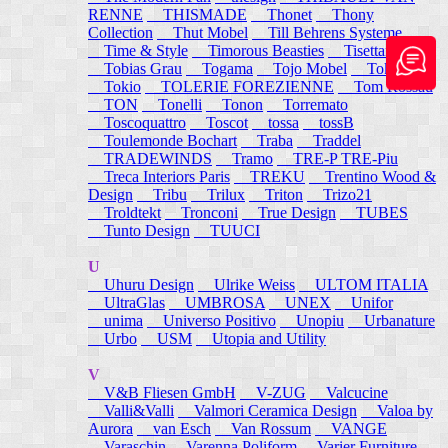
RENNE
THISMADE
Thonet
Thony
Collection
Thut Mobel
Till Behrens Systeme
Time & Style
Timorous Beasties
Tisettanta
Tobias Grau
Togama
Tojo Mobel
Token
Tokio
TOLERIE FOREZIENNE
Tom Rossau
TON
Tonelli
Tonon
Torremato
Toscoquattro
Toscot
tossa
tossB
Toulemonde Bochart
Traba
Traddel
TRADEWINDS
Tramo
TRE-P TRE-Piu
Treca Interiors Paris
TREKU
Trentino Wood &
Design
Tribu
Trilux
Triton
Trizo21
Troldtekt
Tronconi
True Design
TUBES
Tunto Design
TUUCI
U
Uhuru Design
Ulrike Weiss
ULTOM ITALIA
UltraGlas
UMBROSA
UNEX
Unifor
unima
Universo Positivo
Unopiu
Urbanature
Urbo
USM
Utopia and Utility
V
V&B Fliesen GmbH
V-ZUG
Valcucine
Valli&Valli
Valmori Ceramica Design
Valoa by
Aurora
van Esch
Van Rossum
VANGE
Varaschin
Varenna Poliform
Varier Furniture