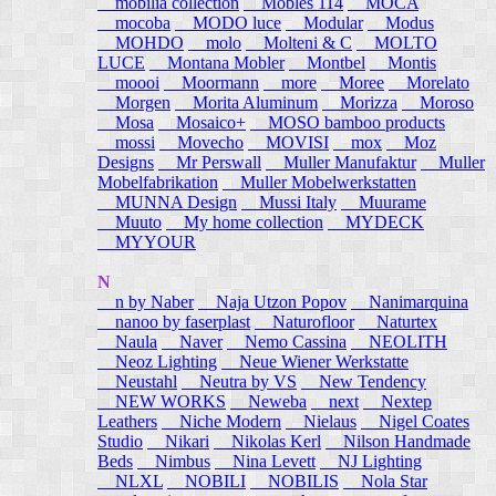
mobilia collection
Mobles 114
MOCA
mocoba
MODO luce
Modular
Modus
MOHDO
molo
Molteni & C
MOLTO
LUCE
Montana Mobler
Montbel
Montis
moooi
Moormann
more
Moree
Morelato
Morgen
Morita Aluminum
Morizza
Moroso
Mosa
Mosaico+
MOSO bamboo products
mossi
Movecho
MOVISI
mox
Moz
Designs
Mr Perswall
Muller Manufaktur
Muller
Mobelfabrikation
Muller Mobelwerkstatten
MUNNA Design
Mussi Italy
Muurame
Muuto
My home collection
MYDECK
MYYOUR
N
n by Naber
Naja Utzon Popov
Nanimarquina
nanoo by faserplast
Naturofloor
Naturtex
Naula
Naver
Nemo Cassina
NEOLITH
Neoz Lighting
Neue Wiener Werkstatte
Neustahl
Neutra by VS
New Tendency
NEW WORKS
Neweba
next
Nextep
Leathers
Niche Modern
Nielaus
Nigel Coates
Studio
Nikari
Nikolas Kerl
Nilson Handmade
Beds
Nimbus
Nina Levett
NJ Lighting
NLXL
NOBILI
NOBILIS
Nola Star