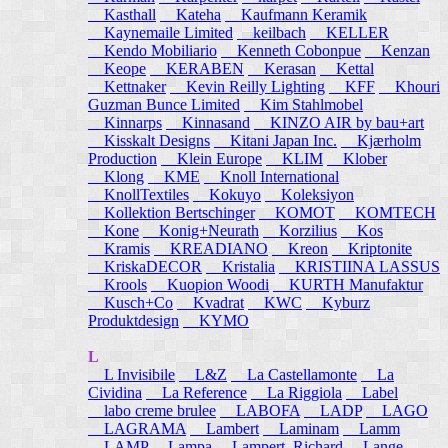
Kasthall
Kateha
Kaufmann Keramik
Kaynemaile Limited
keilbach
KELLER
Kendo Mobiliario
Kenneth Cobonpue
Kenzan
Keope
KERABEN
Kerasan
Kettal
Kettnaker
Kevin Reilly Lighting
KFF
Khouri
Guzman Bunce Limited
Kim Stahlmobel
Kinnarps
Kinnasand
KINZO AIR by bau+art
Kisskalt Designs
Kitani Japan Inc.
Kjærholm
Production
Klein Europe
KLIM
Klober
Klong
KME
Knoll International
KnollTextiles
Kokuyo
Koleksiyon
Kollektion Bertschinger
KOMOT
KOMTECH
Kone
Konig+Neurath
Korzilius
Kos
Kramis
KREADIANO
Kreon
Kriptonite
KriskaDECOR
Kristalia
KRISTIINA LASSUS
Krools
Kuopion Woodi
KURTH Manufaktur
Kusch+Co
Kvadrat
KWC
Kyburz
Produktdesign
KYMO
L
L Invisibile
L&Z
La Castellamonte
La
Cividina
La Reference
La Riggiola
Label
labo creme brulee
LABOFA
LADP
LAGO
LAGRAMA
Lambert
Laminam
Lamm
LAMP
Lampa
Lampert, Richard
Lange