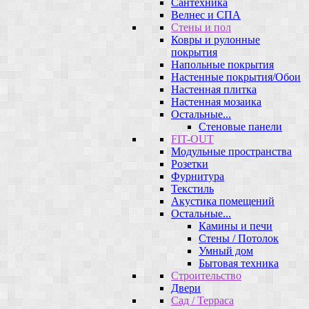
Сантехника
Велнес и СПА
Стены и пол
Ковры и рулонные
покрытия
Напольные покрытия
Настенные покрытия/Обои
Настенная плитка
Настенная мозаика
Остальные...
Стеновые панели
FIT-OUT
Модульные пространства
Розетки
Фурнитура
Текстиль
Акустика помещений
Остальные...
Камины и печи
Стены / Потолок
Умный дом
Бытовая техника
Строительство
Двери
Сад / Терраса