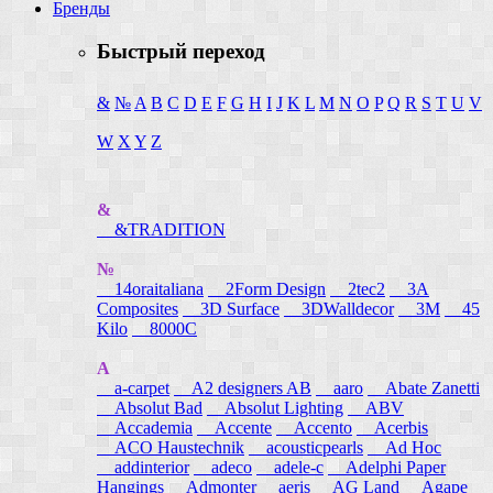
Бренды
Быстрый переход
&
№
A
B
C
D
E
F
G
H
I
J
K
L
M
N
O
P
Q
R
S
T
U
V
W
X
Y
Z
&
&TRADITION
№
14oraitaliana
2Form Design
2tec2
3A
Composites
3D Surface
3DWalldecor
3M
45
Kilo
8000C
A
a-carpet
A2 designers AB
aaro
Abate Zanetti
Absolut Bad
Absolut Lighting
ABV
Accademia
Accente
Accento
Acerbis
ACO Haustechnik
acousticpearls
Ad Hoc
addinterior
adeco
adele-c
Adelphi Paper
Hangings
Admonter
aeris
AG Land
Agape