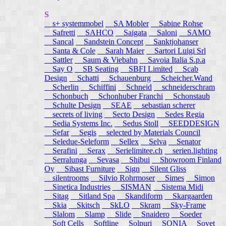
S
s+ systemmobel
SA Mobler
Sabine Rohse
Safretti
SAHCO
Saigata
Saloni
SAMO
Sancal
Sandstein Concept
Sanktjohanser
Santa & Cole
Sarah Maier
Sartori Luigi Srl
Sattler
Saum & Viebahn
Savoia Italia S.p.a
Say O
SB Seating
SBFI Limited
Scab
Design
Schatti
Schauenburg
Scheicher.Wand
Scherlin
Schiffini
Schneid
schneiderschram
Schonbuch
Schonhuber Franchi
Schonstaub
Schulte Design
SEAE
sebastian scherer
secrets of living
Secto Design
Sedes Regia
Sedia Systems Inc.
Sedus Stoll
SEEDDESIGN
Sefar
Segis
selected by Materials Council
Seledue-Seleform
Sellex
Selva
Senator
Serafini
Serax
Serielimitee.ch
serien.lighting
Serralunga
Sevasa
Shibui
Showroom Finland
Oy
Sibast Furniture
Sign
Silent Gliss
silentrooms
Silvio Rohrmoser
Simes
Simon
Sinetica Industries
SISMAN
Sistema Midi
Sitag
Sitland Spa
Skandiform
Skargaarden
Skia
Skitsch
SkLO
Skram
Sky-Frame
Slalom
Slamp
Slide
Snaidero
Soeder
Soft Cells
Softline
Solpuri
SONIA
Sovet