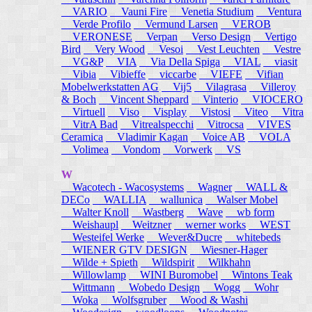
VARIO
Vauni Fire
Venetia Studium
Ventura
Verde Profilo
Vermund Larsen
VEROB
VERONESE
Verpan
Verso Design
Vertigo
Bird
Very Wood
Vesoi
Vest Leuchten
Vestre
VG&P
VIA
Via Della Spiga
VIAL
viasit
Vibia
Vibieffe
viccarbe
VIEFE
Vifian
Mobelwerkstatten AG
Vij5
Vilagrasa
Villeroy
& Boch
Vincent Sheppard
Vinterio
VIOCERO
Virtuell
Viso
Visplay
Vistosi
Viteo
Vitra
VitrA Bad
Vitrealspecchi
Vitrocsa
VIVES
Ceramica
Vladimir Kagan
Voice AB
VOLA
Volimea
Vondom
Vorwerk
VS
W
Wacotech - Wacosystems
Wagner
WALL &
DECo
WALLIA
wallunica
Walser Mobel
Walter Knoll
Wastberg
Wave
wb form
Weishaupl
Weitzner
werner works
WEST
Westeifel Werke
Wever&Ducre
whitebeds
WIENER GTV DESIGN
Wiesner-Hager
Wilde + Spieth
Wildspirit
Wilkhahn
Willowlamp
WINI Buromobel
Wintons Teak
Wittmann
Wobedo Design
Wogg
Wohr
Woka
Wolfsgruber
Wood & Washi