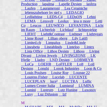
Production
lapalma
Lapelle Design
lasfera
Laufen
Laurameroni
Lea Ceramiche
lebenszubehoer by stef s
LEDAGIO
Ledlighting
LEDS-C4
LEDsON
Lehni
LEMA
Lensvelt
Leolux
less n more
Letti
Co
Leucos
LEUWICO
LEVANTINA
Licht
im Raum
Lichterloh
Lichtlauf
lichtprojekte
LIEHT
Light&Contrast
Lightnet
Lightyears
Ligne Roset
Lillian oberg
Lily Latifi
Limited.ch
Limpalux
Linde&Linde
Lineabeta
Lineablinds
Linteloo
Lintex
Lista Office
Lithos Design
Lithoss
Living
Divani
Living Jewels
LIVINGZONE
LK
Hjelle
Lladro
LND Design
LOBMEYR
LoCa
LOEHR
LoFFLER
Loft
Loll
Designs
Longhi
Loook Industries
Loop & Co
Louis Poulsen
Louise Roe
Lounge 22
Lourens Fisher
Lucelab
LUCENTE
LUCEPLAN
luce²
LUCTRA
Luflic
Lumen Center Italia
Lumigraf
LUMINA
Lumini
Lustrum
Lutz Huning
Luxonov
Luxy
Luz Difusion
lzf
M