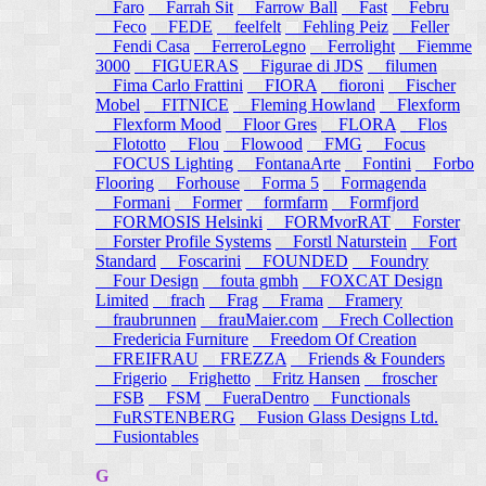
Faro
Farrah Sit
Farrow Ball
Fast
Febru
Feco
FEDE
feelfelt
Fehling Peiz
Feller
Fendi Casa
FerreroLegno
Ferrolight
Fiemme
3000
FIGUERAS
Figurae di JDS
filumen
Fima Carlo Frattini
FIORA
fioroni
Fischer
Mobel
FITNICE
Fleming Howland
Flexform
Flexform Mood
Floor Gres
FLORA
Flos
Flototto
Flou
Flowood
FMG
Focus
FOCUS Lighting
FontanaArte
Fontini
Forbo
Flooring
Forhouse
Forma 5
Formagenda
Formani
Former
formfarm
Formfjord
FORMOSIS Helsinki
FORMvorRAT
Forster
Forster Profile Systems
Forstl Naturstein
Fort
Standard
Foscarini
FOUNDED
Foundry
Four Design
fouta gmbh
FOXCAT Design
Limited
frach
Frag
Frama
Framery
fraubrunnen
frauMaier.com
Frech Collection
Fredericia Furniture
Freedom Of Creation
FREIFRAU
FREZZA
Friends & Founders
Frigerio
Frighetto
Fritz Hansen
froscher
FSB
FSM
FueraDentro
Functionals
FuRSTENBERG
Fusion Glass Designs Ltd.
Fusiontables
G