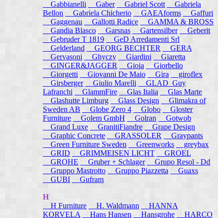
Gabbianelli
Gaber
Gabriel Scott
Gabriela
Bellon
Gabriela Chicherio
GAEAforms
Gaffuri
Gaggenau
Gallotti Radice
GAMMA & BROSS
Gandia Blasco
Garsnas
Gartensilber
Geberit
Gebruder T 1819
GeD Arredamenti Srl
Gelderland
GEORG BECHTER
GERA
Gervasoni
Ghyczy
Giardini
Giaretta
GINGER&JAGGER
Gioia
Giorbello
Giorgetti
Giovanni De Maio
Gira
giroflex
Girsberger
Giulio Marelli
GLAD_Guy
Lafranchi
GlammFire
Glas Italia
Glas Marte
Glashutte Limburg
Glass Design
Glimakra of
Sweden AB
Globe Zero 4
Globo
Gloster
Furniture
Golem GmbH
Golran
Gotwob
Grand Luxe
GranitiFiandre
Grape Design
Graphic Concrete
GRASSOLER
Graypants
Green Furniture Sweden
Greenworks
greybax
GRID
GRIMMEISEN LICHT
GROEL
GROHE
Gruber + Schlager
Grupo Resol - Dd
Gruppo Mastrotto
Gruppo Piazzetta
Guaxs
GUBI
Gufram
H
H Furniture
H. Waldmann
HANNA
KORVELA
Hans Hansen
Hansgrohe
HARCO