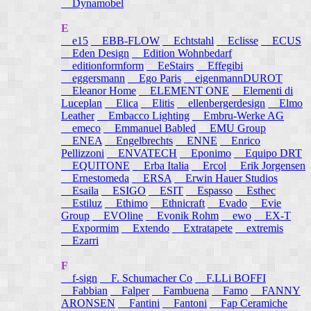
Dynamobel
E
e15
EBB-FLOW
Echtstahl
Eclisse
ECUS
Eden Design
Edition Wohnbedarf
editionformform
EeStairs
Effegibi
eggersmann
Ego Paris
eigenmannDUROT
Eleanor Home
ELEMENT ONE
Elementi di
Luceplan
Elica
Elitis
ellenbergerdesign
Elmo
Leather
Embacco Lighting
Embru-Werke AG
emeco
Emmanuel Babled
EMU Group
ENEA
Engelbrechts
ENNE
Enrico
Pellizzoni
ENVATECH
Eponimo
Equipo DRT
EQUITONE
Erba Italia
Ercol
Erik Jorgensen
Ernestomeda
ERSA
Erwin Hauer Studios
Esaila
ESIGO
ESIT
Espasso
Esthec
Estiluz
Ethimo
Ethnicraft
Evado
Evie
Group
EVOline
Evonik Rohm
ewo
EX-T
Expormim
Extendo
Extratapete
extremis
Ezarri
F
f-sign
F. Schumacher Co
F.LLi BOFFI
Fabbian
Falper
Fambuena
Famo
FANNY
ARONSEN
Fantini
Fantoni
Fap Ceramiche