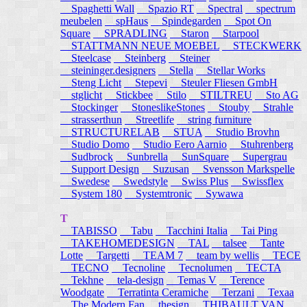
Spaghetti Wall
Spazio RT
Spectral
spectrum
meubelen
spHaus
Spindegarden
Spot On
Square
SPRADLING
Staron
Starpool
STATTMANN NEUE MOEBEL
STECKWERK
Steelcase
Steinberg
Steiner
steininger.designers
Stella
Stellar Works
Steng Licht
Stepevi
Steuler Fliesen GmbH
stglicht
Stickbee
Stilo
STILTREU
Sto AG
Stockinger
StoneslikeStones
Stouby
Strahle
strasserthun
Streetlife
string furniture
STRUCTURELAB
STUA
Studio Brovhn
Studio Domo
Studio Eero Aarnio
Stuhrenberg
Sudbrock
Sunbrella
SunSquare
Supergrau
Support Design
Suzusan
Svensson Markspelle
Swedese
Swedstyle
Swiss Plus
Swissflex
System 180
Systemtronic
Sywawa
T
TABISSO
Tabu
Tacchini Italia
Tai Ping
TAKEHOMEDESIGN
TAL
talsee
Tante
Lotte
Targetti
TEAM 7
team by wellis
TECE
TECNO
Tecnoline
Tecnolumen
TECTA
Tekhne
tela-design
Temas V
Terence
Woodgate
Terratinta Ceramiche
Terzani
Texaa
The Modern Fan
thesign
THIBAULT VAN