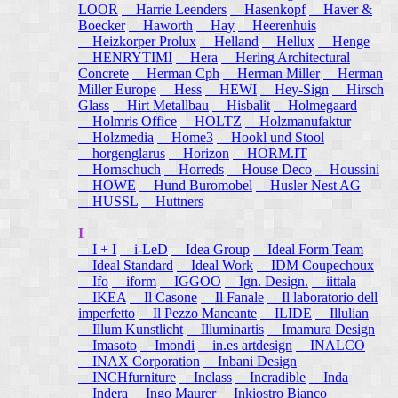
LOOR
Harrie Leenders
Hasenkopf
Haver &
Boecker
Haworth
Hay
Heerenhuis
Heizkorper Prolux
Helland
Hellux
Henge
HENRYTIMI
Hera
Hering Architectural
Concrete
Herman Cph
Herman Miller
Herman
Miller Europe
Hess
HEWI
Hey-Sign
Hirsch
Glass
Hirt Metallbau
Hisbalit
Holmegaard
Holmris Office
HOLTZ
Holzmanufaktur
Holzmedia
Home3
Hookl und Stool
horgenglarus
Horizon
HORM.IT
Hornschuch
Horreds
House Deco
Houssini
HOWE
Hund Buromobel
Husler Nest AG
HUSSL
Huttners
I
I + I
i-LeD
Idea Group
Ideal Form Team
Ideal Standard
Ideal Work
IDM Coupechoux
Ifo
iform
IGGOO
Ign. Design.
iittala
IKEA
Il Casone
Il Fanale
Il laboratorio dell
imperfetto
Il Pezzo Mancante
ILIDE
Illulian
Illum Kunstlicht
Illuminartis
Imamura Design
Imasoto
Imondi
in.es artdesign
INALCO
INAX Corporation
Inbani Design
INCHfurniture
Inclass
Incradible
Inda
Indera
Ingo Maurer
Inkiostro Bianco