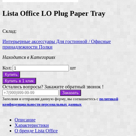
Lista Office LO Plug Paper Tray
Склад:
Интерьерные аксессуары
Для гостинной / Офисные
принадлежности
Полки
Находится в Категориях
Кол:
шт
Купить
Купить в 1 клик
Остались вопросы? Закажите обратный звонок !
Заказать
Заполняя и отправляя данную форму, вы соглашаетесь с
политикой
конфиденциальности персональных данных
Описание
Характеристики
О бренде Lista Office