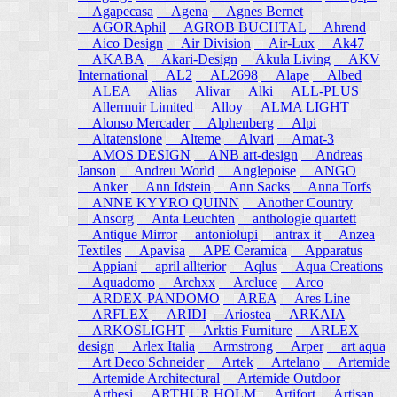
Agapecasa
Agena
Agnes Bernet
AGORAphil
AGROB BUCHTAL
Ahrend
Aico Design
Air Division
Air-Lux
Ak47
AKABA
Akari-Design
Akula Living
AKV
International
AL2
AL2698
Alape
Albed
ALEA
Alias
Alivar
Alki
ALL-PLUS
Allermuir Limited
Alloy
ALMA LIGHT
Alonso Mercader
Alphenberg
Alpi
Altatensione
Alteme
Alvari
Amat-3
AMOS DESIGN
ANB art-design
Andreas
Janson
Andreu World
Anglepoise
ANGO
Anker
Ann Idstein
Ann Sacks
Anna Torfs
ANNE KYYRO QUINN
Another Country
Ansorg
Anta Leuchten
anthologie quartett
Antique Mirror
antoniolupi
antrax it
Anzea
Textiles
Apavisa
APE Ceramica
Apparatus
Appiani
april allterior
Aqlus
Aqua Creations
Aquadomo
Archxx
Arcluce
Arco
ARDEX-PANDOMO
AREA
Ares Line
ARFLEX
ARIDI
Ariostea
ARKAIA
ARKOSLIGHT
Arktis Furniture
ARLEX
design
Arlex Italia
Armstrong
Arper
art aqua
Art Deco Schneider
Artek
Artelano
Artemide
Artemide Architectural
Artemide Outdoor
Arthesi
ARTHUR HOLM
Artifort
Artisan