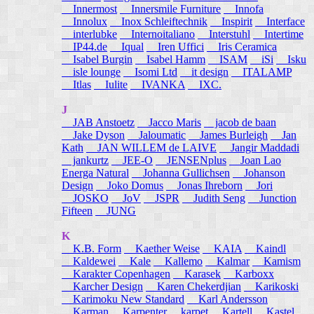
Innermost
Innersmile Furniture
Innofa
Innolux
Inox Schleiftechnik
Inspirit
Interface
interlubke
Internoitaliano
Interstuhl
Intertime
IP44.de
Iqual
Iren Uffici
Iris Ceramica
Isabel Burgin
Isabel Hamm
ISAM
iSi
Isku
isle lounge
Isomi Ltd
it design
ITALAMP
Itlas
Iulite
IVANKA
IXC.
J
JAB Anstoetz
Jacco Maris
jacob de baan
Jake Dyson
Jaloumatic
James Burleigh
Jan
Kath
JAN WILLEM de LAIVE
Jangir Maddadi
jankurtz
JEE-O
JENSENplus
Joan Lao
Energa Natural
Johanna Gullichsen
Johanson
Design
Joko Domus
Jonas Ihreborn
Jori
JOSKO
JoV
JSPR
Judith Seng
Junction
Fifteen
JUNG
K
K.B. Form
Kaether Weise
KAIA
Kaindl
Kaldewei
Kale
Kallemo
Kalmar
Kamism
Karakter Copenhagen
Karasek
Karboxx
Karcher Design
Karen Chekerdjian
Karikoski
Karimoku New Standard
Karl Andersson
Karman
Karpenter
karpet
Kartell
Kastel