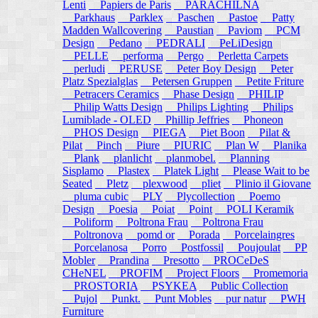
Lenti
Papiers de Paris
PARACHILNA
Parkhaus
Parklex
Paschen
Pastoe
Patty
Madden Wallcovering
Paustian
Paviom
PCM
Design
Pedano
PEDRALI
PeLiDesign
PELLE
performa
Pergo
Perletta Carpets
perludi
PERUSE
Peter Boy Design
Peter
Platz Spezialglas
Petersen Gruppen
Petite Friture
Petracers Ceramics
Phase Design
PHILIP
Philip Watts Design
Philips Lighting
Philips
Lumiblade - OLED
Phillip Jeffries
Phoneon
PHOS Design
PIEGA
Piet Boon
Pilat &
Pilat
Pinch
Piure
PIURIC
Plan W
Planika
Plank
planlicht
planmobel.
Planning
Sisplamo
Plastex
Platek Light
Please Wait to be
Seated
Pletz
plexwood
pliet
Plinio il Giovane
pluma cubic
PLY
Plycollection
Poemo
Design
Poesia
Poiat
Point
POLI Keramik
Poliform
Poltrona Frau
Poltrona Frau
Poltronova
pomd or
Porada
Porcelaingres
Porcelanosa
Porro
Postfossil
Poujoulat
PP
Mobler
Prandina
Presotto
PROCeDeS
CHeNEL
PROFIM
Project Floors
Promemoria
PROSTORIA
PSYKEA
Public Collection
Pujol
Punkt.
Punt Mobles
pur natur
PWH
Furniture