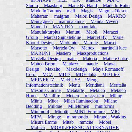
M-SHAPE
M2L
MA
Ma&De
MA-U
Studio
Maasberg
Made By Hand
Made In Ratio
Made In Taunus
mafi
Magis
Magnus Olesen
Maharam
maigrau
Maiori Design
MAKRO
Mamagreen
mammalampa
Mandal Veveri
Mandala
MANTRA
manufakt
Manufakturplus
Manutti
Maoli
Marazzi
Group
Marcal Signaletique
Marcel By
Marie
Khouri Design
Markanto
Marotte
Marset
Marsotto
Martela Oyj
Martex
martinelli luce
MARUNI
Masiero
Massproductions
Mastella Design
mater
Materia
Matiere Grise
Matteo Brioni
Mattiazzi
maude
Mawa
Design
Maxalto
Maxdesign
Maya Romanoff
Corp.
MCZ
MDD
MDF Italia
MDT-tex
MEINERTZ
Meld USA
Meng
Informationstechnik
Menu
Meridiani
Meritalia
Meson s Cucine
Metalarte
Metalco
Metalco
Home
Metalfire
Metten
mf-system
Miiing
Miinu
Miior
Milan Iluminacion
Milano
Bedding
Milldue
Millelumen
miniforms
Minimobl
Minotti
MINT Furniture
MIO
MIPA
Mirage
miramondo
Miranda Watkins
Misura Emme
Mitab
mmcite
Mobel
Mobica
MOBILFRESNO-ALTERNATIVE