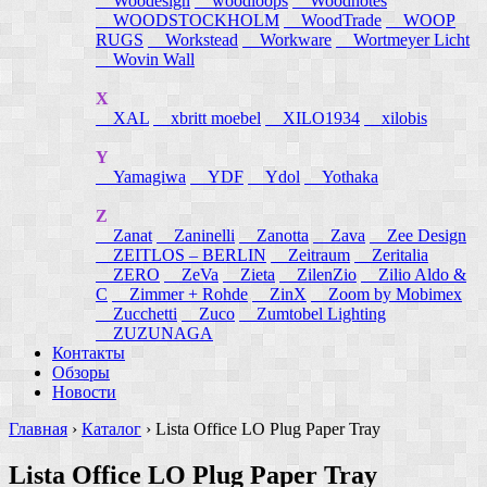
Woodesign
woodloops
Woodnotes
WOODSTOCKHOLM
WoodTrade
WOOP
RUGS
Workstead
Workware
Wortmeyer Licht
Wovin Wall
X
XAL
xbritt moebel
XILO1934
xilobis
Y
Yamagiwa
YDF
Ydol
Yothaka
Z
Zanat
Zaninelli
Zanotta
Zava
Zee Design
ZEITLOS – BERLIN
Zeitraum
Zeritalia
ZERO
ZeVa
Zieta
ZilenZio
Zilio Aldo &
C
Zimmer + Rohde
ZinX
Zoom by Mobimex
Zucchetti
Zuco
Zumtobel Lighting
ZUZUNAGA
Контакты
Обзоры
Новости
Главная
›
Каталог
›
Lista Office LO Plug Paper Tray
Lista Office LO Plug Paper Tray