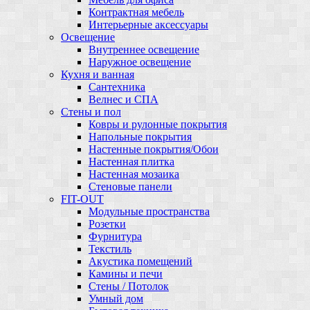
Контрактная мебель
Интерьерные аксессуары
Освещение
Внутреннее освещение
Наружное освещение
Кухня и ванная
Сантехника
Велнес и СПА
Стены и пол
Ковры и рулонные покрытия
Напольные покрытия
Настенные покрытия/Обои
Настенная плитка
Настенная мозаика
Стеновые панели
FIT-OUT
Модульные пространства
Розетки
Фурнитура
Текстиль
Акустика помещений
Камины и печи
Стены / Потолок
Умный дом