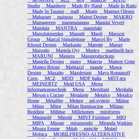
M-SHAPE
M2L
MA
Ma&De
MA-U
Studio
Maasberg
Made By Hand
Made In Ratio
Made In Taunus
mafi
Magis
Magnus Olesen
Maharam
maigrau
Maiori Design
MAKRO
Mamagreen
mammalampa
Mandal Veveri
Mandala
MANTRA
manufakt
Manufakturplus
Manutti
Maoli
Marazzi
Group
Marcal Signaletique
Marcel By
Marie
Khouri Design
Markanto
Marotte
Marset
Marsotto
Martela Oyj
Martex
martinelli luce
MARUNI
Masiero
Massproductions
Mastella Design
mater
Materia
Matiere Grise
Matteo Brioni
Mattiazzi
maude
Mawa
Design
Maxalto
Maxdesign
Maya Romanoff
Corp.
MCZ
MDD
MDF Italia
MDT-tex
MEINERTZ
Meld USA
Meng
Informationstechnik
Menu
Meridiani
Meritalia
Meson s Cucine
Metalarte
Metalco
Metalco
Home
Metalfire
Metten
mf-system
Miiing
Miinu
Miior
Milan Iluminacion
Milano
Bedding
Milldue
Millelumen
miniforms
Minimobl
Minotti
MINT Furniture
MIO
MIPA
Mirage
miramondo
Miranda Watkins
Misura Emme
Mitab
mmcite
Mobel
Mobica
MOBILFRESNO-ALTERNATIVE