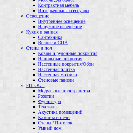
Контрактная мебель
Интерьерные аксессуары
Освещение
Внутреннее освещение
Наружное освещение
Кухня и ванная
Сантехника
Велнес и СПА
Стены и пол
Ковры и рулонные покрытия
Напольные покрытия
Настенные покрытия/Обои
Настенная плитка
Настенная мозаика
Стеновые панели
FIT-OUT
Модульные пространства
Розетки
Фурнитура
Текстиль
Акустика помещений
Камины и печи
Стены / Потолок
Умный дом