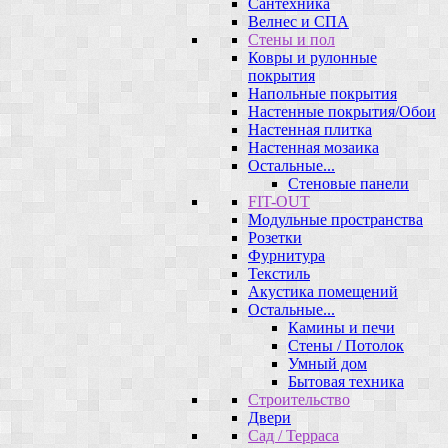
Сантехника
Велнес и СПА
Стены и пол
Ковры и рулонные
покрытия
Напольные покрытия
Настенные покрытия/Обои
Настенная плитка
Настенная мозаика
Остальные...
Стеновые панели
FIT-OUT
Модульные пространства
Розетки
Фурнитура
Текстиль
Акустика помещений
Остальные...
Камины и печи
Стены / Потолок
Умный дом
Бытовая техника
Строительство
Двери
Сад / Терраса