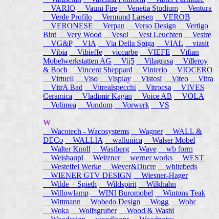
VARIO
Vauni Fire
Venetia Studium
Ventura
Verde Profilo
Vermund Larsen
VEROB
VERONESE
Verpan
Verso Design
Vertigo
Bird
Very Wood
Vesoi
Vest Leuchten
Vestre
VG&P
VIA
Via Della Spiga
VIAL
viasit
Vibia
Vibieffe
viccarbe
VIEFE
Vifian
Mobelwerkstatten AG
Vij5
Vilagrasa
Villeroy
& Boch
Vincent Sheppard
Vinterio
VIOCERO
Virtuell
Viso
Visplay
Vistosi
Viteo
Vitra
VitrA Bad
Vitrealspecchi
Vitrocsa
VIVES
Ceramica
Vladimir Kagan
Voice AB
VOLA
Volimea
Vondom
Vorwerk
VS
W
Wacotech - Wacosystems
Wagner
WALL &
DECo
WALLIA
wallunica
Walser Mobel
Walter Knoll
Wastberg
Wave
wb form
Weishaupl
Weitzner
werner works
WEST
Westeifel Werke
Wever&Ducre
whitebeds
WIENER GTV DESIGN
Wiesner-Hager
Wilde + Spieth
Wildspirit
Wilkhahn
Willowlamp
WINI Buromobel
Wintons Teak
Wittmann
Wobedo Design
Wogg
Wohr
Woka
Wolfsgruber
Wood & Washi