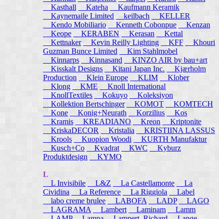
Kasthall
Kateha
Kaufmann Keramik
Kaynemaile Limited
keilbach
KELLER
Kendo Mobiliario
Kenneth Cobonpue
Kenzan
Keope
KERABEN
Kerasan
Kettal
Kettnaker
Kevin Reilly Lighting
KFF
Khouri
Guzman Bunce Limited
Kim Stahlmobel
Kinnarps
Kinnasand
KINZO AIR by bau+art
Kisskalt Designs
Kitani Japan Inc.
Kjærholm
Production
Klein Europe
KLIM
Klober
Klong
KME
Knoll International
KnollTextiles
Kokuyo
Koleksiyon
Kollektion Bertschinger
KOMOT
KOMTECH
Kone
Konig+Neurath
Korzilius
Kos
Kramis
KREADIANO
Kreon
Kriptonite
KriskaDECOR
Kristalia
KRISTIINA LASSUS
Krools
Kuopion Woodi
KURTH Manufaktur
Kusch+Co
Kvadrat
KWC
Kyburz
Produktdesign
KYMO
L
L Invisibile
L&Z
La Castellamonte
La
Cividina
La Reference
La Riggiola
Label
labo creme brulee
LABOFA
LADP
LAGO
LAGRAMA
Lambert
Laminam
Lamm
LAMP
Lampa
Lampert, Richard
Lange