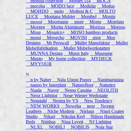
mobilia collection
Mobles 114
MOCA
mocoba
MODO luce
Modular
Modus
MOHDO
molo
Molteni & C
MOLTO
LUCE
Montana Mobler
Montbel
Montis
moooi
Moormann
more
Moree
Morelato
Morgen
Morita Aluminum
Morizza
Moroso
Mosa
Mosaico+
MOSO bamboo products
mossi
Movecho
MOVISI
mox
Moz
Designs
Mr Perswall
Muller Manufaktur
Muller
Mobelfabrikation
Muller Mobelwerkstatten
MUNNA Design
Mussi Italy
Muurame
Muuto
My home collection
MYDECK
MYYOUR
N
n by Naber
Naja Utzon Popov
Nanimarquina
nanoo by faserplast
Naturofloor
Naturtex
Naula
Naver
Nemo Cassina
NEOLITH
Neoz Lighting
Neue Wiener Werkstatte
Neustahl
Neutra by VS
New Tendency
NEW WORKS
Neweba
next
Nextep
Leathers
Niche Modern
Nielaus
Nigel Coates
Studio
Nikari
Nikolas Kerl
Nilson Handmade
Beds
Nimbus
Nina Levett
NJ Lighting
NLXL
NOBILI
NOBILIS
Nola Star