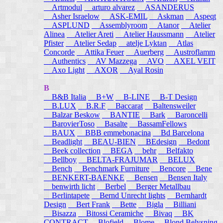
Artmodul
arturo alvarez
ASANDERUS
Asher Israelow
ASK-EMIL
Askman
Aspeqt
ASPLUND
Assemblyroom
Atanor
Atelier
Alinea
Atelier Areti
Atelier Haussmann
Atelier
Pfister
Atelier Sedap
atelje Lyktan
Atlas
Concorde
Attika Feuer
Auerberg
Austroflamm
Authentics
AV Mazzega
AVO
AXEL VEIT
Axo Light
AXOR
Ayal Rosin
B
B&B Italia
B+W
B-LINE
B-T Design
B.LUX
B.R.F
Baccarat
Baltensweiler
Balzar Beskow
BANTIE
Bark
Baroncelli
BarovierToso
Basalte
BassamFellows
BAUX
BBB emmebonacina
Bd Barcelona
Beadlight
BEAU-BIEN
BEdesign
Bedont
Beek collection
BEGA
behr
Belfakto
Bellboy
BELTA-FRAJUMAR
BELUX
Bench
Benchmark Furniture
Bencore
Bene
BENKERT-BAENKE
Bensen
Bensen Italy
benwirth licht
Berbel
Berger Metallbau
Berlintapete
Bernd Unrecht lights
Bernhardt
Design
Bert Frank
Bette
Bigla
Billiani
Bisazza
Bitossi Ceramiche
Bivaq
BK
CONTRACT
Blofield
Blome
Blond Belysning