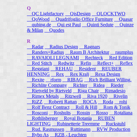
Q
QC Lightfactory
QisDesign
QLOCKTWO
QoWood
Quadrifoglio Office Furniture
Quasar
qubing.de
Qui est Paul
Quinti Sedute
Quinze
& Milan
Quodes
R
Radar
Radius Design
Ragnars
Randers+Radius
Raum B Architektur
raumplus
RAVAIOLI LEGNAMI
Rechteck
Red Edition
Red Stitch
Redwitz
Refin
Reflect+
Reflex
Reggiani
REHAU
Resident
REUBER
HENNING
Rex
Rex Kralj
Rexa Design
Rexite
rform
RIBAG
Rich Brilliant Willing.
Richlite Company
Richter
Ridea
Rieder
Rietveld by Rietveld
Riga Chair
Rimadesio
Rimex Metals
Ritzwell
Riva 1920
Rivelin
RiZZ
Roberti Rattan
ROCA
Roda
rohi
Rolf Benz Contract
Roll & Hill
Rom & Tonik
Rosconi
Roshults
Rossin
Rosso
Rotaliana
Rothlisberger
Royal Botania
RUBEN
LIGHTING
Rubinetterie Treemme
Ruckstuhl
Rud. Rasmussen
Ruttimann
RVW Production
Rybo As
RZB - Leuchten