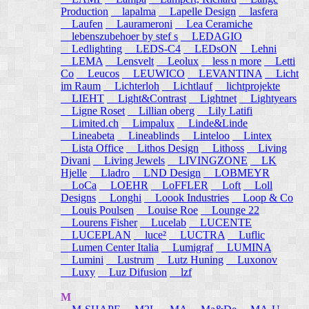
Production
lapalma
Lapelle Design
lasfera
Laufen
Laurameroni
Lea Ceramiche
lebenszubehoer by stef s
LEDAGIO
Ledlighting
LEDS-C4
LEDsON
Lehni
LEMA
Lensvelt
Leolux
less n more
Letti
Co
Leucos
LEUWICO
LEVANTINA
Licht
im Raum
Lichterloh
Lichtlauf
lichtprojekte
LIEHT
Light&Contrast
Lightnet
Lightyears
Ligne Roset
Lillian oberg
Lily Latifi
Limited.ch
Limpalux
Linde&Linde
Lineabeta
Lineablinds
Linteloo
Lintex
Lista Office
Lithos Design
Lithoss
Living
Divani
Living Jewels
LIVINGZONE
LK
Hjelle
Lladro
LND Design
LOBMEYR
LoCa
LOEHR
LoFFLER
Loft
Loll
Designs
Longhi
Loook Industries
Loop & Co
Louis Poulsen
Louise Roe
Lounge 22
Lourens Fisher
Lucelab
LUCENTE
LUCEPLAN
luce²
LUCTRA
Luflic
Lumen Center Italia
Lumigraf
LUMINA
Lumini
Lustrum
Lutz Huning
Luxonov
Luxy
Luz Difusion
lzf
M