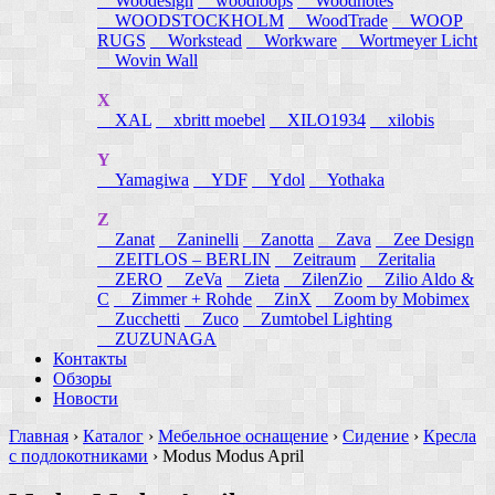
Woodesign
woodloops
Woodnotes
WOODSTOCKHOLM
WoodTrade
WOOP
RUGS
Workstead
Workware
Wortmeyer Licht
Wovin Wall
X
XAL
xbritt moebel
XILO1934
xilobis
Y
Yamagiwa
YDF
Ydol
Yothaka
Z
Zanat
Zaninelli
Zanotta
Zava
Zee Design
ZEITLOS – BERLIN
Zeitraum
Zeritalia
ZERO
ZeVa
Zieta
ZilenZio
Zilio Aldo &
C
Zimmer + Rohde
ZinX
Zoom by Mobimex
Zucchetti
Zuco
Zumtobel Lighting
ZUZUNAGA
Контакты
Обзоры
Новости
Главная
›
Каталог
›
Мебельное оснащение
›
Сидение
›
Кресла
с подлокотниками
›
Modus Modus April