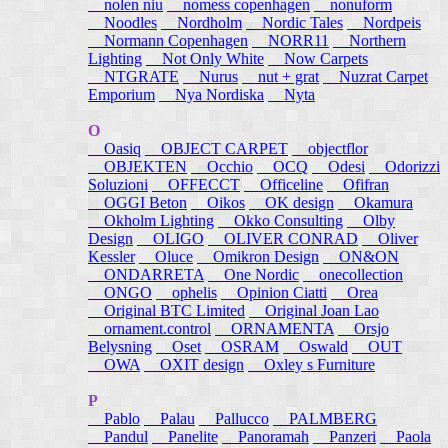
nolen niu
nomess copenhagen
nonuform
Noodles
Nordholm
Nordic Tales
Nordpeis
Normann Copenhagen
NORR11
Northern
Lighting
Not Only White
Now Carpets
NTGRATE
Nurus
nut + grat
Nuzrat Carpet
Emporium
Nya Nordiska
Nyta
O
Oasiq
OBJECT CARPET
objectflor
OBJEKTEN
Occhio
OCQ
Odesi
Odorizzi
Soluzioni
OFFECCT
Officeline
Ofifran
OGGI Beton
Oikos
OK design
Okamura
Okholm Lighting
Okko Consulting
Olby
Design
OLIGO
OLIVER CONRAD
Oliver
Kessler
Oluce
Omikron Design
ON&ON
ONDARRETA
One Nordic
onecollection
ONGO
ophelis
Opinion Ciatti
Orea
Original BTC Limited
Original Joan Lao
ornament.control
ORNAMENTA
Orsjo
Belysning
Oset
OSRAM
Oswald
OUT
OWA
OXIT design
Oxley s Furniture
P
Pablo
Palau
Pallucco
PALMBERG
Pandul
Panelite
Panoramah
Panzeri
Paola