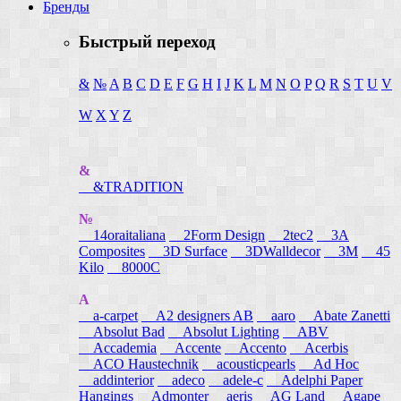
Бренды
Быстрый переход
&
№
A
B
C
D
E
F
G
H
I
J
K
L
M
N
O
P
Q
R
S
T
U
V
W
X
Y
Z
&
&TRADITION
№
14oraitaliana
2Form Design
2tec2
3A
Composites
3D Surface
3DWalldecor
3M
45
Kilo
8000C
A
a-carpet
A2 designers AB
aaro
Abate Zanetti
Absolut Bad
Absolut Lighting
ABV
Accademia
Accente
Accento
Acerbis
ACO Haustechnik
acousticpearls
Ad Hoc
addinterior
adeco
adele-c
Adelphi Paper
Hangings
Admonter
aeris
AG Land
Agape