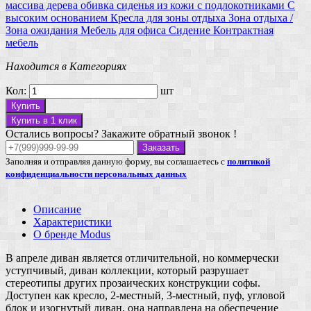
массива дерева
обивка сиденья из кожи
с подлокотниками
С
высоким основанием
Кресла для зоны отдыха
Зона отдыха /
Зона ожидания
Мебель для офиса
Сидение
Контрактная
мебель
Находится в Категориях
Кол:
шт
Купить
Купить в 1 клик
Остались вопросы? Закажите обратный звонок !
Заказать
Заполняя и отправляя данную форму, вы соглашаетесь с
политикой
конфиденциальности персональных данных
Описание
Характеристики
О бренде Modus
В апреле диван является отличительной, но коммерчески
уступчивый, диван коллекции, который разрушает
стереотипы других прозаических конструкции софы.
Доступен как кресло, 2-местный, 3-местный, пуф, угловой
блок и изогнутый диван, она направлена на обеспечение