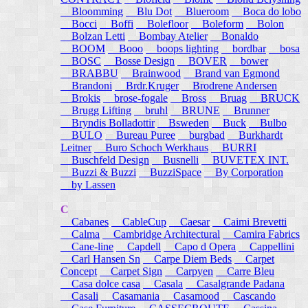
Bloomming
Blu Dot
Blueroom
Boca do lobo
Bocci
Boffi
Bolefloor
Boleform
Bolon
Bolzan Letti
Bombay Atelier
Bonaldo
BOOM
Booo
boops lighting
bordbar
bosa
BOSC
Bosse Design
BOVER
bower
BRABBU
Brainwood
Brand van Egmond
Brandoni
Brdr.Kruger
Brodrene Andersen
Brokis
brose-fogale
Bross
Bruag
BRUCK
Brugg Lifting
bruhl
BRUNE
Brunner
Bryndis Bolladottir
Bsweden
Buck
Bulbo
BULO
Bureau Puree
burgbad
Burkhardt
Leitner
Buro Schoch Werkhaus
BURRI
Buschfeld Design
Busnelli
BUVETEX INT.
Buzzi & Buzzi
BuzziSpace
By Corporation
by Lassen
C
Cabanes
CableCup
Caesar
Caimi Brevetti
Calma
Cambridge Architectural
Camira Fabrics
Cane-line
Capdell
Capo d Opera
Cappellini
Carl Hansen Sn
Carpe Diem Beds
Carpet
Concept
Carpet Sign
Carpyen
Carre Bleu
Casa dolce casa
Casala
Casalgrande Padana
Casali
Casamania
Casamood
Cascando