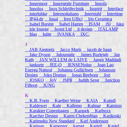
Innermost
Innersmile Furniture
Innofa
Innolux
Inox Schleiftechnik
Inspirit
Interface
interlubke
Internoitaliano
Interstuhl
Intertime
IP44.de
Iqual
Iren Uffici
Iris Ceramica
Isabel Burgin
Isabel Hamm
ISAM
iSi
Isku
isle lounge
Isomi Ltd
it design
ITALAMP
Itlas
Iulite
IVANKA
IXC.
J
JAB Anstoetz
Jacco Maris
jacob de baan
Jake Dyson
Jaloumatic
James Burleigh
Jan
Kath
JAN WILLEM de LAIVE
Jangir Maddadi
jankurtz
JEE-O
JENSENplus
Joan Lao
Energa Natural
Johanna Gullichsen
Johanson
Design
Joko Domus
Jonas Ihreborn
Jori
JOSKO
JoV
JSPR
Judith Seng
Junction
Fifteen
JUNG
K
K.B. Form
Kaether Weise
KAIA
Kaindl
Kaldewei
Kale
Kallemo
Kalmar
Kamism
Karakter Copenhagen
Karasek
Karboxx
Karcher Design
Karen Chekerdjian
Karikoski
Karimoku New Standard
Karl Andersson
Karman
Karpenter
karpet
Kartell
Kastel