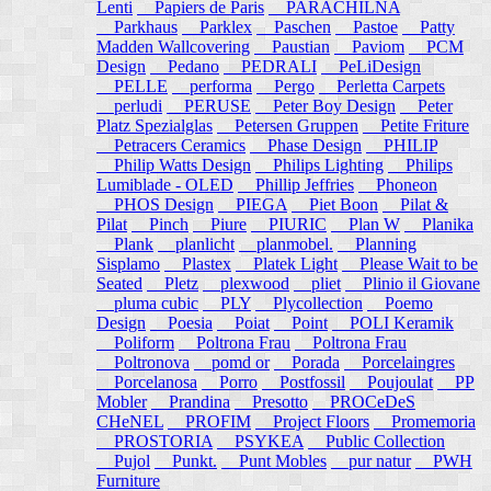
Lenti
Papiers de Paris
PARACHILNA
Parkhaus
Parklex
Paschen
Pastoe
Patty
Madden Wallcovering
Paustian
Paviom
PCM
Design
Pedano
PEDRALI
PeLiDesign
PELLE
performa
Pergo
Perletta Carpets
perludi
PERUSE
Peter Boy Design
Peter
Platz Spezialglas
Petersen Gruppen
Petite Friture
Petracers Ceramics
Phase Design
PHILIP
Philip Watts Design
Philips Lighting
Philips
Lumiblade - OLED
Phillip Jeffries
Phoneon
PHOS Design
PIEGA
Piet Boon
Pilat &
Pilat
Pinch
Piure
PIURIC
Plan W
Planika
Plank
planlicht
planmobel.
Planning
Sisplamo
Plastex
Platek Light
Please Wait to be
Seated
Pletz
plexwood
pliet
Plinio il Giovane
pluma cubic
PLY
Plycollection
Poemo
Design
Poesia
Poiat
Point
POLI Keramik
Poliform
Poltrona Frau
Poltrona Frau
Poltronova
pomd or
Porada
Porcelaingres
Porcelanosa
Porro
Postfossil
Poujoulat
PP
Mobler
Prandina
Presotto
PROCeDeS
CHeNEL
PROFIM
Project Floors
Promemoria
PROSTORIA
PSYKEA
Public Collection
Pujol
Punkt.
Punt Mobles
pur natur
PWH
Furniture