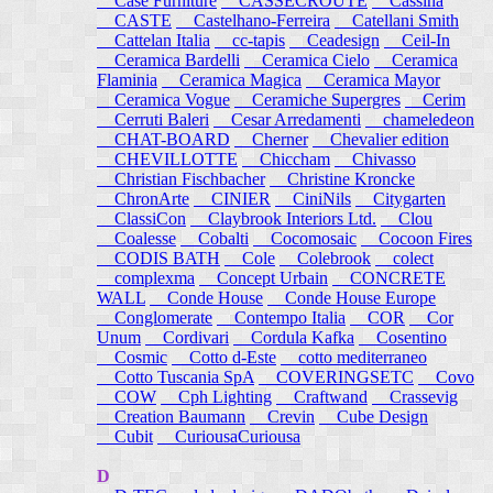
Case Furniture
CASSECROUTE
Cassina
CASTE
Castelhano-Ferreira
Catellani Smith
Cattelan Italia
cc-tapis
Ceadesign
Ceil-In
Ceramica Bardelli
Ceramica Cielo
Ceramica
Flaminia
Ceramica Magica
Ceramica Mayor
Ceramica Vogue
Ceramiche Supergres
Cerim
Cerruti Baleri
Cesar Arredamenti
chameledeon
CHAT-BOARD
Cherner
Chevalier edition
CHEVILLOTTE
Chiccham
Chivasso
Christian Fischbacher
Christine Kroncke
ChronArte
CINIER
CiniNils
Citygarten
ClassiCon
Claybrook Interiors Ltd.
Clou
Coalesse
Cobalti
Cocomosaic
Cocoon Fires
CODIS BATH
Cole
Colebrook
colect
complexma
Concept Urbain
CONCRETE
WALL
Conde House
Conde House Europe
Conglomerate
Contempo Italia
COR
Cor
Unum
Cordivari
Cordula Kafka
Cosentino
Cosmic
Cotto d-Este
cotto mediterraneo
Cotto Tuscania SpA
COVERINGSETC
Covo
COW
Cph Lighting
Craftwand
Crassevig
Creation Baumann
Crevin
Cube Design
Cubit
CuriousaCuriousa
D