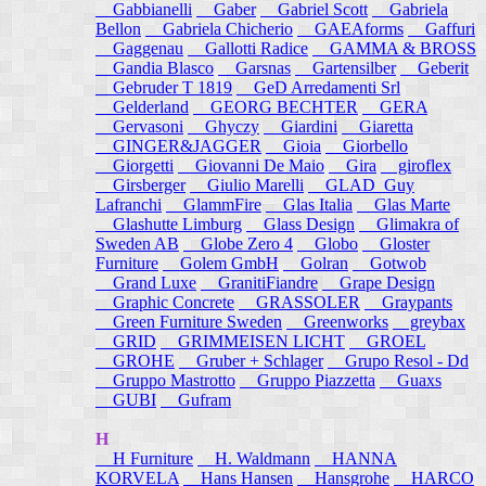
Gabbianelli
Gaber
Gabriel Scott
Gabriela
Bellon
Gabriela Chicherio
GAEAforms
Gaffuri
Gaggenau
Gallotti Radice
GAMMA & BROSS
Gandia Blasco
Garsnas
Gartensilber
Geberit
Gebruder T 1819
GeD Arredamenti Srl
Gelderland
GEORG BECHTER
GERA
Gervasoni
Ghyczy
Giardini
Giaretta
GINGER&JAGGER
Gioia
Giorbello
Giorgetti
Giovanni De Maio
Gira
giroflex
Girsberger
Giulio Marelli
GLAD_Guy
Lafranchi
GlammFire
Glas Italia
Glas Marte
Glashutte Limburg
Glass Design
Glimakra of
Sweden AB
Globe Zero 4
Globo
Gloster
Furniture
Golem GmbH
Golran
Gotwob
Grand Luxe
GranitiFiandre
Grape Design
Graphic Concrete
GRASSOLER
Graypants
Green Furniture Sweden
Greenworks
greybax
GRID
GRIMMEISEN LICHT
GROEL
GROHE
Gruber + Schlager
Grupo Resol - Dd
Gruppo Mastrotto
Gruppo Piazzetta
Guaxs
GUBI
Gufram
H
H Furniture
H. Waldmann
HANNA
KORVELA
Hans Hansen
Hansgrohe
HARCO