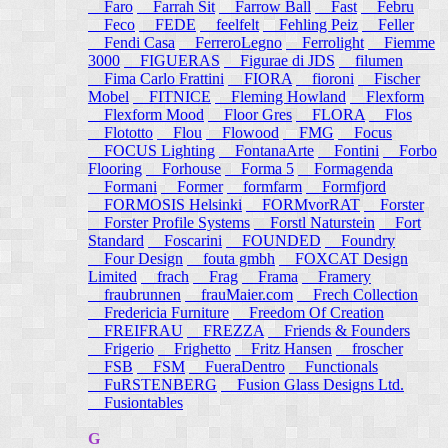
Faro
Farrah Sit
Farrow Ball
Fast
Febru
Feco
FEDE
feelfelt
Fehling Peiz
Feller
Fendi Casa
FerreroLegno
Ferrolight
Fiemme
3000
FIGUERAS
Figurae di JDS
filumen
Fima Carlo Frattini
FIORA
fioroni
Fischer
Mobel
FITNICE
Fleming Howland
Flexform
Flexform Mood
Floor Gres
FLORA
Flos
Flototto
Flou
Flowood
FMG
Focus
FOCUS Lighting
FontanaArte
Fontini
Forbo
Flooring
Forhouse
Forma 5
Formagenda
Formani
Former
formfarm
Formfjord
FORMOSIS Helsinki
FORMvorRAT
Forster
Forster Profile Systems
Forstl Naturstein
Fort
Standard
Foscarini
FOUNDED
Foundry
Four Design
fouta gmbh
FOXCAT Design
Limited
frach
Frag
Frama
Framery
fraubrunnen
frauMaier.com
Frech Collection
Fredericia Furniture
Freedom Of Creation
FREIFRAU
FREZZA
Friends & Founders
Frigerio
Frighetto
Fritz Hansen
froscher
FSB
FSM
FueraDentro
Functionals
FuRSTENBERG
Fusion Glass Designs Ltd.
Fusiontables
G