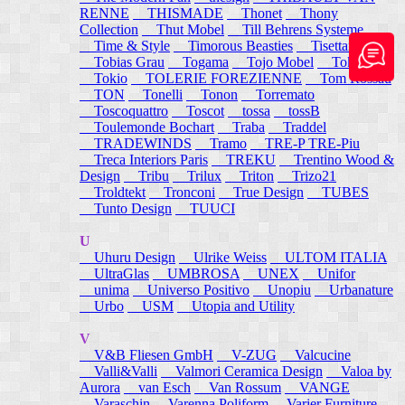
RENNE
THISMADE
Thonet
Thony
Collection
Thut Mobel
Till Behrens Systeme
Time & Style
Timorous Beasties
Tisettanta
Tobias Grau
Togama
Tojo Mobel
Token
Tokio
TOLERIE FOREZIENNE
Tom Rossau
TON
Tonelli
Tonon
Torremato
Toscoquattro
Toscot
tossa
tossB
Toulemonde Bochart
Traba
Traddel
TRADEWINDS
Tramo
TRE-P TRE-Piu
Treca Interiors Paris
TREKU
Trentino Wood &
Design
Tribu
Trilux
Triton
Trizo21
Troldtekt
Tronconi
True Design
TUBES
Tunto Design
TUUCI
U
Uhuru Design
Ulrike Weiss
ULTOM ITALIA
UltraGlas
UMBROSA
UNEX
Unifor
unima
Universo Positivo
Unopiu
Urbanature
Urbo
USM
Utopia and Utility
V
V&B Fliesen GmbH
V-ZUG
Valcucine
Valli&Valli
Valmori Ceramica Design
Valoa by
Aurora
van Esch
Van Rossum
VANGE
Varaschin
Varenna Poliform
Varier Furniture