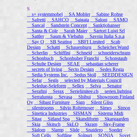
S
s+ systemmobel
SA Mobler
Sabine Rohse
Safretti
SAHCO
Saigata
Saloni
SAMO
Sancal
Sandstein Concept
Sanktjohanser
Santa & Cole
Sarah Maier
Sartori Luigi Srl
Sattler
Saum & Viebahn
Savoia Italia S.p.a
Say O
SB Seating
SBFI Limited
Scab
Design
Schatti
Schauenburg
Scheicher.Wand
Scherlin
Schiffini
Schneid
schneiderschram
Schonbuch
Schonhuber Franchi
Schonstaub
Schulte Design
SEAE
sebastian scherer
secrets of living
Secto Design
Sedes Regia
Sedia Systems Inc.
Sedus Stoll
SEEDDESIGN
Sefar
Segis
selected by Materials Council
Seledue-Seleform
Sellex
Selva
Senator
Serafini
Serax
Serielimitee.ch
serien.lighting
Serralunga
Sevasa
Shibui
Showroom Finland
Oy
Sibast Furniture
Sign
Silent Gliss
silentrooms
Silvio Rohrmoser
Simes
Simon
Sinetica Industries
SISMAN
Sistema Midi
Sitag
Sitland Spa
Skandiform
Skargaarden
Skia
Skitsch
SkLO
Skram
Sky-Frame
Slalom
Slamp
Slide
Snaidero
Soeder
Soft Cells
Softline
Solpuri
SONIA
Sovet