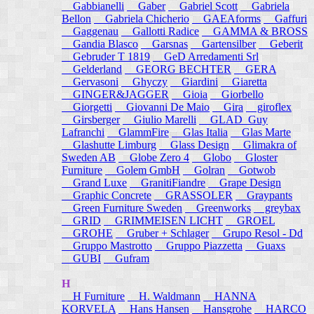
Gabbianelli
Gaber
Gabriel Scott
Gabriela
Bellon
Gabriela Chicherio
GAEAforms
Gaffuri
Gaggenau
Gallotti Radice
GAMMA & BROSS
Gandia Blasco
Garsnas
Gartensilber
Geberit
Gebruder T 1819
GeD Arredamenti Srl
Gelderland
GEORG BECHTER
GERA
Gervasoni
Ghyczy
Giardini
Giaretta
GINGER&JAGGER
Gioia
Giorbello
Giorgetti
Giovanni De Maio
Gira
giroflex
Girsberger
Giulio Marelli
GLAD_Guy
Lafranchi
GlammFire
Glas Italia
Glas Marte
Glashutte Limburg
Glass Design
Glimakra of
Sweden AB
Globe Zero 4
Globo
Gloster
Furniture
Golem GmbH
Golran
Gotwob
Grand Luxe
GranitiFiandre
Grape Design
Graphic Concrete
GRASSOLER
Graypants
Green Furniture Sweden
Greenworks
greybax
GRID
GRIMMEISEN LICHT
GROEL
GROHE
Gruber + Schlager
Grupo Resol - Dd
Gruppo Mastrotto
Gruppo Piazzetta
Guaxs
GUBI
Gufram
H
H Furniture
H. Waldmann
HANNA
KORVELA
Hans Hansen
Hansgrohe
HARCO