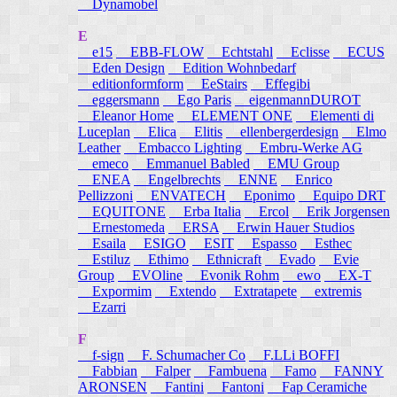
Dynamobel
E
e15
EBB-FLOW
Echtstahl
Eclisse
ECUS
Eden Design
Edition Wohnbedarf
editionformform
EeStairs
Effegibi
eggersmann
Ego Paris
eigenmannDUROT
Eleanor Home
ELEMENT ONE
Elementi di
Luceplan
Elica
Elitis
ellenbergerdesign
Elmo
Leather
Embacco Lighting
Embru-Werke AG
emeco
Emmanuel Babled
EMU Group
ENEA
Engelbrechts
ENNE
Enrico
Pellizzoni
ENVATECH
Eponimo
Equipo DRT
EQUITONE
Erba Italia
Ercol
Erik Jorgensen
Ernestomeda
ERSA
Erwin Hauer Studios
Esaila
ESIGO
ESIT
Espasso
Esthec
Estiluz
Ethimo
Ethnicraft
Evado
Evie
Group
EVOline
Evonik Rohm
ewo
EX-T
Expormim
Extendo
Extratapete
extremis
Ezarri
F
f-sign
F. Schumacher Co
F.LLi BOFFI
Fabbian
Falper
Fambuena
Famo
FANNY
ARONSEN
Fantini
Fantoni
Fap Ceramiche