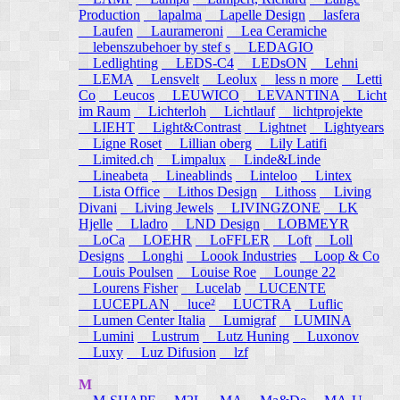
Production
lapalma
Lapelle Design
lasfera
Laufen
Laurameroni
Lea Ceramiche
lebenszubehoer by stef s
LEDAGIO
Ledlighting
LEDS-C4
LEDsON
Lehni
LEMA
Lensvelt
Leolux
less n more
Letti
Co
Leucos
LEUWICO
LEVANTINA
Licht
im Raum
Lichterloh
Lichtlauf
lichtprojekte
LIEHT
Light&Contrast
Lightnet
Lightyears
Ligne Roset
Lillian oberg
Lily Latifi
Limited.ch
Limpalux
Linde&Linde
Lineabeta
Lineablinds
Linteloo
Lintex
Lista Office
Lithos Design
Lithoss
Living
Divani
Living Jewels
LIVINGZONE
LK
Hjelle
Lladro
LND Design
LOBMEYR
LoCa
LOEHR
LoFFLER
Loft
Loll
Designs
Longhi
Loook Industries
Loop & Co
Louis Poulsen
Louise Roe
Lounge 22
Lourens Fisher
Lucelab
LUCENTE
LUCEPLAN
luce²
LUCTRA
Luflic
Lumen Center Italia
Lumigraf
LUMINA
Lumini
Lustrum
Lutz Huning
Luxonov
Luxy
Luz Difusion
lzf
M