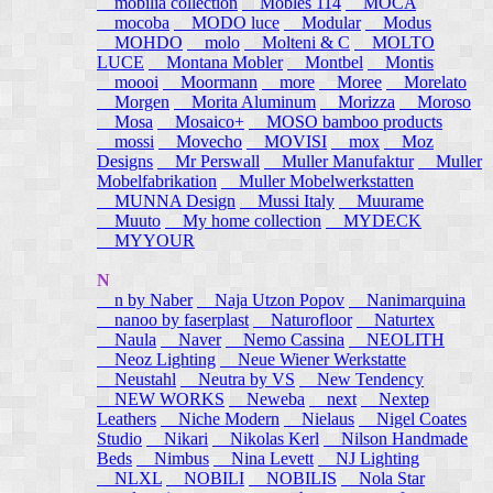
mobilia collection
Mobles 114
MOCA
mocoba
MODO luce
Modular
Modus
MOHDO
molo
Molteni & C
MOLTO
LUCE
Montana Mobler
Montbel
Montis
moooi
Moormann
more
Moree
Morelato
Morgen
Morita Aluminum
Morizza
Moroso
Mosa
Mosaico+
MOSO bamboo products
mossi
Movecho
MOVISI
mox
Moz
Designs
Mr Perswall
Muller Manufaktur
Muller
Mobelfabrikation
Muller Mobelwerkstatten
MUNNA Design
Mussi Italy
Muurame
Muuto
My home collection
MYDECK
MYYOUR
N
n by Naber
Naja Utzon Popov
Nanimarquina
nanoo by faserplast
Naturofloor
Naturtex
Naula
Naver
Nemo Cassina
NEOLITH
Neoz Lighting
Neue Wiener Werkstatte
Neustahl
Neutra by VS
New Tendency
NEW WORKS
Neweba
next
Nextep
Leathers
Niche Modern
Nielaus
Nigel Coates
Studio
Nikari
Nikolas Kerl
Nilson Handmade
Beds
Nimbus
Nina Levett
NJ Lighting
NLXL
NOBILI
NOBILIS
Nola Star