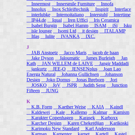
Innermost
Innersmile Furniture
Innofa
Innolux
Inox Schleiftechnik
Inspirit
Interface
interlubke
Internoitaliano
Interstuhl
Intertime
IP44.de
Iqual
Iren Uffici
Iris Ceramica
Isabel Burgin
Isabel Hamm
ISAM
iSi
Isku
isle lounge
Isomi Ltd
it design
ITALAMP
Itlas
Iulite
IVANKA
IXC.
J
JAB Anstoetz
Jacco Maris
jacob de baan
Jake Dyson
Jaloumatic
James Burleigh
Jan
Kath
JAN WILLEM de LAIVE
Jangir Maddadi
jankurtz
JEE-O
JENSENplus
Joan Lao
Energa Natural
Johanna Gullichsen
Johanson
Design
Joko Domus
Jonas Ihreborn
Jori
JOSKO
JoV
JSPR
Judith Seng
Junction
Fifteen
JUNG
K
K.B. Form
Kaether Weise
KAIA
Kaindl
Kaldewei
Kale
Kallemo
Kalmar
Kamism
Karakter Copenhagen
Karasek
Karboxx
Karcher Design
Karen Chekerdjian
Karikoski
Karimoku New Standard
Karl Andersson
Karman
Karpenter
karpet
Kartell
Kastel