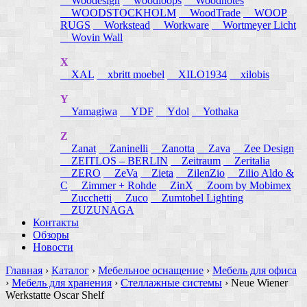
Woodesign
woodloops
Woodnotes
WOODSTOCKHOLM
WoodTrade
WOOP
RUGS
Workstead
Workware
Wortmeyer Licht
Wovin Wall
X
XAL
xbritt moebel
XILO1934
xilobis
Y
Yamagiwa
YDF
Ydol
Yothaka
Z
Zanat
Zaninelli
Zanotta
Zava
Zee Design
ZEITLOS – BERLIN
Zeitraum
Zeritalia
ZERO
ZeVa
Zieta
ZilenZio
Zilio Aldo &
C
Zimmer + Rohde
ZinX
Zoom by Mobimex
Zucchetti
Zuco
Zumtobel Lighting
ZUZUNAGA
Контакты
Обзоры
Новости
Главная
›
Каталог
›
Мебельное оснащение
›
Мебель для офиса
›
Мебель для хранения
›
Стеллажные системы
›
Neue Wiener
Werkstatte Oscar Shelf