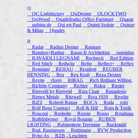
Q
QC Lightfactory
QisDesign
QLOCKTWO
QoWood
Quadrifoglio Office Furniture
Quasar
qubing.de
Qui est Paul
Quinti Sedute
Quinze
& Milan
Quodes
R
Radar
Radius Design
Ragnars
Randers+Radius
Raum B Architektur
raumplus
RAVAIOLI LEGNAMI
Rechteck
Red Edition
Red Stitch
Redwitz
Refin
Reflect+
Reflex
Reggiani
REHAU
Resident
REUBER
HENNING
Rex
Rex Kralj
Rexa Design
Rexite
rform
RIBAG
Rich Brilliant Willing.
Richlite Company
Richter
Ridea
Rieder
Rietveld by Rietveld
Riga Chair
Rimadesio
Rimex Metals
Ritzwell
Riva 1920
Rivelin
RiZZ
Roberti Rattan
ROCA
Roda
rohi
Rolf Benz Contract
Roll & Hill
Rom & Tonik
Rosconi
Roshults
Rossin
Rosso
Rotaliana
Rothlisberger
Royal Botania
RUBEN
LIGHTING
Rubinetterie Treemme
Ruckstuhl
Rud. Rasmussen
Ruttimann
RVW Production
Rybo As
RZB - Leuchten