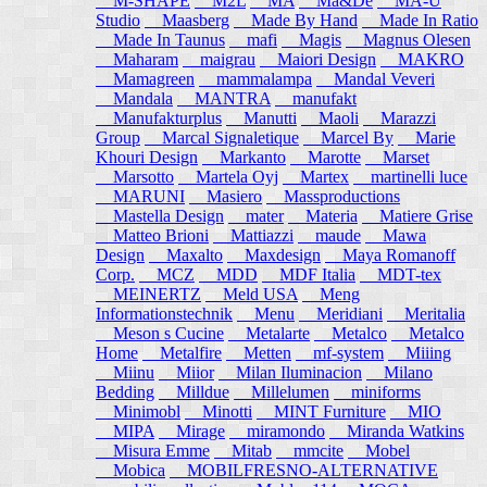
M-SHAPE
M2L
MA
Ma&De
MA-U
Studio
Maasberg
Made By Hand
Made In Ratio
Made In Taunus
mafi
Magis
Magnus Olesen
Maharam
maigrau
Maiori Design
MAKRO
Mamagreen
mammalampa
Mandal Veveri
Mandala
MANTRA
manufakt
Manufakturplus
Manutti
Maoli
Marazzi
Group
Marcal Signaletique
Marcel By
Marie
Khouri Design
Markanto
Marotte
Marset
Marsotto
Martela Oyj
Martex
martinelli luce
MARUNI
Masiero
Massproductions
Mastella Design
mater
Materia
Matiere Grise
Matteo Brioni
Mattiazzi
maude
Mawa
Design
Maxalto
Maxdesign
Maya Romanoff
Corp.
MCZ
MDD
MDF Italia
MDT-tex
MEINERTZ
Meld USA
Meng
Informationstechnik
Menu
Meridiani
Meritalia
Meson s Cucine
Metalarte
Metalco
Metalco
Home
Metalfire
Metten
mf-system
Miiing
Miinu
Miior
Milan Iluminacion
Milano
Bedding
Milldue
Millelumen
miniforms
Minimobl
Minotti
MINT Furniture
MIO
MIPA
Mirage
miramondo
Miranda Watkins
Misura Emme
Mitab
mmcite
Mobel
Mobica
MOBILFRESNO-ALTERNATIVE