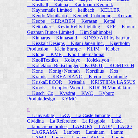
Kasthall
Kateha
Kaufmann Keramik
Kaynemaile Limited
keilbach
KELLER
Kendo Mobiliario
Kenneth Cobonpue
Kenzan
Keope
KERABEN
Kerasan
Kettal
Kettnaker
Kevin Reilly Lighting
KFF
Khouri
Guzman Bunce Limited
Kim Stahlmobel
Kinnarps
Kinnasand
KINZO AIR by bau+art
Kisskalt Designs
Kitani Japan Inc.
Kjærholm
Production
Klein Europe
KLIM
Klober
Klong
KME
Knoll International
KnollTextiles
Kokuyo
Koleksiyon
Kollektion Bertschinger
KOMOT
KOMTECH
Kone
Konig+Neurath
Korzilius
Kos
Kramis
KREADIANO
Kreon
Kriptonite
KriskaDECOR
Kristalia
KRISTIINA LASSUS
Krools
Kuopion Woodi
KURTH Manufaktur
Kusch+Co
Kvadrat
KWC
Kyburz
Produktdesign
KYMO
L
L Invisibile
L&Z
La Castellamonte
La
Cividina
La Reference
La Riggiola
Label
labo creme brulee
LABOFA
LADP
LAGO
LAGRAMA
Lambert
Laminam
Lamm
LAMP
Lampa
Lampert, Richard
Lange