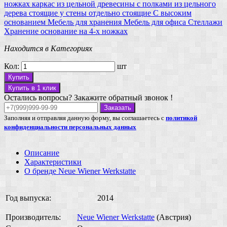
ножках
каркас из цельной древесины
с полками из цельного
дерева
стоящие у стены
отдельно стоящие
С высоким
основанием
Мебель для хранения
Мебель для офиса
Стеллажи
Хранение
основание на 4-х ножках
Находится в Категориях
Кол:
шт
Купить
Купить в 1 клик
Остались вопросы? Закажите обратный звонок !
Заказать
Заполняя и отправляя данную форму, вы соглашаетесь с
политикой
конфиденциальности персональных данных
Описание
Характеристики
О бренде Neue Wiener Werkstatte
Год выпуска:
2014
Производитель:
Neue Wiener Werkstatte
(Австрия)