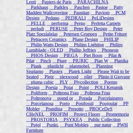
Lenti
Papiers de Paris
PARACHILNA
Parkhaus
Parklex
Paschen
Pastoe
Patty
Madden Wallcovering
Paustian
Paviom
PCM
Design
Pedano
PEDRALI
PeLiDesign
PELLE
performa
Pergo
Perletta Carpets
perludi
PERUSE
Peter Boy Design
Peter
Platz Spezialglas
Petersen Gruppen
Petite Friture
Petracers Ceramics
Phase Design
PHILIP
Philip Watts Design
Philips Lighting
Philips
Lumiblade - OLED
Phillip Jeffries
Phoneon
PHOS Design
PIEGA
Piet Boon
Pilat &
Pilat
Pinch
Piure
PIURIC
Plan W
Planika
Plank
planlicht
planmobel.
Planning
Sisplamo
Plastex
Platek Light
Please Wait to be
Seated
Pletz
plexwood
pliet
Plinio il Giovane
pluma cubic
PLY
Plycollection
Poemo
Design
Poesia
Poiat
Point
POLI Keramik
Poliform
Poltrona Frau
Poltrona Frau
Poltronova
pomd or
Porada
Porcelaingres
Porcelanosa
Porro
Postfossil
Poujoulat
PP
Mobler
Prandina
Presotto
PROCeDeS
CHeNEL
PROFIM
Project Floors
Promemoria
PROSTORIA
PSYKEA
Public Collection
Pujol
Punkt.
Punt Mobles
pur natur
PWH
Furniture