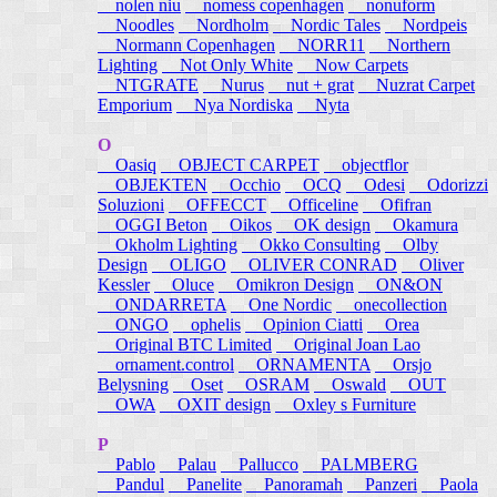
nolen niu
nomess copenhagen
nonuform
Noodles
Nordholm
Nordic Tales
Nordpeis
Normann Copenhagen
NORR11
Northern
Lighting
Not Only White
Now Carpets
NTGRATE
Nurus
nut + grat
Nuzrat Carpet
Emporium
Nya Nordiska
Nyta
O
Oasiq
OBJECT CARPET
objectflor
OBJEKTEN
Occhio
OCQ
Odesi
Odorizzi
Soluzioni
OFFECCT
Officeline
Ofifran
OGGI Beton
Oikos
OK design
Okamura
Okholm Lighting
Okko Consulting
Olby
Design
OLIGO
OLIVER CONRAD
Oliver
Kessler
Oluce
Omikron Design
ON&ON
ONDARRETA
One Nordic
onecollection
ONGO
ophelis
Opinion Ciatti
Orea
Original BTC Limited
Original Joan Lao
ornament.control
ORNAMENTA
Orsjo
Belysning
Oset
OSRAM
Oswald
OUT
OWA
OXIT design
Oxley s Furniture
P
Pablo
Palau
Pallucco
PALMBERG
Pandul
Panelite
Panoramah
Panzeri
Paola