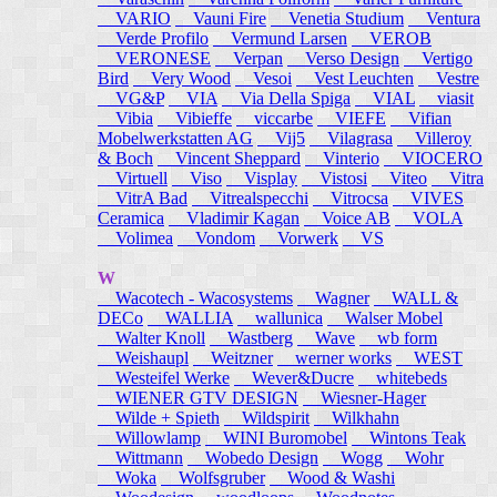
VARIO
Vauni Fire
Venetia Studium
Ventura
Verde Profilo
Vermund Larsen
VEROB
VERONESE
Verpan
Verso Design
Vertigo
Bird
Very Wood
Vesoi
Vest Leuchten
Vestre
VG&P
VIA
Via Della Spiga
VIAL
viasit
Vibia
Vibieffe
viccarbe
VIEFE
Vifian
Mobelwerkstatten AG
Vij5
Vilagrasa
Villeroy
& Boch
Vincent Sheppard
Vinterio
VIOCERO
Virtuell
Viso
Visplay
Vistosi
Viteo
Vitra
VitrA Bad
Vitrealspecchi
Vitrocsa
VIVES
Ceramica
Vladimir Kagan
Voice AB
VOLA
Volimea
Vondom
Vorwerk
VS
W
Wacotech - Wacosystems
Wagner
WALL &
DECo
WALLIA
wallunica
Walser Mobel
Walter Knoll
Wastberg
Wave
wb form
Weishaupl
Weitzner
werner works
WEST
Westeifel Werke
Wever&Ducre
whitebeds
WIENER GTV DESIGN
Wiesner-Hager
Wilde + Spieth
Wildspirit
Wilkhahn
Willowlamp
WINI Buromobel
Wintons Teak
Wittmann
Wobedo Design
Wogg
Wohr
Woka
Wolfsgruber
Wood & Washi