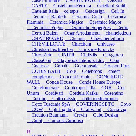
Case Furniture
CASSECROUTE
Cassina
CASTE
Castelhano-Ferreira
Catellani Smith
Cattelan Italia
cc-tapis
Ceadesign
Ceil-In
Ceramica Bardelli
Ceramica Cielo
Ceramica
Flaminia
Ceramica Magica
Ceramica Mayor
Ceramica Vogue
Ceramiche Supergres
Cerim
Cerruti Baleri
Cesar Arredamenti
chameledeon
CHAT-BOARD
Cherner
Chevalier edition
CHEVILLOTTE
Chiccham
Chivasso
Christian Fischbacher
Christine Kroncke
ChronArte
CINIER
CiniNils
Citygarten
ClassiCon
Claybrook Interiors Ltd.
Clou
Coalesse
Cobalti
Cocomosaic
Cocoon Fires
CODIS BATH
Cole
Colebrook
colect
complexma
Concept Urbain
CONCRETE
WALL
Conde House
Conde House Europe
Conglomerate
Contempo Italia
COR
Cor
Unum
Cordivari
Cordula Kafka
Cosentino
Cosmic
Cotto d-Este
cotto mediterraneo
Cotto Tuscania SpA
COVERINGSETC
Covo
COW
Cph Lighting
Craftwand
Crassevig
Creation Baumann
Crevin
Cube Design
Cubit
CuriousaCuriousa
D