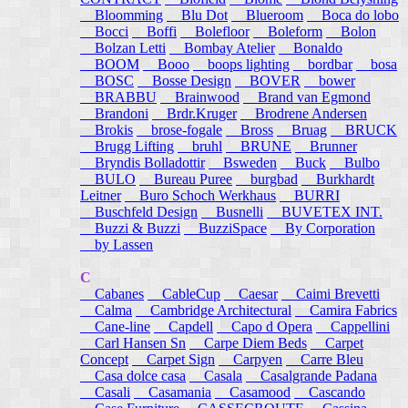
Bloomming
Blu Dot
Blueroom
Boca do lobo
Bocci
Boffi
Bolefloor
Boleform
Bolon
Bolzan Letti
Bombay Atelier
Bonaldo
BOOM
Booo
boops lighting
bordbar
bosa
BOSC
Bosse Design
BOVER
bower
BRABBU
Brainwood
Brand van Egmond
Brandoni
Brdr.Kruger
Brodrene Andersen
Brokis
brose-fogale
Bross
Bruag
BRUCK
Brugg Lifting
bruhl
BRUNE
Brunner
Bryndis Bolladottir
Bsweden
Buck
Bulbo
BULO
Bureau Puree
burgbad
Burkhardt
Leitner
Buro Schoch Werkhaus
BURRI
Buschfeld Design
Busnelli
BUVETEX INT.
Buzzi & Buzzi
BuzziSpace
By Corporation
by Lassen
C
Cabanes
CableCup
Caesar
Caimi Brevetti
Calma
Cambridge Architectural
Camira Fabrics
Cane-line
Capdell
Capo d Opera
Cappellini
Carl Hansen Sn
Carpe Diem Beds
Carpet
Concept
Carpet Sign
Carpyen
Carre Bleu
Casa dolce casa
Casala
Casalgrande Padana
Casali
Casamania
Casamood
Cascando