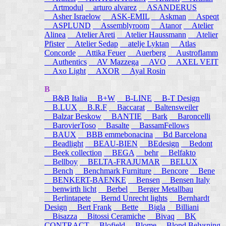
Artmodul
arturo alvarez
ASANDERUS
Asher Israelow
ASK-EMIL
Askman
Aspeqt
ASPLUND
Assemblyroom
Atanor
Atelier
Alinea
Atelier Areti
Atelier Haussmann
Atelier
Pfister
Atelier Sedap
atelje Lyktan
Atlas
Concorde
Attika Feuer
Auerberg
Austroflamm
Authentics
AV Mazzega
AVO
AXEL VEIT
Axo Light
AXOR
Ayal Rosin
B
B&B Italia
B+W
B-LINE
B-T Design
B.LUX
B.R.F
Baccarat
Baltensweiler
Balzar Beskow
BANTIE
Bark
Baroncelli
BarovierToso
Basalte
BassamFellows
BAUX
BBB emmebonacina
Bd Barcelona
Beadlight
BEAU-BIEN
BEdesign
Bedont
Beek collection
BEGA
behr
Belfakto
Bellboy
BELTA-FRAJUMAR
BELUX
Bench
Benchmark Furniture
Bencore
Bene
BENKERT-BAENKE
Bensen
Bensen Italy
benwirth licht
Berbel
Berger Metallbau
Berlintapete
Bernd Unrecht lights
Bernhardt
Design
Bert Frank
Bette
Bigla
Billiani
Bisazza
Bitossi Ceramiche
Bivaq
BK
CONTRACT
Blofield
Blome
Blond Belysning