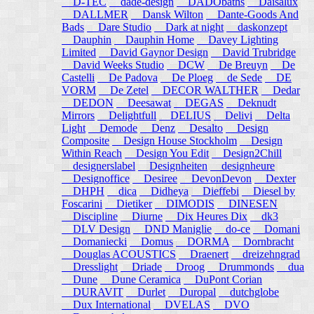
D-TEC
dade-design
DADObaths
Daisalux
DALLMER
Dansk Wilton
Dante-Goods And
Bads
Dare Studio
Dark at night
daskonzept
Dauphin
Dauphin Home
Davey Lighting
Limited
David Gaynor Design
David Trubridge
David Weeks Studio
DCW
De Breuyn
De
Castelli
De Padova
De Ploeg
de Sede
DE
VORM
De Zetel
DECOR WALTHER
Dedar
DEDON
Deesawat
DEGAS
Deknudt
Mirrors
Delightfull
DELIUS
Delivi
Delta
Light
Demode
Denz
Desalto
Design
Composite
Design House Stockholm
Design
Within Reach
Design You Edit
Design2Chill
designerslabel
Designheiten
designheure
Designoffice
Desiree
DevonDevon
Dexter
DHPH
dica
Didheya
Dieffebi
Diesel by
Foscarini
Dietiker
DIMODIS
DINESEN
Discipline
Diurne
Dix Heures Dix
dk3
DLV Design
DND Maniglie
do-ce
Domani
Domaniecki
Domus
DORMA
Dornbracht
Douglas ACOUSTICS
Draenert
dreizehngrad
Dresslight
Driade
Droog
Drummonds
dua
Dune
Dune Ceramica
DuPont Corian
DURAVIT
Durlet
Duropal
dutchglobe
Dux International
DVELAS
DVO