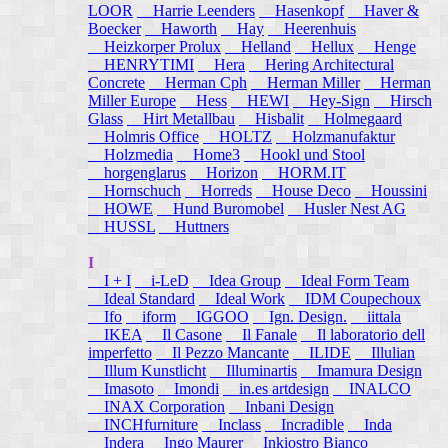
LOOR
Harrie Leenders
Hasenkopf
Haver &
Boecker
Haworth
Hay
Heerenhuis
Heizkorper Prolux
Helland
Hellux
Henge
HENRYTIMI
Hera
Hering Architectural
Concrete
Herman Cph
Herman Miller
Herman
Miller Europe
Hess
HEWI
Hey-Sign
Hirsch
Glass
Hirt Metallbau
Hisbalit
Holmegaard
Holmris Office
HOLTZ
Holzmanufaktur
Holzmedia
Home3
Hookl und Stool
horgenglarus
Horizon
HORM.IT
Hornschuch
Horreds
House Deco
Houssini
HOWE
Hund Buromobel
Husler Nest AG
HUSSL
Huttners
I
I + I
i-LeD
Idea Group
Ideal Form Team
Ideal Standard
Ideal Work
IDM Coupechoux
Ifo
iform
IGGOO
Ign. Design.
iittala
IKEA
Il Casone
Il Fanale
Il laboratorio dell
imperfetto
Il Pezzo Mancante
ILIDE
Illulian
Illum Kunstlicht
Illuminartis
Imamura Design
Imasoto
Imondi
in.es artdesign
INALCO
INAX Corporation
Inbani Design
INCHfurniture
Inclass
Incradible
Inda
Indera
Ingo Maurer
Inkiostro Bianco