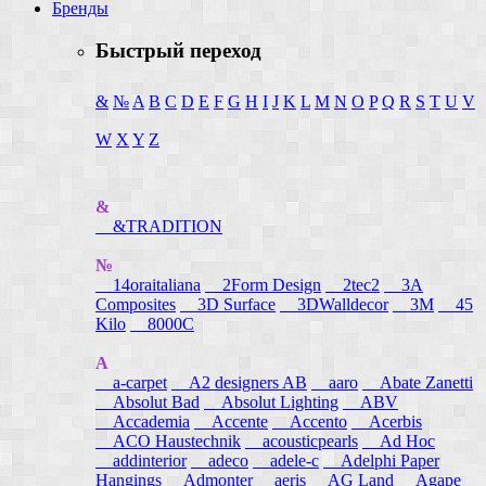
Бренды
Быстрый переход
&
№
A
B
C
D
E
F
G
H
I
J
K
L
M
N
O
P
Q
R
S
T
U
V
W
X
Y
Z
&
&TRADITION
№
14oraitaliana
2Form Design
2tec2
3A
Composites
3D Surface
3DWalldecor
3M
45
Kilo
8000C
A
a-carpet
A2 designers AB
aaro
Abate Zanetti
Absolut Bad
Absolut Lighting
ABV
Accademia
Accente
Accento
Acerbis
ACO Haustechnik
acousticpearls
Ad Hoc
addinterior
adeco
adele-c
Adelphi Paper
Hangings
Admonter
aeris
AG Land
Agape