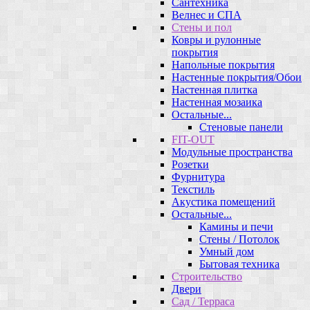
Сантехника
Велнес и СПА
Стены и пол
Ковры и рулонные
покрытия
Напольные покрытия
Настенные покрытия/Обои
Настенная плитка
Настенная мозаика
Остальные...
Стеновые панели
FIT-OUT
Модульные пространства
Розетки
Фурнитура
Текстиль
Акустика помещений
Остальные...
Камины и печи
Стены / Потолок
Умный дом
Бытовая техника
Строительство
Двери
Сад / Терраса