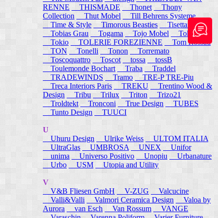
RENNE
THISMADE
Thonet
Thony
Collection
Thut Mobel
Till Behrens Systeme
Time & Style
Timorous Beasties
Tisettanta
Tobias Grau
Togama
Tojo Mobel
Token
Tokio
TOLERIE FOREZIENNE
Tom Rossau
TON
Tonelli
Tonon
Torremato
Toscoquattro
Toscot
tossa
tossB
Toulemonde Bochart
Traba
Traddel
TRADEWINDS
Tramo
TRE-P TRE-Piu
Treca Interiors Paris
TREKU
Trentino Wood &
Design
Tribu
Trilux
Triton
Trizo21
Troldtekt
Tronconi
True Design
TUBES
Tunto Design
TUUCI
U
Uhuru Design
Ulrike Weiss
ULTOM ITALIA
UltraGlas
UMBROSA
UNEX
Unifor
unima
Universo Positivo
Unopiu
Urbanature
Urbo
USM
Utopia and Utility
V
V&B Fliesen GmbH
V-ZUG
Valcucine
Valli&Valli
Valmori Ceramica Design
Valoa by
Aurora
van Esch
Van Rossum
VANGE
Varaschin
Varenna Poliform
Varier Furniture