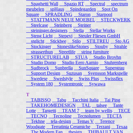
Spaghetti Wall
Spazio RT
Spectral
spectrum
meubelen
spHaus
Spindegarden
Spot On
Square
SPRADLING
Staron
Starpool
STATTMANN NEUE MOEBEL
STECKWERK
Steelcase
Steinberg
Steiner
steininger.designers
Stella
Stellar Works
Steng Licht
Stepevi
Steuler Fliesen GmbH
stglicht
Stickbee
Stilo
STILTREU
Sto AG
Stockinger
StoneslikeStones
Stouby
Strahle
strasserthun
Streetlife
string furniture
STRUCTURELAB
STUA
Studio Brovhn
Studio Domo
Studio Eero Aarnio
Stuhrenberg
Sudbrock
Sunbrella
SunSquare
Supergrau
Support Design
Suzusan
Svensson Markspelle
Swedese
Swedstyle
Swiss Plus
Swissflex
System 180
Systemtronic
Sywawa
T
TABISSO
Tabu
Tacchini Italia
Tai Ping
TAKEHOMEDESIGN
TAL
talsee
Tante
Lotte
Targetti
TEAM 7
team by wellis
TECE
TECNO
Tecnoline
Tecnolumen
TECTA
Tekhne
tela-design
Temas V
Terence
Woodgate
Terratinta Ceramiche
Terzani
Texaa
The Modern Fan
thesign
THIBAULT VAN