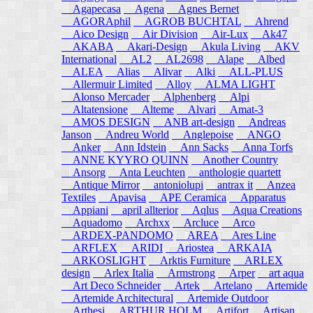
Agapecasa
Agena
Agnes Bernet
AGORAphil
AGROB BUCHTAL
Ahrend
Aico Design
Air Division
Air-Lux
Ak47
AKABA
Akari-Design
Akula Living
AKV
International
AL2
AL2698
Alape
Albed
ALEA
Alias
Alivar
Alki
ALL-PLUS
Allermuir Limited
Alloy
ALMA LIGHT
Alonso Mercader
Alphenberg
Alpi
Altatensione
Alteme
Alvari
Amat-3
AMOS DESIGN
ANB art-design
Andreas
Janson
Andreu World
Anglepoise
ANGO
Anker
Ann Idstein
Ann Sacks
Anna Torfs
ANNE KYYRO QUINN
Another Country
Ansorg
Anta Leuchten
anthologie quartett
Antique Mirror
antoniolupi
antrax it
Anzea
Textiles
Apavisa
APE Ceramica
Apparatus
Appiani
april allterior
Aqlus
Aqua Creations
Aquadomo
Archxx
Arcluce
Arco
ARDEX-PANDOMO
AREA
Ares Line
ARFLEX
ARIDI
Ariostea
ARKAIA
ARKOSLIGHT
Arktis Furniture
ARLEX
design
Arlex Italia
Armstrong
Arper
art aqua
Art Deco Schneider
Artek
Artelano
Artemide
Artemide Architectural
Artemide Outdoor
Arthesi
ARTHUR HOLM
Artifort
Artisan