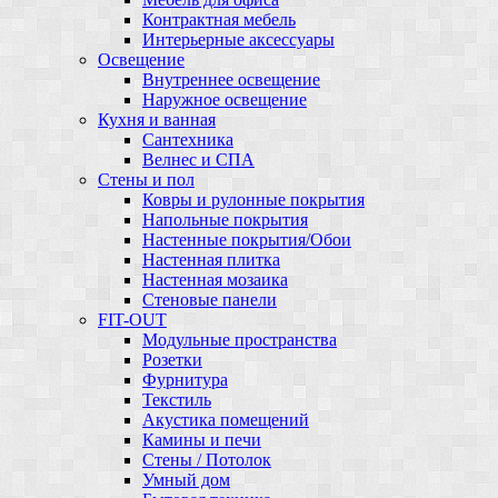
Контрактная мебель
Интерьерные аксессуары
Освещение
Внутреннее освещение
Наружное освещение
Кухня и ванная
Сантехника
Велнес и СПА
Стены и пол
Ковры и рулонные покрытия
Напольные покрытия
Настенные покрытия/Обои
Настенная плитка
Настенная мозаика
Стеновые панели
FIT-OUT
Модульные пространства
Розетки
Фурнитура
Текстиль
Акустика помещений
Камины и печи
Стены / Потолок
Умный дом