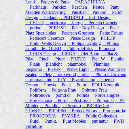
Lenti
Papiers de Paris
PARACHILNA
Parkhaus
Parklex
Paschen
Pastoe
Patty
Madden Wallcovering
Paustian
Paviom
PCM
Design
Pedano
PEDRALI
PeLiDesign
PELLE
performa
Pergo
Perletta Carpets
perludi
PERUSE
Peter Boy Design
Peter
Platz Spezialglas
Petersen Gruppen
Petite Friture
Petracers Ceramics
Phase Design
PHILIP
Philip Watts Design
Philips Lighting
Philips
Lumiblade - OLED
Phillip Jeffries
Phoneon
PHOS Design
PIEGA
Piet Boon
Pilat &
Pilat
Pinch
Piure
PIURIC
Plan W
Planika
Plank
planlicht
planmobel.
Planning
Sisplamo
Plastex
Platek Light
Please Wait to be
Seated
Pletz
plexwood
pliet
Plinio il Giovane
pluma cubic
PLY
Plycollection
Poemo
Design
Poesia
Poiat
Point
POLI Keramik
Poliform
Poltrona Frau
Poltrona Frau
Poltronova
pomd or
Porada
Porcelaingres
Porcelanosa
Porro
Postfossil
Poujoulat
PP
Mobler
Prandina
Presotto
PROCeDeS
CHeNEL
PROFIM
Project Floors
Promemoria
PROSTORIA
PSYKEA
Public Collection
Pujol
Punkt.
Punt Mobles
pur natur
PWH
Furniture