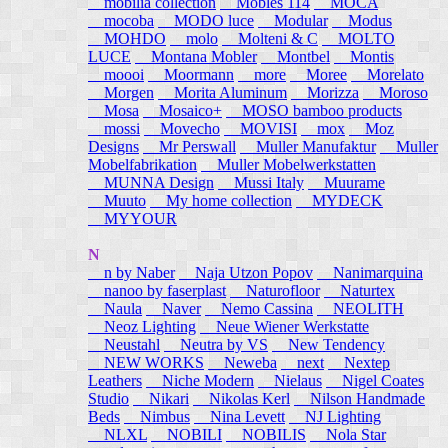
mobilia collection
Mobles 114
MOCA
mocoba
MODO luce
Modular
Modus
MOHDO
molo
Molteni & C
MOLTO
LUCE
Montana Mobler
Montbel
Montis
moooi
Moormann
more
Moree
Morelato
Morgen
Morita Aluminum
Morizza
Moroso
Mosa
Mosaico+
MOSO bamboo products
mossi
Movecho
MOVISI
mox
Moz
Designs
Mr Perswall
Muller Manufaktur
Muller
Mobelfabrikation
Muller Mobelwerkstatten
MUNNA Design
Mussi Italy
Muurame
Muuto
My home collection
MYDECK
MYYOUR
N
n by Naber
Naja Utzon Popov
Nanimarquina
nanoo by faserplast
Naturofloor
Naturtex
Naula
Naver
Nemo Cassina
NEOLITH
Neoz Lighting
Neue Wiener Werkstatte
Neustahl
Neutra by VS
New Tendency
NEW WORKS
Neweba
next
Nextep
Leathers
Niche Modern
Nielaus
Nigel Coates
Studio
Nikari
Nikolas Kerl
Nilson Handmade
Beds
Nimbus
Nina Levett
NJ Lighting
NLXL
NOBILI
NOBILIS
Nola Star