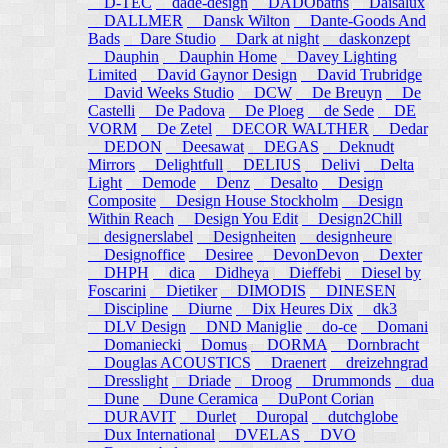
D-TEC
dade-design
DADObaths
Daisalux
DALLMER
Dansk Wilton
Dante-Goods And
Bads
Dare Studio
Dark at night
daskonzept
Dauphin
Dauphin Home
Davey Lighting
Limited
David Gaynor Design
David Trubridge
David Weeks Studio
DCW
De Breuyn
De
Castelli
De Padova
De Ploeg
de Sede
DE
VORM
De Zetel
DECOR WALTHER
Dedar
DEDON
Deesawat
DEGAS
Deknudt
Mirrors
Delightfull
DELIUS
Delivi
Delta
Light
Demode
Denz
Desalto
Design
Composite
Design House Stockholm
Design
Within Reach
Design You Edit
Design2Chill
designerslabel
Designheiten
designheure
Designoffice
Desiree
DevonDevon
Dexter
DHPH
dica
Didheya
Dieffebi
Diesel by
Foscarini
Dietiker
DIMODIS
DINESEN
Discipline
Diurne
Dix Heures Dix
dk3
DLV Design
DND Maniglie
do-ce
Domani
Domaniecki
Domus
DORMA
Dornbracht
Douglas ACOUSTICS
Draenert
dreizehngrad
Dresslight
Driade
Droog
Drummonds
dua
Dune
Dune Ceramica
DuPont Corian
DURAVIT
Durlet
Duropal
dutchglobe
Dux International
DVELAS
DVO