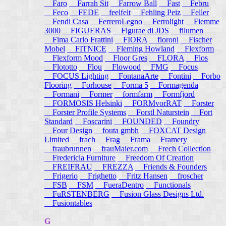
Faro
Farrah Sit
Farrow Ball
Fast
Febru
Feco
FEDE
feelfelt
Fehling Peiz
Feller
Fendi Casa
FerreroLegno
Ferrolight
Fiemme
3000
FIGUERAS
Figurae di JDS
filumen
Fima Carlo Frattini
FIORA
fioroni
Fischer
Mobel
FITNICE
Fleming Howland
Flexform
Flexform Mood
Floor Gres
FLORA
Flos
Flototto
Flou
Flowood
FMG
Focus
FOCUS Lighting
FontanaArte
Fontini
Forbo
Flooring
Forhouse
Forma 5
Formagenda
Formani
Former
formfarm
Formfjord
FORMOSIS Helsinki
FORMvorRAT
Forster
Forster Profile Systems
Forstl Naturstein
Fort
Standard
Foscarini
FOUNDED
Foundry
Four Design
fouta gmbh
FOXCAT Design
Limited
frach
Frag
Frama
Framery
fraubrunnen
frauMaier.com
Frech Collection
Fredericia Furniture
Freedom Of Creation
FREIFRAU
FREZZA
Friends & Founders
Frigerio
Frighetto
Fritz Hansen
froscher
FSB
FSM
FueraDentro
Functionals
FuRSTENBERG
Fusion Glass Designs Ltd.
Fusiontables
G