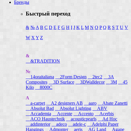
Бренды
Быстрый переход
&
№
A
B
C
D
E
F
G
H
I
J
K
L
M
N
O
P
Q
R
S
T
U
V
W
X
Y
Z
&
&TRADITION
№
14oraitaliana
2Form Design
2tec2
3A
Composites
3D Surface
3DWalldecor
3M
45
Kilo
8000C
A
a-carpet
A2 designers AB
aaro
Abate Zanetti
Absolut Bad
Absolut Lighting
ABV
Accademia
Accente
Accento
Acerbis
ACO Haustechnik
acousticpearls
Ad Hoc
addinterior
adeco
adele-c
Adelphi Paper
Hangings
Admonter
aeris
AG Land
Agape