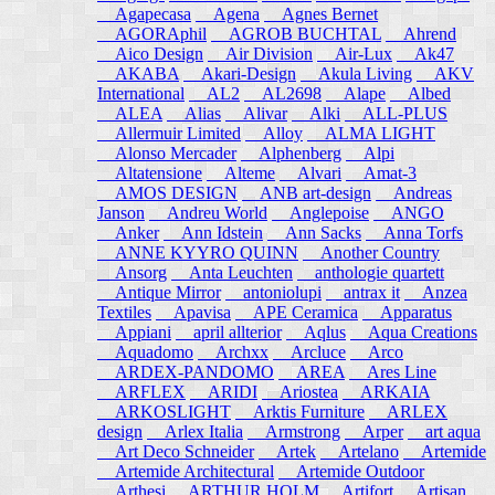
Agapecasa
Agena
Agnes Bernet
AGORAphil
AGROB BUCHTAL
Ahrend
Aico Design
Air Division
Air-Lux
Ak47
AKABA
Akari-Design
Akula Living
AKV
International
AL2
AL2698
Alape
Albed
ALEA
Alias
Alivar
Alki
ALL-PLUS
Allermuir Limited
Alloy
ALMA LIGHT
Alonso Mercader
Alphenberg
Alpi
Altatensione
Alteme
Alvari
Amat-3
AMOS DESIGN
ANB art-design
Andreas
Janson
Andreu World
Anglepoise
ANGO
Anker
Ann Idstein
Ann Sacks
Anna Torfs
ANNE KYYRO QUINN
Another Country
Ansorg
Anta Leuchten
anthologie quartett
Antique Mirror
antoniolupi
antrax it
Anzea
Textiles
Apavisa
APE Ceramica
Apparatus
Appiani
april allterior
Aqlus
Aqua Creations
Aquadomo
Archxx
Arcluce
Arco
ARDEX-PANDOMO
AREA
Ares Line
ARFLEX
ARIDI
Ariostea
ARKAIA
ARKOSLIGHT
Arktis Furniture
ARLEX
design
Arlex Italia
Armstrong
Arper
art aqua
Art Deco Schneider
Artek
Artelano
Artemide
Artemide Architectural
Artemide Outdoor
Arthesi
ARTHUR HOLM
Artifort
Artisan