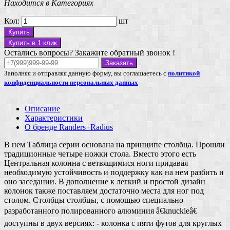
Находится в Категориях
Кол:
шт
Купить
Купить в 1 клик
Остались вопросы? Закажите обратный звонок !
Заказать
Заполняя и отправляя данную форму, вы соглашаетесь с
политикой
конфиденциальности персональных данных
Описание
Характеристики
О бренде Randers+Radius
В нем Таблица серии основана на принципе столбца. Прошли
традиционные четыре ножки стола. Вместо этого есть
Центральная колонна с ветвящимися ноги придавая
необходимую устойчивость и поддержку как на нем разбить и
оно заседании. В дополнение к легкий и простой дизайн
колонок также поставляем достаточно места для ног под
столом. Столбцы столбцы, с помощью специально
разработанного полированного алюминия â€knuckleâ€
доступны в двух версиях: - колонка с пяти футов для круглых