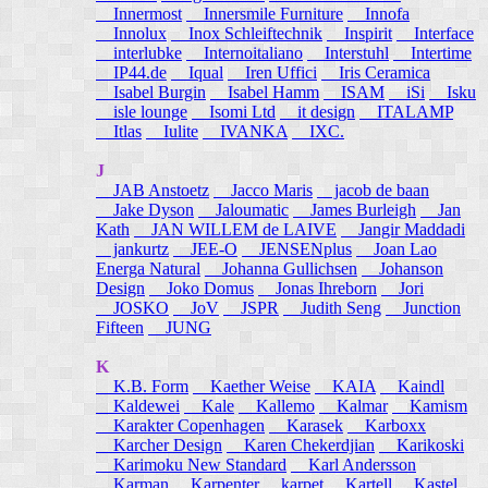
Innermost
Innersmile Furniture
Innofa
Innolux
Inox Schleiftechnik
Inspirit
Interface
interlubke
Internoitaliano
Interstuhl
Intertime
IP44.de
Iqual
Iren Uffici
Iris Ceramica
Isabel Burgin
Isabel Hamm
ISAM
iSi
Isku
isle lounge
Isomi Ltd
it design
ITALAMP
Itlas
Iulite
IVANKA
IXC.
J
JAB Anstoetz
Jacco Maris
jacob de baan
Jake Dyson
Jaloumatic
James Burleigh
Jan
Kath
JAN WILLEM de LAIVE
Jangir Maddadi
jankurtz
JEE-O
JENSENplus
Joan Lao
Energa Natural
Johanna Gullichsen
Johanson
Design
Joko Domus
Jonas Ihreborn
Jori
JOSKO
JoV
JSPR
Judith Seng
Junction
Fifteen
JUNG
K
K.B. Form
Kaether Weise
KAIA
Kaindl
Kaldewei
Kale
Kallemo
Kalmar
Kamism
Karakter Copenhagen
Karasek
Karboxx
Karcher Design
Karen Chekerdjian
Karikoski
Karimoku New Standard
Karl Andersson
Karman
Karpenter
karpet
Kartell
Kastel