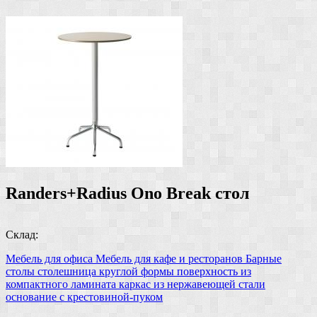
Randers+Radius Ono Break стол
Склад:
Мебель для офиса
Мебель для кафе и ресторанов
Барные
столы
столешница круглой формы
поверхность из
компактного ламината
каркас из нержавеющей стали
основание с крестовиной-пуком