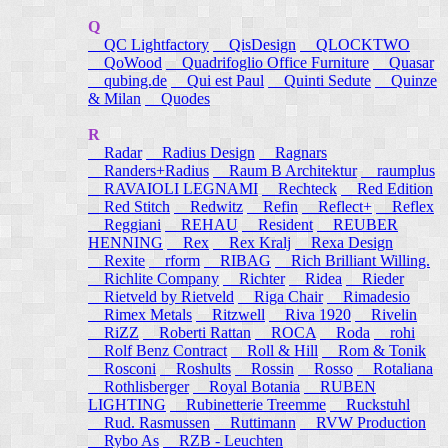
Q
QC Lightfactory
QisDesign
QLOCKTWO
QoWood
Quadrifoglio Office Furniture
Quasar
qubing.de
Qui est Paul
Quinti Sedute
Quinze
& Milan
Quodes
R
Radar
Radius Design
Ragnars
Randers+Radius
Raum B Architektur
raumplus
RAVAIOLI LEGNAMI
Rechteck
Red Edition
Red Stitch
Redwitz
Refin
Reflect+
Reflex
Reggiani
REHAU
Resident
REUBER
HENNING
Rex
Rex Kralj
Rexa Design
Rexite
rform
RIBAG
Rich Brilliant Willing.
Richlite Company
Richter
Ridea
Rieder
Rietveld by Rietveld
Riga Chair
Rimadesio
Rimex Metals
Ritzwell
Riva 1920
Rivelin
RiZZ
Roberti Rattan
ROCA
Roda
rohi
Rolf Benz Contract
Roll & Hill
Rom & Tonik
Rosconi
Roshults
Rossin
Rosso
Rotaliana
Rothlisberger
Royal Botania
RUBEN
LIGHTING
Rubinetterie Treemme
Ruckstuhl
Rud. Rasmussen
Ruttimann
RVW Production
Rybo As
RZB - Leuchten