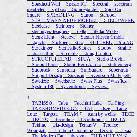
Spaghetti Wall
Spazio RT
Spectral
spectrum
meubelen
spHaus
Spindegarden
Spot On
Square
SPRADLING
Staron
Starpool
STATTMANN NEUE MOEBEL
STECKWERK
Steelcase
Steinberg
Steiner
steininger.designers
Stella
Stellar Works
Steng Licht
Stepevi
Steuler Fliesen GmbH
stglicht
Stickbee
Stilo
STILTREU
Sto AG
Stockinger
StoneslikeStones
Stouby
Strahle
strasserthun
Streetlife
string furniture
STRUCTURELAB
STUA
Studio Brovhn
Studio Domo
Studio Eero Aarnio
Stuhrenberg
Sudbrock
Sunbrella
SunSquare
Supergrau
Support Design
Suzusan
Svensson Markspelle
Swedese
Swedstyle
Swiss Plus
Swissflex
System 180
Systemtronic
Sywawa
T
TABISSO
Tabu
Tacchini Italia
Tai Ping
TAKEHOMEDESIGN
TAL
talsee
Tante
Lotte
Targetti
TEAM 7
team by wellis
TECE
TECNO
Tecnoline
Tecnolumen
TECTA
Tekhne
tela-design
Temas V
Terence
Woodgate
Terratinta Ceramiche
Terzani
Texaa
The Modern Fan
thesign
THIBAULT VAN