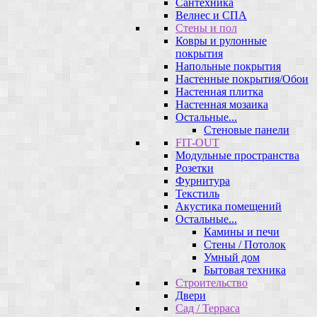
Сантехника
Велнес и СПА
Стены и пол
Ковры и рулонные
покрытия
Напольные покрытия
Настенные покрытия/Обои
Настенная плитка
Настенная мозаика
Остальные...
Стеновые панели
FIT-OUT
Модульные пространства
Розетки
Фурнитура
Текстиль
Акустика помещений
Остальные...
Камины и печи
Стены / Потолок
Умный дом
Бытовая техника
Строительство
Двери
Сад / Терраса