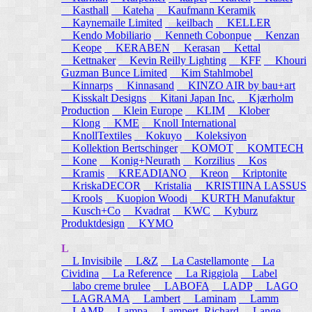
Kasthall
Kateha
Kaufmann Keramik
Kaynemaile Limited
keilbach
KELLER
Kendo Mobiliario
Kenneth Cobonpue
Kenzan
Keope
KERABEN
Kerasan
Kettal
Kettnaker
Kevin Reilly Lighting
KFF
Khouri
Guzman Bunce Limited
Kim Stahlmobel
Kinnarps
Kinnasand
KINZO AIR by bau+art
Kisskalt Designs
Kitani Japan Inc.
Kjærholm
Production
Klein Europe
KLIM
Klober
Klong
KME
Knoll International
KnollTextiles
Kokuyo
Koleksiyon
Kollektion Bertschinger
KOMOT
KOMTECH
Kone
Konig+Neurath
Korzilius
Kos
Kramis
KREADIANO
Kreon
Kriptonite
KriskaDECOR
Kristalia
KRISTIINA LASSUS
Krools
Kuopion Woodi
KURTH Manufaktur
Kusch+Co
Kvadrat
KWC
Kyburz
Produktdesign
KYMO
L
L Invisibile
L&Z
La Castellamonte
La
Cividina
La Reference
La Riggiola
Label
labo creme brulee
LABOFA
LADP
LAGO
LAGRAMA
Lambert
Laminam
Lamm
LAMP
Lampa
Lampert, Richard
Lange