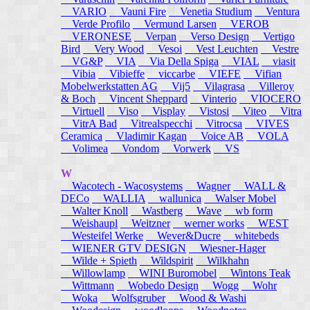
VARIO
Vauni Fire
Venetia Studium
Ventura
Verde Profilo
Vermund Larsen
VEROB
VERONESE
Verpan
Verso Design
Vertigo
Bird
Very Wood
Vesoi
Vest Leuchten
Vestre
VG&P
VIA
Via Della Spiga
VIAL
viasit
Vibia
Vibieffe
viccarbe
VIEFE
Vifian
Mobelwerkstatten AG
Vij5
Vilagrasa
Villeroy
& Boch
Vincent Sheppard
Vinterio
VIOCERO
Virtuell
Viso
Visplay
Vistosi
Viteo
Vitra
VitrA Bad
Vitrealspecchi
Vitrocsa
VIVES
Ceramica
Vladimir Kagan
Voice AB
VOLA
Volimea
Vondom
Vorwerk
VS
W
Wacotech - Wacosystems
Wagner
WALL &
DECo
WALLIA
wallunica
Walser Mobel
Walter Knoll
Wastberg
Wave
wb form
Weishaupl
Weitzner
werner works
WEST
Westeifel Werke
Wever&Ducre
whitebeds
WIENER GTV DESIGN
Wiesner-Hager
Wilde + Spieth
Wildspirit
Wilkhahn
Willowlamp
WINI Buromobel
Wintons Teak
Wittmann
Wobedo Design
Wogg
Wohr
Woka
Wolfsgruber
Wood & Washi