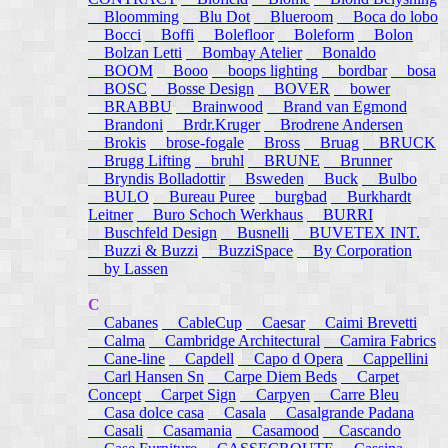
Bloomming
Blu Dot
Blueroom
Boca do lobo
Bocci
Boffi
Bolefloor
Boleform
Bolon
Bolzan Letti
Bombay Atelier
Bonaldo
BOOM
Booo
boops lighting
bordbar
bosa
BOSC
Bosse Design
BOVER
bower
BRABBU
Brainwood
Brand van Egmond
Brandoni
Brdr.Kruger
Brodrene Andersen
Brokis
brose-fogale
Bross
Bruag
BRUCK
Brugg Lifting
bruhl
BRUNE
Brunner
Bryndis Bolladottir
Bsweden
Buck
Bulbo
BULO
Bureau Puree
burgbad
Burkhardt
Leitner
Buro Schoch Werkhaus
BURRI
Buschfeld Design
Busnelli
BUVETEX INT.
Buzzi & Buzzi
BuzziSpace
By Corporation
by Lassen
C
Cabanes
CableCup
Caesar
Caimi Brevetti
Calma
Cambridge Architectural
Camira Fabrics
Cane-line
Capdell
Capo d Opera
Cappellini
Carl Hansen Sn
Carpe Diem Beds
Carpet
Concept
Carpet Sign
Carpyen
Carre Bleu
Casa dolce casa
Casala
Casalgrande Padana
Casali
Casamania
Casamood
Cascando