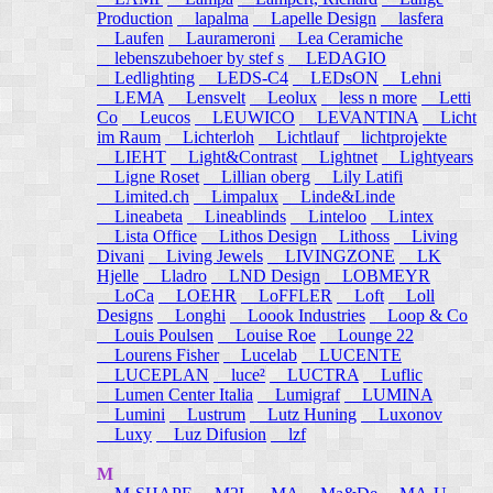
Production
lapalma
Lapelle Design
lasfera
Laufen
Laurameroni
Lea Ceramiche
lebenszubehoer by stef s
LEDAGIO
Ledlighting
LEDS-C4
LEDsON
Lehni
LEMA
Lensvelt
Leolux
less n more
Letti
Co
Leucos
LEUWICO
LEVANTINA
Licht
im Raum
Lichterloh
Lichtlauf
lichtprojekte
LIEHT
Light&Contrast
Lightnet
Lightyears
Ligne Roset
Lillian oberg
Lily Latifi
Limited.ch
Limpalux
Linde&Linde
Lineabeta
Lineablinds
Linteloo
Lintex
Lista Office
Lithos Design
Lithoss
Living
Divani
Living Jewels
LIVINGZONE
LK
Hjelle
Lladro
LND Design
LOBMEYR
LoCa
LOEHR
LoFFLER
Loft
Loll
Designs
Longhi
Loook Industries
Loop & Co
Louis Poulsen
Louise Roe
Lounge 22
Lourens Fisher
Lucelab
LUCENTE
LUCEPLAN
luce²
LUCTRA
Luflic
Lumen Center Italia
Lumigraf
LUMINA
Lumini
Lustrum
Lutz Huning
Luxonov
Luxy
Luz Difusion
lzf
M