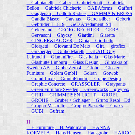
Gabbianelli
Gaber
Gabriel Scott
Gabriela
Bellon
Gabriela Chicherio
GAEAforms
Gaffuri
Gaggenau
Gallotti Radice
GAMMA & BROSS
Gandia Blasco
Garsnas
Gartensilber
Geberit
Gebruder T 1819
GeD Arredamenti Srl
Gelderland
GEORG BECHTER
GERA
Gervasoni
Ghyczy
Giardini
Giaretta
GINGER&JAGGER
Gioia
Giorbello
Giorgetti
Giovanni De Maio
Gira
giroflex
Girsberger
Giulio Marelli
GLAD_Guy
Lafranchi
GlammFire
Glas Italia
Glas Marte
Glashutte Limburg
Glass Design
Glimakra of
Sweden AB
Globe Zero 4
Globo
Gloster
Furniture
Golem GmbH
Golran
Gotwob
Grand Luxe
GranitiFiandre
Grape Design
Graphic Concrete
GRASSOLER
Graypants
Green Furniture Sweden
Greenworks
greybax
GRID
GRIMMEISEN LICHT
GROEL
GROHE
Gruber + Schlager
Grupo Resol - Dd
Gruppo Mastrotto
Gruppo Piazzetta
Guaxs
GUBI
Gufram
H
H Furniture
H. Waldmann
HANNA
KORVELA
Hans Hansen
Hansgrohe
HARCO