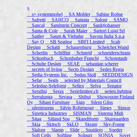
S
s+ systemmobel
SA Mobler
Sabine Rohse
Safretti
SAHCO
Saigata
Saloni
SAMO
Sancal
Sandstein Concept
Sanktjohanser
Santa & Cole
Sarah Maier
Sartori Luigi Srl
Sattler
Saum & Viebahn
Savoia Italia S.p.a
Say O
SB Seating
SBFI Limited
Scab
Design
Schatti
Schauenburg
Scheicher.Wand
Scherlin
Schiffini
Schneid
schneiderschram
Schonbuch
Schonhuber Franchi
Schonstaub
Schulte Design
SEAE
sebastian scherer
secrets of living
Secto Design
Sedes Regia
Sedia Systems Inc.
Sedus Stoll
SEEDDESIGN
Sefar
Segis
selected by Materials Council
Seledue-Seleform
Sellex
Selva
Senator
Serafini
Serax
Serielimitee.ch
serien.lighting
Serralunga
Sevasa
Shibui
Showroom Finland
Oy
Sibast Furniture
Sign
Silent Gliss
silentrooms
Silvio Rohrmoser
Simes
Simon
Sinetica Industries
SISMAN
Sistema Midi
Sitag
Sitland Spa
Skandiform
Skargaarden
Skia
Skitsch
SkLO
Skram
Sky-Frame
Slalom
Slamp
Slide
Snaidero
Soeder
Soft Cells
Softline
Solpuri
SONIA
Sovet