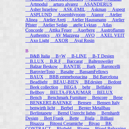
Artmodul
arturo alvarez
ASANDERUS
Asher Israelow
ASK-EMIL
Askman
Aspeqt
ASPLUND
Assemblyroom
Atanor
Atelier
Alinea
Atelier Areti
Atelier Haussmann
Atelier
Pfister
Atelier Sedap
atelje Lyktan
Atlas
Concorde
Attika Feuer
Auerberg
Austroflamm
Authentics
AV Mazzega
AVO
AXEL VEIT
Axo Light
AXOR
Ayal Rosin
B
B&B Italia
B+W
B-LINE
B-T Design
B.LUX
B.R.F
Baccarat
Baltensweiler
Balzar Beskow
BANTIE
Bark
Baroncelli
BarovierToso
Basalte
BassamFellows
BAUX
BBB emmebonacina
Bd Barcelona
Beadlight
BEAU-BIEN
BEdesign
Bedont
Beek collection
BEGA
behr
Belfakto
Bellboy
BELTA-FRAJUMAR
BELUX
Bench
Benchmark Furniture
Bencore
Bene
BENKERT-BAENKE
Bensen
Bensen Italy
benwirth licht
Berbel
Berger Metallbau
Berlintapete
Bernd Unrecht lights
Bernhardt
Design
Bert Frank
Bette
Bigla
Billiani
Bisazza
Bitossi Ceramiche
Bivaq
BK
CONTRACT
Blofield
Blome
Blond Belysning