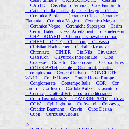
Case Furniture
CASSECROUTE
Cassina
CASTE
Castelhano-Ferreira
Catellani Smith
Cattelan Italia
cc-tapis
Ceadesign
Ceil-In
Ceramica Bardelli
Ceramica Cielo
Ceramica
Flaminia
Ceramica Magica
Ceramica Mayor
Ceramica Vogue
Ceramiche Supergres
Cerim
Cerruti Baleri
Cesar Arredamenti
chameledeon
CHAT-BOARD
Cherner
Chevalier edition
CHEVILLOTTE
Chiccham
Chivasso
Christian Fischbacher
Christine Kroncke
ChronArte
CINIER
CiniNils
Citygarten
ClassiCon
Claybrook Interiors Ltd.
Clou
Coalesse
Cobalti
Cocomosaic
Cocoon Fires
CODIS BATH
Cole
Colebrook
colect
complexma
Concept Urbain
CONCRETE
WALL
Conde House
Conde House Europe
Conglomerate
Contempo Italia
COR
Cor
Unum
Cordivari
Cordula Kafka
Cosentino
Cosmic
Cotto d-Este
cotto mediterraneo
Cotto Tuscania SpA
COVERINGSETC
Covo
COW
Cph Lighting
Craftwand
Crassevig
Creation Baumann
Crevin
Cube Design
Cubit
CuriousaCuriousa
D