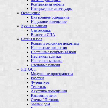
Контрактная мебель
Интерьерные аксессуары
Освещение
Внутреннее освещение
Наружное освещение
Кухня и ванная
Сантехника
Велнес и СПА
Стены и пол
Ковры и рулонные покрытия
Напольные покрытия
Настенные покрытия/Обои
Настенная плитка
Настенная мозаика
Стеновые панели
FIT-OUT
Модульные пространства
Розетки
Фурнитура
Текстиль
Акустика помещений
Камины и печи
Стены / Потолок
Умный дом