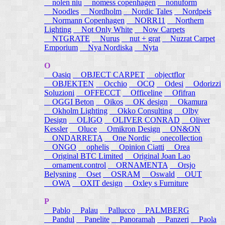
nolen niu
nomess copenhagen
nonuform
Noodles
Nordholm
Nordic Tales
Nordpeis
Normann Copenhagen
NORR11
Northern
Lighting
Not Only White
Now Carpets
NTGRATE
Nurus
nut + grat
Nuzrat Carpet
Emporium
Nya Nordiska
Nyta
O
Oasiq
OBJECT CARPET
objectflor
OBJEKTEN
Occhio
OCQ
Odesi
Odorizzi
Soluzioni
OFFECCT
Officeline
Ofifran
OGGI Beton
Oikos
OK design
Okamura
Okholm Lighting
Okko Consulting
Olby
Design
OLIGO
OLIVER CONRAD
Oliver
Kessler
Oluce
Omikron Design
ON&ON
ONDARRETA
One Nordic
onecollection
ONGO
ophelis
Opinion Ciatti
Orea
Original BTC Limited
Original Joan Lao
ornament.control
ORNAMENTA
Orsjo
Belysning
Oset
OSRAM
Oswald
OUT
OWA
OXIT design
Oxley s Furniture
P
Pablo
Palau
Pallucco
PALMBERG
Pandul
Panelite
Panoramah
Panzeri
Paola