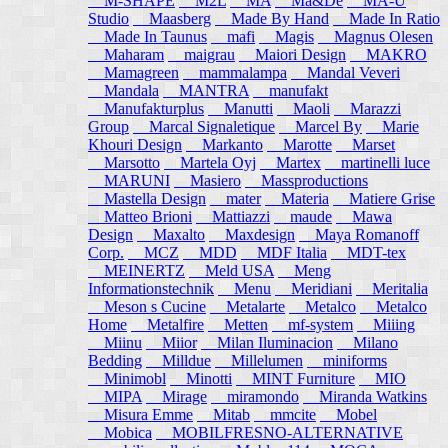
M-SHAPE
M2L
MA
Ma&De
MA-U
Studio
Maasberg
Made By Hand
Made In Ratio
Made In Taunus
mafi
Magis
Magnus Olesen
Maharam
maigrau
Maiori Design
MAKRO
Mamagreen
mammalampa
Mandal Veveri
Mandala
MANTRA
manufakt
Manufakturplus
Manutti
Maoli
Marazzi
Group
Marcal Signaletique
Marcel By
Marie
Khouri Design
Markanto
Marotte
Marset
Marsotto
Martela Oyj
Martex
martinelli luce
MARUNI
Masiero
Massproductions
Mastella Design
mater
Materia
Matiere Grise
Matteo Brioni
Mattiazzi
maude
Mawa
Design
Maxalto
Maxdesign
Maya Romanoff
Corp.
MCZ
MDD
MDF Italia
MDT-tex
MEINERTZ
Meld USA
Meng
Informationstechnik
Menu
Meridiani
Meritalia
Meson s Cucine
Metalarte
Metalco
Metalco
Home
Metalfire
Metten
mf-system
Miiing
Miinu
Miior
Milan Iluminacion
Milano
Bedding
Milldue
Millelumen
miniforms
Minimobl
Minotti
MINT Furniture
MIO
MIPA
Mirage
miramondo
Miranda Watkins
Misura Emme
Mitab
mmcite
Mobel
Mobica
MOBILFRESNO-ALTERNATIVE