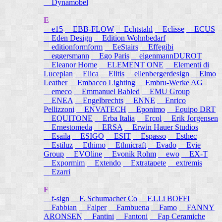
Dynamobel
E
e15
EBB-FLOW
Echtstahl
Eclisse
ECUS
Eden Design
Edition Wohnbedarf
editionformform
EeStairs
Effegibi
eggersmann
Ego Paris
eigenmannDUROT
Eleanor Home
ELEMENT ONE
Elementi di
Luceplan
Elica
Elitis
ellenbergerdesign
Elmo
Leather
Embacco Lighting
Embru-Werke AG
emeco
Emmanuel Babled
EMU Group
ENEA
Engelbrechts
ENNE
Enrico
Pellizzoni
ENVATECH
Eponimo
Equipo DRT
EQUITONE
Erba Italia
Ercol
Erik Jorgensen
Ernestomeda
ERSA
Erwin Hauer Studios
Esaila
ESIGO
ESIT
Espasso
Esthec
Estiluz
Ethimo
Ethnicraft
Evado
Evie
Group
EVOline
Evonik Rohm
ewo
EX-T
Expormim
Extendo
Extratapete
extremis
Ezarri
F
f-sign
F. Schumacher Co
F.LLi BOFFI
Fabbian
Falper
Fambuena
Famo
FANNY
ARONSEN
Fantini
Fantoni
Fap Ceramiche