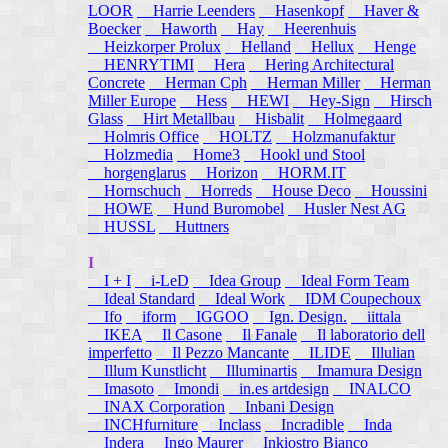
LOOR
Harrie Leenders
Hasenkopf
Haver &
Boecker
Haworth
Hay
Heerenhuis
Heizkorper Prolux
Helland
Hellux
Henge
HENRYTIMI
Hera
Hering Architectural
Concrete
Herman Cph
Herman Miller
Herman
Miller Europe
Hess
HEWI
Hey-Sign
Hirsch
Glass
Hirt Metallbau
Hisbalit
Holmegaard
Holmris Office
HOLTZ
Holzmanufaktur
Holzmedia
Home3
Hookl und Stool
horgenglarus
Horizon
HORM.IT
Hornschuch
Horreds
House Deco
Houssini
HOWE
Hund Buromobel
Husler Nest AG
HUSSL
Huttners
I
I + I
i-LeD
Idea Group
Ideal Form Team
Ideal Standard
Ideal Work
IDM Coupechoux
Ifo
iform
IGGOO
Ign. Design.
iittala
IKEA
Il Casone
Il Fanale
Il laboratorio dell
imperfetto
Il Pezzo Mancante
ILIDE
Illulian
Illum Kunstlicht
Illuminartis
Imamura Design
Imasoto
Imondi
in.es artdesign
INALCO
INAX Corporation
Inbani Design
INCHfurniture
Inclass
Incradible
Inda
Indera
Ingo Maurer
Inkiostro Bianco