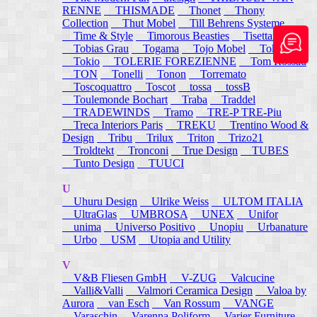
RENNE
THISMADE
Thonet
Thony
Collection
Thut Mobel
Till Behrens Systeme
Time & Style
Timorous Beasties
Tisettanta
Tobias Grau
Togama
Tojo Mobel
Token
Tokio
TOLERIE FOREZIENNE
Tom Rossau
TON
Tonelli
Tonon
Torremato
Toscoquattro
Toscot
tossa
tossB
Toulemonde Bochart
Traba
Traddel
TRADEWINDS
Tramo
TRE-P TRE-Piu
Treca Interiors Paris
TREKU
Trentino Wood &
Design
Tribu
Trilux
Triton
Trizo21
Troldtekt
Tronconi
True Design
TUBES
Tunto Design
TUUCI
U
Uhuru Design
Ulrike Weiss
ULTOM ITALIA
UltraGlas
UMBROSA
UNEX
Unifor
unima
Universo Positivo
Unopiu
Urbanature
Urbo
USM
Utopia and Utility
V
V&B Fliesen GmbH
V-ZUG
Valcucine
Valli&Valli
Valmori Ceramica Design
Valoa by
Aurora
van Esch
Van Rossum
VANGE
Varaschin
Varenna Poliform
Varier Furniture