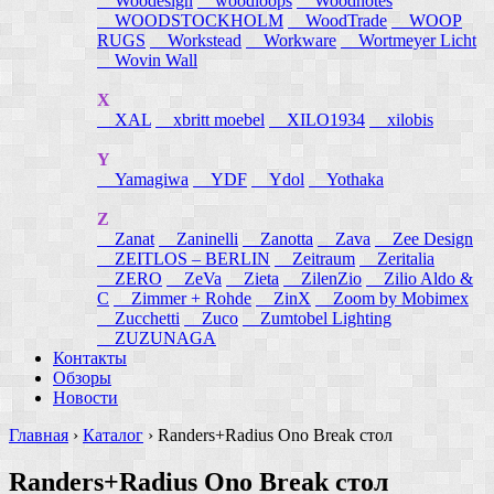
Woodesign
woodloops
Woodnotes
WOODSTOCKHOLM
WoodTrade
WOOP
RUGS
Workstead
Workware
Wortmeyer Licht
Wovin Wall
X
XAL
xbritt moebel
XILO1934
xilobis
Y
Yamagiwa
YDF
Ydol
Yothaka
Z
Zanat
Zaninelli
Zanotta
Zava
Zee Design
ZEITLOS – BERLIN
Zeitraum
Zeritalia
ZERO
ZeVa
Zieta
ZilenZio
Zilio Aldo &
C
Zimmer + Rohde
ZinX
Zoom by Mobimex
Zucchetti
Zuco
Zumtobel Lighting
ZUZUNAGA
Контакты
Обзоры
Новости
Главная
›
Каталог
›
Randers+Radius Ono Break стол
Randers+Radius Ono Break стол