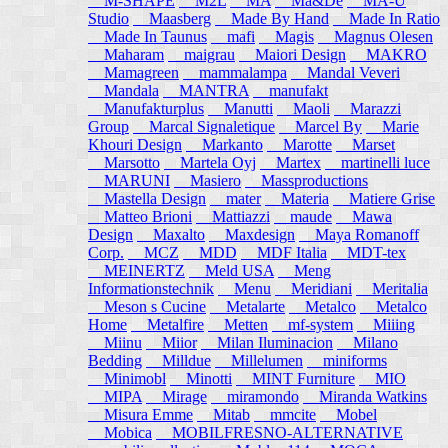
M-SHAPE
M2L
MA
Ma&De
MA-U
Studio
Maasberg
Made By Hand
Made In Ratio
Made In Taunus
mafi
Magis
Magnus Olesen
Maharam
maigrau
Maiori Design
MAKRO
Mamagreen
mammalampa
Mandal Veveri
Mandala
MANTRA
manufakt
Manufakturplus
Manutti
Maoli
Marazzi
Group
Marcal Signaletique
Marcel By
Marie
Khouri Design
Markanto
Marotte
Marset
Marsotto
Martela Oyj
Martex
martinelli luce
MARUNI
Masiero
Massproductions
Mastella Design
mater
Materia
Matiere Grise
Matteo Brioni
Mattiazzi
maude
Mawa
Design
Maxalto
Maxdesign
Maya Romanoff
Corp.
MCZ
MDD
MDF Italia
MDT-tex
MEINERTZ
Meld USA
Meng
Informationstechnik
Menu
Meridiani
Meritalia
Meson s Cucine
Metalarte
Metalco
Metalco
Home
Metalfire
Metten
mf-system
Miiing
Miinu
Miior
Milan Iluminacion
Milano
Bedding
Milldue
Millelumen
miniforms
Minimobl
Minotti
MINT Furniture
MIO
MIPA
Mirage
miramondo
Miranda Watkins
Misura Emme
Mitab
mmcite
Mobel
Mobica
MOBILFRESNO-ALTERNATIVE