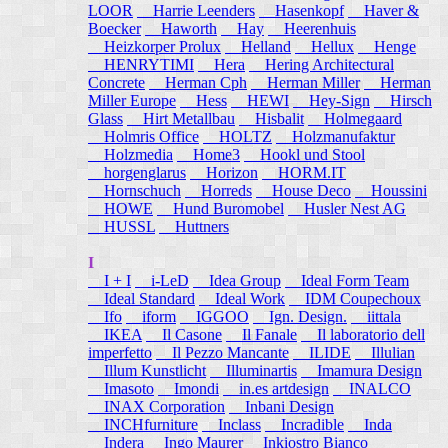
LOOR
Harrie Leenders
Hasenkopf
Haver &
Boecker
Haworth
Hay
Heerenhuis
Heizkorper Prolux
Helland
Hellux
Henge
HENRYTIMI
Hera
Hering Architectural
Concrete
Herman Cph
Herman Miller
Herman
Miller Europe
Hess
HEWI
Hey-Sign
Hirsch
Glass
Hirt Metallbau
Hisbalit
Holmegaard
Holmris Office
HOLTZ
Holzmanufaktur
Holzmedia
Home3
Hookl und Stool
horgenglarus
Horizon
HORM.IT
Hornschuch
Horreds
House Deco
Houssini
HOWE
Hund Buromobel
Husler Nest AG
HUSSL
Huttners
I
I + I
i-LeD
Idea Group
Ideal Form Team
Ideal Standard
Ideal Work
IDM Coupechoux
Ifo
iform
IGGOO
Ign. Design.
iittala
IKEA
Il Casone
Il Fanale
Il laboratorio dell
imperfetto
Il Pezzo Mancante
ILIDE
Illulian
Illum Kunstlicht
Illuminartis
Imamura Design
Imasoto
Imondi
in.es artdesign
INALCO
INAX Corporation
Inbani Design
INCHfurniture
Inclass
Incradible
Inda
Indera
Ingo Maurer
Inkiostro Bianco