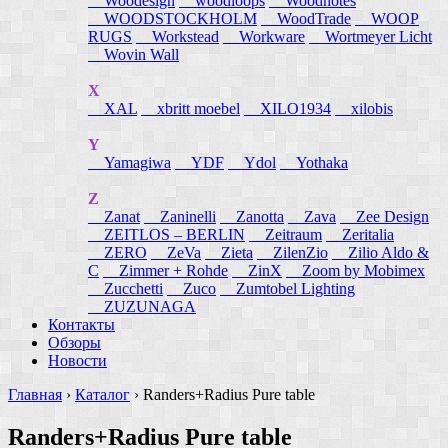
Woodesign
woodloops
Woodnotes
WOODSTOCKHOLM
WoodTrade
WOOP
RUGS
Workstead
Workware
Wortmeyer Licht
Wovin Wall
X
XAL
xbritt moebel
XILO1934
xilobis
Y
Yamagiwa
YDF
Ydol
Yothaka
Z
Zanat
Zaninelli
Zanotta
Zava
Zee Design
ZEITLOS – BERLIN
Zeitraum
Zeritalia
ZERO
ZeVa
Zieta
ZilenZio
Zilio Aldo &
C
Zimmer + Rohde
ZinX
Zoom by Mobimex
Zucchetti
Zuco
Zumtobel Lighting
ZUZUNAGA
Контакты
Обзоры
Новости
Главная
›
Каталог
›
Randers+Radius Pure table
Randers+Radius Pure table