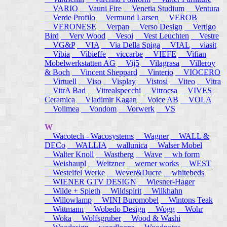
VARIO
Vauni Fire
Venetia Studium
Ventura
Verde Profilo
Vermund Larsen
VEROB
VERONESE
Verpan
Verso Design
Vertigo
Bird
Very Wood
Vesoi
Vest Leuchten
Vestre
VG&P
VIA
Via Della Spiga
VIAL
viasit
Vibia
Vibieffe
viccarbe
VIEFE
Vifian
Mobelwerkstatten AG
Vij5
Vilagrasa
Villeroy
& Boch
Vincent Sheppard
Vinterio
VIOCERO
Virtuell
Viso
Visplay
Vistosi
Viteo
Vitra
VitrA Bad
Vitrealspecchi
Vitrocsa
VIVES
Ceramica
Vladimir Kagan
Voice AB
VOLA
Volimea
Vondom
Vorwerk
VS
W
Wacotech - Wacosystems
Wagner
WALL &
DECo
WALLIA
wallunica
Walser Mobel
Walter Knoll
Wastberg
Wave
wb form
Weishaupl
Weitzner
werner works
WEST
Westeifel Werke
Wever&Ducre
whitebeds
WIENER GTV DESIGN
Wiesner-Hager
Wilde + Spieth
Wildspirit
Wilkhahn
Willowlamp
WINI Buromobel
Wintons Teak
Wittmann
Wobedo Design
Wogg
Wohr
Woka
Wolfsgruber
Wood & Washi