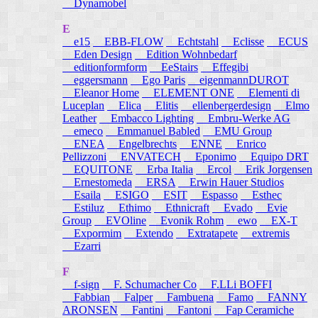
Dynamobel
E
e15
EBB-FLOW
Echtstahl
Eclisse
ECUS
Eden Design
Edition Wohnbedarf
editionformform
EeStairs
Effegibi
eggersmann
Ego Paris
eigenmannDUROT
Eleanor Home
ELEMENT ONE
Elementi di
Luceplan
Elica
Elitis
ellenbergerdesign
Elmo
Leather
Embacco Lighting
Embru-Werke AG
emeco
Emmanuel Babled
EMU Group
ENEA
Engelbrechts
ENNE
Enrico
Pellizzoni
ENVATECH
Eponimo
Equipo DRT
EQUITONE
Erba Italia
Ercol
Erik Jorgensen
Ernestomeda
ERSA
Erwin Hauer Studios
Esaila
ESIGO
ESIT
Espasso
Esthec
Estiluz
Ethimo
Ethnicraft
Evado
Evie
Group
EVOline
Evonik Rohm
ewo
EX-T
Expormim
Extendo
Extratapete
extremis
Ezarri
F
f-sign
F. Schumacher Co
F.LLi BOFFI
Fabbian
Falper
Fambuena
Famo
FANNY
ARONSEN
Fantini
Fantoni
Fap Ceramiche