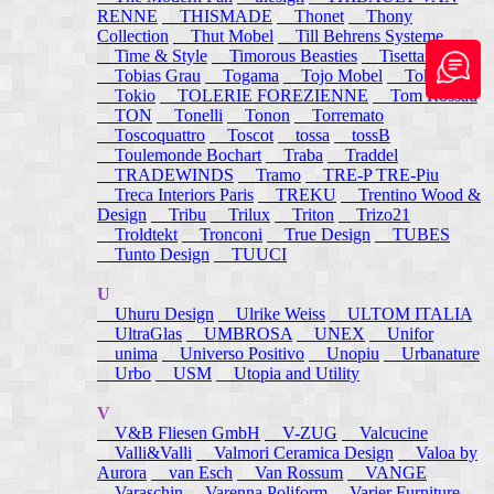
RENNE
THISMADE
Thonet
Thony
Collection
Thut Mobel
Till Behrens Systeme
Time & Style
Timorous Beasties
Tisettanta
Tobias Grau
Togama
Tojo Mobel
Token
Tokio
TOLERIE FOREZIENNE
Tom Rossau
TON
Tonelli
Tonon
Torremato
Toscoquattro
Toscot
tossa
tossB
Toulemonde Bochart
Traba
Traddel
TRADEWINDS
Tramo
TRE-P TRE-Piu
Treca Interiors Paris
TREKU
Trentino Wood &
Design
Tribu
Trilux
Triton
Trizo21
Troldtekt
Tronconi
True Design
TUBES
Tunto Design
TUUCI
U
Uhuru Design
Ulrike Weiss
ULTOM ITALIA
UltraGlas
UMBROSA
UNEX
Unifor
unima
Universo Positivo
Unopiu
Urbanature
Urbo
USM
Utopia and Utility
V
V&B Fliesen GmbH
V-ZUG
Valcucine
Valli&Valli
Valmori Ceramica Design
Valoa by
Aurora
van Esch
Van Rossum
VANGE
Varaschin
Varenna Poliform
Varier Furniture