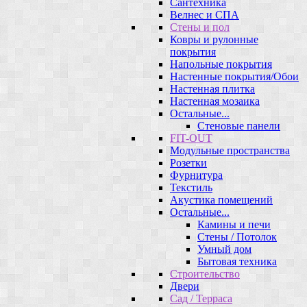
Сантехника
Велнес и СПА
Стены и пол
Ковры и рулонные
покрытия
Напольные покрытия
Настенные покрытия/Обои
Настенная плитка
Настенная мозаика
Остальные...
Стеновые панели
FIT-OUT
Модульные пространства
Розетки
Фурнитура
Текстиль
Акустика помещений
Остальные...
Камины и печи
Стены / Потолок
Умный дом
Бытовая техника
Строительство
Двери
Сад / Терраса