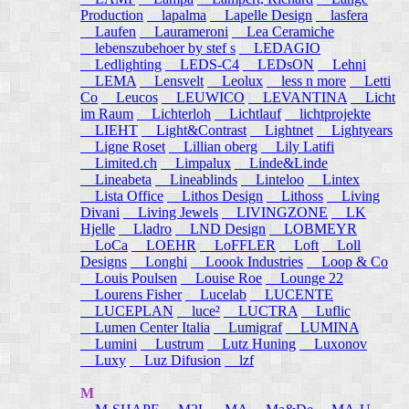
Production
lapalma
Lapelle Design
lasfera
Laufen
Laurameroni
Lea Ceramiche
lebenszubehoer by stef s
LEDAGIO
Ledlighting
LEDS-C4
LEDsON
Lehni
LEMA
Lensvelt
Leolux
less n more
Letti
Co
Leucos
LEUWICO
LEVANTINA
Licht
im Raum
Lichterloh
Lichtlauf
lichtprojekte
LIEHT
Light&Contrast
Lightnet
Lightyears
Ligne Roset
Lillian oberg
Lily Latifi
Limited.ch
Limpalux
Linde&Linde
Lineabeta
Lineablinds
Linteloo
Lintex
Lista Office
Lithos Design
Lithoss
Living
Divani
Living Jewels
LIVINGZONE
LK
Hjelle
Lladro
LND Design
LOBMEYR
LoCa
LOEHR
LoFFLER
Loft
Loll
Designs
Longhi
Loook Industries
Loop & Co
Louis Poulsen
Louise Roe
Lounge 22
Lourens Fisher
Lucelab
LUCENTE
LUCEPLAN
luce²
LUCTRA
Luflic
Lumen Center Italia
Lumigraf
LUMINA
Lumini
Lustrum
Lutz Huning
Luxonov
Luxy
Luz Difusion
lzf
M