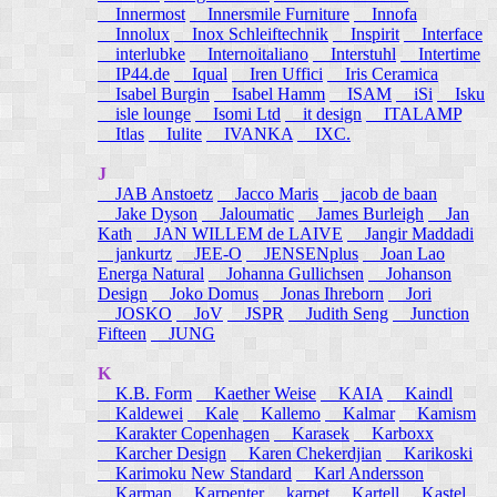
Innermost
Innersmile Furniture
Innofa
Innolux
Inox Schleiftechnik
Inspirit
Interface
interlubke
Internoitaliano
Interstuhl
Intertime
IP44.de
Iqual
Iren Uffici
Iris Ceramica
Isabel Burgin
Isabel Hamm
ISAM
iSi
Isku
isle lounge
Isomi Ltd
it design
ITALAMP
Itlas
Iulite
IVANKA
IXC.
J
JAB Anstoetz
Jacco Maris
jacob de baan
Jake Dyson
Jaloumatic
James Burleigh
Jan
Kath
JAN WILLEM de LAIVE
Jangir Maddadi
jankurtz
JEE-O
JENSENplus
Joan Lao
Energa Natural
Johanna Gullichsen
Johanson
Design
Joko Domus
Jonas Ihreborn
Jori
JOSKO
JoV
JSPR
Judith Seng
Junction
Fifteen
JUNG
K
K.B. Form
Kaether Weise
KAIA
Kaindl
Kaldewei
Kale
Kallemo
Kalmar
Kamism
Karakter Copenhagen
Karasek
Karboxx
Karcher Design
Karen Chekerdjian
Karikoski
Karimoku New Standard
Karl Andersson
Karman
Karpenter
karpet
Kartell
Kastel