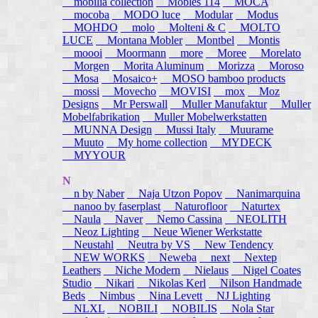
mobilia collection
Mobles 114
MOCA
mocoba
MODO luce
Modular
Modus
MOHDO
molo
Molteni & C
MOLTO
LUCE
Montana Mobler
Montbel
Montis
moooi
Moormann
more
Moree
Morelato
Morgen
Morita Aluminum
Morizza
Moroso
Mosa
Mosaico+
MOSO bamboo products
mossi
Movecho
MOVISI
mox
Moz
Designs
Mr Perswall
Muller Manufaktur
Muller
Mobelfabrikation
Muller Mobelwerkstatten
MUNNA Design
Mussi Italy
Muurame
Muuto
My home collection
MYDECK
MYYOUR
N
n by Naber
Naja Utzon Popov
Nanimarquina
nanoo by faserplast
Naturofloor
Naturtex
Naula
Naver
Nemo Cassina
NEOLITH
Neoz Lighting
Neue Wiener Werkstatte
Neustahl
Neutra by VS
New Tendency
NEW WORKS
Neweba
next
Nextep
Leathers
Niche Modern
Nielaus
Nigel Coates
Studio
Nikari
Nikolas Kerl
Nilson Handmade
Beds
Nimbus
Nina Levett
NJ Lighting
NLXL
NOBILI
NOBILIS
Nola Star