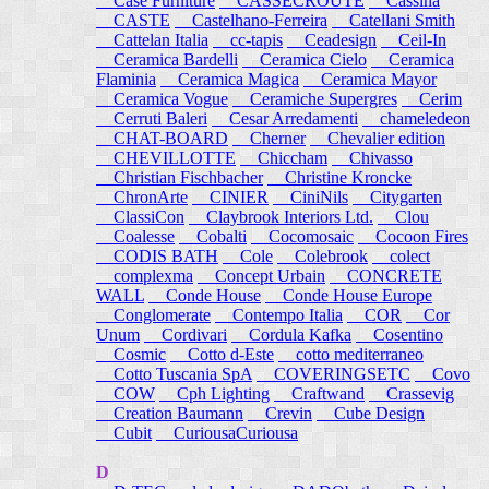
Case Furniture
CASSECROUTE
Cassina
CASTE
Castelhano-Ferreira
Catellani Smith
Cattelan Italia
cc-tapis
Ceadesign
Ceil-In
Ceramica Bardelli
Ceramica Cielo
Ceramica
Flaminia
Ceramica Magica
Ceramica Mayor
Ceramica Vogue
Ceramiche Supergres
Cerim
Cerruti Baleri
Cesar Arredamenti
chameledeon
CHAT-BOARD
Cherner
Chevalier edition
CHEVILLOTTE
Chiccham
Chivasso
Christian Fischbacher
Christine Kroncke
ChronArte
CINIER
CiniNils
Citygarten
ClassiCon
Claybrook Interiors Ltd.
Clou
Coalesse
Cobalti
Cocomosaic
Cocoon Fires
CODIS BATH
Cole
Colebrook
colect
complexma
Concept Urbain
CONCRETE
WALL
Conde House
Conde House Europe
Conglomerate
Contempo Italia
COR
Cor
Unum
Cordivari
Cordula Kafka
Cosentino
Cosmic
Cotto d-Este
cotto mediterraneo
Cotto Tuscania SpA
COVERINGSETC
Covo
COW
Cph Lighting
Craftwand
Crassevig
Creation Baumann
Crevin
Cube Design
Cubit
CuriousaCuriousa
D