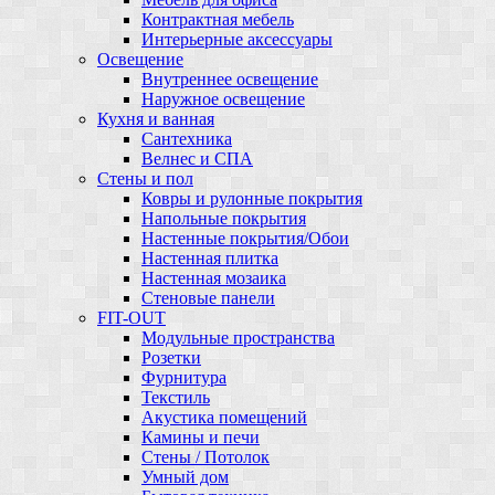
Контрактная мебель
Интерьерные аксессуары
Освещение
Внутреннее освещение
Наружное освещение
Кухня и ванная
Сантехника
Велнес и СПА
Стены и пол
Ковры и рулонные покрытия
Напольные покрытия
Настенные покрытия/Обои
Настенная плитка
Настенная мозаика
Стеновые панели
FIT-OUT
Модульные пространства
Розетки
Фурнитура
Текстиль
Акустика помещений
Камины и печи
Стены / Потолок
Умный дом