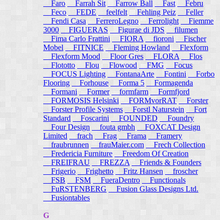
Faro
Farrah Sit
Farrow Ball
Fast
Febru
Feco
FEDE
feelfelt
Fehling Peiz
Feller
Fendi Casa
FerreroLegno
Ferrolight
Fiemme
3000
FIGUERAS
Figurae di JDS
filumen
Fima Carlo Frattini
FIORA
fioroni
Fischer
Mobel
FITNICE
Fleming Howland
Flexform
Flexform Mood
Floor Gres
FLORA
Flos
Flototto
Flou
Flowood
FMG
Focus
FOCUS Lighting
FontanaArte
Fontini
Forbo
Flooring
Forhouse
Forma 5
Formagenda
Formani
Former
formfarm
Formfjord
FORMOSIS Helsinki
FORMvorRAT
Forster
Forster Profile Systems
Forstl Naturstein
Fort
Standard
Foscarini
FOUNDED
Foundry
Four Design
fouta gmbh
FOXCAT Design
Limited
frach
Frag
Frama
Framery
fraubrunnen
frauMaier.com
Frech Collection
Fredericia Furniture
Freedom Of Creation
FREIFRAU
FREZZA
Friends & Founders
Frigerio
Frighetto
Fritz Hansen
froscher
FSB
FSM
FueraDentro
Functionals
FuRSTENBERG
Fusion Glass Designs Ltd.
Fusiontables
G