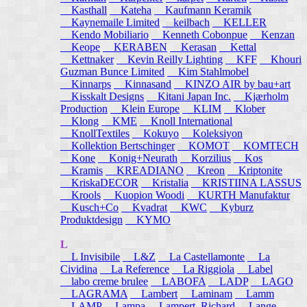
Kasthall
Kateha
Kaufmann Keramik
Kaynemaile Limited
keilbach
KELLER
Kendo Mobiliario
Kenneth Cobonpue
Kenzan
Keope
KERABEN
Kerasan
Kettal
Kettnaker
Kevin Reilly Lighting
KFF
Khouri
Guzman Bunce Limited
Kim Stahlmobel
Kinnarps
Kinnasand
KINZO AIR by bau+art
Kisskalt Designs
Kitani Japan Inc.
Kjærholm
Production
Klein Europe
KLIM
Klober
Klong
KME
Knoll International
KnollTextiles
Kokuyo
Koleksiyon
Kollektion Bertschinger
KOMOT
KOMTECH
Kone
Konig+Neurath
Korzilius
Kos
Kramis
KREADIANO
Kreon
Kriptonite
KriskaDECOR
Kristalia
KRISTIINA LASSUS
Krools
Kuopion Woodi
KURTH Manufaktur
Kusch+Co
Kvadrat
KWC
Kyburz
Produktdesign
KYMO
L
L Invisibile
L&Z
La Castellamonte
La
Cividina
La Reference
La Riggiola
Label
labo creme brulee
LABOFA
LADP
LAGO
LAGRAMA
Lambert
Laminam
Lamm
LAMP
Lampa
Lampert, Richard
Lange