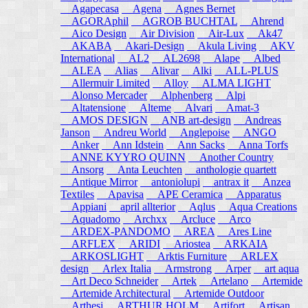
Agapecasa
Agena
Agnes Bernet
AGORAphil
AGROB BUCHTAL
Ahrend
Aico Design
Air Division
Air-Lux
Ak47
AKABA
Akari-Design
Akula Living
AKV
International
AL2
AL2698
Alape
Albed
ALEA
Alias
Alivar
Alki
ALL-PLUS
Allermuir Limited
Alloy
ALMA LIGHT
Alonso Mercader
Alphenberg
Alpi
Altatensione
Alteme
Alvari
Amat-3
AMOS DESIGN
ANB art-design
Andreas
Janson
Andreu World
Anglepoise
ANGO
Anker
Ann Idstein
Ann Sacks
Anna Torfs
ANNE KYYRO QUINN
Another Country
Ansorg
Anta Leuchten
anthologie quartett
Antique Mirror
antoniolupi
antrax it
Anzea
Textiles
Apavisa
APE Ceramica
Apparatus
Appiani
april allterior
Aqlus
Aqua Creations
Aquadomo
Archxx
Arcluce
Arco
ARDEX-PANDOMO
AREA
Ares Line
ARFLEX
ARIDI
Ariostea
ARKAIA
ARKOSLIGHT
Arktis Furniture
ARLEX
design
Arlex Italia
Armstrong
Arper
art aqua
Art Deco Schneider
Artek
Artelano
Artemide
Artemide Architectural
Artemide Outdoor
Arthesi
ARTHUR HOLM
Artifort
Artisan