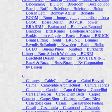
Bloomming
Blu Dot
Blueroom
Boca do lobo
Bocci
Boffi
Bolefloor
Boleform
Bolon
Bolzan Letti
Bombay Atelier
Bonaldo
BOOM
Booo
boops lighting
bordbar
bosa
BOSC
Bosse Design
BOVER
bower
BRABBU
Brainwood
Brand van Egmond
Brandoni
Brdr.Kruger
Brodrene Andersen
Brokis
brose-fogale
Bross
Bruag
BRUCK
Brugg Lifting
bruhl
BRUNE
Brunner
Bryndis Bolladottir
Bsweden
Buck
Bulbo
BULO
Bureau Puree
burgbad
Burkhardt
Leitner
Buro Schoch Werkhaus
BURRI
Buschfeld Design
Busnelli
BUVETEX INT.
Buzzi & Buzzi
BuzziSpace
By Corporation
by Lassen
C
Cabanes
CableCup
Caesar
Caimi Brevetti
Calma
Cambridge Architectural
Camira Fabrics
Cane-line
Capdell
Capo d Opera
Cappellini
Carl Hansen Sn
Carpe Diem Beds
Carpet
Concept
Carpet Sign
Carpyen
Carre Bleu
Casa dolce casa
Casala
Casalgrande Padana
Casali
Casamania
Casamood
Cascando