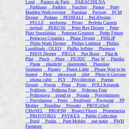
Lenti
Papiers de Paris
PARACHILNA
Parkhaus
Parklex
Paschen
Pastoe
Patty
Madden Wallcovering
Paustian
Paviom
PCM
Design
Pedano
PEDRALI
PeLiDesign
PELLE
performa
Pergo
Perletta Carpets
perludi
PERUSE
Peter Boy Design
Peter
Platz Spezialglas
Petersen Gruppen
Petite Friture
Petracers Ceramics
Phase Design
PHILIP
Philip Watts Design
Philips Lighting
Philips
Lumiblade - OLED
Phillip Jeffries
Phoneon
PHOS Design
PIEGA
Piet Boon
Pilat &
Pilat
Pinch
Piure
PIURIC
Plan W
Planika
Plank
planlicht
planmobel.
Planning
Sisplamo
Plastex
Platek Light
Please Wait to be
Seated
Pletz
plexwood
pliet
Plinio il Giovane
pluma cubic
PLY
Plycollection
Poemo
Design
Poesia
Poiat
Point
POLI Keramik
Poliform
Poltrona Frau
Poltrona Frau
Poltronova
pomd or
Porada
Porcelaingres
Porcelanosa
Porro
Postfossil
Poujoulat
PP
Mobler
Prandina
Presotto
PROCeDeS
CHeNEL
PROFIM
Project Floors
Promemoria
PROSTORIA
PSYKEA
Public Collection
Pujol
Punkt.
Punt Mobles
pur natur
PWH
Furniture