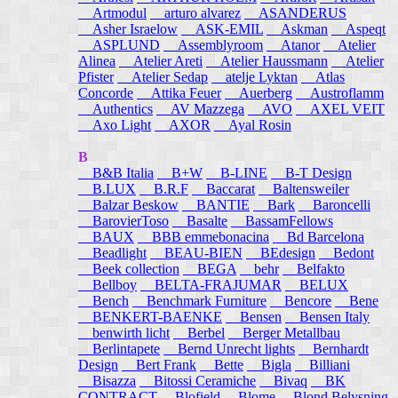
Artmodul
arturo alvarez
ASANDERUS
Asher Israelow
ASK-EMIL
Askman
Aspeqt
ASPLUND
Assemblyroom
Atanor
Atelier
Alinea
Atelier Areti
Atelier Haussmann
Atelier
Pfister
Atelier Sedap
atelje Lyktan
Atlas
Concorde
Attika Feuer
Auerberg
Austroflamm
Authentics
AV Mazzega
AVO
AXEL VEIT
Axo Light
AXOR
Ayal Rosin
B
B&B Italia
B+W
B-LINE
B-T Design
B.LUX
B.R.F
Baccarat
Baltensweiler
Balzar Beskow
BANTIE
Bark
Baroncelli
BarovierToso
Basalte
BassamFellows
BAUX
BBB emmebonacina
Bd Barcelona
Beadlight
BEAU-BIEN
BEdesign
Bedont
Beek collection
BEGA
behr
Belfakto
Bellboy
BELTA-FRAJUMAR
BELUX
Bench
Benchmark Furniture
Bencore
Bene
BENKERT-BAENKE
Bensen
Bensen Italy
benwirth licht
Berbel
Berger Metallbau
Berlintapete
Bernd Unrecht lights
Bernhardt
Design
Bert Frank
Bette
Bigla
Billiani
Bisazza
Bitossi Ceramiche
Bivaq
BK
CONTRACT
Blofield
Blome
Blond Belysning