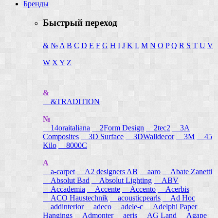
Бренды
Быстрый переход
&
№
A
B
C
D
E
F
G
H
I
J
K
L
M
N
O
P
Q
R
S
T
U
V
W
X
Y
Z
&
&TRADITION
№
14oraitaliana
2Form Design
2tec2
3A
Composites
3D Surface
3DWalldecor
3M
45
Kilo
8000C
A
a-carpet
A2 designers AB
aaro
Abate Zanetti
Absolut Bad
Absolut Lighting
ABV
Accademia
Accente
Accento
Acerbis
ACO Haustechnik
acousticpearls
Ad Hoc
addinterior
adeco
adele-c
Adelphi Paper
Hangings
Admonter
aeris
AG Land
Agape