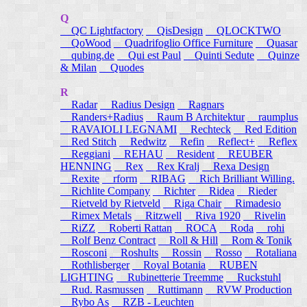
Q
QC Lightfactory
QisDesign
QLOCKTWO
QoWood
Quadrifoglio Office Furniture
Quasar
qubing.de
Qui est Paul
Quinti Sedute
Quinze
& Milan
Quodes
R
Radar
Radius Design
Ragnars
Randers+Radius
Raum B Architektur
raumplus
RAVAIOLI LEGNAMI
Rechteck
Red Edition
Red Stitch
Redwitz
Refin
Reflect+
Reflex
Reggiani
REHAU
Resident
REUBER
HENNING
Rex
Rex Kralj
Rexa Design
Rexite
rform
RIBAG
Rich Brilliant Willing.
Richlite Company
Richter
Ridea
Rieder
Rietveld by Rietveld
Riga Chair
Rimadesio
Rimex Metals
Ritzwell
Riva 1920
Rivelin
RiZZ
Roberti Rattan
ROCA
Roda
rohi
Rolf Benz Contract
Roll & Hill
Rom & Tonik
Rosconi
Roshults
Rossin
Rosso
Rotaliana
Rothlisberger
Royal Botania
RUBEN
LIGHTING
Rubinetterie Treemme
Ruckstuhl
Rud. Rasmussen
Ruttimann
RVW Production
Rybo As
RZB - Leuchten