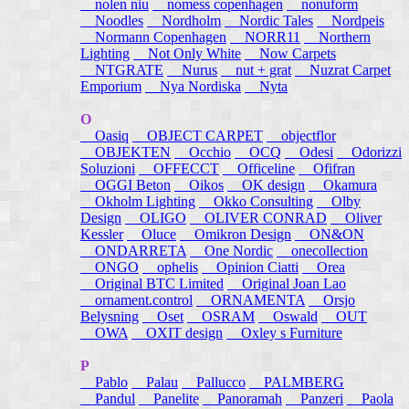
nolen niu
nomess copenhagen
nonuform
Noodles
Nordholm
Nordic Tales
Nordpeis
Normann Copenhagen
NORR11
Northern
Lighting
Not Only White
Now Carpets
NTGRATE
Nurus
nut + grat
Nuzrat Carpet
Emporium
Nya Nordiska
Nyta
O
Oasiq
OBJECT CARPET
objectflor
OBJEKTEN
Occhio
OCQ
Odesi
Odorizzi
Soluzioni
OFFECCT
Officeline
Ofifran
OGGI Beton
Oikos
OK design
Okamura
Okholm Lighting
Okko Consulting
Olby
Design
OLIGO
OLIVER CONRAD
Oliver
Kessler
Oluce
Omikron Design
ON&ON
ONDARRETA
One Nordic
onecollection
ONGO
ophelis
Opinion Ciatti
Orea
Original BTC Limited
Original Joan Lao
ornament.control
ORNAMENTA
Orsjo
Belysning
Oset
OSRAM
Oswald
OUT
OWA
OXIT design
Oxley s Furniture
P
Pablo
Palau
Pallucco
PALMBERG
Pandul
Panelite
Panoramah
Panzeri
Paola