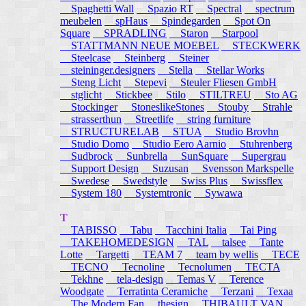
Spaghetti Wall
Spazio RT
Spectral
spectrum
meubelen
spHaus
Spindegarden
Spot On
Square
SPRADLING
Staron
Starpool
STATTMANN NEUE MOEBEL
STECKWERK
Steelcase
Steinberg
Steiner
steininger.designers
Stella
Stellar Works
Steng Licht
Stepevi
Steuler Fliesen GmbH
stglicht
Stickbee
Stilo
STILTREU
Sto AG
Stockinger
StoneslikeStones
Stouby
Strahle
strasserthun
Streetlife
string furniture
STRUCTURELAB
STUA
Studio Brovhn
Studio Domo
Studio Eero Aarnio
Stuhrenberg
Sudbrock
Sunbrella
SunSquare
Supergrau
Support Design
Suzusan
Svensson Markspelle
Swedese
Swedstyle
Swiss Plus
Swissflex
System 180
Systemtronic
Sywawa
T
TABISSO
Tabu
Tacchini Italia
Tai Ping
TAKEHOMEDESIGN
TAL
talsee
Tante
Lotte
Targetti
TEAM 7
team by wellis
TECE
TECNO
Tecnoline
Tecnolumen
TECTA
Tekhne
tela-design
Temas V
Terence
Woodgate
Terratinta Ceramiche
Terzani
Texaa
The Modern Fan
thesign
THIBAULT VAN