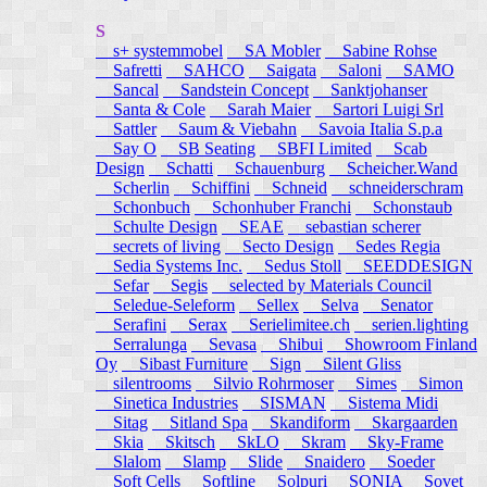
S
s+ systemmobel
SA Mobler
Sabine Rohse
Safretti
SAHCO
Saigata
Saloni
SAMO
Sancal
Sandstein Concept
Sanktjohanser
Santa & Cole
Sarah Maier
Sartori Luigi Srl
Sattler
Saum & Viebahn
Savoia Italia S.p.a
Say O
SB Seating
SBFI Limited
Scab
Design
Schatti
Schauenburg
Scheicher.Wand
Scherlin
Schiffini
Schneid
schneiderschram
Schonbuch
Schonhuber Franchi
Schonstaub
Schulte Design
SEAE
sebastian scherer
secrets of living
Secto Design
Sedes Regia
Sedia Systems Inc.
Sedus Stoll
SEEDDESIGN
Sefar
Segis
selected by Materials Council
Seledue-Seleform
Sellex
Selva
Senator
Serafini
Serax
Serielimitee.ch
serien.lighting
Serralunga
Sevasa
Shibui
Showroom Finland
Oy
Sibast Furniture
Sign
Silent Gliss
silentrooms
Silvio Rohrmoser
Simes
Simon
Sinetica Industries
SISMAN
Sistema Midi
Sitag
Sitland Spa
Skandiform
Skargaarden
Skia
Skitsch
SkLO
Skram
Sky-Frame
Slalom
Slamp
Slide
Snaidero
Soeder
Soft Cells
Softline
Solpuri
SONIA
Sovet