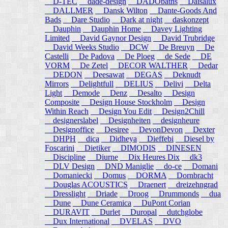
D-TEC
dade-design
DADObaths
Daisalux
DALLMER
Dansk Wilton
Dante-Goods And
Bads
Dare Studio
Dark at night
daskonzept
Dauphin
Dauphin Home
Davey Lighting
Limited
David Gaynor Design
David Trubridge
David Weeks Studio
DCW
De Breuyn
De
Castelli
De Padova
De Ploeg
de Sede
DE
VORM
De Zetel
DECOR WALTHER
Dedar
DEDON
Deesawat
DEGAS
Deknudt
Mirrors
Delightfull
DELIUS
Delivi
Delta
Light
Demode
Denz
Desalto
Design
Composite
Design House Stockholm
Design
Within Reach
Design You Edit
Design2Chill
designerslabel
Designheiten
designheure
Designoffice
Desiree
DevonDevon
Dexter
DHPH
dica
Didheya
Dieffebi
Diesel by
Foscarini
Dietiker
DIMODIS
DINESEN
Discipline
Diurne
Dix Heures Dix
dk3
DLV Design
DND Maniglie
do-ce
Domani
Domaniecki
Domus
DORMA
Dornbracht
Douglas ACOUSTICS
Draenert
dreizehngrad
Dresslight
Driade
Droog
Drummonds
dua
Dune
Dune Ceramica
DuPont Corian
DURAVIT
Durlet
Duropal
dutchglobe
Dux International
DVELAS
DVO