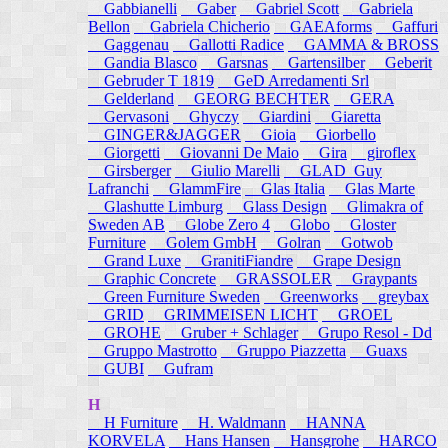
Gabbianelli
Gaber
Gabriel Scott
Gabriela
Bellon
Gabriela Chicherio
GAEAforms
Gaffuri
Gaggenau
Gallotti Radice
GAMMA & BROSS
Gandia Blasco
Garsnas
Gartensilber
Geberit
Gebruder T 1819
GeD Arredamenti Srl
Gelderland
GEORG BECHTER
GERA
Gervasoni
Ghyczy
Giardini
Giaretta
GINGER&JAGGER
Gioia
Giorbello
Giorgetti
Giovanni De Maio
Gira
giroflex
Girsberger
Giulio Marelli
GLAD_Guy
Lafranchi
GlammFire
Glas Italia
Glas Marte
Glashutte Limburg
Glass Design
Glimakra of
Sweden AB
Globe Zero 4
Globo
Gloster
Furniture
Golem GmbH
Golran
Gotwob
Grand Luxe
GranitiFiandre
Grape Design
Graphic Concrete
GRASSOLER
Graypants
Green Furniture Sweden
Greenworks
greybax
GRID
GRIMMEISEN LICHT
GROEL
GROHE
Gruber + Schlager
Grupo Resol - Dd
Gruppo Mastrotto
Gruppo Piazzetta
Guaxs
GUBI
Gufram
H
H Furniture
H. Waldmann
HANNA
KORVELA
Hans Hansen
Hansgrohe
HARCO