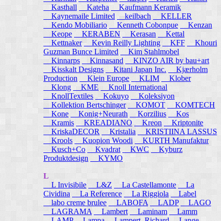
Kasthall
Kateha
Kaufmann Keramik
Kaynemaile Limited
keilbach
KELLER
Kendo Mobiliario
Kenneth Cobonpue
Kenzan
Keope
KERABEN
Kerasan
Kettal
Kettnaker
Kevin Reilly Lighting
KFF
Khouri
Guzman Bunce Limited
Kim Stahlmobel
Kinnarps
Kinnasand
KINZO AIR by bau+art
Kisskalt Designs
Kitani Japan Inc.
Kjærholm
Production
Klein Europe
KLIM
Klober
Klong
KME
Knoll International
KnollTextiles
Kokuyo
Koleksiyon
Kollektion Bertschinger
KOMOT
KOMTECH
Kone
Konig+Neurath
Korzilius
Kos
Kramis
KREADIANO
Kreon
Kriptonite
KriskaDECOR
Kristalia
KRISTIINA LASSUS
Krools
Kuopion Woodi
KURTH Manufaktur
Kusch+Co
Kvadrat
KWC
Kyburz
Produktdesign
KYMO
L
L Invisibile
L&Z
La Castellamonte
La
Cividina
La Reference
La Riggiola
Label
labo creme brulee
LABOFA
LADP
LAGO
LAGRAMA
Lambert
Laminam
Lamm
LAMP
Lampa
Lampert, Richard
Lange