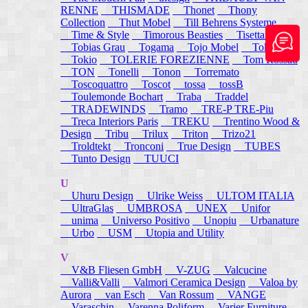
RENNE
THISMADE
Thonet
Thony
Collection
Thut Mobel
Till Behrens Systeme
Time & Style
Timorous Beasties
Tisettanta
Tobias Grau
Togama
Tojo Mobel
Token
Tokio
TOLERIE FOREZIENNE
Tom Rossau
TON
Tonelli
Tonon
Torremato
Toscoquattro
Toscot
tossa
tossB
Toulemonde Bochart
Traba
Traddel
TRADEWINDS
Tramo
TRE-P TRE-Piu
Treca Interiors Paris
TREKU
Trentino Wood &
Design
Tribu
Trilux
Triton
Trizo21
Troldtekt
Tronconi
True Design
TUBES
Tunto Design
TUUCI
U
Uhuru Design
Ulrike Weiss
ULTOM ITALIA
UltraGlas
UMBROSA
UNEX
Unifor
unima
Universo Positivo
Unopiu
Urbanature
Urbo
USM
Utopia and Utility
V
V&B Fliesen GmbH
V-ZUG
Valcucine
Valli&Valli
Valmori Ceramica Design
Valoa by
Aurora
van Esch
Van Rossum
VANGE
Varaschin
Varenna Poliform
Varier Furniture