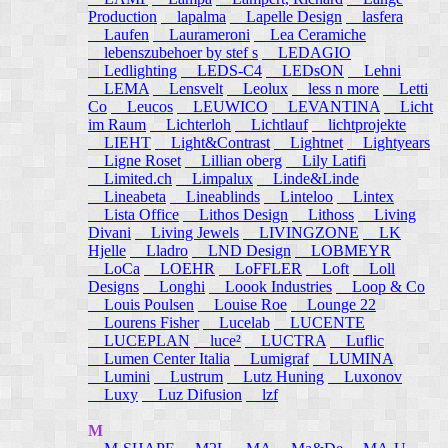
Production
lapalma
Lapelle Design
lasfera
Laufen
Laurameroni
Lea Ceramiche
lebenszubehoer by stef s
LEDAGIO
Ledlighting
LEDS-C4
LEDsON
Lehni
LEMA
Lensvelt
Leolux
less n more
Letti
Co
Leucos
LEUWICO
LEVANTINA
Licht
im Raum
Lichterloh
Lichtlauf
lichtprojekte
LIEHT
Light&Contrast
Lightnet
Lightyears
Ligne Roset
Lillian oberg
Lily Latifi
Limited.ch
Limpalux
Linde&Linde
Lineabeta
Lineablinds
Linteloo
Lintex
Lista Office
Lithos Design
Lithoss
Living
Divani
Living Jewels
LIVINGZONE
LK
Hjelle
Lladro
LND Design
LOBMEYR
LoCa
LOEHR
LoFFLER
Loft
Loll
Designs
Longhi
Loook Industries
Loop & Co
Louis Poulsen
Louise Roe
Lounge 22
Lourens Fisher
Lucelab
LUCENTE
LUCEPLAN
luce²
LUCTRA
Luflic
Lumen Center Italia
Lumigraf
LUMINA
Lumini
Lustrum
Lutz Huning
Luxonov
Luxy
Luz Difusion
lzf
M