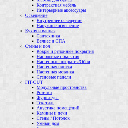
Контрактная мебель
Интерьерные аксессуары
Освещение
Внутреннее освещение
Наружное освещение
Кухня и ванная
Сантехника
Велнес и СПА
Стены и пол
Ковры и рулонные покрытия
Напольные покрытия
Настенные покрытия/Обои
Настенная плитка
Настенная мозаика
Стеновые панели
FIT-OUT
Модульные пространства
Розетки
Фурнитура
Текстиль
Акустика помещений
Камины и печи
Стены / Потолок
Умный дом