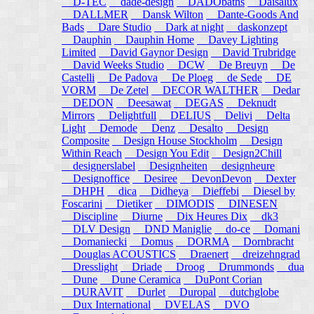
D-TEC
dade-design
DADObaths
Daisalux
DALLMER
Dansk Wilton
Dante-Goods And
Bads
Dare Studio
Dark at night
daskonzept
Dauphin
Dauphin Home
Davey Lighting
Limited
David Gaynor Design
David Trubridge
David Weeks Studio
DCW
De Breuyn
De
Castelli
De Padova
De Ploeg
de Sede
DE
VORM
De Zetel
DECOR WALTHER
Dedar
DEDON
Deesawat
DEGAS
Deknudt
Mirrors
Delightfull
DELIUS
Delivi
Delta
Light
Demode
Denz
Desalto
Design
Composite
Design House Stockholm
Design
Within Reach
Design You Edit
Design2Chill
designerslabel
Designheiten
designheure
Designoffice
Desiree
DevonDevon
Dexter
DHPH
dica
Didheya
Dieffebi
Diesel by
Foscarini
Dietiker
DIMODIS
DINESEN
Discipline
Diurne
Dix Heures Dix
dk3
DLV Design
DND Maniglie
do-ce
Domani
Domaniecki
Domus
DORMA
Dornbracht
Douglas ACOUSTICS
Draenert
dreizehngrad
Dresslight
Driade
Droog
Drummonds
dua
Dune
Dune Ceramica
DuPont Corian
DURAVIT
Durlet
Duropal
dutchglobe
Dux International
DVELAS
DVO