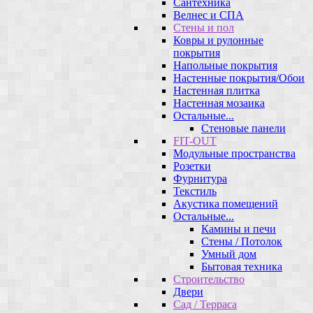
Сантехника
Велнес и СПА
Стены и пол
Ковры и рулонные
покрытия
Напольные покрытия
Настенные покрытия/Обои
Настенная плитка
Настенная мозаика
Остальные...
Стеновые панели
FIT-OUT
Модульные пространства
Розетки
Фурнитура
Текстиль
Акустика помещений
Остальные...
Камины и печи
Стены / Потолок
Умный дом
Бытовая техника
Строительство
Двери
Сад / Терраса