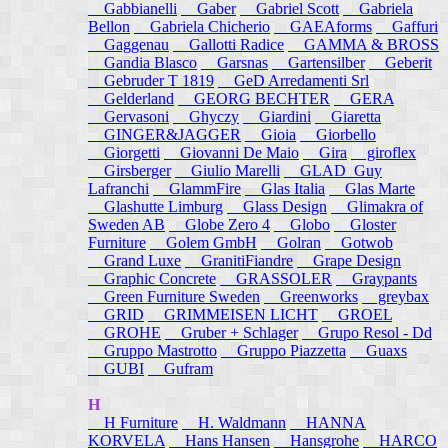
Gabbianelli
Gaber
Gabriel Scott
Gabriela
Bellon
Gabriela Chicherio
GAEAforms
Gaffuri
Gaggenau
Gallotti Radice
GAMMA & BROSS
Gandia Blasco
Garsnas
Gartensilber
Geberit
Gebruder T 1819
GeD Arredamenti Srl
Gelderland
GEORG BECHTER
GERA
Gervasoni
Ghyczy
Giardini
Giaretta
GINGER&JAGGER
Gioia
Giorbello
Giorgetti
Giovanni De Maio
Gira
giroflex
Girsberger
Giulio Marelli
GLAD_Guy
Lafranchi
GlammFire
Glas Italia
Glas Marte
Glashutte Limburg
Glass Design
Glimakra of
Sweden AB
Globe Zero 4
Globo
Gloster
Furniture
Golem GmbH
Golran
Gotwob
Grand Luxe
GranitiFiandre
Grape Design
Graphic Concrete
GRASSOLER
Graypants
Green Furniture Sweden
Greenworks
greybax
GRID
GRIMMEISEN LICHT
GROEL
GROHE
Gruber + Schlager
Grupo Resol - Dd
Gruppo Mastrotto
Gruppo Piazzetta
Guaxs
GUBI
Gufram
H
H Furniture
H. Waldmann
HANNA
KORVELA
Hans Hansen
Hansgrohe
HARCO