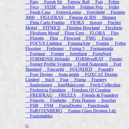
Faro
Farrah Sit
Farrow Ball
Fast
Febru
Feco
FEDE
feelfelt
Fehling Peiz
Feller
Fendi Casa
FerreroLegno
Ferrolight
Fiemme
3000
FIGUERAS
Figurae di JDS
filumen
Fima Carlo Frattini
FIORA
fioroni
Fischer
Mobel
FITNICE
Fleming Howland
Flexform
Flexform Mood
Floor Gres
FLORA
Flos
Flototto
Flou
Flowood
FMG
Focus
FOCUS Lighting
FontanaArte
Fontini
Forbo
Flooring
Forhouse
Forma 5
Formagenda
Formani
Former
formfarm
Formfjord
FORMOSIS Helsinki
FORMvorRAT
Forster
Forster Profile Systems
Forstl Naturstein
Fort
Standard
Foscarini
FOUNDED
Foundry
Four Design
fouta gmbh
FOXCAT Design
Limited
frach
Frag
Frama
Framery
fraubrunnen
frauMaier.com
Frech Collection
Fredericia Furniture
Freedom Of Creation
FREIFRAU
FREZZA
Friends & Founders
Frigerio
Frighetto
Fritz Hansen
froscher
FSB
FSM
FueraDentro
Functionals
FuRSTENBERG
Fusion Glass Designs Ltd.
Fusiontables
G