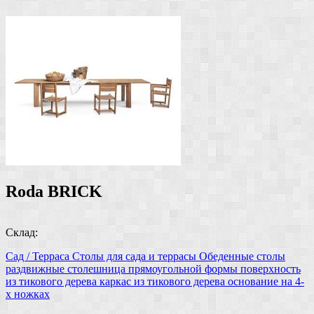
Roda BRICK
Склад:
Сад / Терраса
Столы для сада и террасы
Обеденные столы
раздвижные
столешница прямоугольной формы
поверхность
из тикового дерева
каркас из тикового дерева
основание на 4-
х ножках