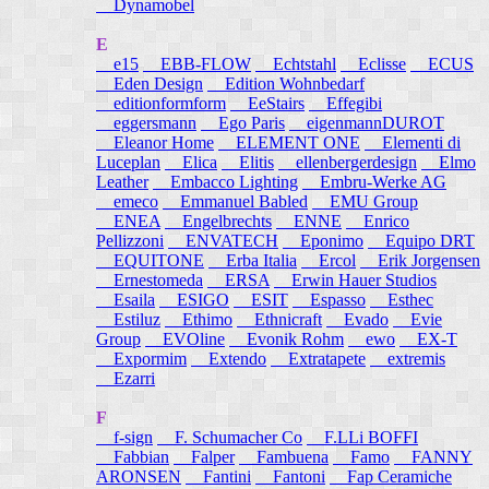
Dynamobel
E
e15
EBB-FLOW
Echtstahl
Eclisse
ECUS
Eden Design
Edition Wohnbedarf
editionformform
EeStairs
Effegibi
eggersmann
Ego Paris
eigenmannDUROT
Eleanor Home
ELEMENT ONE
Elementi di
Luceplan
Elica
Elitis
ellenbergerdesign
Elmo
Leather
Embacco Lighting
Embru-Werke AG
emeco
Emmanuel Babled
EMU Group
ENEA
Engelbrechts
ENNE
Enrico
Pellizzoni
ENVATECH
Eponimo
Equipo DRT
EQUITONE
Erba Italia
Ercol
Erik Jorgensen
Ernestomeda
ERSA
Erwin Hauer Studios
Esaila
ESIGO
ESIT
Espasso
Esthec
Estiluz
Ethimo
Ethnicraft
Evado
Evie
Group
EVOline
Evonik Rohm
ewo
EX-T
Expormim
Extendo
Extratapete
extremis
Ezarri
F
f-sign
F. Schumacher Co
F.LLi BOFFI
Fabbian
Falper
Fambuena
Famo
FANNY
ARONSEN
Fantini
Fantoni
Fap Ceramiche