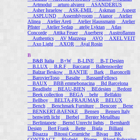
Artmodul
arturo alvarez
ASANDERUS
Asher Israelow
ASK-EMIL
Askman
Aspeqt
ASPLUND
Assemblyroom
Atanor
Atelier
Alinea
Atelier Areti
Atelier Haussmann
Atelier
Pfister
Atelier Sedap
atelje Lyktan
Atlas
Concorde
Attika Feuer
Auerberg
Austroflamm
Authentics
AV Mazzega
AVO
AXEL VEIT
Axo Light
AXOR
Ayal Rosin
B
B&B Italia
B+W
B-LINE
B-T Design
B.LUX
B.R.F
Baccarat
Baltensweiler
Balzar Beskow
BANTIE
Bark
Baroncelli
BarovierToso
Basalte
BassamFellows
BAUX
BBB emmebonacina
Bd Barcelona
Beadlight
BEAU-BIEN
BEdesign
Bedont
Beek collection
BEGA
behr
Belfakto
Bellboy
BELTA-FRAJUMAR
BELUX
Bench
Benchmark Furniture
Bencore
Bene
BENKERT-BAENKE
Bensen
Bensen Italy
benwirth licht
Berbel
Berger Metallbau
Berlintapete
Bernd Unrecht lights
Bernhardt
Design
Bert Frank
Bette
Bigla
Billiani
Bisazza
Bitossi Ceramiche
Bivaq
BK
CONTRACT
Blofield
Blome
Blond Belysning