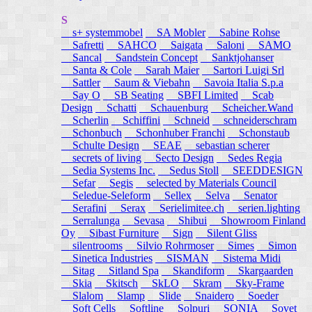
S
s+ systemmobel
SA Mobler
Sabine Rohse
Safretti
SAHCO
Saigata
Saloni
SAMO
Sancal
Sandstein Concept
Sanktjohanser
Santa & Cole
Sarah Maier
Sartori Luigi Srl
Sattler
Saum & Viebahn
Savoia Italia S.p.a
Say O
SB Seating
SBFI Limited
Scab
Design
Schatti
Schauenburg
Scheicher.Wand
Scherlin
Schiffini
Schneid
schneiderschram
Schonbuch
Schonhuber Franchi
Schonstaub
Schulte Design
SEAE
sebastian scherer
secrets of living
Secto Design
Sedes Regia
Sedia Systems Inc.
Sedus Stoll
SEEDDESIGN
Sefar
Segis
selected by Materials Council
Seledue-Seleform
Sellex
Selva
Senator
Serafini
Serax
Serielimitee.ch
serien.lighting
Serralunga
Sevasa
Shibui
Showroom Finland
Oy
Sibast Furniture
Sign
Silent Gliss
silentrooms
Silvio Rohrmoser
Simes
Simon
Sinetica Industries
SISMAN
Sistema Midi
Sitag
Sitland Spa
Skandiform
Skargaarden
Skia
Skitsch
SkLO
Skram
Sky-Frame
Slalom
Slamp
Slide
Snaidero
Soeder
Soft Cells
Softline
Solpuri
SONIA
Sovet