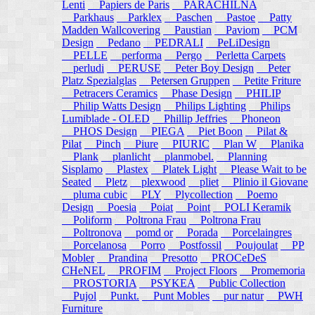
Lenti
Papiers de Paris
PARACHILNA
Parkhaus
Parklex
Paschen
Pastoe
Patty
Madden Wallcovering
Paustian
Paviom
PCM
Design
Pedano
PEDRALI
PeLiDesign
PELLE
performa
Pergo
Perletta Carpets
perludi
PERUSE
Peter Boy Design
Peter
Platz Spezialglas
Petersen Gruppen
Petite Friture
Petracers Ceramics
Phase Design
PHILIP
Philip Watts Design
Philips Lighting
Philips
Lumiblade - OLED
Phillip Jeffries
Phoneon
PHOS Design
PIEGA
Piet Boon
Pilat &
Pilat
Pinch
Piure
PIURIC
Plan W
Planika
Plank
planlicht
planmobel.
Planning
Sisplamo
Plastex
Platek Light
Please Wait to be
Seated
Pletz
plexwood
pliet
Plinio il Giovane
pluma cubic
PLY
Plycollection
Poemo
Design
Poesia
Poiat
Point
POLI Keramik
Poliform
Poltrona Frau
Poltrona Frau
Poltronova
pomd or
Porada
Porcelaingres
Porcelanosa
Porro
Postfossil
Poujoulat
PP
Mobler
Prandina
Presotto
PROCeDeS
CHeNEL
PROFIM
Project Floors
Promemoria
PROSTORIA
PSYKEA
Public Collection
Pujol
Punkt.
Punt Mobles
pur natur
PWH
Furniture