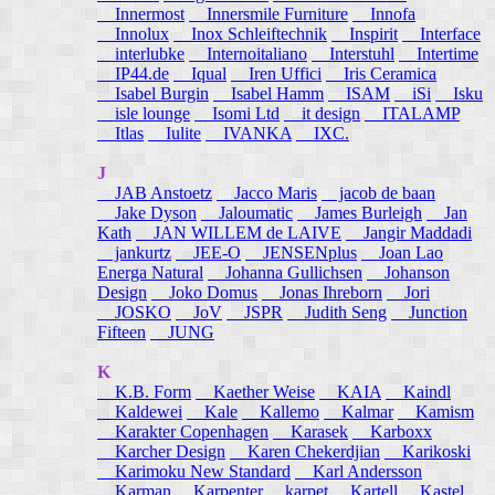
Innermost
Innersmile Furniture
Innofa
Innolux
Inox Schleiftechnik
Inspirit
Interface
interlubke
Internoitaliano
Interstuhl
Intertime
IP44.de
Iqual
Iren Uffici
Iris Ceramica
Isabel Burgin
Isabel Hamm
ISAM
iSi
Isku
isle lounge
Isomi Ltd
it design
ITALAMP
Itlas
Iulite
IVANKA
IXC.
J
JAB Anstoetz
Jacco Maris
jacob de baan
Jake Dyson
Jaloumatic
James Burleigh
Jan
Kath
JAN WILLEM de LAIVE
Jangir Maddadi
jankurtz
JEE-O
JENSENplus
Joan Lao
Energa Natural
Johanna Gullichsen
Johanson
Design
Joko Domus
Jonas Ihreborn
Jori
JOSKO
JoV
JSPR
Judith Seng
Junction
Fifteen
JUNG
K
K.B. Form
Kaether Weise
KAIA
Kaindl
Kaldewei
Kale
Kallemo
Kalmar
Kamism
Karakter Copenhagen
Karasek
Karboxx
Karcher Design
Karen Chekerdjian
Karikoski
Karimoku New Standard
Karl Andersson
Karman
Karpenter
karpet
Kartell
Kastel