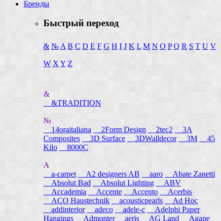
Бренды
Быстрый переход
&
№
A
B
C
D
E
F
G
H
I
J
K
L
M
N
O
P
Q
R
S
T
U
V
W
X
Y
Z
&
&TRADITION
№
14oraitaliana
2Form Design
2tec2
3A
Composites
3D Surface
3DWalldecor
3M
45
Kilo
8000C
A
a-carpet
A2 designers AB
aaro
Abate Zanetti
Absolut Bad
Absolut Lighting
ABV
Accademia
Accente
Accento
Acerbis
ACO Haustechnik
acousticpearls
Ad Hoc
addinterior
adeco
adele-c
Adelphi Paper
Hangings
Admonter
aeris
AG Land
Agape