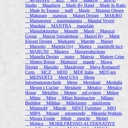
M-SHAPE
M2L
MA
Ma&De
MA-U
Studio
Maasberg
Made By Hand
Made In Ratio
Made In Taunus
mafi
Magis
Magnus Olesen
Maharam
maigrau
Maiori Design
MAKRO
Mamagreen
mammalampa
Mandal Veveri
Mandala
MANTRA
manufakt
Manufakturplus
Manutti
Maoli
Marazzi
Group
Marcal Signaletique
Marcel By
Marie
Khouri Design
Markanto
Marotte
Marset
Marsotto
Martela Oyj
Martex
martinelli luce
MARUNI
Masiero
Massproductions
Mastella Design
mater
Materia
Matiere Grise
Matteo Brioni
Mattiazzi
maude
Mawa
Design
Maxalto
Maxdesign
Maya Romanoff
Corp.
MCZ
MDD
MDF Italia
MDT-tex
MEINERTZ
Meld USA
Meng
Informationstechnik
Menu
Meridiani
Meritalia
Meson s Cucine
Metalarte
Metalco
Metalco
Home
Metalfire
Metten
mf-system
Miiing
Miinu
Miior
Milan Iluminacion
Milano
Bedding
Milldue
Millelumen
miniforms
Minimobl
Minotti
MINT Furniture
MIO
MIPA
Mirage
miramondo
Miranda Watkins
Misura Emme
Mitab
mmcite
Mobel
Mobica
MOBILFRESNO-ALTERNATIVE