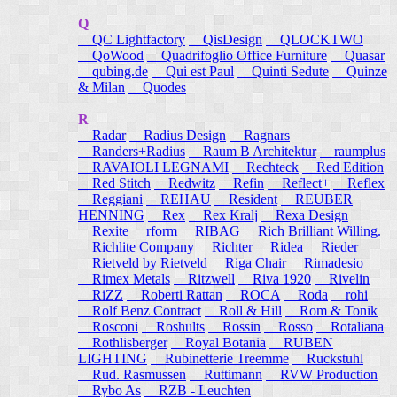
Q
QC Lightfactory
QisDesign
QLOCKTWO
QoWood
Quadrifoglio Office Furniture
Quasar
qubing.de
Qui est Paul
Quinti Sedute
Quinze
& Milan
Quodes
R
Radar
Radius Design
Ragnars
Randers+Radius
Raum B Architektur
raumplus
RAVAIOLI LEGNAMI
Rechteck
Red Edition
Red Stitch
Redwitz
Refin
Reflect+
Reflex
Reggiani
REHAU
Resident
REUBER
HENNING
Rex
Rex Kralj
Rexa Design
Rexite
rform
RIBAG
Rich Brilliant Willing.
Richlite Company
Richter
Ridea
Rieder
Rietveld by Rietveld
Riga Chair
Rimadesio
Rimex Metals
Ritzwell
Riva 1920
Rivelin
RiZZ
Roberti Rattan
ROCA
Roda
rohi
Rolf Benz Contract
Roll & Hill
Rom & Tonik
Rosconi
Roshults
Rossin
Rosso
Rotaliana
Rothlisberger
Royal Botania
RUBEN
LIGHTING
Rubinetterie Treemme
Ruckstuhl
Rud. Rasmussen
Ruttimann
RVW Production
Rybo As
RZB - Leuchten