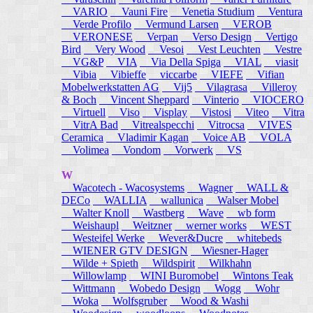
VARIO
Vauni Fire
Venetia Studium
Ventura
Verde Profilo
Vermund Larsen
VEROB
VERONESE
Verpan
Verso Design
Vertigo
Bird
Very Wood
Vesoi
Vest Leuchten
Vestre
VG&P
VIA
Via Della Spiga
VIAL
viasit
Vibia
Vibieffe
viccarbe
VIEFE
Vifian
Mobelwerkstatten AG
Vij5
Vilagrasa
Villeroy
& Boch
Vincent Sheppard
Vinterio
VIOCERO
Virtuell
Viso
Visplay
Vistosi
Viteo
Vitra
VitrA Bad
Vitrealspecchi
Vitrocsa
VIVES
Ceramica
Vladimir Kagan
Voice AB
VOLA
Volimea
Vondom
Vorwerk
VS
W
Wacotech - Wacosystems
Wagner
WALL &
DECo
WALLIA
wallunica
Walser Mobel
Walter Knoll
Wastberg
Wave
wb form
Weishaupl
Weitzner
werner works
WEST
Westeifel Werke
Wever&Ducre
whitebeds
WIENER GTV DESIGN
Wiesner-Hager
Wilde + Spieth
Wildspirit
Wilkhahn
Willowlamp
WINI Buromobel
Wintons Teak
Wittmann
Wobedo Design
Wogg
Wohr
Woka
Wolfsgruber
Wood & Washi