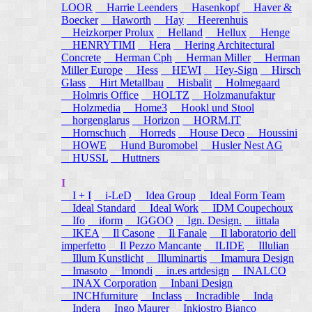
LOOR
Harrie Leenders
Hasenkopf
Haver &
Boecker
Haworth
Hay
Heerenhuis
Heizkorper Prolux
Helland
Hellux
Henge
HENRYTIMI
Hera
Hering Architectural
Concrete
Herman Cph
Herman Miller
Herman
Miller Europe
Hess
HEWI
Hey-Sign
Hirsch
Glass
Hirt Metallbau
Hisbalit
Holmegaard
Holmris Office
HOLTZ
Holzmanufaktur
Holzmedia
Home3
Hookl und Stool
horgenglarus
Horizon
HORM.IT
Hornschuch
Horreds
House Deco
Houssini
HOWE
Hund Buromobel
Husler Nest AG
HUSSL
Huttners
I
I + I
i-LeD
Idea Group
Ideal Form Team
Ideal Standard
Ideal Work
IDM Coupechoux
Ifo
iform
IGGOO
Ign. Design.
iittala
IKEA
Il Casone
Il Fanale
Il laboratorio dell
imperfetto
Il Pezzo Mancante
ILIDE
Illulian
Illum Kunstlicht
Illuminartis
Imamura Design
Imasoto
Imondi
in.es artdesign
INALCO
INAX Corporation
Inbani Design
INCHfurniture
Inclass
Incradible
Inda
Indera
Ingo Maurer
Inkiostro Bianco