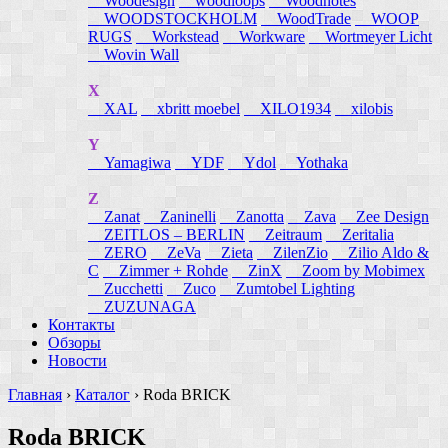
Woodesign
woodloops
Woodnotes
WOODSTOCKHOLM
WoodTrade
WOOP
RUGS
Workstead
Workware
Wortmeyer Licht
Wovin Wall
X
XAL
xbritt moebel
XILO1934
xilobis
Y
Yamagiwa
YDF
Ydol
Yothaka
Z
Zanat
Zaninelli
Zanotta
Zava
Zee Design
ZEITLOS – BERLIN
Zeitraum
Zeritalia
ZERO
ZeVa
Zieta
ZilenZio
Zilio Aldo &
C
Zimmer + Rohde
ZinX
Zoom by Mobimex
Zucchetti
Zuco
Zumtobel Lighting
ZUZUNAGA
Контакты
Обзоры
Новости
Главная
›
Каталог
›
Roda BRICK
Roda BRICK