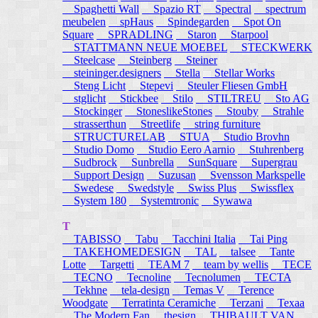
Spaghetti Wall
Spazio RT
Spectral
spectrum
meubelen
spHaus
Spindegarden
Spot On
Square
SPRADLING
Staron
Starpool
STATTMANN NEUE MOEBEL
STECKWERK
Steelcase
Steinberg
Steiner
steininger.designers
Stella
Stellar Works
Steng Licht
Stepevi
Steuler Fliesen GmbH
stglicht
Stickbee
Stilo
STILTREU
Sto AG
Stockinger
StoneslikeStones
Stouby
Strahle
strasserthun
Streetlife
string furniture
STRUCTURELAB
STUA
Studio Brovhn
Studio Domo
Studio Eero Aarnio
Stuhrenberg
Sudbrock
Sunbrella
SunSquare
Supergrau
Support Design
Suzusan
Svensson Markspelle
Swedese
Swedstyle
Swiss Plus
Swissflex
System 180
Systemtronic
Sywawa
T
TABISSO
Tabu
Tacchini Italia
Tai Ping
TAKEHOMEDESIGN
TAL
talsee
Tante
Lotte
Targetti
TEAM 7
team by wellis
TECE
TECNO
Tecnoline
Tecnolumen
TECTA
Tekhne
tela-design
Temas V
Terence
Woodgate
Terratinta Ceramiche
Terzani
Texaa
The Modern Fan
thesign
THIBAULT VAN