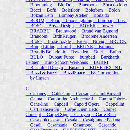
Bloomming
Blu Dot
Blueroom
Boca do lobo
Bocci
Boffi
Bolefloor
Boleform
Bolon
Bolzan Letti
Bombay Atelier
Bonaldo
BOOM
Booo
boops lighting
bordbar
bosa
BOSC
Bosse Design
BOVER
bower
BRABBU
Brainwood
Brand van Egmond
Brandoni
Brdr.Kruger
Brodrene Andersen
Brokis
brose-fogale
Bross
Bruag
BRUCK
Brugg Lifting
bruhl
BRUNE
Brunner
Bryndis Bolladottir
Bsweden
Buck
Bulbo
BULO
Bureau Puree
burgbad
Burkhardt
Leitner
Buro Schoch Werkhaus
BURRI
Buschfeld Design
Busnelli
BUVETEX INT.
Buzzi & Buzzi
BuzziSpace
By Corporation
by Lassen
C
Cabanes
CableCup
Caesar
Caimi Brevetti
Calma
Cambridge Architectural
Camira Fabrics
Cane-line
Capdell
Capo d Opera
Cappellini
Carl Hansen Sn
Carpe Diem Beds
Carpet
Concept
Carpet Sign
Carpyen
Carre Bleu
Casa dolce casa
Casala
Casalgrande Padana
Casali
Casamania
Casamood
Cascando