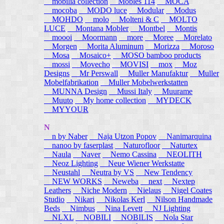
mobilia collection
Mobles 114
MOCA
mocoba
MODO luce
Modular
Modus
MOHDO
molo
Molteni & C
MOLTO
LUCE
Montana Mobler
Montbel
Montis
moooi
Moormann
more
Moree
Morelato
Morgen
Morita Aluminum
Morizza
Moroso
Mosa
Mosaico+
MOSO bamboo products
mossi
Movecho
MOVISI
mox
Moz
Designs
Mr Perswall
Muller Manufaktur
Muller
Mobelfabrikation
Muller Mobelwerkstatten
MUNNA Design
Mussi Italy
Muurame
Muuto
My home collection
MYDECK
MYYOUR
N
n by Naber
Naja Utzon Popov
Nanimarquina
nanoo by faserplast
Naturofloor
Naturtex
Naula
Naver
Nemo Cassina
NEOLITH
Neoz Lighting
Neue Wiener Werkstatte
Neustahl
Neutra by VS
New Tendency
NEW WORKS
Neweba
next
Nextep
Leathers
Niche Modern
Nielaus
Nigel Coates
Studio
Nikari
Nikolas Kerl
Nilson Handmade
Beds
Nimbus
Nina Levett
NJ Lighting
NLXL
NOBILI
NOBILIS
Nola Star