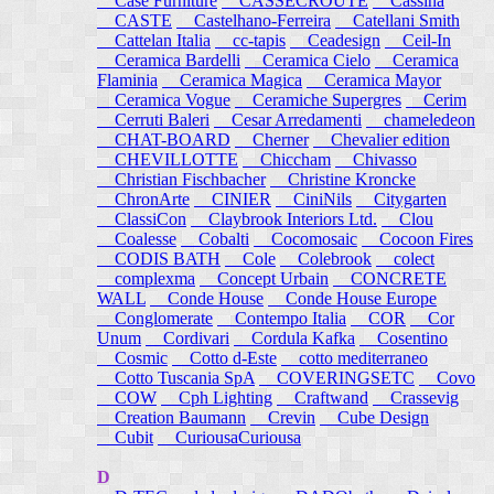
Case Furniture
CASSECROUTE
Cassina
CASTE
Castelhano-Ferreira
Catellani Smith
Cattelan Italia
cc-tapis
Ceadesign
Ceil-In
Ceramica Bardelli
Ceramica Cielo
Ceramica
Flaminia
Ceramica Magica
Ceramica Mayor
Ceramica Vogue
Ceramiche Supergres
Cerim
Cerruti Baleri
Cesar Arredamenti
chameledeon
CHAT-BOARD
Cherner
Chevalier edition
CHEVILLOTTE
Chiccham
Chivasso
Christian Fischbacher
Christine Kroncke
ChronArte
CINIER
CiniNils
Citygarten
ClassiCon
Claybrook Interiors Ltd.
Clou
Coalesse
Cobalti
Cocomosaic
Cocoon Fires
CODIS BATH
Cole
Colebrook
colect
complexma
Concept Urbain
CONCRETE
WALL
Conde House
Conde House Europe
Conglomerate
Contempo Italia
COR
Cor
Unum
Cordivari
Cordula Kafka
Cosentino
Cosmic
Cotto d-Este
cotto mediterraneo
Cotto Tuscania SpA
COVERINGSETC
Covo
COW
Cph Lighting
Craftwand
Crassevig
Creation Baumann
Crevin
Cube Design
Cubit
CuriousaCuriousa
D