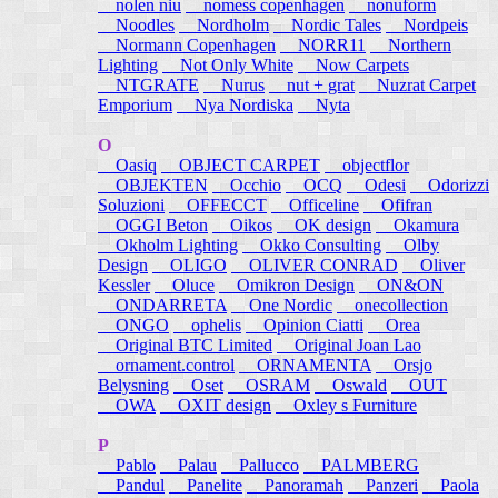
nolen niu
nomess copenhagen
nonuform
Noodles
Nordholm
Nordic Tales
Nordpeis
Normann Copenhagen
NORR11
Northern
Lighting
Not Only White
Now Carpets
NTGRATE
Nurus
nut + grat
Nuzrat Carpet
Emporium
Nya Nordiska
Nyta
O
Oasiq
OBJECT CARPET
objectflor
OBJEKTEN
Occhio
OCQ
Odesi
Odorizzi
Soluzioni
OFFECCT
Officeline
Ofifran
OGGI Beton
Oikos
OK design
Okamura
Okholm Lighting
Okko Consulting
Olby
Design
OLIGO
OLIVER CONRAD
Oliver
Kessler
Oluce
Omikron Design
ON&ON
ONDARRETA
One Nordic
onecollection
ONGO
ophelis
Opinion Ciatti
Orea
Original BTC Limited
Original Joan Lao
ornament.control
ORNAMENTA
Orsjo
Belysning
Oset
OSRAM
Oswald
OUT
OWA
OXIT design
Oxley s Furniture
P
Pablo
Palau
Pallucco
PALMBERG
Pandul
Panelite
Panoramah
Panzeri
Paola