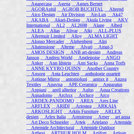
Agapecasa
Agena
Agnes Bernet
AGORAphil
AGROB BUCHTAL
Ahrend
Aico Design
Air Division
Air-Lux
Ak47
AKABA
Akari-Design
Akula Living
AKV
International
AL2
AL2698
Alape
Albed
ALEA
Alias
Alivar
Alki
ALL-PLUS
Allermuir Limited
Alloy
ALMA LIGHT
Alonso Mercader
Alphenberg
Alpi
Altatensione
Alteme
Alvari
Amat-3
AMOS DESIGN
ANB art-design
Andreas
Janson
Andreu World
Anglepoise
ANGO
Anker
Ann Idstein
Ann Sacks
Anna Torfs
ANNE KYYRO QUINN
Another Country
Ansorg
Anta Leuchten
anthologie quartett
Antique Mirror
antoniolupi
antrax it
Anzea
Textiles
Apavisa
APE Ceramica
Apparatus
Appiani
april allterior
Aqlus
Aqua Creations
Aquadomo
Archxx
Arcluce
Arco
ARDEX-PANDOMO
AREA
Ares Line
ARFLEX
ARIDI
Ariostea
ARKAIA
ARKOSLIGHT
Arktis Furniture
ARLEX
design
Arlex Italia
Armstrong
Arper
art aqua
Art Deco Schneider
Artek
Artelano
Artemide
Artemide Architectural
Artemide Outdoor
Arthesi
ARTHUR HOLM
Artifort
Artisan