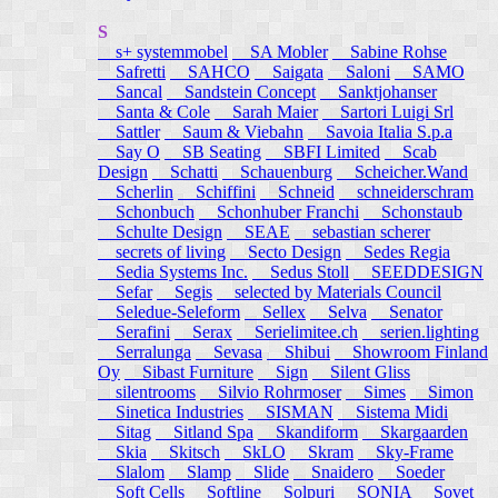
S
s+ systemmobel
SA Mobler
Sabine Rohse
Safretti
SAHCO
Saigata
Saloni
SAMO
Sancal
Sandstein Concept
Sanktjohanser
Santa & Cole
Sarah Maier
Sartori Luigi Srl
Sattler
Saum & Viebahn
Savoia Italia S.p.a
Say O
SB Seating
SBFI Limited
Scab
Design
Schatti
Schauenburg
Scheicher.Wand
Scherlin
Schiffini
Schneid
schneiderschram
Schonbuch
Schonhuber Franchi
Schonstaub
Schulte Design
SEAE
sebastian scherer
secrets of living
Secto Design
Sedes Regia
Sedia Systems Inc.
Sedus Stoll
SEEDDESIGN
Sefar
Segis
selected by Materials Council
Seledue-Seleform
Sellex
Selva
Senator
Serafini
Serax
Serielimitee.ch
serien.lighting
Serralunga
Sevasa
Shibui
Showroom Finland
Oy
Sibast Furniture
Sign
Silent Gliss
silentrooms
Silvio Rohrmoser
Simes
Simon
Sinetica Industries
SISMAN
Sistema Midi
Sitag
Sitland Spa
Skandiform
Skargaarden
Skia
Skitsch
SkLO
Skram
Sky-Frame
Slalom
Slamp
Slide
Snaidero
Soeder
Soft Cells
Softline
Solpuri
SONIA
Sovet