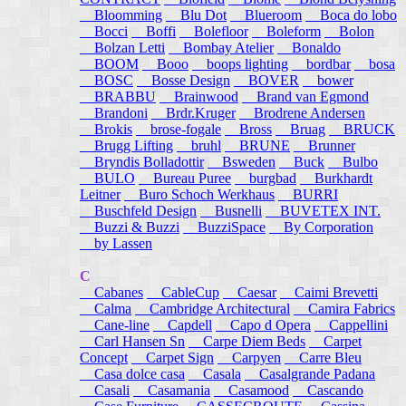
Bloomming
Blu Dot
Blueroom
Boca do lobo
Bocci
Boffi
Bolefloor
Boleform
Bolon
Bolzan Letti
Bombay Atelier
Bonaldo
BOOM
Booo
boops lighting
bordbar
bosa
BOSC
Bosse Design
BOVER
bower
BRABBU
Brainwood
Brand van Egmond
Brandoni
Brdr.Kruger
Brodrene Andersen
Brokis
brose-fogale
Bross
Bruag
BRUCK
Brugg Lifting
bruhl
BRUNE
Brunner
Bryndis Bolladottir
Bsweden
Buck
Bulbo
BULO
Bureau Puree
burgbad
Burkhardt
Leitner
Buro Schoch Werkhaus
BURRI
Buschfeld Design
Busnelli
BUVETEX INT.
Buzzi & Buzzi
BuzziSpace
By Corporation
by Lassen
C
Cabanes
CableCup
Caesar
Caimi Brevetti
Calma
Cambridge Architectural
Camira Fabrics
Cane-line
Capdell
Capo d Opera
Cappellini
Carl Hansen Sn
Carpe Diem Beds
Carpet
Concept
Carpet Sign
Carpyen
Carre Bleu
Casa dolce casa
Casala
Casalgrande Padana
Casali
Casamania
Casamood
Cascando