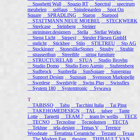
Spaghetti Wall
Spazio RT
Spectral
spectrum
meubelen
spHaus
Spindegarden
Spot On
Square
SPRADLING
Staron
Starpool
STATTMANN NEUE MOEBEL
STECKWERK
Steelcase
Steinberg
Steiner
steininger.designers
Stella
Stellar Works
Steng Licht
Stepevi
Steuler Fliesen GmbH
stglicht
Stickbee
Stilo
STILTREU
Sto AG
Stockinger
StoneslikeStones
Stouby
Strahle
strasserthun
Streetlife
string furniture
STRUCTURELAB
STUA
Studio Brovhn
Studio Domo
Studio Eero Aarnio
Stuhrenberg
Sudbrock
Sunbrella
SunSquare
Supergrau
Support Design
Suzusan
Svensson Markspelle
Swedese
Swedstyle
Swiss Plus
Swissflex
System 180
Systemtronic
Sywawa
T
TABISSO
Tabu
Tacchini Italia
Tai Ping
TAKEHOMEDESIGN
TAL
talsee
Tante
Lotte
Targetti
TEAM 7
team by wellis
TECE
TECNO
Tecnoline
Tecnolumen
TECTA
Tekhne
tela-design
Temas V
Terence
Woodgate
Terratinta Ceramiche
Terzani
Texaa
The Modern Fan
thesign
THIBAULT VAN