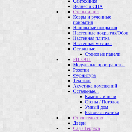
Сантехника
Велнес и СПА
Стены и пол
Ковры и рулонные
покрытия
Напольные покрытия
Настенные покрытия/Обои
Настенная плитка
Настенная мозаика
Остальные...
Стеновые панели
FIT-OUT
Модульные пространства
Розетки
Фурнитура
Текстиль
Акустика помещений
Остальные...
Камины и печи
Стены / Потолок
Умный дом
Бытовая техника
Строительство
Двери
Сад / Терраса