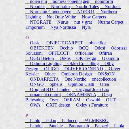
nolen niu
nomess copenhagen
nonuform
Noodles
Nordholm
Nordic Tales
Nordpeis
Normann Copenhagen
NORR11
Northern
Lighting
Not Only White
Now Carpets
NTGRATE
Nurus
nut + grat
Nuzrat Carpet
Emporium
Nya Nordiska
Nyta
O
Oasiq
OBJECT CARPET
objectflor
OBJEKTEN
Occhio
OCQ
Odesi
Odorizzi
Soluzioni
OFFECCT
Officeline
Ofifran
OGGI Beton
Oikos
OK design
Okamura
Okholm Lighting
Okko Consulting
Olby
Design
OLIGO
OLIVER CONRAD
Oliver
Kessler
Oluce
Omikron Design
ON&ON
ONDARRETA
One Nordic
onecollection
ONGO
ophelis
Opinion Ciatti
Orea
Original BTC Limited
Original Joan Lao
ornament.control
ORNAMENTA
Orsjo
Belysning
Oset
OSRAM
Oswald
OUT
OWA
OXIT design
Oxley s Furniture
P
Pablo
Palau
Pallucco
PALMBERG
Pandul
Panelite
Panoramah
Panzeri
Paola