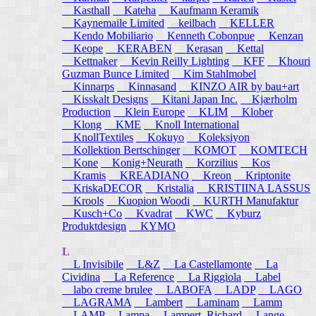
Kasthall
Kateha
Kaufmann Keramik
Kaynemaile Limited
keilbach
KELLER
Kendo Mobiliario
Kenneth Cobonpue
Kenzan
Keope
KERABEN
Kerasan
Kettal
Kettnaker
Kevin Reilly Lighting
KFF
Khouri
Guzman Bunce Limited
Kim Stahlmobel
Kinnarps
Kinnasand
KINZO AIR by bau+art
Kisskalt Designs
Kitani Japan Inc.
Kjærholm
Production
Klein Europe
KLIM
Klober
Klong
KME
Knoll International
KnollTextiles
Kokuyo
Koleksiyon
Kollektion Bertschinger
KOMOT
KOMTECH
Kone
Konig+Neurath
Korzilius
Kos
Kramis
KREADIANO
Kreon
Kriptonite
KriskaDECOR
Kristalia
KRISTIINA LASSUS
Krools
Kuopion Woodi
KURTH Manufaktur
Kusch+Co
Kvadrat
KWC
Kyburz
Produktdesign
KYMO
L
L Invisibile
L&Z
La Castellamonte
La
Cividina
La Reference
La Riggiola
Label
labo creme brulee
LABOFA
LADP
LAGO
LAGRAMA
Lambert
Laminam
Lamm
LAMP
Lampa
Lampert, Richard
Lange