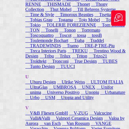
RENNE
THISMADE
Thonet
Thony
Collection
Thut Mobel
Till Behrens Systeme
Time & Style
Timorous Beasties
Tisettanta
Tobias Grau
Togama
Tojo Mobel
Token
Tokio
TOLERIE FOREZIENNE
Tom Rossau
TON
Tonelli
Tonon
Torremato
Toscoquattro
Toscot
tossa
tossB
Toulemonde Bochart
Traba
Traddel
TRADEWINDS
Tramo
TRE-P TRE-Piu
Treca Interiors Paris
TREKU
Trentino Wood &
Design
Tribu
Trilux
Triton
Trizo21
Troldtekt
Tronconi
True Design
TUBES
Tunto Design
TUUCI
U
Uhuru Design
Ulrike Weiss
ULTOM ITALIA
UltraGlas
UMBROSA
UNEX
Unifor
unima
Universo Positivo
Unopiu
Urbanature
Urbo
USM
Utopia and Utility
V
V&B Fliesen GmbH
V-ZUG
Valcucine
Valli&Valli
Valmori Ceramica Design
Valoa by
Aurora
van Esch
Van Rossum
VANGE
Varaschin
Varenna Poliform
Varier Furniture