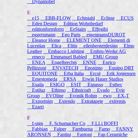
Dynamobel
E
e15
EBB-FLOW
Echtstahl
Eclisse
ECUS
Eden Design
Edition Wohnbedarf
editionformform
EeStairs
Effegibi
eggersmann
Ego Paris
eigenmannDUROT
Eleanor Home
ELEMENT ONE
Elementi di
Luceplan
Elica
Elitis
ellenbergerdesign
Elmo
Leather
Embacco Lighting
Embru-Werke AG
emeco
Emmanuel Babled
EMU Group
ENEA
Engelbrechts
ENNE
Enrico
Pellizzoni
ENVATECH
Eponimo
Equipo DRT
EQUITONE
Erba Italia
Ercol
Erik Jorgensen
Ernestomeda
ERSA
Erwin Hauer Studios
Esaila
ESIGO
ESIT
Espasso
Esthec
Estiluz
Ethimo
Ethnicraft
Evado
Evie
Group
EVOline
Evonik Rohm
ewo
EX-T
Expormim
Extendo
Extratapete
extremis
Ezarri
F
f-sign
F. Schumacher Co
F.LLi BOFFI
Fabbian
Falper
Fambuena
Famo
FANNY
ARONSEN
Fantini
Fantoni
Fap Ceramiche