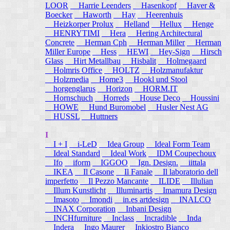
LOOR
Harrie Leenders
Hasenkopf
Haver &
Boecker
Haworth
Hay
Heerenhuis
Heizkorper Prolux
Helland
Hellux
Henge
HENRYTIMI
Hera
Hering Architectural
Concrete
Herman Cph
Herman Miller
Herman
Miller Europe
Hess
HEWI
Hey-Sign
Hirsch
Glass
Hirt Metallbau
Hisbalit
Holmegaard
Holmris Office
HOLTZ
Holzmanufaktur
Holzmedia
Home3
Hookl und Stool
horgenglarus
Horizon
HORM.IT
Hornschuch
Horreds
House Deco
Houssini
HOWE
Hund Buromobel
Husler Nest AG
HUSSL
Huttners
I
I + I
i-LeD
Idea Group
Ideal Form Team
Ideal Standard
Ideal Work
IDM Coupechoux
Ifo
iform
IGGOO
Ign. Design.
iittala
IKEA
Il Casone
Il Fanale
Il laboratorio dell
imperfetto
Il Pezzo Mancante
ILIDE
Illulian
Illum Kunstlicht
Illuminartis
Imamura Design
Imasoto
Imondi
in.es artdesign
INALCO
INAX Corporation
Inbani Design
INCHfurniture
Inclass
Incradible
Inda
Indera
Ingo Maurer
Inkiostro Bianco