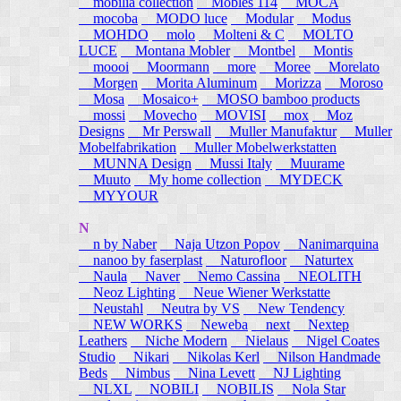
mobilia collection
Mobles 114
MOCA
mocoba
MODO luce
Modular
Modus
MOHDO
molo
Molteni & C
MOLTO
LUCE
Montana Mobler
Montbel
Montis
moooi
Moormann
more
Moree
Morelato
Morgen
Morita Aluminum
Morizza
Moroso
Mosa
Mosaico+
MOSO bamboo products
mossi
Movecho
MOVISI
mox
Moz
Designs
Mr Perswall
Muller Manufaktur
Muller
Mobelfabrikation
Muller Mobelwerkstatten
MUNNA Design
Mussi Italy
Muurame
Muuto
My home collection
MYDECK
MYYOUR
N
n by Naber
Naja Utzon Popov
Nanimarquina
nanoo by faserplast
Naturofloor
Naturtex
Naula
Naver
Nemo Cassina
NEOLITH
Neoz Lighting
Neue Wiener Werkstatte
Neustahl
Neutra by VS
New Tendency
NEW WORKS
Neweba
next
Nextep
Leathers
Niche Modern
Nielaus
Nigel Coates
Studio
Nikari
Nikolas Kerl
Nilson Handmade
Beds
Nimbus
Nina Levett
NJ Lighting
NLXL
NOBILI
NOBILIS
Nola Star