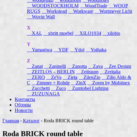
Woodesign
woodloops
Woodnotes
WOODSTOCKHOLM
WoodTrade
WOOP
RUGS
Workstead
Workware
Wortmeyer Licht
Wovin Wall
X
XAL
xbritt moebel
XILO1934
xilobis
Y
Yamagiwa
YDF
Ydol
Yothaka
Z
Zanat
Zaninelli
Zanotta
Zava
Zee Design
ZEITLOS – BERLIN
Zeitraum
Zeritalia
ZERO
ZeVa
Zieta
ZilenZio
Zilio Aldo &
C
Zimmer + Rohde
ZinX
Zoom by Mobimex
Zucchetti
Zuco
Zumtobel Lighting
ZUZUNAGA
Контакты
Обзоры
Новости
Главная
›
Каталог
›
Roda BRICK round table
Roda BRICK round table