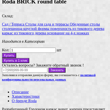
Roda BRICK round table
Склад:
Сад / Терраса
Столы для сада и террасы
Обеденные столы
столешница круглой формы
поверхность из тикового дерева
каркас из тикового дерева
основание на 4-х ножках
Находится в Категориях
Кол:
шт
Купить
Купить в 1 клик
Остались вопросы? Закажите обратный звонок !
Заказать
Заполняя и отправляя данную форму, вы соглашаетесь с
политикой
конфиденциальности персональных данных
Описание
Характеристики
О бренде Roda
Разработанный Гордоном каркас ворот, кирпич представляет