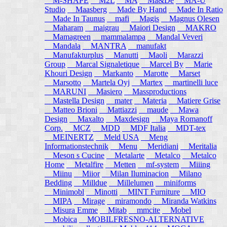
M-SHAPE
M2L
MA
Ma&De
MA-U
Studio
Maasberg
Made By Hand
Made In Ratio
Made In Taunus
mafi
Magis
Magnus Olesen
Maharam
maigrau
Maiori Design
MAKRO
Mamagreen
mammalampa
Mandal Veveri
Mandala
MANTRA
manufakt
Manufakturplus
Manutti
Maoli
Marazzi
Group
Marcal Signaletique
Marcel By
Marie
Khouri Design
Markanto
Marotte
Marset
Marsotto
Martela Oyj
Martex
martinelli luce
MARUNI
Masiero
Massproductions
Mastella Design
mater
Materia
Matiere Grise
Matteo Brioni
Mattiazzi
maude
Mawa
Design
Maxalto
Maxdesign
Maya Romanoff
Corp.
MCZ
MDD
MDF Italia
MDT-tex
MEINERTZ
Meld USA
Meng
Informationstechnik
Menu
Meridiani
Meritalia
Meson s Cucine
Metalarte
Metalco
Metalco
Home
Metalfire
Metten
mf-system
Miiing
Miinu
Miior
Milan Iluminacion
Milano
Bedding
Milldue
Millelumen
miniforms
Minimobl
Minotti
MINT Furniture
MIO
MIPA
Mirage
miramondo
Miranda Watkins
Misura Emme
Mitab
mmcite
Mobel
Mobica
MOBILFRESNO-ALTERNATIVE