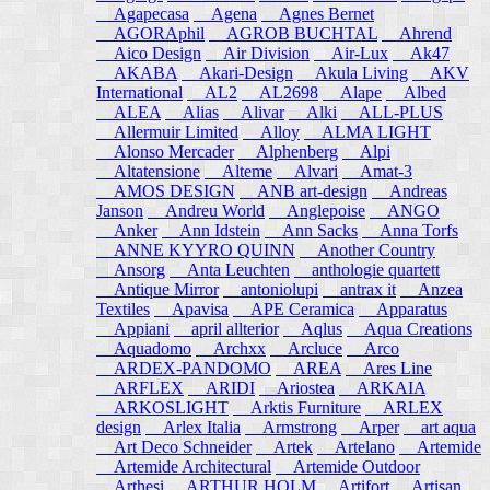
Agapecasa
Agena
Agnes Bernet
AGORAphil
AGROB BUCHTAL
Ahrend
Aico Design
Air Division
Air-Lux
Ak47
AKABA
Akari-Design
Akula Living
AKV
International
AL2
AL2698
Alape
Albed
ALEA
Alias
Alivar
Alki
ALL-PLUS
Allermuir Limited
Alloy
ALMA LIGHT
Alonso Mercader
Alphenberg
Alpi
Altatensione
Alteme
Alvari
Amat-3
AMOS DESIGN
ANB art-design
Andreas
Janson
Andreu World
Anglepoise
ANGO
Anker
Ann Idstein
Ann Sacks
Anna Torfs
ANNE KYYRO QUINN
Another Country
Ansorg
Anta Leuchten
anthologie quartett
Antique Mirror
antoniolupi
antrax it
Anzea
Textiles
Apavisa
APE Ceramica
Apparatus
Appiani
april allterior
Aqlus
Aqua Creations
Aquadomo
Archxx
Arcluce
Arco
ARDEX-PANDOMO
AREA
Ares Line
ARFLEX
ARIDI
Ariostea
ARKAIA
ARKOSLIGHT
Arktis Furniture
ARLEX
design
Arlex Italia
Armstrong
Arper
art aqua
Art Deco Schneider
Artek
Artelano
Artemide
Artemide Architectural
Artemide Outdoor
Arthesi
ARTHUR HOLM
Artifort
Artisan