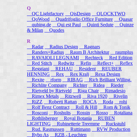
Q
QC Lightfactory
QisDesign
QLOCKTWO
QoWood
Quadrifoglio Office Furniture
Quasar
qubing.de
Qui est Paul
Quinti Sedute
Quinze
& Milan
Quodes
R
Radar
Radius Design
Ragnars
Randers+Radius
Raum B Architektur
raumplus
RAVAIOLI LEGNAMI
Rechteck
Red Edition
Red Stitch
Redwitz
Refin
Reflect+
Reflex
Reggiani
REHAU
Resident
REUBER
HENNING
Rex
Rex Kralj
Rexa Design
Rexite
rform
RIBAG
Rich Brilliant Willing.
Richlite Company
Richter
Ridea
Rieder
Rietveld by Rietveld
Riga Chair
Rimadesio
Rimex Metals
Ritzwell
Riva 1920
Rivelin
RiZZ
Roberti Rattan
ROCA
Roda
rohi
Rolf Benz Contract
Roll & Hill
Rom & Tonik
Rosconi
Roshults
Rossin
Rosso
Rotaliana
Rothlisberger
Royal Botania
RUBEN
LIGHTING
Rubinetterie Treemme
Ruckstuhl
Rud. Rasmussen
Ruttimann
RVW Production
Rybo As
RZB - Leuchten