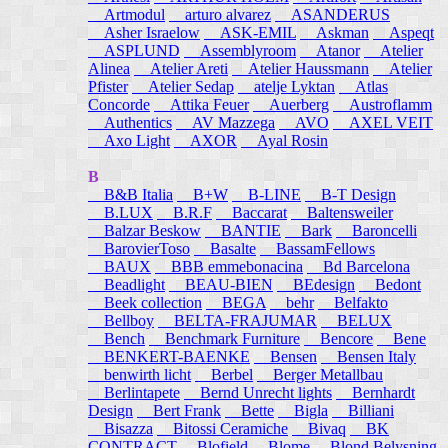
Artmodul
arturo alvarez
ASANDERUS
Asher Israelow
ASK-EMIL
Askman
Aspeqt
ASPLUND
Assemblyroom
Atanor
Atelier
Alinea
Atelier Areti
Atelier Haussmann
Atelier
Pfister
Atelier Sedap
atelje Lyktan
Atlas
Concorde
Attika Feuer
Auerberg
Austroflamm
Authentics
AV Mazzega
AVO
AXEL VEIT
Axo Light
AXOR
Ayal Rosin
B
B&B Italia
B+W
B-LINE
B-T Design
B.LUX
B.R.F
Baccarat
Baltensweiler
Balzar Beskow
BANTIE
Bark
Baroncelli
BarovierToso
Basalte
BassamFellows
BAUX
BBB emmebonacina
Bd Barcelona
Beadlight
BEAU-BIEN
BEdesign
Bedont
Beek collection
BEGA
behr
Belfakto
Bellboy
BELTA-FRAJUMAR
BELUX
Bench
Benchmark Furniture
Bencore
Bene
BENKERT-BAENKE
Bensen
Bensen Italy
benwirth licht
Berbel
Berger Metallbau
Berlintapete
Bernd Unrecht lights
Bernhardt
Design
Bert Frank
Bette
Bigla
Billiani
Bisazza
Bitossi Ceramiche
Bivaq
BK
CONTRACT
Blofield
Blome
Blond Belysning