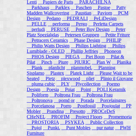
Lenti
Papiers de Paris
PARACHILNA
Parkhaus
Parklex
Paschen
Pastoe
Patty
Madden Wallcovering
Paustian
Paviom
PCM
Design
Pedano
PEDRALI
PeLiDesign
PELLE
performa
Pergo
Perletta Carpets
perludi
PERUSE
Peter Boy Design
Peter
Platz Spezialglas
Petersen Gruppen
Petite Friture
Petracers Ceramics
Phase Design
PHILIP
Philip Watts Design
Philips Lighting
Philips
Lumiblade - OLED
Phillip Jeffries
Phoneon
PHOS Design
PIEGA
Piet Boon
Pilat &
Pilat
Pinch
Piure
PIURIC
Plan W
Planika
Plank
planlicht
planmobel.
Planning
Sisplamo
Plastex
Platek Light
Please Wait to be
Seated
Pletz
plexwood
pliet
Plinio il Giovane
pluma cubic
PLY
Plycollection
Poemo
Design
Poesia
Poiat
Point
POLI Keramik
Poliform
Poltrona Frau
Poltrona Frau
Poltronova
pomd or
Porada
Porcelaingres
Porcelanosa
Porro
Postfossil
Poujoulat
PP
Mobler
Prandina
Presotto
PROCeDeS
CHeNEL
PROFIM
Project Floors
Promemoria
PROSTORIA
PSYKEA
Public Collection
Pujol
Punkt.
Punt Mobles
pur natur
PWH
Furniture