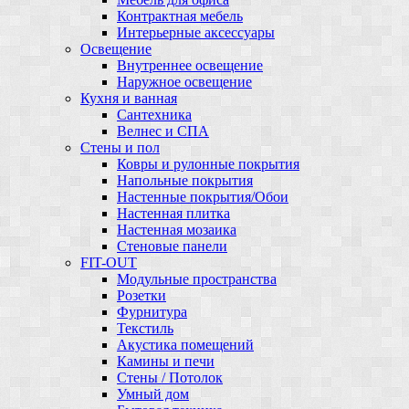
Контрактная мебель
Интерьерные аксессуары
Освещение
Внутреннее освещение
Наружное освещение
Кухня и ванная
Сантехника
Велнес и СПА
Стены и пол
Ковры и рулонные покрытия
Напольные покрытия
Настенные покрытия/Обои
Настенная плитка
Настенная мозаика
Стеновые панели
FIT-OUT
Модульные пространства
Розетки
Фурнитура
Текстиль
Акустика помещений
Камины и печи
Стены / Потолок
Умный дом