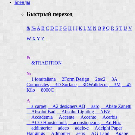
Бренды
Быстрый переход
&
№
A
B
C
D
E
F
G
H
I
J
K
L
M
N
O
P
Q
R
S
T
U
V
W
X
Y
Z
&
&TRADITION
№
14oraitaliana
2Form Design
2tec2
3A
Composites
3D Surface
3DWalldecor
3M
45
Kilo
8000C
A
a-carpet
A2 designers AB
aaro
Abate Zanetti
Absolut Bad
Absolut Lighting
ABV
Accademia
Accente
Accento
Acerbis
ACO Haustechnik
acousticpearls
Ad Hoc
addinterior
adeco
adele-c
Adelphi Paper
Hangings
Admonter
aeris
AG Land
Agape