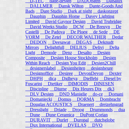
D-TEC
dade-design
DADObaths
Daisalux
DALLMER
Dansk Wilton
Dante-Goods And
Bads
Dare Studio
Dark at night
daskonzept
Dauphin
Dauphin Home
Davey Lighting
Limited
David Gaynor Design
David Trubridge
David Weeks Studio
DCW
De Breuyn
De
Castelli
De Padova
De Ploeg
de Sede
DE
VORM
De Zetel
DECOR WALTHER
Dedar
DEDON
Deesawat
DEGAS
Deknudt
Mirrors
Delightfull
DELIUS
Delivi
Delta
Light
Demode
Denz
Desalto
Design
Composite
Design House Stockholm
Design
Within Reach
Design You Edit
Design2Chill
designerslabel
Designheiten
designheure
Designoffice
Desiree
DevonDevon
Dexter
DHPH
dica
Didheya
Dieffebi
Diesel by
Foscarini
Dietiker
DIMODIS
DINESEN
Discipline
Diurne
Dix Heures Dix
dk3
DLV Design
DND Maniglie
do-ce
Domani
Domaniecki
Domus
DORMA
Dornbracht
Douglas ACOUSTICS
Draenert
dreizehngrad
Dresslight
Driade
Droog
Drummonds
dua
Dune
Dune Ceramica
DuPont Corian
DURAVIT
Durlet
Duropal
dutchglobe
Dux International
DVELAS
DVO