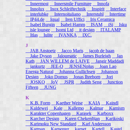
Innermost
Innersmile Furniture
Innofa
Innolux
Inox Schleiftechnik
Inspirit
Interface
interlubke
Internoitaliano
Interstuhl
Intertime
IP44.de
Iqual
Iren Uffici
Iris Ceramica
Isabel Burgin
Isabel Hamm
ISAM
iSi
Isku
isle lounge
Isomi Ltd
it design
ITALAMP
Itlas
Iulite
IVANKA
IXC.
J
JAB Anstoetz
Jacco Maris
jacob de baan
Jake Dyson
Jaloumatic
James Burleigh
Jan
Kath
JAN WILLEM de LAIVE
Jangir Maddadi
jankurtz
JEE-O
JENSENplus
Joan Lao
Energa Natural
Johanna Gullichsen
Johanson
Design
Joko Domus
Jonas Ihreborn
Jori
JOSKO
JoV
JSPR
Judith Seng
Junction
Fifteen
JUNG
K
K.B. Form
Kaether Weise
KAIA
Kaindl
Kaldewei
Kale
Kallemo
Kalmar
Kamism
Karakter Copenhagen
Karasek
Karboxx
Karcher Design
Karen Chekerdjian
Karikoski
Karimoku New Standard
Karl Andersson
Karman
Karpenter
karpet
Kartell
Kastel