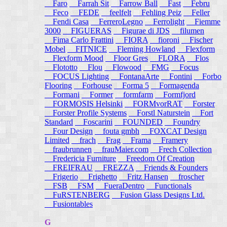
Faro
Farrah Sit
Farrow Ball
Fast
Febru
Feco
FEDE
feelfelt
Fehling Peiz
Feller
Fendi Casa
FerreroLegno
Ferrolight
Fiemme
3000
FIGUERAS
Figurae di JDS
filumen
Fima Carlo Frattini
FIORA
fioroni
Fischer
Mobel
FITNICE
Fleming Howland
Flexform
Flexform Mood
Floor Gres
FLORA
Flos
Flototto
Flou
Flowood
FMG
Focus
FOCUS Lighting
FontanaArte
Fontini
Forbo
Flooring
Forhouse
Forma 5
Formagenda
Formani
Former
formfarm
Formfjord
FORMOSIS Helsinki
FORMvorRAT
Forster
Forster Profile Systems
Forstl Naturstein
Fort
Standard
Foscarini
FOUNDED
Foundry
Four Design
fouta gmbh
FOXCAT Design
Limited
frach
Frag
Frama
Framery
fraubrunnen
frauMaier.com
Frech Collection
Fredericia Furniture
Freedom Of Creation
FREIFRAU
FREZZA
Friends & Founders
Frigerio
Frighetto
Fritz Hansen
froscher
FSB
FSM
FueraDentro
Functionals
FuRSTENBERG
Fusion Glass Designs Ltd.
Fusiontables
G