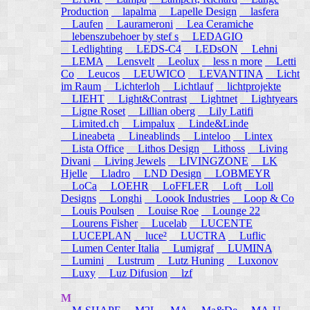
Production
lapalma
Lapelle Design
lasfera
Laufen
Laurameroni
Lea Ceramiche
lebenszubehoer by stef s
LEDAGIO
Ledlighting
LEDS-C4
LEDsON
Lehni
LEMA
Lensvelt
Leolux
less n more
Letti
Co
Leucos
LEUWICO
LEVANTINA
Licht
im Raum
Lichterloh
Lichtlauf
lichtprojekte
LIEHT
Light&Contrast
Lightnet
Lightyears
Ligne Roset
Lillian oberg
Lily Latifi
Limited.ch
Limpalux
Linde&Linde
Lineabeta
Lineablinds
Linteloo
Lintex
Lista Office
Lithos Design
Lithoss
Living
Divani
Living Jewels
LIVINGZONE
LK
Hjelle
Lladro
LND Design
LOBMEYR
LoCa
LOEHR
LoFFLER
Loft
Loll
Designs
Longhi
Loook Industries
Loop & Co
Louis Poulsen
Louise Roe
Lounge 22
Lourens Fisher
Lucelab
LUCENTE
LUCEPLAN
luce²
LUCTRA
Luflic
Lumen Center Italia
Lumigraf
LUMINA
Lumini
Lustrum
Lutz Huning
Luxonov
Luxy
Luz Difusion
lzf
M