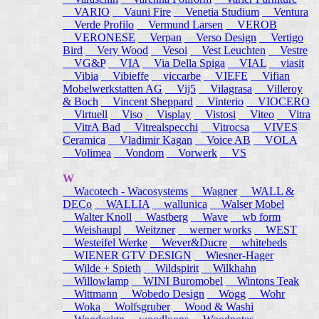
VARIO
Vauni Fire
Venetia Studium
Ventura
Verde Profilo
Vermund Larsen
VEROB
VERONESE
Verpan
Verso Design
Vertigo
Bird
Very Wood
Vesoi
Vest Leuchten
Vestre
VG&P
VIA
Via Della Spiga
VIAL
viasit
Vibia
Vibieffe
viccarbe
VIEFE
Vifian
Mobelwerkstatten AG
Vij5
Vilagrasa
Villeroy
& Boch
Vincent Sheppard
Vinterio
VIOCERO
Virtuell
Viso
Visplay
Vistosi
Viteo
Vitra
VitrA Bad
Vitrealspecchi
Vitrocsa
VIVES
Ceramica
Vladimir Kagan
Voice AB
VOLA
Volimea
Vondom
Vorwerk
VS
W
Wacotech - Wacosystems
Wagner
WALL &
DECo
WALLIA
wallunica
Walser Mobel
Walter Knoll
Wastberg
Wave
wb form
Weishaupl
Weitzner
werner works
WEST
Westeifel Werke
Wever&Ducre
whitebeds
WIENER GTV DESIGN
Wiesner-Hager
Wilde + Spieth
Wildspirit
Wilkhahn
Willowlamp
WINI Buromobel
Wintons Teak
Wittmann
Wobedo Design
Wogg
Wohr
Woka
Wolfsgruber
Wood & Washi