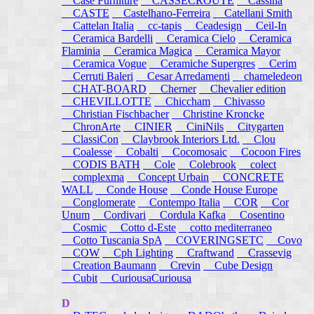
Case Furniture
CASSECROUTE
Cassina
CASTE
Castelhano-Ferreira
Catellani Smith
Cattelan Italia
cc-tapis
Ceadesign
Ceil-In
Ceramica Bardelli
Ceramica Cielo
Ceramica
Flaminia
Ceramica Magica
Ceramica Mayor
Ceramica Vogue
Ceramiche Supergres
Cerim
Cerruti Baleri
Cesar Arredamenti
chameledeon
CHAT-BOARD
Cherner
Chevalier edition
CHEVILLOTTE
Chiccham
Chivasso
Christian Fischbacher
Christine Kroncke
ChronArte
CINIER
CiniNils
Citygarten
ClassiCon
Claybrook Interiors Ltd.
Clou
Coalesse
Cobalti
Cocomosaic
Cocoon Fires
CODIS BATH
Cole
Colebrook
colect
complexma
Concept Urbain
CONCRETE
WALL
Conde House
Conde House Europe
Conglomerate
Contempo Italia
COR
Cor
Unum
Cordivari
Cordula Kafka
Cosentino
Cosmic
Cotto d-Este
cotto mediterraneo
Cotto Tuscania SpA
COVERINGSETC
Covo
COW
Cph Lighting
Craftwand
Crassevig
Creation Baumann
Crevin
Cube Design
Cubit
CuriousaCuriousa
D