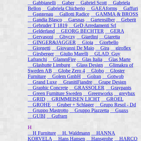
Gabbianelli
Gaber
Gabriel Scott
Gabriela
Bellon
Gabriela Chicherio
GAEAforms
Gaffuri
Gaggenau
Gallotti Radice
GAMMA & BROSS
Gandia Blasco
Garsnas
Gartensilber
Geberit
Gebruder T 1819
GeD Arredamenti Srl
Gelderland
GEORG BECHTER
GERA
Gervasoni
Ghyczy
Giardini
Giaretta
GINGER&JAGGER
Gioia
Giorbello
Giorgetti
Giovanni De Maio
Gira
giroflex
Girsberger
Giulio Marelli
GLAD_Guy
Lafranchi
GlammFire
Glas Italia
Glas Marte
Glashutte Limburg
Glass Design
Glimakra of
Sweden AB
Globe Zero 4
Globo
Gloster
Furniture
Golem GmbH
Golran
Gotwob
Grand Luxe
GranitiFiandre
Grape Design
Graphic Concrete
GRASSOLER
Graypants
Green Furniture Sweden
Greenworks
greybax
GRID
GRIMMEISEN LICHT
GROEL
GROHE
Gruber + Schlager
Grupo Resol - Dd
Gruppo Mastrotto
Gruppo Piazzetta
Guaxs
GUBI
Gufram
H
H Furniture
H. Waldmann
HANNA
KORVELA
Hans Hansen
Hansgrohe
HARCO